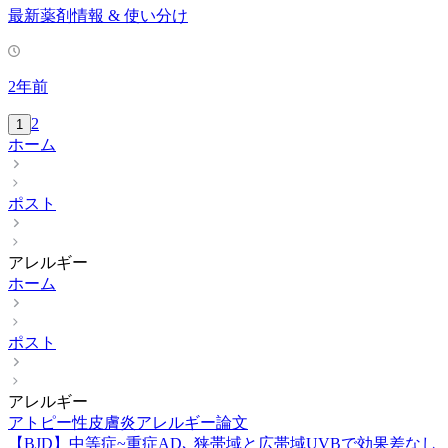
最新薬剤情報 & 使い分け
2年前
2
1
ホーム
ポスト
アレルギー
ホーム
ポスト
アレルギー
アトピー性皮膚炎
アレルギー
論文
【BJD】中等症~重症AD､ 狭帯域と広帯域UVBで効果差なし