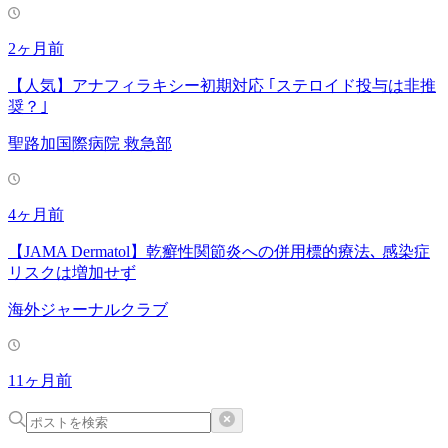
2ヶ月前
【人気】アナフィラキシー初期対応 ｢ステロイド投与は非推
奨？｣
聖路加国際病院 救急部
4ヶ月前
【JAMA Dermatol】乾癬性関節炎への併用標的療法､ 感染症
リスクは増加せず
海外ジャーナルクラブ
11ヶ月前