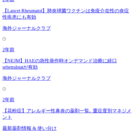
【Lancet Rheumatol】肺炎球菌ワクチンは免疫介在性の炎症
性疾患にも有効
海外ジャーナルクラブ
2年前
【NEJM】HAEの急性発作時オンデマンド治療に経口
sebetralstatが有効
海外ジャーナルクラブ
2年前
【花粉症】アレルギー性鼻炎の薬剤一覧､ 重症度別マネジメ
ント
最新薬剤情報 & 使い分け