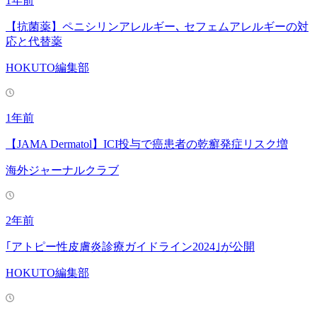
1年前
【抗菌薬】ペニシリンアレルギー､ セフェムアレルギーの対
応と代替薬
HOKUTO編集部
1年前
【JAMA Dermatol】ICI投与で癌患者の乾癬発症リスク増
海外ジャーナルクラブ
2年前
｢アトピー性皮膚炎診療ガイドライン2024｣が公開
HOKUTO編集部