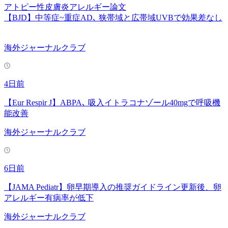
アトピー性皮膚炎
アレルギー
論文
【BJD】中等症~重症AD､ 狭帯域と広帯域UVBで効果差なし
海外ジャーナルクラブ
4日前
【Eur Respir J】ABPA､ 吸入イトラコナゾール40mgで呼吸機
能改善
海外ジャーナルクラブ
6日前
【JAMA Pediatr】卵早期導入の推奨ガイドライン更新後、卵
アレルギー有病率が低下
海外ジャーナルクラブ