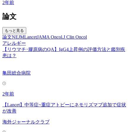
2年前
論文
もっと見る
論文
NEJM
Lancet
JAMA Oncol.
J Clin Oncol
アレルギー
【リウマチ･膠原病のQA】IgG4上昇例の評価方法と鑑別疾
患は？
亀田総合病院
2年前
【Lancet】中等症~重症アトピーにネモリズマブ追加で症状
が改善
海外ジャーナルクラブ