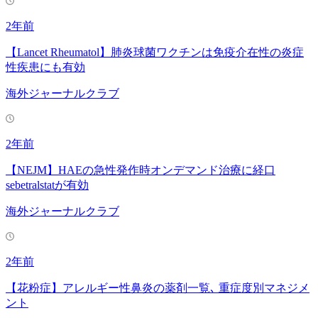
2年前
【Lancet Rheumatol】肺炎球菌ワクチンは免疫介在性の炎症
性疾患にも有効
海外ジャーナルクラブ
2年前
【NEJM】HAEの急性発作時オンデマンド治療に経口
sebetralstatが有効
海外ジャーナルクラブ
2年前
【花粉症】アレルギー性鼻炎の薬剤一覧､ 重症度別マネジメ
ント