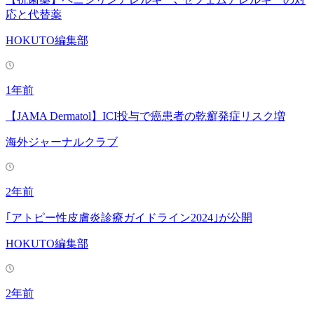
応と代替薬
HOKUTO編集部
1年前
【JAMA Dermatol】ICI投与で癌患者の乾癬発症リスク増
海外ジャーナルクラブ
2年前
｢アトピー性皮膚炎診療ガイドライン2024｣が公開
HOKUTO編集部
2年前