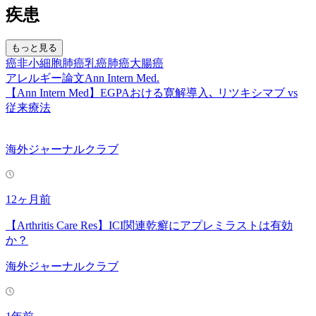
疾患
もっと見る
癌
非小細胞肺癌
乳癌
肺癌
大腸癌
アレルギー
論文
Ann Intern Med.
【Ann Intern Med】EGPAおける寛解導⼊､ リツキシマブ vs
従来療法
海外ジャーナルクラブ
12ヶ月前
【Arthritis Care Res】ICI関連乾癬にアプレミラストは有効
か？
海外ジャーナルクラブ