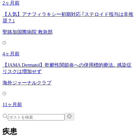
2ヶ月前
【人気】アナフィラキシー初期対応 ｢ステロイド投与は非推
奨？｣
聖路加国際病院 救急部
4ヶ月前
【JAMA Dermatol】乾癬性関節炎への併用標的療法､ 感染症
リスクは増加せず
海外ジャーナルクラブ
11ヶ月前
疾患