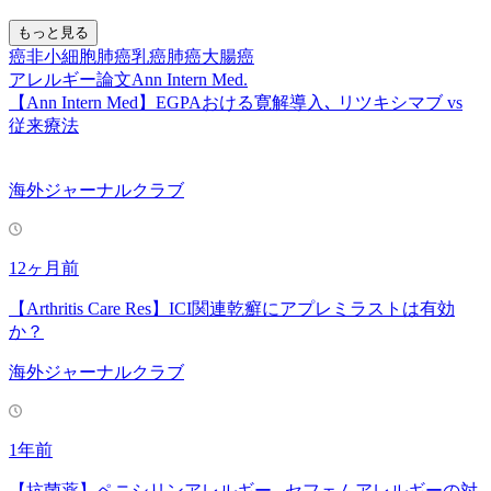
もっと見る
癌
非小細胞肺癌
乳癌
肺癌
大腸癌
アレルギー
論文
Ann Intern Med.
【Ann Intern Med】EGPAおける寛解導⼊､ リツキシマブ vs
従来療法
海外ジャーナルクラブ
12ヶ月前
【Arthritis Care Res】ICI関連乾癬にアプレミラストは有効
か？
海外ジャーナルクラブ
1年前
【抗菌薬】ペニシリンアレルギー､ セフェムアレルギーの対