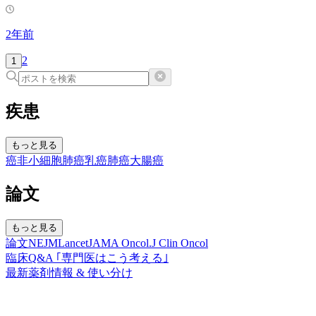
2年前
2
1
疾患
もっと見る
癌
非小細胞肺癌
乳癌
肺癌
大腸癌
論文
もっと見る
論文
NEJM
Lancet
JAMA Oncol.
J Clin Oncol
臨床Q&A ｢専門医はこう考える｣
最新薬剤情報 & 使い分け