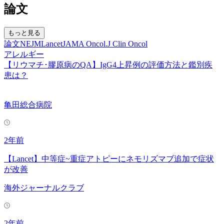
論文
もっと見る
論文
NEJM
Lancet
JAMA Oncol.
J Clin Oncol
アレルギー
【リウマチ･膠原病のQA】IgG4上昇例の評価方法と鑑別疾
患は？
亀田総合病院
2年前
【Lancet】中等症~重症アトピーにネモリズマブ追加で症状
が改善
海外ジャーナルクラブ
2年前