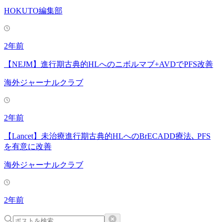
HOKUTO編集部
2年前
【NEJM】進行期古典的HLへのニボルマブ+AVDでPFS改善
海外ジャーナルクラブ
2年前
【Lancet】未治療進行期古典的HLへのBrECADD療法､ PFS
を有意に改善
海外ジャーナルクラブ
2年前