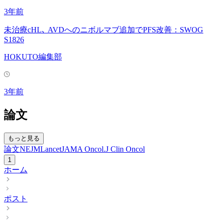
3年前
未治療cHL､ AVDへのニボルマブ追加でPFS改善：SWOG
S1826
HOKUTO編集部
3年前
論文
もっと見る
論文
NEJM
Lancet
JAMA Oncol.
J Clin Oncol
1
ホーム
ポスト