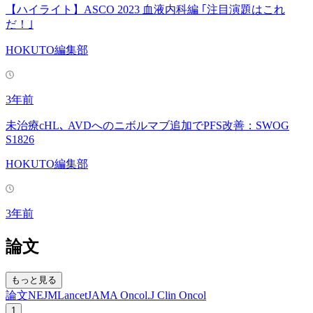
【ハイライト】ASCO 2023 血液内科編 ｢注目演題はこれ
だ！｣
HOKUTO編集部
3年前
未治療cHL､ AVDへのニボルマブ追加でPFS改善：SWOG
S1826
HOKUTO編集部
3年前
論文
もっと見る
論文
NEJM
Lancet
JAMA Oncol.
J Clin Oncol
1