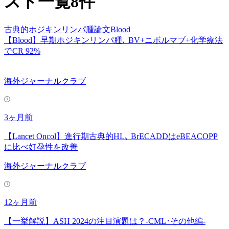
スト
一覧
8
件
古典的ホジキンリンパ腫
論文
Blood
【Blood】早期ホジキンリンパ腫､ BV+ニボルマブ+化学療法
でCR 92%
海外ジャーナルクラブ
3ヶ月前
【Lancet Oncol】進行期古典的HL､ BrECADDはeBEACOPP
に比べ妊孕性を改善
海外ジャーナルクラブ
12ヶ月前
【一挙解説】ASH 2024の注目演題は？-CML･その他編-