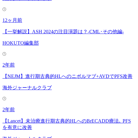
12ヶ月前
【一挙解説】ASH 2024の注目演題は？-CML･その他編-
HOKUTO編集部
2年前
【NEJM】進行期古典的HLへのニボルマブ+AVDでPFS改善
海外ジャーナルクラブ
2年前
【Lancet】未治療進行期古典的HLへのBrECADD療法､ PFS
を有意に改善