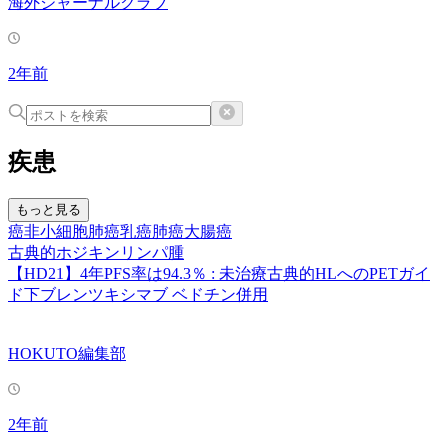
海外ジャーナルクラブ
2年前
疾患
もっと見る
癌
非小細胞肺癌
乳癌
肺癌
大腸癌
古典的ホジキンリンパ腫
【HD21】4年PFS率は94.3％ : 未治療古典的HLへのPETガイ
ド下ブレンツキシマブ ベドチン併用
HOKUTO編集部
2年前