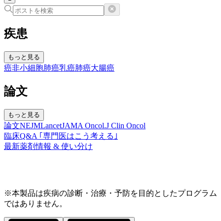
疾患
もっと見る
癌
非小細胞肺癌
乳癌
肺癌
大腸癌
論文
もっと見る
論文
NEJM
Lancet
JAMA Oncol.
J Clin Oncol
臨床Q&A ｢専門医はこう考える｣
最新薬剤情報 & 使い分け
※本製品は疾病の診断・治療・予防を目的としたプログラム
ではありません。