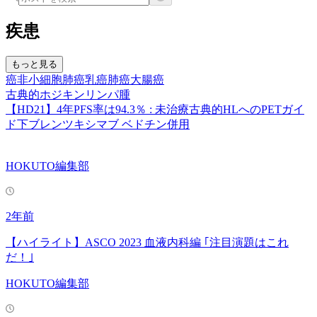
疾患
もっと見る
癌
非小細胞肺癌
乳癌
肺癌
大腸癌
古典的ホジキンリンパ腫
【HD21】4年PFS率は94.3％ : 未治療古典的HLへのPETガイ
ド下ブレンツキシマブ ベドチン併用
HOKUTO編集部
2年前
【ハイライト】ASCO 2023 血液内科編 ｢注目演題はこれ
だ！｣
HOKUTO編集部