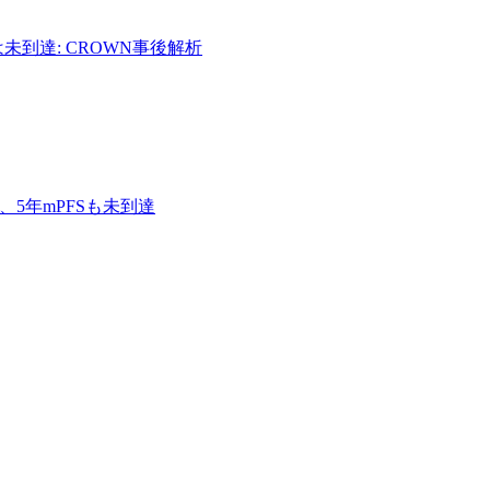
は未到達: CROWN事後解析
ブ、5年mPFSも未到達