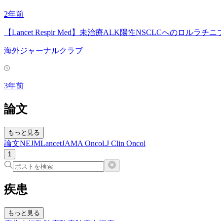
2年前
【Lancet Respir Med】未治療ALK陽性NSCLCへのロル
海外ジャーナルクラブ
3年前
論文
もっと見る
論文
NEJM
Lancet
JAMA Oncol.
J Clin Oncol
1
疾患
もっと見る