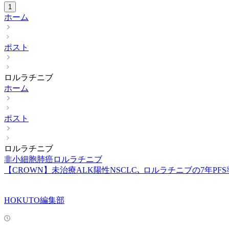
1
ホーム
ポスト
ロルラチニブ
ホーム
ポスト
ロルラチニブ
非小細胞肺癌
ロルラチニブ
【CROWN】未治療ALK陽性NSCLC､ ロルラチニブの7年PF
HOKUTO編集部