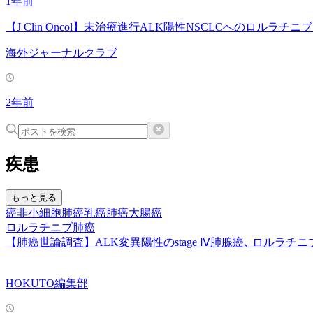
1年前
【J Clin Oncol】未治療進行ALK陽性NSCLCへのロルラチニ
海外ジャーナルクラブ
2年前
疾患
もっと見る
癌
非小細胞肺癌
乳癌
肺癌
大腸癌
ロルラチニブ
肺癌
【肺癌世論調査】ALK変異陽性のstage Ⅳ肺腺癌､ ロルラチ
HOKUTO編集部