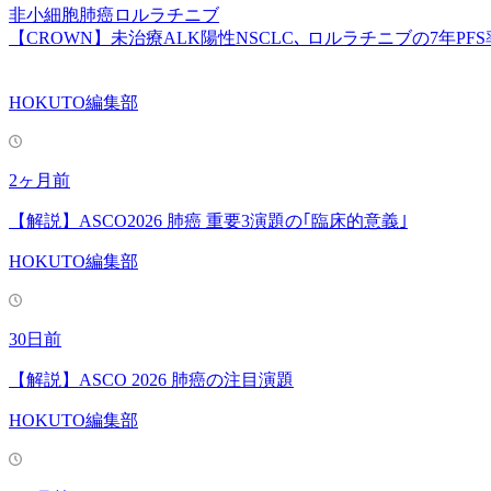
非小細胞肺癌
ロルラチニブ
【CROWN】未治療ALK陽性NSCLC､ ロルラチニブの7年PF
HOKUTO編集部
2ヶ月前
【解説】ASCO2026 肺癌 重要3演題の｢臨床的意義｣
HOKUTO編集部
30日前
【解説】ASCO 2026 肺癌の注目演題
HOKUTO編集部