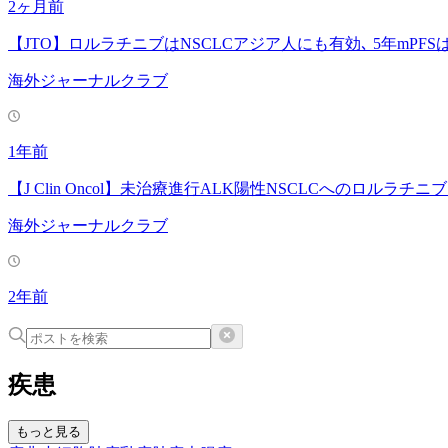
2ヶ月前
【JTO】ロルラチニブはNSCLCアジア人にも有効､ 5年mPFS
海外ジャーナルクラブ
1年前
【J Clin Oncol】未治療進行ALK陽性NSCLCへのロルラチニ
海外ジャーナルクラブ
2年前
疾患
もっと見る