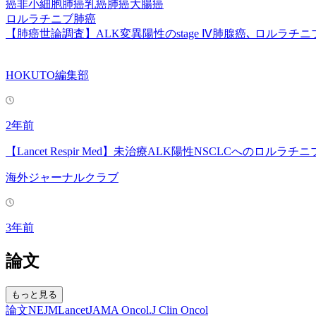
癌
非小細胞肺癌
乳癌
肺癌
大腸癌
ロルラチニブ
肺癌
【肺癌世論調査】ALK変異陽性のstage Ⅳ肺腺癌､ ロルラチ
HOKUTO編集部
2年前
【Lancet Respir Med】未治療ALK陽性NSCLCへのロル
海外ジャーナルクラブ
3年前
論文
もっと見る
論文
NEJM
Lancet
JAMA Oncol.
J Clin Oncol