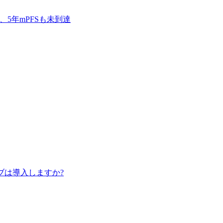
ブ、5年mPFSも未到達
ニブは導入しますか?