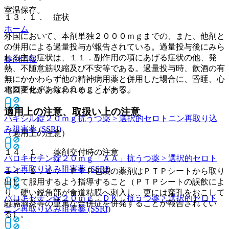
室温保存。
１３．１． 症状
ホーム
外国において、本剤単独２０００ｍｇまでの、また、他剤と
の併用による過量投与が報告されている。過量投与後にみら
れる主な症状は、１１．副作用の項にあげる症状の他、発
薬剤情報
熱、不随意筋収縮及び不安等である。過量投与時、飲酒の有
無にかかわらず他の精神病用薬と併用した場合に、昏睡、心
パロキセチン錠２０ｍｇ「トーワ」
電図変化があらわれることがある。
適用上の注意、取扱い上の注意
パキシル錠２０ｍｇ
抗うつ薬 > 選択的セロトニン再取り込
み阻害薬 (SSRI)
（適用上の注意）
１４．１． 薬剤交付時の注意
パロキセチン錠２０ｍｇ「ＡＡ」
抗うつ薬 > 選択的セロト
ニン再取り込み阻害薬 (SSRI)
１４．１．１． ＰＴＰ包装の薬剤はＰＴＰシートから取り
出して服用するよう指導すること（ＰＴＰシートの誤飲によ
り、硬い鋭角部が食道粘膜へ刺入し、更には穿孔をおこして
パロキセチン錠２０ｍｇ「ＤＫ」
抗うつ薬 > 選択的セロト
縦隔洞炎等の重篤な合併症を併発することが報告されてい
ニン再取り込み阻害薬 (SSRI)
る）。