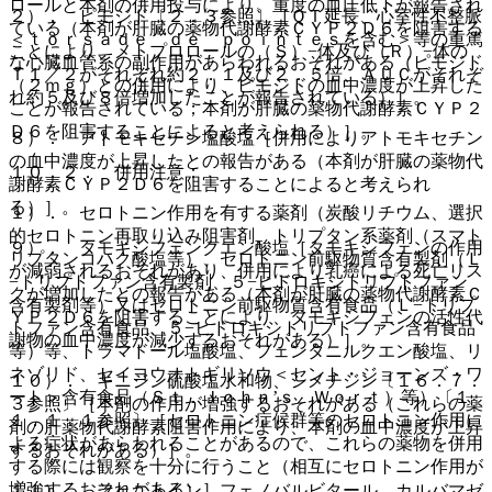
ロールと本剤の併用投与により、重度の血圧低下が報告され
２）． ピモジド〔２．３参照〕［ＱＴ延長、心室性不整脈
ている（本剤が肝臓の薬物代謝酵素ＣＹＰ２Ｄ６を阻害する
＜ｔｏｒｓａｄｅ ｄｅ ｐｏｉｎｔｅｓを含む＞等の重篤
ことにより、メトプロロールの（Ｓ）−体及び（Ｒ）−体の
な心臓血管系の副作用があらわれるおそれがある（ピモジド
Ｔ１／２がそれぞれ約２．１及び２．５倍、ＡＵＣがそれぞ
（２ｍｇ）との併用により、ピモジドの血中濃度が上昇した
れ約５及び８倍増加したことが報告されている）］。
ことが報告されている；本剤が肝臓の薬物代謝酵素ＣＹＰ２
Ｄ６を阻害することによると考えられる）］。
８）． アトモキセチン塩酸塩［併用によりアトモキセチン
の血中濃度が上昇したとの報告がある（本剤が肝臓の薬物代
１０．２． 併用注意：
謝酵素ＣＹＰ２Ｄ６を阻害することによると考えられ
る）］。
１）． セロトニン作用を有する薬剤（炭酸リチウム、選択
的セロトニン再取り込み阻害剤、トリプタン系薬剤（スマト
９）． タモキシフェンクエン酸塩［タモキシフェンの作用
リプタンコハク酸塩等）、セロトニン前駆物質含有製剤（Ｌ
が減弱されるおそれがあり、併用により乳癌による死亡リス
−トリプトファン含有製剤、５−ヒドロキシトリプトファン
クが増加したとの報告がある（本剤が肝臓の薬物代謝酵素Ｃ
含有製剤等）又はセロトニン前駆物質含有食品（Ｌ−トリプ
ＹＰ２Ｄ６を阻害することにより、タモキシフェンの活性代
トファン含有食品、５−ヒドロキシトリプトファン含有食品
謝物の血中濃度が減少するおそれがある）］。
等）等、トラマドール塩酸塩、フェンタニルクエン酸塩、リ
ネゾリド、セイヨウオトギリソウ＜セント・ジョーンズ・ワ
１０）． キニジン硫酸塩水和物、シメチジン〔１６．７．
ート＞含有食品（Ｓｔ．Ｊｏｈｎ’ｓ Ｗｏｒｔ）等）〔１
３参照〕［本剤の作用が増強するおそれがある（これらの薬
１．１．１参照〕［セロトニン症候群等のセロトニン作用に
剤の肝薬物代謝酵素阻害作用により、本剤の血中濃度が上昇
よる症状があらわれることがあるので、これらの薬物を併用
するおそれがある）］。
する際には観察を十分に行うこと（相互にセロトニン作用が
増強するおそれがある）］。
１１）． フェニトイン、フェノバルビタール、カルバマゼ