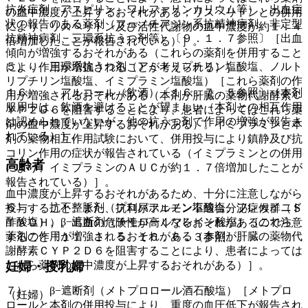
抗炎症剤、アスピリン、ワルファリンカリウム等）、出血症
の血中濃度が上昇するおそれがある；リスペリドンとの併用
状の報告のある薬剤（フェノチアジン系抗精神病剤、非定型
により、リスペリドン及び活性代謝物の血中濃度が約１．４
抗精神病剤、三環系抗うつ剤等）〔９．１．７参照〕［出血
倍増加したことが報告されている）］。
傾向が増強するおそれがある（これらの薬剤を併用すること
５）． 三環系抗うつ剤（アミトリプチリン塩酸塩、ノルト
により作用が増強されることが考えられる）］。
リプチリン塩酸塩、イミプラミン塩酸塩）［これら薬剤の作
１６）． アルコール（飲酒）〔１６．７．５参照〕［本剤
用が増強されるおそれがある（本剤が肝臓の薬物代謝酵素Ｃ
服用中は、飲酒を避けることが望ましい（本剤との相互作用
ＹＰ２Ｄ６を阻害することにより、患者によってはこれら薬
は認められていないが、他の抗うつ剤で作用の増強が報告さ
剤の血中濃度が上昇するおそれがある）。イミプラミンと本
れている）］。
剤の薬物相互作用試験において、併用投与により鎮静及び抗
コリン作用の症状が報告されている（イミプラミンとの併用
高齢者
により、イミプラミンのＡＵＣが約１．７倍増加したことが
報告されている）］。
血中濃度が上昇するおそれがあるため、十分に注意しながら
６）． 抗不整脈剤（プロパフェノン塩酸塩、フレカイニド
投与すること。また、抗利尿ホルモン不適合分泌症候群（Ｓ
酢酸塩）、β−遮断剤（チモロールマレイン酸塩）［これら
ＩＡＤＨ）、出血の危険性が高くなるおそれがあるので注意
薬剤の作用が増強されるおそれがある（本剤が肝臓の薬物代
すること〔１１．１．５、１６．６．３参照〕。
謝酵素ＣＹＰ２Ｄ６を阻害することにより、患者によっては
妊婦・授乳婦
これら薬剤の血中濃度が上昇するおそれがある）］。
７）． β−遮断剤（メトプロロール酒石酸塩）［メトプロ
（妊婦）
ロールと本剤の併用投与により、重度の血圧低下が報告され