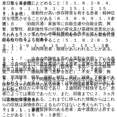
方日数を最小限にとどめること〔５．１、８．２−８．４、
９．１．４参照〕。
８．６、９．１．１、９．１．２、１５．１．２、１５．
９．１．４． 衝動性が高い併存障害を有する患者：精神症
１．３参照〕。
状を増悪させることがある〔８．３、８．６、９．１．３参
８．６． 〈効能共通〉家族等に自殺念慮や自殺企図、興
照〕。
奮、攻撃性、易刺激性等の行動の変化及び基礎疾患悪化があ
９．１．５． てんかんの既往歴のある患者：てんかん発作
らわれるリスク等について十分説明を行い、医師と緊密に連
があらわれることがある。
絡を取り合うよう指導すること〔５．１、８．２−８．５、
９．１．１−９．１．４、１５．１．２、１５．１．３参
９．１．６． 緑内障患者：散瞳があらわれることがある。
照〕。
９．１．７． 出血の危険性を高める薬剤を併用している患
８．７． 〈効能共通〉投与中止（特に突然の中止）又は減
者、出血傾向又は出血性素因のある患者：皮膚出血及び粘膜
量により、めまい、知覚障害（錯感覚、電気ショック様感
出血（胃腸出血等）が報告されている〔１０．２参照〕。
覚、耳鳴等）、睡眠障害（悪夢を含む）、不安、焦燥、興
奮、意識障害、嘔気、振戦、錯乱、発汗、頭痛、下痢等があ
９．１．８． ＱＴ間隔延長又はその既往歴のある患者、心
らわれることがあり、症状の多くは投与中止後数日以内にあ
疾患又はその既往歴のある患者：ＱＴ間隔延長を起こすおそ
らわれ、軽症から中等症であり、２週間程で軽快するが、患
れがある。
者によっては重症であったり、また、回復までに２、３ヵ月
以上かかる場合もある。これまでに得られた情報からはこれ
（腎機能障害患者）
らの症状は薬物依存によるものではないと考えられている
９．２．１． 重度腎障害のある患者：血中濃度が上昇する
〔１５．１．１参照〕。
ことがある〔１６．６．１参照〕。