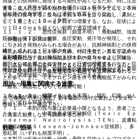
用薬との併用時に発現する可能性が高くなるため、特に注意
すること（異常が認められた場合には、投与を中止し、水分
通常、成人には１日１回夕食後、パロキセチンとして２０ｍ
補給等の全身管理とともに適切な処置を行うこと）〔２．
ｇを経口投与する。投与は１回１０ｍｇより開始し、原則と
２、１０．１、１０．２参照〕。
して１週ごとに１０ｍｇ／日ずつ増量する。なお、症状によ
り１日４０ｍｇを超えない範囲で適宜増減する。
１１．１．２． 悪性症候群（頻度不明）：無動緘黙、強度
筋強剛、嚥下困難、頻脈、血圧変動、発汗等が発現し、それ
〈外傷後ストレス障害〉
に引き続き発熱がみられる場合があり、抗精神病剤との併用
通常、成人には１日１回夕食後、パロキセチンとして２０ｍ
時にあらわれることが多いため、特に注意し、異常が認めら
薬剤情報
ｇを経口投与する。投与は１回１０〜２０ｍｇより開始し、
れた場合には、抗精神病剤及び本剤の投与を中止し、体冷
原則として１週ごとに１０ｍｇ／日ずつ増量する。なお、症
却、水分補給等の全身管理とともに適切な処置を行うこと
薬剤写真、用法用量、効能効果や後発品の情報が一度に参照
状により１日４０ｍｇを超えない範囲で適宜増減する。
（本症発現時には、白血球増加や血清ＣＫ上昇がみられるこ
でき、関連情報へ簡単にアクセスができます。
とが多く、また、ミオグロビン尿を伴う腎機能低下がみられ
用法・用量に関連する注意
ることがある）〔１０．２参照〕。
一般名、製品名どちらでも検索可能！
１１．１．３． 痙攣（０．１％未満）、錯乱、幻覚、せん
（用法及び用量に関連する注意）
※ ご使用いただく際に、必ず最新の添付文書および安全性
妄（いずれも頻度不明）。
情報も併せてご確認下さい。
７．１． 本剤の投与量は必要最小限となるよう、患者ごと
１１．１．４． 中毒性表皮壊死融解症（Ｔｏｘｉｃ Ｅｐ
に慎重に観察しながら調節すること。
ｉｄｅｒｍａｌ Ｎｅｃｒｏｌｙｓｉｓ：ＴＥＮ）、皮膚粘
膜眼症候群（Ｓｔｅｖｅｎｓ−Ｊｏｈｎｓｏｎ症候群）、多
効能・効果
形紅斑（いずれも頻度不明）。
※本製品は疾病の診断・治療・予防を目的としたプログラム