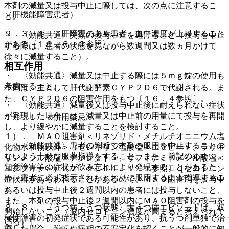
本剤の減量又は投与中止に際しては、次の点に注意するこ
（肝機能障害患者）
と。
９．３．１． 肝障害のある患者：血中濃度が上昇すること
・ 〈効能共通〉突然の投与中止を避けること（投与を中止
がある〔１６．６．２参照〕。
する際は、患者の状態を見ながら数週間又は数ヵ月かけて
徐々に減量すること）。
相互作用
・ 〈効能共通〉減量又は中止する際には５ｍｇ錠の使用も
考慮すること。
本剤は、主として肝代謝酵素ＣＹＰ２Ｄ６で代謝される。ま
た、ＣＹＰ２Ｄ６の阻害作用をもつ〔１６．４参照〕。
・ 〈効能共通〉減量後又は投与中止後に耐えられない症状
が発現した場合には、減量又は中止前の用量にて投与を再開
１０．１． 併用禁忌：
し、より緩やかに減量することを検討すること。
１）． ＭＡＯ阻害剤＜リネゾリド・メチルチオニニウム塩
・ 〈効能共通〉患者の判断で本剤の服用を中止することの
化物水和物以外＞（セレギリン塩酸塩＜エフピー＞、ラサギ
ないよう十分な服薬指導をすること。また、前記のめまい、
リンメシル酸塩＜アジレクト＞、サフィナミドメシル酸塩＜
知覚障害等の症状が飲み忘れにより発現することがあるた
エクフィナ＞）〔２．２、１１．１．１参照〕［セロトニン
め、患者に必ず指示されたとおりに服用するよう指導するこ
症候群があらわれることがあるので、ＭＡＯ阻害剤を投与中
と。
あるいは投与中止後２週間以内の患者には投与しないこと、
また、本剤の投与中止後２週間以内にＭＡＯ阻害剤の投与を
８．８． 〈うつ病・うつ状態〉大うつ病エピソードは、双
開始しないこと（脳内セロトニン濃度が高まると考えられて
極性障害の初発症状である可能性があり、抗うつ剤単独で治
いる）］。
療した場合、躁転や病相の不安定化を招くことが一般的に知