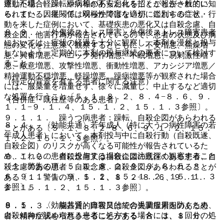
運動不穏、軽躁、躁病等があらわれることが報告されてい
療した場合、躁転や病相の不安定化を招くことが一般的に知
る。また、因果関係は明らかではないが、これらの症状・行
られている。従って、双極性障害を適切に鑑別すること。
動を来した症例において、基礎疾患の悪化又は自殺念慮、自
８．９． 〈外傷後ストレス障害〉外傷後ストレス障害患者
殺企図、他害行為が報告されているので、患者の状態及び病
においては、症状の経過を十分に観察し、本剤を漫然と投与
態の変化を注意深く観察するとともに、不安増悪、焦燥増
しないよう、定期的に本剤の投与継続の要否について検討す
悪、興奮増悪、パニック発作増悪、不眠増悪、易刺激性増
ること。
悪、敵意増悪、攻撃性増悪、衝動性増悪、アカシジア増悪／
精神運動不穏増悪、軽躁増悪、躁病増悪等が観察された場合
（特定の背景を有する患者に関する注意）
には、服薬量を増量せず、徐々に減量し、中止するなど適切
な処置を行うこと〔５．１、８．２、８．４−８．６、９．
（合併症・既往歴等のある患者）
１．１−９．１．４、１５．１．２、１５．１．３参照〕。
９．１．１． 躁うつ病患者：躁転、自殺企図があらわれる
８．４． 〈効能共通〉若年成人（特に大うつ病性障害の若
ことがある〔５．１、８．２−８．６、９．１．２、１５．
年成人患者）において、本剤投与中に自殺行動（自殺既遂、
１．２、１５．１．３参照〕。
自殺企図）のリスクが高くなる可能性が報告されているた
め、これらの患者に投与する場合には注意深く観察すること
９．１．２． 自殺念慮又は自殺企図の既往のある患者、自
〔１．警告の項、５．１、８．２、８．３、８．５、８．
殺念慮のある患者：自殺念慮、自殺企図があらわれることが
６、９．１．１、９．１．２、１５．１．２、１５．１．３
ある〔１．警告の項、５．１、８．２−８．６、９．１．
参照〕。
１、１５．１．２、１５．１．３参照〕。
８．５． 〈効能共通〉自殺目的での過量服用を防ぐため、
９．１．３． 脳器質的障害又は統合失調症素因のある患
自殺傾向が認められる患者に処方する場合には、１回分の処
者：精神症状を増悪させることがある〔８．３、８．６、