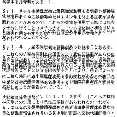
９．１．４参照〕。
増強するおそれがある）］。
９．１．４． 衝動性が高い併存障害を有する患者：精神症
２）． メチルチオニニウム塩化物水和物＜メチレンブルー
状を増悪させることがある〔８．３、８．６、９．１．３参
＞［セロトニン症候群等のセロトニン作用による症状があら
照〕。
われることがあるので、これらの薬物を併用する際には観察
を十分に行うこと（メチルチオニニウム塩化物水和物はＭＡ
９．１．５． てんかんの既往歴のある患者：てんかん発作
Ｏ阻害作用を有するため、セロトニン作用が増強され
があらわれることがある。
る）］。
９．１．６． 緑内障患者：散瞳があらわれることがある。
３）． フェノチアジン系抗精神病剤（ペルフェナジン）
［これらの抗精神病剤との併用により悪性症候群があらわれ
９．１．７． 出血の危険性を高める薬剤を併用している患
るおそれがあり、これらの薬剤の作用が増強され、過鎮静、
者、出血傾向又は出血性素因のある患者：皮膚出血及び粘膜
錐体外路症状等の発現が報告されている（本剤が肝臓の薬物
出血（胃腸出血等）が報告されている〔１０．２参照〕。
代謝酵素ＣＹＰ２Ｄ６を阻害することにより、患者によって
はこれら薬剤の血中濃度が上昇するおそれがある；ペルフェ
９．１．８． ＱＴ間隔延長又はその既往歴のある患者、心
ナジンとの併用により、ペルフェナジンの血中濃度が約６倍
疾患又はその既往歴のある患者：ＱＴ間隔延長を起こすおそ
増加したことが報告されている）］。
れがある。
４）． リスペリドン〔１１．１．２参照〕［これらの抗精
（腎機能障害患者）
神病剤との併用により悪性症候群があらわれるおそれがあ
９．２．１． 重度腎障害のある患者：血中濃度が上昇する
り、これらの薬剤の作用が増強され、過鎮静、錐体外路症状
ことがある〔１６．６．１参照〕。
等の発現が報告されている（本剤が肝臓の薬物代謝酵素ＣＹ