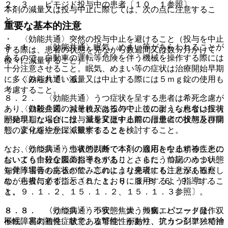
２．３． ピモジド投与中の患者〔１０．１参照〕。
本剤の減量又は投与中止に際しては、次の点に注意するこ
と。
重要な基本的注意
・ 〈効能共通〉突然の投与中止を避けること（投与を中止
８．１． 〈効能共通〉眠気、めまい等があらわれることが
する際は、患者の状態を見ながら数週間又は数ヵ月かけて
あるので、自動車の運転等危険を伴う機械を操作する際には
徐々に減量すること）。
十分注意させること。眠気、めまい等の症状は治療開始早期
に多くみられている。
・ 〈効能共通〉減量又は中止する際には５ｍｇ錠の使用も
考慮すること。
８．２． 〈効能共通〉うつ症状を呈する患者は希死念慮が
あり、自殺企図のおそれがあるので、このような患者は投与
・ 〈効能共通〉減量後又は投与中止後に耐えられない症状
開始早期ならびに投与量を変更する際には患者の状態及び病
が発現した場合には、減量又は中止前の用量にて投与を再開
態の変化を注意深く観察すること。
し、より緩やかに減量することを検討すること。
なお、うつ病・うつ状態以外で本剤の適応となる精神疾患に
・ 〈効能共通〉患者の判断で本剤の服用を中止することの
おいても自殺企図のおそれがあり、さらにうつ病・うつ状態
ないよう十分な服薬指導をすること。また、前記のめまい、
を伴う場合もあるので、このような患者にも注意深く観察し
知覚障害等の症状が飲み忘れにより発現することがあるた
ながら投与すること〔５．１、８．３−８．６、９．１．
め、患者に必ず指示されたとおりに服用するよう指導するこ
１、９．１．２、１５．１．２、１５．１．３参照〕。
と。
８．３． 〈効能共通〉不安、焦燥、興奮、パニック発作、
８．８． 〈うつ病・うつ状態〉大うつ病エピソードは、双
不眠、易刺激性、敵意、攻撃性、衝動性、アカシジア／精神
極性障害の初発症状である可能性があり、抗うつ剤単独で治