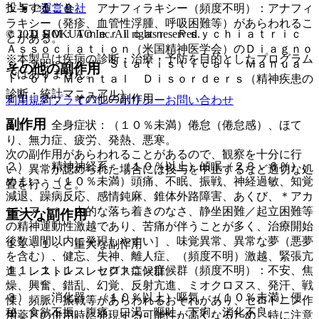
投与すること。
運営会社
１１．１．９． アナフィラキシー（頻度不明）：アナフィ
ラキシー（発疹、血管性浮腫、呼吸困難等）があらわれるこ
© 2021 HOKUTO Inc. All rights reserved.
＊）ＤＳＭ：Ａｍｅｒｉｃａｎ Ｐｓｙｃｈｉａｔｒｉｃ
とがある。
Ａｓｓｏｃｉａｔｉｏｎ（米国精神医学会）のＤｉａｇｎｏ
※本製品は疾病の診断・治療・予防を目的としたプログラム
ｓｔｉｃ ａｎｄ Ｓｔａｔｉｓｔｉｃａｌ Ｍａｎｕａ
その他の副作用
ではありません。
ｌ ｏｆ Ｍｅｎｔａｌ Ｄｉｓｏｒｄｅｒｓ（精神疾患の
診断・統計マニュアル）。
１１．２． その他の副作用
利用規約
プライバシーポリシー
お問い合わせ
副作用
１）． 全身症状：（１０％未満）倦怠（倦怠感）、ほて
り、無力症、疲労、発熱、悪寒。
次の副作用があらわれることがあるので、観察を十分に行
２）． 精神神経系：（１０％以上）傾眠（２３．６％）、
い、異常が認められた場合には投与を中止するなど適切な処
めまい、（１０％未満）頭痛、不眠、振戦、神経過敏、知覚
置を行うこと。
減退、躁病反応、感情鈍麻、錐体外路障害、あくび、＊アカ
シジア［＊：内的な落ち着きのなさ、静坐困難／起立困難等
重大な副作用
の精神運動性激越であり、苦痛が伴うことが多く、治療開始
後数週間以内に発現しやすい］、味覚異常、異常な夢（悪夢
１１．１． 重大な副作用
を含む）、健忘、失神、離人症、（頻度不明）激越、緊張亢
１１．１．１． セロトニン症候群（頻度不明）：不安、焦
進、レストレスレッグス症候群。
燥、興奮、錯乱、幻覚、反射亢進、ミオクロヌス、発汗、戦
３）． 消化器：（１０％以上）嘔気、（１０％未満）便
慄、頻脈、振戦等があらわれるおそれがあり、セロトニン作
秘、食欲不振、腹痛、口渇、嘔吐、下痢、消化不良。
用薬との併用時に発現する可能性が高くなるため、特に注意