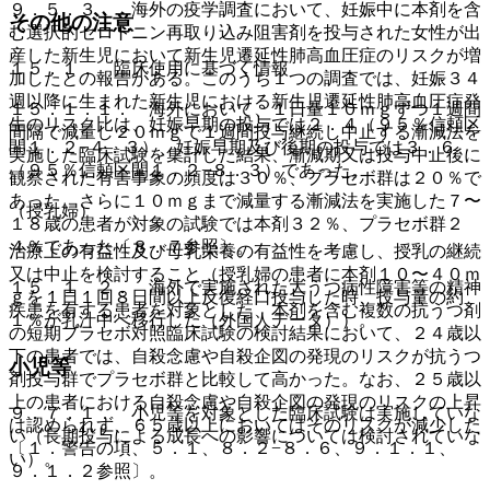
９．５．３． 海外の疫学調査において、妊娠中に本剤を含
その他の注意
む選択的セロトニン再取り込み阻害剤を投与された女性が出
産した新生児において新生児遷延性肺高血圧症のリスクが増
１５．１． 臨床使用に基づく情報
加したとの報告がある。このうち１つの調査では、妊娠３４
週以降に生まれた新生児における新生児遷延性肺高血圧症発
１５．１．１． 海外において、１日量１０ｍｇずつ１週間
生のリスク比は、妊娠早期の投与では２．４（９５％信頼区
間隔で減量し２０ｍｇで１週間投与継続し中止する漸減法を
間１．２−４．３）、妊娠早期及び後期の投与では３．６
実施した臨床試験を集計した結果、漸減期又は投与中止後に
（９５％信頼区間１．２−８．３）であった。
観察された有害事象の頻度は３０％、プラセボ群は２０％で
あった。さらに１０ｍｇまで減量する漸減法を実施した７〜
（授乳婦）
１８歳の患者が対象の試験では本剤３２％、プラセボ群２
４％であった〔８．７参照〕。
治療上の有益性及び母乳栄養の有益性を考慮し、授乳の継続
又は中止を検討すること（授乳婦の患者に本剤１０〜４０ｍ
１５．１．２． 海外で実施された大うつ病性障害等の精神
ｇを１日１回８日間以上反復経口投与した時、投与量の約
疾患を有する患者を対象とした、本剤を含む複数の抗うつ剤
１％が乳汁中へ移行した（外国人データ））。
の短期プラセボ対照臨床試験の検討結果において、２４歳以
下の患者では、自殺念慮や自殺企図の発現のリスクが抗うつ
小児等
剤投与群でプラセボ群と比較して高かった。なお、２５歳以
上の患者における自殺念慮や自殺企図の発現のリスクの上昇
９．７．１． 小児等を対象とした臨床試験は実施していな
は認められず、６５歳以上においてはそのリスクが減少した
い（長期投与による成長への影響については検討されていな
〔１．警告の項、５．１、８．２−８．６、９．１．１、
い）。
９．１．２参照〕。