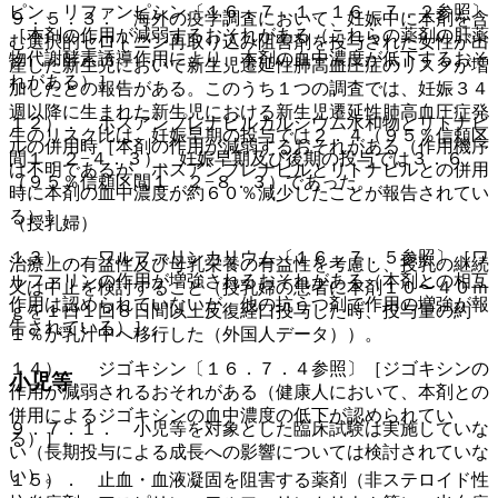
ピン、リファンピシン〔１６．７．１、１６．７．２参照〕
９．５．３． 海外の疫学調査において、妊娠中に本剤を含
［本剤の作用が減弱するおそれがある（これらの薬剤の肝薬
む選択的セロトニン再取り込み阻害剤を投与された女性が出
物代謝酵素誘導作用により、本剤の血中濃度が低下するおそ
産した新生児において新生児遷延性肺高血圧症のリスクが増
れがある）］。
加したとの報告がある。このうち１つの調査では、妊娠３４
週以降に生まれた新生児における新生児遷延性肺高血圧症発
１２）． ホスアンプレナビルカルシウム水和物とリトナビ
生のリスク比は、妊娠早期の投与では２．４（９５％信頼区
ルの併用時［本剤の作用が減弱するおそれがある（作用機序
間１．２−４．３）、妊娠早期及び後期の投与では３．６
は不明であるが、ホスアンプレナビルとリトナビルとの併用
（９５％信頼区間１．２−８．３）であった。
時に本剤の血中濃度が約６０％減少したことが報告されてい
る）］。
（授乳婦）
１３）． ワルファリンカリウム〔１６．７．５参照〕［ワ
治療上の有益性及び母乳栄養の有益性を考慮し、授乳の継続
ルファリンの作用が増強されるおそれがある（本剤との相互
又は中止を検討すること（授乳婦の患者に本剤１０〜４０ｍ
作用は認められていないが、他の抗うつ剤で作用の増強が報
ｇを１日１回８日間以上反復経口投与した時、投与量の約
告されている）］。
１％が乳汁中へ移行した（外国人データ））。
１４）． ジゴキシン〔１６．７．４参照〕［ジゴキシンの
小児等
作用が減弱されるおそれがある（健康人において、本剤との
併用によるジゴキシンの血中濃度の低下が認められてい
９．７．１． 小児等を対象とした臨床試験は実施していな
る）］。
い（長期投与による成長への影響については検討されていな
い）。
１５）． 止血・血液凝固を阻害する薬剤（非ステロイド性