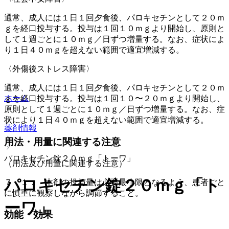
通常、成人には１日１回夕食後、パロキセチンとして２０ｍ
ｇを経口投与する。投与は１回１０ｍｇより開始し、原則と
して１週ごとに１０ｍｇ／日ずつ増量する。なお、症状によ
り１日４０ｍｇを超えない範囲で適宜増減する。
〈外傷後ストレス障害〉
通常、成人には１日１回夕食後、パロキセチンとして２０ｍ
ホーム
ｇを経口投与する。投与は１回１０〜２０ｍｇより開始し、
原則として１週ごとに１０ｍｇ／日ずつ増量する。なお、症
状により１日４０ｍｇを超えない範囲で適宜増減する。
薬剤情報
用法・用量に関連する注意
パロキセチン錠２０ｍｇ「トーワ」
（用法及び用量に関連する注意）
パロキセチン錠２０ｍｇ「ト
７．１． 本剤の投与量は必要最小限となるよう、患者ごと
に慎重に観察しながら調節すること。
ーワ」
効能・効果