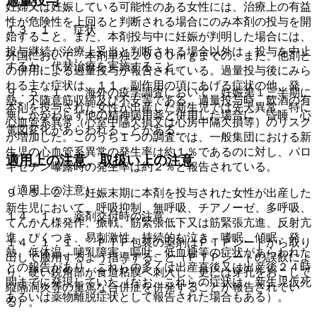
過量投与
妊婦又は妊娠している可能性のある女性には、治療上の有益
性が危険性を上回ると判断される場合にのみ本剤の投与を開
１３．１． 症状
始すること。また、本剤投与中に妊娠が判明した場合には、
投与継続が治療上妥当と判断される場合以外は、投与を中止
外国において、本剤単独２０００ｍｇまでの、また、他剤と
するか、代替治療を実施すること。
の併用による過量投与が報告されている。過量投与後にみら
れる主な症状は、１１．副作用の項にあげる症状の他、発
９．５．１． 海外の疫学調査において、妊娠第１三半期に
熱、不随意筋収縮及び不安等である。過量投与時、飲酒の有
本剤を投与された女性が出産した新生児では先天異常、特に
無にかかわらず他の精神病用薬と併用した場合に、昏睡、心
心血管系異常（心室中隔欠損又は心房中隔欠損等）のリスク
電図変化があらわれることがある。
が増加した。このうち１つの調査では、一般集団における新
生児の心血管系異常の発生率は約１％であるのに対し、パロ
適用上の注意、取扱い上の注意
キセチン曝露時の発生率は約２％と報告されている。
（適用上の注意）
９．５．２． 妊娠末期に本剤を投与された女性が出産した
新生児において、呼吸抑制、無呼吸、チアノーゼ、多呼吸、
１４．１． 薬剤交付時の注意
てんかん様発作、振戦、筋緊張低下又は筋緊張亢進、反射亢
進、ぴくつき、易刺激性、持続的な泣き、嗜眠、傾眠、発
１４．１．１． ＰＴＰ包装の薬剤はＰＴＰシートから取り
熱、低体温、哺乳障害、嘔吐、低血糖等の症状があらわれた
出して服用するよう指導すること（ＰＴＰシートの誤飲によ
との報告があり、これらの多くは出産直後又は出産後２４時
り、硬い鋭角部が食道粘膜へ刺入し、更には穿孔をおこして
間までに発現していた（なお、これらの症状は、新生児仮死
縦隔洞炎等の重篤な合併症を併発することが報告されてい
あるいは薬物離脱症状として報告された場合もある）。
る）。