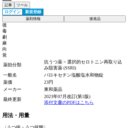
記事
ツール
ログイン
新規登録
薬剤情報
後発品
後
毒
劇
麻
向
覚
抗うつ薬 > 選択的セロトニン再取り込
薬効分類
み阻害薬 (SSRI)
一般名
パロキセチン塩酸塩水和物錠
薬価
23
円
メーカー
東和薬品
2023年07月改訂(第1版)
最終更新
添付文書のPDFはこちら
用法・用量
〈うつ病・うつ状態〉