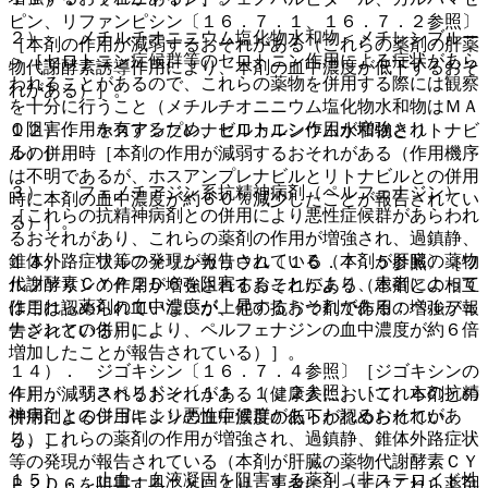
ピン、リファンピシン〔１６．７．１、１６．７．２参照〕
２）． メチルチオニニウム塩化物水和物＜メチレンブルー
［本剤の作用が減弱するおそれがある（これらの薬剤の肝薬
＞［セロトニン症候群等のセロトニン作用による症状があら
物代謝酵素誘導作用により、本剤の血中濃度が低下するおそ
われることがあるので、これらの薬物を併用する際には観察
れがある）］。
を十分に行うこと（メチルチオニニウム塩化物水和物はＭＡ
Ｏ阻害作用を有するため、セロトニン作用が増強され
１２）． ホスアンプレナビルカルシウム水和物とリトナビ
る）］。
ルの併用時［本剤の作用が減弱するおそれがある（作用機序
は不明であるが、ホスアンプレナビルとリトナビルとの併用
３）． フェノチアジン系抗精神病剤（ペルフェナジン）
時に本剤の血中濃度が約６０％減少したことが報告されてい
［これらの抗精神病剤との併用により悪性症候群があらわれ
る）］。
るおそれがあり、これらの薬剤の作用が増強され、過鎮静、
錐体外路症状等の発現が報告されている（本剤が肝臓の薬物
１３）． ワルファリンカリウム〔１６．７．５参照〕［ワ
代謝酵素ＣＹＰ２Ｄ６を阻害することにより、患者によって
ルファリンの作用が増強されるおそれがある（本剤との相互
はこれら薬剤の血中濃度が上昇するおそれがある；ペルフェ
作用は認められていないが、他の抗うつ剤で作用の増強が報
ナジンとの併用により、ペルフェナジンの血中濃度が約６倍
告されている）］。
増加したことが報告されている）］。
１４）． ジゴキシン〔１６．７．４参照〕［ジゴキシンの
４）． リスペリドン〔１１．１．２参照〕［これらの抗精
作用が減弱されるおそれがある（健康人において、本剤との
神病剤との併用により悪性症候群があらわれるおそれがあ
併用によるジゴキシンの血中濃度の低下が認められてい
り、これらの薬剤の作用が増強され、過鎮静、錐体外路症状
る）］。
等の発現が報告されている（本剤が肝臓の薬物代謝酵素ＣＹ
１５）． 止血・血液凝固を阻害する薬剤（非ステロイド性
Ｐ２Ｄ６を阻害することにより、患者によってはこれら薬剤