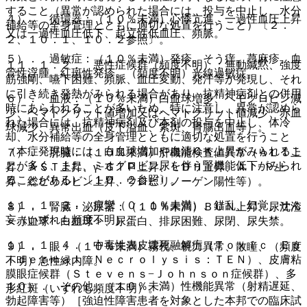
すること（異常が認められた場合には、投与を中止し、水分
４）． 循環器：（１０％未満）心悸亢進、一過性血圧上昇
補給等の全身管理とともに適切な処置を行うこと）〔２．
又は一過性血圧低下、起立性低血圧、頻脈。
２、１０．１、１０．２参照〕。
５）． 過敏症：（１０％未満）発疹、そう痒、蕁麻疹、血
１１．１．２． 悪性症候群（頻度不明）：無動緘黙、強度
管性浮腫、紅斑性発疹、（頻度不明）光線過敏症。
筋強剛、嚥下困難、頻脈、血圧変動、発汗等が発現し、それ
に引き続き発熱がみられる場合があり、抗精神病剤との併用
６）． 血液：（１０％未満）白血球増多、ヘモグロビン減
時にあらわれることが多いため、特に注意し、異常が認めら
少、ヘマトクリット値増加又はヘマトクリット値減少、赤血
れた場合には、抗精神病剤及び本剤の投与を中止し、体冷
球減少、異常出血（皮下溢血、紫斑、胃腸出血等）。
却、水分補給等の全身管理とともに適切な処置を行うこと
（本症発現時には、白血球増加や血清ＣＫ上昇がみられるこ
７）． 肝臓：（１０％未満）肝機能検査値異常（ＡＬＴ上
とが多く、また、ミオグロビン尿を伴う腎機能低下がみられ
昇、ＡＳＴ上昇、γ−ＧＴＰ上昇、ＬＤＨ上昇、Ａｌ−Ｐ上
ることがある）〔１０．２参照〕。
昇、総ビリルビン上昇、ウロビリノーゲン陽性等）。
１１．１．３． 痙攣（０．１％未満）、錯乱、幻覚、せん
８）． 腎臓・泌尿器：（１０％未満）ＢＵＮ上昇、尿沈渣
妄（いずれも頻度不明）。
＜赤血球・白血球＞、尿蛋白、排尿困難、尿閉、尿失禁。
１１．１．４． 中毒性表皮壊死融解症（Ｔｏｘｉｃ Ｅｐ
９）． 眼：（１０％未満）霧視、視力異常、散瞳、（頻度
ｉｄｅｒｍａｌ Ｎｅｃｒｏｌｙｓｉｓ：ＴＥＮ）、皮膚粘
不明）急性緑内障。
膜眼症候群（Ｓｔｅｖｅｎｓ−Ｊｏｈｎｓｏｎ症候群）、多
１０）． その他：（１０％未満）性機能異常（射精遅延、
形紅斑（いずれも頻度不明）。
勃起障害等）［強迫性障害患者を対象とした本邦での臨床試