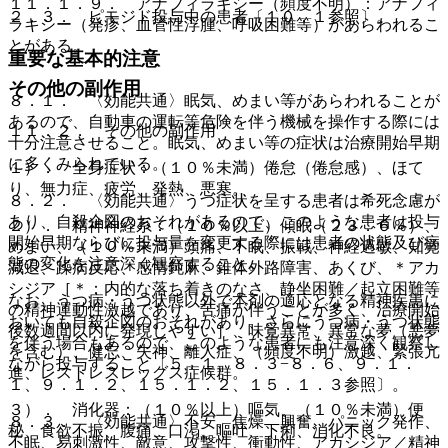
１１．１．９． アナフィラキシー（頻度不明）：アナフィ
２．３． ピモジド投与中の患者〔１０．１参照〕。
ラキシー（発疹、血管性浮腫、呼吸困難等）があらわれるこ
とがある。
重要な基本的注意
その他の副作用
８．１． 〈効能共通〉眠気、めまい等があらわれることが
あるので、自動車の運転等危険を伴う機械を操作する際には
１１．２． その他の副作用
十分注意させること。眠気、めまい等の症状は治療開始早期
に多くみられている。
１）． 全身症状：（１０％未満）倦怠（倦怠感）、ほて
り、無力症、疲労、発熱、悪寒。
８．２． 〈効能共通〉うつ症状を呈する患者は希死念慮が
あり、自殺企図のおそれがあるので、このような患者は投与
２）． 精神神経系：（１０％以上）傾眠（２３．６％）、
開始早期ならびに投与量を変更する際には患者の状態及び病
めまい、（１０％未満）頭痛、不眠、振戦、神経過敏、知覚
態の変化を注意深く観察すること。
減退、躁病反応、感情鈍麻、錐体外路障害、あくび、＊アカ
シジア［＊：内的な落ち着きのなさ、静坐困難／起立困難等
なお、うつ病・うつ状態以外で本剤の適応となる精神疾患に
の精神運動性激越であり、苦痛が伴うことが多く、治療開始
おいても自殺企図のおそれがあり、さらにうつ病・うつ状態
後数週間以内に発現しやすい］、味覚異常、異常な夢（悪夢
を伴う場合もあるので、このような患者にも注意深く観察し
を含む）、健忘、失神、離人症、（頻度不明）激越、緊張亢
ながら投与すること〔５．１、８．３−８．６、９．１．
進、レストレスレッグス症候群。
１、９．１．２、１５．１．２、１５．１．３参照〕。
３）． 消化器：（１０％以上）嘔気、（１０％未満）便
８．３． 〈効能共通〉不安、焦燥、興奮、パニック発作、
秘、食欲不振、腹痛、口渇、嘔吐、下痢、消化不良。
不眠、易刺激性、敵意、攻撃性、衝動性、アカシジア／精神