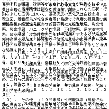
運動不穏、軽躁、躁病等があらわれることが報告されてい
４）． 循環器：（１０％未満）心悸亢進、一過性血圧上昇
る。また、因果関係は明らかではないが、これらの症状・行
又は一過性血圧低下、起立性低血圧、頻脈。
動を来した症例において、基礎疾患の悪化又は自殺念慮、自
５）． 過敏症：（１０％未満）発疹、そう痒、蕁麻疹、血
殺企図、他害行為が報告されているので、患者の状態及び病
管性浮腫、紅斑性発疹、（頻度不明）光線過敏症。
態の変化を注意深く観察するとともに、不安増悪、焦燥増
悪、興奮増悪、パニック発作増悪、不眠増悪、易刺激性増
６）． 血液：（１０％未満）白血球増多、ヘモグロビン減
悪、敵意増悪、攻撃性増悪、衝動性増悪、アカシジア増悪／
少、ヘマトクリット値増加又はヘマトクリット値減少、赤血
精神運動不穏増悪、軽躁増悪、躁病増悪等が観察された場合
球減少、異常出血（皮下溢血、紫斑、胃腸出血等）。
には、服薬量を増量せず、徐々に減量し、中止するなど適切
な処置を行うこと〔５．１、８．２、８．４−８．６、９．
７）． 肝臓：（１０％未満）肝機能検査値異常（ＡＬＴ上
１．１−９．１．４、１５．１．２、１５．１．３参照〕。
昇、ＡＳＴ上昇、γ−ＧＴＰ上昇、ＬＤＨ上昇、Ａｌ−Ｐ上
昇、総ビリルビン上昇、ウロビリノーゲン陽性等）。
８．４． 〈効能共通〉若年成人（特に大うつ病性障害の若
年成人患者）において、本剤投与中に自殺行動（自殺既遂、
８）． 腎臓・泌尿器：（１０％未満）ＢＵＮ上昇、尿沈渣
自殺企図）のリスクが高くなる可能性が報告されているた
＜赤血球・白血球＞、尿蛋白、排尿困難、尿閉、尿失禁。
め、これらの患者に投与する場合には注意深く観察すること
〔１．警告の項、５．１、８．２、８．３、８．５、８．
９）． 眼：（１０％未満）霧視、視力異常、散瞳、（頻度
６、９．１．１、９．１．２、１５．１．２、１５．１．３
不明）急性緑内障。
参照〕。
１０）． その他：（１０％未満）性機能異常（射精遅延、
８．５． 〈効能共通〉自殺目的での過量服用を防ぐため、
勃起障害等）［強迫性障害患者を対象とした本邦での臨床試
自殺傾向が認められる患者に処方する場合には、１回分の処