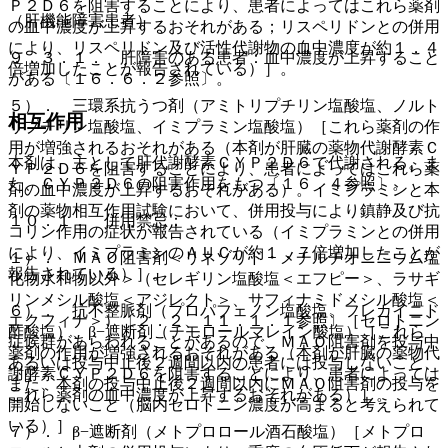
Ｐ２Ｄ６を阻害することにより、患者によってはこれら薬剤
（肝機能障害患者）
の血中濃度が上昇するおそれがある；リスペリドンとの併用
により、リスペリドン及び活性代謝物の血中濃度が約１．４
９．３．１． 肝障害のある患者：血中濃度が上昇すること
倍増加したことが報告されている）］。
がある〔１６．６．２参照〕。
５）． 三環系抗うつ剤（アミトリプチリン塩酸塩、ノルト
相互作用
リプチリン塩酸塩、イミプラミン塩酸塩）［これら薬剤の作
用が増強されるおそれがある（本剤が肝臓の薬物代謝酵素Ｃ
本剤は、主として肝代謝酵素ＣＹＰ２Ｄ６で代謝される。ま
ＹＰ２Ｄ６を阻害することにより、患者によってはこれら薬
た、ＣＹＰ２Ｄ６の阻害作用をもつ〔１６．４参照〕。
剤の血中濃度が上昇するおそれがある）。イミプラミンと本
剤の薬物相互作用試験において、併用投与により鎮静及び抗
１０．１． 併用禁忌：
コリン作用の症状が報告されている（イミプラミンとの併用
により、イミプラミンのＡＵＣが約１．７倍増加したことが
１）． ＭＡＯ阻害剤＜リネゾリド・メチルチオニニウム塩
報告されている）］。
化物水和物以外＞（セレギリン塩酸塩＜エフピー＞、ラサギ
リンメシル酸塩＜アジレクト＞、サフィナミドメシル酸塩＜
６）． 抗不整脈剤（プロパフェノン塩酸塩、フレカイニド
エクフィナ＞）〔２．２、１１．１．１参照〕［セロトニン
酢酸塩）、β−遮断剤（チモロールマレイン酸塩）［これら
症候群があらわれることがあるので、ＭＡＯ阻害剤を投与中
薬剤の作用が増強されるおそれがある（本剤が肝臓の薬物代
あるいは投与中止後２週間以内の患者には投与しないこと、
謝酵素ＣＹＰ２Ｄ６を阻害することにより、患者によっては
また、本剤の投与中止後２週間以内にＭＡＯ阻害剤の投与を
これら薬剤の血中濃度が上昇するおそれがある）］。
開始しないこと（脳内セロトニン濃度が高まると考えられて
いる）］。
７）． β−遮断剤（メトプロロール酒石酸塩）［メトプロ