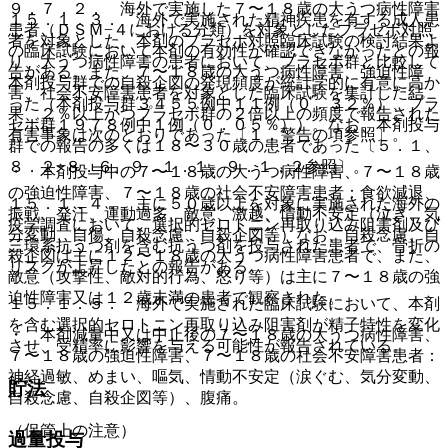
９．７．２． 海外で実施した７〜１８歳の大うつ病性障害
１５．１．３． 海外で実施された精神疾患を有する成人患
患者（ＤＳＭ−４における分類）を対象としたプラセボ対照
者を対象とした、本剤のプラセボ対照臨床試験の検討結果よ
の臨床試験において本剤の有効性が確認できなかったとの報
り、大うつ病性障害の患者において、プラセボ群と比較して
告がある。また、７〜１８歳の大うつ病性障害、強迫性障
本剤投与群での自殺企図の発現頻度が統計学的に有意に高か
害、社会不安障害患者を対象とした臨床試験を集計した結
った（本剤投与群３４５５例中１１例（０．３２％）、プラ
果、２％以上かつプラセボ群の２倍以上の頻度で報告された
セボ群１９７８例中１例（０．０５％））。なお、本剤投与
有害事象は次のとおりであった〔１．警告の項参照〕。
群での報告の多くは１８〜３０歳の患者であった〔５．１、
８．２−８．６、９．１．１、９．１．２参照〕。
・ 本剤投与中の７〜１８歳の大うつ病性障害、７〜１８歳
の強迫性障害、７〜１８歳の社会不安障害患者：食欲減退、
１５．１．４． 主に５０歳以上を対象に実施された海外の
振戦、発汗、運動過多、敵意、激越、情動不安定（泣き、気
疫学調査において、選択的セロトニン再取り込み阻害剤及び
分変動、自傷、自殺念慮、自殺企図等）なお、自殺念慮、自
三環系抗うつ剤を含む抗うつ剤を投与された患者で、骨折の
殺企図は主に１２〜１８歳の大うつ病性障害患者で、また、
リスクが上昇したとの報告がある。
敵意（攻撃性、敵対的行為、怒り等）は主に７〜１８歳の強
迫性障害又は１２歳未満の患者で観察された。
１５．１．５． 海外で実施された臨床試験において、本剤
を含む選択的セロトニン再取り込み阻害剤が精子特性を変化
・ 本剤減量中又は中止後の７〜１８歳の大うつ病性障害、
させ、受精率に影響を与える可能性が報告されている。
７〜１８歳の強迫性障害、７〜１８歳の社会不安障害患者：
神経過敏、めまい、嘔気、情動不安定（涙ぐむ、気分変動、
貯法
自殺念慮、自殺企図等）、腹痛。
（保管上の注意）
過量投与