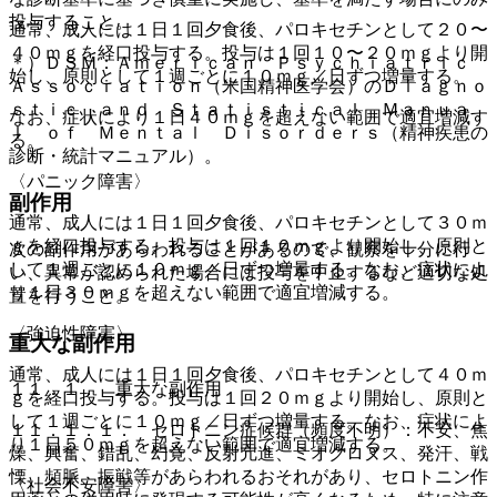
投与すること。
通常、成人には１日１回夕食後、パロキセチンとして２０〜
４０ｍｇを経口投与する。投与は１回１０〜２０ｍｇより開
＊）ＤＳＭ：Ａｍｅｒｉｃａｎ Ｐｓｙｃｈｉａｔｒｉｃ
始し、原則として１週ごとに１０ｍｇ／日ずつ増量する。
Ａｓｓｏｃｉａｔｉｏｎ（米国精神医学会）のＤｉａｇｎｏ
ｓｔｉｃ ａｎｄ Ｓｔａｔｉｓｔｉｃａｌ Ｍａｎｕａ
なお、症状により１日４０ｍｇを超えない範囲で適宜増減す
ｌ ｏｆ Ｍｅｎｔａｌ Ｄｉｓｏｒｄｅｒｓ（精神疾患の
る。
診断・統計マニュアル）。
〈パニック障害〉
副作用
通常、成人には１日１回夕食後、パロキセチンとして３０ｍ
ｇを経口投与する。投与は１回１０ｍｇより開始し、原則と
次の副作用があらわれることがあるので、観察を十分に行
して１週ごとに１０ｍｇ／日ずつ増量する。なお、症状によ
い、異常が認められた場合には投与を中止するなど適切な処
り１日３０ｍｇを超えない範囲で適宜増減する。
置を行うこと。
〈強迫性障害〉
重大な副作用
通常、成人には１日１回夕食後、パロキセチンとして４０ｍ
１１．１． 重大な副作用
ｇを経口投与する。投与は１回２０ｍｇより開始し、原則と
して１週ごとに１０ｍｇ／日ずつ増量する。なお、症状によ
１１．１．１． セロトニン症候群（頻度不明）：不安、焦
り１日５０ｍｇを超えない範囲で適宜増減する。
燥、興奮、錯乱、幻覚、反射亢進、ミオクロヌス、発汗、戦
慄、頻脈、振戦等があらわれるおそれがあり、セロトニン作
〈社会不安障害〉