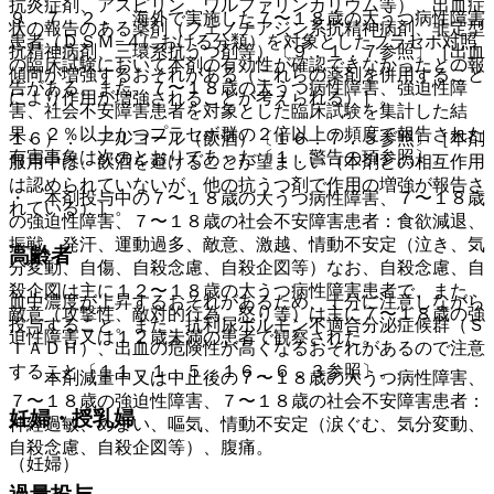
抗炎症剤、アスピリン、ワルファリンカリウム等）、出血症
９．７．２． 海外で実施した７〜１８歳の大うつ病性障害
状の報告のある薬剤（フェノチアジン系抗精神病剤、非定型
患者（ＤＳＭ−４における分類）を対象としたプラセボ対照
抗精神病剤、三環系抗うつ剤等）〔９．１．７参照〕［出血
の臨床試験において本剤の有効性が確認できなかったとの報
傾向が増強するおそれがある（これらの薬剤を併用すること
告がある。また、７〜１８歳の大うつ病性障害、強迫性障
により作用が増強されることが考えられる）］。
害、社会不安障害患者を対象とした臨床試験を集計した結
果、２％以上かつプラセボ群の２倍以上の頻度で報告された
１６）． アルコール（飲酒）〔１６．７．５参照〕［本剤
有害事象は次のとおりであった〔１．警告の項参照〕。
服用中は、飲酒を避けることが望ましい（本剤との相互作用
は認められていないが、他の抗うつ剤で作用の増強が報告さ
・ 本剤投与中の７〜１８歳の大うつ病性障害、７〜１８歳
れている）］。
の強迫性障害、７〜１８歳の社会不安障害患者：食欲減退、
振戦、発汗、運動過多、敵意、激越、情動不安定（泣き、気
高齢者
分変動、自傷、自殺念慮、自殺企図等）なお、自殺念慮、自
殺企図は主に１２〜１８歳の大うつ病性障害患者で、また、
血中濃度が上昇するおそれがあるため、十分に注意しながら
敵意（攻撃性、敵対的行為、怒り等）は主に７〜１８歳の強
投与すること。また、抗利尿ホルモン不適合分泌症候群（Ｓ
迫性障害又は１２歳未満の患者で観察された。
ＩＡＤＨ）、出血の危険性が高くなるおそれがあるので注意
すること〔１１．１．５、１６．６．３参照〕。
・ 本剤減量中又は中止後の７〜１８歳の大うつ病性障害、
７〜１８歳の強迫性障害、７〜１８歳の社会不安障害患者：
妊婦・授乳婦
神経過敏、めまい、嘔気、情動不安定（涙ぐむ、気分変動、
自殺念慮、自殺企図等）、腹痛。
（妊婦）