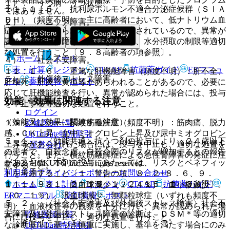
１）． うつ病・うつ状態。
１１．１．５． 抗利尿ホルモン不適合分泌症候群（ＳＩＡ
ではありません。
ＤＨ）（頻度不明）：主に高齢者において、低ナトリウム血
２）． パニック障害。
症、痙攣等があらわれることが報告されているので、異常が
３）． 強迫性障害。
認められた場合には、投与を中止し、水分摂取の制限等適切
な処置を行うこと〔９．８高齢者の項参照〕。
ホーム
ノート
４）． 社会不安障害。
表・計算
レジメン
CTCAE
抗菌薬ガイド
ERマニュ
１１．１．６． 重篤な肝機能障害（頻度不明）：肝不全、
５）． 外傷後ストレス障害。
アル
薬剤情報
ポスト
肝壊死、肝炎、黄疸等があらわれることがあるので、必要に
応じて肝機能検査を行い、異常が認められた場合には、投与
効能・効果に関連する注意
新規登録
を中止する等適切な処置を行うこと。
ログイン
（効能又は効果に関連する注意）
１１．１．７． 横紋筋融解症（頻度不明）：筋肉痛、脱力
監修医師一覧
感、ＣＫ上昇、血中ミオグロビン上昇及び尿中ミオグロビン
UpToDate特別割引
５．１． 〈効能共通〉抗うつ剤の投与により、２４歳以下
上昇等があらわれた場合には、投与を中止し、適切な処置を
運営会社
の患者で、自殺念慮、自殺企図のリスクが増加するとの報告
行うこと。また、横紋筋融解症による急性腎障害の発症に注
があるため、本剤の投与にあたっては、リスクとベネフィッ
© 2021 HOKUTO Inc. All rights reserved.
意すること。
利用規約
プライバシーポリシー
お問い合わせ
トを考慮すること〔１．警告の項、８．２−８．６、９．
ホーム
表・計算
レジメン
CTCAE
抗菌薬ガイド
１．１、９．１．２、１５．１．２、１５．１．３参照〕。
１１．１．８． 白血球減少（２．４％）、血小板減少
ERマニュアル
薬剤情報
ポスト
（０．１％）、汎血球減少、無顆粒球症（いずれも頻度不
５．２． 〈社会不安障害及び外傷後ストレス障害〉社会不
明）：血液検査等の観察を十分に行い、異常が認められた場
安障害及び外傷後ストレス障害の診断は、ＤＳＭ＊等の適切
監修医師一覧
合には投与を中止し、適切な処置を行うこと。
な診断基準に基づき慎重に実施し、基準を満たす場合にのみ
UpToDate特別割引