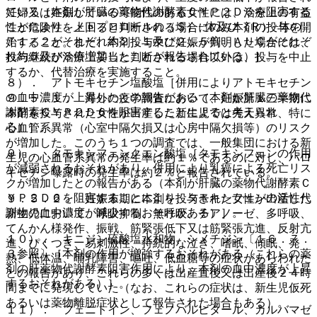
ている（本剤が肝臓の薬物代謝酵素ＣＹＰ２Ｄ６を阻害する
妊婦又は妊娠している可能性のある女性には、治療上の有益
ことにより、メトプロロールの（Ｓ）−体及び（Ｒ）−体の
性が危険性を上回ると判断される場合にのみ本剤の投与を開
Ｔ１／２がそれぞれ約２．１及び２．５倍、ＡＵＣがそれぞ
始すること。また、本剤投与中に妊娠が判明した場合には、
れ約５及び８倍増加したことが報告されている）］。
投与継続が治療上妥当と判断される場合以外は、投与を中止
するか、代替治療を実施すること。
８）． アトモキセチン塩酸塩［併用によりアトモキセチン
の血中濃度が上昇したとの報告がある（本剤が肝臓の薬物代
９．５．１． 海外の疫学調査において、妊娠第１三半期に
謝酵素ＣＹＰ２Ｄ６を阻害することによると考えられ
本剤を投与された女性が出産した新生児では先天異常、特に
る）］。
心血管系異常（心室中隔欠損又は心房中隔欠損等）のリスク
が増加した。このうち１つの調査では、一般集団における新
９）． タモキシフェンクエン酸塩［タモキシフェンの作用
生児の心血管系異常の発生率は約１％であるのに対し、パロ
が減弱されるおそれがあり、併用により乳癌による死亡リス
キセチン曝露時の発生率は約２％と報告されている。
クが増加したとの報告がある（本剤が肝臓の薬物代謝酵素Ｃ
ＹＰ２Ｄ６を阻害することにより、タモキシフェンの活性代
９．５．２． 妊娠末期に本剤を投与された女性が出産した
謝物の血中濃度が減少するおそれがある）］。
新生児において、呼吸抑制、無呼吸、チアノーゼ、多呼吸、
てんかん様発作、振戦、筋緊張低下又は筋緊張亢進、反射亢
１０）． キニジン硫酸塩水和物、シメチジン〔１６．７．
進、ぴくつき、易刺激性、持続的な泣き、嗜眠、傾眠、発
３参照〕［本剤の作用が増強するおそれがある（これらの薬
熱、低体温、哺乳障害、嘔吐、低血糖等の症状があらわれた
剤の肝薬物代謝酵素阻害作用により、本剤の血中濃度が上昇
との報告があり、これらの多くは出産直後又は出産後２４時
するおそれがある）］。
間までに発現していた（なお、これらの症状は、新生児仮死
あるいは薬物離脱症状として報告された場合もある）。
１１）． フェニトイン、フェノバルビタール、カルバマゼ