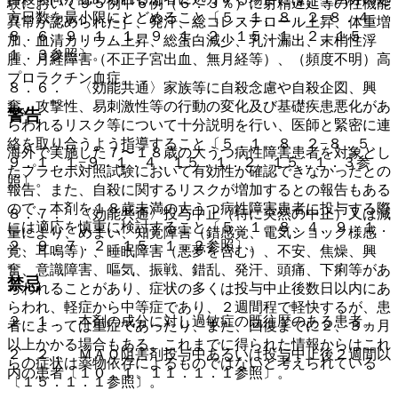
験において９５例中６例（６．３％）に射精遅延等の性機能
方日数を最小限にとどめること〔５．１、８．２−８．４、
異常が認められた］、発汗、総コレステロール上昇、体重増
８．６、９．１．１、９．１．２、１５．１．２、１５．
加、血清カリウム上昇、総蛋白減少、乳汁漏出、末梢性浮
１．３参照〕。
腫、月経障害（不正子宮出血、無月経等）、（頻度不明）高
プロラクチン血症。
８．６． 〈効能共通〉家族等に自殺念慮や自殺企図、興
奮、攻撃性、易刺激性等の行動の変化及び基礎疾患悪化があ
警告
らわれるリスク等について十分説明を行い、医師と緊密に連
絡を取り合うよう指導すること〔５．１、８．２−８．５、
海外で実施した７〜１８歳の大うつ病性障害患者を対象とし
９．１．１−９．１．４、１５．１．２、１５．１．３参
たプラセボ対照試験において有効性が確認できなかったとの
照〕。
報告、また、自殺に関するリスクが増加するとの報告もある
ので、本剤を１８歳未満の大うつ病性障害患者に投与する際
８．７． 〈効能共通〉投与中止（特に突然の中止）又は減
には適応を慎重に検討すること〔５．１、８．４、９．１．
量により、めまい、知覚障害（錯感覚、電気ショック様感
２、９．７．２、１５．１．２参照〕。
覚、耳鳴等）、睡眠障害（悪夢を含む）、不安、焦燥、興
奮、意識障害、嘔気、振戦、錯乱、発汗、頭痛、下痢等があ
禁忌
らわれることがあり、症状の多くは投与中止後数日以内にあ
らわれ、軽症から中等症であり、２週間程で軽快するが、患
２．１． 本剤の成分に対し過敏症の既往歴のある患者。
者によっては重症であったり、また、回復までに２、３ヵ月
以上かかる場合もある。これまでに得られた情報からはこれ
２．２． ＭＡＯ阻害剤投与中あるいは投与中止後２週間以
らの症状は薬物依存によるものではないと考えられている
内の患者〔１０．１、１１．１．１参照〕。
〔１５．１．１参照〕。