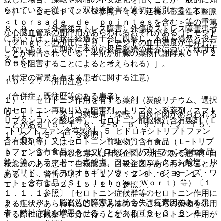
られている。従って、双極性障害を適切に鑑別すること。
２）． ピモジド〔２．３参照〕［ＱＴ延長、心室性不整脈
＜ｔｏｒｓａｄｅ ｄｅ ｐｏｉｎｔｅｓを含む＞等の重篤
８．９． 〈外傷後ストレス障害〉外傷後ストレス障害患者
な心臓血管系の副作用があらわれるおそれがある（ピモジド
においては、症状の経過を十分に観察し、本剤を漫然と投与
（２ｍｇ）との併用により、ピモジドの血中濃度が上昇した
しないよう、定期的に本剤の投与継続の要否について検討す
ことが報告されている；本剤が肝臓の薬物代謝酵素ＣＹＰ２
ること。
Ｄ６を阻害することによると考えられる）］。
（特定の背景を有する患者に関する注意）
１０．２． 併用注意：
（合併症・既往歴等のある患者）
１）． セロトニン作用を有する薬剤（炭酸リチウム、選択
的セロトニン再取り込み阻害剤、トリプタン系薬剤（スマト
９．１．１． 躁うつ病患者：躁転、自殺企図があらわれる
リプタンコハク酸塩等）、セロトニン前駆物質含有製剤（Ｌ
ことがある〔５．１、８．２−８．６、９．１．２、１５．
−トリプトファン含有製剤、５−ヒドロキシトリプトファン
１．２、１５．１．３参照〕。
含有製剤等）又はセロトニン前駆物質含有食品（Ｌ−トリプ
トファン含有食品、５−ヒドロキシトリプトファン含有食品
９．１．２． 自殺念慮又は自殺企図の既往のある患者、自
等）等、トラマドール塩酸塩、フェンタニルクエン酸塩、リ
殺念慮のある患者：自殺念慮、自殺企図があらわれることが
ネゾリド、セイヨウオトギリソウ＜セント・ジョーンズ・ワ
ある〔１．警告の項、５．１、８．２−８．６、９．１．
ート＞含有食品（Ｓｔ．Ｊｏｈｎ’ｓ Ｗｏｒｔ）等）〔１
１、１５．１．２、１５．１．３参照〕。
１．１．１参照〕［セロトニン症候群等のセロトニン作用に
９．１．３． 脳器質的障害又は統合失調症素因のある患
よる症状があらわれることがあるので、これらの薬物を併用
者：精神症状を増悪させることがある〔８．３、８．６、
する際には観察を十分に行うこと（相互にセロトニン作用が