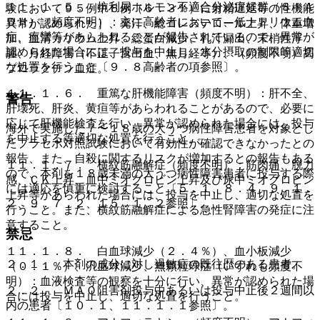
１１．１．５． 抗利尿ホルモン不適合分泌症候群（ＳＩＡ
験において９５例中６例（６．３％）に射精遅延等の性機能
ＤＨ）（頻度不明）：主に高齢者において、低ナトリウム血
異常が認められた］、発汗、総コレステロール上昇、体重増
症、痙攣等があらわれることが報告されているので、異常が
加、血清カリウム上昇、総蛋白減少、乳汁漏出、末梢性浮
認められた場合には、投与を中止し、水分摂取の制限等適切
腫、月経障害（不正子宮出血、無月経等）、（頻度不明）高
な処置を行うこと〔９．８高齢者の項参照〕。
プロラクチン血症。
１１．１．６． 重篤な肝機能障害（頻度不明）：肝不全、
警告
肝壊死、肝炎、黄疸等があらわれることがあるので、必要に
応じて肝機能検査を行い、異常が認められた場合には、投与
海外で実施した７〜１８歳の大うつ病性障害患者を対象とし
を中止する等適切な処置を行うこと。
たプラセボ対照試験において有効性が確認できなかったとの
報告、また、自殺に関するリスクが増加するとの報告もある
１１．１．７． 横紋筋融解症（頻度不明）：筋肉痛、脱力
ので、本剤を１８歳未満の大うつ病性障害患者に投与する際
感、ＣＫ上昇、血中ミオグロビン上昇及び尿中ミオグロビン
には適応を慎重に検討すること〔５．１、８．４、９．１．
上昇等があらわれた場合には、投与を中止し、適切な処置を
２、９．７．２、１５．１．２参照〕。
行うこと。また、横紋筋融解症による急性腎障害の発症に注
意すること。
禁忌
１１．１．８． 白血球減少（２．４％）、血小板減少
２．１． 本剤の成分に対し過敏症の既往歴のある患者。
（０．１％）、汎血球減少、無顆粒球症（いずれも頻度不
明）：血液検査等の観察を十分に行い、異常が認められた場
２．２． ＭＡＯ阻害剤投与中あるいは投与中止後２週間以
合には投与を中止し、適切な処置を行うこと。
内の患者〔１０．１、１１．１．１参照〕。