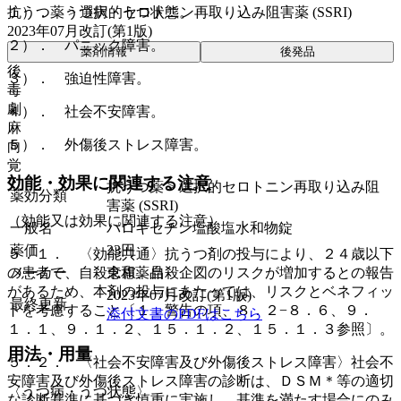
抗うつ薬 > 選択的セロトニン再取り込み阻害薬 (SSRI)
１）． うつ病・うつ状態。
2023年07月改訂(第1版)
２）． パニック障害。
薬剤情報
後発品
後
３）． 強迫性障害。
毒
劇
４）． 社会不安障害。
麻
５）． 外傷後ストレス障害。
向
覚
効能・効果に関連する注意
抗うつ薬 > 選択的セロトニン再取り込み阻
薬効分類
害薬 (SSRI)
（効能又は効果に関連する注意）
一般名
パロキセチン塩酸塩水和物錠
薬価
23
円
５．１． 〈効能共通〉抗うつ剤の投与により、２４歳以下
の患者で、自殺念慮、自殺企図のリスクが増加するとの報告
メーカー
東和薬品
があるため、本剤の投与にあたっては、リスクとベネフィッ
2023年07月改訂(第1版)
最終更新
トを考慮すること〔１．警告の項、８．２−８．６、９．
添付文書のPDFはこちら
１．１、９．１．２、１５．１．２、１５．１．３参照〕。
用法・用量
５．２． 〈社会不安障害及び外傷後ストレス障害〉社会不
安障害及び外傷後ストレス障害の診断は、ＤＳＭ＊等の適切
〈うつ病・うつ状態〉
な診断基準に基づき慎重に実施し、基準を満たす場合にのみ