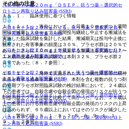
その他の注意
パロキセチン錠２０ｍｇ「ＤＳＥＰ」
抗うつ薬 > 選択的セ
ロトニン再取り込み阻害薬 (SSRI)
１５．１． 臨床使用に基づく情報
１５．１．１． 海外において、１日量１０ｍｇずつ１週間
パロキセチン錠２０ｍｇ「ＪＧ」
抗うつ薬 > 選択的セロト
間隔で減量し２０ｍｇで１週間投与継続し中止する漸減法を
ニン再取り込み阻害薬 (SSRI)
実施した臨床試験を集計した結果、漸減期又は投与中止後に
観察された有害事象の頻度は３０％、プラセボ群は２０％で
パロキセチン錠２０ｍｇ「ＮＰ」
抗うつ薬 > 選択的セロト
あった。さらに１０ｍｇまで減量する漸減法を実施した７〜
ニン再取り込み阻害薬 (SSRI)
１８歳の患者が対象の試験では本剤３２％、プラセボ群２
４％であった〔８．７参照〕。
パロキセチン錠２０ｍｇ「ＴＣＫ」
抗うつ薬 > 選択的セロ
１５．１．２． 海外で実施された大うつ病性障害等の精神
トニン再取り込み阻害薬 (SSRI)
疾患を有する患者を対象とした、本剤を含む複数の抗うつ剤
の短期プラセボ対照臨床試験の検討結果において、２４歳以
下の患者では、自殺念慮や自殺企図の発現のリスクが抗うつ
パロキセチン錠２０ｍｇ「ＴＳＵ」
抗うつ薬 > 選択的セロ
剤投与群でプラセボ群と比較して高かった。なお、２５歳以
トニン再取り込み阻害薬 (SSRI)
上の患者における自殺念慮や自殺企図の発現のリスクの上昇
は認められず、６５歳以上においてはそのリスクが減少した
〔１．警告の項、５．１、８．２−８．６、９．１．１、
パロキセチン錠２０ｍｇ「ＹＤ」
抗うつ薬 > 選択的セロト
９．１．２参照〕。
ニン再取り込み阻害薬 (SSRI)