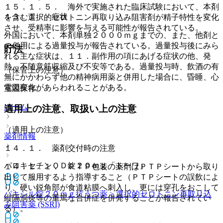
１５．１．５． 海外で実施された臨床試験において、本剤
１３．１． 症状
を含む選択的セロトニン再取り込み阻害剤が精子特性を変化
させ、受精率に影響を与える可能性が報告されている。
外国において、本剤単独２０００ｍｇまでの、また、他剤と
の併用による過量投与が報告されている。過量投与後にみら
貯法
れる主な症状は、１１．副作用の項にあげる症状の他、発
熱、不随意筋収縮及び不安等である。過量投与時、飲酒の有
（保管上の注意）
無にかかわらず他の精神病用薬と併用した場合に、昏睡、心
電図変化があらわれることがある。
室温保存。
ホーム
適用上の注意、取扱い上の注意
（適用上の注意）
薬剤情報
１４．１． 薬剤交付時の注意
パロキセチンＯＤ錠２０ｍｇ「トーワ」
１４．１．１． ＰＴＰ包装の薬剤はＰＴＰシートから取り
出して服用するよう指導すること（ＰＴＰシートの誤飲によ
り、硬い鋭角部が食道粘膜へ刺入し、更には穿孔をおこして
パキシル錠２０ｍｇ
抗うつ薬 > 選択的セロトニン再取り込
縦隔洞炎等の重篤な合併症を併発することが報告されてい
み阻害薬 (SSRI)
る）。