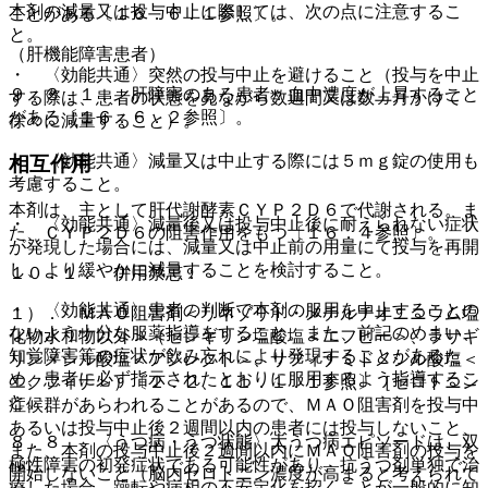
本剤の減量又は投与中止に際しては、次の点に注意するこ
ことがある〔１６．６．１参照〕。
と。
（肝機能障害患者）
・ 〈効能共通〉突然の投与中止を避けること（投与を中止
９．３．１． 肝障害のある患者：血中濃度が上昇すること
する際は、患者の状態を見ながら数週間又は数ヵ月かけて
がある〔１６．６．２参照〕。
徐々に減量すること）。
・ 〈効能共通〉減量又は中止する際には５ｍｇ錠の使用も
相互作用
考慮すること。
本剤は、主として肝代謝酵素ＣＹＰ２Ｄ６で代謝される。ま
・ 〈効能共通〉減量後又は投与中止後に耐えられない症状
た、ＣＹＰ２Ｄ６の阻害作用をもつ〔１６．４参照〕。
が発現した場合には、減量又は中止前の用量にて投与を再開
し、より緩やかに減量することを検討すること。
１０．１． 併用禁忌：
・ 〈効能共通〉患者の判断で本剤の服用を中止することの
１）． ＭＡＯ阻害剤＜リネゾリド・メチルチオニニウム塩
ないよう十分な服薬指導をすること。また、前記のめまい、
化物水和物以外＞（セレギリン塩酸塩＜エフピー＞、ラサギ
知覚障害等の症状が飲み忘れにより発現することがあるた
リンメシル酸塩＜アジレクト＞、サフィナミドメシル酸塩＜
め、患者に必ず指示されたとおりに服用するよう指導するこ
エクフィナ＞）〔２．２、１１．１．１参照〕［セロトニン
と。
症候群があらわれることがあるので、ＭＡＯ阻害剤を投与中
あるいは投与中止後２週間以内の患者には投与しないこと、
８．８． 〈うつ病・うつ状態〉大うつ病エピソードは、双
また、本剤の投与中止後２週間以内にＭＡＯ阻害剤の投与を
極性障害の初発症状である可能性があり、抗うつ剤単独で治
開始しないこと（脳内セロトニン濃度が高まると考えられて
療した場合、躁転や病相の不安定化を招くことが一般的に知