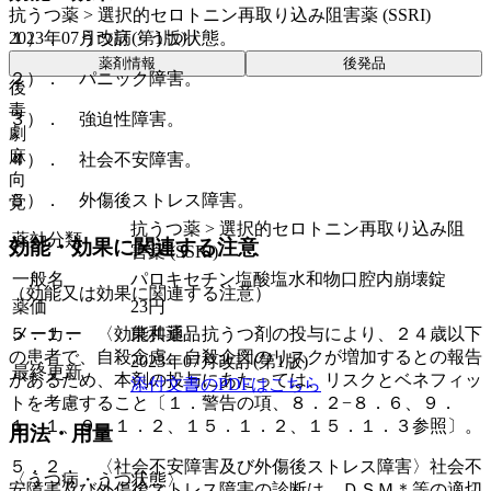
抗うつ薬 > 選択的セロトニン再取り込み阻害薬 (SSRI)
2023年07月改訂(第1版)
１）． うつ病・うつ状態。
薬剤情報
後発品
２）． パニック障害。
後
毒
３）． 強迫性障害。
劇
麻
４）． 社会不安障害。
向
５）． 外傷後ストレス障害。
覚
抗うつ薬 > 選択的セロトニン再取り込み阻
薬効分類
効能・効果に関連する注意
害薬 (SSRI)
一般名
パロキセチン塩酸塩水和物口腔内崩壊錠
（効能又は効果に関連する注意）
薬価
23
円
５．１． 〈効能共通〉抗うつ剤の投与により、２４歳以下
メーカー
東和薬品
の患者で、自殺念慮、自殺企図のリスクが増加するとの報告
2023年07月改訂(第1版)
最終更新
があるため、本剤の投与にあたっては、リスクとベネフィッ
添付文書のPDFはこちら
トを考慮すること〔１．警告の項、８．２−８．６、９．
１．１、９．１．２、１５．１．２、１５．１．３参照〕。
用法・用量
５．２． 〈社会不安障害及び外傷後ストレス障害〉社会不
〈うつ病・うつ状態〉
安障害及び外傷後ストレス障害の診断は、ＤＳＭ＊等の適切