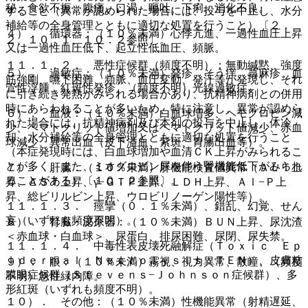
秘、食欲不振、腹痛、口渇、嘔吐、下痢、消化不良。
すること（異常が認められた場合には、投与を中止し、水分
補給等の全身管理とともに適切な処置を行うこと）〔２．
４）． 循環器：（１０％未満）心悸亢進、一過性血圧上昇
２、１０．１、１０．２参照〕。
又は一過性血圧低下、起立性低血圧、頻脈。
１１．１．２． 悪性症候群（頻度不明）：無動緘黙、強度
５）． 過敏症：（１０％未満）発疹、そう痒、蕁麻疹、血
筋強剛、嚥下困難、頻脈、血圧変動、発汗等が発現し、それ
管性浮腫、紅斑性発疹、（頻度不明）光線過敏症。
に引き続き発熱がみられる場合があり、抗精神病剤との併用
時にあらわれることが多いため、特に注意し、異常が認めら
６）． 血液：（１０％未満）白血球増多、ヘモグロビン減
れた場合には、抗精神病剤及び本剤の投与を中止し、体冷
少、ヘマトクリット値増加又はヘマトクリット値減少、赤血
却、水分補給等の全身管理とともに適切な処置を行うこと
球減少、異常出血（皮下溢血、紫斑、胃腸出血等）。
（本症発現時には、白血球増加や血清ＣＫ上昇がみられるこ
とが多く、また、ミオグロビン尿を伴う腎機能低下がみられ
７）． 肝臓：（１０％未満）肝機能検査値異常（ＡＬＴ上
ることがある）〔１０．２参照〕。
昇、ＡＳＴ上昇、γ−ＧＴＰ上昇、ＬＤＨ上昇、Ａｌ−Ｐ上
昇、総ビリルビン上昇、ウロビリノーゲン陽性等）。
１１．１．３． 痙攣（０．１％未満）、錯乱、幻覚、せん
妄（いずれも頻度不明）。
８）． 腎臓・泌尿器：（１０％未満）ＢＵＮ上昇、尿沈渣
＜赤血球・白血球＞、尿蛋白、排尿困難、尿閉、尿失禁。
１１．１．４． 中毒性表皮壊死融解症（Ｔｏｘｉｃ Ｅｐ
ｉｄｅｒｍａｌ Ｎｅｃｒｏｌｙｓｉｓ：ＴＥＮ）、皮膚粘
９）． 眼：（１０％未満）霧視、視力異常、散瞳、（頻度
膜眼症候群（Ｓｔｅｖｅｎｓ−Ｊｏｈｎｓｏｎ症候群）、多
不明）急性緑内障。
形紅斑（いずれも頻度不明）。
１０）． その他：（１０％未満）性機能異常（射精遅延、