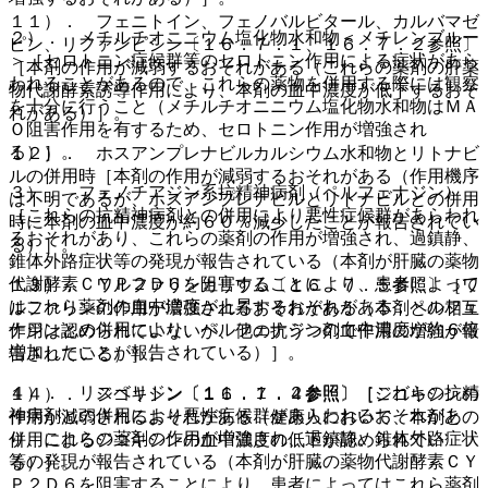
１１）． フェニトイン、フェノバルビタール、カルバマゼ
２）． メチルチオニニウム塩化物水和物＜メチレンブルー
ピン、リファンピシン〔１６．７．１、１６．７．２参照〕
＞［セロトニン症候群等のセロトニン作用による症状があら
［本剤の作用が減弱するおそれがある（これらの薬剤の肝薬
われることがあるので、これらの薬物を併用する際には観察
物代謝酵素誘導作用により、本剤の血中濃度が低下するおそ
を十分に行うこと（メチルチオニニウム塩化物水和物はＭＡ
れがある）］。
Ｏ阻害作用を有するため、セロトニン作用が増強され
る）］。
１２）． ホスアンプレナビルカルシウム水和物とリトナビ
ルの併用時［本剤の作用が減弱するおそれがある（作用機序
３）． フェノチアジン系抗精神病剤（ペルフェナジン）
は不明であるが、ホスアンプレナビルとリトナビルとの併用
［これらの抗精神病剤との併用により悪性症候群があらわれ
時に本剤の血中濃度が約６０％減少したことが報告されてい
るおそれがあり、これらの薬剤の作用が増強され、過鎮静、
る）］。
錐体外路症状等の発現が報告されている（本剤が肝臓の薬物
代謝酵素ＣＹＰ２Ｄ６を阻害することにより、患者によって
１３）． ワルファリンカリウム〔１６．７．５参照〕［ワ
はこれら薬剤の血中濃度が上昇するおそれがある；ペルフェ
ルファリンの作用が増強されるおそれがある（本剤との相互
ナジンとの併用により、ペルフェナジンの血中濃度が約６倍
作用は認められていないが、他の抗うつ剤で作用の増強が報
増加したことが報告されている）］。
告されている）］。
４）． リスペリドン〔１１．１．２参照〕［これらの抗精
１４）． ジゴキシン〔１６．７．４参照〕［ジゴキシンの
神病剤との併用により悪性症候群があらわれるおそれがあ
作用が減弱されるおそれがある（健康人において、本剤との
り、これらの薬剤の作用が増強され、過鎮静、錐体外路症状
併用によるジゴキシンの血中濃度の低下が認められてい
等の発現が報告されている（本剤が肝臓の薬物代謝酵素ＣＹ
る）］。
Ｐ２Ｄ６を阻害することにより、患者によってはこれら薬剤