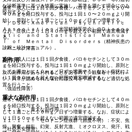
な診断基準に基づき慎重に実施し、基準を満たす場合にのみ
通常、成人には１日１回夕食後、パロキセチンとして２０〜
投与すること。
４０ｍｇを経口投与する。投与は１回１０〜２０ｍｇより開
始し、原則として１週ごとに１０ｍｇ／日ずつ増量する。
＊）ＤＳＭ：Ａｍｅｒｉｃａｎ Ｐｓｙｃｈｉａｔｒｉｃ
Ａｓｓｏｃｉａｔｉｏｎ（米国精神医学会）のＤｉａｇｎｏ
なお、症状により１日４０ｍｇを超えない範囲で適宜増減す
ｓｔｉｃ ａｎｄ Ｓｔａｔｉｓｔｉｃａｌ Ｍａｎｕａ
る。
ｌ ｏｆ Ｍｅｎｔａｌ Ｄｉｓｏｒｄｅｒｓ（精神疾患の
診断・統計マニュアル）。
〈パニック障害〉
通常、成人には１日１回夕食後、パロキセチンとして３０ｍ
副作用
ｇを経口投与する。投与は１回１０ｍｇより開始し、原則と
して１週ごとに１０ｍｇ／日ずつ増量する。なお、症状によ
次の副作用があらわれることがあるので、観察を十分に行
り１日３０ｍｇを超えない範囲で適宜増減する。
い、異常が認められた場合には投与を中止するなど適切な処
置を行うこと。
〈強迫性障害〉
重大な副作用
通常、成人には１日１回夕食後、パロキセチンとして４０ｍ
ｇを経口投与する。投与は１回２０ｍｇより開始し、原則と
１１．１． 重大な副作用
して１週ごとに１０ｍｇ／日ずつ増量する。なお、症状によ
り１日５０ｍｇを超えない範囲で適宜増減する。
１１．１．１． セロトニン症候群（頻度不明）：不安、焦
燥、興奮、錯乱、幻覚、反射亢進、ミオクロヌス、発汗、戦
〈社会不安障害〉