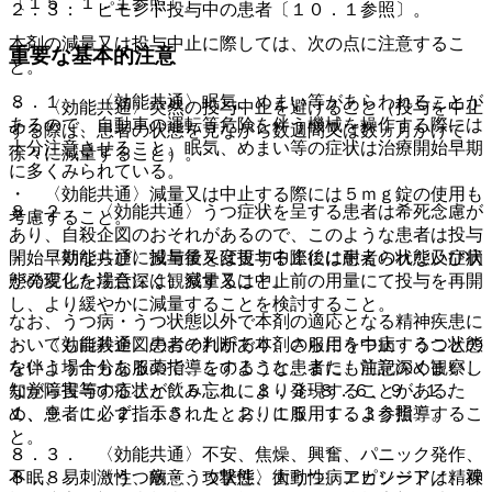
〔１５．１．１参照〕。
２．３． ピモジド投与中の患者〔１０．１参照〕。
本剤の減量又は投与中止に際しては、次の点に注意するこ
重要な基本的注意
と。
８．１． 〈効能共通〉眠気、めまい等があらわれることが
・ 〈効能共通〉突然の投与中止を避けること（投与を中止
あるので、自動車の運転等危険を伴う機械を操作する際には
する際は、患者の状態を見ながら数週間又は数ヵ月かけて
十分注意させること。眠気、めまい等の症状は治療開始早期
徐々に減量すること）。
に多くみられている。
・ 〈効能共通〉減量又は中止する際には５ｍｇ錠の使用も
８．２． 〈効能共通〉うつ症状を呈する患者は希死念慮が
考慮すること。
あり、自殺企図のおそれがあるので、このような患者は投与
開始早期ならびに投与量を変更する際には患者の状態及び病
・ 〈効能共通〉減量後又は投与中止後に耐えられない症状
態の変化を注意深く観察すること。
が発現した場合には、減量又は中止前の用量にて投与を再開
し、より緩やかに減量することを検討すること。
なお、うつ病・うつ状態以外で本剤の適応となる精神疾患に
おいても自殺企図のおそれがあり、さらにうつ病・うつ状態
・ 〈効能共通〉患者の判断で本剤の服用を中止することの
を伴う場合もあるので、このような患者にも注意深く観察し
ないよう十分な服薬指導をすること。また、前記のめまい、
ながら投与すること〔５．１、８．３−８．６、９．１．
知覚障害等の症状が飲み忘れにより発現することがあるた
１、９．１．２、１５．１．２、１５．１．３参照〕。
め、患者に必ず指示されたとおりに服用するよう指導するこ
と。
８．３． 〈効能共通〉不安、焦燥、興奮、パニック発作、
不眠、易刺激性、敵意、攻撃性、衝動性、アカシジア／精神
８．８． 〈うつ病・うつ状態〉大うつ病エピソードは、双