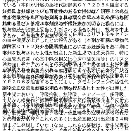
（妊婦）
ている（本剤が肝臓の薬物代謝酵素ＣＹＰ２Ｄ６を阻害する
ことにより、メトプロロールの（Ｓ）−体及び（Ｒ）−体の
妊婦又は妊娠している可能性のある女性には、治療上の有益
Ｔ１／２がそれぞれ約２．１及び２．５倍、ＡＵＣがそれぞ
性が危険性を上回ると判断される場合にのみ本剤の投与を開
れ約５及び８倍増加したことが報告されている）］。
始すること。また、本剤投与中に妊娠が判明した場合には、
投与継続が治療上妥当と判断される場合以外は、投与を中止
８）． アトモキセチン塩酸塩［併用によりアトモキセチン
するか、代替治療を実施すること。
の血中濃度が上昇したとの報告がある（本剤が肝臓の薬物代
謝酵素ＣＹＰ２Ｄ６を阻害することによると考えられ
９．５．１． 海外の疫学調査において、妊娠第１三半期に
る）］。
本剤を投与された女性が出産した新生児では先天異常、特に
心血管系異常（心室中隔欠損又は心房中隔欠損等）のリスク
９）． タモキシフェンクエン酸塩［タモキシフェンの作用
が増加した。このうち１つの調査では、一般集団における新
が減弱されるおそれがあり、併用により乳癌による死亡リス
生児の心血管系異常の発生率は約１％であるのに対し、パロ
クが増加したとの報告がある（本剤が肝臓の薬物代謝酵素Ｃ
キセチン曝露時の発生率は約２％と報告されている。
ＹＰ２Ｄ６を阻害することにより、タモキシフェンの活性代
謝物の血中濃度が減少するおそれがある）］。
９．５．２． 妊娠末期に本剤を投与された女性が出産した
新生児において、呼吸抑制、無呼吸、チアノーゼ、多呼吸、
１０）． キニジン硫酸塩水和物、シメチジン〔１６．７．
てんかん様発作、振戦、筋緊張低下又は筋緊張亢進、反射亢
３参照〕［本剤の作用が増強するおそれがある（これらの薬
進、ぴくつき、易刺激性、持続的な泣き、嗜眠、傾眠、発
剤の肝薬物代謝酵素阻害作用により、本剤の血中濃度が上昇
熱、低体温、哺乳障害、嘔吐、低血糖等の症状があらわれた
するおそれがある）］。
との報告があり、これらの多くは出産直後又は出産後２４時
間までに発現していた（なお、これらの症状は、新生児仮死
１１）． フェニトイン、フェノバルビタール、カルバマゼ