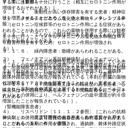
９．１．４参照〕。
する際には観察を十分に行うこと（相互にセロトニン作用が
増強するおそれがある）］。
９．１．４． 衝動性が高い併存障害を有する患者：精神症
状を増悪させることがある〔８．３、８．６、９．１．３参
２）． メチルチオニニウム塩化物水和物＜メチレンブルー
照〕。
＞［セロトニン症候群等のセロトニン作用による症状があら
われることがあるので、これらの薬物を併用する際には観察
９．１．５． てんかんの既往歴のある患者：てんかん発作
を十分に行うこと（メチルチオニニウム塩化物水和物はＭＡ
があらわれることがある。
Ｏ阻害作用を有するため、セロトニン作用が増強され
る）］。
９．１．６． 緑内障患者：散瞳があらわれることがある。
３）． フェノチアジン系抗精神病剤（ペルフェナジン）
９．１．７． 出血の危険性を高める薬剤を併用している患
［これらの抗精神病剤との併用により悪性症候群があらわれ
者、出血傾向又は出血性素因のある患者：皮膚出血及び粘膜
るおそれがあり、これらの薬剤の作用が増強され、過鎮静、
出血（胃腸出血等）が報告されている〔１０．２参照〕。
錐体外路症状等の発現が報告されている（本剤が肝臓の薬物
代謝酵素ＣＹＰ２Ｄ６を阻害することにより、患者によって
９．１．８． ＱＴ間隔延長又はその既往歴のある患者、心
はこれら薬剤の血中濃度が上昇するおそれがある；ペルフェ
疾患又はその既往歴のある患者：ＱＴ間隔延長を起こすおそ
ナジンとの併用により、ペルフェナジンの血中濃度が約６倍
れがある。
増加したことが報告されている）］。
（腎機能障害患者）
４）． リスペリドン〔１１．１．２参照〕［これらの抗精
９．２．１． 重度腎障害のある患者：血中濃度が上昇する
神病剤との併用により悪性症候群があらわれるおそれがあ
ことがある〔１６．６．１参照〕。
り、これらの薬剤の作用が増強され、過鎮静、錐体外路症状