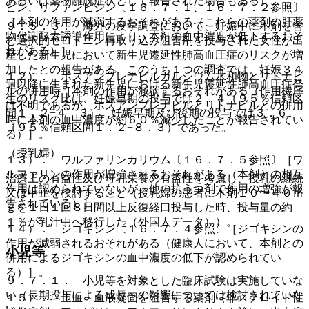
あるいは薬物離脱症状として報告された場合もある）。
ピン、リファンピシン〔１６．７．１、１６．７．２参照〕
［本剤の作用が減弱するおそれがある（これらの薬剤の肝薬
９．５．３． 海外の疫学調査において、妊娠中に本剤を含
物代謝酵素誘導作用により、本剤の血中濃度が低下するおそ
む選択的セロトニン再取り込み阻害剤を投与された女性が出
れがある）］。
産した新生児において新生児遷延性肺高血圧症のリスクが増
加したとの報告がある。このうち１つの調査では、妊娠３４
１２）． ホスアンプレナビルカルシウム水和物とリトナビ
週以降に生まれた新生児における新生児遷延性肺高血圧症発
ルの併用時［本剤の作用が減弱するおそれがある（作用機序
生のリスク比は、妊娠早期の投与では２．４（９５％信頼区
は不明であるが、ホスアンプレナビルとリトナビルとの併用
間１．２−４．３）、妊娠早期及び後期の投与では３．６
時に本剤の血中濃度が約６０％減少したことが報告されてい
（９５％信頼区間１．２−８．３）であった。
る）］。
（授乳婦）
１３）． ワルファリンカリウム〔１６．７．５参照〕［ワ
ルファリンの作用が増強されるおそれがある（本剤との相互
治療上の有益性及び母乳栄養の有益性を考慮し、授乳の継続
作用は認められていないが、他の抗うつ剤で作用の増強が報
又は中止を検討すること（授乳婦の患者に本剤１０〜４０ｍ
告されている）］。
ｇを１日１回８日間以上反復経口投与した時、投与量の約
１％が乳汁中へ移行した（外国人データ））。
１４）． ジゴキシン〔１６．７．４参照〕［ジゴキシンの
作用が減弱されるおそれがある（健康人において、本剤との
小児等
併用によるジゴキシンの血中濃度の低下が認められてい
る）］。
９．７．１． 小児等を対象とした臨床試験は実施していな
い（長期投与による成長への影響については検討されていな
１５）． 止血・血液凝固を阻害する薬剤（非ステロイド性