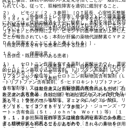
いる）］。
られている。従って、双極性障害を適切に鑑別すること。
２）． ピモジド〔２．３参照〕［ＱＴ延長、心室性不整脈
８．９． 〈外傷後ストレス障害〉外傷後ストレス障害患者
＜ｔｏｒｓａｄｅ ｄｅ ｐｏｉｎｔｅｓを含む＞等の重篤
においては、症状の経過を十分に観察し、本剤を漫然と投与
な心臓血管系の副作用があらわれるおそれがある（ピモジド
しないよう、定期的に本剤の投与継続の要否について検討す
（２ｍｇ）との併用により、ピモジドの血中濃度が上昇した
ること。
ことが報告されている；本剤が肝臓の薬物代謝酵素ＣＹＰ２
Ｄ６を阻害することによると考えられる）］。
（特定の背景を有する患者に関する注意）
１０．２． 併用注意：
（合併症・既往歴等のある患者）
１）． セロトニン作用を有する薬剤（炭酸リチウム、選択
９．１．１． 躁うつ病患者：躁転、自殺企図があらわれる
的セロトニン再取り込み阻害剤、トリプタン系薬剤（スマト
ことがある〔５．１、８．２−８．６、９．１．２、１５．
リプタンコハク酸塩等）、セロトニン前駆物質含有製剤（Ｌ
１．２、１５．１．３参照〕。
−トリプトファン含有製剤、５−ヒドロキシトリプトファン
含有製剤等）又はセロトニン前駆物質含有食品（Ｌ−トリプ
９．１．２． 自殺念慮又は自殺企図の既往のある患者、自
トファン含有食品、５−ヒドロキシトリプトファン含有食品
殺念慮のある患者：自殺念慮、自殺企図があらわれることが
等）等、トラマドール塩酸塩、フェンタニルクエン酸塩、リ
ある〔１．警告の項、５．１、８．２−８．６、９．１．
ネゾリド、セイヨウオトギリソウ＜セント・ジョーンズ・ワ
１、１５．１．２、１５．１．３参照〕。
ート＞含有食品（Ｓｔ．Ｊｏｈｎ’ｓ Ｗｏｒｔ）等）〔１
９．１．３． 脳器質的障害又は統合失調症素因のある患
１．１．１参照〕［セロトニン症候群等のセロトニン作用に
者：精神症状を増悪させることがある〔８．３、８．６、
よる症状があらわれることがあるので、これらの薬物を併用