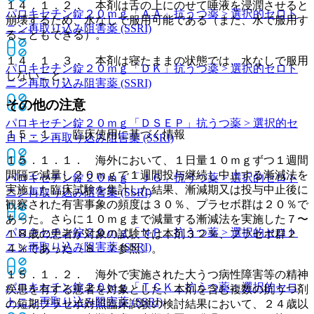
１４．１．２． 本剤は舌の上にのせて唾液を浸潤させると
パロキセチン錠２０ｍｇ「ＡＡ」
抗うつ薬 > 選択的セロト
崩壊するため、水なしで服用可能である（また、水で服用す
ニン再取り込み阻害薬 (SSRI)
ることもできる）。
１４．１．３． 本剤は寝たままの状態では、水なしで服用
パロキセチン錠２０ｍｇ「ＤＫ」
抗うつ薬 > 選択的セロト
しないこと。
ニン再取り込み阻害薬 (SSRI)
その他の注意
パロキセチン錠２０ｍｇ「ＤＳＥＰ」
抗うつ薬 > 選択的セ
１５．１． 臨床使用に基づく情報
ロトニン再取り込み阻害薬 (SSRI)
１５．１．１． 海外において、１日量１０ｍｇずつ１週間
間隔で減量し２０ｍｇで１週間投与継続し中止する漸減法を
パロキセチン錠２０ｍｇ「ＪＧ」
抗うつ薬 > 選択的セロト
実施した臨床試験を集計した結果、漸減期又は投与中止後に
ニン再取り込み阻害薬 (SSRI)
観察された有害事象の頻度は３０％、プラセボ群は２０％で
あった。さらに１０ｍｇまで減量する漸減法を実施した７〜
パロキセチン錠２０ｍｇ「ＮＰ」
抗うつ薬 > 選択的セロト
１８歳の患者が対象の試験では本剤３２％、プラセボ群２
ニン再取り込み阻害薬 (SSRI)
４％であった〔８．７参照〕。
１５．１．２． 海外で実施された大うつ病性障害等の精神
パロキセチン錠２０ｍｇ「ＴＣＫ」
抗うつ薬 > 選択的セロ
疾患を有する患者を対象とした、本剤を含む複数の抗うつ剤
トニン再取り込み阻害薬 (SSRI)
の短期プラセボ対照臨床試験の検討結果において、２４歳以