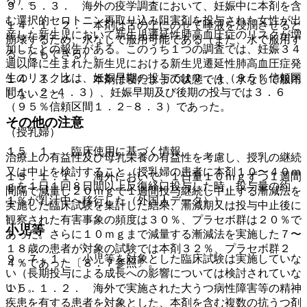
９．５．３． 海外の疫学調査において、妊娠中に本剤を含
む選択的セロトニン再取り込み阻害剤を投与された女性が出
１４．１．２． 本剤は舌の上にのせて唾液を浸潤させると
産した新生児において新生児遷延性肺高血圧症のリスクが増
崩壊するため、水なしで服用可能である（また、水で服用す
加したとの報告がある。このうち１つの調査では、妊娠３４
ることもできる）。
週以降に生まれた新生児における新生児遷延性肺高血圧症発
生のリスク比は、妊娠早期の投与では２．４（９５％信頼区
１４．１．３． 本剤は寝たままの状態では、水なしで服用
間１．２−４．３）、妊娠早期及び後期の投与では３．６
しないこと。
（９５％信頼区間１．２−８．３）であった。
その他の注意
（授乳婦）
１５．１． 臨床使用に基づく情報
治療上の有益性及び母乳栄養の有益性を考慮し、授乳の継続
又は中止を検討すること（授乳婦の患者に本剤１０〜４０ｍ
１５．１．１． 海外において、１日量１０ｍｇずつ１週間
ｇを１日１回８日間以上反復経口投与した時、投与量の約
間隔で減量し２０ｍｇで１週間投与継続し中止する漸減法を
１％が乳汁中へ移行した（外国人データ））。
実施した臨床試験を集計した結果、漸減期又は投与中止後に
観察された有害事象の頻度は３０％、プラセボ群は２０％で
小児等
あった。さらに１０ｍｇまで減量する漸減法を実施した７〜
１８歳の患者が対象の試験では本剤３２％、プラセボ群２
９．７．１． 小児等を対象とした臨床試験は実施していな
４％であった〔８．７参照〕。
い（長期投与による成長への影響については検討されていな
い）。
１５．１．２． 海外で実施された大うつ病性障害等の精神
疾患を有する患者を対象とした、本剤を含む複数の抗うつ剤