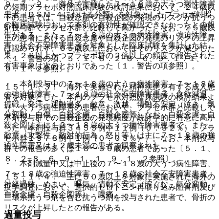
９．７．２． 海外で実施した７〜１８歳の大うつ病性障害
の短期プラセボ対照臨床試験の検討結果において、２４歳以
患者（ＤＳＭ−４における分類）を対象としたプラセボ対照
下の患者では、自殺念慮や自殺企図の発現のリスクが抗うつ
の臨床試験において本剤の有効性が確認できなかったとの報
剤投与群でプラセボ群と比較して高かった。なお、２５歳以
告がある。また、７〜１８歳の大うつ病性障害、強迫性障
上の患者における自殺念慮や自殺企図の発現のリスクの上昇
害、社会不安障害患者を対象とした臨床試験を集計した結
は認められず、６５歳以上においてはそのリスクが減少した
果、２％以上かつプラセボ群の２倍以上の頻度で報告された
〔１．警告の項、５．１、８．２−８．６、９．１．１、
有害事象は次のとおりであった〔１．警告の項参照〕。
９．１．２参照〕。
・ 本剤投与中の７〜１８歳の大うつ病性障害、７〜１８歳
１５．１．３． 海外で実施された精神疾患を有する成人患
の強迫性障害、７〜１８歳の社会不安障害患者：食欲減退、
者を対象とした、本剤のプラセボ対照臨床試験の検討結果よ
振戦、発汗、運動過多、敵意、激越、情動不安定（泣き、気
り、大うつ病性障害の患者において、プラセボ群と比較して
分変動、自傷、自殺念慮、自殺企図等）なお、自殺念慮、自
本剤投与群での自殺企図の発現頻度が統計学的に有意に高か
殺企図は主に１２〜１８歳の大うつ病性障害患者で、また、
った（本剤投与群３４５５例中１１例（０．３２％）、プラ
敵意（攻撃性、敵対的行為、怒り等）は主に７〜１８歳の強
セボ群１９７８例中１例（０．０５％））。なお、本剤投与
迫性障害又は１２歳未満の患者で観察された。
群での報告の多くは１８〜３０歳の患者であった〔５．１、
８．２−８．６、９．１．１、９．１．２参照〕。
・ 本剤減量中又は中止後の７〜１８歳の大うつ病性障害、
７〜１８歳の強迫性障害、７〜１８歳の社会不安障害患者：
１５．１．４． 主に５０歳以上を対象に実施された海外の
神経過敏、めまい、嘔気、情動不安定（涙ぐむ、気分変動、
疫学調査において、選択的セロトニン再取り込み阻害剤及び
自殺念慮、自殺企図等）、腹痛。
三環系抗うつ剤を含む抗うつ剤を投与された患者で、骨折の
リスクが上昇したとの報告がある。
過量投与