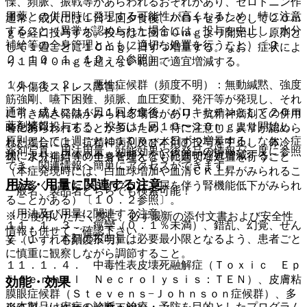
慄、頻脈、振戦等があらわれるおそれがあり、セロトニン作
用薬との併用時に発現する可能性が高くなるため、特に注意
通常、成人には１日１回夕食後、パロキセチンとして２０ｍ
すること（異常が認められた場合には、投与を中止し、水分
ｇを経口投与する。投与は１回１０ｍｇより開始し、原則と
補給等の全身管理とともに適切な処置を行うこと）〔２．
して１週ごとに１０ｍｇ／日ずつ増量する。なお、症状によ
２、１０．１、１０．２参照〕。
り１日４０ｍｇを超えない範囲で適宜増減する。
１１．１．２． 悪性症候群（頻度不明）：無動緘黙、強度
〈外傷後ストレス障害〉
筋強剛、嚥下困難、頻脈、血圧変動、発汗等が発現し、それ
通常、成人には１日１回夕食後、パロキセチンとして２０ｍ
に引き続き発熱がみられる場合があり、抗精神病剤との併用
薬剤情報
ｇを経口投与する。投与は１回１０〜２０ｍｇより開始し、
時にあらわれることが多いため、特に注意し、異常が認めら
原則として１週ごとに１０ｍｇ／日ずつ増量する。なお、症
れた場合には、抗精神病剤及び本剤の投与を中止し、体冷
薬剤写真、用法用量、効能効果や後発品の情報が一度に参照
状により１日４０ｍｇを超えない範囲で適宜増減する。
却、水分補給等の全身管理とともに適切な処置を行うこと
でき、関連情報へ簡単にアクセスができます。
（本症発現時には、白血球増加や血清ＣＫ上昇がみられるこ
用法・用量に関連する注意
とが多く、また、ミオグロビン尿を伴う腎機能低下がみられ
一般名、製品名どちらでも検索可能！
ることがある）〔１０．２参照〕。
（用法及び用量に関連する注意）
※ ご使用いただく際に、必ず最新の添付文書および安全性
１１．１．３． 痙攣（０．１％未満）、錯乱、幻覚、せん
情報も併せてご確認下さい。
７．１． 本剤の投与量は必要最小限となるよう、患者ごと
妄（いずれも頻度不明）。
に慎重に観察しながら調節すること。
１１．１．４． 中毒性表皮壊死融解症（Ｔｏｘｉｃ Ｅｐ
ｉｄｅｒｍａｌ Ｎｅｃｒｏｌｙｓｉｓ：ＴＥＮ）、皮膚粘
効能・効果
膜眼症候群（Ｓｔｅｖｅｎｓ−Ｊｏｈｎｓｏｎ症候群）、多
※本製品は疾病の診断・治療・予防を目的としたプログラム