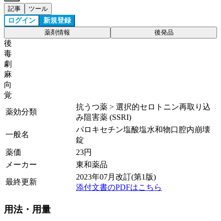
記事
ツール
ログイン
新規登録
薬剤情報
後発品
後
毒
劇
麻
向
覚
抗うつ薬 > 選択的セロトニン再取り込
薬効分類
み阻害薬 (SSRI)
パロキセチン塩酸塩水和物口腔内崩壊
一般名
錠
薬価
23
円
メーカー
東和薬品
2023年07月改訂(第1版)
最終更新
添付文書のPDFはこちら
用法・用量