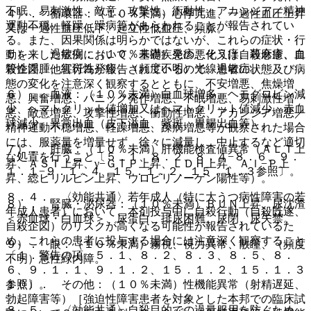
不眠、易刺激性、敵意、攻撃性、衝動性、アカシジア／精神
４）． 循環器：（１０％未満）心悸亢進、一過性血圧上昇
運動不穏、軽躁、躁病等があらわれることが報告されてい
又は一過性血圧低下、起立性低血圧、頻脈。
る。また、因果関係は明らかではないが、これらの症状・行
５）． 過敏症：（１０％未満）発疹、そう痒、蕁麻疹、血
動を来した症例において、基礎疾患の悪化又は自殺念慮、自
管性浮腫、紅斑性発疹、（頻度不明）光線過敏症。
殺企図、他害行為が報告されているので、患者の状態及び病
態の変化を注意深く観察するとともに、不安増悪、焦燥増
６）． 血液：（１０％未満）白血球増多、ヘモグロビン減
悪、興奮増悪、パニック発作増悪、不眠増悪、易刺激性増
少、ヘマトクリット値増加又はヘマトクリット値減少、赤血
悪、敵意増悪、攻撃性増悪、衝動性増悪、アカシジア増悪／
球減少、異常出血（皮下溢血、紫斑、胃腸出血等）。
精神運動不穏増悪、軽躁増悪、躁病増悪等が観察された場合
には、服薬量を増量せず、徐々に減量し、中止するなど適切
７）． 肝臓：（１０％未満）肝機能検査値異常（ＡＬＴ上
な処置を行うこと〔５．１、８．２、８．４−８．６、９．
昇、ＡＳＴ上昇、γ−ＧＴＰ上昇、ＬＤＨ上昇、Ａｌ−Ｐ上
１．１−９．１．４、１５．１．２、１５．１．３参照〕。
昇、総ビリルビン上昇、ウロビリノーゲン陽性等）。
８．４． 〈効能共通〉若年成人（特に大うつ病性障害の若
８）． 腎臓・泌尿器：（１０％未満）ＢＵＮ上昇、尿沈渣
年成人患者）において、本剤投与中に自殺行動（自殺既遂、
＜赤血球・白血球＞、尿蛋白、排尿困難、尿閉、尿失禁。
自殺企図）のリスクが高くなる可能性が報告されているた
め、これらの患者に投与する場合には注意深く観察すること
９）． 眼：（１０％未満）霧視、視力異常、散瞳、（頻度
〔１．警告の項、５．１、８．２、８．３、８．５、８．
不明）急性緑内障。
６、９．１．１、９．１．２、１５．１．２、１５．１．３
１０）． その他：（１０％未満）性機能異常（射精遅延、
参照〕。
勃起障害等）［強迫性障害患者を対象とした本邦での臨床試
８．５． 〈効能共通〉自殺目的での過量服用を防ぐため、