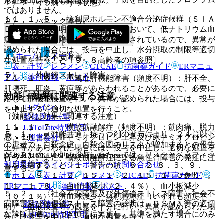
形紅斑（いずれも頻度不明）。
１）． うつ病・うつ状態。
ではありません。
１１．１．５． 抗利尿ホルモン不適合分泌症候群（ＳＩＡ
２）． パニック障害。
ＤＨ）（頻度不明）：主に高齢者において、低ナトリウム血
３）． 強迫性障害。
症、痙攣等があらわれることが報告されているので、異常が
認められた場合には、投与を中止し、水分摂取の制限等適切
ホーム
ノート
４）． 社会不安障害。
な処置を行うこと〔９．８高齢者の項参照〕。
表・計算
レジメン
CTCAE
抗菌薬ガイド
ERマニュ
５）． 外傷後ストレス障害。
アル
薬剤情報
ポスト
１１．１．６． 重篤な肝機能障害（頻度不明）：肝不全、
肝壊死、肝炎、黄疸等があらわれることがあるので、必要に
効能・効果に関連する注意
新規登録
応じて肝機能検査を行い、異常が認められた場合には、投与
ログイン
を中止する等適切な処置を行うこと。
（効能又は効果に関連する注意）
監修医師一覧
１１．１．７． 横紋筋融解症（頻度不明）：筋肉痛、脱力
UpToDate特別割引
５．１． 〈効能共通〉抗うつ剤の投与により、２４歳以下
感、ＣＫ上昇、血中ミオグロビン上昇及び尿中ミオグロビン
運営会社
の患者で、自殺念慮、自殺企図のリスクが増加するとの報告
上昇等があらわれた場合には、投与を中止し、適切な処置を
があるため、本剤の投与にあたっては、リスクとベネフィッ
© 2021 HOKUTO Inc. All rights reserved.
行うこと。また、横紋筋融解症による急性腎障害の発症に注
利用規約
プライバシーポリシー
お問い合わせ
トを考慮すること〔１．警告の項、８．２−８．６、９．
意すること。
ホーム
表・計算
レジメン
CTCAE
抗菌薬ガイド
１．１、９．１．２、１５．１．２、１５．１．３参照〕。
ERマニュアル
薬剤情報
ポスト
１１．１．８． 白血球減少（２．４％）、血小板減少
５．２． 〈社会不安障害及び外傷後ストレス障害〉社会不
（０．１％）、汎血球減少、無顆粒球症（いずれも頻度不
安障害及び外傷後ストレス障害の診断は、ＤＳＭ＊等の適切
監修医師一覧
明）：血液検査等の観察を十分に行い、異常が認められた場
な診断基準に基づき慎重に実施し、基準を満たす場合にのみ
UpToDate特別割引
合には投与を中止し、適切な処置を行うこと。