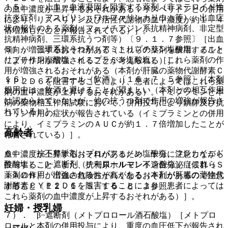
１５）． 止血・血液凝固を阻害する薬剤（非ステロイド性
の血中濃度が上昇するおそれがある；リスペリドンとの併用
抗炎症剤、アスピリン、ワルファリンカリウム等）、出血症
により、リスペリドン及び活性代謝物の血中濃度が約１．４
状の報告のある薬剤（フェノチアジン系抗精神病剤、非定型
倍増加したことが報告されている）］。
抗精神病剤、三環系抗うつ剤等）〔９．１．７参照〕［出血
５）． 三環系抗うつ剤（アミトリプチリン塩酸塩、ノルト
傾向が増強するおそれがある（これらの薬剤を併用すること
リプチリン塩酸塩、イミプラミン塩酸塩）［これら薬剤の作
により作用が増強されることが考えられる）］。
用が増強されるおそれがある（本剤が肝臓の薬物代謝酵素Ｃ
１６）． アルコール（飲酒）〔１６．７．５参照〕［本剤
ＹＰ２Ｄ６を阻害することにより、患者によってはこれら薬
服用中は、飲酒を避けることが望ましい（本剤との相互作用
剤の血中濃度が上昇するおそれがある）。イミプラミンと本
は認められていないが、他の抗うつ剤で作用の増強が報告さ
剤の薬物相互作用試験において、併用投与により鎮静及び抗
れている）］。
コリン作用の症状が報告されている（イミプラミンとの併用
により、イミプラミンのＡＵＣが約１．７倍増加したことが
高齢者
報告されている）］。
６）． 抗不整脈剤（プロパフェノン塩酸塩、フレカイニド
血中濃度が上昇するおそれがあるため、十分に注意しながら
酢酸塩）、β−遮断剤（チモロールマレイン酸塩）［これら
投与すること。また、抗利尿ホルモン不適合分泌症候群（Ｓ
薬剤の作用が増強されるおそれがある（本剤が肝臓の薬物代
ＩＡＤＨ）、出血の危険性が高くなるおそれがあるので注意
謝酵素ＣＹＰ２Ｄ６を阻害することにより、患者によっては
すること〔１１．１．５、１６．６．３参照〕。
これら薬剤の血中濃度が上昇するおそれがある）］。
妊婦・授乳婦
７）． β−遮断剤（メトプロロール酒石酸塩）［メトプロ
ロールと本剤の併用投与により、重度の血圧低下が報告され