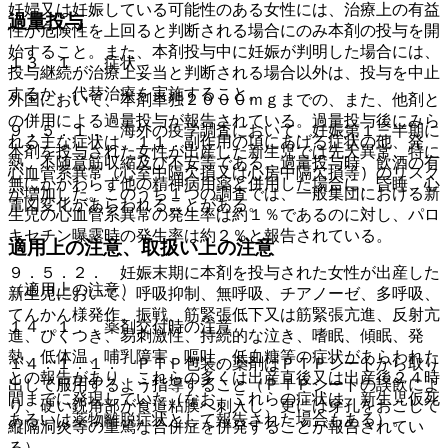
妊婦又は妊娠している可能性のある女性には、治療上の有益
過量投与
性が危険性を上回ると判断される場合にのみ本剤の投与を開
始すること。また、本剤投与中に妊娠が判明した場合には、
１３．１． 症状
投与継続が治療上妥当と判断される場合以外は、投与を中止
するか、代替治療を実施すること。
外国において、本剤単独２０００ｍｇまでの、また、他剤と
の併用による過量投与が報告されている。過量投与後にみら
９．５．１． 海外の疫学調査において、妊娠第１三半期に
れる主な症状は、１１．副作用の項にあげる症状の他、発
本剤を投与された女性が出産した新生児では先天異常、特に
熱、不随意筋収縮及び不安等である。過量投与時、飲酒の有
心血管系異常（心室中隔欠損又は心房中隔欠損等）のリスク
無にかかわらず他の精神病用薬と併用した場合に、昏睡、心
が増加した。このうち１つの調査では、一般集団における新
電図変化があらわれることがある。
生児の心血管系異常の発生率は約１％であるのに対し、パロ
キセチン曝露時の発生率は約２％と報告されている。
適用上の注意、取扱い上の注意
９．５．２． 妊娠末期に本剤を投与された女性が出産した
（適用上の注意）
新生児において、呼吸抑制、無呼吸、チアノーゼ、多呼吸、
てんかん様発作、振戦、筋緊張低下又は筋緊張亢進、反射亢
１４．１． 薬剤交付時の注意
進、ぴくつき、易刺激性、持続的な泣き、嗜眠、傾眠、発
熱、低体温、哺乳障害、嘔吐、低血糖等の症状があらわれた
１４．１．１． ＰＴＰ包装の薬剤はＰＴＰシートから取り
との報告があり、これらの多くは出産直後又は出産後２４時
出して服用するよう指導すること（ＰＴＰシートの誤飲によ
間までに発現していた（なお、これらの症状は、新生児仮死
り、硬い鋭角部が食道粘膜へ刺入し、更には穿孔をおこして
あるいは薬物離脱症状として報告された場合もある）。
縦隔洞炎等の重篤な合併症を併発することが報告されてい
る）。