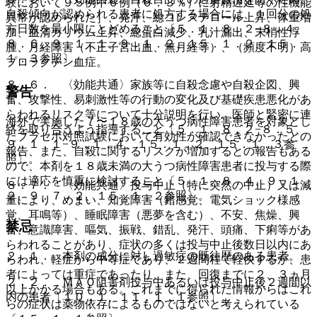
験において９５例中６例（６．３％）に射精遅延等の性機能
自殺傾向が認められる患者に処方する場合には、１回分の処
異常が認められた］、発汗、総コレステロール上昇、体重増
方日数を最小限にとどめること〔５．１、８．２−８．４、
加、血清カリウム上昇、総蛋白減少、乳汁漏出、末梢性浮
８．６、９．１．１、９．１．２、１５．１．２、１５．
腫、月経障害（不正子宮出血、無月経等）、（頻度不明）高
１．３参照〕。
プロラクチン血症。
８．６． 〈効能共通〉家族等に自殺念慮や自殺企図、興
警告
奮、攻撃性、易刺激性等の行動の変化及び基礎疾患悪化があ
らわれるリスク等について十分説明を行い、医師と緊密に連
海外で実施した７〜１８歳の大うつ病性障害患者を対象とし
絡を取り合うよう指導すること〔５．１、８．２−８．５、
たプラセボ対照試験において有効性が確認できなかったとの
９．１．１−９．１．４、１５．１．２、１５．１．３参
報告、また、自殺に関するリスクが増加するとの報告もある
照〕。
ので、本剤を１８歳未満の大うつ病性障害患者に投与する際
には適応を慎重に検討すること〔５．１、８．４、９．１．
８．７． 〈効能共通〉投与中止（特に突然の中止）又は減
２、９．７．２、１５．１．２参照〕。
量により、めまい、知覚障害（錯感覚、電気ショック様感
覚、耳鳴等）、睡眠障害（悪夢を含む）、不安、焦燥、興
禁忌
奮、意識障害、嘔気、振戦、錯乱、発汗、頭痛、下痢等があ
らわれることがあり、症状の多くは投与中止後数日以内にあ
２．１． 本剤の成分に対し過敏症の既往歴のある患者。
らわれ、軽症から中等症であり、２週間程で軽快するが、患
者によっては重症であったり、また、回復までに２、３ヵ月
２．２． ＭＡＯ阻害剤投与中あるいは投与中止後２週間以
以上かかる場合もある。これまでに得られた情報からはこれ
内の患者〔１０．１、１１．１．１参照〕。
らの症状は薬物依存によるものではないと考えられている