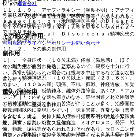
投与すること。
運営会社
１１．１．９． アナフィラキシー（頻度不明）：アナフィ
© 2021 HOKUTO Inc. All rights reserved.
＊）ＤＳＭ：Ａｍｅｒｉｃａｎ Ｐｓｙｃｈｉａｔｒｉｃ
ラキシー（発疹、血管性浮腫、呼吸困難等）があらわれるこ
Ａｓｓｏｃｉａｔｉｏｎ（米国精神医学会）のＤｉａｇｎｏ
とがある。
※本製品は疾病の診断・治療・予防を目的としたプログラム
ｓｔｉｃ ａｎｄ Ｓｔａｔｉｓｔｉｃａｌ Ｍａｎｕａ
ではありません。
ｌ ｏｆ Ｍｅｎｔａｌ Ｄｉｓｏｒｄｅｒｓ（精神疾患の
その他の副作用
診断・統計マニュアル）。
利用規約
プライバシーポリシー
お問い合わせ
１１．２． その他の副作用
副作用
１）． 全身症状：（１０％未満）倦怠（倦怠感）、ほて
次の副作用があらわれることがあるので、観察を十分に行
り、無力症、疲労、発熱、悪寒。
い、異常が認められた場合には投与を中止するなど適切な処
２）． 精神神経系：（１０％以上）傾眠（２３．６％）、
置を行うこと。
めまい、（１０％未満）頭痛、不眠、振戦、神経過敏、知覚
減退、躁病反応、感情鈍麻、錐体外路障害、あくび、＊アカ
重大な副作用
シジア［＊：内的な落ち着きのなさ、静坐困難／起立困難等
の精神運動性激越であり、苦痛が伴うことが多く、治療開始
１１．１． 重大な副作用
後数週間以内に発現しやすい］、味覚異常、異常な夢（悪夢
１１．１．１． セロトニン症候群（頻度不明）：不安、焦
を含む）、健忘、失神、離人症、（頻度不明）激越、緊張亢
燥、興奮、錯乱、幻覚、反射亢進、ミオクロヌス、発汗、戦
進、レストレスレッグス症候群。
慄、頻脈、振戦等があらわれるおそれがあり、セロトニン作
３）． 消化器：（１０％以上）嘔気、（１０％未満）便
用薬との併用時に発現する可能性が高くなるため、特に注意