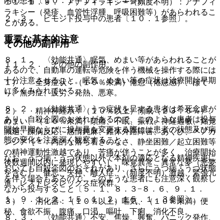
内の患者〔１０．１、１１．１．１参照〕。
１１．１．９． アナフィラキシー（頻度不明）：アナフィ
ラキシー（発疹、血管性浮腫、呼吸困難等）があらわれるこ
２．３． ピモジド投与中の患者〔１０．１参照〕。
とがある。
重要な基本的注意
その他の副作用
８．１． 〈効能共通〉眠気、めまい等があらわれることが
１１．２． その他の副作用
あるので、自動車の運転等危険を伴う機械を操作する際には
十分注意させること。眠気、めまい等の症状は治療開始早期
１）． 全身症状：（１０％未満）倦怠（倦怠感）、ほて
に多くみられている。
り、無力症、疲労、発熱、悪寒。
８．２． 〈効能共通〉うつ症状を呈する患者は希死念慮が
２）． 精神神経系：（１０％以上）傾眠（２３．６％）、
あり、自殺企図のおそれがあるので、このような患者は投与
めまい、（１０％未満）頭痛、不眠、振戦、神経過敏、知覚
開始早期ならびに投与量を変更する際には患者の状態及び病
減退、躁病反応、感情鈍麻、錐体外路障害、あくび、＊アカ
態の変化を注意深く観察すること。
シジア［＊：内的な落ち着きのなさ、静坐困難／起立困難等
の精神運動性激越であり、苦痛が伴うことが多く、治療開始
なお、うつ病・うつ状態以外で本剤の適応となる精神疾患に
後数週間以内に発現しやすい］、味覚異常、異常な夢（悪夢
おいても自殺企図のおそれがあり、さらにうつ病・うつ状態
を含む）、健忘、失神、離人症、（頻度不明）激越、緊張亢
を伴う場合もあるので、このような患者にも注意深く観察し
進、レストレスレッグス症候群。
ながら投与すること〔５．１、８．３−８．６、９．１．
１、９．１．２、１５．１．２、１５．１．３参照〕。
３）． 消化器：（１０％以上）嘔気、（１０％未満）便
秘、食欲不振、腹痛、口渇、嘔吐、下痢、消化不良。
８．３． 〈効能共通〉不安、焦燥、興奮、パニック発作、