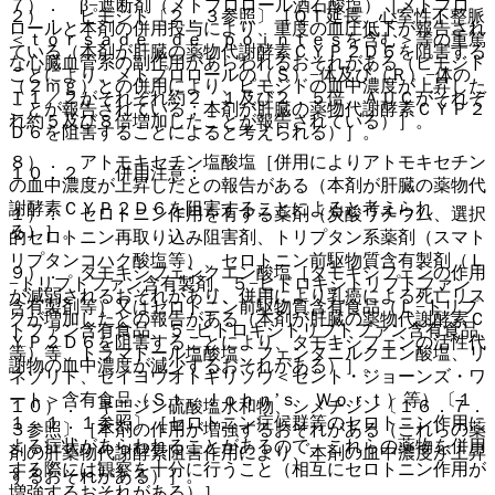
７）． β−遮断剤（メトプロロール酒石酸塩）［メトプロ
２）． ピモジド〔２．３参照〕［ＱＴ延長、心室性不整脈
ロールと本剤の併用投与により、重度の血圧低下が報告され
＜ｔｏｒｓａｄｅ ｄｅ ｐｏｉｎｔｅｓを含む＞等の重篤
ている（本剤が肝臓の薬物代謝酵素ＣＹＰ２Ｄ６を阻害する
な心臓血管系の副作用があらわれるおそれがある（ピモジド
ことにより、メトプロロールの（Ｓ）−体及び（Ｒ）−体の
（２ｍｇ）との併用により、ピモジドの血中濃度が上昇した
Ｔ１／２がそれぞれ約２．１及び２．５倍、ＡＵＣがそれぞ
ことが報告されている；本剤が肝臓の薬物代謝酵素ＣＹＰ２
れ約５及び８倍増加したことが報告されている）］。
Ｄ６を阻害することによると考えられる）］。
８）． アトモキセチン塩酸塩［併用によりアトモキセチン
１０．２． 併用注意：
の血中濃度が上昇したとの報告がある（本剤が肝臓の薬物代
謝酵素ＣＹＰ２Ｄ６を阻害することによると考えられ
１）． セロトニン作用を有する薬剤（炭酸リチウム、選択
る）］。
的セロトニン再取り込み阻害剤、トリプタン系薬剤（スマト
リプタンコハク酸塩等）、セロトニン前駆物質含有製剤（Ｌ
９）． タモキシフェンクエン酸塩［タモキシフェンの作用
−トリプトファン含有製剤、５−ヒドロキシトリプトファン
が減弱されるおそれがあり、併用により乳癌による死亡リス
含有製剤等）又はセロトニン前駆物質含有食品（Ｌ−トリプ
クが増加したとの報告がある（本剤が肝臓の薬物代謝酵素Ｃ
トファン含有食品、５−ヒドロキシトリプトファン含有食品
ＹＰ２Ｄ６を阻害することにより、タモキシフェンの活性代
等）等、トラマドール塩酸塩、フェンタニルクエン酸塩、リ
謝物の血中濃度が減少するおそれがある）］。
ネゾリド、セイヨウオトギリソウ＜セント・ジョーンズ・ワ
ート＞含有食品（Ｓｔ．Ｊｏｈｎ’ｓ Ｗｏｒｔ）等）〔１
１０）． キニジン硫酸塩水和物、シメチジン〔１６．７．
１．１．１参照〕［セロトニン症候群等のセロトニン作用に
３参照〕［本剤の作用が増強するおそれがある（これらの薬
よる症状があらわれることがあるので、これらの薬物を併用
剤の肝薬物代謝酵素阻害作用により、本剤の血中濃度が上昇
する際には観察を十分に行うこと（相互にセロトニン作用が
するおそれがある）］。
増強するおそれがある）］。