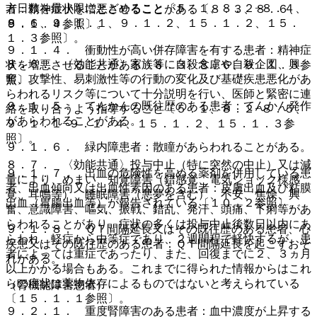
方日数を最小限にとどめること〔５．１、８．２−８．４、
者：精神症状を増悪させることがある〔８．３、８．６、
８．６、９．１．１、９．１．２、１５．１．２、１５．
９．１．４参照〕。
１．３参照〕。
９．１．４． 衝動性が高い併存障害を有する患者：精神症
８．６． 〈効能共通〉家族等に自殺念慮や自殺企図、興
状を増悪させることがある〔８．３、８．６、９．１．３参
奮、攻撃性、易刺激性等の行動の変化及び基礎疾患悪化があ
照〕。
らわれるリスク等について十分説明を行い、医師と緊密に連
９．１．５． てんかんの既往歴のある患者：てんかん発作
絡を取り合うよう指導すること〔５．１、８．２−８．５、
があらわれることがある。
９．１．１−９．１．４、１５．１．２、１５．１．３参
照〕。
９．１．６． 緑内障患者：散瞳があらわれることがある。
８．７． 〈効能共通〉投与中止（特に突然の中止）又は減
９．１．７． 出血の危険性を高める薬剤を併用している患
量により、めまい、知覚障害（錯感覚、電気ショック様感
者、出血傾向又は出血性素因のある患者：皮膚出血及び粘膜
覚、耳鳴等）、睡眠障害（悪夢を含む）、不安、焦燥、興
出血（胃腸出血等）が報告されている〔１０．２参照〕。
奮、意識障害、嘔気、振戦、錯乱、発汗、頭痛、下痢等があ
らわれることがあり、症状の多くは投与中止後数日以内にあ
９．１．８． ＱＴ間隔延長又はその既往歴のある患者、心
らわれ、軽症から中等症であり、２週間程で軽快するが、患
疾患又はその既往歴のある患者：ＱＴ間隔延長を起こすおそ
者によっては重症であったり、また、回復までに２、３ヵ月
れがある。
以上かかる場合もある。これまでに得られた情報からはこれ
らの症状は薬物依存によるものではないと考えられている
（腎機能障害患者）
〔１５．１．１参照〕。
９．２．１． 重度腎障害のある患者：血中濃度が上昇する