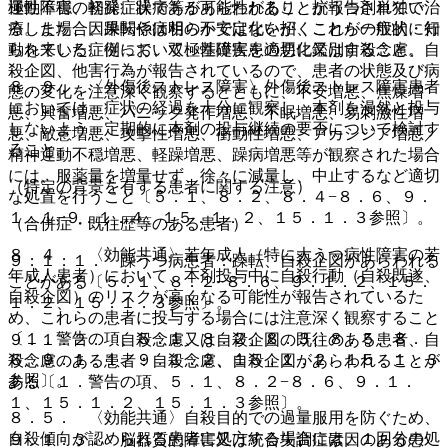
運動不穏、軽躁、躁病等があらわれることが報告されてい
極性障害の初発症状である可能性があり、抗うつ剤単独で治
る。また、因果関係は明らかではないが、これらの症状・行
療した場合、躁転や病相の不安定化を招くことが一般的に知
動を来した症例において、基礎疾患の悪化又は自殺念慮、自
られている。従って、双極性障害を適切に鑑別すること。
殺企図、他害行為が報告されているので、患者の状態及び病
８．９． 〈外傷後ストレス障害〉外傷後ストレス障害患者
態の変化を注意深く観察するとともに、不安増悪、焦燥増
においては、症状の経過を十分に観察し、本剤を漫然と投与
悪、興奮増悪、パニック発作増悪、不眠増悪、易刺激性増
しないよう、定期的に本剤の投与継続の要否について検討す
悪、敵意増悪、攻撃性増悪、衝動性増悪、アカシジア増悪／
ること。
精神運動不穏増悪、軽躁増悪、躁病増悪等が観察された場合
には、服薬量を増量せず、徐々に減量し、中止するなど適切
（特定の背景を有する患者に関する注意）
な処置を行うこと〔５．１、８．２、８．４−８．６、９．
１．１−９．１．４、１５．１．２、１５．１．３参照〕。
（合併症・既往歴等のある患者）
８．４． 〈効能共通〉若年成人（特に大うつ病性障害の若
９．１．１． 躁うつ病患者：躁転、自殺企図があらわれる
年成人患者）において、本剤投与中に自殺行動（自殺既遂、
ことがある〔５．１、８．２−８．６、９．１．２、１５．
自殺企図）のリスクが高くなる可能性が報告されているた
１．２、１５．１．３参照〕。
め、これらの患者に投与する場合には注意深く観察すること
〔１．警告の項、５．１、８．２、８．３、８．５、８．
９．１．２． 自殺念慮又は自殺企図の既往のある患者、自
６、９．１．１、９．１．２、１５．１．２、１５．１．３
殺念慮のある患者：自殺念慮、自殺企図があらわれることが
参照〕。
ある〔１．警告の項、５．１、８．２−８．６、９．１．
１、１５．１．２、１５．１．３参照〕。
８．５． 〈効能共通〉自殺目的での過量服用を防ぐため、
自殺傾向が認められる患者に処方する場合には、１回分の処
９．１．３． 脳器質的障害又は統合失調症素因のある患