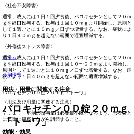
〈社会不安障害〉
通常、成人には１日１回夕食後、パロキセチンとして２０ｍ
ｇを経口投与する。投与は１回１０ｍｇより開始し、原則と
して１週ごとに１０ｍｇ／日ずつ増量する。なお、症状によ
り１日４０ｍｇを超えない範囲で適宜増減する。
〈外傷後ストレス障害〉
ホーム
通常、成人には１日１回夕食後、パロキセチンとして２０ｍ
ｇを経口投与する。投与は１回１０〜２０ｍｇより開始し、
原則として１週ごとに１０ｍｇ／日ずつ増量する。なお、症
薬剤情報
状により１日４０ｍｇを超えない範囲で適宜増減する。
用法・用量に関連する注意
パロキセチンＯＤ錠２０ｍｇ「トーワ」
（用法及び用量に関連する注意）
パロキセチンＯＤ錠２０ｍｇ
７．１． 本剤の投与量は必要最小限となるよう、患者ごと
「トーワ」
に慎重に観察しながら調節すること。
効能・効果