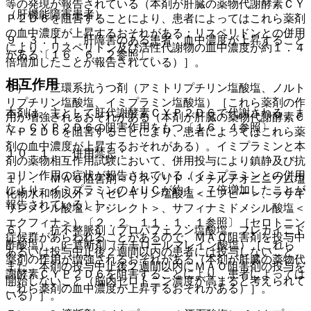
等の発現が報告されている（本剤が肝臓の薬物代謝酵素ＣＹ
（肝機能障害患者）
Ｐ２Ｄ６を阻害することにより、患者によってはこれら薬剤
の血中濃度が上昇するおそれがある；リスペリドンとの併用
９．３．１． 肝障害のある患者：血中濃度が上昇すること
により、リスペリドン及び活性代謝物の血中濃度が約１．４
がある〔１６．６．２参照〕。
倍増加したことが報告されている）］。
相互作用
５）． 三環系抗うつ剤（アミトリプチリン塩酸塩、ノルト
リプチリン塩酸塩、イミプラミン塩酸塩）［これら薬剤の作
本剤は、主として肝代謝酵素ＣＹＰ２Ｄ６で代謝される。ま
用が増強されるおそれがある（本剤が肝臓の薬物代謝酵素Ｃ
た、ＣＹＰ２Ｄ６の阻害作用をもつ〔１６．４参照〕。
ＹＰ２Ｄ６を阻害することにより、患者によってはこれら薬
剤の血中濃度が上昇するおそれがある）。イミプラミンと本
１０．１． 併用禁忌：
剤の薬物相互作用試験において、併用投与により鎮静及び抗
コリン作用の症状が報告されている（イミプラミンとの併用
１）． ＭＡＯ阻害剤＜リネゾリド・メチルチオニニウム塩
により、イミプラミンのＡＵＣが約１．７倍増加したことが
化物水和物以外＞（セレギリン塩酸塩＜エフピー＞、ラサギ
報告されている）］。
リンメシル酸塩＜アジレクト＞、サフィナミドメシル酸塩＜
エクフィナ＞）〔２．２、１１．１．１参照〕［セロトニン
６）． 抗不整脈剤（プロパフェノン塩酸塩、フレカイニド
症候群があらわれることがあるので、ＭＡＯ阻害剤を投与中
酢酸塩）、β−遮断剤（チモロールマレイン酸塩）［これら
あるいは投与中止後２週間以内の患者には投与しないこと、
薬剤の作用が増強されるおそれがある（本剤が肝臓の薬物代
また、本剤の投与中止後２週間以内にＭＡＯ阻害剤の投与を
謝酵素ＣＹＰ２Ｄ６を阻害することにより、患者によっては
開始しないこと（脳内セロトニン濃度が高まると考えられて
これら薬剤の血中濃度が上昇するおそれがある）］。
いる）］。