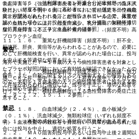
１１．１．５． 抗利尿ホルモン不適合分泌症候群（ＳＩＡ
勃起障害等）［強迫性障害患者を対象とした本邦での臨床試
ＤＨ）（頻度不明）：主に高齢者において、低ナトリウム血
験において９５例中６例（６．３％）に射精遅延等の性機能
症、痙攣等があらわれることが報告されているので、異常が
異常が認められた］、発汗、総コレステロール上昇、体重増
認められた場合には、投与を中止し、水分摂取の制限等適切
加、血清カリウム上昇、総蛋白減少、乳汁漏出、末梢性浮
な処置を行うこと〔９．８高齢者の項参照〕。
腫、月経障害（不正子宮出血、無月経等）、（頻度不明）高
プロラクチン血症。
１１．１．６． 重篤な肝機能障害（頻度不明）：肝不全、
肝壊死、肝炎、黄疸等があらわれることがあるので、必要に
警告
応じて肝機能検査を行い、異常が認められた場合には、投与
を中止する等適切な処置を行うこと。
海外で実施した７〜１８歳の大うつ病性障害患者を対象とし
たプラセボ対照試験において有効性が確認できなかったとの
１１．１．７． 横紋筋融解症（頻度不明）：筋肉痛、脱力
報告、また、自殺に関するリスクが増加するとの報告もある
感、ＣＫ上昇、血中ミオグロビン上昇及び尿中ミオグロビン
ので、本剤を１８歳未満の大うつ病性障害患者に投与する際
上昇等があらわれた場合には、投与を中止し、適切な処置を
には適応を慎重に検討すること〔５．１、８．４、９．１．
行うこと。また、横紋筋融解症による急性腎障害の発症に注
２、９．７．２、１５．１．２参照〕。
意すること。
禁忌
１１．１．８． 白血球減少（２．４％）、血小板減少
（０．１％）、汎血球減少、無顆粒球症（いずれも頻度不
２．１． 本剤の成分に対し過敏症の既往歴のある患者。
明）：血液検査等の観察を十分に行い、異常が認められた場
合には投与を中止し、適切な処置を行うこと。
２．２． ＭＡＯ阻害剤投与中あるいは投与中止後２週間以