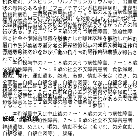
い）。
抗炎症剤、アスピリン、ワルファリンカリウム等）、出血症
状の報告のある薬剤（フェノチアジン系抗精神病剤、非定型
９．７．２． 海外で実施した７〜１８歳の大うつ病性障害
抗精神病剤、三環系抗うつ剤等）〔９．１．７参照〕［出血
患者（ＤＳＭ−４における分類）を対象としたプラセボ対照
傾向が増強するおそれがある（これらの薬剤を併用すること
の臨床試験において本剤の有効性が確認できなかったとの報
により作用が増強されることが考えられる）］。
告がある。また、７〜１８歳の大うつ病性障害、強迫性障
害、社会不安障害患者を対象とした臨床試験を集計した結
１６）． アルコール（飲酒）〔１６．７．５参照〕［本剤
果、２％以上かつプラセボ群の２倍以上の頻度で報告された
服用中は、飲酒を避けることが望ましい（本剤との相互作用
有害事象は次のとおりであった〔１．警告の項参照〕。
は認められていないが、他の抗うつ剤で作用の増強が報告さ
れている）］。
・ 本剤投与中の７〜１８歳の大うつ病性障害、７〜１８歳
の強迫性障害、７〜１８歳の社会不安障害患者：食欲減退、
高齢者
振戦、発汗、運動過多、敵意、激越、情動不安定（泣き、気
分変動、自傷、自殺念慮、自殺企図等）なお、自殺念慮、自
血中濃度が上昇するおそれがあるため、十分に注意しながら
殺企図は主に１２〜１８歳の大うつ病性障害患者で、また、
投与すること。また、抗利尿ホルモン不適合分泌症候群（Ｓ
敵意（攻撃性、敵対的行為、怒り等）は主に７〜１８歳の強
ＩＡＤＨ）、出血の危険性が高くなるおそれがあるので注意
迫性障害又は１２歳未満の患者で観察された。
すること〔１１．１．５、１６．６．３参照〕。
・ 本剤減量中又は中止後の７〜１８歳の大うつ病性障害、
妊婦・授乳婦
７〜１８歳の強迫性障害、７〜１８歳の社会不安障害患者：
神経過敏、めまい、嘔気、情動不安定（涙ぐむ、気分変動、
（妊婦）
自殺念慮、自殺企図等）、腹痛。