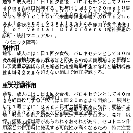
通常、成人には１日１回夕食後、パロキセチンとして２０〜
４０ｍｇを経口投与する。投与は１回１０〜２０ｍｇより開
＊）ＤＳＭ：Ａｍｅｒｉｃａｎ Ｐｓｙｃｈｉａｔｒｉｃ
始し、原則として１週ごとに１０ｍｇ／日ずつ増量する。
Ａｓｓｏｃｉａｔｉｏｎ（米国精神医学会）のＤｉａｇｎｏ
ｓｔｉｃ ａｎｄ Ｓｔａｔｉｓｔｉｃａｌ Ｍａｎｕａ
なお、症状により１日４０ｍｇを超えない範囲で適宜増減す
ｌ ｏｆ Ｍｅｎｔａｌ Ｄｉｓｏｒｄｅｒｓ（精神疾患の
る。
診断・統計マニュアル）。
〈パニック障害〉
副作用
通常、成人には１日１回夕食後、パロキセチンとして３０ｍ
ｇを経口投与する。投与は１回１０ｍｇより開始し、原則と
次の副作用があらわれることがあるので、観察を十分に行
して１週ごとに１０ｍｇ／日ずつ増量する。なお、症状によ
い、異常が認められた場合には投与を中止するなど適切な処
り１日３０ｍｇを超えない範囲で適宜増減する。
置を行うこと。
〈強迫性障害〉
重大な副作用
通常、成人には１日１回夕食後、パロキセチンとして４０ｍ
１１．１． 重大な副作用
ｇを経口投与する。投与は１回２０ｍｇより開始し、原則と
して１週ごとに１０ｍｇ／日ずつ増量する。なお、症状によ
１１．１．１． セロトニン症候群（頻度不明）：不安、焦
り１日５０ｍｇを超えない範囲で適宜増減する。
燥、興奮、錯乱、幻覚、反射亢進、ミオクロヌス、発汗、戦
慄、頻脈、振戦等があらわれるおそれがあり、セロトニン作
〈社会不安障害〉
用薬との併用時に発現する可能性が高くなるため、特に注意