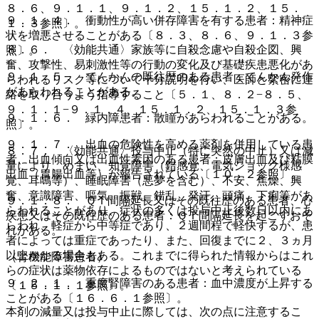
８．６、９．１．１、９．１．２、１５．１．２、１５．
９．１．４． 衝動性が高い併存障害を有する患者：精神症
１．３参照〕。
状を増悪させることがある〔８．３、８．６、９．１．３参
８．６． 〈効能共通〉家族等に自殺念慮や自殺企図、興
照〕。
奮、攻撃性、易刺激性等の行動の変化及び基礎疾患悪化があ
９．１．５． てんかんの既往歴のある患者：てんかん発作
らわれるリスク等について十分説明を行い、医師と緊密に連
があらわれることがある。
絡を取り合うよう指導すること〔５．１、８．２−８．５、
９．１．１−９．１．４、１５．１．２、１５．１．３参
９．１．６． 緑内障患者：散瞳があらわれることがある。
照〕。
９．１．７． 出血の危険性を高める薬剤を併用している患
８．７． 〈効能共通〉投与中止（特に突然の中止）又は減
者、出血傾向又は出血性素因のある患者：皮膚出血及び粘膜
量により、めまい、知覚障害（錯感覚、電気ショック様感
出血（胃腸出血等）が報告されている〔１０．２参照〕。
覚、耳鳴等）、睡眠障害（悪夢を含む）、不安、焦燥、興
奮、意識障害、嘔気、振戦、錯乱、発汗、頭痛、下痢等があ
９．１．８． ＱＴ間隔延長又はその既往歴のある患者、心
らわれることがあり、症状の多くは投与中止後数日以内にあ
疾患又はその既往歴のある患者：ＱＴ間隔延長を起こすおそ
らわれ、軽症から中等症であり、２週間程で軽快するが、患
れがある。
者によっては重症であったり、また、回復までに２、３ヵ月
以上かかる場合もある。これまでに得られた情報からはこれ
（腎機能障害患者）
らの症状は薬物依存によるものではないと考えられている
９．２．１． 重度腎障害のある患者：血中濃度が上昇する
〔１５．１．１参照〕。
ことがある〔１６．６．１参照〕。
本剤の減量又は投与中止に際しては、次の点に注意するこ