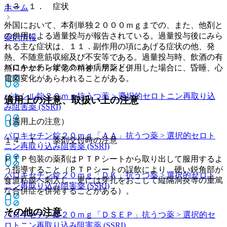
１３．１． 症状
ホーム
外国において、本剤単独２０００ｍｇまでの、また、他剤と
の併用による過量投与が報告されている。過量投与後にみら
薬剤情報
れる主な症状は、１１．副作用の項にあげる症状の他、発
熱、不随意筋収縮及び不安等である。過量投与時、飲酒の有
パロキセチン錠２０ｍｇ「サンド」
無にかかわらず他の精神病用薬と併用した場合に、昏睡、心
電図変化があらわれることがある。
パキシル錠２０ｍｇ
抗うつ薬 > 選択的セロトニン再取り込
適用上の注意、取扱い上の注意
み阻害薬 (SSRI)
（適用上の注意）
パロキセチン錠２０ｍｇ「ＡＡ」
抗うつ薬 > 選択的セロト
１４．１． 薬剤交付時の注意
ニン再取り込み阻害薬 (SSRI)
ＰＴＰ包装の薬剤はＰＴＰシートから取り出して服用するよ
う指導すること（ＰＴＰシートの誤飲により、硬い鋭角部が
パロキセチン錠２０ｍｇ「ＤＫ」
抗うつ薬 > 選択的セロト
食道粘膜へ刺入し、更には穿孔をおこして縦隔洞炎等の重篤
ニン再取り込み阻害薬 (SSRI)
な合併症を併発することがある）。
その他の注意
パロキセチン錠２０ｍｇ「ＤＳＥＰ」
抗うつ薬 > 選択的セ
ロトニン再取り込み阻害薬 (SSRI)