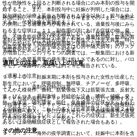
性が危険性を上回ると判断される場合にのみ本剤の投与を開
１３．１． 症状
始すること。また、本剤投与中に妊娠が判明した場合には、
投与継続が治療上妥当と判断される場合以外は、投与を中止
外国において、本剤単独２０００ｍｇまでの、また、他剤と
するか、代替治療を実施すること。
の併用による過量投与が報告されている。過量投与後にみら
れる主な症状は、１１．副作用の項にあげる症状の他、発
９．５．１． 海外の疫学調査において、妊娠第１三半期に
熱、不随意筋収縮及び不安等である。過量投与時、飲酒の有
本剤を投与された女性が出産した新生児では先天異常、特に
無にかかわらず他の精神病用薬と併用した場合に、昏睡、心
心血管系異常（心室中隔欠損又は心房中隔欠損等）のリスク
電図変化があらわれることがある。
が増加した。このうち１つの調査では、一般集団における新
生児の心血管系異常の発生率は約１％であるのに対し、パロ
適用上の注意、取扱い上の注意
キセチン曝露時の発生率は約２％と報告されている。
（適用上の注意）
９．５．２． 妊娠末期に本剤を投与された女性が出産した
新生児において、呼吸抑制、無呼吸、チアノーゼ、多呼吸、
１４．１． 薬剤交付時の注意
てんかん様発作、振戦、筋緊張低下又は筋緊張亢進、反射亢
進、ぴくつき、易刺激性、持続的な泣き、嗜眠、傾眠、発
ＰＴＰ包装の薬剤はＰＴＰシートから取り出して服用するよ
熱、低体温、哺乳障害、嘔吐、低血糖等の症状があらわれた
う指導すること（ＰＴＰシートの誤飲により、硬い鋭角部が
との報告があり、これらの多くは出産直後又は出産後２４時
食道粘膜へ刺入し、更には穿孔をおこして縦隔洞炎等の重篤
間までに発現していた（なお、これらの症状は、新生児仮死
な合併症を併発することがある）。
あるいは薬物離脱症状として報告された場合もある）。
その他の注意
９．５．３． 海外の疫学調査において、妊娠中に本剤を含