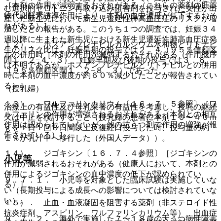
［本剤の作用が減弱するおそれがある（これらの薬剤の肝薬
む選択的セロトニン再取り込み阻害剤を投与された女性が出
物代謝酵素誘導作用により、本剤の血中濃度が低下するおそ
産した新生児において新生児遷延性肺高血圧症のリスクが増
れがある）］。
加したとの報告がある。このうち１つの調査では、妊娠３４
週以降に生まれた新生児における新生児遷延性肺高血圧症発
１２）． ホスアンプレナビルカルシウム水和物とリトナビ
生のリスク比は、妊娠早期の投与では２．４（９５％信頼区
ルの併用時［本剤の作用が減弱するおそれがある（作用機序
間１．２−４．３）、妊娠早期及び後期の投与では３．６
は不明であるが、ホスアンプレナビルとリトナビルとの併用
（９５％信頼区間１．２−８．３）であった。
時に本剤の血中濃度が約６０％減少したことが報告されてい
る）］。
（授乳婦）
１３）． ワルファリンカリウム〔１６．７．５参照〕［ワ
治療上の有益性及び母乳栄養の有益性を考慮し、授乳の継続
ルファリンの作用が増強されるおそれがある（本剤との相互
又は中止を検討すること（授乳婦の患者に本剤１０〜４０ｍ
作用は認められていないが、他の抗うつ剤で作用の増強が報
ｇを１日１回８日間以上反復経口投与した時、投与量の約
告されている）］。
１％が乳汁中へ移行した（外国人データ））。
１４）． ジゴキシン〔１６．７．４参照〕［ジゴキシンの
小児等
作用が減弱されるおそれがある（健康人において、本剤との
併用によるジゴキシンの血中濃度の低下が認められてい
９．７．１． 小児等を対象とした臨床試験は実施していな
る）］。
い（長期投与による成長への影響については検討されていな
い）。
１５）． 止血・血液凝固を阻害する薬剤（非ステロイド性
抗炎症剤、アスピリン、ワルファリンカリウム等）、出血症
９．７．２． 海外で実施した７〜１８歳の大うつ病性障害