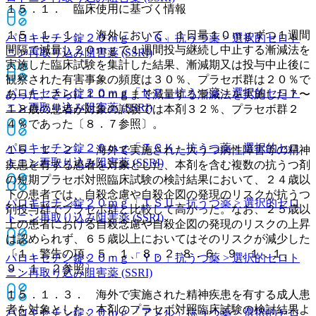
１５．１． 臨床使用に基づく情報
１５．１．１． 海外において、１日量１０ｍｇずつ１週間
パロキセチン錠２０ｍｇ「ＪＧ」
抗うつ薬 > 選択的セロト
間隔で減量し２０ｍｇで１週間投与継続し中止する漸減法を
ニン再取り込み阻害薬 (SSRI)
実施した臨床試験を集計した結果、漸減期又は投与中止後に
観察された有害事象の頻度は３０％、プラセボ群は２０％で
パロキセチン錠２０ｍｇ「ＮＰ」
抗うつ薬 > 選択的セロト
あった。さらに１０ｍｇまで減量する漸減法を実施した７〜
ニン再取り込み阻害薬 (SSRI)
１８歳の患者が対象の試験では本剤３２％、プラセボ群２
４％であった〔８．７参照〕。
パロキセチン錠２０ｍｇ「ＴＣＫ」
抗うつ薬 > 選択的セロ
１５．１．２． 海外で実施された大うつ病性障害等の精神
トニン再取り込み阻害薬 (SSRI)
疾患を有する患者を対象とした、本剤を含む複数の抗うつ剤
の短期プラセボ対照臨床試験の検討結果において、２４歳以
下の患者では、自殺念慮や自殺企図の発現のリスクが抗うつ
パロキセチン錠２０ｍｇ「ＴＳＵ」
抗うつ薬 > 選択的セロ
剤投与群でプラセボ群と比較して高かった。なお、２５歳以
トニン再取り込み阻害薬 (SSRI)
上の患者における自殺念慮や自殺企図の発現のリスクの上昇
は認められず、６５歳以上においてはそのリスクが減少した
〔１．警告の項、５．１、８．２−８．６、９．１．１、
パロキセチン錠２０ｍｇ「ＹＤ」
抗うつ薬 > 選択的セロト
９．１．２参照〕。
ニン再取り込み阻害薬 (SSRI)
１５．１．３． 海外で実施された精神疾患を有する成人患
者を対象とした、本剤のプラセボ対照臨床試験の検討結果よ
パロキセチン錠２０ｍｇ「アメル」
抗うつ薬 > 選択的セロ