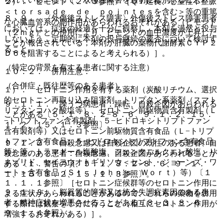
２）． ピモジド〔２．３参照〕［ＱＴ延長、心室性不整脈
＜ｔｏｒｓａｄｅ ｄｅ ｐｏｉｎｔｅｓを含む＞等の重篤
８．９． 〈外傷後ストレス障害〉外傷後ストレス障害患者
な心臓血管系の副作用があらわれるおそれがある（ピモジド
においては、症状の経過を十分に観察し、本剤を漫然と投与
（２ｍｇ）との併用により、ピモジドの血中濃度が上昇した
しないよう、定期的に本剤の投与継続の要否について検討す
ことが報告されている；本剤が肝臓の薬物代謝酵素ＣＹＰ２
ること。
Ｄ６を阻害することによると考えられる）］。
（特定の背景を有する患者に関する注意）
１０．２． 併用注意：
（合併症・既往歴等のある患者）
１）． セロトニン作用を有する薬剤（炭酸リチウム、選択
的セロトニン再取り込み阻害剤、トリプタン系薬剤（スマト
９．１．１． 躁うつ病患者：躁転、自殺企図があらわれる
リプタンコハク酸塩等）、セロトニン前駆物質含有製剤（Ｌ
ことがある〔５．１、８．２−８．６、９．１．２、１５．
−トリプトファン含有製剤、５−ヒドロキシトリプトファン
１．２、１５．１．３参照〕。
含有製剤等）又はセロトニン前駆物質含有食品（Ｌ−トリプ
トファン含有食品、５−ヒドロキシトリプトファン含有食品
９．１．２． 自殺念慮又は自殺企図の既往のある患者、自
等）等、トラマドール塩酸塩、フェンタニルクエン酸塩、リ
殺念慮のある患者：自殺念慮、自殺企図があらわれることが
ネゾリド、セイヨウオトギリソウ＜セント・ジョーンズ・ワ
ある〔１．警告の項、５．１、８．２−８．６、９．１．
ート＞含有食品（Ｓｔ．Ｊｏｈｎ’ｓ Ｗｏｒｔ）等）〔１
１、１５．１．２、１５．１．３参照〕。
１．１．１参照〕［セロトニン症候群等のセロトニン作用に
９．１．３． 脳器質的障害又は統合失調症素因のある患
よる症状があらわれることがあるので、これらの薬物を併用
者：精神症状を増悪させることがある〔８．３、８．６、
する際には観察を十分に行うこと（相互にセロトニン作用が
９．１．４参照〕。
増強するおそれがある）］。