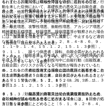
る。また、因果関係は明らかではないが、これらの症状・行
られている。従って、双極性障害を適切に鑑別すること。
動を来した症例において、基礎疾患の悪化又は自殺念慮、自
８．９． 〈外傷後ストレス障害〉外傷後ストレス障害患者
殺企図、他害行為が報告されているので、患者の状態及び病
においては、症状の経過を十分に観察し、本剤を漫然と投与
態の変化を注意深く観察するとともに、不安増悪、焦燥増
しないよう、定期的に本剤の投与継続の要否について検討す
悪、興奮増悪、パニック発作増悪、不眠増悪、易刺激性増
ること。
悪、敵意増悪、攻撃性増悪、衝動性増悪、アカシジア増悪／
精神運動不穏増悪、軽躁増悪、躁病増悪等が観察された場合
（特定の背景を有する患者に関する注意）
には、服薬量を増量せず、徐々に減量し、中止するなど適切
な処置を行うこと〔５．１、８．２、８．４−８．６、９．
（合併症・既往歴等のある患者）
１．１−９．１．４、１５．１．２、１５．１．３参照〕。
９．１．１． 躁うつ病患者：躁転、自殺企図があらわれる
８．４． 〈効能共通〉若年成人（特に大うつ病性障害の若
ことがある〔５．１、８．２−８．６、９．１．２、１５．
年成人患者）において、本剤投与中に自殺行動（自殺既遂、
１．２、１５．１．３参照〕。
自殺企図）のリスクが高くなる可能性が報告されているた
め、これらの患者に投与する場合には注意深く観察すること
９．１．２． 自殺念慮又は自殺企図の既往のある患者、自
〔１．警告の項、５．１、８．２、８．３、８．５、８．
殺念慮のある患者：自殺念慮、自殺企図があらわれることが
６、９．１．１、９．１．２、１５．１．２、１５．１．３
ある〔１．警告の項、５．１、８．２−８．６、９．１．
参照〕。
１、１５．１．２、１５．１．３参照〕。
８．５． 〈効能共通〉自殺目的での過量服用を防ぐため、
９．１．３． 脳器質的障害又は統合失調症素因のある患
自殺傾向が認められる患者に処方する場合には、１回分の処
者：精神症状を増悪させることがある〔８．３、８．６、
方日数を最小限にとどめること〔５．１、８．２−８．４、
９．１．４参照〕。