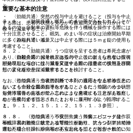
と。
重要な基本的注意
・ 〈効能共通〉突然の投与中止を避けること（投与を中止
８．１． 〈効能共通〉眠気、めまい等があらわれることが
する際は、患者の状態を見ながら数週間又は数ヵ月かけて
あるので、自動車の運転等危険を伴う機械を操作する際には
徐々に減量すること）。
十分注意させること。眠気、めまい等の症状は治療開始早期
に多くみられている。
・ 〈効能共通〉減量又は中止する際には５ｍｇ錠の使用も
考慮すること。
８．２． 〈効能共通〉うつ症状を呈する患者は希死念慮が
あり、自殺企図のおそれがあるので、このような患者は投与
・ 〈効能共通〉減量後又は投与中止後に耐えられない症状
開始早期ならびに投与量を変更する際には患者の状態及び病
が発現した場合には、減量又は中止前の用量にて投与を再開
態の変化を注意深く観察すること。
し、より緩やかに減量することを検討すること。
なお、うつ病・うつ状態以外で本剤の適応となる精神疾患に
・ 〈効能共通〉患者の判断で本剤の服用を中止することの
おいても自殺企図のおそれがあり、さらにうつ病・うつ状態
ないよう十分な服薬指導をすること。また、前記のめまい、
を伴う場合もあるので、このような患者にも注意深く観察し
知覚障害等の症状が飲み忘れにより発現することがあるた
ながら投与すること〔５．１、８．３−８．６、９．１．
め、患者に必ず指示されたとおりに服用するよう指導するこ
１、９．１．２、１５．１．２、１５．１．３参照〕。
と。
８．３． 〈効能共通〉不安、焦燥、興奮、パニック発作、
８．８． 〈うつ病・うつ状態〉大うつ病エピソードは、双
不眠、易刺激性、敵意、攻撃性、衝動性、アカシジア／精神
極性障害の初発症状である可能性があり、抗うつ剤単独で治
運動不穏、軽躁、躁病等があらわれることが報告されてい
療した場合、躁転や病相の不安定化を招くことが一般的に知