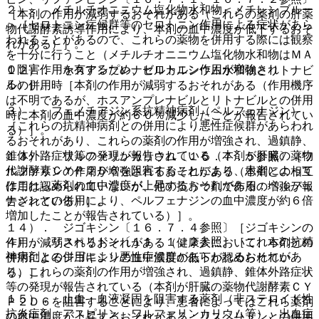
２）． メチルチオニニウム塩化物水和物＜メチレンブルー
［本剤の作用が減弱するおそれがある（これらの薬剤の肝薬
＞［セロトニン症候群等のセロトニン作用による症状があら
物代謝酵素誘導作用により、本剤の血中濃度が低下するおそ
われることがあるので、これらの薬物を併用する際には観察
れがある）］。
を十分に行うこと（メチルチオニニウム塩化物水和物はＭＡ
Ｏ阻害作用を有するため、セロトニン作用が増強され
１２）． ホスアンプレナビルカルシウム水和物とリトナビ
る）］。
ルの併用時［本剤の作用が減弱するおそれがある（作用機序
は不明であるが、ホスアンプレナビルとリトナビルとの併用
３）． フェノチアジン系抗精神病剤（ペルフェナジン）
時に本剤の血中濃度が約６０％減少したことが報告されてい
［これらの抗精神病剤との併用により悪性症候群があらわれ
る）］。
るおそれがあり、これらの薬剤の作用が増強され、過鎮静、
錐体外路症状等の発現が報告されている（本剤が肝臓の薬物
１３）． ワルファリンカリウム〔１６．７．５参照〕［ワ
代謝酵素ＣＹＰ２Ｄ６を阻害することにより、患者によって
ルファリンの作用が増強されるおそれがある（本剤との相互
はこれら薬剤の血中濃度が上昇するおそれがある；ペルフェ
作用は認められていないが、他の抗うつ剤で作用の増強が報
ナジンとの併用により、ペルフェナジンの血中濃度が約６倍
告されている）］。
増加したことが報告されている）］。
１４）． ジゴキシン〔１６．７．４参照〕［ジゴキシンの
４）． リスペリドン〔１１．１．２参照〕［これらの抗精
作用が減弱されるおそれがある（健康人において、本剤との
神病剤との併用により悪性症候群があらわれるおそれがあ
併用によるジゴキシンの血中濃度の低下が認められてい
り、これらの薬剤の作用が増強され、過鎮静、錐体外路症状
る）］。
等の発現が報告されている（本剤が肝臓の薬物代謝酵素ＣＹ
１５）． 止血・血液凝固を阻害する薬剤（非ステロイド性
Ｐ２Ｄ６を阻害することにより、患者によってはこれら薬剤
抗炎症剤、アスピリン、ワルファリンカリウム等）、出血症
の血中濃度が上昇するおそれがある；リスペリドンとの併用