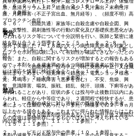
異常が認められた］、発汗、総コレステロール上昇、体重増
８．６、９．１．１、９．１．２、１５．１．２、１５．
加、血清カリウム上昇、総蛋白減少、乳汁漏出、末梢性浮
１．３参照〕。
腫、月経障害（不正子宮出血、無月経等）、（頻度不明）高
プロラクチン血症。
８．６． 〈効能共通〉家族等に自殺念慮や自殺企図、興
奮、攻撃性、易刺激性等の行動の変化及び基礎疾患悪化があ
警告
らわれるリスク等について十分説明を行い、医師と緊密に連
絡を取り合うよう指導すること〔５．１、８．２−８．５、
海外で実施した７〜１８歳の大うつ病性障害患者を対象とし
９．１．１−９．１．４、１５．１．２、１５．１．３参
たプラセボ対照試験において有効性が確認できなかったとの
照〕。
報告、また、自殺に関するリスクが増加するとの報告もある
ので、本剤を１８歳未満の大うつ病性障害患者に投与する際
８．７． 〈効能共通〉投与中止（特に突然の中止）又は減
には適応を慎重に検討すること〔５．１、８．４、９．１．
量により、めまい、知覚障害（錯感覚、電気ショック様感
２、９．７．２、１５．１．２参照〕。
覚、耳鳴等）、睡眠障害（悪夢を含む）、不安、焦燥、興
奮、意識障害、嘔気、振戦、錯乱、発汗、頭痛、下痢等があ
禁忌
らわれることがあり、症状の多くは投与中止後数日以内にあ
らわれ、軽症から中等症であり、２週間程で軽快するが、患
２．１． 本剤の成分に対し過敏症の既往歴のある患者。
者によっては重症であったり、また、回復までに２、３ヵ月
以上かかる場合もある。これまでに得られた情報からはこれ
２．２． ＭＡＯ阻害剤投与中あるいは投与中止後２週間以
らの症状は薬物依存によるものではないと考えられている
内の患者〔１０．１、１１．１．１参照〕。
〔１５．１．１参照〕。
２．３． ピモジド投与中の患者〔１０．１参照〕。
本剤の減量又は投与中止に際しては、次の点に注意するこ