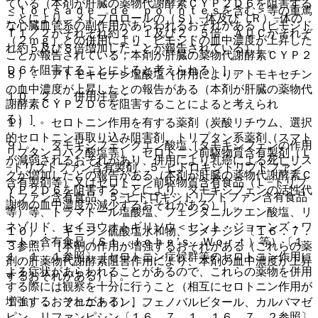
ている（本剤が肝臓の薬物代謝酵素ＣＹＰ２Ｄ６を阻害する
＜ｔｏｒｓａｄｅ ｄｅ ｐｏｉｎｔｅｓを含む＞等の重篤
ことにより、メトプロロールの（Ｓ）−体及び（Ｒ）−体の
な心臓血管系の副作用があらわれるおそれがある（ピモジド
Ｔ１／２がそれぞれ約２．１及び２．５倍、ＡＵＣがそれぞ
（２ｍｇ）との併用により、ピモジドの血中濃度が上昇した
れ約５及び８倍増加したことが報告されている）］。
ことが報告されている；本剤が肝臓の薬物代謝酵素ＣＹＰ２
Ｄ６を阻害することによると考えられる）］。
８）． アトモキセチン塩酸塩［併用によりアトモキセチン
の血中濃度が上昇したとの報告がある（本剤が肝臓の薬物代
１０．２． 併用注意：
謝酵素ＣＹＰ２Ｄ６を阻害することによると考えられ
る）］。
１）． セロトニン作用を有する薬剤（炭酸リチウム、選択
的セロトニン再取り込み阻害剤、トリプタン系薬剤（スマト
９）． タモキシフェンクエン酸塩［タモキシフェンの作用
リプタンコハク酸塩等）、セロトニン前駆物質含有製剤（Ｌ
が減弱されるおそれがあり、併用により乳癌による死亡リス
−トリプトファン含有製剤、５−ヒドロキシトリプトファン
クが増加したとの報告がある（本剤が肝臓の薬物代謝酵素Ｃ
含有製剤等）又はセロトニン前駆物質含有食品（Ｌ−トリプ
ＹＰ２Ｄ６を阻害することにより、タモキシフェンの活性代
トファン含有食品、５−ヒドロキシトリプトファン含有食品
謝物の血中濃度が減少するおそれがある）］。
等）等、トラマドール塩酸塩、フェンタニルクエン酸塩、リ
ネゾリド、セイヨウオトギリソウ＜セント・ジョーンズ・ワ
１０）． キニジン硫酸塩水和物、シメチジン〔１６．７．
ート＞含有食品（Ｓｔ．Ｊｏｈｎ’ｓ Ｗｏｒｔ）等）〔１
３参照〕［本剤の作用が増強するおそれがある（これらの薬
１．１．１参照〕［セロトニン症候群等のセロトニン作用に
剤の肝薬物代謝酵素阻害作用により、本剤の血中濃度が上昇
よる症状があらわれることがあるので、これらの薬物を併用
するおそれがある）］。
する際には観察を十分に行うこと（相互にセロトニン作用が
増強するおそれがある）］。
１１）． フェニトイン、フェノバルビタール、カルバマゼ
ピン、リファンピシン〔１６．７．１、１６．７．２参照〕