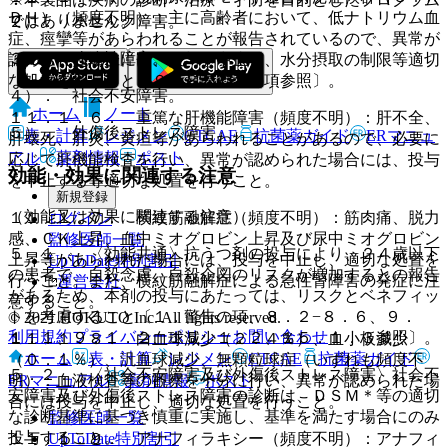
ＤＨ）（頻度不明）：主に高齢者において、低ナトリウム血
ではありません。
２）． パニック障害。
症、痙攣等があらわれることが報告されているので、異常が
３）． 強迫性障害。
認められた場合には、投与を中止し、水分摂取の制限等適切
な処置を行うこと〔９．８高齢者の項参照〕。
４）． 社会不安障害。
ホーム
ノート
１１．１．６． 重篤な肝機能障害（頻度不明）：肝不全、
５）． 外傷後ストレス障害。
表・計算
レジメン
CTCAE
抗菌薬ガイド
ERマニュ
肝壊死、肝炎、黄疸等があらわれることがあるので、必要に
アル
薬剤情報
ポスト
応じて肝機能検査を行い、異常が認められた場合には、投与
効能・効果に関連する注意
を中止する等適切な処置を行うこと。
新規登録
（効能又は効果に関連する注意）
１１．１．７． 横紋筋融解症（頻度不明）：筋肉痛、脱力
ログイン
感、ＣＫ上昇、血中ミオグロビン上昇及び尿中ミオグロビン
監修医師一覧
５．１． 〈効能共通〉抗うつ剤の投与により、２４歳以下
上昇等があらわれた場合には、投与を中止し、適切な処置を
UpToDate特別割引
の患者で、自殺念慮、自殺企図のリスクが増加するとの報告
行うこと。また、横紋筋融解症による急性腎障害の発症に注
運営会社
があるため、本剤の投与にあたっては、リスクとベネフィッ
意すること。
トを考慮すること〔１．警告の項、８．２−８．６、９．
© 2021 HOKUTO Inc. All rights reserved.
利用規約
プライバシーポリシー
お問い合わせ
１．１、９．１．２、１５．１．２、１５．１．３参照〕。
１１．１．８． 白血球減少（２．４％）、血小板減少
ホーム
表・計算
レジメン
CTCAE
抗菌薬ガイド
（０．１％）、汎血球減少、無顆粒球症（いずれも頻度不
５．２． 〈社会不安障害及び外傷後ストレス障害〉社会不
ERマニュアル
薬剤情報
ポスト
明）：血液検査等の観察を十分に行い、異常が認められた場
安障害及び外傷後ストレス障害の診断は、ＤＳＭ＊等の適切
合には投与を中止し、適切な処置を行うこと。
な診断基準に基づき慎重に実施し、基準を満たす場合にのみ
監修医師一覧
投与すること。
UpToDate特別割引
１１．１．９． アナフィラキシー（頻度不明）：アナフィ