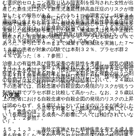
む選択的セロトニン再取り込み阻害剤を投与された女性が出
１５．１． 臨床使用に基づく情報
産した新生児において新生児遷延性肺高血圧症のリスクが増
加したとの報告がある。このうち１つの調査では、妊娠３４
１５．１．１． 海外において、１日量１０ｍｇずつ１週間
週以降に生まれた新生児における新生児遷延性肺高血圧症発
間隔で減量し２０ｍｇで１週間投与継続し中止する漸減法を
生のリスク比は、妊娠早期の投与では２．４（９５％信頼区
実施した臨床試験を集計した結果、漸減期又は投与中止後に
間１．２−４．３）、妊娠早期及び後期の投与では３．６
観察された有害事象の頻度は３０％、プラセボ群は２０％で
（９５％信頼区間１．２−８．３）であった。
あった。さらに１０ｍｇまで減量する漸減法を実施した７〜
１８歳の患者が対象の試験では本剤３２％、プラセボ群２
（授乳婦）
４％であった〔８．７参照〕。
治療上の有益性及び母乳栄養の有益性を考慮し、授乳の継続
１５．１．２． 海外で実施された大うつ病性障害等の精神
又は中止を検討すること（授乳婦の患者に本剤１０〜４０ｍ
疾患を有する患者を対象とした、本剤を含む複数の抗うつ剤
ｇを１日１回８日間以上反復経口投与した時、投与量の約
の短期プラセボ対照臨床試験の検討結果において、２４歳以
１％が乳汁中へ移行した（外国人データ））。
下の患者では、自殺念慮や自殺企図の発現のリスクが抗うつ
剤投与群でプラセボ群と比較して高かった。なお、２５歳以
小児等
上の患者における自殺念慮や自殺企図の発現のリスクの上昇
は認められず、６５歳以上においてはそのリスクが減少した
９．７．１． 小児等を対象とした臨床試験は実施していな
〔１．警告の項、５．１、８．２−８．６、９．１．１、
い（長期投与による成長への影響については検討されていな
９．１．２参照〕。
い）。
１５．１．３． 海外で実施された精神疾患を有する成人患
９．７．２． 海外で実施した７〜１８歳の大うつ病性障害
者を対象とした、本剤のプラセボ対照臨床試験の検討結果よ