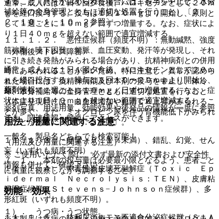
すること（異常が認められた場合には、投与を中止し、水分
通常、成人には１日１回夕食後、パロキセチンとして２０ｍ
補給等の全身管理とともに適切な処置を行うこと）〔２．
ｇを経口投与する。投与は１回１０ｍｇより開始し、原則と
２、１０．１、１０．２参照〕。
して１週ごとに１０ｍｇ／日ずつ増量する。なお、症状によ
り１日４０ｍｇを超えない範囲で適宜増減する。
１１．１．２． 悪性症候群（頻度不明）：無動緘黙、強度
筋強剛、嚥下困難、頻脈、血圧変動、発汗等が発現し、それ
〈外傷後ストレス障害〉
に引き続き発熱がみられる場合があり、抗精神病剤との併用
通常、成人には１日１回夕食後、パロキセチンとして２０ｍ
時にあらわれることが多いため、特に注意し、異常が認めら
ｇを経口投与する。投与は１回１０〜２０ｍｇより開始し、
れた場合には、抗精神病剤及び本剤の投与を中止し、体冷
薬剤情報
原則として１週ごとに１０ｍｇ／日ずつ増量する。なお、症
却、水分補給等の全身管理とともに適切な処置を行うこと
状により１日４０ｍｇを超えない範囲で適宜増減する。
（本症発現時には、白血球増加や血清ＣＫ上昇がみられるこ
薬剤写真、用法用量、効能効果や後発品の情報が一度に参照
とが多く、また、ミオグロビン尿を伴う腎機能低下がみられ
でき、関連情報へ簡単にアクセスができます。
用法・用量に関連する注意
ることがある）〔１０．２参照〕。
一般名、製品名どちらでも検索可能！
１１．１．３． 痙攣（０．１％未満）、錯乱、幻覚、せん
（用法及び用量に関連する注意）
妄（いずれも頻度不明）。
※ ご使用いただく際に、必ず最新の添付文書および安全性
７．１． 本剤の投与量は必要最小限となるよう、患者ごと
情報も併せてご確認下さい。
１１．１．４． 中毒性表皮壊死融解症（Ｔｏｘｉｃ Ｅｐ
に慎重に観察しながら調節すること。
ｉｄｅｒｍａｌ Ｎｅｃｒｏｌｙｓｉｓ：ＴＥＮ）、皮膚粘
膜眼症候群（Ｓｔｅｖｅｎｓ−Ｊｏｈｎｓｏｎ症候群）、多
効能・効果
形紅斑（いずれも頻度不明）。
１）． うつ病・うつ状態。
１１．１．５． 抗利尿ホルモン不適合分泌症候群（ＳＩＡ
※本製品は疾病の診断・治療・予防を目的としたプログラム