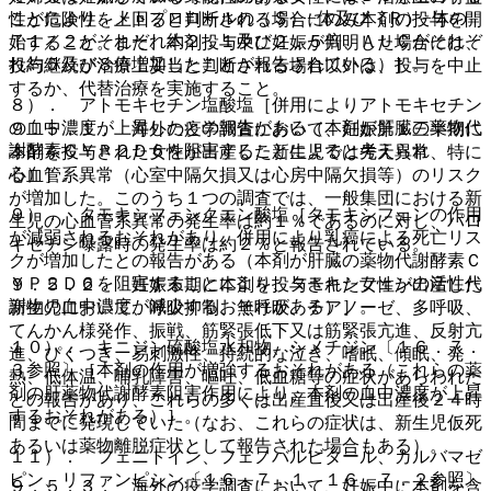
ことにより、メトプロロールの（Ｓ）−体及び（Ｒ）−体の
性が危険性を上回ると判断される場合にのみ本剤の投与を開
Ｔ１／２がそれぞれ約２．１及び２．５倍、ＡＵＣがそれぞ
始すること。また、本剤投与中に妊娠が判明した場合には、
れ約５及び８倍増加したことが報告されている）］。
投与継続が治療上妥当と判断される場合以外は、投与を中止
するか、代替治療を実施すること。
８）． アトモキセチン塩酸塩［併用によりアトモキセチン
の血中濃度が上昇したとの報告がある（本剤が肝臓の薬物代
９．５．１． 海外の疫学調査において、妊娠第１三半期に
謝酵素ＣＹＰ２Ｄ６を阻害することによると考えられ
本剤を投与された女性が出産した新生児では先天異常、特に
る）］。
心血管系異常（心室中隔欠損又は心房中隔欠損等）のリスク
が増加した。このうち１つの調査では、一般集団における新
９）． タモキシフェンクエン酸塩［タモキシフェンの作用
生児の心血管系異常の発生率は約１％であるのに対し、パロ
が減弱されるおそれがあり、併用により乳癌による死亡リス
キセチン曝露時の発生率は約２％と報告されている。
クが増加したとの報告がある（本剤が肝臓の薬物代謝酵素Ｃ
ＹＰ２Ｄ６を阻害することにより、タモキシフェンの活性代
９．５．２． 妊娠末期に本剤を投与された女性が出産した
謝物の血中濃度が減少するおそれがある）］。
新生児において、呼吸抑制、無呼吸、チアノーゼ、多呼吸、
てんかん様発作、振戦、筋緊張低下又は筋緊張亢進、反射亢
１０）． キニジン硫酸塩水和物、シメチジン〔１６．７．
進、ぴくつき、易刺激性、持続的な泣き、嗜眠、傾眠、発
３参照〕［本剤の作用が増強するおそれがある（これらの薬
熱、低体温、哺乳障害、嘔吐、低血糖等の症状があらわれた
剤の肝薬物代謝酵素阻害作用により、本剤の血中濃度が上昇
との報告があり、これらの多くは出産直後又は出産後２４時
するおそれがある）］。
間までに発現していた（なお、これらの症状は、新生児仮死
あるいは薬物離脱症状として報告された場合もある）。
１１）． フェニトイン、フェノバルビタール、カルバマゼ
ピン、リファンピシン〔１６．７．１、１６．７．２参照〕
９．５．３． 海外の疫学調査において、妊娠中に本剤を含