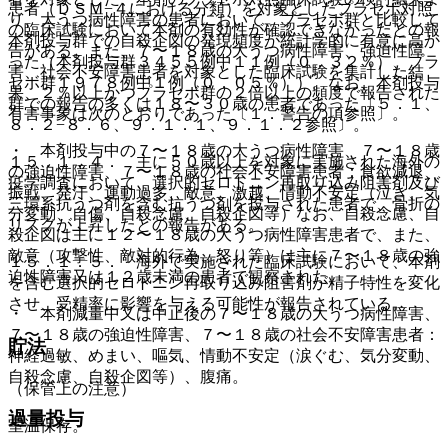
患者（ＤＳＭ−４における分類）を対象としたプラセボ対照
り、大うつ病性障害の患者において、プラセボ群と比較して
の臨床試験において本剤の有効性が確認できなかったとの報
本剤投与群での自殺企図の発現頻度が統計学的に有意に高か
告がある。また、７〜１８歳の大うつ病性障害、強迫性障
った（本剤投与群３４５５例中１１例（０．３２％）、プラ
害、社会不安障害患者を対象とした臨床試験を集計した結
セボ群１９７８例中１例（０．０５％））。なお、本剤投与
果、２％以上かつプラセボ群の２倍以上の頻度で報告された
群での報告の多くは１８〜３０歳の患者であった〔５．１、
有害事象は次のとおりであった〔１．警告の項参照〕。
８．２−８．６、９．１．１、９．１．２参照〕。
・ 本剤投与中の７〜１８歳の大うつ病性障害、７〜１８歳
１５．１．４． 主に５０歳以上を対象に実施された海外の
の強迫性障害、７〜１８歳の社会不安障害患者：食欲減退、
疫学調査において、選択的セロトニン再取り込み阻害剤及び
振戦、発汗、運動過多、敵意、激越、情動不安定（泣き、気
三環系抗うつ剤を含む抗うつ剤を投与された患者で、骨折の
分変動、自傷、自殺念慮、自殺企図等）なお、自殺念慮、自
リスクが上昇したとの報告がある。
殺企図は主に１２〜１８歳の大うつ病性障害患者で、また、
敵意（攻撃性、敵対的行為、怒り等）は主に７〜１８歳の強
１５．１．５． 海外で実施された臨床試験において、本剤
迫性障害又は１２歳未満の患者で観察された。
を含む選択的セロトニン再取り込み阻害剤が精子特性を変化
させ、受精率に影響を与える可能性が報告されている。
・ 本剤減量中又は中止後の７〜１８歳の大うつ病性障害、
７〜１８歳の強迫性障害、７〜１８歳の社会不安障害患者：
貯法
神経過敏、めまい、嘔気、情動不安定（涙ぐむ、気分変動、
自殺念慮、自殺企図等）、腹痛。
（保管上の注意）
過量投与
室温保存。