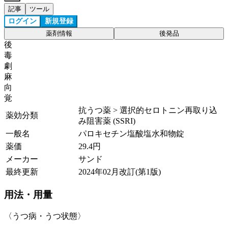
記事
ツール
ログイン
新規登録
薬剤情報
後発品
後
毒
劇
麻
向
覚
抗うつ薬 > 選択的セロトニン再取り込
薬効分類
み阻害薬 (SSRI)
一般名
パロキセチン塩酸塩水和物錠
薬価
29.4
円
メーカー
サンド
最終更新
2024年02月改訂(第1版)
用法・用量
〈うつ病・うつ状態〉