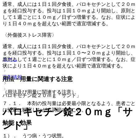
通常、成人には１日１回夕食後、パロキセチンとして２０ｍ
ｇを経口投与する。投与は１回１０ｍｇより開始し、原則と
して１週ごとに１０ｍｇ／日ずつ増量する。なお、症状によ
り１日４０ｍｇを超えない範囲で適宜増減する。
〈外傷後ストレス障害〉
通常、成人には１日１回夕食後、パロキセチンとして２０ｍ
ｇを経口投与する。投与は１回１０〜２０ｍｇより開始し、
ホーム
原則として１週ごとに１０ｍｇ／日ずつ増量する。なお、症
状により１日４０ｍｇを超えない範囲で適宜増減する。
薬剤情報
用法・用量に関連する注意
（用法及び用量に関連する注意）
パロキセチン錠２０ｍｇ「サンド」
７．１． 本剤の投与量は必要最小限となるよう、患者ごと
パロキセチン錠２０ｍｇ「サ
に慎重に観察しながら調節すること。
効能・効果
ンド」
１）． うつ病・うつ状態。