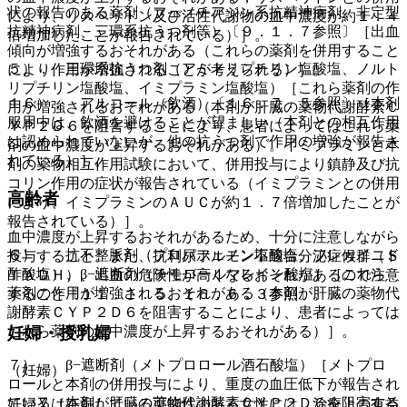
状の報告のある薬剤（フェノチアジン系抗精神病剤、非定型
により、リスペリドン及び活性代謝物の血中濃度が約１．４
抗精神病剤、三環系抗うつ剤等）〔９．１．７参照〕［出血
倍増加したことが報告されている）］。
傾向が増強するおそれがある（これらの薬剤を併用すること
５）． 三環系抗うつ剤（アミトリプチリン塩酸塩、ノルト
により作用が増強されることが考えられる）］。
リプチリン塩酸塩、イミプラミン塩酸塩）［これら薬剤の作
１６）． アルコール（飲酒）〔１６．７．５参照〕［本剤
用が増強されるおそれがある（本剤が肝臓の薬物代謝酵素Ｃ
服用中は、飲酒を避けることが望ましい（本剤との相互作用
ＹＰ２Ｄ６を阻害することにより、患者によってはこれら薬
は認められていないが、他の抗うつ剤で作用の増強が報告さ
剤の血中濃度が上昇するおそれがある）。イミプラミンと本
れている）］。
剤の薬物相互作用試験において、併用投与により鎮静及び抗
コリン作用の症状が報告されている（イミプラミンとの併用
高齢者
により、イミプラミンのＡＵＣが約１．７倍増加したことが
報告されている）］。
血中濃度が上昇するおそれがあるため、十分に注意しながら
６）． 抗不整脈剤（プロパフェノン塩酸塩、フレカイニド
投与すること。また、抗利尿ホルモン不適合分泌症候群（Ｓ
酢酸塩）、β−遮断剤（チモロールマレイン酸塩）［これら
ＩＡＤＨ）、出血の危険性が高くなるおそれがあるので注意
薬剤の作用が増強されるおそれがある（本剤が肝臓の薬物代
すること〔１１．１．５、１６．６．３参照〕。
謝酵素ＣＹＰ２Ｄ６を阻害することにより、患者によっては
妊婦・授乳婦
これら薬剤の血中濃度が上昇するおそれがある）］。
７）． β−遮断剤（メトプロロール酒石酸塩）［メトプロ
（妊婦）
ロールと本剤の併用投与により、重度の血圧低下が報告され
ている（本剤が肝臓の薬物代謝酵素ＣＹＰ２Ｄ６を阻害する
妊婦又は妊娠している可能性のある女性には、治療上の有益