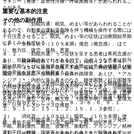
ラキシー（発疹、血管性浮腫、呼吸困難等）があらわれるこ
とがある。
重要な基本的注意
その他の副作用
８．１． 〈効能共通〉眠気、めまい等があらわれることが
あるので、自動車の運転等危険を伴う機械を操作する際には
１１．２． その他の副作用
十分注意させること。眠気、めまい等の症状は治療開始早期
に多くみられている。
１）． 全身症状：（１０％未満）倦怠（倦怠感）、ほて
り、無力症、疲労、発熱、悪寒。
８．２． 〈効能共通〉うつ症状を呈する患者は希死念慮が
あり、自殺企図のおそれがあるので、このような患者は投与
２）． 精神神経系：（１０％以上）傾眠（２３．６％）、
開始早期ならびに投与量を変更する際には患者の状態及び病
めまい、（１０％未満）頭痛、不眠、振戦、神経過敏、知覚
態の変化を注意深く観察すること。
減退、躁病反応、感情鈍麻、錐体外路障害、あくび、＊アカ
シジア［＊：内的な落ち着きのなさ、静坐困難／起立困難等
なお、うつ病・うつ状態以外で本剤の適応となる精神疾患に
の精神運動性激越であり、苦痛が伴うことが多く、治療開始
おいても自殺企図のおそれがあり、さらにうつ病・うつ状態
後数週間以内に発現しやすい］、味覚異常、異常な夢（悪夢
を伴う場合もあるので、このような患者にも注意深く観察し
を含む）、健忘、失神、離人症、（頻度不明）激越、緊張亢
ながら投与すること〔５．１、８．３−８．６、９．１．
進、レストレスレッグス症候群。
１、９．１．２、１５．１．２、１５．１．３参照〕。
３）． 消化器：（１０％以上）嘔気、（１０％未満）便
８．３． 〈効能共通〉不安、焦燥、興奮、パニック発作、
秘、食欲不振、腹痛、口渇、嘔吐、下痢、消化不良。
不眠、易刺激性、敵意、攻撃性、衝動性、アカシジア／精神
運動不穏、軽躁、躁病等があらわれることが報告されてい
４）． 循環器：（１０％未満）心悸亢進、一過性血圧上昇