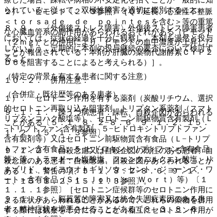
られている。従って、双極性障害を適切に鑑別すること。
２）． ピモジド〔２．３参照〕［ＱＴ延長、心室性不整脈
＜ｔｏｒｓａｄｅ ｄｅ ｐｏｉｎｔｅｓを含む＞等の重篤
８．９． 〈外傷後ストレス障害〉外傷後ストレス障害患者
な心臓血管系の副作用があらわれるおそれがある（ピモジド
においては、症状の経過を十分に観察し、本剤を漫然と投与
（２ｍｇ）との併用により、ピモジドの血中濃度が上昇した
しないよう、定期的に本剤の投与継続の要否について検討す
ことが報告されている；本剤が肝臓の薬物代謝酵素ＣＹＰ２
ること。
Ｄ６を阻害することによると考えられる）］。
（特定の背景を有する患者に関する注意）
１０．２． 併用注意：
（合併症・既往歴等のある患者）
１）． セロトニン作用を有する薬剤（炭酸リチウム、選択
的セロトニン再取り込み阻害剤、トリプタン系薬剤（スマト
９．１．１． 躁うつ病患者：躁転、自殺企図があらわれる
リプタンコハク酸塩等）、セロトニン前駆物質含有製剤（Ｌ
ことがある〔５．１、８．２−８．６、９．１．２、１５．
−トリプトファン含有製剤、５−ヒドロキシトリプトファン
１．２、１５．１．３参照〕。
含有製剤等）又はセロトニン前駆物質含有食品（Ｌ−トリプ
トファン含有食品、５−ヒドロキシトリプトファン含有食品
９．１．２． 自殺念慮又は自殺企図の既往のある患者、自
等）等、トラマドール塩酸塩、フェンタニルクエン酸塩、リ
殺念慮のある患者：自殺念慮、自殺企図があらわれることが
ネゾリド、セイヨウオトギリソウ＜セント・ジョーンズ・ワ
ある〔１．警告の項、５．１、８．２−８．６、９．１．
ート＞含有食品（Ｓｔ．Ｊｏｈｎ’ｓ Ｗｏｒｔ）等）〔１
１、１５．１．２、１５．１．３参照〕。
１．１．１参照〕［セロトニン症候群等のセロトニン作用に
９．１．３． 脳器質的障害又は統合失調症素因のある患
よる症状があらわれることがあるので、これらの薬物を併用
者：精神症状を増悪させることがある〔８．３、８．６、
する際には観察を十分に行うこと（相互にセロトニン作用が