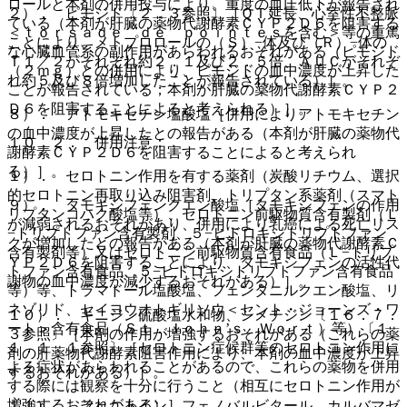
ロールと本剤の併用投与により、重度の血圧低下が報告され
２）． ピモジド〔２．３参照〕［ＱＴ延長、心室性不整脈
ている（本剤が肝臓の薬物代謝酵素ＣＹＰ２Ｄ６を阻害する
＜ｔｏｒｓａｄｅ ｄｅ ｐｏｉｎｔｅｓを含む＞等の重篤
ことにより、メトプロロールの（Ｓ）−体及び（Ｒ）−体の
な心臓血管系の副作用があらわれるおそれがある（ピモジド
Ｔ１／２がそれぞれ約２．１及び２．５倍、ＡＵＣがそれぞ
（２ｍｇ）との併用により、ピモジドの血中濃度が上昇した
れ約５及び８倍増加したことが報告されている）］。
ことが報告されている；本剤が肝臓の薬物代謝酵素ＣＹＰ２
Ｄ６を阻害することによると考えられる）］。
８）． アトモキセチン塩酸塩［併用によりアトモキセチン
の血中濃度が上昇したとの報告がある（本剤が肝臓の薬物代
１０．２． 併用注意：
謝酵素ＣＹＰ２Ｄ６を阻害することによると考えられ
る）］。
１）． セロトニン作用を有する薬剤（炭酸リチウム、選択
的セロトニン再取り込み阻害剤、トリプタン系薬剤（スマト
９）． タモキシフェンクエン酸塩［タモキシフェンの作用
リプタンコハク酸塩等）、セロトニン前駆物質含有製剤（Ｌ
が減弱されるおそれがあり、併用により乳癌による死亡リス
−トリプトファン含有製剤、５−ヒドロキシトリプトファン
クが増加したとの報告がある（本剤が肝臓の薬物代謝酵素Ｃ
含有製剤等）又はセロトニン前駆物質含有食品（Ｌ−トリプ
ＹＰ２Ｄ６を阻害することにより、タモキシフェンの活性代
トファン含有食品、５−ヒドロキシトリプトファン含有食品
謝物の血中濃度が減少するおそれがある）］。
等）等、トラマドール塩酸塩、フェンタニルクエン酸塩、リ
ネゾリド、セイヨウオトギリソウ＜セント・ジョーンズ・ワ
１０）． キニジン硫酸塩水和物、シメチジン〔１６．７．
ート＞含有食品（Ｓｔ．Ｊｏｈｎ’ｓ Ｗｏｒｔ）等）〔１
３参照〕［本剤の作用が増強するおそれがある（これらの薬
１．１．１参照〕［セロトニン症候群等のセロトニン作用に
剤の肝薬物代謝酵素阻害作用により、本剤の血中濃度が上昇
よる症状があらわれることがあるので、これらの薬物を併用
するおそれがある）］。
する際には観察を十分に行うこと（相互にセロトニン作用が
増強するおそれがある）］。
１１）． フェニトイン、フェノバルビタール、カルバマゼ