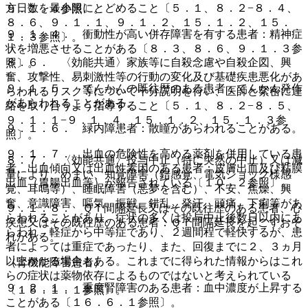
方日数を最小限にとどめること〔５．１、８．２−８．４、
９．１．４参照〕。
８．６、９．１．１、９．１．２、１５．１．２、１５．
９．１．４． 衝動性が高い併存障害を有する患者：精神症
１．３参照〕。
状を増悪させることがある〔８．３、８．６、９．１．３参
８．６． 〈効能共通〉家族等に自殺念慮や自殺企図、興
照〕。
奮、攻撃性、易刺激性等の行動の変化及び基礎疾患悪化があ
９．１．５． てんかんの既往歴のある患者：てんかん発作
らわれるリスク等について十分説明を行い、医師と緊密に連
があらわれることがある。
絡を取り合うよう指導すること〔５．１、８．２−８．５、
９．１．１−９．１．４、１５．１．２、１５．１．３参
９．１．６． 緑内障患者：散瞳があらわれることがある。
照〕。
９．１．７． 出血の危険性を高める薬剤を併用している患
８．７． 〈効能共通〉投与中止（特に突然の中止）又は減
者、出血傾向又は出血性素因のある患者：皮膚出血及び粘膜
量により、めまい、知覚障害（錯感覚、電気ショック様感
出血（胃腸出血等）が報告されている〔１０．２参照〕。
覚、耳鳴等）、睡眠障害（悪夢を含む）、不安、焦燥、興
奮、意識障害、嘔気、振戦、錯乱、発汗、頭痛、下痢等があ
９．１．８． ＱＴ間隔延長又はその既往歴のある患者、心
らわれることがあり、症状の多くは投与中止後数日以内にあ
疾患又はその既往歴のある患者：ＱＴ間隔延長を起こすおそ
らわれ、軽症から中等症であり、２週間程で軽快するが、患
れがある。
者によっては重症であったり、また、回復までに２、３ヵ月
以上かかる場合もある。これまでに得られた情報からはこれ
（腎機能障害患者）
らの症状は薬物依存によるものではないと考えられている
９．２．１． 重度腎障害のある患者：血中濃度が上昇する
〔１５．１．１参照〕。
ことがある〔１６．６．１参照〕。