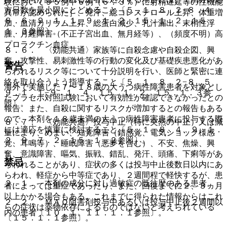
験において９５例中６例（６．３％）に射精遅延等の性機能
方日数を最小限にとどめること〔５．１、８．２−８．４、
異常が認められた］、発汗、総コレステロール上昇、体重増
８．６、９．１．１、９．１．２、１５．１．２、１５．
加、血清カリウム上昇、総蛋白減少、乳汁漏出、末梢性浮
１．３参照〕。
腫、月経障害（不正子宮出血、無月経等）、（頻度不明）高
プロラクチン血症。
８．６． 〈効能共通〉家族等に自殺念慮や自殺企図、興
奮、攻撃性、易刺激性等の行動の変化及び基礎疾患悪化があ
警告
らわれるリスク等について十分説明を行い、医師と緊密に連
絡を取り合うよう指導すること〔５．１、８．２−８．５、
海外で実施した７〜１８歳の大うつ病性障害患者を対象とし
９．１．１−９．１．４、１５．１．２、１５．１．３参
たプラセボ対照試験において有効性が確認できなかったとの
照〕。
報告、また、自殺に関するリスクが増加するとの報告もある
ので、本剤を１８歳未満の大うつ病性障害患者に投与する際
８．７． 〈効能共通〉投与中止（特に突然の中止）又は減
には適応を慎重に検討すること〔５．１、８．４、９．１．
量により、めまい、知覚障害（錯感覚、電気ショック様感
２、９．７．２、１５．１．２参照〕。
覚、耳鳴等）、睡眠障害（悪夢を含む）、不安、焦燥、興
奮、意識障害、嘔気、振戦、錯乱、発汗、頭痛、下痢等があ
禁忌
らわれることがあり、症状の多くは投与中止後数日以内にあ
らわれ、軽症から中等症であり、２週間程で軽快するが、患
２．１． 本剤の成分に対し過敏症の既往歴のある患者。
者によっては重症であったり、また、回復までに２、３ヵ月
以上かかる場合もある。これまでに得られた情報からはこれ
２．２． ＭＡＯ阻害剤投与中あるいは投与中止後２週間以
らの症状は薬物依存によるものではないと考えられている
内の患者〔１０．１、１１．１．１参照〕。
〔１５．１．１参照〕。