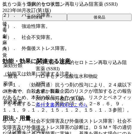
抗うつ薬 > 選択的セロトニン再取り込み阻害薬 (SSRI)
１）． うつ病・うつ状態。
2023年08月改訂(第1版)
２）． パニック障害。
薬剤情報
後発品
後
３）． 強迫性障害。
毒
劇
４）． 社会不安障害。
麻
５）． 外傷後ストレス障害。
向
覚
効能・効果に関連する注意
抗うつ薬 > 選択的セロトニン再取り込み阻
薬効分類
害薬 (SSRI)
（効能又は効果に関連する注意）
一般名
パロキセチン塩酸塩水和物錠
薬価
23
円
５．１． 〈効能共通〉抗うつ剤の投与により、２４歳以下
の患者で、自殺念慮、自殺企図のリスクが増加するとの報告
メーカー
あすか製薬
があるため、本剤の投与にあたっては、リスクとベネフィッ
2023年08月改訂(第1版)
最終更新
トを考慮すること〔１．警告の項、８．２−８．６、９．
添付文書のPDFはこちら
１．１、９．１．２、１５．１．２、１５．１．３参照〕。
用法・用量
５．２． 〈社会不安障害及び外傷後ストレス障害〉社会不
安障害及び外傷後ストレス障害の診断は、ＤＳＭ＊等の適切
〈うつ病・うつ状態〉
な診断基準に基づき慎重に実施し、基準を満たす場合にのみ