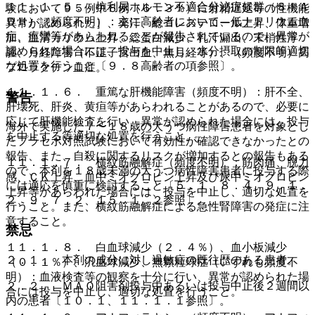
１１．１．５． 抗利尿ホルモン不適合分泌症候群（ＳＩＡ
験において９５例中６例（６．３％）に射精遅延等の性機能
ＤＨ）（頻度不明）：主に高齢者において、低ナトリウム血
異常が認められた］、発汗、総コレステロール上昇、体重増
症、痙攣等があらわれることが報告されているので、異常が
加、血清カリウム上昇、総蛋白減少、乳汁漏出、末梢性浮
認められた場合には、投与を中止し、水分摂取の制限等適切
腫、月経障害（不正子宮出血、無月経等）、（頻度不明）高
な処置を行うこと〔９．８高齢者の項参照〕。
プロラクチン血症。
１１．１．６． 重篤な肝機能障害（頻度不明）：肝不全、
警告
肝壊死、肝炎、黄疸等があらわれることがあるので、必要に
応じて肝機能検査を行い、異常が認められた場合には、投与
海外で実施した７〜１８歳の大うつ病性障害患者を対象とし
を中止する等適切な処置を行うこと。
たプラセボ対照試験において有効性が確認できなかったとの
報告、また、自殺に関するリスクが増加するとの報告もある
１１．１．７． 横紋筋融解症（頻度不明）：筋肉痛、脱力
ので、本剤を１８歳未満の大うつ病性障害患者に投与する際
感、ＣＫ上昇、血中ミオグロビン上昇及び尿中ミオグロビン
には適応を慎重に検討すること〔５．１、８．４、９．１．
上昇等があらわれた場合には、投与を中止し、適切な処置を
２、９．７．２、１５．１．２参照〕。
行うこと。また、横紋筋融解症による急性腎障害の発症に注
意すること。
禁忌
１１．１．８． 白血球減少（２．４％）、血小板減少
２．１． 本剤の成分に対し過敏症の既往歴のある患者。
（０．１％）、汎血球減少、無顆粒球症（いずれも頻度不
明）：血液検査等の観察を十分に行い、異常が認められた場
２．２． ＭＡＯ阻害剤投与中あるいは投与中止後２週間以
合には投与を中止し、適切な処置を行うこと。
内の患者〔１０．１、１１．１．１参照〕。