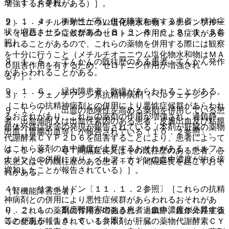
９．１．４参照〕。
増強するおそれがある）］。
９．１．４． 衝動性が高い併存障害を有する患者：精神症
２）． メチルチオニニウム塩化物水和物＜メチレンブルー
状を増悪させることがある〔８．３、８．６、９．１．３参
＞［セロトニン症候群等のセロトニン作用による症状があら
照〕。
われることがあるので、これらの薬物を併用する際には観察
を十分に行うこと（メチルチオニニウム塩化物水和物はＭＡ
９．１．５． てんかんの既往歴のある患者：てんかん発作
Ｏ阻害作用を有するため、セロトニン作用が増強され
があらわれることがある。
る）］。
９．１．６． 緑内障患者：散瞳があらわれることがある。
３）． フェノチアジン系抗精神病剤（ペルフェナジン）
［これらの抗精神病剤との併用により悪性症候群があらわれ
９．１．７． 出血の危険性を高める薬剤を併用している患
るおそれがあり、これらの薬剤の作用が増強され、過鎮静、
者、出血傾向又は出血性素因のある患者：皮膚出血及び粘膜
錐体外路症状等の発現が報告されている（本剤が肝臓の薬物
出血（胃腸出血等）が報告されている〔１０．２参照〕。
代謝酵素ＣＹＰ２Ｄ６を阻害することにより、患者によって
はこれら薬剤の血中濃度が上昇するおそれがある；ペルフェ
９．１．８． ＱＴ間隔延長又はその既往歴のある患者、心
ナジンとの併用により、ペルフェナジンの血中濃度が約６倍
疾患又はその既往歴のある患者：ＱＴ間隔延長を起こすおそ
増加したことが報告されている）］。
れがある。
４）． リスペリドン〔１１．１．２参照〕［これらの抗精
（腎機能障害患者）
神病剤との併用により悪性症候群があらわれるおそれがあ
９．２．１． 重度腎障害のある患者：血中濃度が上昇する
り、これらの薬剤の作用が増強され、過鎮静、錐体外路症状
ことがある〔１６．６．１参照〕。
等の発現が報告されている（本剤が肝臓の薬物代謝酵素ＣＹ