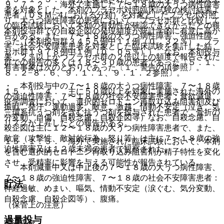
９．７．２． 海外で実施した７〜１８歳の大うつ病性障害
者を対象とした、本剤のプラセボ対照臨床試験の検討結果よ
患者（ＤＳＭ−４における分類）を対象としたプラセボ対照
り、大うつ病性障害の患者において、プラセボ群と比較して
の臨床試験において本剤の有効性が確認できなかったとの報
本剤投与群での自殺企図の発現頻度が統計学的に有意に高か
告がある。また、７〜１８歳の大うつ病性障害、強迫性障
った（本剤投与群３４５５例中１１例（０．３２％）、プラ
害、社会不安障害患者を対象とした臨床試験を集計した結
セボ群１９７８例中１例（０．０５％））。なお、本剤投与
果、２％以上かつプラセボ群の２倍以上の頻度で報告された
群での報告の多くは１８〜３０歳の患者であった〔５．１、
有害事象は次のとおりであった〔１．警告の項参照〕。
８．２−８．６、９．１．１、９．１．２参照〕。
・ 本剤投与中の７〜１８歳の大うつ病性障害、７〜１８歳
１５．１．４． 主に５０歳以上を対象に実施された海外の
の強迫性障害、７〜１８歳の社会不安障害患者：食欲減退、
疫学調査において、選択的セロトニン再取り込み阻害剤及び
振戦、発汗、運動過多、敵意、激越、情動不安定（泣き、気
三環系抗うつ剤を含む抗うつ剤を投与された患者で、骨折の
分変動、自傷、自殺念慮、自殺企図等）なお、自殺念慮、自
リスクが上昇したとの報告がある。
殺企図は主に１２〜１８歳の大うつ病性障害患者で、また、
敵意（攻撃性、敵対的行為、怒り等）は主に７〜１８歳の強
１５．１．５． 海外で実施された臨床試験において、本剤
迫性障害又は１２歳未満の患者で観察された。
を含む選択的セロトニン再取り込み阻害剤が精子特性を変化
させ、受精率に影響を与える可能性が報告されている。
・ 本剤減量中又は中止後の７〜１８歳の大うつ病性障害、
７〜１８歳の強迫性障害、７〜１８歳の社会不安障害患者：
貯法
神経過敏、めまい、嘔気、情動不安定（涙ぐむ、気分変動、
自殺念慮、自殺企図等）、腹痛。
（保管上の注意）
過量投与
室温保存。