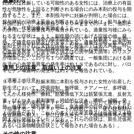
過量投与
妊婦又は妊娠している可能性のある女性には、治療上の有益
性が危険性を上回ると判断される場合にのみ本剤の投与を開
１３．１． 症状
始すること。また、本剤投与中に妊娠が判明した場合には、
投与継続が治療上妥当と判断される場合以外は、投与を中止
外国において、本剤単独２０００ｍｇまでの、また、他剤と
するか、代替治療を実施すること。
の併用による過量投与が報告されている。過量投与後にみら
れる主な症状は、１１．副作用の項にあげる症状の他、発
９．５．１． 海外の疫学調査において、妊娠第１三半期に
熱、不随意筋収縮及び不安等である。過量投与時、飲酒の有
本剤を投与された女性が出産した新生児では先天異常、特に
無にかかわらず他の精神病用薬と併用した場合に、昏睡、心
心血管系異常（心室中隔欠損又は心房中隔欠損等）のリスク
電図変化があらわれることがある。
が増加した。このうち１つの調査では、一般集団における新
生児の心血管系異常の発生率は約１％であるのに対し、パロ
適用上の注意、取扱い上の注意
キセチン曝露時の発生率は約２％と報告されている。
（適用上の注意）
９．５．２． 妊娠末期に本剤を投与された女性が出産した
新生児において、呼吸抑制、無呼吸、チアノーゼ、多呼吸、
１４．１． 薬剤交付時の注意
てんかん様発作、振戦、筋緊張低下又は筋緊張亢進、反射亢
進、ぴくつき、易刺激性、持続的な泣き、嗜眠、傾眠、発
ＰＴＰ包装の薬剤はＰＴＰシートから取り出して服用するよ
熱、低体温、哺乳障害、嘔吐、低血糖等の症状があらわれた
う指導すること（ＰＴＰシートの誤飲により、硬い鋭角部が
との報告があり、これらの多くは出産直後又は出産後２４時
食道粘膜へ刺入し、更には穿孔をおこして縦隔洞炎等の重篤
間までに発現していた（なお、これらの症状は、新生児仮死
な合併症を併発することがある）。
あるいは薬物離脱症状として報告された場合もある）。
その他の注意