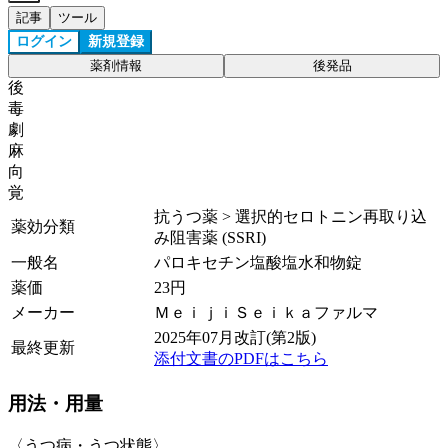
記事
ツール
ログイン
新規登録
薬剤情報
後発品
後
毒
劇
麻
向
覚
抗うつ薬 > 選択的セロトニン再取り込
薬効分類
み阻害薬 (SSRI)
一般名
パロキセチン塩酸塩水和物錠
薬価
23
円
メーカー
ＭｅｉｊｉＳｅｉｋａファルマ
2025年07月改訂(第2版)
最終更新
添付文書のPDFはこちら
用法・用量
〈うつ病・うつ状態〉