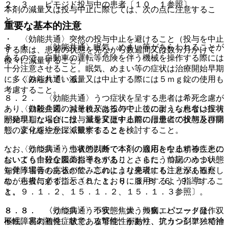
２．３． ピモジド投与中の患者〔１０．１参照〕。
本剤の減量又は投与中止に際しては、次の点に注意するこ
と。
重要な基本的注意
・ 〈効能共通〉突然の投与中止を避けること（投与を中止
８．１． 〈効能共通〉眠気、めまい等があらわれることが
する際は、患者の状態を見ながら数週間又は数ヵ月かけて
あるので、自動車の運転等危険を伴う機械を操作する際には
徐々に減量すること）。
十分注意させること。眠気、めまい等の症状は治療開始早期
に多くみられている。
・ 〈効能共通〉減量又は中止する際には５ｍｇ錠の使用も
考慮すること。
８．２． 〈効能共通〉うつ症状を呈する患者は希死念慮が
あり、自殺企図のおそれがあるので、このような患者は投与
・ 〈効能共通〉減量後又は投与中止後に耐えられない症状
開始早期ならびに投与量を変更する際には患者の状態及び病
が発現した場合には、減量又は中止前の用量にて投与を再開
態の変化を注意深く観察すること。
し、より緩やかに減量することを検討すること。
なお、うつ病・うつ状態以外で本剤の適応となる精神疾患に
・ 〈効能共通〉患者の判断で本剤の服用を中止することの
おいても自殺企図のおそれがあり、さらにうつ病・うつ状態
ないよう十分な服薬指導をすること。また、前記のめまい、
を伴う場合もあるので、このような患者にも注意深く観察し
知覚障害等の症状が飲み忘れにより発現することがあるた
ながら投与すること〔５．１、８．３−８．６、９．１．
め、患者に必ず指示されたとおりに服用するよう指導するこ
１、９．１．２、１５．１．２、１５．１．３参照〕。
と。
８．３． 〈効能共通〉不安、焦燥、興奮、パニック発作、
８．８． 〈うつ病・うつ状態〉大うつ病エピソードは、双
不眠、易刺激性、敵意、攻撃性、衝動性、アカシジア／精神
極性障害の初発症状である可能性があり、抗うつ剤単独で治