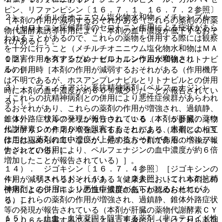
ピン、リファンピシン〔１６．７．１、１６．７．２参照〕
２）． メチルチオニニウム塩化物水和物＜メチレンブルー
［本剤の作用が減弱するおそれがある（これらの薬剤の肝薬
＞［セロトニン症候群等のセロトニン作用による症状があら
物代謝酵素誘導作用により、本剤の血中濃度が低下するおそ
われることがあるので、これらの薬物を併用する際には観察
れがある）］。
を十分に行うこと（メチルチオニニウム塩化物水和物はＭＡ
Ｏ阻害作用を有するため、セロトニン作用が増強され
１２）． ホスアンプレナビルカルシウム水和物とリトナビ
る）］。
ルの併用時［本剤の作用が減弱するおそれがある（作用機序
は不明であるが、ホスアンプレナビルとリトナビルとの併用
３）． フェノチアジン系抗精神病剤（ペルフェナジン）
時に本剤の血中濃度が約６０％減少したことが報告されてい
［これらの抗精神病剤との併用により悪性症候群があらわれ
る）］。
るおそれがあり、これらの薬剤の作用が増強され、過鎮静、
錐体外路症状等の発現が報告されている（本剤が肝臓の薬物
１３）． ワルファリンカリウム〔１６．７．５参照〕［ワ
代謝酵素ＣＹＰ２Ｄ６を阻害することにより、患者によって
ルファリンの作用が増強されるおそれがある（本剤との相互
はこれら薬剤の血中濃度が上昇するおそれがある；ペルフェ
作用は認められていないが、他の抗うつ剤で作用の増強が報
ナジンとの併用により、ペルフェナジンの血中濃度が約６倍
告されている）］。
増加したことが報告されている）］。
１４）． ジゴキシン〔１６．７．４参照〕［ジゴキシンの
４）． リスペリドン〔１１．１．２参照〕［これらの抗精
作用が減弱されるおそれがある（健康人において、本剤との
神病剤との併用により悪性症候群があらわれるおそれがあ
併用によるジゴキシンの血中濃度の低下が認められてい
り、これらの薬剤の作用が増強され、過鎮静、錐体外路症状
る）］。
等の発現が報告されている（本剤が肝臓の薬物代謝酵素ＣＹ
１５）． 止血・血液凝固を阻害する薬剤（非ステロイド性
Ｐ２Ｄ６を阻害することにより、患者によってはこれら薬剤