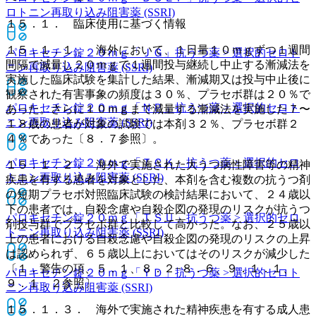
ロトニン再取り込み阻害薬 (SSRI)
１５．１． 臨床使用に基づく情報
１５．１．１． 海外において、１日量１０ｍｇずつ１週間
パロキセチン錠２０ｍｇ「ＪＧ」
抗うつ薬 > 選択的セロト
間隔で減量し２０ｍｇで１週間投与継続し中止する漸減法を
ニン再取り込み阻害薬 (SSRI)
実施した臨床試験を集計した結果、漸減期又は投与中止後に
観察された有害事象の頻度は３０％、プラセボ群は２０％で
パロキセチン錠２０ｍｇ「ＮＰ」
抗うつ薬 > 選択的セロト
あった。さらに１０ｍｇまで減量する漸減法を実施した７〜
ニン再取り込み阻害薬 (SSRI)
１８歳の患者が対象の試験では本剤３２％、プラセボ群２
４％であった〔８．７参照〕。
パロキセチン錠２０ｍｇ「ＴＣＫ」
抗うつ薬 > 選択的セロ
１５．１．２． 海外で実施された大うつ病性障害等の精神
トニン再取り込み阻害薬 (SSRI)
疾患を有する患者を対象とした、本剤を含む複数の抗うつ剤
の短期プラセボ対照臨床試験の検討結果において、２４歳以
下の患者では、自殺念慮や自殺企図の発現のリスクが抗うつ
パロキセチン錠２０ｍｇ「ＴＳＵ」
抗うつ薬 > 選択的セロ
剤投与群でプラセボ群と比較して高かった。なお、２５歳以
トニン再取り込み阻害薬 (SSRI)
上の患者における自殺念慮や自殺企図の発現のリスクの上昇
は認められず、６５歳以上においてはそのリスクが減少した
〔１．警告の項、５．１、８．２−８．６、９．１．１、
パロキセチン錠２０ｍｇ「ＹＤ」
抗うつ薬 > 選択的セロト
９．１．２参照〕。
ニン再取り込み阻害薬 (SSRI)
１５．１．３． 海外で実施された精神疾患を有する成人患