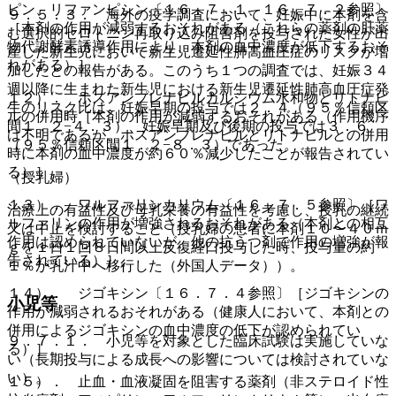
ピン、リファンピシン〔１６．７．１、１６．７．２参照〕
９．５．３． 海外の疫学調査において、妊娠中に本剤を含
［本剤の作用が減弱するおそれがある（これらの薬剤の肝薬
む選択的セロトニン再取り込み阻害剤を投与された女性が出
物代謝酵素誘導作用により、本剤の血中濃度が低下するおそ
産した新生児において新生児遷延性肺高血圧症のリスクが増
れがある）］。
加したとの報告がある。このうち１つの調査では、妊娠３４
週以降に生まれた新生児における新生児遷延性肺高血圧症発
１２）． ホスアンプレナビルカルシウム水和物とリトナビ
生のリスク比は、妊娠早期の投与では２．４（９５％信頼区
ルの併用時［本剤の作用が減弱するおそれがある（作用機序
間１．２−４．３）、妊娠早期及び後期の投与では３．６
は不明であるが、ホスアンプレナビルとリトナビルとの併用
（９５％信頼区間１．２−８．３）であった。
時に本剤の血中濃度が約６０％減少したことが報告されてい
る）］。
（授乳婦）
１３）． ワルファリンカリウム〔１６．７．５参照〕［ワ
治療上の有益性及び母乳栄養の有益性を考慮し、授乳の継続
ルファリンの作用が増強されるおそれがある（本剤との相互
又は中止を検討すること（授乳婦の患者に本剤１０〜４０ｍ
作用は認められていないが、他の抗うつ剤で作用の増強が報
ｇを１日１回８日間以上反復経口投与した時、投与量の約
告されている）］。
１％が乳汁中へ移行した（外国人データ））。
１４）． ジゴキシン〔１６．７．４参照〕［ジゴキシンの
小児等
作用が減弱されるおそれがある（健康人において、本剤との
併用によるジゴキシンの血中濃度の低下が認められてい
９．７．１． 小児等を対象とした臨床試験は実施していな
る）］。
い（長期投与による成長への影響については検討されていな
い）。
１５）． 止血・血液凝固を阻害する薬剤（非ステロイド性