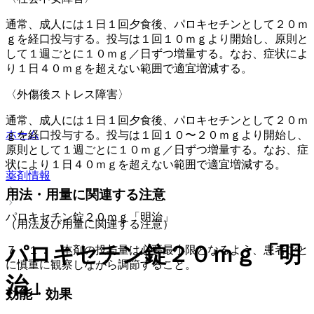
通常、成人には１日１回夕食後、パロキセチンとして２０ｍ
ｇを経口投与する。投与は１回１０ｍｇより開始し、原則と
して１週ごとに１０ｍｇ／日ずつ増量する。なお、症状によ
り１日４０ｍｇを超えない範囲で適宜増減する。
〈外傷後ストレス障害〉
通常、成人には１日１回夕食後、パロキセチンとして２０ｍ
ホーム
ｇを経口投与する。投与は１回１０〜２０ｍｇより開始し、
原則として１週ごとに１０ｍｇ／日ずつ増量する。なお、症
状により１日４０ｍｇを超えない範囲で適宜増減する。
薬剤情報
用法・用量に関連する注意
パロキセチン錠２０ｍｇ「明治」
（用法及び用量に関連する注意）
パロキセチン錠２０ｍｇ「明
７．１． 本剤の投与量は必要最小限となるよう、患者ごと
に慎重に観察しながら調節すること。
治」
効能・効果