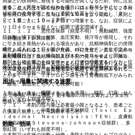
用薬との併用時に発現する可能性が高くなるため、特に注意
すること（異常が認められた場合には、投与を中止し、水分
通常、成人には１日１回夕食後、パロキセチンとして２０ｍ
補給等の全身管理とともに適切な処置を行うこと）〔２．
ｇを経口投与する。投与は１回１０ｍｇより開始し、原則と
２、１０．１、１０．２参照〕。
して１週ごとに１０ｍｇ／日ずつ増量する。なお、症状によ
り１日４０ｍｇを超えない範囲で適宜増減する。
１１．１．２． 悪性症候群（頻度不明）：無動緘黙、強度
筋強剛、嚥下困難、頻脈、血圧変動、発汗等が発現し、それ
〈外傷後ストレス障害〉
に引き続き発熱がみられる場合があり、抗精神病剤との併用
通常、成人には１日１回夕食後、パロキセチンとして２０ｍ
時にあらわれることが多いため、特に注意し、異常が認めら
薬剤情報
ｇを経口投与する。投与は１回１０〜２０ｍｇより開始し、
れた場合には、抗精神病剤及び本剤の投与を中止し、体冷
原則として１週ごとに１０ｍｇ／日ずつ増量する。なお、症
却、水分補給等の全身管理とともに適切な処置を行うこと
薬剤写真、用法用量、効能効果や後発品の情報が一度に参照
状により１日４０ｍｇを超えない範囲で適宜増減する。
（本症発現時には、白血球増加や血清ＣＫ上昇がみられるこ
でき、関連情報へ簡単にアクセスができます。
とが多く、また、ミオグロビン尿を伴う腎機能低下がみられ
用法・用量に関連する注意
ることがある）〔１０．２参照〕。
一般名、製品名どちらでも検索可能！
１１．１．３． 痙攣（０．１％未満）、錯乱、幻覚、せん
（用法及び用量に関連する注意）
※ ご使用いただく際に、必ず最新の添付文書および安全性
妄（いずれも頻度不明）。
情報も併せてご確認下さい。
７．１． 本剤の投与量は必要最小限となるよう、患者ごと
１１．１．４． 中毒性表皮壊死融解症（Ｔｏｘｉｃ Ｅｐ
に慎重に観察しながら調節すること。
ｉｄｅｒｍａｌ Ｎｅｃｒｏｌｙｓｉｓ：ＴＥＮ）、皮膚粘
膜眼症候群（Ｓｔｅｖｅｎｓ−Ｊｏｈｎｓｏｎ症候群）、多
効能・効果
形紅斑（いずれも頻度不明）。
※本製品は疾病の診断・治療・予防を目的としたプログラム