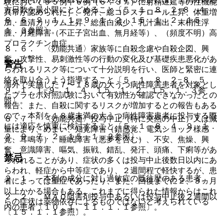
験において９５例中６例（６．３％）に射精遅延等の性機能
方日数を最小限にとどめること〔５．１、８．２−８．４、
異常が認められた］、発汗、総コレステロール上昇、体重増
８．６、９．１．１、９．１．２、１５．１．２、１５．
加、血清カリウム上昇、総蛋白減少、乳汁漏出、末梢性浮
１．３参照〕。
腫、月経障害（不正子宮出血、無月経等）、（頻度不明）高
プロラクチン血症。
８．６． 〈効能共通〉家族等に自殺念慮や自殺企図、興
奮、攻撃性、易刺激性等の行動の変化及び基礎疾患悪化があ
警告
らわれるリスク等について十分説明を行い、医師と緊密に連
絡を取り合うよう指導すること〔５．１、８．２−８．５、
海外で実施した７〜１８歳の大うつ病性障害患者を対象とし
９．１．１−９．１．４、１５．１．２、１５．１．３参
たプラセボ対照試験において有効性が確認できなかったとの
照〕。
報告、また、自殺に関するリスクが増加するとの報告もある
ので、本剤を１８歳未満の大うつ病性障害患者に投与する際
８．７． 〈効能共通〉投与中止（特に突然の中止）又は減
には適応を慎重に検討すること〔５．１、８．４、９．１．
量により、めまい、知覚障害（錯感覚、電気ショック様感
２、９．７．２、１５．１．２参照〕。
覚、耳鳴等）、睡眠障害（悪夢を含む）、不安、焦燥、興
奮、意識障害、嘔気、振戦、錯乱、発汗、頭痛、下痢等があ
禁忌
らわれることがあり、症状の多くは投与中止後数日以内にあ
らわれ、軽症から中等症であり、２週間程で軽快するが、患
２．１． 本剤の成分に対し過敏症の既往歴のある患者。
者によっては重症であったり、また、回復までに２、３ヵ月
以上かかる場合もある。これまでに得られた情報からはこれ
２．２． ＭＡＯ阻害剤投与中あるいは投与中止後２週間以
らの症状は薬物依存によるものではないと考えられている
内の患者〔１０．１、１１．１．１参照〕。
〔１５．１．１参照〕。