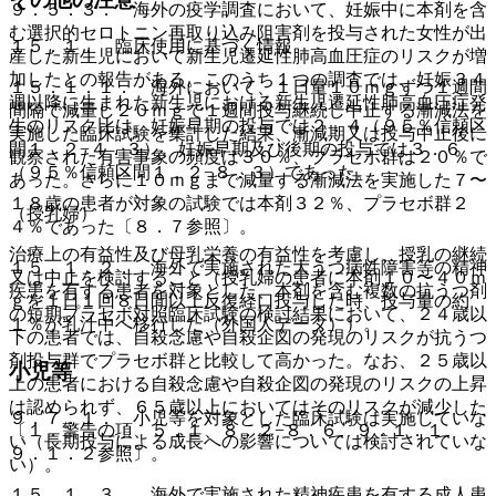
９．５．３． 海外の疫学調査において、妊娠中に本剤を含
む選択的セロトニン再取り込み阻害剤を投与された女性が出
１５．１． 臨床使用に基づく情報
産した新生児において新生児遷延性肺高血圧症のリスクが増
加したとの報告がある。このうち１つの調査では、妊娠３４
１５．１．１． 海外において、１日量１０ｍｇずつ１週間
週以降に生まれた新生児における新生児遷延性肺高血圧症発
間隔で減量し２０ｍｇで１週間投与継続し中止する漸減法を
生のリスク比は、妊娠早期の投与では２．４（９５％信頼区
実施した臨床試験を集計した結果、漸減期又は投与中止後に
間１．２−４．３）、妊娠早期及び後期の投与では３．６
観察された有害事象の頻度は３０％、プラセボ群は２０％で
（９５％信頼区間１．２−８．３）であった。
あった。さらに１０ｍｇまで減量する漸減法を実施した７〜
１８歳の患者が対象の試験では本剤３２％、プラセボ群２
（授乳婦）
４％であった〔８．７参照〕。
治療上の有益性及び母乳栄養の有益性を考慮し、授乳の継続
１５．１．２． 海外で実施された大うつ病性障害等の精神
又は中止を検討すること（授乳婦の患者に本剤１０〜４０ｍ
疾患を有する患者を対象とした、本剤を含む複数の抗うつ剤
ｇを１日１回８日間以上反復経口投与した時、投与量の約
の短期プラセボ対照臨床試験の検討結果において、２４歳以
１％が乳汁中へ移行した（外国人データ））。
下の患者では、自殺念慮や自殺企図の発現のリスクが抗うつ
剤投与群でプラセボ群と比較して高かった。なお、２５歳以
小児等
上の患者における自殺念慮や自殺企図の発現のリスクの上昇
は認められず、６５歳以上においてはそのリスクが減少した
９．７．１． 小児等を対象とした臨床試験は実施していな
〔１．警告の項、５．１、８．２−８．６、９．１．１、
い（長期投与による成長への影響については検討されていな
９．１．２参照〕。
い）。
１５．１．３． 海外で実施された精神疾患を有する成人患