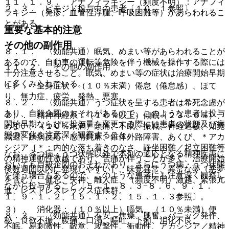
１１．１．９． アナフィラキシー（頻度不明）：アナフィ
２．３． ピモジド投与中の患者〔１０．１参照〕。
ラキシー（発疹、血管性浮腫、呼吸困難等）があらわれるこ
とがある。
重要な基本的注意
その他の副作用
８．１． 〈効能共通〉眠気、めまい等があらわれることが
あるので、自動車の運転等危険を伴う機械を操作する際には
１１．２． その他の副作用
十分注意させること。眠気、めまい等の症状は治療開始早期
に多くみられている。
１）． 全身症状：（１０％未満）倦怠（倦怠感）、ほて
り、無力症、疲労、発熱、悪寒。
８．２． 〈効能共通〉うつ症状を呈する患者は希死念慮が
あり、自殺企図のおそれがあるので、このような患者は投与
２）． 精神神経系：（１０％以上）傾眠（２３．６％）、
開始早期ならびに投与量を変更する際には患者の状態及び病
めまい、（１０％未満）頭痛、不眠、振戦、神経過敏、知覚
態の変化を注意深く観察すること。
減退、躁病反応、感情鈍麻、錐体外路障害、あくび、＊アカ
シジア［＊：内的な落ち着きのなさ、静坐困難／起立困難等
なお、うつ病・うつ状態以外で本剤の適応となる精神疾患に
の精神運動性激越であり、苦痛が伴うことが多く、治療開始
おいても自殺企図のおそれがあり、さらにうつ病・うつ状態
後数週間以内に発現しやすい］、味覚異常、異常な夢（悪夢
を伴う場合もあるので、このような患者にも注意深く観察し
を含む）、健忘、失神、離人症、（頻度不明）激越、緊張亢
ながら投与すること〔５．１、８．３−８．６、９．１．
進、レストレスレッグス症候群。
１、９．１．２、１５．１．２、１５．１．３参照〕。
３）． 消化器：（１０％以上）嘔気、（１０％未満）便
８．３． 〈効能共通〉不安、焦燥、興奮、パニック発作、
秘、食欲不振、腹痛、口渇、嘔吐、下痢、消化不良。
不眠、易刺激性、敵意、攻撃性、衝動性、アカシジア／精神