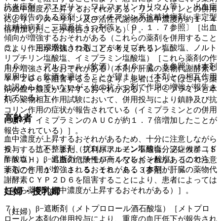
抗炎症剤、アスピリン、ワルファリンカリウム等）、出血症
の血中濃度が上昇するおそれがある；リスペリドンとの併用
状の報告のある薬剤（フェノチアジン系抗精神病剤、非定型
により、リスペリドン及び活性代謝物の血中濃度が約１．４
抗精神病剤、三環系抗うつ剤等）〔９．１．７参照〕［出血
倍増加したことが報告されている）］。
傾向が増強するおそれがある（これらの薬剤を併用すること
５）． 三環系抗うつ剤（アミトリプチリン塩酸塩、ノルト
により作用が増強されることが考えられる）］。
リプチリン塩酸塩、イミプラミン塩酸塩）［これら薬剤の作
１６）． アルコール（飲酒）〔１６．７．５参照〕［本剤
用が増強されるおそれがある（本剤が肝臓の薬物代謝酵素Ｃ
服用中は、飲酒を避けることが望ましい（本剤との相互作用
ＹＰ２Ｄ６を阻害することにより、患者によってはこれら薬
は認められていないが、他の抗うつ剤で作用の増強が報告さ
剤の血中濃度が上昇するおそれがある）。イミプラミンと本
れている）］。
剤の薬物相互作用試験において、併用投与により鎮静及び抗
コリン作用の症状が報告されている（イミプラミンとの併用
高齢者
により、イミプラミンのＡＵＣが約１．７倍増加したことが
報告されている）］。
血中濃度が上昇するおそれがあるため、十分に注意しながら
６）． 抗不整脈剤（プロパフェノン塩酸塩、フレカイニド
投与すること。また、抗利尿ホルモン不適合分泌症候群（Ｓ
酢酸塩）、β−遮断剤（チモロールマレイン酸塩）［これら
ＩＡＤＨ）、出血の危険性が高くなるおそれがあるので注意
薬剤の作用が増強されるおそれがある（本剤が肝臓の薬物代
すること〔１１．１．５、１６．６．３参照〕。
謝酵素ＣＹＰ２Ｄ６を阻害することにより、患者によっては
妊婦・授乳婦
これら薬剤の血中濃度が上昇するおそれがある）］。
７）． β−遮断剤（メトプロロール酒石酸塩）［メトプロ
（妊婦）
ロールと本剤の併用投与により、重度の血圧低下が報告され