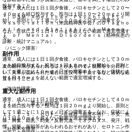
投与すること。
通常、成人には１日１回夕食後、パロキセチンとして２０〜
４０ｍｇを経口投与する。投与は１回１０〜２０ｍｇより開
＊）ＤＳＭ：Ａｍｅｒｉｃａｎ Ｐｓｙｃｈｉａｔｒｉｃ
始し、原則として１週ごとに１０ｍｇ／日ずつ増量する。
Ａｓｓｏｃｉａｔｉｏｎ（米国精神医学会）のＤｉａｇｎｏ
ｓｔｉｃ ａｎｄ Ｓｔａｔｉｓｔｉｃａｌ Ｍａｎｕａ
なお、症状により１日４０ｍｇを超えない範囲で適宜増減す
ｌ ｏｆ Ｍｅｎｔａｌ Ｄｉｓｏｒｄｅｒｓ（精神疾患の
る。
診断・統計マニュアル）。
〈パニック障害〉
副作用
通常、成人には１日１回夕食後、パロキセチンとして３０ｍ
ｇを経口投与する。投与は１回１０ｍｇより開始し、原則と
次の副作用があらわれることがあるので、観察を十分に行
して１週ごとに１０ｍｇ／日ずつ増量する。なお、症状によ
い、異常が認められた場合には投与を中止するなど適切な処
り１日３０ｍｇを超えない範囲で適宜増減する。
置を行うこと。
〈強迫性障害〉
重大な副作用
通常、成人には１日１回夕食後、パロキセチンとして４０ｍ
１１．１． 重大な副作用
ｇを経口投与する。投与は１回２０ｍｇより開始し、原則と
して１週ごとに１０ｍｇ／日ずつ増量する。なお、症状によ
１１．１．１． セロトニン症候群（頻度不明）：不安、焦
り１日５０ｍｇを超えない範囲で適宜増減する。
燥、興奮、錯乱、幻覚、反射亢進、ミオクロヌス、発汗、戦
慄、頻脈、振戦等があらわれるおそれがあり、セロトニン作
〈社会不安障害〉