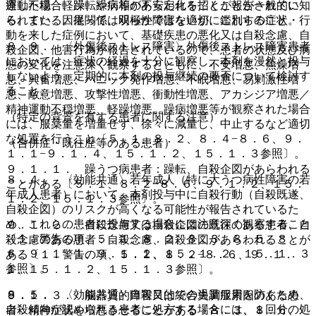
運動不穏、軽躁、躁病等があらわれることが報告されてい
療した場合、躁転や病相の不安定化を招くことが一般的に知
る。また、因果関係は明らかではないが、これらの症状・行
られている。従って、双極性障害を適切に鑑別すること。
動を来した症例において、基礎疾患の悪化又は自殺念慮、自
８．９． 〈外傷後ストレス障害〉外傷後ストレス障害患者
殺企図、他害行為が報告されているので、患者の状態及び病
においては、症状の経過を十分に観察し、本剤を漫然と投与
態の変化を注意深く観察するとともに、不安増悪、焦燥増
しないよう、定期的に本剤の投与継続の要否について検討す
悪、興奮増悪、パニック発作増悪、不眠増悪、易刺激性増
ること。
悪、敵意増悪、攻撃性増悪、衝動性増悪、アカシジア増悪／
精神運動不穏増悪、軽躁増悪、躁病増悪等が観察された場合
（特定の背景を有する患者に関する注意）
には、服薬量を増量せず、徐々に減量し、中止するなど適切
な処置を行うこと〔５．１、８．２、８．４−８．６、９．
（合併症・既往歴等のある患者）
１．１−９．１．４、１５．１．２、１５．１．３参照〕。
９．１．１． 躁うつ病患者：躁転、自殺企図があらわれる
８．４． 〈効能共通〉若年成人（特に大うつ病性障害の若
ことがある〔５．１、８．２−８．６、９．１．２、１５．
年成人患者）において、本剤投与中に自殺行動（自殺既遂、
１．２、１５．１．３参照〕。
自殺企図）のリスクが高くなる可能性が報告されているた
め、これらの患者に投与する場合には注意深く観察すること
９．１．２． 自殺念慮又は自殺企図の既往のある患者、自
〔１．警告の項、５．１、８．２、８．３、８．５、８．
殺念慮のある患者：自殺念慮、自殺企図があらわれることが
６、９．１．１、９．１．２、１５．１．２、１５．１．３
ある〔１．警告の項、５．１、８．２−８．６、９．１．
参照〕。
１、１５．１．２、１５．１．３参照〕。
８．５． 〈効能共通〉自殺目的での過量服用を防ぐため、
９．１．３． 脳器質的障害又は統合失調症素因のある患
自殺傾向が認められる患者に処方する場合には、１回分の処
者：精神症状を増悪させることがある〔８．３、８．６、