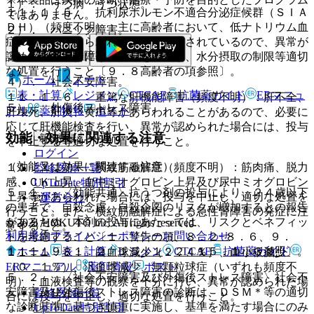
１）． うつ病・うつ状態。
１１．１．５． 抗利尿ホルモン不適合分泌症候群（ＳＩＡ
ではありません。
ＤＨ）（頻度不明）：主に高齢者において、低ナトリウム血
２）． パニック障害。
症、痙攣等があらわれることが報告されているので、異常が
３）． 強迫性障害。
認められた場合には、投与を中止し、水分摂取の制限等適切
な処置を行うこと〔９．８高齢者の項参照〕。
ホーム
ノート
４）． 社会不安障害。
表・計算
レジメン
CTCAE
抗菌薬ガイド
ERマニュ
１１．１．６． 重篤な肝機能障害（頻度不明）：肝不全、
５）． 外傷後ストレス障害。
アル
薬剤情報
ポスト
肝壊死、肝炎、黄疸等があらわれることがあるので、必要に
応じて肝機能検査を行い、異常が認められた場合には、投与
効能・効果に関連する注意
新規登録
を中止する等適切な処置を行うこと。
ログイン
（効能又は効果に関連する注意）
１１．１．７． 横紋筋融解症（頻度不明）：筋肉痛、脱力
監修医師一覧
感、ＣＫ上昇、血中ミオグロビン上昇及び尿中ミオグロビン
UpToDate特別割引
５．１． 〈効能共通〉抗うつ剤の投与により、２４歳以下
上昇等があらわれた場合には、投与を中止し、適切な処置を
運営会社
の患者で、自殺念慮、自殺企図のリスクが増加するとの報告
行うこと。また、横紋筋融解症による急性腎障害の発症に注
があるため、本剤の投与にあたっては、リスクとベネフィッ
© 2021 HOKUTO Inc. All rights reserved.
意すること。
利用規約
プライバシーポリシー
お問い合わせ
トを考慮すること〔１．警告の項、８．２−８．６、９．
ホーム
表・計算
レジメン
CTCAE
抗菌薬ガイド
１．１、９．１．２、１５．１．２、１５．１．３参照〕。
１１．１．８． 白血球減少（２．４％）、血小板減少
ERマニュアル
薬剤情報
ポスト
（０．１％）、汎血球減少、無顆粒球症（いずれも頻度不
５．２． 〈社会不安障害及び外傷後ストレス障害〉社会不
明）：血液検査等の観察を十分に行い、異常が認められた場
安障害及び外傷後ストレス障害の診断は、ＤＳＭ＊等の適切
監修医師一覧
合には投与を中止し、適切な処置を行うこと。
な診断基準に基づき慎重に実施し、基準を満たす場合にのみ
UpToDate特別割引