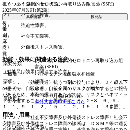
抗うつ薬 > 選択的セロトニン再取り込み阻害薬 (SSRI)
１）． うつ病・うつ状態。
2025年07月改訂(第2版)
２）． パニック障害。
薬剤情報
後発品
後
３）． 強迫性障害。
毒
劇
４）． 社会不安障害。
麻
５）． 外傷後ストレス障害。
向
覚
効能・効果に関連する注意
抗うつ薬 > 選択的セロトニン再取り込み阻
薬効分類
害薬 (SSRI)
（効能又は効果に関連する注意）
一般名
パロキセチン塩酸塩水和物錠
薬価
23
円
５．１． 〈効能共通〉抗うつ剤の投与により、２４歳以下
の患者で、自殺念慮、自殺企図のリスクが増加するとの報告
メーカー
ＭｅｉｊｉＳｅｉｋａファルマ
があるため、本剤の投与にあたっては、リスクとベネフィッ
2025年07月改訂(第2版)
最終更新
トを考慮すること〔１．警告の項、８．２−８．６、９．
添付文書のPDFはこちら
１．１、９．１．２、１５．１．２、１５．１．３参照〕。
用法・用量
５．２． 〈社会不安障害及び外傷後ストレス障害〉社会不
安障害及び外傷後ストレス障害の診断は、ＤＳＭ＊等の適切
〈うつ病・うつ状態〉
な診断基準に基づき慎重に実施し、基準を満たす場合にのみ