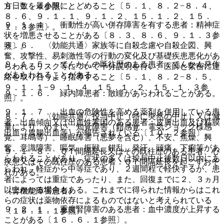
方日数を最小限にとどめること〔５．１、８．２−８．４、
９．１．４参照〕。
８．６、９．１．１、９．１．２、１５．１．２、１５．
９．１．４． 衝動性が高い併存障害を有する患者：精神症
１．３参照〕。
状を増悪させることがある〔８．３、８．６、９．１．３参
８．６． 〈効能共通〉家族等に自殺念慮や自殺企図、興
照〕。
奮、攻撃性、易刺激性等の行動の変化及び基礎疾患悪化があ
９．１．５． てんかんの既往歴のある患者：てんかん発作
らわれるリスク等について十分説明を行い、医師と緊密に連
があらわれることがある。
絡を取り合うよう指導すること〔５．１、８．２−８．５、
９．１．１−９．１．４、１５．１．２、１５．１．３参
９．１．６． 緑内障患者：散瞳があらわれることがある。
照〕。
９．１．７． 出血の危険性を高める薬剤を併用している患
８．７． 〈効能共通〉投与中止（特に突然の中止）又は減
者、出血傾向又は出血性素因のある患者：皮膚出血及び粘膜
量により、めまい、知覚障害（錯感覚、電気ショック様感
出血（胃腸出血等）が報告されている〔１０．２参照〕。
覚、耳鳴等）、睡眠障害（悪夢を含む）、不安、焦燥、興
奮、意識障害、嘔気、振戦、錯乱、発汗、頭痛、下痢等があ
９．１．８． ＱＴ間隔延長又はその既往歴のある患者、心
らわれることがあり、症状の多くは投与中止後数日以内にあ
疾患又はその既往歴のある患者：ＱＴ間隔延長を起こすおそ
らわれ、軽症から中等症であり、２週間程で軽快するが、患
れがある。
者によっては重症であったり、また、回復までに２、３ヵ月
以上かかる場合もある。これまでに得られた情報からはこれ
（腎機能障害患者）
らの症状は薬物依存によるものではないと考えられている
９．２．１． 重度腎障害のある患者：血中濃度が上昇する
〔１５．１．１参照〕。
ことがある〔１６．６．１参照〕。