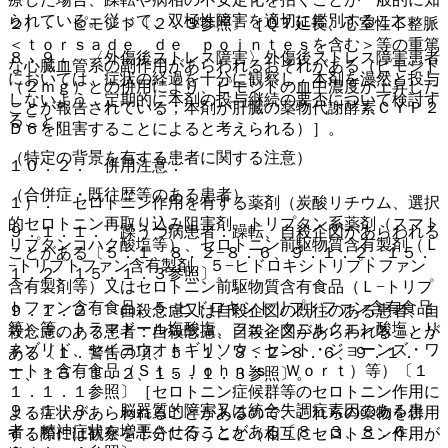
られている。従って、双極性障害を適切に鑑別すること。
２）． ピモジド〔２．３参照〕［ＱＴ延長、心室性不整脈
＜ｔｏｒｓａｄｅ ｄｅ ｐｏｉｎｔｅｓを含む＞等の重篤
８．９． 〈外傷後ストレス障害〉外傷後ストレス障害患者
な心臓血管系の副作用があらわれるおそれがある（ピモジド
においては、症状の経過を十分に観察し、本剤を漫然と投与
（２ｍｇ）との併用により、ピモジドの血中濃度が上昇した
しないよう、定期的に本剤の投与継続の要否について検討す
ことが報告されている；本剤が肝臓の薬物代謝酵素ＣＹＰ２
ること。
Ｄ６を阻害することによると考えられる）］。
（特定の背景を有する患者に関する注意）
１０．２． 併用注意：
（合併症・既往歴等のある患者）
１）． セロトニン作用を有する薬剤（炭酸リチウム、選択
的セロトニン再取り込み阻害剤、トリプタン系薬剤（スマト
９．１．１． 躁うつ病患者：躁転、自殺企図があらわれる
リプタンコハク酸塩等）、セロトニン前駆物質含有製剤（Ｌ
ことがある〔５．１、８．２−８．６、９．１．２、１５．
−トリプトファン含有製剤、５−ヒドロキシトリプトファン
１．２、１５．１．３参照〕。
含有製剤等）又はセロトニン前駆物質含有食品（Ｌ−トリプ
トファン含有食品、５−ヒドロキシトリプトファン含有食品
９．１．２． 自殺念慮又は自殺企図の既往のある患者、自
等）等、トラマドール塩酸塩、フェンタニルクエン酸塩、リ
殺念慮のある患者：自殺念慮、自殺企図があらわれることが
ネゾリド、セイヨウオトギリソウ＜セント・ジョーンズ・ワ
ある〔１．警告の項、５．１、８．２−８．６、９．１．
ート＞含有食品（Ｓｔ．Ｊｏｈｎ’ｓ Ｗｏｒｔ）等）〔１
１、１５．１．２、１５．１．３参照〕。
１．１．１参照〕［セロトニン症候群等のセロトニン作用に
９．１．３． 脳器質的障害又は統合失調症素因のある患
よる症状があらわれることがあるので、これらの薬物を併用
者：精神症状を増悪させることがある〔８．３、８．６、
する際には観察を十分に行うこと（相互にセロトニン作用が