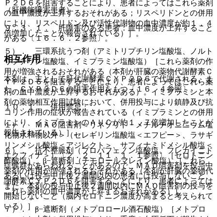
Ｐ２Ｄ６を阻害することにより、患者によってはこれら薬剤
（肝機能障害患者）
の血中濃度が上昇するおそれがある；リスペリドンとの併用
により、リスペリドン及び活性代謝物の血中濃度が約１．４
９．３．１． 肝障害のある患者：血中濃度が上昇すること
倍増加したことが報告されている）］。
がある〔１６．６．２参照〕。
５）． 三環系抗うつ剤（アミトリプチリン塩酸塩、ノルト
相互作用
リプチリン塩酸塩、イミプラミン塩酸塩）［これら薬剤の作
用が増強されるおそれがある（本剤が肝臓の薬物代謝酵素Ｃ
本剤は、主として肝代謝酵素ＣＹＰ２Ｄ６で代謝される。ま
ＹＰ２Ｄ６を阻害することにより、患者によってはこれら薬
た、ＣＹＰ２Ｄ６の阻害作用をもつ〔１６．４参照〕。
剤の血中濃度が上昇するおそれがある）。イミプラミンと本
剤の薬物相互作用試験において、併用投与により鎮静及び抗
１０．１． 併用禁忌：
コリン作用の症状が報告されている（イミプラミンとの併用
により、イミプラミンのＡＵＣが約１．７倍増加したことが
１）． ＭＡＯ阻害剤＜リネゾリド・メチルチオニニウム塩
報告されている）］。
化物水和物以外＞（セレギリン塩酸塩＜エフピー＞、ラサギ
リンメシル酸塩＜アジレクト＞、サフィナミドメシル酸塩＜
６）． 抗不整脈剤（プロパフェノン塩酸塩、フレカイニド
エクフィナ＞）〔２．２、１１．１．１参照〕［セロトニン
酢酸塩）、β−遮断剤（チモロールマレイン酸塩）［これら
症候群があらわれることがあるので、ＭＡＯ阻害剤を投与中
薬剤の作用が増強されるおそれがある（本剤が肝臓の薬物代
あるいは投与中止後２週間以内の患者には投与しないこと、
謝酵素ＣＹＰ２Ｄ６を阻害することにより、患者によっては
また、本剤の投与中止後２週間以内にＭＡＯ阻害剤の投与を
これら薬剤の血中濃度が上昇するおそれがある）］。
開始しないこと（脳内セロトニン濃度が高まると考えられて
いる）］。
７）． β−遮断剤（メトプロロール酒石酸塩）［メトプロ