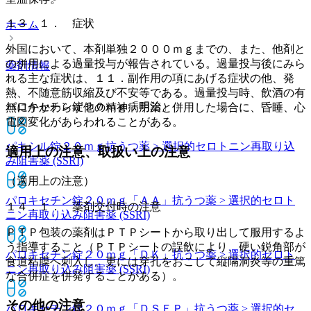
１３．１． 症状
ホーム
外国において、本剤単独２０００ｍｇまでの、また、他剤と
の併用による過量投与が報告されている。過量投与後にみら
薬剤情報
れる主な症状は、１１．副作用の項にあげる症状の他、発
熱、不随意筋収縮及び不安等である。過量投与時、飲酒の有
パロキセチン錠２０ｍｇ「明治」
無にかかわらず他の精神病用薬と併用した場合に、昏睡、心
電図変化があらわれることがある。
パキシル錠２０ｍｇ
抗うつ薬 > 選択的セロトニン再取り込
適用上の注意、取扱い上の注意
み阻害薬 (SSRI)
（適用上の注意）
パロキセチン錠２０ｍｇ「ＡＡ」
抗うつ薬 > 選択的セロト
１４．１． 薬剤交付時の注意
ニン再取り込み阻害薬 (SSRI)
ＰＴＰ包装の薬剤はＰＴＰシートから取り出して服用するよ
う指導すること（ＰＴＰシートの誤飲により、硬い鋭角部が
パロキセチン錠２０ｍｇ「ＤＫ」
抗うつ薬 > 選択的セロト
食道粘膜へ刺入し、更には穿孔をおこして縦隔洞炎等の重篤
ニン再取り込み阻害薬 (SSRI)
な合併症を併発することがある）。
その他の注意
パロキセチン錠２０ｍｇ「ＤＳＥＰ」
抗うつ薬 > 選択的セ