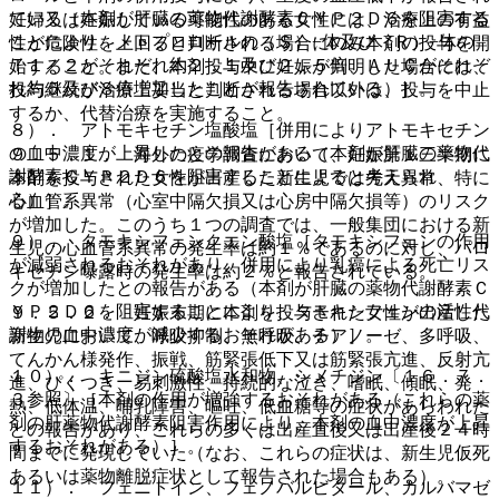
ている（本剤が肝臓の薬物代謝酵素ＣＹＰ２Ｄ６を阻害する
妊婦又は妊娠している可能性のある女性には、治療上の有益
ことにより、メトプロロールの（Ｓ）−体及び（Ｒ）−体の
性が危険性を上回ると判断される場合にのみ本剤の投与を開
Ｔ１／２がそれぞれ約２．１及び２．５倍、ＡＵＣがそれぞ
始すること。また、本剤投与中に妊娠が判明した場合には、
れ約５及び８倍増加したことが報告されている）］。
投与継続が治療上妥当と判断される場合以外は、投与を中止
するか、代替治療を実施すること。
８）． アトモキセチン塩酸塩［併用によりアトモキセチン
の血中濃度が上昇したとの報告がある（本剤が肝臓の薬物代
９．５．１． 海外の疫学調査において、妊娠第１三半期に
謝酵素ＣＹＰ２Ｄ６を阻害することによると考えられ
本剤を投与された女性が出産した新生児では先天異常、特に
る）］。
心血管系異常（心室中隔欠損又は心房中隔欠損等）のリスク
が増加した。このうち１つの調査では、一般集団における新
９）． タモキシフェンクエン酸塩［タモキシフェンの作用
生児の心血管系異常の発生率は約１％であるのに対し、パロ
が減弱されるおそれがあり、併用により乳癌による死亡リス
キセチン曝露時の発生率は約２％と報告されている。
クが増加したとの報告がある（本剤が肝臓の薬物代謝酵素Ｃ
ＹＰ２Ｄ６を阻害することにより、タモキシフェンの活性代
９．５．２． 妊娠末期に本剤を投与された女性が出産した
謝物の血中濃度が減少するおそれがある）］。
新生児において、呼吸抑制、無呼吸、チアノーゼ、多呼吸、
てんかん様発作、振戦、筋緊張低下又は筋緊張亢進、反射亢
１０）． キニジン硫酸塩水和物、シメチジン〔１６．７．
進、ぴくつき、易刺激性、持続的な泣き、嗜眠、傾眠、発
３参照〕［本剤の作用が増強するおそれがある（これらの薬
熱、低体温、哺乳障害、嘔吐、低血糖等の症状があらわれた
剤の肝薬物代謝酵素阻害作用により、本剤の血中濃度が上昇
との報告があり、これらの多くは出産直後又は出産後２４時
するおそれがある）］。
間までに発現していた（なお、これらの症状は、新生児仮死
あるいは薬物離脱症状として報告された場合もある）。
１１）． フェニトイン、フェノバルビタール、カルバマゼ