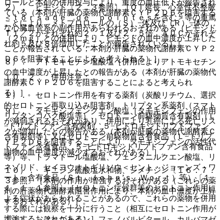
ロールと本剤の併用投与により、重度の血圧低下が報告され
２）． ピモジド〔２．３参照〕［ＱＴ延長、心室性不整脈
ている（本剤が肝臓の薬物代謝酵素ＣＹＰ２Ｄ６を阻害する
＜ｔｏｒｓａｄｅ ｄｅ ｐｏｉｎｔｅｓを含む＞等の重篤
ことにより、メトプロロールの（Ｓ）−体及び（Ｒ）−体の
な心臓血管系の副作用があらわれるおそれがある（ピモジド
Ｔ１／２がそれぞれ約２．１及び２．５倍、ＡＵＣがそれぞ
（２ｍｇ）との併用により、ピモジドの血中濃度が上昇した
れ約５及び８倍増加したことが報告されている）］。
ことが報告されている；本剤が肝臓の薬物代謝酵素ＣＹＰ２
Ｄ６を阻害することによると考えられる）］。
８）． アトモキセチン塩酸塩［併用によりアトモキセチン
の血中濃度が上昇したとの報告がある（本剤が肝臓の薬物代
１０．２． 併用注意：
謝酵素ＣＹＰ２Ｄ６を阻害することによると考えられ
る）］。
１）． セロトニン作用を有する薬剤（炭酸リチウム、選択
的セロトニン再取り込み阻害剤、トリプタン系薬剤（スマト
９）． タモキシフェンクエン酸塩［タモキシフェンの作用
リプタンコハク酸塩等）、セロトニン前駆物質含有製剤（Ｌ
が減弱されるおそれがあり、併用により乳癌による死亡リス
−トリプトファン含有製剤、５−ヒドロキシトリプトファン
クが増加したとの報告がある（本剤が肝臓の薬物代謝酵素Ｃ
含有製剤等）又はセロトニン前駆物質含有食品（Ｌ−トリプ
ＹＰ２Ｄ６を阻害することにより、タモキシフェンの活性代
トファン含有食品、５−ヒドロキシトリプトファン含有食品
謝物の血中濃度が減少するおそれがある）］。
等）等、トラマドール塩酸塩、フェンタニルクエン酸塩、リ
ネゾリド、セイヨウオトギリソウ＜セント・ジョーンズ・ワ
１０）． キニジン硫酸塩水和物、シメチジン〔１６．７．
ート＞含有食品（Ｓｔ．Ｊｏｈｎ’ｓ Ｗｏｒｔ）等）〔１
３参照〕［本剤の作用が増強するおそれがある（これらの薬
１．１．１参照〕［セロトニン症候群等のセロトニン作用に
剤の肝薬物代謝酵素阻害作用により、本剤の血中濃度が上昇
よる症状があらわれることがあるので、これらの薬物を併用
するおそれがある）］。
する際には観察を十分に行うこと（相互にセロトニン作用が
増強するおそれがある）］。
１１）． フェニトイン、フェノバルビタール、カルバマゼ