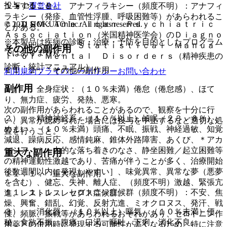
投与すること。
運営会社
１１．１．９． アナフィラキシー（頻度不明）：アナフィ
ラキシー（発疹、血管性浮腫、呼吸困難等）があらわれるこ
© 2021 HOKUTO Inc. All rights reserved.
＊）ＤＳＭ：Ａｍｅｒｉｃａｎ Ｐｓｙｃｈｉａｔｒｉｃ
とがある。
Ａｓｓｏｃｉａｔｉｏｎ（米国精神医学会）のＤｉａｇｎｏ
※本製品は疾病の診断・治療・予防を目的としたプログラム
ｓｔｉｃ ａｎｄ Ｓｔａｔｉｓｔｉｃａｌ Ｍａｎｕａ
その他の副作用
ではありません。
ｌ ｏｆ Ｍｅｎｔａｌ Ｄｉｓｏｒｄｅｒｓ（精神疾患の
診断・統計マニュアル）。
１１．２． その他の副作用
利用規約
プライバシーポリシー
お問い合わせ
副作用
１）． 全身症状：（１０％未満）倦怠（倦怠感）、ほて
り、無力症、疲労、発熱、悪寒。
次の副作用があらわれることがあるので、観察を十分に行
２）． 精神神経系：（１０％以上）傾眠（２３．６％）、
い、異常が認められた場合には投与を中止するなど適切な処
めまい、（１０％未満）頭痛、不眠、振戦、神経過敏、知覚
置を行うこと。
減退、躁病反応、感情鈍麻、錐体外路障害、あくび、＊アカ
シジア［＊：内的な落ち着きのなさ、静坐困難／起立困難等
重大な副作用
の精神運動性激越であり、苦痛が伴うことが多く、治療開始
後数週間以内に発現しやすい］、味覚異常、異常な夢（悪夢
１１．１． 重大な副作用
を含む）、健忘、失神、離人症、（頻度不明）激越、緊張亢
１１．１．１． セロトニン症候群（頻度不明）：不安、焦
進、レストレスレッグス症候群。
燥、興奮、錯乱、幻覚、反射亢進、ミオクロヌス、発汗、戦
３）． 消化器：（１０％以上）嘔気、（１０％未満）便
慄、頻脈、振戦等があらわれるおそれがあり、セロトニン作
秘、食欲不振、腹痛、口渇、嘔吐、下痢、消化不良。
用薬との併用時に発現する可能性が高くなるため、特に注意