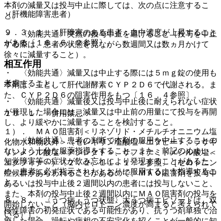
本剤の減量又は投与中止に際しては、次の点に注意するこ
（肝機能障害患者）
と。
９．３．１． 肝障害のある患者：血中濃度が上昇すること
・ 〈効能共通〉突然の投与中止を避けること（投与を中止
がある〔１６．６．２参照〕。
する際は、患者の状態を見ながら数週間又は数ヵ月かけて
徐々に減量すること）。
相互作用
・ 〈効能共通〉減量又は中止する際には５ｍｇ錠の使用も
考慮すること。
本剤は、主として肝代謝酵素ＣＹＰ２Ｄ６で代謝される。ま
た、ＣＹＰ２Ｄ６の阻害作用をもつ〔１６．４参照〕。
・ 〈効能共通〉減量後又は投与中止後に耐えられない症状
が発現した場合には、減量又は中止前の用量にて投与を再開
１０．１． 併用禁忌：
し、より緩やかに減量することを検討すること。
１）． ＭＡＯ阻害剤＜リネゾリド・メチルチオニニウム塩
・ 〈効能共通〉患者の判断で本剤の服用を中止することの
化物水和物以外＞（セレギリン塩酸塩＜エフピー＞、ラサギ
ないよう十分な服薬指導をすること。また、前記のめまい、
リンメシル酸塩＜アジレクト＞、サフィナミドメシル酸塩＜
知覚障害等の症状が飲み忘れにより発現することがあるた
エクフィナ＞）〔２．２、１１．１．１参照〕［セロトニン
め、患者に必ず指示されたとおりに服用するよう指導するこ
症候群があらわれることがあるので、ＭＡＯ阻害剤を投与中
と。
あるいは投与中止後２週間以内の患者には投与しないこと、
また、本剤の投与中止後２週間以内にＭＡＯ阻害剤の投与を
８．８． 〈うつ病・うつ状態〉大うつ病エピソードは、双
開始しないこと（脳内セロトニン濃度が高まると考えられて
極性障害の初発症状である可能性があり、抗うつ剤単独で治
いる）］。
療した場合、躁転や病相の不安定化を招くことが一般的に知