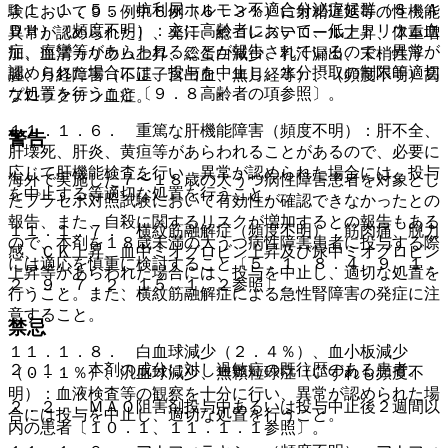
１１．１．５． 抗利尿ホルモン不適合分泌症候群（ＳＩＡ
験において９５例中６例（６．３％）に射精遅延等の性機能
ＤＨ）（頻度不明）：主に高齢者において、低ナトリウム血
異常が認められた］、発汗、総コレステロール上昇、体重増
症、痙攣等があらわれることが報告されているので、異常が
加、血清カリウム上昇、総蛋白減少、乳汁漏出、末梢性浮
認められた場合には、投与を中止し、水分摂取の制限等適切
腫、月経障害（不正子宮出血、無月経等）、（頻度不明）高
な処置を行うこと〔９．８高齢者の項参照〕。
プロラクチン血症。
１１．１．６． 重篤な肝機能障害（頻度不明）：肝不全、
警告
肝壊死、肝炎、黄疸等があらわれることがあるので、必要に
応じて肝機能検査を行い、異常が認められた場合には、投与
海外で実施した７〜１８歳の大うつ病性障害患者を対象とし
を中止する等適切な処置を行うこと。
たプラセボ対照試験において有効性が確認できなかったとの
報告、また、自殺に関するリスクが増加するとの報告もある
１１．１．７． 横紋筋融解症（頻度不明）：筋肉痛、脱力
ので、本剤を１８歳未満の大うつ病性障害患者に投与する際
感、ＣＫ上昇、血中ミオグロビン上昇及び尿中ミオグロビン
には適応を慎重に検討すること〔５．１、８．４、９．１．
上昇等があらわれた場合には、投与を中止し、適切な処置を
２、９．７．２、１５．１．２参照〕。
行うこと。また、横紋筋融解症による急性腎障害の発症に注
意すること。
禁忌
１１．１．８． 白血球減少（２．４％）、血小板減少
２．１． 本剤の成分に対し過敏症の既往歴のある患者。
（０．１％）、汎血球減少、無顆粒球症（いずれも頻度不
明）：血液検査等の観察を十分に行い、異常が認められた場
２．２． ＭＡＯ阻害剤投与中あるいは投与中止後２週間以
合には投与を中止し、適切な処置を行うこと。
内の患者〔１０．１、１１．１．１参照〕。