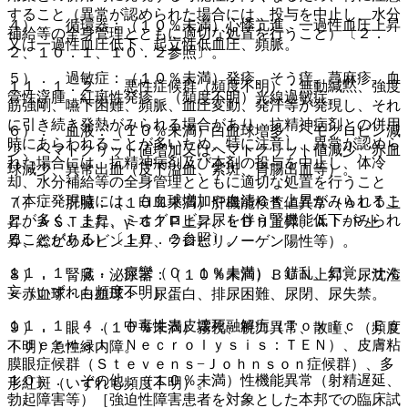
すること（異常が認められた場合には、投与を中止し、水分
４）． 循環器：（１０％未満）心悸亢進、一過性血圧上昇
補給等の全身管理とともに適切な処置を行うこと）〔２．
又は一過性血圧低下、起立性低血圧、頻脈。
２、１０．１、１０．２参照〕。
５）． 過敏症：（１０％未満）発疹、そう痒、蕁麻疹、血
１１．１．２． 悪性症候群（頻度不明）：無動緘黙、強度
管性浮腫、紅斑性発疹、（頻度不明）光線過敏症。
筋強剛、嚥下困難、頻脈、血圧変動、発汗等が発現し、それ
に引き続き発熱がみられる場合があり、抗精神病剤との併用
６）． 血液：（１０％未満）白血球増多、ヘモグロビン減
時にあらわれることが多いため、特に注意し、異常が認めら
少、ヘマトクリット値増加又はヘマトクリット値減少、赤血
れた場合には、抗精神病剤及び本剤の投与を中止し、体冷
球減少、異常出血（皮下溢血、紫斑、胃腸出血等）。
却、水分補給等の全身管理とともに適切な処置を行うこと
（本症発現時には、白血球増加や血清ＣＫ上昇がみられるこ
７）． 肝臓：（１０％未満）肝機能検査値異常（ＡＬＴ上
とが多く、また、ミオグロビン尿を伴う腎機能低下がみられ
昇、ＡＳＴ上昇、γ−ＧＴＰ上昇、ＬＤＨ上昇、Ａｌ−Ｐ上
ることがある）〔１０．２参照〕。
昇、総ビリルビン上昇、ウロビリノーゲン陽性等）。
１１．１．３． 痙攣（０．１％未満）、錯乱、幻覚、せん
８）． 腎臓・泌尿器：（１０％未満）ＢＵＮ上昇、尿沈渣
妄（いずれも頻度不明）。
＜赤血球・白血球＞、尿蛋白、排尿困難、尿閉、尿失禁。
１１．１．４． 中毒性表皮壊死融解症（Ｔｏｘｉｃ Ｅｐ
９）． 眼：（１０％未満）霧視、視力異常、散瞳、（頻度
ｉｄｅｒｍａｌ Ｎｅｃｒｏｌｙｓｉｓ：ＴＥＮ）、皮膚粘
不明）急性緑内障。
膜眼症候群（Ｓｔｅｖｅｎｓ−Ｊｏｈｎｓｏｎ症候群）、多
１０）． その他：（１０％未満）性機能異常（射精遅延、
形紅斑（いずれも頻度不明）。
勃起障害等）［強迫性障害患者を対象とした本邦での臨床試