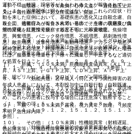
運動不穏、軽躁、躁病等があらわれることが報告されてい
４）． 循環器：（１０％未満）心悸亢進、一過性血圧上昇
る。また、因果関係は明らかではないが、これらの症状・行
又は一過性血圧低下、起立性低血圧、頻脈。
動を来した症例において、基礎疾患の悪化又は自殺念慮、自
５）． 過敏症：（１０％未満）発疹、そう痒、蕁麻疹、血
殺企図、他害行為が報告されているので、患者の状態及び病
管性浮腫、紅斑性発疹、（頻度不明）光線過敏症。
態の変化を注意深く観察するとともに、不安増悪、焦燥増
悪、興奮増悪、パニック発作増悪、不眠増悪、易刺激性増
６）． 血液：（１０％未満）白血球増多、ヘモグロビン減
悪、敵意増悪、攻撃性増悪、衝動性増悪、アカシジア増悪／
少、ヘマトクリット値増加又はヘマトクリット値減少、赤血
精神運動不穏増悪、軽躁増悪、躁病増悪等が観察された場合
球減少、異常出血（皮下溢血、紫斑、胃腸出血等）。
には、服薬量を増量せず、徐々に減量し、中止するなど適切
な処置を行うこと〔５．１、８．２、８．４−８．６、９．
７）． 肝臓：（１０％未満）肝機能検査値異常（ＡＬＴ上
１．１−９．１．４、１５．１．２、１５．１．３参照〕。
昇、ＡＳＴ上昇、γ−ＧＴＰ上昇、ＬＤＨ上昇、Ａｌ−Ｐ上
昇、総ビリルビン上昇、ウロビリノーゲン陽性等）。
８．４． 〈効能共通〉若年成人（特に大うつ病性障害の若
年成人患者）において、本剤投与中に自殺行動（自殺既遂、
８）． 腎臓・泌尿器：（１０％未満）ＢＵＮ上昇、尿沈渣
自殺企図）のリスクが高くなる可能性が報告されているた
＜赤血球・白血球＞、尿蛋白、排尿困難、尿閉、尿失禁。
め、これらの患者に投与する場合には注意深く観察すること
〔１．警告の項、５．１、８．２、８．３、８．５、８．
９）． 眼：（１０％未満）霧視、視力異常、散瞳、（頻度
６、９．１．１、９．１．２、１５．１．２、１５．１．３
不明）急性緑内障。
参照〕。
１０）． その他：（１０％未満）性機能異常（射精遅延、
８．５． 〈効能共通〉自殺目的での過量服用を防ぐため、
勃起障害等）［強迫性障害患者を対象とした本邦での臨床試
自殺傾向が認められる患者に処方する場合には、１回分の処