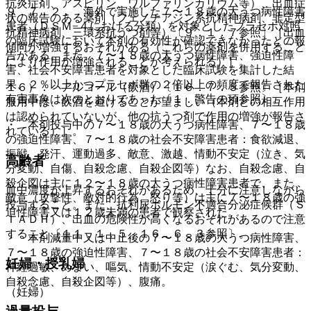
抗炎症剤、アスピリン、ワルファリンカリウム等）、出血症
９．７．２． 海外で実施した７〜１８歳の大うつ病性障害
状の報告のある薬剤（フェノチアジン系抗精神病剤、非定型
患者（ＤＳＭ−４における分類）を対象としたプラセボ対照
抗精神病剤、三環系抗うつ剤等）〔９．１．７参照〕［出血
の臨床試験において本剤の有効性が確認できなかったとの報
傾向が増強するおそれがある（これらの薬剤を併用すること
告がある。また、７〜１８歳の大うつ病性障害、強迫性障
により作用が増強されることが考えられる）］。
害、社会不安障害患者を対象とした臨床試験を集計した結
果、２％以上かつプラセボ群の２倍以上の頻度で報告された
１６）． アルコール（飲酒）〔１６．７．５参照〕［本剤
有害事象は次のとおりであった〔１．警告の項参照〕。
服用中は、飲酒を避けることが望ましい（本剤との相互作用
は認められていないが、他の抗うつ剤で作用の増強が報告さ
・ 本剤投与中の７〜１８歳の大うつ病性障害、７〜１８歳
れている）］。
の強迫性障害、７〜１８歳の社会不安障害患者：食欲減退、
振戦、発汗、運動過多、敵意、激越、情動不安定（泣き、気
高齢者
分変動、自傷、自殺念慮、自殺企図等）なお、自殺念慮、自
殺企図は主に１２〜１８歳の大うつ病性障害患者で、また、
血中濃度が上昇するおそれがあるため、十分に注意しながら
敵意（攻撃性、敵対的行為、怒り等）は主に７〜１８歳の強
投与すること。また、抗利尿ホルモン不適合分泌症候群（Ｓ
迫性障害又は１２歳未満の患者で観察された。
ＩＡＤＨ）、出血の危険性が高くなるおそれがあるので注意
すること〔１１．１．５、１６．６．３参照〕。
・ 本剤減量中又は中止後の７〜１８歳の大うつ病性障害、
７〜１８歳の強迫性障害、７〜１８歳の社会不安障害患者：
妊婦・授乳婦
神経過敏、めまい、嘔気、情動不安定（涙ぐむ、気分変動、
自殺念慮、自殺企図等）、腹痛。
（妊婦）