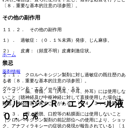
〔８．重要な基本的注意の項参照〕。
その他の副作用
１１．２． その他の副作用
１）． 過敏症：（０．１％未満）発疹、じん麻疹。
２）． 皮膚：（頻度不明）皮膚刺激症状。
ホーム
禁忌
薬剤情報
２．１． クロルヘキシジン製剤に対し過敏症の既往歴のあ
る者〔８．重要な基本的注意の項参照〕。
グルコジンＲ・エタノール液０．５％
２．２． 脳、脊髄、耳（内耳、中耳、外耳）には使用しな
いこと［聴神経及び中枢神経に対して直接使用した場合は、
グルコジンＲ・エタノール液
難聴、神経障害を来すことがある］〔１４．３．１参照〕。
０．５％
２．３． 腟、膀胱、口腔等の粘膜面には使用しないこと
［クロルヘキシジン製剤の前記部位への使用により、ショッ
ク、アナフィラキシーの症状の発現が報告されている］〔１