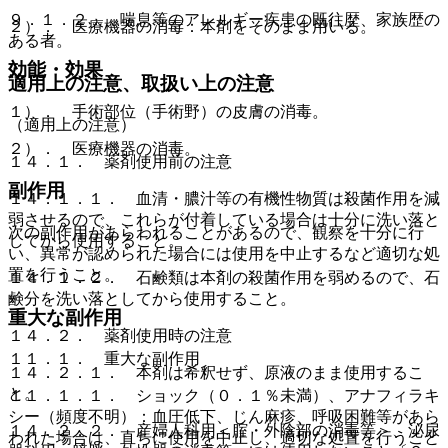
９．１．２． 喘息等のアレルギー疾患の既往歴、家族歴の
２）． 医療機器の消毒：本剤をそのまま用いる。
ある者。
効能・効果
適用上の注意、取扱い上の注意
１）． 手術部位（手術野）の皮膚の消毒。
（適用上の注意）
２）． 医療機器の消毒。
１４．１． 薬剤使用前の注意
副作用
１４．１．１． 血清・膿汁等の有機性物質は殺菌作用を減
弱させるので、これらが付着している場合は十分に洗い落と
次の副作用があらわれることがあるので、観察を十分に行
してから使用すること。
い、異常が認められた場合には使用を中止するなど適切な処
置を行うこと。
１４．１．２． 石鹸類は本剤の殺菌作用を弱めるので、石
鹸分を洗い落としてから使用すること。
重大な副作用
１４．２． 薬剤使用時の注意
１１．１． 重大な副作用
１４．２．１． 本剤は希釈せず、原液のまま使用するこ
と。
１１．１．１． ショック（０．１％未満）、アナフィラキ
シー（頻度不明）：血圧低下、じん麻疹、呼吸困難等があら
１４．２．２． 産婦人科用＜腟・外陰部の消毒等＞、泌尿
われた場合は、直ちに使用を中止し、適切な処置を行うこと