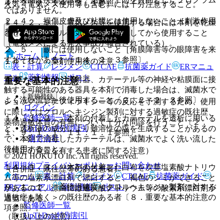
４．２．２、１４．３．１参照〕。
火気（電気メス使用等も含む）には十分注意すること。
ではありません。
２．４． 損傷皮膚及び粘膜には使用しないこと［刺激作用
１４．２．９． 電気メス等を使用する場合には本剤を乾燥
を有する］。
させ、アルコール蒸気の拡散を確認してから使用すること
（電気メスによる発火事故が報告されている）。
２．５． 眼には使用しないこと［角膜障害等の眼障害を来
ホーム
ノート
すおそれがある］〔１４．２．３参照〕。
１４．３． 薬剤使用後の注意
表・計算
レジメン
CTCAE
抗菌薬ガイド
ERマニュ
アル
薬剤情報
ポスト
１４．３．１． 注射器、カテーテル等の神経や粘膜面に接
重要な基本的注意
触する可能性のある器具を本剤で消毒した場合は、滅菌水で
新規登録
よく洗い流した後使用すること〔２．２、２．３参照〕。
ショック、アナフィラキシー等の反応を予測するため、使用
ログイン
に際してはクロルヘキシジン製剤に対する過敏症の既往歴、
監修医師一覧
１４．３．２． 本剤の付着したカテーテルを透析に用いる
薬物過敏体質の有無について十分な問診を行うこと〔２．
UpToDate特別割引
と、透析液の成分により難溶性の塩を生成することがあるの
１、９．１．１、１１．１．１参照〕。
運営会社
で、本剤で消毒したカテーテルは、滅菌水でよく洗い流した
後使用すること。
（特定の背景を有する患者に関する注意）
© 2021 HOKUTO Inc. All rights reserved.
利用規約
プライバシーポリシー
お問い合わせ
１４．３．３． 本剤の付着した白布を次亜塩素酸ナトリウ
（合併症・既往歴等のある患者）
ホーム
表・計算
レジメン
CTCAE
抗菌薬ガイド
ム等の塩素系漂白剤で漂白すると、褐色のシミができること
ERマニュアル
薬剤情報
ポスト
９．１．１． 薬物過敏症＜クロルヘキシジン製剤に対する
があるので、漂白には過炭酸ナトリウム等の酸素系漂白剤が
過敏症を除く＞の既往歴のある者〔８．重要な基本的注意の
適当である。
監修医師一覧
項参照〕。
UpToDate特別割引
（取扱い上の注意）