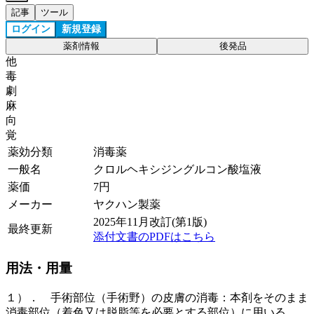
記事
ツール
ログイン
新規登録
薬剤情報
後発品
他
毒
劇
麻
向
覚
薬効分類
消毒薬
一般名
クロルヘキシジングルコン酸塩液
薬価
7
円
メーカー
ヤクハン製薬
2025年11月改訂(第1版)
最終更新
添付文書のPDFはこちら
用法・用量
１）． 手術部位（手術野）の皮膚の消毒：本剤をそのまま
消毒部位（着色又は脱脂等を必要とする部位）に用いる。