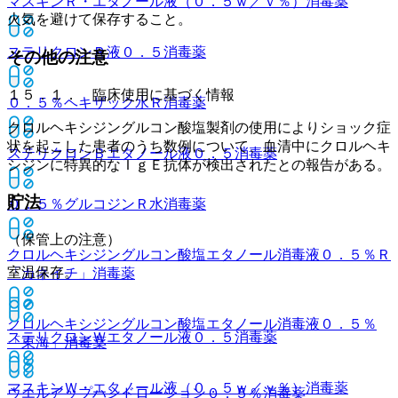
マスキンＲ・エタノール液（０．５ｗ／ｖ％）
消毒薬
火気を避けて保存すること。
ステリクロンＲ液０．５
消毒薬
その他の注意
１５．１． 臨床使用に基づく情報
０．５％ヘキザック水Ｒ
消毒薬
クロルヘキシジングルコン酸塩製剤の使用によりショック症
状を起こした患者のうち数例について、血清中にクロルヘキ
ステリクロンＢエタノール液０．５
消毒薬
シジンに特異的なＩｇＥ抗体が検出されたとの報告がある。
貯法
０．５％グルコジンＲ水
消毒薬
（保管上の注意）
クロルヘキシジングルコン酸塩エタノール消毒液０．５％Ｒ
室温保存。
「カネイチ」
消毒薬
クロルヘキシジングルコン酸塩エタノール消毒液０．５％
ステリクロンＷエタノール液０．５
消毒薬
「東海」
消毒薬
マスキンＷ・エタノール液（０．５ｗ／ｖ％）
消毒薬
ウエルアップハンドローション０．５％
消毒薬