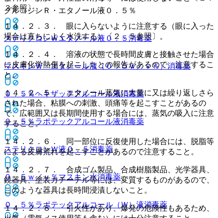
３参照〕。
グルコジンＲ・エタノール液０．５％
１４．２．３． 眼に入らないように注意する（眼に入った
場合は直ちによく水洗する）〔２．５参照〕。
ステリクロンＷエタノール液０．５
消毒薬
１４．２．４． 溶液の状態で長時間皮膚と接触させた場合
に皮膚化学熱傷を起こしたとの報告があるので、注意するこ
マスキンＷ・エタノール液（０．５ｗ／ｖ％）
消毒薬
と。
１４．２．５． エタノール蒸気に大量に又は繰り返しさら
０．５％ヘキザックアルコール液
消毒薬
された場合、粘膜への刺激、頭痛等を起こすことがあるの
で、広範囲又は長期間使用する場合には、蒸気の吸入に注意
０．５％ラポテックアルコール液
消毒薬
すること。
１４．２．６． 同一部位に反復使用した場合には、脱脂等
ステリクロンＷ液０．５
消毒薬
による皮膚荒れを起こすことがあるので注意すること。
１４．２．７． 合成ゴム製品、合成樹脂製品、光学器具、
０．５ｗ／ｖ％マスキン水
消毒薬
鏡器具、塗装カテーテル等には、変質するものがあるので、
このような器具は長時間浸漬しないこと。
０．５％ラポテックアルコール（Ｗ）液
消毒薬
１４．２．８． 引火性があり、爆発の危険性もあるため、