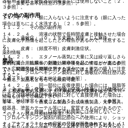
器科用＜膀胱・外性器の消毒等＞には使用しないこと〔２．
〔８．重要な基本的注意の項参照〕。
３参照〕。
その他の副作用
１４．２．３． 眼に入らないように注意する（眼に入った
場合は直ちによく水洗する）〔２．５参照〕。
１１．２． その他の副作用
１４．２．４． 溶液の状態で長時間皮膚と接触させた場合
１）． 過敏症：（０．１％未満）発疹、じん麻疹。
に皮膚化学熱傷を起こしたとの報告があるので、注意するこ
と。
２）． 皮膚：（頻度不明）皮膚刺激症状。
薬剤情報
１４．２．５． エタノール蒸気に大量に又は繰り返しさら
禁忌
された場合、粘膜への刺激、頭痛等を起こすことがあるの
薬剤写真、用法用量、効能効果や後発品の情報が一度に参照
で、広範囲又は長期間使用する場合には、蒸気の吸入に注意
でき、関連情報へ簡単にアクセスができます。
２．１． クロルヘキシジン製剤に対し過敏症の既往歴のあ
すること。
る者〔８．重要な基本的注意の項参照〕。
一般名、製品名どちらでも検索可能！
１４．２．６． 同一部位に反復使用した場合には、脱脂等
２．２． 脳、脊髄、耳（内耳、中耳、外耳）には使用しな
※ ご使用いただく際に、必ず最新の添付文書および安全性
による皮膚荒れを起こすことがあるので注意すること。
いこと［聴神経及び中枢神経に対して直接使用した場合は、
情報も併せてご確認下さい。
難聴、神経障害を来すことがある］〔１４．３．１参照〕。
１４．２．７． 合成ゴム製品、合成樹脂製品、光学器具、
鏡器具、塗装カテーテル等には、変質するものがあるので、
２．３． 腟、膀胱、口腔等の粘膜面には使用しないこと
このような器具は長時間浸漬しないこと。
［クロルヘキシジン製剤の前記部位への使用により、ショッ
ク、アナフィラキシーの症状の発現が報告されている］〔１
１４．２．８． 引火性があり、爆発の危険性もあるため、
※本製品は疾病の診断・治療・予防を目的としたプログラム