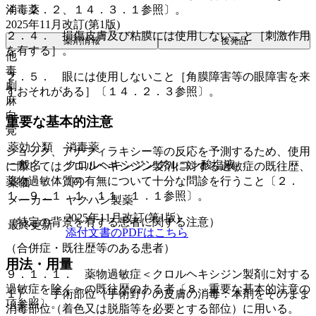
消毒薬
４．２．２、１４．３．１参照〕。
2025年11月改訂(第1版)
２．４． 損傷皮膚及び粘膜には使用しないこと［刺激作用
薬剤情報
後発品
を有する］。
他
毒
２．５． 眼には使用しないこと［角膜障害等の眼障害を来
劇
すおそれがある］〔１４．２．３参照〕。
麻
向
重要な基本的注意
覚
薬効分類
消毒薬
ショック、アナフィラキシー等の反応を予測するため、使用
一般名
クロルヘキシジングルコン酸塩液
に際してはクロルヘキシジン製剤に対する過敏症の既往歴、
薬物過敏体質の有無について十分な問診を行うこと〔２．
薬価
7
円
１、９．１．１、１１．１．１参照〕。
メーカー
ヤクハン製薬
2025年11月改訂(第1版)
（特定の背景を有する患者に関する注意）
最終更新
添付文書のPDFはこちら
（合併症・既往歴等のある患者）
用法・用量
９．１．１． 薬物過敏症＜クロルヘキシジン製剤に対する
過敏症を除く＞の既往歴のある者〔８．重要な基本的注意の
１）． 手術部位（手術野）の皮膚の消毒：本剤をそのまま
項参照〕。
消毒部位（着色又は脱脂等を必要とする部位）に用いる。