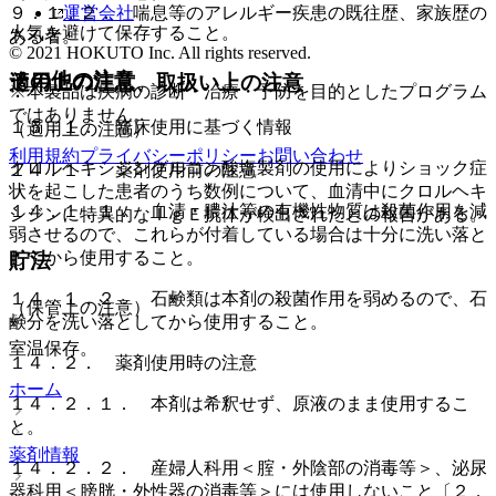
運営会社
９．１．２． 喘息等のアレルギー疾患の既往歴、家族歴の
火気を避けて保存すること。
ある者。
© 2021 HOKUTO Inc. All rights reserved.
その他の注意
適用上の注意、取扱い上の注意
※本製品は疾病の診断・治療・予防を目的としたプログラム
ではありません。
１５．１． 臨床使用に基づく情報
（適用上の注意）
利用規約
プライバシーポリシー
お問い合わせ
クロルヘキシジングルコン酸塩製剤の使用によりショック症
１４．１． 薬剤使用前の注意
状を起こした患者のうち数例について、血清中にクロルヘキ
１４．１．１． 血清・膿汁等の有機性物質は殺菌作用を減
シジンに特異的なＩｇＥ抗体が検出されたとの報告がある。
弱させるので、これらが付着している場合は十分に洗い落と
してから使用すること。
貯法
１４．１．２． 石鹸類は本剤の殺菌作用を弱めるので、石
（保管上の注意）
鹸分を洗い落としてから使用すること。
室温保存。
１４．２． 薬剤使用時の注意
ホーム
１４．２．１． 本剤は希釈せず、原液のまま使用するこ
と。
薬剤情報
１４．２．２． 産婦人科用＜腟・外陰部の消毒等＞、泌尿
器科用＜膀胱・外性器の消毒等＞には使用しないこと〔２．