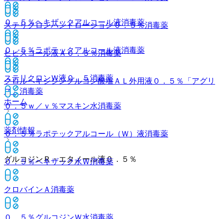
０．５％ヘキザックアルコール液
消毒薬
ステリクロンハンドローション０．５％
消毒薬
０．５％ラポテックアルコール液
消毒薬
ヒビスコール液Ａ０．５％
消毒薬
ステリクロンＷ液０．５
消毒薬
クロルヘキシジングルコン酸塩ＡＬ外用液０．５％「アグリ
ス」
消毒薬
ホーム
０．５ｗ／ｖ％マスキン水
消毒薬
薬剤情報
０．５％ラポテックアルコール（Ｗ）液
消毒薬
グルコジンＲ・エタノール液０．５％
０．５％ヘキザック水Ｗ
消毒薬
クロバインＡ
消毒薬
０．５％グルコジンＷ水
消毒薬