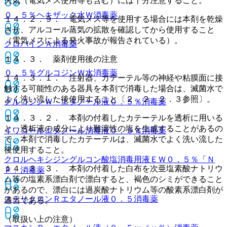
火気（電気メス使用等も含む）には十分注意すること。
０．５％ヘキザック水Ｗ
消毒薬
１４．２．９． 電気メス等を使用する場合には本剤を乾燥
させ、アルコール蒸気の拡散を確認してから使用すること
（電気メスによる発火事故が報告されている）。
クロバインＡ
消毒薬
１４．３． 薬剤使用後の注意
０．５％グルコジンＷ水
消毒薬
１４．３．１． 注射器、カテーテル等の神経や粘膜面に接
触する可能性のある器具を本剤で消毒した場合は、滅菌水で
よく洗い流した後使用すること〔２．２、２．３参照〕。
グルコジンＷ・エタノール液０．５％
消毒薬
１４．３．２． 本剤の付着したカテーテルを透析に用いる
と、透析液の成分により難溶性の塩を生成することがあるの
イワコールエタノール消毒液０．５％
消毒薬
で、本剤で消毒したカテーテルは、滅菌水でよく洗い流した
後使用すること。
クロルヘキシジングルコン酸塩消毒用液ＥＷ０．５％「Ｎ
１４．３．３． 本剤の付着した白布を次亜塩素酸ナトリウ
Ｐ」
消毒薬
ム等の塩素系漂白剤で漂白すると、褐色のシミができること
があるので、漂白には過炭酸ナトリウム等の酸素系漂白剤が
ステリクロンＲエタノール液０．５
消毒薬
適当である。
（取扱い上の注意）