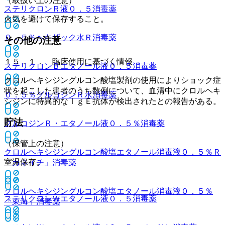
（取扱い上の注意）
ステリクロンＲ液０．５
消毒薬
火気を避けて保存すること。
０．５％ヘキザック水Ｒ
消毒薬
その他の注意
１５．１． 臨床使用に基づく情報
ステリクロンＢエタノール液０．５
消毒薬
クロルヘキシジングルコン酸塩製剤の使用によりショック症
状を起こした患者のうち数例について、血清中にクロルヘキ
０．５％グルコジンＲ水
消毒薬
シジンに特異的なＩｇＥ抗体が検出されたとの報告がある。
貯法
グルコジンＲ・エタノール液０．５％
消毒薬
（保管上の注意）
クロルヘキシジングルコン酸塩エタノール消毒液０．５％Ｒ
室温保存。
「カネイチ」
消毒薬
クロルヘキシジングルコン酸塩エタノール消毒液０．５％
ステリクロンＷエタノール液０．５
消毒薬
「東海」
消毒薬