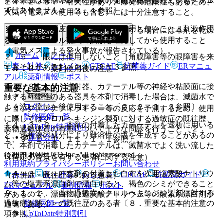
ク、アナフィラキシーの症状の発現が報告されている］〔１
１４．２．８． 引火性があり、爆発の危険性もあるため、
ではありません。
４．２．２、１４．３．１参照〕。
火気（電気メス使用等も含む）には十分注意すること。
２．４． 損傷皮膚及び粘膜には使用しないこと［刺激作用
１４．２．９． 電気メス等を使用する場合には本剤を乾燥
を有する］。
させ、アルコール蒸気の拡散を確認してから使用すること
（電気メスによる発火事故が報告されている）。
ホーム
ノート
２．５． 眼には使用しないこと［角膜障害等の眼障害を来
表・計算
レジメン
CTCAE
抗菌薬ガイド
ERマニュ
すおそれがある］〔１４．２．３参照〕。
１４．３． 薬剤使用後の注意
アル
薬剤情報
ポスト
１４．３．１． 注射器、カテーテル等の神経や粘膜面に接
重要な基本的注意
新規登録
触する可能性のある器具を本剤で消毒した場合は、滅菌水で
ログイン
よく洗い流した後使用すること〔２．２、２．３参照〕。
ショック、アナフィラキシー等の反応を予測するため、使用
監修医師一覧
に際してはクロルヘキシジン製剤に対する過敏症の既往歴、
１４．３．２． 本剤の付着したカテーテルを透析に用いる
UpToDate特別割引
薬物過敏体質の有無について十分な問診を行うこと〔２．
と、透析液の成分により難溶性の塩を生成することがあるの
運営会社
１、９．１．１、１１．１．１参照〕。
で、本剤で消毒したカテーテルは、滅菌水でよく洗い流した
© 2021 HOKUTO Inc. All rights reserved.
後使用すること。
（特定の背景を有する患者に関する注意）
利用規約
プライバシーポリシー
お問い合わせ
１４．３．３． 本剤の付着した白布を次亜塩素酸ナトリウ
ホーム
表・計算
レジメン
CTCAE
抗菌薬ガイド
（合併症・既往歴等のある患者）
ム等の塩素系漂白剤で漂白すると、褐色のシミができること
ERマニュアル
薬剤情報
ポスト
９．１．１． 薬物過敏症＜クロルヘキシジン製剤に対する
があるので、漂白には過炭酸ナトリウム等の酸素系漂白剤が
監修医師一覧
過敏症を除く＞の既往歴のある者〔８．重要な基本的注意の
適当である。
UpToDate特別割引
項参照〕。