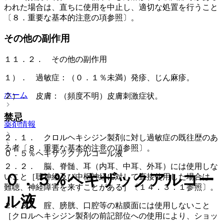
われた場合は、直ちに使用を中止し、適切な処置を行うこと
〔８．重要な基本的注意の項参照〕。
その他の副作用
１１．２． その他の副作用
１）． 過敏症：（０．１％未満）発疹、じん麻疹。
ホーム
２）． 皮膚：（頻度不明）皮膚刺激症状。
禁忌
薬剤情報
２．１． クロルヘキシジン製剤に対し過敏症の既往歴のあ
る者〔８．重要な基本的注意の項参照〕。
０．５％ヘキザックアルコール液
２．２． 脳、脊髄、耳（内耳、中耳、外耳）には使用しな
０．５％ヘキザックアルコー
いこと［聴神経及び中枢神経に対して直接使用した場合は、
難聴、神経障害を来すことがある］〔１４．３．１参照〕。
ル液
２．３． 腟、膀胱、口腔等の粘膜面には使用しないこと
［クロルヘキシジン製剤の前記部位への使用により、ショッ