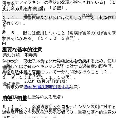
ク、アナフィラキシーの症状の発現が報告されている］〔１
消毒薬
４．２．２、１４．３．１参照〕。
2023年09月改訂(第1版)
薬剤情報
後発品
２．４． 損傷皮膚及び粘膜には使用しないこと［刺激作用
他
を有する］。
毒
劇
２．５． 眼には使用しないこと［角膜障害等の眼障害を来
麻
すおそれがある］〔１４．２．３参照〕。
向
覚
重要な基本的注意
薬効分類
消毒薬
ショック、アナフィラキシー等の反応を予測するため、使用
一般名
クロルヘキシジングルコン酸塩液
に際してはクロルヘキシジン製剤に対する過敏症の既往歴、
薬価
7
円
薬物過敏体質の有無について十分な問診を行うこと〔２．
メーカー
吉田製薬
１、９．１．１、１１．１．１参照〕。
2023年09月改訂(第1版)
最終更新
添付文書のPDFはこちら
（特定の背景を有する患者に関する注意）
（合併症・既往歴等のある患者）
用法・用量
９．１．１． 薬物過敏症＜クロルヘキシジン製剤に対する
〈手術部位（手術野）の皮膚の消毒〉
過敏症を除く＞の既往歴のある者〔８．重要な基本的注意の
項参照〕。