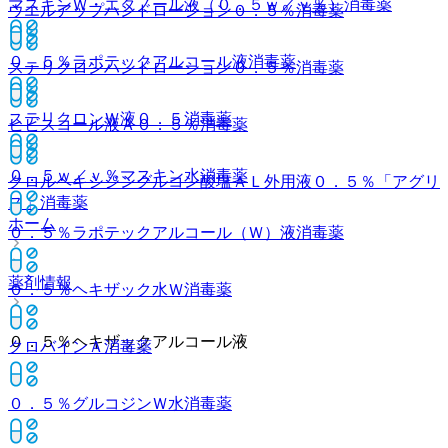
マスキンＷ・エタノール液（０．５ｗ／ｖ％）
消毒薬
ウエルアップハンドローション０．５％
消毒薬
０．５％ラポテックアルコール液
消毒薬
ステリクロンハンドローション０．５％
消毒薬
ステリクロンＷ液０．５
消毒薬
ヒビスコール液Ａ０．５％
消毒薬
０．５ｗ／ｖ％マスキン水
消毒薬
クロルヘキシジングルコン酸塩ＡＬ外用液０．５％「アグリ
ス」
消毒薬
ホーム
０．５％ラポテックアルコール（Ｗ）液
消毒薬
薬剤情報
０．５％ヘキザック水Ｗ
消毒薬
０．５％ヘキザックアルコール液
クロバインＡ
消毒薬
０．５％グルコジンＷ水
消毒薬