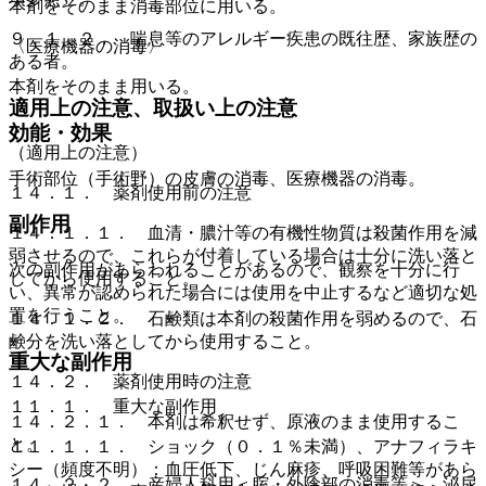
本剤をそのまま消毒部位に用いる。
９．１．２． 喘息等のアレルギー疾患の既往歴、家族歴の
〈医療機器の消毒〉
ある者。
本剤をそのまま用いる。
適用上の注意、取扱い上の注意
効能・効果
（適用上の注意）
手術部位（手術野）の皮膚の消毒、医療機器の消毒。
１４．１． 薬剤使用前の注意
副作用
１４．１．１． 血清・膿汁等の有機性物質は殺菌作用を減
弱させるので、これらが付着している場合は十分に洗い落と
次の副作用があらわれることがあるので、観察を十分に行
してから使用すること。
い、異常が認められた場合には使用を中止するなど適切な処
置を行うこと。
１４．１．２． 石鹸類は本剤の殺菌作用を弱めるので、石
鹸分を洗い落としてから使用すること。
重大な副作用
１４．２． 薬剤使用時の注意
１１．１． 重大な副作用
１４．２．１． 本剤は希釈せず、原液のまま使用するこ
と。
１１．１．１． ショック（０．１％未満）、アナフィラキ
シー（頻度不明）：血圧低下、じん麻疹、呼吸困難等があら
１４．２．２． 産婦人科用＜腟・外陰部の消毒等＞、泌尿