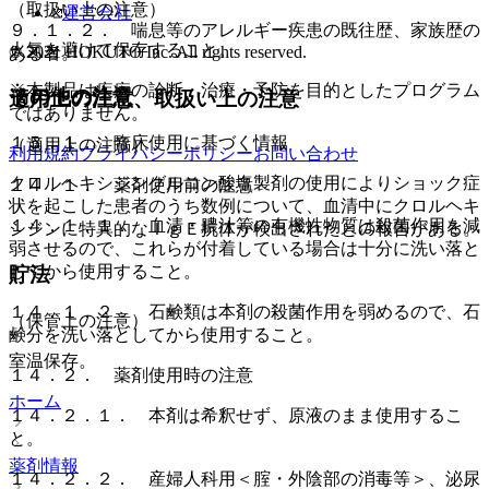
（取扱い上の注意）
運営会社
９．１．２． 喘息等のアレルギー疾患の既往歴、家族歴の
火気を避けて保存すること。
© 2021 HOKUTO Inc. All rights reserved.
ある者。
※本製品は疾病の診断・治療・予防を目的としたプログラム
その他の注意
適用上の注意、取扱い上の注意
ではありません。
１５．１． 臨床使用に基づく情報
（適用上の注意）
利用規約
プライバシーポリシー
お問い合わせ
クロルヘキシジングルコン酸塩製剤の使用によりショック症
１４．１． 薬剤使用前の注意
状を起こした患者のうち数例について、血清中にクロルヘキ
１４．１．１． 血清・膿汁等の有機性物質は殺菌作用を減
シジンに特異的なＩｇＥ抗体が検出されたとの報告がある。
弱させるので、これらが付着している場合は十分に洗い落と
してから使用すること。
貯法
１４．１．２． 石鹸類は本剤の殺菌作用を弱めるので、石
（保管上の注意）
鹸分を洗い落としてから使用すること。
室温保存。
１４．２． 薬剤使用時の注意
ホーム
１４．２．１． 本剤は希釈せず、原液のまま使用するこ
と。
薬剤情報
１４．２．２． 産婦人科用＜腟・外陰部の消毒等＞、泌尿