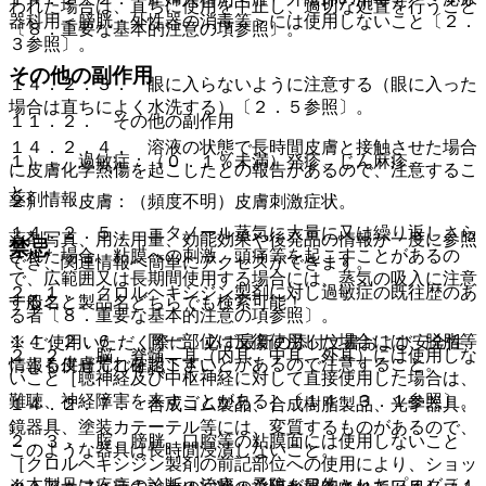
われた場合は、直ちに使用を中止し、適切な処置を行うこと
器科用＜膀胱・外性器の消毒等＞には使用しないこと〔２．
〔８．重要な基本的注意の項参照〕。
３参照〕。
その他の副作用
１４．２．３． 眼に入らないように注意する（眼に入った
場合は直ちによく水洗する）〔２．５参照〕。
１１．２． その他の副作用
１４．２．４． 溶液の状態で長時間皮膚と接触させた場合
１）． 過敏症：（０．１％未満）発疹、じん麻疹。
に皮膚化学熱傷を起こしたとの報告があるので、注意するこ
と。
薬剤情報
２）． 皮膚：（頻度不明）皮膚刺激症状。
１４．２．５． エタノール蒸気に大量に又は繰り返しさら
薬剤写真、用法用量、効能効果や後発品の情報が一度に参照
禁忌
された場合、粘膜への刺激、頭痛等を起こすことがあるの
でき、関連情報へ簡単にアクセスができます。
で、広範囲又は長期間使用する場合には、蒸気の吸入に注意
２．１． クロルヘキシジン製剤に対し過敏症の既往歴のあ
すること。
一般名、製品名どちらでも検索可能！
る者〔８．重要な基本的注意の項参照〕。
１４．２．６． 同一部位に反復使用した場合には、脱脂等
※ ご使用いただく際に、必ず最新の添付文書および安全性
２．２． 脳、脊髄、耳（内耳、中耳、外耳）には使用しな
による皮膚荒れを起こすことがあるので注意すること。
情報も併せてご確認下さい。
いこと［聴神経及び中枢神経に対して直接使用した場合は、
難聴、神経障害を来すことがある］〔１４．３．１参照〕。
１４．２．７． 合成ゴム製品、合成樹脂製品、光学器具、
鏡器具、塗装カテーテル等には、変質するものがあるので、
２．３． 腟、膀胱、口腔等の粘膜面には使用しないこと
このような器具は長時間浸漬しないこと。
［クロルヘキシジン製剤の前記部位への使用により、ショッ
※本製品は疾病の診断・治療・予防を目的としたプログラム