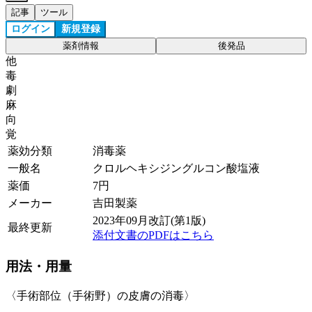
記事
ツール
ログイン
新規登録
薬剤情報
後発品
他
毒
劇
麻
向
覚
薬効分類
消毒薬
一般名
クロルヘキシジングルコン酸塩液
薬価
7
円
メーカー
吉田製薬
2023年09月改訂(第1版)
最終更新
添付文書のPDFはこちら
用法・用量
〈手術部位（手術野）の皮膚の消毒〉