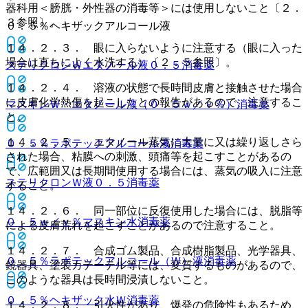
器科用＜膀胱・外性器の消毒等＞には使用しないこと〔２．
３参照〕。
０．５％ヘキザックアルコール液
１４．２．３． 眼に入らないように注意する（眼に入った
場合は直ちによく水洗する）〔２．５参照〕。
ステリクロンＷエタノール液０．５
消毒薬
１４．２．４． 溶液の状態で長時間皮膚と接触させた場合
に皮膚化学熱傷を起こしたとの報告があるので、注意するこ
マスキンＷ・エタノール液（０．５ｗ／ｖ％）
消毒薬
と。
１４．２．５． エタノール蒸気に大量に又は繰り返しさら
０．５％ラポテックアルコール液
消毒薬
された場合、粘膜への刺激、頭痛等を起こすことがあるの
で、広範囲又は長期間使用する場合には、蒸気の吸入に注意
ステリクロンＷ液０．５
消毒薬
すること。
１４．２．６． 同一部位に反復使用した場合には、脱脂等
０．５ｗ／ｖ％マスキン水
消毒薬
による皮膚荒れを起こすことがあるので注意すること。
１４．２．７． 合成ゴム製品、合成樹脂製品、光学器具、
０．５％ラポテックアルコール（Ｗ）液
消毒薬
鏡器具、塗装カテーテル等には、変質するものがあるので、
このような器具は長時間浸漬しないこと。
０．５％ヘキザック水Ｗ
消毒薬
１４．２．８． 引火性があり、爆発の危険性もあるため、