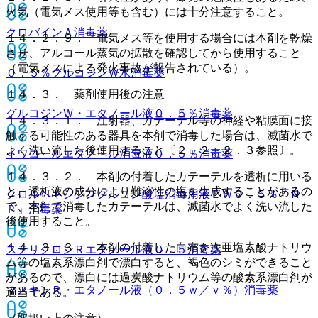
火気（電気メス使用等も含む）には十分注意すること。
クロバインＡ
消毒薬
１４．２．９． 電気メス等を使用する場合には本剤を乾燥
させ、アルコール蒸気の拡散を確認してから使用すること
（電気メスによる発火事故が報告されている）。
０．５％グルコジンＷ水
消毒薬
１４．３． 薬剤使用後の注意
グルコジンＷ・エタノール液０．５％
消毒薬
１４．３．１． 注射器、カテーテル等の神経や粘膜面に接
触する可能性のある器具を本剤で消毒した場合は、滅菌水で
よく洗い流した後使用すること〔２．２、２．３参照〕。
イワコールエタノール消毒液０．５％
消毒薬
１４．３．２． 本剤の付着したカテーテルを透析に用いる
と、透析液の成分により難溶性の塩を生成することがあるの
クロルヘキシジングルコン酸塩消毒用液ＥＷ０．５％「Ｎ
で、本剤で消毒したカテーテルは、滅菌水でよく洗い流した
Ｐ」
消毒薬
後使用すること。
１４．３．３． 本剤の付着した白布を次亜塩素酸ナトリウ
ステリクロンＲエタノール液０．５
消毒薬
ム等の塩素系漂白剤で漂白すると、褐色のシミができること
があるので、漂白には過炭酸ナトリウム等の酸素系漂白剤が
マスキンＲ・エタノール液（０．５ｗ／ｖ％）
消毒薬
適当である。