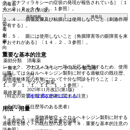
ク、アナフィラキシーの症状の発現が報告されている］〔１
消毒薬
４．２．２、１４．３．１参照〕。
2025年11月改訂(第1版)
薬剤情報
後発品
２．４． 損傷皮膚及び粘膜には使用しないこと［刺激作用
他
を有する］。
毒
劇
２．５． 眼には使用しないこと［角膜障害等の眼障害を来
麻
すおそれがある］〔１４．２．３参照〕。
向
覚
重要な基本的注意
薬効分類
消毒薬
ショック、アナフィラキシー等の反応を予測するため、使用
一般名
クロルヘキシジングルコン酸塩液
に際してはクロルヘキシジン製剤に対する過敏症の既往歴、
薬価
7
円
薬物過敏体質の有無について十分な問診を行うこと〔２．
メーカー
ヤクハン製薬
１、９．１．１、１１．１．１参照〕。
2025年11月改訂(第1版)
最終更新
添付文書のPDFはこちら
（特定の背景を有する患者に関する注意）
（合併症・既往歴等のある患者）
用法・用量
９．１．１． 薬物過敏症＜クロルヘキシジン製剤に対する
〈手術部位（手術野）の皮膚の消毒〉
過敏症を除く＞の既往歴のある者〔８．重要な基本的注意の
項参照〕。