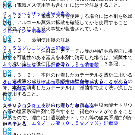
火気（電気メス使用等も含む）には十分注意すること。
０．５％ヘキザック水Ｗ
消毒薬
１４．２．９． 電気メス等を使用する場合には本剤を乾燥
させ、アルコール蒸気の拡散を確認してから使用すること
（電気メスによる発火事故が報告されている）。
クロバインＡ
消毒薬
１４．３． 薬剤使用後の注意
０．５％グルコジンＷ水
消毒薬
１４．３．１． 注射器、カテーテル等の神経や粘膜面に接
触する可能性のある器具を本剤で消毒した場合は、滅菌水で
よく洗い流した後使用すること〔２．２、２．３参照〕。
イワコールエタノール消毒液０．５％
消毒薬
１４．３．２． 本剤の付着したカテーテルを透析に用いる
と、透析液の成分により難溶性の塩を生成することがあるの
クロルヘキシジングルコン酸塩消毒用液ＥＷ０．５％「Ｎ
で、本剤で消毒したカテーテルは、滅菌水でよく洗い流した
Ｐ」
消毒薬
後使用すること。
１４．３．３． 本剤の付着した白布を次亜塩素酸ナトリウ
ステリクロンＲエタノール液０．５
消毒薬
ム等の塩素系漂白剤で漂白すると、褐色のシミができること
があるので、漂白には過炭酸ナトリウム等の酸素系漂白剤が
マスキンＲ・エタノール液（０．５ｗ／ｖ％）
消毒薬
適当である。