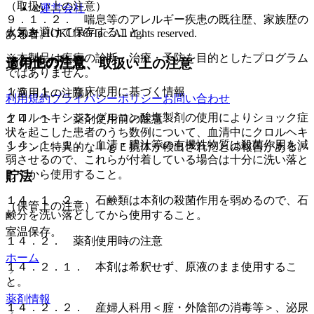
（取扱い上の注意）
運営会社
９．１．２． 喘息等のアレルギー疾患の既往歴、家族歴の
火気を避けて保存すること。
© 2021 HOKUTO Inc. All rights reserved.
ある者。
※本製品は疾病の診断・治療・予防を目的としたプログラム
その他の注意
適用上の注意、取扱い上の注意
ではありません。
１５．１． 臨床使用に基づく情報
（適用上の注意）
利用規約
プライバシーポリシー
お問い合わせ
クロルヘキシジングルコン酸塩製剤の使用によりショック症
１４．１． 薬剤使用前の注意
状を起こした患者のうち数例について、血清中にクロルヘキ
１４．１．１． 血清・膿汁等の有機性物質は殺菌作用を減
シジンに特異的なＩｇＥ抗体が検出されたとの報告がある。
弱させるので、これらが付着している場合は十分に洗い落と
してから使用すること。
貯法
１４．１．２． 石鹸類は本剤の殺菌作用を弱めるので、石
（保管上の注意）
鹸分を洗い落としてから使用すること。
室温保存。
１４．２． 薬剤使用時の注意
ホーム
１４．２．１． 本剤は希釈せず、原液のまま使用するこ
と。
薬剤情報
１４．２．２． 産婦人科用＜腟・外陰部の消毒等＞、泌尿