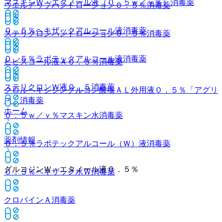
マスキンＷ・エタノール液（０．５ｗ／ｖ％）
消毒薬
ウエルアップハンドローション０．５％
消毒薬
０．５％ヘキザックアルコール液
消毒薬
ステリクロンハンドローション０．５％
消毒薬
０．５％ラポテックアルコール液
消毒薬
ヒビスコール液Ａ０．５％
消毒薬
ステリクロンＷ液０．５
消毒薬
クロルヘキシジングルコン酸塩ＡＬ外用液０．５％「アグリ
ス」
消毒薬
ホーム
０．５ｗ／ｖ％マスキン水
消毒薬
薬剤情報
０．５％ラポテックアルコール（Ｗ）液
消毒薬
グルコジンＷ・エタノール液０．５％
０．５％ヘキザック水Ｗ
消毒薬
クロバインＡ
消毒薬