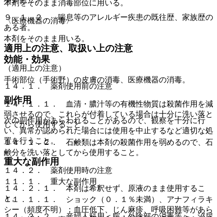
本剤をそのまま消毒部位に用いる。
９．１．２． 喘息等のアレルギー疾患の既往歴、家族歴の
〈医療機器の消毒〉
ある者。
本剤をそのまま用いる。
適用上の注意、取扱い上の注意
効能・効果
（適用上の注意）
手術部位（手術野）の皮膚の消毒、医療機器の消毒。
１４．１． 薬剤使用前の注意
副作用
１４．１．１． 血清・膿汁等の有機性物質は殺菌作用を減
弱させるので、これらが付着している場合は十分に洗い落と
次の副作用があらわれることがあるので、観察を十分に行
してから使用すること。
い、異常が認められた場合には使用を中止するなど適切な処
置を行うこと。
１４．１．２． 石鹸類は本剤の殺菌作用を弱めるので、石
鹸分を洗い落としてから使用すること。
重大な副作用
１４．２． 薬剤使用時の注意
１１．１． 重大な副作用
１４．２．１． 本剤は希釈せず、原液のまま使用するこ
と。
１１．１．１． ショック（０．１％未満）、アナフィラキ
シー（頻度不明）：血圧低下、じん麻疹、呼吸困難等があら
１４．２．２． 産婦人科用＜腟・外陰部の消毒等＞、泌尿