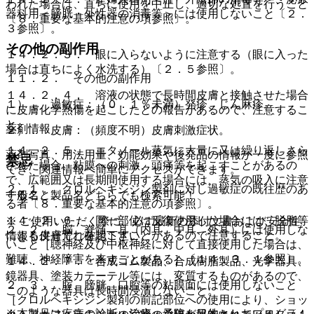
われた場合は、直ちに使用を中止し、適切な処置を行うこと
器科用＜膀胱・外性器の消毒等＞には使用しないこと〔２．
〔８．重要な基本的注意の項参照〕。
３参照〕。
その他の副作用
１４．２．３． 眼に入らないように注意する（眼に入った
場合は直ちによく水洗する）〔２．５参照〕。
１１．２． その他の副作用
１４．２．４． 溶液の状態で長時間皮膚と接触させた場合
１）． 過敏症：（０．１％未満）発疹、じん麻疹。
に皮膚化学熱傷を起こしたとの報告があるので、注意するこ
と。
薬剤情報
２）． 皮膚：（頻度不明）皮膚刺激症状。
１４．２．５． エタノール蒸気に大量に又は繰り返しさら
薬剤写真、用法用量、効能効果や後発品の情報が一度に参照
禁忌
された場合、粘膜への刺激、頭痛等を起こすことがあるの
でき、関連情報へ簡単にアクセスができます。
で、広範囲又は長期間使用する場合には、蒸気の吸入に注意
２．１． クロルヘキシジン製剤に対し過敏症の既往歴のあ
すること。
一般名、製品名どちらでも検索可能！
る者〔８．重要な基本的注意の項参照〕。
１４．２．６． 同一部位に反復使用した場合には、脱脂等
※ ご使用いただく際に、必ず最新の添付文書および安全性
２．２． 脳、脊髄、耳（内耳、中耳、外耳）には使用しな
による皮膚荒れを起こすことがあるので注意すること。
情報も併せてご確認下さい。
いこと［聴神経及び中枢神経に対して直接使用した場合は、
難聴、神経障害を来すことがある］〔１４．３．１参照〕。
１４．２．７． 合成ゴム製品、合成樹脂製品、光学器具、
鏡器具、塗装カテーテル等には、変質するものがあるので、
２．３． 腟、膀胱、口腔等の粘膜面には使用しないこと
このような器具は長時間浸漬しないこと。
［クロルヘキシジン製剤の前記部位への使用により、ショッ
※本製品は疾病の診断・治療・予防を目的としたプログラム