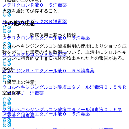
（取扱い上の注意）
ステリクロンＲ液０．５
消毒薬
火気を避けて保存すること。
０．５％ヘキザック水Ｒ
消毒薬
その他の注意
１５．１． 臨床使用に基づく情報
ステリクロンＢエタノール液０．５
消毒薬
クロルヘキシジングルコン酸塩製剤の使用によりショック症
状を起こした患者のうち数例について、血清中にクロルヘキ
０．５％グルコジンＲ水
消毒薬
シジンに特異的なＩｇＥ抗体が検出されたとの報告がある。
貯法
グルコジンＲ・エタノール液０．５％
消毒薬
（保管上の注意）
クロルヘキシジングルコン酸塩エタノール消毒液０．５％Ｒ
室温保存。
「カネイチ」
消毒薬
クロルヘキシジングルコン酸塩エタノール消毒液０．５％
ステリクロンＷエタノール液０．５
消毒薬
「東海」
消毒薬