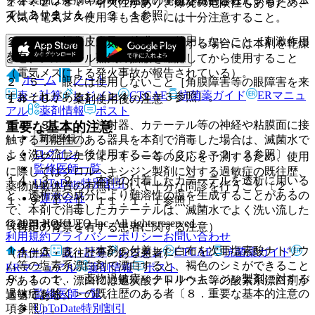
ク、アナフィラキシーの症状の発現が報告されている］〔１
１４．２．８． 引火性があり、爆発の危険性もあるため、
ではありません。
４．２．２、１４．３．１参照〕。
火気（電気メス使用等も含む）には十分注意すること。
２．４． 損傷皮膚及び粘膜には使用しないこと［刺激作用
１４．２．９． 電気メス等を使用する場合には本剤を乾燥
を有する］。
させ、アルコール蒸気の拡散を確認してから使用すること
（電気メスによる発火事故が報告されている）。
ホーム
ノート
２．５． 眼には使用しないこと［角膜障害等の眼障害を来
表・計算
レジメン
CTCAE
抗菌薬ガイド
ERマニュ
すおそれがある］〔１４．２．３参照〕。
１４．３． 薬剤使用後の注意
アル
薬剤情報
ポスト
１４．３．１． 注射器、カテーテル等の神経や粘膜面に接
重要な基本的注意
新規登録
触する可能性のある器具を本剤で消毒した場合は、滅菌水で
ログイン
よく洗い流した後使用すること〔２．２、２．３参照〕。
ショック、アナフィラキシー等の反応を予測するため、使用
監修医師一覧
に際してはクロルヘキシジン製剤に対する過敏症の既往歴、
１４．３．２． 本剤の付着したカテーテルを透析に用いる
UpToDate特別割引
薬物過敏体質の有無について十分な問診を行うこと〔２．
と、透析液の成分により難溶性の塩を生成することがあるの
運営会社
１、９．１．１、１１．１．１参照〕。
で、本剤で消毒したカテーテルは、滅菌水でよく洗い流した
© 2021 HOKUTO Inc. All rights reserved.
後使用すること。
（特定の背景を有する患者に関する注意）
利用規約
プライバシーポリシー
お問い合わせ
１４．３．３． 本剤の付着した白布を次亜塩素酸ナトリウ
ホーム
表・計算
レジメン
CTCAE
抗菌薬ガイド
（合併症・既往歴等のある患者）
ム等の塩素系漂白剤で漂白すると、褐色のシミができること
ERマニュアル
薬剤情報
ポスト
９．１．１． 薬物過敏症＜クロルヘキシジン製剤に対する
があるので、漂白には過炭酸ナトリウム等の酸素系漂白剤が
監修医師一覧
過敏症を除く＞の既往歴のある者〔８．重要な基本的注意の
適当である。
UpToDate特別割引
項参照〕。