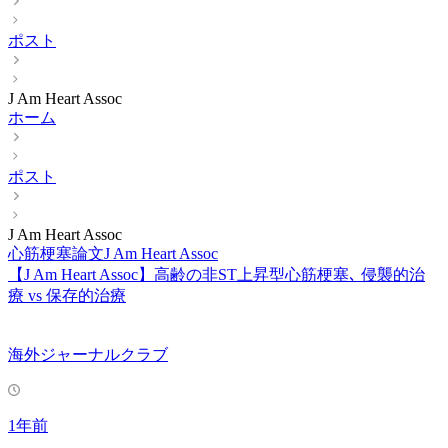
ポスト
J Am Heart Assoc
ホーム
ポスト
J Am Heart Assoc
心筋梗塞
論文
J Am Heart Assoc
【J Am Heart Assoc】高齢の非ST上昇型心筋梗塞､ 侵襲的治
療 vs 保存的治療
海外ジャーナルクラブ
1年前