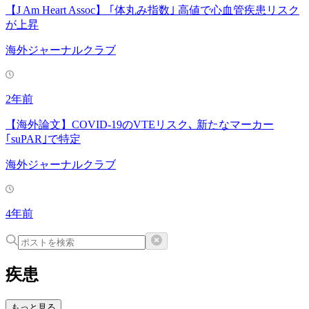
【J Am Heart Assoc】 ｢体丸み指数｣ 高値で心血管疾患リスク
が上昇
海外ジャーナルクラブ
2年前
【海外論文】COVID-19のVTEリスク､ 新たなマーカー
｢suPAR｣で特定
海外ジャーナルクラブ
4年前
疾患
もっと見る