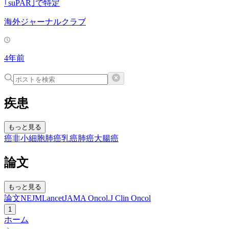
｢suPAR｣で特定
海外ジャーナルクラブ
4年前
疾患
もっと見る
癌
非小細胞肺癌
乳癌
肺癌
大腸癌
論文
もっと見る
論文
NEJM
Lancet
JAMA Oncol.
J Clin Oncol
1
ホーム