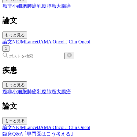
癌
非小細胞肺癌
乳癌
肺癌
大腸癌
論文
もっと見る
論文
NEJM
Lancet
JAMA Oncol.
J Clin Oncol
1
疾患
もっと見る
癌
非小細胞肺癌
乳癌
肺癌
大腸癌
論文
もっと見る
論文
NEJM
Lancet
JAMA Oncol.
J Clin Oncol
臨床Q&A ｢専門医はこう考える｣