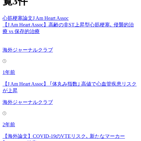
覧
3
件
心筋梗塞
論文
J Am Heart Assoc
【J Am Heart Assoc】高齢の非ST上昇型心筋梗塞､ 侵襲的治
療 vs 保存的治療
海外ジャーナルクラブ
1年前
【J Am Heart Assoc】 ｢体丸み指数｣ 高値で心血管疾患リスク
が上昇
海外ジャーナルクラブ
2年前
【海外論文】COVID-19のVTEリスク､ 新たなマーカー