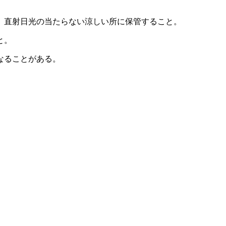
、直射日光の当たらない涼しい所に保管すること。
と。
なることがある。