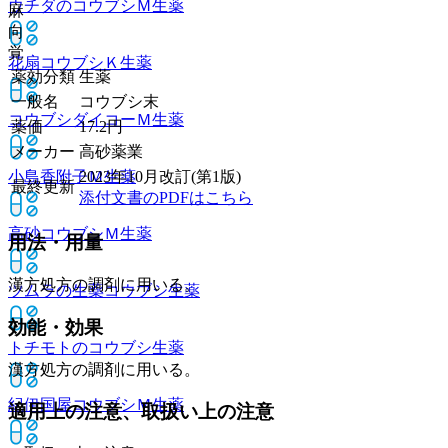
ウチダのコウブシＭ
生薬
麻
向
覚
花扇コウブシＫ
生薬
薬効分類
生薬
一般名
コウブシ末
コウブシダイコーＭ
生薬
薬価
17.2
円
メーカー
高砂薬業
小島香附子Ｍ
生薬
2023年10月改訂(第1版)
最終更新
添付文書のPDFはこちら
高砂コウブシＭ
生薬
用法・用量
漢方処方の調剤に用いる。
ツムラの生薬コウブシ
生薬
効能・効果
トチモトのコウブシ
生薬
漢方処方の調剤に用いる。
紀伊国屋コウブシＭ
生薬
適用上の注意、取扱い上の注意