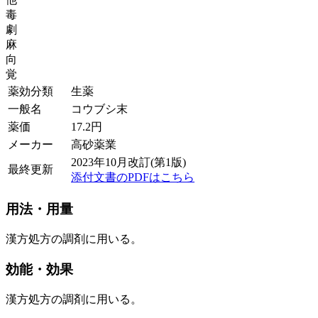
毒
劇
麻
向
覚
薬効分類
生薬
一般名
コウブシ末
薬価
17.2
円
メーカー
高砂薬業
2023年10月改訂(第1版)
最終更新
添付文書のPDFはこちら
用法・用量
漢方処方の調剤に用いる。
効能・効果
漢方処方の調剤に用いる。