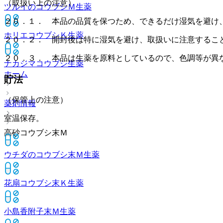
（取扱い上の注意）
ツルイのコウブシＭ
生薬
２０．１． 本品の品質を保つため、できるだけ湿気を避け
ホリエコウブシＫ
生薬
２０．２． 開封後は特に湿気を避け、取扱いに注意するこ
２０．３． 本品は生薬を原料としているので、色調等が異
ナカジマコウブシ
生薬
ホーム
貯法
（保管上の注意）
薬剤情報
室温保存。
高砂コウブシ末Ｍ
ウチダのコウブシ末Ｍ
生薬
花扇コウブシ末Ｋ
生薬
小島香附子末Ｍ
生薬