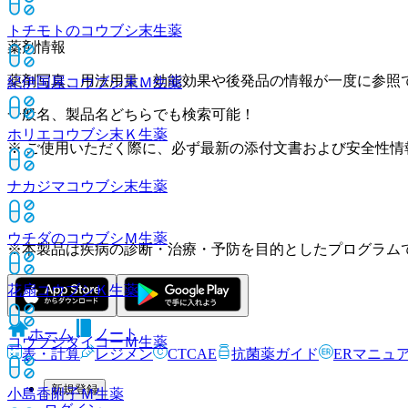
トチモトのコウブシ末
生薬
薬剤情報
薬剤写真、用法用量、効能効果や後発品の情報が一度に参照
紀伊国屋コウブシ末Ｍ
生薬
一般名、製品名どちらでも検索可能！
ホリエコウブシ末Ｋ
生薬
※ ご使用いただく際に、必ず最新の添付文書および安全性情
ナカジマコウブシ末
生薬
ウチダのコウブシＭ
生薬
※本製品は疾病の診断・治療・予防を目的としたプログラム
花扇コウブシＫ
生薬
ホーム
ノート
コウブシダイコーＭ
生薬
表・計算
レジメン
CTCAE
抗菌薬ガイド
ERマニュ
新規登録
小島香附子Ｍ
生薬