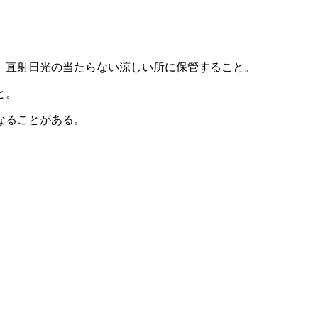
、直射日光の当たらない涼しい所に保管すること。
と。
なることがある。