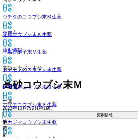
ウチダのコウブシ末Ｍ
生薬
ホーム
花扇コウブシ末Ｋ
生薬
薬剤情報
小島香附子末Ｍ
生薬
高砂コウブシ末Ｍ
トチモトのコウブシ末
生薬
高砂コウブシ末Ｍ
紀伊国屋コウブシ末Ｍ
生薬
生薬
ホリエコウブシ末Ｋ
生薬
2023年10月改訂(第1版)
薬剤情報
他
ナカジマコウブシ末
生薬
毒
劇