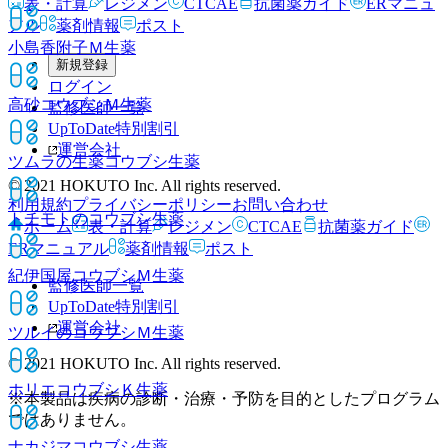
表・計算
レジメン
CTCAE
抗菌薬ガイド
ERマニュ
アル
薬剤情報
ポスト
小島香附子Ｍ
生薬
新規登録
ログイン
高砂コウブシＭ
生薬
監修医師一覧
UpToDate特別割引
運営会社
ツムラの生薬コウブシ
生薬
© 2021 HOKUTO Inc. All rights reserved.
利用規約
プライバシーポリシー
お問い合わせ
トチモトのコウブシ
生薬
ホーム
表・計算
レジメン
CTCAE
抗菌薬ガイド
ERマニュアル
薬剤情報
ポスト
紀伊国屋コウブシＭ
生薬
監修医師一覧
UpToDate特別割引
運営会社
ツルイのコウブシＭ
生薬
© 2021 HOKUTO Inc. All rights reserved.
ホリエコウブシＫ
生薬
※本製品は疾病の診断・治療・予防を目的としたプログラム
ではありません。
ナカジマコウブシ
生薬