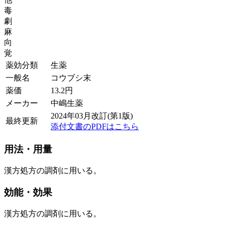
毒
劇
麻
向
覚
薬効分類
生薬
一般名
コウブシ末
薬価
13.2
円
メーカー
中嶋生薬
2024年03月改訂(第1版)
最終更新
添付文書のPDFはこちら
用法・用量
漢方処方の調剤に用いる。
効能・効果
漢方処方の調剤に用いる。