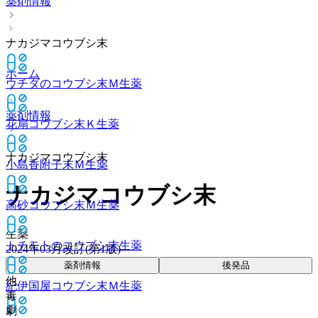
薬剤情報
ナカジマコウブシ末
ホーム
ウチダのコウブシ末Ｍ
生薬
薬剤情報
花扇コウブシ末Ｋ
生薬
ナカジマコウブシ末
小島香附子末Ｍ
生薬
ナカジマコウブシ末
高砂コウブシ末Ｍ
生薬
生薬
トチモトのコウブシ末
生薬
2024年03月改訂(第1版)
薬剤情報
後発品
他
紀伊国屋コウブシ末Ｍ
生薬
毒
劇