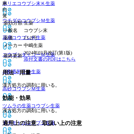
麻
ホリエコウブシ末Ｋ
生薬
向
覚
ウチダのコウブシＭ
生薬
薬効分類
生薬
一般名
コウブシ末
花扇コウブシＫ
生薬
薬価
13.2
円
メーカー
中嶋生薬
2024年03月改訂(第1版)
コウブシダイコーＭ
生薬
最終更新
添付文書のPDFはこちら
小島香附子Ｍ
生薬
用法・用量
漢方処方の調剤に用いる。
高砂コウブシＭ
生薬
効能・効果
ツムラの生薬コウブシ
生薬
漢方処方の調剤に用いる。
適用上の注意、取扱い上の注意
トチモトのコウブシ
生薬