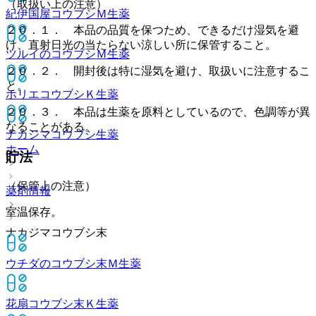
（取扱い上の注意）
紀伊国屋コウブシＭ
生薬
２０．１． 本品の品質を保つため、できるだけ湿気を避
け、直射日光の当たらない涼しい所に保管すること。
ツルイのコウブシＭ
生薬
２０．２． 開封後は特に湿気を避け、取扱いに注意するこ
と。
ホリエコウブシＫ
生薬
２０．３． 本品は生薬を原料としているので、色調等が異
なることがある。
ナカジマコウブシ
生薬
ホーム
貯法
（保管上の注意）
薬剤情報
室温保存。
ナカジマコウブシ末
ウチダのコウブシ末Ｍ
生薬
花扇コウブシ末Ｋ
生薬