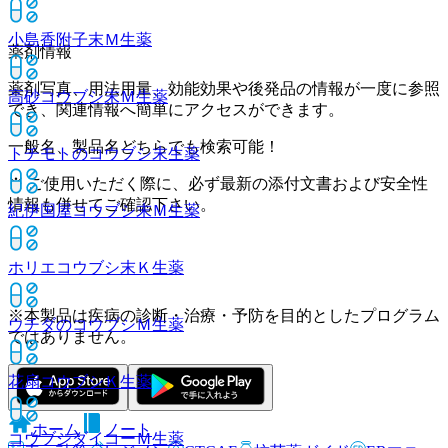
小島香附子末Ｍ
生薬
薬剤情報
薬剤写真、用法用量、効能効果や後発品の情報が一度に参照
高砂コウブシ末Ｍ
生薬
でき、関連情報へ簡単にアクセスができます。
一般名、製品名どちらでも検索可能！
トチモトのコウブシ末
生薬
※ ご使用いただく際に、必ず最新の添付文書および安全性
情報も併せてご確認下さい。
紀伊国屋コウブシ末Ｍ
生薬
ホリエコウブシ末Ｋ
生薬
※本製品は疾病の診断・治療・予防を目的としたプログラム
ウチダのコウブシＭ
生薬
ではありません。
花扇コウブシＫ
生薬
ホーム
ノート
コウブシダイコーＭ
生薬