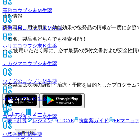
高砂コウブシ末Ｍ
生薬
薬剤情報
薬剤写真、用法用量、効能効果や後発品の情報が一度に参照
紀伊国屋コウブシ末Ｍ
生薬
一般名、製品名どちらでも検索可能！
ホリエコウブシ末Ｋ
生薬
※ ご使用いただく際に、必ず最新の添付文書および安全性情
ナカジマコウブシ末
生薬
ウチダのコウブシＭ
生薬
※本製品は疾病の診断・治療・予防を目的としたプログラム
花扇コウブシＫ
生薬
ホーム
ノート
コウブシダイコーＭ
生薬
表・計算
レジメン
CTCAE
抗菌薬ガイド
ERマニュ
新規登録
小島香附子Ｍ
生薬