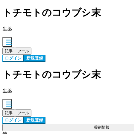
トチモトのコウブシ末
生薬
記事
ツール
ログイン
新規登録
トチモトのコウブシ末
生薬
記事
ツール
ログイン
新規登録
薬剤情報
他