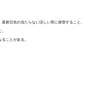
、直射日光の当たらない涼しい所に保管すること。
と。
なることがある。