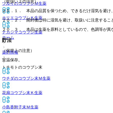
（取扱い上の注意）
ツルイのコウブシＭ
生薬
２０．１． 本品の品質を保つため、できるだけ湿気を避け
ホリエコウブシＫ
生薬
２０．２． 開封後は特に湿気を避け、取扱いに注意するこ
２０．３． 本品は生薬を原料としているので、色調等が異
ナカジマコウブシ
生薬
ホーム
貯法
（保管上の注意）
薬剤情報
室温保存。
トチモトのコウブシ末
ウチダのコウブシ末Ｍ
生薬
花扇コウブシ末Ｋ
生薬
小島香附子末Ｍ
生薬