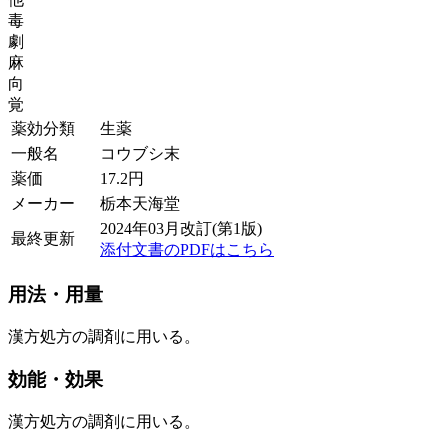
毒
劇
麻
向
覚
薬効分類
生薬
一般名
コウブシ末
薬価
17.2
円
メーカー
栃本天海堂
2024年03月改訂(第1版)
最終更新
添付文書のPDFはこちら
用法・用量
漢方処方の調剤に用いる。
効能・効果
漢方処方の調剤に用いる。