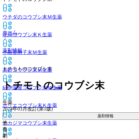
ウチダのコウブシ末Ｍ
生薬
ホーム
花扇コウブシ末Ｋ
生薬
薬剤情報
小島香附子末Ｍ
生薬
トチモトのコウブシ末
高砂コウブシ末Ｍ
生薬
トチモトのコウブシ末
紀伊国屋コウブシ末Ｍ
生薬
生薬
ホリエコウブシ末Ｋ
生薬
2024年03月改訂(第1版)
薬剤情報
他
ナカジマコウブシ末
生薬
毒
劇