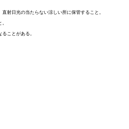
、直射日光の当たらない涼しい所に保管すること。
と。
なることがある。