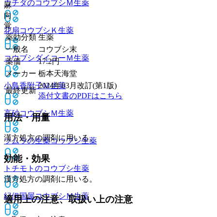
ウチダのコウブシＭ
生薬
麻
向
覚
花扇コウブシＫ
生薬
薬効分類
生薬
一般名
コウブシ末
コウブシダイコーＭ
生薬
薬価
17.2
円
メーカー
栃本天海堂
小島香附子Ｍ
生薬
2024年03月改訂(第1版)
最終更新
添付文書のPDFはこちら
高砂コウブシＭ
生薬
用法・用量
漢方処方の調剤に用いる。
ツムラの生薬コウブシ
生薬
効能・効果
トチモトのコウブシ
生薬
漢方処方の調剤に用いる。
紀伊国屋コウブシＭ
生薬
適用上の注意、取扱い上の注意