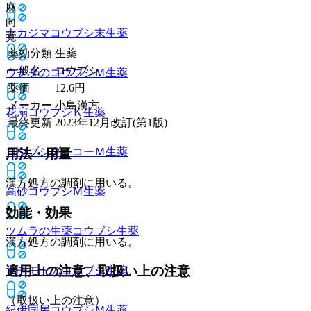
麻
向
ナカジマコウブシ末
生薬
覚
薬効分類
生薬
一般名
コウブシ
ウチダのコウブシＭ
生薬
薬価
12.6
円
メーカー
小島漢方
花扇コウブシＫ
生薬
最終更新
2023年12月改訂(第1版)
コウブシダイコーＭ
生薬
用法・用量
漢方処方の調剤に用いる。
高砂コウブシＭ
生薬
効能・効果
ツムラの生薬コウブシ
生薬
漢方処方の調剤に用いる。
適用上の注意、取扱い上の注意
トチモトのコウブシ
生薬
（取扱い上の注意）
紀伊国屋コウブシＭ
生薬