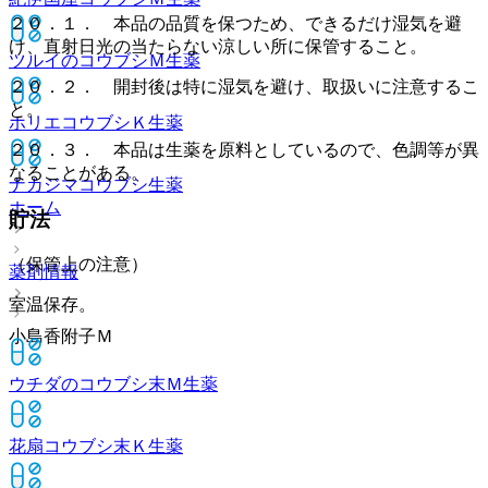
２０．１． 本品の品質を保つため、できるだけ湿気を避
け、直射日光の当たらない涼しい所に保管すること。
ツルイのコウブシＭ
生薬
２０．２． 開封後は特に湿気を避け、取扱いに注意するこ
と。
ホリエコウブシＫ
生薬
２０．３． 本品は生薬を原料としているので、色調等が異
なることがある。
ナカジマコウブシ
生薬
ホーム
貯法
（保管上の注意）
薬剤情報
室温保存。
小島香附子Ｍ
ウチダのコウブシ末Ｍ
生薬
花扇コウブシ末Ｋ
生薬