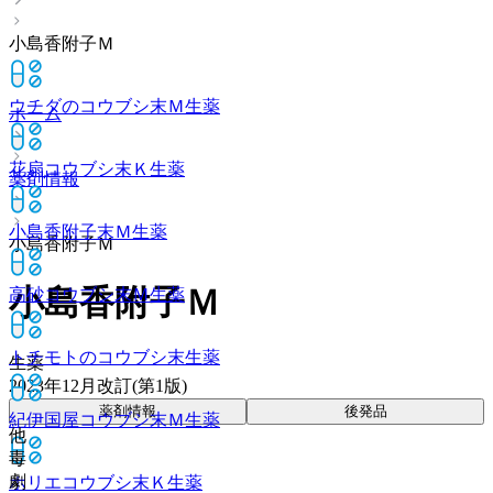
小島香附子Ｍ
ウチダのコウブシ末Ｍ
生薬
ホーム
花扇コウブシ末Ｋ
生薬
薬剤情報
小島香附子末Ｍ
生薬
小島香附子Ｍ
小島香附子Ｍ
高砂コウブシ末Ｍ
生薬
トチモトのコウブシ末
生薬
生薬
2023年12月改訂(第1版)
薬剤情報
後発品
紀伊国屋コウブシ末Ｍ
生薬
他
毒
劇
ホリエコウブシ末Ｋ
生薬