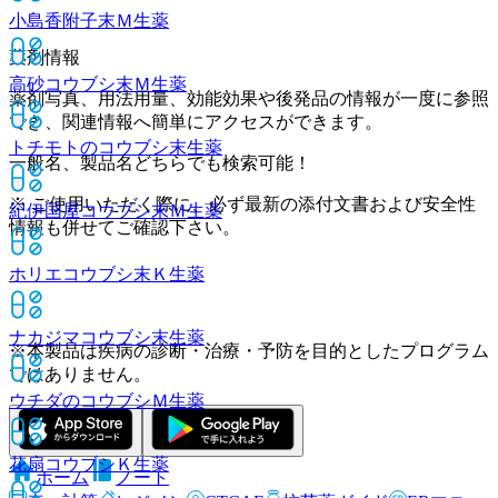
小島香附子末Ｍ
生薬
薬剤情報
高砂コウブシ末Ｍ
生薬
薬剤写真、用法用量、効能効果や後発品の情報が一度に参照
でき、関連情報へ簡単にアクセスができます。
トチモトのコウブシ末
生薬
一般名、製品名どちらでも検索可能！
※ ご使用いただく際に、必ず最新の添付文書および安全性
紀伊国屋コウブシ末Ｍ
生薬
情報も併せてご確認下さい。
ホリエコウブシ末Ｋ
生薬
ナカジマコウブシ末
生薬
※本製品は疾病の診断・治療・予防を目的としたプログラム
ではありません。
ウチダのコウブシＭ
生薬
花扇コウブシＫ
生薬
ホーム
ノート