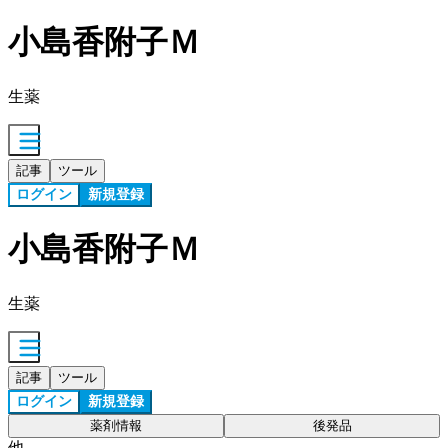
小島香附子Ｍ
生薬
記事
ツール
ログイン
新規登録
小島香附子Ｍ
生薬
記事
ツール
ログイン
新規登録
薬剤情報
後発品
他