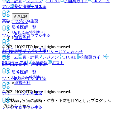
表・計算
レジメン
CTCAE
抗菌薬ガイド
ERマニュ
アル
薬剤情報
ポスト
コウブシダイコーＭ
生薬
新規登録
高砂コウブシＭ
生薬
ログイン
監修医師一覧
UpToDate特別割引
ツムラの生薬コウブシ
生薬
運営会社
© 2021 HOKUTO Inc. All rights reserved.
トチモトのコウブシ
生薬
利用規約
プライバシーポリシー
お問い合わせ
ホーム
表・計算
レジメン
CTCAE
抗菌薬ガイド
ERマニュアル
薬剤情報
ポスト
紀伊国屋コウブシＭ
生薬
監修医師一覧
UpToDate特別割引
ツルイのコウブシＭ
生薬
運営会社
© 2021 HOKUTO Inc. All rights reserved.
ホリエコウブシＫ
生薬
※本製品は疾病の診断・治療・予防を目的としたプログラム
ではありません。
ナカジマコウブシ
生薬