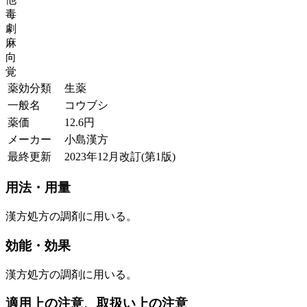
毒
劇
麻
向
覚
薬効分類
生薬
一般名
コウブシ
薬価
12.6
円
メーカー
小島漢方
最終更新
2023年12月改訂(第1版)
用法・用量
漢方処方の調剤に用いる。
効能・効果
漢方処方の調剤に用いる。
適用上の注意、取扱い上の注意