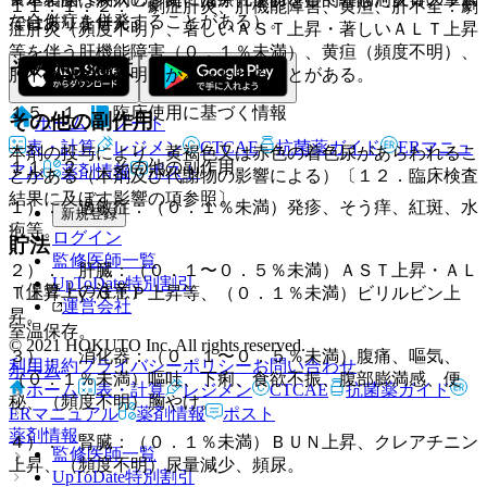
１１．１．２． 劇症肝炎、肝機能障害、黄疸、肝不全：劇
な合併症を併発することがある）。
ではありません。
症肝炎（頻度不明）、著しいＡＳＴ上昇・著しいＡＬＴ上昇
等を伴う肝機能障害（０．１％未満）、黄疸（頻度不明）、
その他の注意
肝不全（頻度不明）があらわれることがある。
１５．１． 臨床使用に基づく情報
その他の副作用
ホーム
ノート
表・計算
レジメン
CTCAE
抗菌薬ガイド
ERマニュ
本剤の投与により、黄褐色又は赤色の着色尿があらわれるこ
１１．２． その他の副作用
アル
薬剤情報
ポスト
とがある（本剤及び代謝物の影響による）〔１２．臨床検査
結果に及ぼす影響の項参照〕。
１）． 過敏症：（０．１％未満）発疹、そう痒、紅斑、水
新規登録
疱等。
ログイン
貯法
監修医師一覧
２）． 肝臓：（０．１〜０．５％未満）ＡＳＴ上昇・ＡＬ
UpToDate特別割引
（保管上の注意）
Ｔ上昇・γ−ＧＴＰ上昇等、（０．１％未満）ビリルビン上
運営会社
昇。
室温保存。
© 2021 HOKUTO Inc. All rights reserved.
３）． 消化器：（０．１〜０．５％未満）腹痛、嘔気、
利用規約
プライバシーポリシー
お問い合わせ
ホーム
（０．１％未満）嘔吐、下痢、食欲不振、腹部膨満感、便
ホーム
表・計算
レジメン
CTCAE
抗菌薬ガイド
秘、（頻度不明）胸やけ。
ERマニュアル
薬剤情報
ポスト
薬剤情報
４）． 腎臓：（０．１％未満）ＢＵＮ上昇、クレアチニン
監修医師一覧
上昇、（頻度不明）尿量減少、頻尿。
UpToDate特別割引