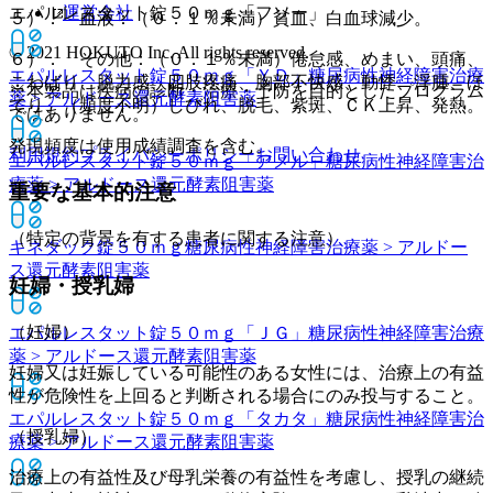
運営会社
エパルレスタット錠５０ｍｇ「フソー」
５）． 血液：（０．１％未満）貧血、白血球減少。
© 2021 HOKUTO Inc. All rights reserved.
６）． その他：（０．１％未満）倦怠感、めまい、頭痛、
エパルレスタット錠５０ｍｇ「ＹＤ」
糖尿病性神経障害治療
こわばり、脱力感、四肢疼痛、胸部不快感、動悸、浮腫、ほ
※本製品は疾病の診断・治療・予防を目的としたプログラム
薬 > アルドース還元酵素阻害薬
てり、（頻度不明）しびれ、脱毛、紫斑、ＣＫ上昇、発熱。
ではありません。
発現頻度は使用成績調査を含む。
利用規約
プライバシーポリシー
お問い合わせ
エパルレスタット錠５０ｍｇ「アメル」
糖尿病性神経障害治
療薬 > アルドース還元酵素阻害薬
重要な基本的注意
（特定の背景を有する患者に関する注意）
キネダック錠５０ｍｇ
糖尿病性神経障害治療薬 > アルドー
ス還元酵素阻害薬
妊婦・授乳婦
（妊婦）
エパルレスタット錠５０ｍｇ「ＪＧ」
糖尿病性神経障害治療
薬 > アルドース還元酵素阻害薬
妊婦又は妊娠している可能性のある女性には、治療上の有益
性が危険性を上回ると判断される場合にのみ投与すること。
エパルレスタット錠５０ｍｇ「タカタ」
糖尿病性神経障害治
（授乳婦）
療薬 > アルドース還元酵素阻害薬
治療上の有益性及び母乳栄養の有益性を考慮し、授乳の継続