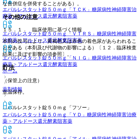
な合併症を併発することがある）。
エパルレスタット錠５０ｍｇ「ＴＣＫ」
糖尿病性神経障害治
療薬 > アルドース還元酵素阻害薬
その他の注意
１５．１． 臨床使用に基づく情報
エパルレスタット錠５０ｍｇ「ＶＴＲＳ」
糖尿病性神経障害
治療薬 > アルドース還元酵素阻害薬
本剤の投与により、黄褐色又は赤色の着色尿があらわれるこ
とがある（本剤及び代謝物の影響による）〔１２．臨床検査
結果に及ぼす影響の項参照〕。
エパルレスタット錠５０ｍｇ「ＮＩＧ」
糖尿病性神経障害治
療薬 > アルドース還元酵素阻害薬
貯法
ホーム
（保管上の注意）
薬剤情報
室温保存。
エパルレスタット錠５０ｍｇ「フソー」
エパルレスタット錠５０ｍｇ「ＹＤ」
糖尿病性神経障害治療
薬 > アルドース還元酵素阻害薬
エパルレスタット錠５０ｍｇ「アメル」
糖尿病性神経障害治