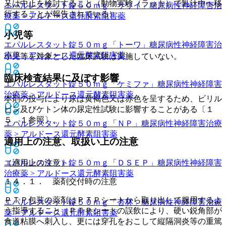
又は中止を検討すること（動物実験（ラット）で乳汁中へ移
エパルレスタット錠５０ｍｇ「サワイ」
糖尿病性神経障害治
行することが報告されている）。
療薬 > アルドース還元酵素阻害薬
小児等
エパルレスタット錠５０ｍｇ「トーワ」
糖尿病性神経障害治
療薬 > アルドース還元酵素阻害薬
小児等を対象とした臨床試験は実施していない。
臨床検査結果に及ぼす影響
エパルレスタット錠５０ｍｇ「ケミファ」
糖尿病性神経障害
治療薬 > アルドース還元酵素阻害薬
本剤の投与により尿は黄褐色又は赤色を呈するため、ビリル
ビン及びケトン体の尿定性試験に影響することがある〔１
５．１参照〕。
エパルレスタット錠５０ｍｇ「ＮＰ」
糖尿病性神経障害治療
薬 > アルドース還元酵素阻害薬
適用上の注意、取扱い上の注意
エパルレスタット錠５０ｍｇ「ＤＳＥＰ」
（適用上の注意）
糖尿病性神経障害
治療薬 > アルドース還元酵素阻害薬
１４．１． 薬剤交付時の注意
ＰＴＰ包装の薬剤はＰＴＰシートから取り出して服用するよ
エパルレスタット錠５０ｍｇ「杏林」
糖尿病性神経障害治療
う指導すること（ＰＴＰシートの誤飲により、硬い鋭角部が
薬 > アルドース還元酵素阻害薬
食道粘膜へ刺入し、更には穿孔をおこして縦隔洞炎等の重篤