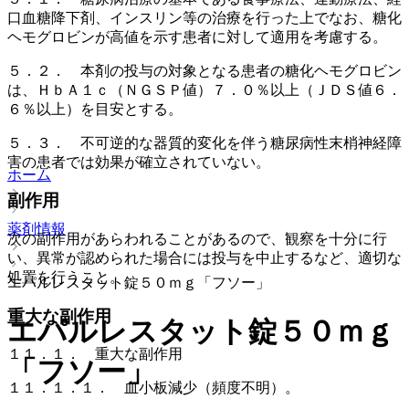
口血糖降下剤、インスリン等の治療を行った上でなお、糖化
ヘモグロビンが高値を示す患者に対して適用を考慮する。
５．２． 本剤の投与の対象となる患者の糖化ヘモグロビン
は、ＨｂＡ１ｃ（ＮＧＳＰ値）７．０％以上（ＪＤＳ値６．
６％以上）を目安とする。
５．３． 不可逆的な器質的変化を伴う糖尿病性末梢神経障
害の患者では効果が確立されていない。
ホーム
副作用
薬剤情報
次の副作用があらわれることがあるので、観察を十分に行
い、異常が認められた場合には投与を中止するなど、適切な
処置を行うこと。
エパルレスタット錠５０ｍｇ「フソー」
重大な副作用
エパルレスタット錠５０ｍｇ
１１．１． 重大な副作用
「フソー」
１１．１．１． 血小板減少（頻度不明）。