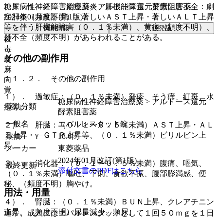
糖尿病性神経障害治療薬 > アルドース還元酵素阻害薬
１１．１．２． 劇症肝炎、肝機能障害、黄疸、肝不全：劇
2024年01月改訂(第1版)
症肝炎（頻度不明）、著しいＡＳＴ上昇・著しいＡＬＴ上昇
等を伴う肝機能障害（０．１％未満）、黄疸（頻度不明）、
薬剤情報
後発品
肝不全（頻度不明）があらわれることがある。
後
毒
その他の副作用
劇
麻
１１．２． その他の副作用
向
覚
１）． 過敏症：（０．１％未満）発疹、そう痒、紅斑、水
糖尿病性神経障害治療薬 > アルドース還元
薬効分類
疱等。
酵素阻害薬
一般名
エパルレスタット錠
２）． 肝臓：（０．１〜０．５％未満）ＡＳＴ上昇・ＡＬ
Ｔ上昇・γ−ＧＴＰ上昇等、（０．１％未満）ビリルビン上
薬価
18.6
円
昇。
メーカー
東菱薬品
2024年01月改訂(第1版)
３）． 消化器：（０．１〜０．５％未満）腹痛、嘔気、
最終更新
添付文書のPDFはこちら
（０．１％未満）嘔吐、下痢、食欲不振、腹部膨満感、便
秘、（頻度不明）胸やけ。
用法・用量
４）． 腎臓：（０．１％未満）ＢＵＮ上昇、クレアチニン
上昇、（頻度不明）尿量減少、頻尿。
通常、成人にはエパルレスタットとして１回５０ｍｇを１日