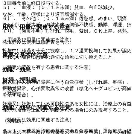
３回毎食前に経口投与する。
５）． 血液：（０．１％未満）貧血、白血球減少。
なお、年齢、症状により適宜増減する。
６）． その他：（０．１％未満）倦怠感、めまい、頭痛、
こわばり、脱力感、四肢疼痛、胸部不快感、動悸、浮腫、ほ
用法・用量に関連する注意
てり、（頻度不明）しびれ、脱毛、紫斑、ＣＫ上昇、発熱。
（用法及び用量に関連する注意）
発現頻度は使用成績調査を含む。
投与中は経過を十分に観察し、１２週間投与して効果が認め
重要な基本的注意
られない場合には他の適切な治療に切り換えること。
（特定の背景を有する患者に関する注意）
効能・効果
妊婦・授乳婦
糖尿病性末梢神経障害に伴う自覚症状（しびれ感、疼痛）、
振動覚異常、心拍変動異常の改善（糖化ヘモグロビンが高値
（妊婦）
を示す場合）。
妊婦又は妊娠している可能性のある女性には、治療上の有益
効能・効果に関連する注意
性が危険性を上回ると判断される場合にのみ投与すること。
（効能又は効果に関連する注意）
（授乳婦）
５．１． 糖尿病治療の基本である食事療法、運動療法、経
治療上の有益性及び母乳栄養の有益性を考慮し、授乳の継続