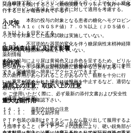
口血糖降下剤、インスリン等の治療を行った上でなお、糖化
又は中止を検討すること（動物実験（ラット）で乳汁中へ移
ヘモグロビンが高値を示す患者に対して適用を考慮する。
行することが報告されている）。
５．２． 本剤の投与の対象となる患者の糖化ヘモグロビン
小児等
は、ＨｂＡ１ｃ（ＮＧＳＰ値）７．０％以上（ＪＤＳ値６．
６％以上）を目安とする。
小児等を対象とした臨床試験は実施していない。
５．３． 不可逆的な器質的変化を伴う糖尿病性末梢神経障
臨床検査結果に及ぼす影響
害の患者では効果が確立されていない。
薬剤情報
本剤の投与により尿は黄褐色又は赤色を呈するため、ビリル
副作用
薬剤写真、用法用量、効能効果や後発品の情報が一度に参照
ビン及びケトン体の尿定性試験に影響することがある〔１
でき、関連情報へ簡単にアクセスができます。
５．１参照〕。
次の副作用があらわれることがあるので、観察を十分に行
い、異常が認められた場合には投与を中止するなど、適切な
一般名、製品名どちらでも検索可能！
適用上の注意、取扱い上の注意
処置を行うこと。
※ ご使用いただく際に、必ず最新の添付文書および安全性
（適用上の注意）
重大な副作用
情報も併せてご確認下さい。
１４．１． 薬剤交付時の注意
１１．１． 重大な副作用
ＰＴＰ包装の薬剤はＰＴＰシートから取り出して服用するよ
１１．１．１． 血小板減少（頻度不明）。
う指導すること（ＰＴＰシートの誤飲により、硬い鋭角部が
食道粘膜へ刺入し、更には穿孔をおこして縦隔洞炎等の重篤
※本製品は疾病の診断・治療・予防を目的としたプログラム