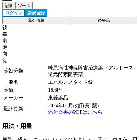
記事
ツール
ログイン
新規登録
薬剤情報
後発品
後
毒
劇
麻
向
覚
糖尿病性神経障害治療薬 > アルドース
薬効分類
還元酵素阻害薬
一般名
エパルレスタット錠
薬価
18.6
円
メーカー
東菱薬品
2024年01月改訂(第1版)
最終更新
添付文書のPDFはこちら
用法・用量
通常、成人にはエパルレスタットとして１回５０ｍｇを１日