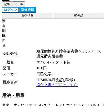
記事
ツール
ログイン
新規登録
薬剤情報
後発品
後
毒
劇
麻
向
覚
糖尿病性神経障害治療薬 > アルドース
薬効分類
還元酵素阻害薬
一般名
エパルレスタット錠
薬価
18.6
円
メーカー
辰巳化学
2024年04月改訂(第2版)
最終更新
添付文書のPDFはこちら
用法・用量
通常、成人にはエパルレスタットとして１回５０ｍｇを１日