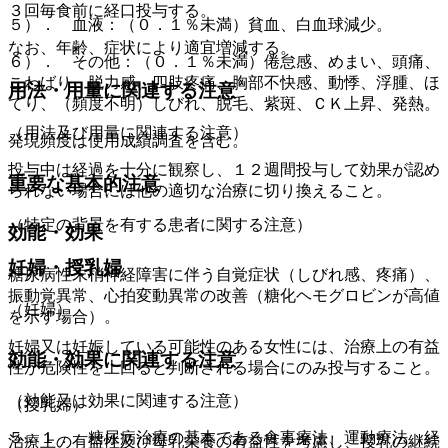
３回毎食前に経口投与する。
５）． 血液：（０．１％未満）貧血、白血球減少。
なお、年齢、症状により適宜増減する。
６）． その他：（０．１％未満）倦怠感、めまい、頭痛、
こわばり、脱力感、四肢疼痛、胸部不快感、動悸、浮腫、ほ
用法・用量に関連する注意
てり、（頻度不明）しびれ、脱毛、紫斑、ＣＫ上昇、発熱。
（用法及び用量に関連する注意）
発現頻度は使用成績調査を含む。
投与中は経過を十分に観察し、１２週間投与して効果が認め
重要な基本的注意
られない場合には他の適切な治療に切り換えること。
（特定の背景を有する患者に関する注意）
効能・効果
妊婦・授乳婦
糖尿病性末梢神経障害に伴う自覚症状（しびれ感、疼痛）、
振動覚異常、心拍変動異常の改善（糖化ヘモグロビンが高値
（妊婦）
を示す場合）。
妊婦又は妊娠している可能性のある女性には、治療上の有益
効能・効果に関連する注意
性が危険性を上回ると判断される場合にのみ投与すること。
（効能又は効果に関連する注意）
（授乳婦）
５．１． 糖尿病治療の基本である食事療法、運動療法、経
治療上の有益性及び母乳栄養の有益性を考慮し、授乳の継続