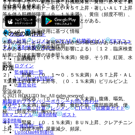
１１．１．２． 劇症肝炎、肝機能障害、黄疸、肝不全：劇
な合併症を併発することがある）。
ではありません。
症肝炎（頻度不明）、著しいＡＳＴ上昇・著しいＡＬＴ上昇
等を伴う肝機能障害（０．１％未満）、黄疸（頻度不明）、
その他の注意
肝不全（頻度不明）があらわれることがある。
１５．１． 臨床使用に基づく情報
その他の副作用
ホーム
ノート
表・計算
レジメン
CTCAE
抗菌薬ガイド
ERマニュ
本剤の投与により、黄褐色又は赤色の着色尿があらわれるこ
１１．２． その他の副作用
アル
薬剤情報
ポスト
とがある（本剤及び代謝物の影響による）〔１２．臨床検査
結果に及ぼす影響の項参照〕。
１）． 過敏症：（０．１％未満）発疹、そう痒、紅斑、水
新規登録
疱等。
ログイン
貯法
監修医師一覧
２）． 肝臓：（０．１〜０．５％未満）ＡＳＴ上昇・ＡＬ
UpToDate特別割引
（保管上の注意）
Ｔ上昇・γ−ＧＴＰ上昇等、（０．１％未満）ビリルビン上
運営会社
昇。
室温保存。
© 2021 HOKUTO Inc. All rights reserved.
３）． 消化器：（０．１〜０．５％未満）腹痛、嘔気、
利用規約
プライバシーポリシー
お問い合わせ
ホーム
（０．１％未満）嘔吐、下痢、食欲不振、腹部膨満感、便
ホーム
表・計算
レジメン
CTCAE
抗菌薬ガイド
秘、（頻度不明）胸やけ。
ERマニュアル
薬剤情報
ポスト
薬剤情報
４）． 腎臓：（０．１％未満）ＢＵＮ上昇、クレアチニン
監修医師一覧
上昇、（頻度不明）尿量減少、頻尿。
UpToDate特別割引