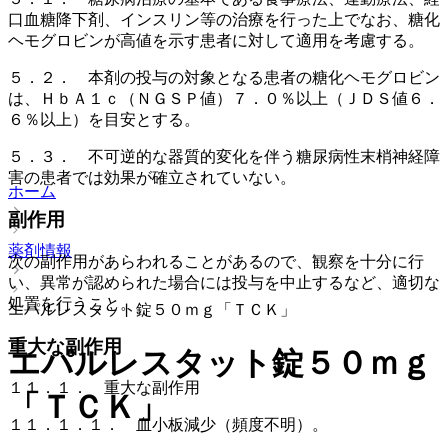
口血糖降下剤、インスリン等の治療を行った上でなお、糖化
ヘモグロビンが高値を示す患者に対して適用を考慮する。
５．２． 本剤の投与の対象となる患者の糖化ヘモグロビン
は、ＨｂＡ１ｃ（ＮＧＳＰ値）７．０％以上（ＪＤＳ値６．
６％以上）を目安とする。
５．３． 不可逆的な器質的変化を伴う糖尿病性末梢神経障
害の患者では効果が確立されていない。
ホーム
副作用
薬剤情報
次の副作用があらわれることがあるので、観察を十分に行
い、異常が認められた場合には投与を中止するなど、適切な
処置を行うこと。
エパルレスタット錠５０ｍｇ「ＴＣＫ」
重大な副作用
エパルレスタット錠５０ｍｇ
１１．１． 重大な副作用
「ＴＣＫ」
１１．１．１． 血小板減少（頻度不明）。