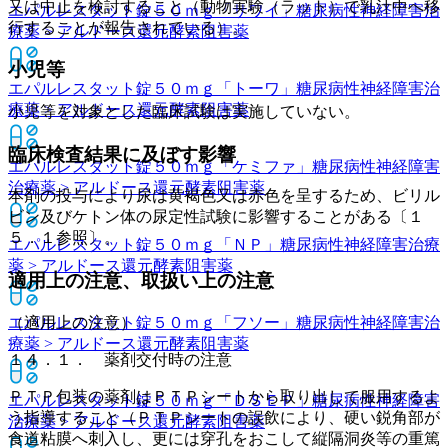
又は中止を検討すること（動物実験（ラット）で乳汁中へ移
エパルレスタット錠５０ｍｇ「サワイ」
糖尿病性神経障害治
行することが報告されている）。
療薬 > アルドース還元酵素阻害薬
小児等
エパルレスタット錠５０ｍｇ「トーワ」
糖尿病性神経障害治
療薬 > アルドース還元酵素阻害薬
小児等を対象とした臨床試験は実施していない。
臨床検査結果に及ぼす影響
エパルレスタット錠５０ｍｇ「ケミファ」
糖尿病性神経障害
治療薬 > アルドース還元酵素阻害薬
本剤の投与により尿は黄褐色又は赤色を呈するため、ビリル
ビン及びケトン体の尿定性試験に影響することがある〔１
５．１参照〕。
エパルレスタット錠５０ｍｇ「ＮＰ」
糖尿病性神経障害治療
薬 > アルドース還元酵素阻害薬
適用上の注意、取扱い上の注意
エパルレスタット錠５０ｍｇ「フソー」
（適用上の注意）
糖尿病性神経障害治
療薬 > アルドース還元酵素阻害薬
１４．１． 薬剤交付時の注意
ＰＴＰ包装の薬剤はＰＴＰシートから取り出して服用するよ
エパルレスタット錠５０ｍｇ「ＤＳＥＰ」
糖尿病性神経障害
う指導すること（ＰＴＰシートの誤飲により、硬い鋭角部が
治療薬 > アルドース還元酵素阻害薬
食道粘膜へ刺入し、更には穿孔をおこして縦隔洞炎等の重篤