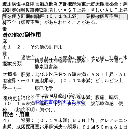
糖尿病性神経障害治療薬 > アルドース還元酵素阻害薬
１１．１．２． 劇症肝炎、肝機能障害、黄疸、肝不全：劇
2024年04月改訂(第2版)
症肝炎（頻度不明）、著しいＡＳＴ上昇・著しいＡＬＴ上昇
等を伴う肝機能障害（０．１％未満）、黄疸（頻度不明）、
薬剤情報
後発品
肝不全（頻度不明）があらわれることがある。
後
毒
その他の副作用
劇
麻
１１．２． その他の副作用
向
覚
１）． 過敏症：（０．１％未満）発疹、そう痒、紅斑、水
糖尿病性神経障害治療薬 > アルドース還元
薬効分類
疱等。
酵素阻害薬
一般名
エパルレスタット錠
２）． 肝臓：（０．１〜０．５％未満）ＡＳＴ上昇・ＡＬ
Ｔ上昇・γ−ＧＴＰ上昇等、（０．１％未満）ビリルビン上
薬価
18.6
円
昇。
メーカー
辰巳化学
2024年04月改訂(第2版)
３）． 消化器：（０．１〜０．５％未満）腹痛、嘔気、
最終更新
添付文書のPDFはこちら
（０．１％未満）嘔吐、下痢、食欲不振、腹部膨満感、便
秘、（頻度不明）胸やけ。
用法・用量
４）． 腎臓：（０．１％未満）ＢＵＮ上昇、クレアチニン
上昇、（頻度不明）尿量減少、頻尿。
通常、成人にはエパルレスタットとして１回５０ｍｇを１日