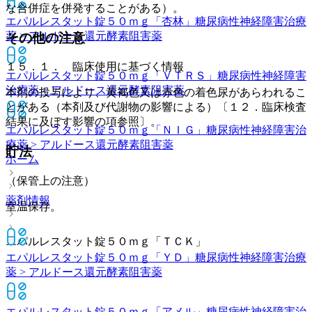
な合併症を併発することがある）。
エパルレスタット錠５０ｍｇ「杏林」
糖尿病性神経障害治療
薬 > アルドース還元酵素阻害薬
その他の注意
１５．１． 臨床使用に基づく情報
エパルレスタット錠５０ｍｇ「ＶＴＲＳ」
糖尿病性神経障害
治療薬 > アルドース還元酵素阻害薬
本剤の投与により、黄褐色又は赤色の着色尿があらわれるこ
とがある（本剤及び代謝物の影響による）〔１２．臨床検査
結果に及ぼす影響の項参照〕。
エパルレスタット錠５０ｍｇ「ＮＩＧ」
糖尿病性神経障害治
療薬 > アルドース還元酵素阻害薬
貯法
ホーム
（保管上の注意）
薬剤情報
室温保存。
エパルレスタット錠５０ｍｇ「ＴＣＫ」
エパルレスタット錠５０ｍｇ「ＹＤ」
糖尿病性神経障害治療
薬 > アルドース還元酵素阻害薬
エパルレスタット錠５０ｍｇ「アメル」
糖尿病性神経障害治