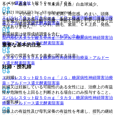
運営会社
エパルレスタット錠５０ｍｇ「ＴＣＫ」
５）． 血液：（０．１％未満）貧血、白血球減少。
© 2021 HOKUTO Inc. All rights reserved.
６）． その他：（０．１％未満）倦怠感、めまい、頭痛、
エパルレスタット錠５０ｍｇ「ＹＤ」
糖尿病性神経障害治療
こわばり、脱力感、四肢疼痛、胸部不快感、動悸、浮腫、ほ
※本製品は疾病の診断・治療・予防を目的としたプログラム
薬 > アルドース還元酵素阻害薬
てり、（頻度不明）しびれ、脱毛、紫斑、ＣＫ上昇、発熱。
ではありません。
発現頻度は使用成績調査を含む。
利用規約
プライバシーポリシー
お問い合わせ
エパルレスタット錠５０ｍｇ「アメル」
糖尿病性神経障害治
療薬 > アルドース還元酵素阻害薬
重要な基本的注意
（特定の背景を有する患者に関する注意）
キネダック錠５０ｍｇ
糖尿病性神経障害治療薬 > アルドー
ス還元酵素阻害薬
妊婦・授乳婦
（妊婦）
エパルレスタット錠５０ｍｇ「ＪＧ」
糖尿病性神経障害治療
薬 > アルドース還元酵素阻害薬
妊婦又は妊娠している可能性のある女性には、治療上の有益
性が危険性を上回ると判断される場合にのみ投与すること。
エパルレスタット錠５０ｍｇ「タカタ」
糖尿病性神経障害治
（授乳婦）
療薬 > アルドース還元酵素阻害薬
治療上の有益性及び母乳栄養の有益性を考慮し、授乳の継続