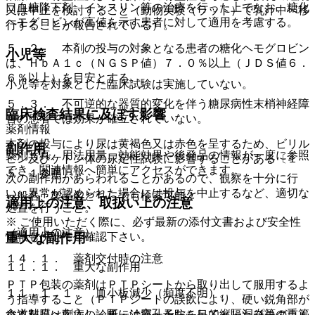
口血糖降下剤、インスリン等の治療を行った上でなお、糖化
又は中止を検討すること（動物実験（ラット）で乳汁中へ移
ヘモグロビンが高値を示す患者に対して適用を考慮する。
行することが報告されている）。
５．２． 本剤の投与の対象となる患者の糖化ヘモグロビン
小児等
は、ＨｂＡ１ｃ（ＮＧＳＰ値）７．０％以上（ＪＤＳ値６．
６％以上）を目安とする。
小児等を対象とした臨床試験は実施していない。
５．３． 不可逆的な器質的変化を伴う糖尿病性末梢神経障
臨床検査結果に及ぼす影響
害の患者では効果が確立されていない。
薬剤情報
本剤の投与により尿は黄褐色又は赤色を呈するため、ビリル
副作用
薬剤写真、用法用量、効能効果や後発品の情報が一度に参照
ビン及びケトン体の尿定性試験に影響することがある〔１
でき、関連情報へ簡単にアクセスができます。
５．１参照〕。
次の副作用があらわれることがあるので、観察を十分に行
い、異常が認められた場合には投与を中止するなど、適切な
一般名、製品名どちらでも検索可能！
適用上の注意、取扱い上の注意
処置を行うこと。
※ ご使用いただく際に、必ず最新の添付文書および安全性
（適用上の注意）
重大な副作用
情報も併せてご確認下さい。
１４．１． 薬剤交付時の注意
１１．１． 重大な副作用
ＰＴＰ包装の薬剤はＰＴＰシートから取り出して服用するよ
１１．１．１． 血小板減少（頻度不明）。
う指導すること（ＰＴＰシートの誤飲により、硬い鋭角部が
食道粘膜へ刺入し、更には穿孔をおこして縦隔洞炎等の重篤
※本製品は疾病の診断・治療・予防を目的としたプログラム