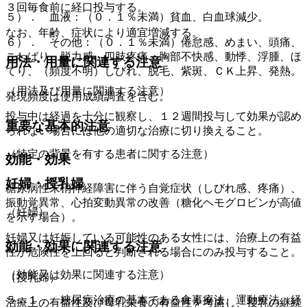
３回毎食前に経口投与する。
５）． 血液：（０．１％未満）貧血、白血球減少。
なお、年齢、症状により適宜増減する。
６）． その他：（０．１％未満）倦怠感、めまい、頭痛、
こわばり、脱力感、四肢疼痛、胸部不快感、動悸、浮腫、ほ
用法・用量に関連する注意
てり、（頻度不明）しびれ、脱毛、紫斑、ＣＫ上昇、発熱。
（用法及び用量に関連する注意）
発現頻度は使用成績調査を含む。
投与中は経過を十分に観察し、１２週間投与して効果が認め
重要な基本的注意
られない場合には他の適切な治療に切り換えること。
（特定の背景を有する患者に関する注意）
効能・効果
妊婦・授乳婦
糖尿病性末梢神経障害に伴う自覚症状（しびれ感、疼痛）、
振動覚異常、心拍変動異常の改善（糖化ヘモグロビンが高値
（妊婦）
を示す場合）。
妊婦又は妊娠している可能性のある女性には、治療上の有益
効能・効果に関連する注意
性が危険性を上回ると判断される場合にのみ投与すること。
（効能又は効果に関連する注意）
（授乳婦）
５．１． 糖尿病治療の基本である食事療法、運動療法、経
治療上の有益性及び母乳栄養の有益性を考慮し、授乳の継続