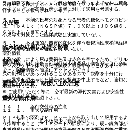
口血糖降下剤、インスリン等の治療を行った上でなお、糖化
又は中止を検討すること（動物実験（ラット）で乳汁中へ移
ヘモグロビンが高値を示す患者に対して適用を考慮する。
行することが報告されている）。
５．２． 本剤の投与の対象となる患者の糖化ヘモグロビン
小児等
は、ＨｂＡ１ｃ（ＮＧＳＰ値）７．０％以上（ＪＤＳ値６．
６％以上）を目安とする。
小児等を対象とした臨床試験は実施していない。
５．３． 不可逆的な器質的変化を伴う糖尿病性末梢神経障
臨床検査結果に及ぼす影響
害の患者では効果が確立されていない。
薬剤情報
本剤の投与により尿は黄褐色又は赤色を呈するため、ビリル
副作用
薬剤写真、用法用量、効能効果や後発品の情報が一度に参照
ビン及びケトン体の尿定性試験に影響することがある〔１
でき、関連情報へ簡単にアクセスができます。
５．１参照〕。
次の副作用があらわれることがあるので、観察を十分に行
い、異常が認められた場合には投与を中止するなど、適切な
一般名、製品名どちらでも検索可能！
適用上の注意、取扱い上の注意
処置を行うこと。
※ ご使用いただく際に、必ず最新の添付文書および安全性
（適用上の注意）
重大な副作用
情報も併せてご確認下さい。
１４．１． 薬剤交付時の注意
１１．１． 重大な副作用
ＰＴＰ包装の薬剤はＰＴＰシートから取り出して服用するよ
１１．１．１． 血小板減少（頻度不明）。
う指導すること（ＰＴＰシートの誤飲により、硬い鋭角部が
食道粘膜へ刺入し、更には穿孔をおこして縦隔洞炎等の重篤
※本製品は疾病の診断・治療・予防を目的としたプログラム