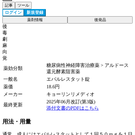
記事
ツール
ログイン
新規登録
薬剤情報
後発品
後
毒
劇
麻
向
覚
糖尿病性神経障害治療薬 > アルドース
薬効分類
還元酵素阻害薬
一般名
エパルレスタット錠
薬価
18.6
円
メーカー
キョーリンリメディオ
2025年06月改訂(第3版)
最終更新
添付文書のPDFはこちら
用法・用量
通常、成人にはエパルレスタットとして１回５０ｍｇを１日