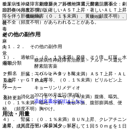
糖尿病性神経障害治療薬 > アルドース還元酵素阻害薬
１１．１．２． 劇症肝炎、肝機能障害、黄疸、肝不全：劇
2025年06月改訂(第3版)
症肝炎（頻度不明）、著しいＡＳＴ上昇・著しいＡＬＴ上昇
等を伴う肝機能障害（０．１％未満）、黄疸（頻度不明）、
薬剤情報
後発品
肝不全（頻度不明）があらわれることがある。
後
毒
その他の副作用
劇
麻
１１．２． その他の副作用
向
覚
１）． 過敏症：（０．１％未満）発疹、そう痒、紅斑、水
糖尿病性神経障害治療薬 > アルドース還元
薬効分類
疱等。
酵素阻害薬
一般名
エパルレスタット錠
２）． 肝臓：（０．１〜０．５％未満）ＡＳＴ上昇・ＡＬ
Ｔ上昇・γ−ＧＴＰ上昇等、（０．１％未満）ビリルビン上
薬価
18.6
円
昇。
メーカー
キョーリンリメディオ
2025年06月改訂(第3版)
３）． 消化器：（０．１〜０．５％未満）腹痛、嘔気、
最終更新
添付文書のPDFはこちら
（０．１％未満）嘔吐、下痢、食欲不振、腹部膨満感、便
秘、（頻度不明）胸やけ。
用法・用量
４）． 腎臓：（０．１％未満）ＢＵＮ上昇、クレアチニン
上昇、（頻度不明）尿量減少、頻尿。
通常、成人にはエパルレスタットとして１回５０ｍｇを１日