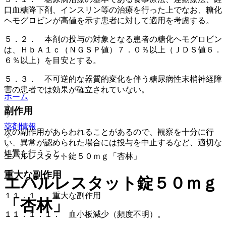
口血糖降下剤、インスリン等の治療を行った上でなお、糖化
ヘモグロビンが高値を示す患者に対して適用を考慮する。
５．２． 本剤の投与の対象となる患者の糖化ヘモグロビン
は、ＨｂＡ１ｃ（ＮＧＳＰ値）７．０％以上（ＪＤＳ値６．
６％以上）を目安とする。
５．３． 不可逆的な器質的変化を伴う糖尿病性末梢神経障
害の患者では効果が確立されていない。
ホーム
副作用
薬剤情報
次の副作用があらわれることがあるので、観察を十分に行
い、異常が認められた場合には投与を中止するなど、適切な
処置を行うこと。
エパルレスタット錠５０ｍｇ「杏林」
重大な副作用
エパルレスタット錠５０ｍｇ
１１．１． 重大な副作用
「杏林」
１１．１．１． 血小板減少（頻度不明）。