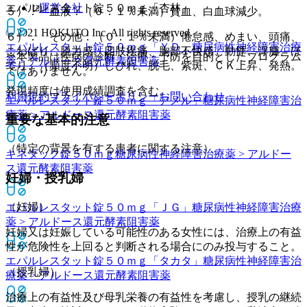
運営会社
エパルレスタット錠５０ｍｇ「杏林」
５）． 血液：（０．１％未満）貧血、白血球減少。
© 2021 HOKUTO Inc. All rights reserved.
６）． その他：（０．１％未満）倦怠感、めまい、頭痛、
エパルレスタット錠５０ｍｇ「ＹＤ」
糖尿病性神経障害治療
こわばり、脱力感、四肢疼痛、胸部不快感、動悸、浮腫、ほ
※本製品は疾病の診断・治療・予防を目的としたプログラム
薬 > アルドース還元酵素阻害薬
てり、（頻度不明）しびれ、脱毛、紫斑、ＣＫ上昇、発熱。
ではありません。
発現頻度は使用成績調査を含む。
利用規約
プライバシーポリシー
お問い合わせ
エパルレスタット錠５０ｍｇ「アメル」
糖尿病性神経障害治
療薬 > アルドース還元酵素阻害薬
重要な基本的注意
（特定の背景を有する患者に関する注意）
キネダック錠５０ｍｇ
糖尿病性神経障害治療薬 > アルドー
ス還元酵素阻害薬
妊婦・授乳婦
（妊婦）
エパルレスタット錠５０ｍｇ「ＪＧ」
糖尿病性神経障害治療
薬 > アルドース還元酵素阻害薬
妊婦又は妊娠している可能性のある女性には、治療上の有益
性が危険性を上回ると判断される場合にのみ投与すること。
エパルレスタット錠５０ｍｇ「タカタ」
糖尿病性神経障害治
（授乳婦）
療薬 > アルドース還元酵素阻害薬
治療上の有益性及び母乳栄養の有益性を考慮し、授乳の継続