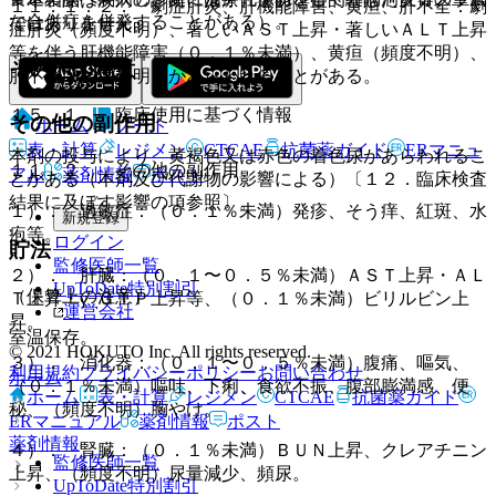
１１．１．２． 劇症肝炎、肝機能障害、黄疸、肝不全：劇
な合併症を併発することがある）。
ではありません。
症肝炎（頻度不明）、著しいＡＳＴ上昇・著しいＡＬＴ上昇
等を伴う肝機能障害（０．１％未満）、黄疸（頻度不明）、
その他の注意
肝不全（頻度不明）があらわれることがある。
１５．１． 臨床使用に基づく情報
その他の副作用
ホーム
ノート
表・計算
レジメン
CTCAE
抗菌薬ガイド
ERマニュ
本剤の投与により、黄褐色又は赤色の着色尿があらわれるこ
１１．２． その他の副作用
アル
薬剤情報
ポスト
とがある（本剤及び代謝物の影響による）〔１２．臨床検査
結果に及ぼす影響の項参照〕。
１）． 過敏症：（０．１％未満）発疹、そう痒、紅斑、水
新規登録
疱等。
ログイン
貯法
監修医師一覧
２）． 肝臓：（０．１〜０．５％未満）ＡＳＴ上昇・ＡＬ
UpToDate特別割引
（保管上の注意）
Ｔ上昇・γ−ＧＴＰ上昇等、（０．１％未満）ビリルビン上
運営会社
昇。
室温保存。
© 2021 HOKUTO Inc. All rights reserved.
３）． 消化器：（０．１〜０．５％未満）腹痛、嘔気、
利用規約
プライバシーポリシー
お問い合わせ
ホーム
（０．１％未満）嘔吐、下痢、食欲不振、腹部膨満感、便
ホーム
表・計算
レジメン
CTCAE
抗菌薬ガイド
秘、（頻度不明）胸やけ。
ERマニュアル
薬剤情報
ポスト
薬剤情報
４）． 腎臓：（０．１％未満）ＢＵＮ上昇、クレアチニン
監修医師一覧
上昇、（頻度不明）尿量減少、頻尿。
UpToDate特別割引