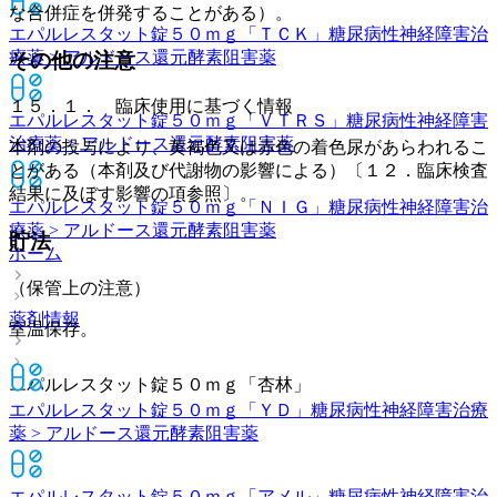
な合併症を併発することがある）。
エパルレスタット錠５０ｍｇ「ＴＣＫ」
糖尿病性神経障害治
療薬 > アルドース還元酵素阻害薬
その他の注意
１５．１． 臨床使用に基づく情報
エパルレスタット錠５０ｍｇ「ＶＴＲＳ」
糖尿病性神経障害
治療薬 > アルドース還元酵素阻害薬
本剤の投与により、黄褐色又は赤色の着色尿があらわれるこ
とがある（本剤及び代謝物の影響による）〔１２．臨床検査
結果に及ぼす影響の項参照〕。
エパルレスタット錠５０ｍｇ「ＮＩＧ」
糖尿病性神経障害治
療薬 > アルドース還元酵素阻害薬
貯法
ホーム
（保管上の注意）
薬剤情報
室温保存。
エパルレスタット錠５０ｍｇ「杏林」
エパルレスタット錠５０ｍｇ「ＹＤ」
糖尿病性神経障害治療
薬 > アルドース還元酵素阻害薬
エパルレスタット錠５０ｍｇ「アメル」
糖尿病性神経障害治