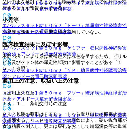
又は中止を検討すること（動物実験（ラット）で乳汁中へ移
エパルレスタット錠５０ｍｇ「サワイ」
糖尿病性神経障害治
行することが報告されている）。
療薬 > アルドース還元酵素阻害薬
小児等
エパルレスタット錠５０ｍｇ「トーワ」
糖尿病性神経障害治
療薬 > アルドース還元酵素阻害薬
小児等を対象とした臨床試験は実施していない。
臨床検査結果に及ぼす影響
エパルレスタット錠５０ｍｇ「ケミファ」
糖尿病性神経障害
治療薬 > アルドース還元酵素阻害薬
本剤の投与により尿は黄褐色又は赤色を呈するため、ビリル
ビン及びケトン体の尿定性試験に影響することがある〔１
５．１参照〕。
エパルレスタット錠５０ｍｇ「ＮＰ」
糖尿病性神経障害治療
薬 > アルドース還元酵素阻害薬
適用上の注意、取扱い上の注意
エパルレスタット錠５０ｍｇ「フソー」
（適用上の注意）
糖尿病性神経障害治
療薬 > アルドース還元酵素阻害薬
１４．１． 薬剤交付時の注意
ＰＴＰ包装の薬剤はＰＴＰシートから取り出して服用するよ
エパルレスタット錠５０ｍｇ「ＤＳＥＰ」
糖尿病性神経障害
う指導すること（ＰＴＰシートの誤飲により、硬い鋭角部が
治療薬 > アルドース還元酵素阻害薬
食道粘膜へ刺入し、更には穿孔をおこして縦隔洞炎等の重篤