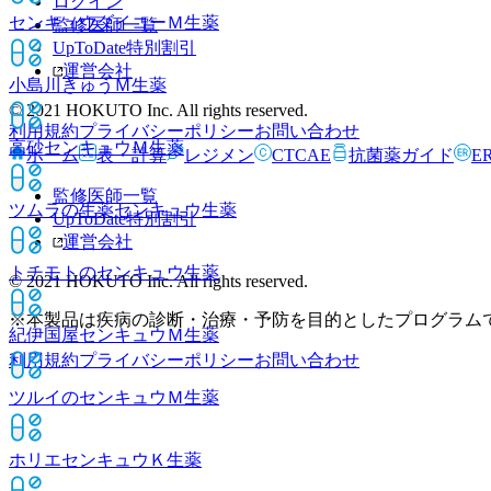
ログイン
センキュウダイコーＭ
生薬
監修医師一覧
UpToDate特別割引
運営会社
小島川きゅうＭ
生薬
© 2021 HOKUTO Inc. All rights reserved.
利用規約
プライバシーポリシー
お問い合わせ
高砂センキュウＭ
生薬
ホーム
表・計算
レジメン
CTCAE
抗菌薬ガイド
E
監修医師一覧
ツムラの生薬センキュウ
生薬
UpToDate特別割引
運営会社
トチモトのセンキュウ
生薬
© 2021 HOKUTO Inc. All rights reserved.
※本製品は疾病の診断・治療・予防を目的としたプログラム
紀伊国屋センキュウＭ
生薬
利用規約
プライバシーポリシー
お問い合わせ
ツルイのセンキュウＭ
生薬
ホリエセンキュウＫ
生薬