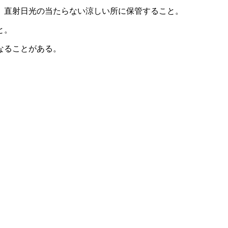
、直射日光の当たらない涼しい所に保管すること。
と。
なることがある。