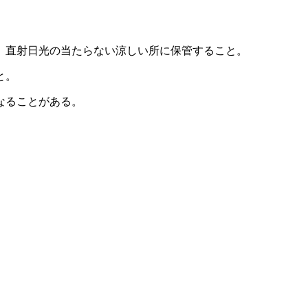
、直射日光の当たらない涼しい所に保管すること。
と。
なることがある。