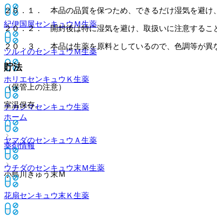
２０．１． 本品の品質を保つため、できるだけ湿気を避け
紀伊国屋センキュウＭ
生薬
２０．２． 開封後は特に湿気を避け、取扱いに注意するこ
２０．３． 本品は生薬を原料としているので、色調等が異
ツルイのセンキュウＭ
生薬
貯法
ホリエセンキュウＫ
生薬
（保管上の注意）
室温保存。
ナカジマセンキュウ
生薬
ホーム
ヤマダのセンキュウＡ
生薬
薬剤情報
ウチダのセンキュウ末Ｍ
生薬
小島川きゅう末Ｍ
花扇センキュウ末Ｋ
生薬