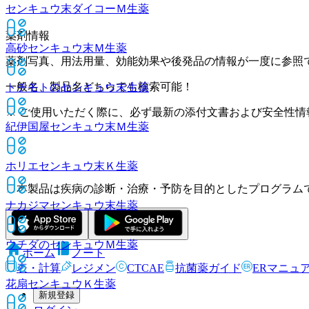
センキュウ末ダイコーＭ
生薬
薬剤情報
高砂センキュウ末Ｍ
生薬
薬剤写真、用法用量、効能効果や後発品の情報が一度に参照
一般名、製品名どちらでも検索可能！
トチモトのセンキュウ末
生薬
※ ご使用いただく際に、必ず最新の添付文書および安全性情
紀伊国屋センキュウ末Ｍ
生薬
ホリエセンキュウ末Ｋ
生薬
※本製品は疾病の診断・治療・予防を目的としたプログラム
ナカジマセンキュウ末
生薬
ウチダのセンキュウＭ
生薬
ホーム
ノート
表・計算
レジメン
CTCAE
抗菌薬ガイド
ERマニュ
花扇センキュウＫ
生薬
新規登録