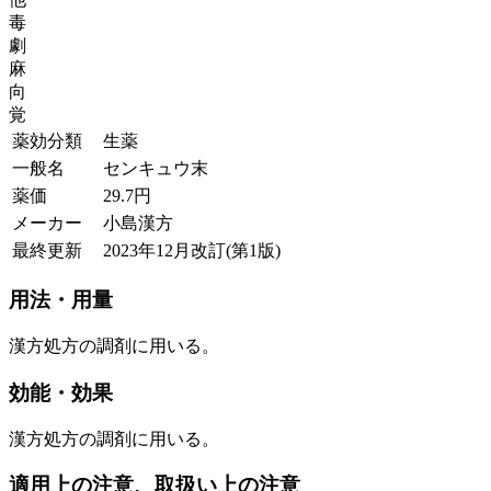
毒
劇
麻
向
覚
薬効分類
生薬
一般名
センキュウ末
薬価
29.7
円
メーカー
小島漢方
最終更新
2023年12月改訂(第1版)
用法・用量
漢方処方の調剤に用いる。
効能・効果
漢方処方の調剤に用いる。
適用上の注意、取扱い上の注意