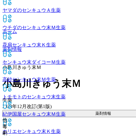
ヤマダのセンキュウＡ
生薬
ウチダのセンキュウ末Ｍ
生薬
ホーム
花扇センキュウ末Ｋ
生薬
薬剤情報
センキュウ末ダイコーＭ
生薬
小島川きゅう末Ｍ
高砂センキュウ末Ｍ
生薬
小島川きゅう末Ｍ
トチモトのセンキュウ末
生薬
生薬
2023年12月改訂(第1版)
薬剤情報
紀伊国屋センキュウ末Ｍ
生薬
他
毒
ホリエセンキュウ末Ｋ
生薬
劇