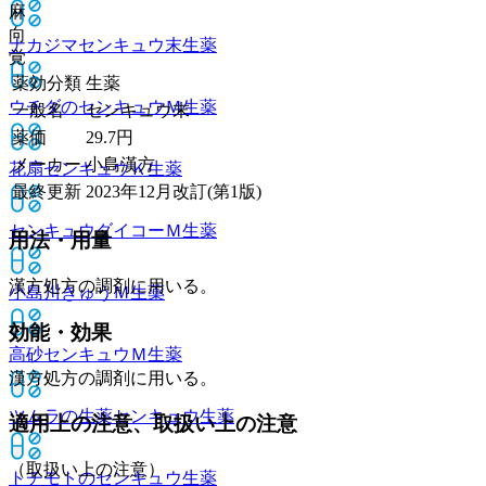
麻
向
ナカジマセンキュウ末
生薬
覚
薬効分類
生薬
ウチダのセンキュウＭ
生薬
一般名
センキュウ末
薬価
29.7
円
メーカー
小島漢方
花扇センキュウＫ
生薬
最終更新
2023年12月改訂(第1版)
センキュウダイコーＭ
生薬
用法・用量
漢方処方の調剤に用いる。
小島川きゅうＭ
生薬
効能・効果
高砂センキュウＭ
生薬
漢方処方の調剤に用いる。
ツムラの生薬センキュウ
生薬
適用上の注意、取扱い上の注意
（取扱い上の注意）
トチモトのセンキュウ
生薬