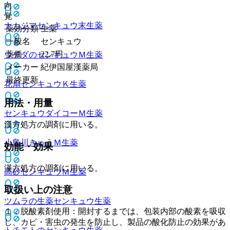
向
覚
ナカジマセンキュウ末
生薬
薬効分類
生薬
一般名
センキュウ
薬価
22.7
円
ウチダのセンキュウＭ
生薬
メーカー
紀伊国屋漢薬局
最終更新
花扇センキュウＫ
生薬
用法・用量
センキュウダイコーＭ
生薬
漢方処方の調剤に用いる。
小島川きゅうＭ
生薬
効能・効果
漢方処方の調剤に用いる。
高砂センキュウＭ
生薬
取扱い上の注意
ツムラの生薬センキュウ
生薬
１．脱酸素剤使用：開封するまでは、包装内部の酸素を吸収
し、カビ・害虫の発生を防止し、製品の酸化防止の効果があ