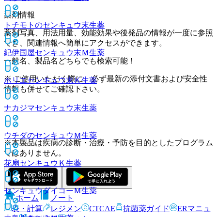
薬剤情報
トチモトのセンキュウ末
生薬
薬剤写真、用法用量、効能効果や後発品の情報が一度に参照
でき、関連情報へ簡単にアクセスができます。
紀伊国屋センキュウ末Ｍ
生薬
一般名、製品名どちらでも検索可能！
※ ご使用いただく際に、必ず最新の添付文書および安全性
ホリエセンキュウ末Ｋ
生薬
情報も併せてご確認下さい。
ナカジマセンキュウ末
生薬
ウチダのセンキュウＭ
生薬
※本製品は疾病の診断・治療・予防を目的としたプログラム
ではありません。
花扇センキュウＫ
生薬
センキュウダイコーＭ
生薬
ホーム
ノート
表・計算
レジメン
CTCAE
抗菌薬ガイド
ERマニュ