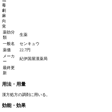
毒
劇
麻
向
覚
薬効分
生薬
類
一般名
センキュウ
薬価
22.7
円
メーカ
紀伊国屋漢薬局
ー
最終更
新
用法・用量
漢方処方の調剤に用いる。
効能・効果