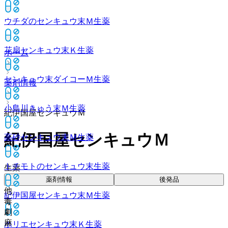
ウチダのセンキュウ末Ｍ
生薬
花扇センキュウ末Ｋ
生薬
ホーム
センキュウ末ダイコーＭ
生薬
薬剤情報
小島川きゅう末Ｍ
生薬
紀伊国屋センキュウＭ
紀伊国屋センキュウＭ
高砂センキュウ末Ｍ
生薬
トチモトのセンキュウ末
生薬
生薬
薬剤情報
後発品
他
紀伊国屋センキュウ末Ｍ
生薬
毒
劇
麻
ホリエセンキュウ末Ｋ
生薬