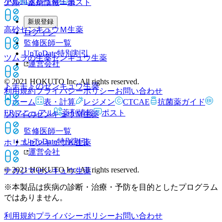
小島川きゅうＭ
生薬
アル
薬剤情報
ポスト
新規登録
高砂センキュウＭ
生薬
ログイン
監修医師一覧
UpToDate特別割引
ツムラの生薬センキュウ
生薬
運営会社
© 2021 HOKUTO Inc. All rights reserved.
トチモトのセンキュウ
生薬
利用規約
プライバシーポリシー
お問い合わせ
ホーム
表・計算
レジメン
CTCAE
抗菌薬ガイド
ERマニュアル
薬剤情報
ポスト
ツルイのセンキュウＭ
生薬
監修医師一覧
UpToDate特別割引
ホリエセンキュウＫ
生薬
運営会社
© 2021 HOKUTO Inc. All rights reserved.
ナカジマセンキュウ
生薬
※本製品は疾病の診断・治療・予防を目的としたプログラム
ではありません。
利用規約
プライバシーポリシー
お問い合わせ