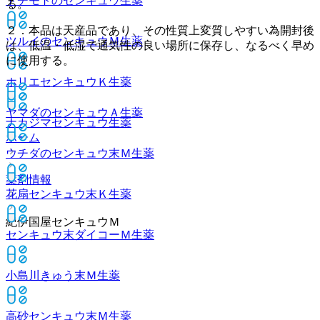
トチモトのセンキュウ
生薬
る。
２．本品は天産品であり、その性質上変質しやすい為開封後
ツルイのセンキュウＭ
生薬
は、低温・低湿で通気性の良い場所に保存し、なるべく早め
に使用する。
ホリエセンキュウＫ
生薬
ヤマダのセンキュウＡ
生薬
ナカジマセンキュウ
生薬
ホーム
ウチダのセンキュウ末Ｍ
生薬
薬剤情報
花扇センキュウ末Ｋ
生薬
紀伊国屋センキュウＭ
センキュウ末ダイコーＭ
生薬
小島川きゅう末Ｍ
生薬
高砂センキュウ末Ｍ
生薬