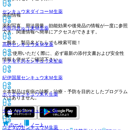
センキュウ末ダイコーＭ
生薬
薬剤情報
薬剤写真、用法用量、効能効果や後発品の情報が一度に参照
小島川きゅう末Ｍ
生薬
でき、関連情報へ簡単にアクセスができます。
一般名、製品名どちらでも検索可能！
高砂センキュウ末Ｍ
生薬
※ ご使用いただく際に、必ず最新の添付文書および安全性
情報も併せてご確認下さい。
トチモトのセンキュウ末
生薬
紀伊国屋センキュウ末Ｍ
生薬
※本製品は疾病の診断・治療・予防を目的としたプログラム
ホリエセンキュウ末Ｋ
生薬
ではありません。
ナカジマセンキュウ末
生薬
ホーム
ノート
ウチダのセンキュウＭ
生薬