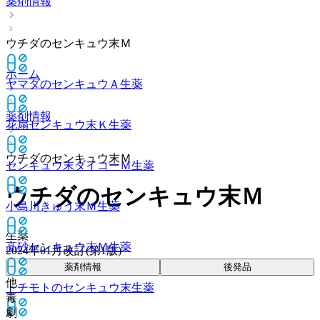
薬剤情報
ウチダのセンキュウ末Ｍ
ホーム
ヤマダのセンキュウＡ
生薬
薬剤情報
花扇センキュウ末Ｋ
生薬
ウチダのセンキュウ末Ｍ
センキュウ末ダイコーＭ
生薬
ウチダのセンキュウ末Ｍ
小島川きゅう末Ｍ
生薬
生薬
高砂センキュウ末Ｍ
生薬
2024年01月改訂(第1版)
薬剤情報
後発品
他
トチモトのセンキュウ末
生薬
毒
劇