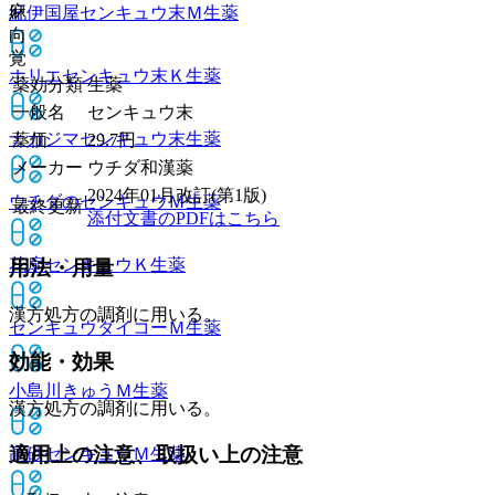
麻
紀伊国屋センキュウ末Ｍ
生薬
向
覚
ホリエセンキュウ末Ｋ
生薬
薬効分類
生薬
一般名
センキュウ末
ナカジマセンキュウ末
生薬
薬価
29.7
円
メーカー
ウチダ和漢薬
2024年01月改訂(第1版)
ウチダのセンキュウＭ
生薬
最終更新
添付文書のPDFはこちら
花扇センキュウＫ
生薬
用法・用量
漢方処方の調剤に用いる。
センキュウダイコーＭ
生薬
効能・効果
小島川きゅうＭ
生薬
漢方処方の調剤に用いる。
適用上の注意、取扱い上の注意
高砂センキュウＭ
生薬