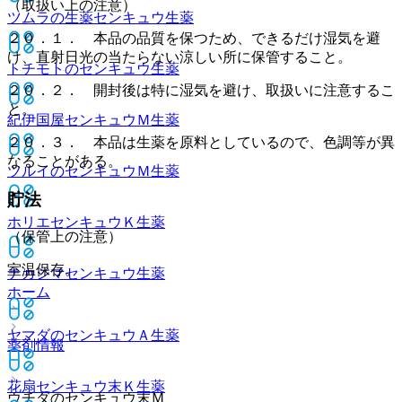
（取扱い上の注意）
ツムラの生薬センキュウ
生薬
２０．１． 本品の品質を保つため、できるだけ湿気を避
け、直射日光の当たらない涼しい所に保管すること。
トチモトのセンキュウ
生薬
２０．２． 開封後は特に湿気を避け、取扱いに注意するこ
と。
紀伊国屋センキュウＭ
生薬
２０．３． 本品は生薬を原料としているので、色調等が異
なることがある。
ツルイのセンキュウＭ
生薬
貯法
ホリエセンキュウＫ
生薬
（保管上の注意）
室温保存。
ナカジマセンキュウ
生薬
ホーム
ヤマダのセンキュウＡ
生薬
薬剤情報
花扇センキュウ末Ｋ
生薬
ウチダのセンキュウ末Ｍ