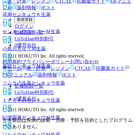
表・計算
レジメン
CTCAE
抗菌薬ガイド
ERマニュ
アル
薬剤情報
ポスト
花扇センキュウＫ
生薬
新規登録
ログイン
センキュウダイコーＭ
生薬
監修医師一覧
UpToDate特別割引
運営会社
小島川きゅうＭ
生薬
© 2021 HOKUTO Inc. All rights reserved.
利用規約
プライバシーポリシー
お問い合わせ
高砂センキュウＭ
生薬
ホーム
表・計算
レジメン
CTCAE
抗菌薬ガイド
ERマニュアル
薬剤情報
ポスト
ツムラの生薬センキュウ
生薬
監修医師一覧
UpToDate特別割引
運営会社
トチモトのセンキュウ
生薬
© 2021 HOKUTO Inc. All rights reserved.
紀伊国屋センキュウＭ
生薬
※本製品は疾病の診断・治療・予防を目的としたプログラム
ではありません。
ツルイのセンキュウＭ
生薬