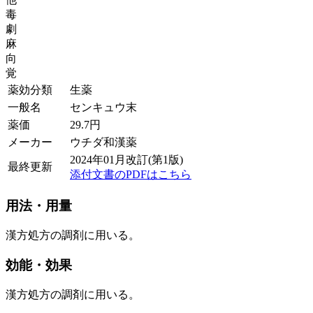
毒
劇
麻
向
覚
薬効分類
生薬
一般名
センキュウ末
薬価
29.7
円
メーカー
ウチダ和漢薬
2024年01月改訂(第1版)
最終更新
添付文書のPDFはこちら
用法・用量
漢方処方の調剤に用いる。
効能・効果
漢方処方の調剤に用いる。