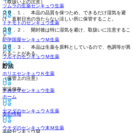
（取扱い上の注意）
ツムラの生薬センキュウ
生薬
２０．１． 本品の品質を保つため、できるだけ湿気を避
け、直射日光の当たらない涼しい所に保管すること。
トチモトのセンキュウ
生薬
２０．２． 開封後は特に湿気を避け、取扱いに注意するこ
と。
紀伊国屋センキュウＭ
生薬
２０．３． 本品は生薬を原料としているので、色調等が異
なることがある。
ツルイのセンキュウＭ
生薬
貯法
ホリエセンキュウＫ
生薬
（保管上の注意）
室温保存。
ナカジマセンキュウ
生薬
ホーム
ヤマダのセンキュウＡ
生薬
薬剤情報
ウチダのセンキュウ末Ｍ
生薬
高砂センキュウＭ