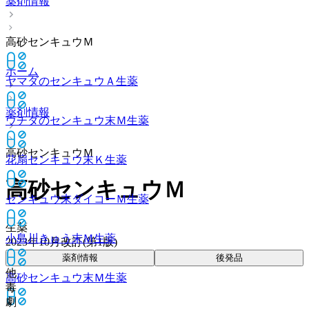
薬剤情報
高砂センキュウＭ
ホーム
ヤマダのセンキュウＡ
生薬
薬剤情報
ウチダのセンキュウ末Ｍ
生薬
高砂センキュウＭ
花扇センキュウ末Ｋ
生薬
高砂センキュウＭ
センキュウ末ダイコーＭ
生薬
生薬
小島川きゅう末Ｍ
生薬
2023年10月改訂(第1版)
薬剤情報
後発品
他
高砂センキュウ末Ｍ
生薬
毒
劇