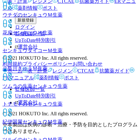
表・計算
レジメン
CTCAE
抗菌薬ガイド
ERマニュ
アル
薬剤情報
ポスト
ウチダのセンキュウＭ
生薬
新規登録
ログイン
花扇センキュウＫ
生薬
監修医師一覧
UpToDate特別割引
運営会社
センキュウダイコーＭ
生薬
© 2021 HOKUTO Inc. All rights reserved.
利用規約
プライバシーポリシー
お問い合わせ
小島川きゅうＭ
生薬
ホーム
表・計算
レジメン
CTCAE
抗菌薬ガイド
ERマニュアル
薬剤情報
ポスト
ツムラの生薬センキュウ
生薬
監修医師一覧
UpToDate特別割引
運営会社
トチモトのセンキュウ
生薬
© 2021 HOKUTO Inc. All rights reserved.
紀伊国屋センキュウＭ
生薬
※本製品は疾病の診断・治療・予防を目的としたプログラム
ではありません。
ツルイのセンキュウＭ
生薬