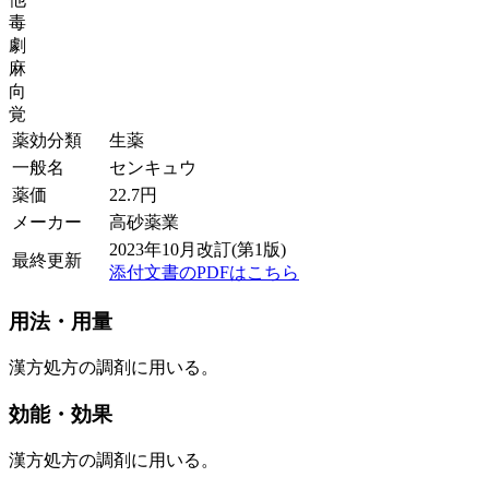
毒
劇
麻
向
覚
薬効分類
生薬
一般名
センキュウ
薬価
22.7
円
メーカー
高砂薬業
2023年10月改訂(第1版)
最終更新
添付文書のPDFはこちら
用法・用量
漢方処方の調剤に用いる。
効能・効果
漢方処方の調剤に用いる。