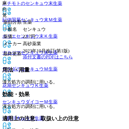
麻
トチモトのセンキュウ末
生薬
向
覚
紀伊国屋センキュウ末Ｍ
生薬
薬効分類
生薬
一般名
センキュウ
ホリエセンキュウ末Ｋ
生薬
薬価
22.7
円
メーカー
高砂薬業
2023年10月改訂(第1版)
ナカジマセンキュウ末
生薬
最終更新
添付文書のPDFはこちら
ウチダのセンキュウＭ
生薬
用法・用量
漢方処方の調剤に用いる。
花扇センキュウＫ
生薬
効能・効果
センキュウダイコーＭ
生薬
漢方処方の調剤に用いる。
適用上の注意、取扱い上の注意
小島川きゅうＭ
生薬