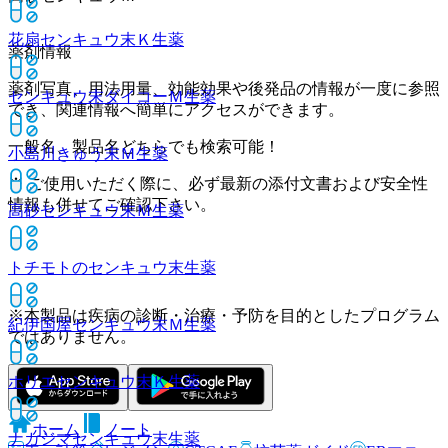
花扇センキュウ末Ｋ
生薬
薬剤情報
薬剤写真、用法用量、効能効果や後発品の情報が一度に参照
センキュウ末ダイコーＭ
生薬
でき、関連情報へ簡単にアクセスができます。
一般名、製品名どちらでも検索可能！
小島川きゅう末Ｍ
生薬
※ ご使用いただく際に、必ず最新の添付文書および安全性
情報も併せてご確認下さい。
高砂センキュウ末Ｍ
生薬
トチモトのセンキュウ末
生薬
※本製品は疾病の診断・治療・予防を目的としたプログラム
紀伊国屋センキュウ末Ｍ
生薬
ではありません。
ホリエセンキュウ末Ｋ
生薬
ホーム
ノート
ナカジマセンキュウ末
生薬