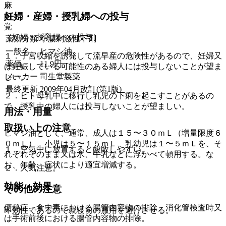
麻
妊婦・産婦・授乳婦への投与
向
覚
（妊婦・授乳婦への投与）
薬効分類
小腸刺激性下剤
一般名
ヒマシ油
１．子宮収縮を誘発して流早産の危険性があるので、妊婦又
薬価
11.9
円
は妊娠している可能性のある婦人には投与しないことが望ま
メーカー
司生堂製薬
しい。
最終更新
2009年04月改訂(第1版)
２．ヒト母乳中に移行し乳児の下痢を起こすことがあるの
で、授乳中の婦人には投与しないことが望ましい。
用法・用量
取扱い上の注意
ヒマシ油として、通常、成人は１５〜３０ｍＬ（増量限度６
０ｍＬ）、小児は５〜１５ｍＬ、乳幼児は１〜５ｍＬを、そ
１．空気中に放置すると酸敗しやすい。
れぞれそのまま又は水、牛乳などに浮かべて頓用する。な
お、年齢、症状により適宜増減する。
２．火気注意。
効能・効果
その他の注意
便秘症、食中毒における腸管内容物の排除、消化管検査時又
即効性であるので就寝前の服用を避けさせる。
は手術前後における腸管内容物の排除。