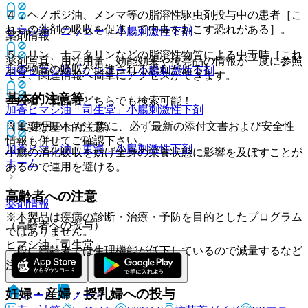
４．ヘノポジ油、メンマ等の脂溶性駆虫剤投与中の患者［こ
れらの薬剤の吸収を促進して中毒を起こす恐れがある］。
ヒマシ油「ニッコー」
小腸刺激性下剤
薬剤情報
５．リン、ナフタリンなどの脂溶性物質による中毒時［これ
薬剤写真、用法用量、効能効果や後発品の情報が一度に参照
らの物質の吸収が促進される恐れがある］。
加香ヒマシ油「ケンエー」
小腸刺激性下剤
でき、関連情報へ簡単にアクセスができます。
基本的注意等
一般名、製品名どちらでも検索可能！
加香ヒマシ油「司生堂」
小腸刺激性下剤
※ ご使用いただく際に、必ず最新の添付文書および安全性
（重要な基本的注意）
情報も併せてご確認下さい。
加香ヒマシ油「東海」
小腸刺激性下剤
小腸の消化吸収を妨げ全身の栄養状態に影響を及ぼすことが
ホーム
あるので連用を避ける。
高齢者への注意
薬剤情報
※本製品は疾病の診断・治療・予防を目的としたプログラム
（高齢者への投与）
ではありません。
ヒマシ油「司生堂」
一般に高齢者では生理機能が低下しているので減量するなど
注意する。
妊婦・産婦・授乳婦への投与
ホーム
ノート