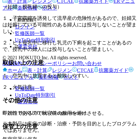
表・計算
レジメン
CTCAE
抗菌薬ガイド
ERマニュ
（妊婦・授乳婦への投与）
アル
薬剤情報
ポスト
１．子宮収縮を誘発して流早産の危険性があるので、妊婦又
新規登録
は妊娠している可能性のある婦人には投与しないことが望ま
ログイン
しい。
監修医師一覧
UpToDate特別割引
２．ヒト母乳中に移行し乳児の下痢を起こすことがあるの
運営会社
で、授乳中の婦人には投与しないことが望ましい。
© 2021 HOKUTO Inc. All rights reserved.
取扱い上の注意
利用規約
プライバシーポリシー
お問い合わせ
ホーム
表・計算
レジメン
CTCAE
抗菌薬ガイド
１．空気中に放置すると酸敗しやすい。
ERマニュアル
薬剤情報
ポスト
２．火気注意。
監修医師一覧
UpToDate特別割引
その他の注意
運営会社
© 2021 HOKUTO Inc. All rights reserved.
即効性であるので就寝前の服用を避けさせる。
※本製品は疾病の診断・治療・予防を目的としたプログラム
保管上の注意
ではありません。