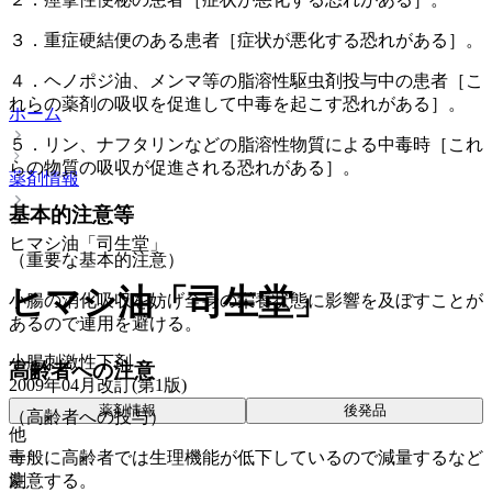
３．重症硬結便のある患者［症状が悪化する恐れがある］。
４．ヘノポジ油、メンマ等の脂溶性駆虫剤投与中の患者［こ
れらの薬剤の吸収を促進して中毒を起こす恐れがある］。
ホーム
５．リン、ナフタリンなどの脂溶性物質による中毒時［これ
らの物質の吸収が促進される恐れがある］。
薬剤情報
基本的注意等
ヒマシ油「司生堂」
（重要な基本的注意）
ヒマシ油「司生堂」
小腸の消化吸収を妨げ全身の栄養状態に影響を及ぼすことが
あるので連用を避ける。
小腸刺激性下剤
高齢者への注意
2009年04月改訂(第1版)
薬剤情報
後発品
（高齢者への投与）
他
毒
一般に高齢者では生理機能が低下しているので減量するなど
劇
注意する。