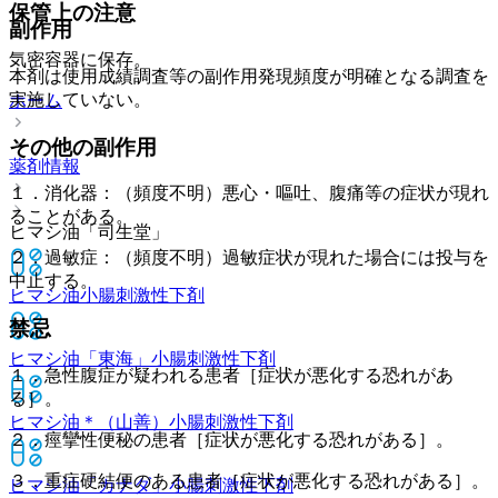
保管上の注意
副作用
気密容器に保存。
本剤は使用成績調査等の副作用発現頻度が明確となる調査を
実施していない。
ホーム
その他の副作用
薬剤情報
１．消化器：（頻度不明）悪心・嘔吐、腹痛等の症状が現れ
ることがある。
ヒマシ油「司生堂」
２．過敏症：（頻度不明）過敏症状が現れた場合には投与を
中止する。
ヒマシ油
小腸刺激性下剤
禁忌
ヒマシ油「東海」
小腸刺激性下剤
１．急性腹症が疑われる患者［症状が悪化する恐れがあ
る］。
ヒマシ油＊（山善）
小腸刺激性下剤
２．痙攣性便秘の患者［症状が悪化する恐れがある］。
３．重症硬結便のある患者［症状が悪化する恐れがある］。
ヒマシ油「カナダ」
小腸刺激性下剤