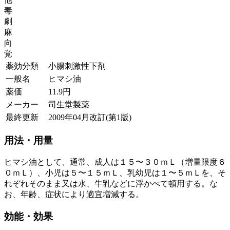
毒
劇
麻
向
覚
薬効分類
小腸刺激性下剤
一般名
ヒマシ油
薬価
11.9
円
メーカー
司生堂製薬
最終更新
2009年04月改訂(第1版)
用法・用量
ヒマシ油として、通常、成人は１５〜３０ｍＬ（増量限度６
０ｍＬ）、小児は５〜１５ｍＬ、乳幼児は１〜５ｍＬを、そ
れぞれそのまま又は水、牛乳などに浮かべて頓用する。な
お、年齢、症状により適宜増減する。
効能・効果