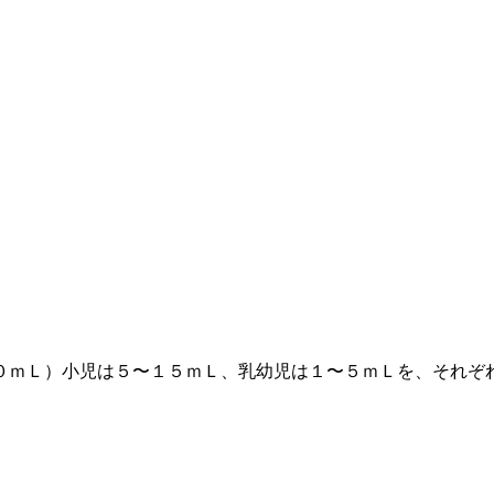
０ｍＬ）小児は５〜１５ｍＬ、乳幼児は１〜５ｍＬを、それぞ