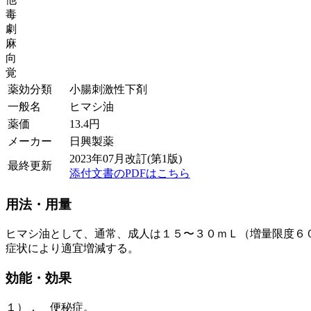
毒
劇
麻
向
覚
薬効分類
小腸刺激性下剤
一般名
ヒマシ油
薬価
13.4
円
メーカー
日興製薬
2023年07月改訂(第1版)
最終更新
添付文書のPDFはこちら
用法・用量
ヒマシ油として、通常、成人は１５〜３０ｍＬ（増量限度６
症状により適宜増減する。
効能・効果
１）． 便秘症。