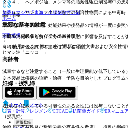
２．４． ヘノポジ油、メンマ等の脂溶性駆虫剤投与中の患
２．５． リン、ナフタリンなどの脂溶性物質による中毒時
加香ヒマシ油「東海」
小腸刺激性下剤
薬剤情報
ホーム
重要な基本的注意
薬剤写真、用法用量、効能効果や後発品の情報が一度に参照
薬剤情報
一般名、製品名どちらでも検索可能！
小腸の消化吸収を妨げ全身の栄養状態に影響を及ぼすことが
※ ご使用いただく際に、必ず最新の添付文書および安全性情
（特定の背景を有する患者に関する注意）
ヒマシ油「ニッコー」
高齢者
減量するなど注意すること（一般に生理機能が低下している
※本製品は疾病の診断・治療・予防を目的としたプログラム
妊婦・授乳婦
（妊婦）
ホーム
ノート
妊婦又は妊娠している可能性のある女性には投与しないこと
表・計算
レジメン
CTCAE
抗菌薬ガイド
ERマニュ
（授乳婦）
新規登録
治療上の有益性及び母乳栄養の有益性を考慮し、授乳の継続