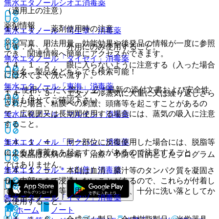
無水エタノールシオエ
消毒薬
（適用上の注意）
薬剤情報
１４．１． 薬剤使用時の注意
無水エタノール「司生堂」
消毒薬
薬剤写真、用法用量、効能効果や後発品の情報が一度に参照
１４．１．１． 外用にのみ使用すること。
でき、関連情報へ簡単にアクセスができます。
無水エタノール「タイセイ」
消毒薬
１４．１．２． 眼に入らないように注意する（入った場合
一般名、製品名どちらでも検索可能！
には水でよく洗い流す）。
無水エタノール「東海」
消毒薬
※ ご使用いただく際に、必ず最新の添付文書および安全性
１４．１．３． エタノール蒸気に大量に又は繰り返しさら
情報も併せてご確認下さい。
された場合、粘膜への刺激、頭痛等を起こすことがあるの
で、広範囲又は長期間使用する場合には、蒸気の吸入に注意
無水エタノール「マルイシ」
消毒薬
すること。
無水エタノール「ヤクハン」
１４．１．４． 同一部位に反復使用した場合には、脱脂等
消毒薬
による皮膚荒れを起こすことがあるので注意すること。
※本製品は疾病の診断・治療・予防を目的としたプログラム
ではありません。
無水エタノール＊（山善）
消毒薬
１４．１．５． 本剤は血清、膿汁等のタンパク質を凝固さ
せ、内部にまで浸透しないことがあるので、これらが付着し
ている医療機器等に用いる場合には、十分に洗い落としてか
無水エタノール「イマヅ」
消毒薬
ら使用すること。
ホーム
ノート