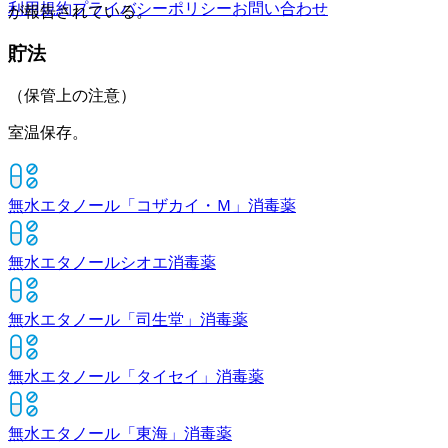
利用規約
プライバシーポリシー
お問い合わせ
が報告されている。
貯法
（保管上の注意）
室温保存。
無水エタノール「コザカイ・Ｍ」
消毒薬
無水エタノールシオエ
消毒薬
無水エタノール「司生堂」
消毒薬
無水エタノール「タイセイ」
消毒薬
無水エタノール「東海」
消毒薬