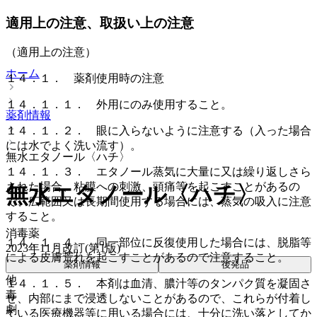
適用上の注意、取扱い上の注意
（適用上の注意）
ホーム
１４．１． 薬剤使用時の注意
１４．１．１． 外用にのみ使用すること。
薬剤情報
１４．１．２． 眼に入らないように注意する（入った場合
には水でよく洗い流す）。
無水エタノール〈ハチ〉
１４．１．３． エタノール蒸気に大量に又は繰り返しさら
された場合、粘膜への刺激、頭痛等を起こすことがあるの
無水エタノール〈ハチ〉
で、広範囲又は長期間使用する場合には、蒸気の吸入に注意
すること。
消毒薬
１４．１．４． 同一部位に反復使用した場合には、脱脂等
2023年11月改訂(第1版)
による皮膚荒れを起こすことがあるので注意すること。
薬剤情報
後発品
他
１４．１．５． 本剤は血清、膿汁等のタンパク質を凝固さ
毒
せ、内部にまで浸透しないことがあるので、これらが付着し
劇
ている医療機器等に用いる場合には、十分に洗い落としてか