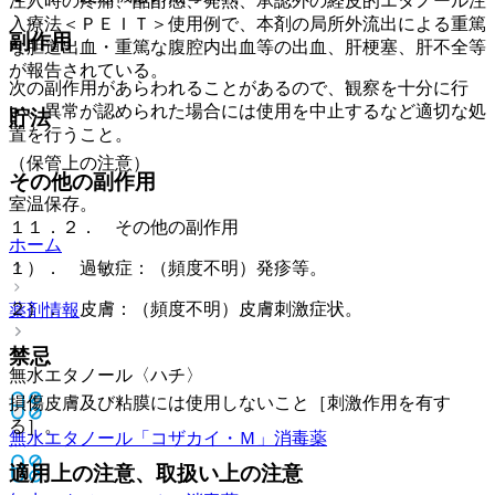
注入時の疼痛、酩酊感、発熱、承認外の経皮的エタノール注
入療法＜ＰＥＩＴ＞使用例で、本剤の局所外流出による重篤
副作用
な胆道出血・重篤な腹腔内出血等の出血、肝梗塞、肝不全等
が報告されている。
次の副作用があらわれることがあるので、観察を十分に行
い、異常が認められた場合には使用を中止するなど適切な処
貯法
置を行うこと。
（保管上の注意）
その他の副作用
室温保存。
１１．２． その他の副作用
ホーム
１）． 過敏症：（頻度不明）発疹等。
２）． 皮膚：（頻度不明）皮膚刺激症状。
薬剤情報
禁忌
無水エタノール〈ハチ〉
損傷皮膚及び粘膜には使用しないこと［刺激作用を有す
る］。
無水エタノール「コザカイ・Ｍ」
消毒薬
適用上の注意、取扱い上の注意