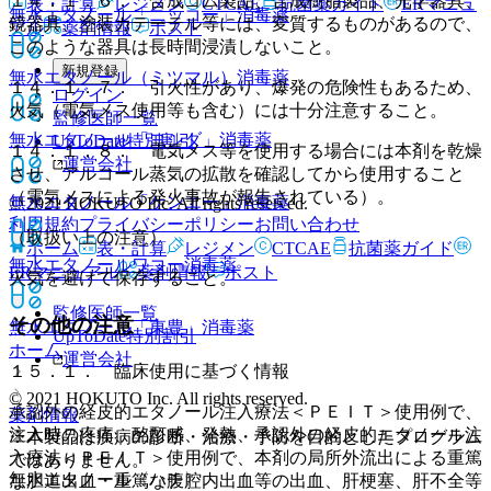
１４．１．６． 合成ゴム製品、合成樹脂製品、光学器具、
表・計算
レジメン
CTCAE
抗菌薬ガイド
ERマニュ
無水エタノール「ニッコー」
消毒薬
鏡器具、塗装カテーテル等には、変質するものがあるので、
アル
薬剤情報
ポスト
このような器具は長時間浸漬しないこと。
新規登録
無水エタノール（ミツマル）
消毒薬
１４．１．７． 引火性があり、爆発の危険性もあるため、
ログイン
火気（電気メス使用等も含む）には十分注意すること。
監修医師一覧
無水エタノール「ヨシダ」
消毒薬
UpToDate特別割引
１４．１．８． 電気メス等を使用する場合には本剤を乾燥
運営会社
させ、アルコール蒸気の拡散を確認してから使用すること
（電気メスによる発火事故が報告されている）。
無水エタノール「ケンエー」
消毒薬
© 2021 HOKUTO Inc. All rights reserved.
利用規約
プライバシーポリシー
お問い合わせ
（取扱い上の注意）
ホーム
表・計算
レジメン
CTCAE
抗菌薬ガイド
無水エタノールワコー
消毒薬
ERマニュアル
薬剤情報
ポスト
火気を避けて保存すること。
監修医師一覧
その他の注意
無水エタノール「東豊」
消毒薬
UpToDate特別割引
ホーム
運営会社
１５．１． 臨床使用に基づく情報
© 2021 HOKUTO Inc. All rights reserved.
承認外の経皮的エタノール注入療法＜ＰＥＩＴ＞使用例で、
薬剤情報
注入時の疼痛、酩酊感、発熱、承認外の経皮的エタノール注
※本製品は疾病の診断・治療・予防を目的としたプログラム
入療法＜ＰＥＩＴ＞使用例で、本剤の局所外流出による重篤
ではありません。
無水エタノール〈ハチ〉
な胆道出血・重篤な腹腔内出血等の出血、肝梗塞、肝不全等