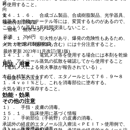
麻
ら使用すること。
向
覚
１４．１．６． 合成ゴム製品、合成樹脂製品、光学器具、
鏡器具、塗装カテーテル等には、変質するものがあるので、
薬効分類
消毒薬
このような器具は長時間浸漬しないこと。
一般名
無水エタノール
薬価
20.6
円
１４．１．７． 引火性があり、爆発の危険性もあるため、
メーカー
東洋製薬化成
火気（電気メス使用等も含む）には十分注意すること。
最終更新
2023年11月改訂(第1版)
１４．１．８． 電気メス等を使用する場合には本剤を乾燥
させ、アルコール蒸気の拡散を確認してから使用すること
用法・用量
（電気メスによる発火事故が報告されている）。
本品を精製水でうすめて、エタノールとして７６．９〜８
（取扱い上の注意）
１．４ｖｏｌ％とし、これを消毒部位に塗布する。
火気を避けて保存すること。
効能・効果
その他の注意
１）． 手指・皮膚の消毒。
１５．１． 臨床使用に基づく情報
２）． 手術部位（手術野）の皮膚の消毒。
承認外の経皮的エタノール注入療法＜ＰＥＩＴ＞使用例で、
３）． 医療機器の消毒。