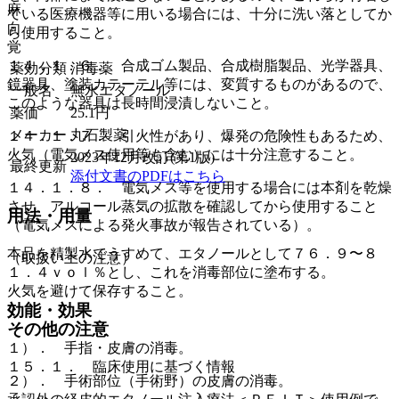
麻
ている医療機器等に用いる場合には、十分に洗い落としてか
向
ら使用すること。
覚
１４．１．６． 合成ゴム製品、合成樹脂製品、光学器具、
薬効分類
消毒薬
鏡器具、塗装カテーテル等には、変質するものがあるので、
一般名
無水エタノール
このような器具は長時間浸漬しないこと。
薬価
25.1
円
メーカー
丸石製薬
１４．１．７． 引火性があり、爆発の危険性もあるため、
火気（電気メス使用等も含む）には十分注意すること。
2023年12月改訂(第1版)
最終更新
添付文書のPDFはこちら
１４．１．８． 電気メス等を使用する場合には本剤を乾燥
させ、アルコール蒸気の拡散を確認してから使用すること
用法・用量
（電気メスによる発火事故が報告されている）。
本品を精製水でうすめて、エタノールとして７６．９〜８
（取扱い上の注意）
１．４ｖｏｌ％とし、これを消毒部位に塗布する。
火気を避けて保存すること。
効能・効果
その他の注意
１）． 手指・皮膚の消毒。
１５．１． 臨床使用に基づく情報
２）． 手術部位（手術野）の皮膚の消毒。