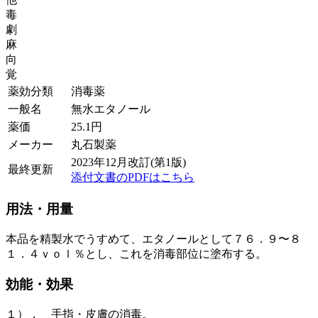
毒
劇
麻
向
覚
薬効分類
消毒薬
一般名
無水エタノール
薬価
25.1
円
メーカー
丸石製薬
2023年12月改訂(第1版)
最終更新
添付文書のPDFはこちら
用法・用量
本品を精製水でうすめて、エタノールとして７６．９〜８
１．４ｖｏｌ％とし、これを消毒部位に塗布する。
効能・効果
１）． 手指・皮膚の消毒。