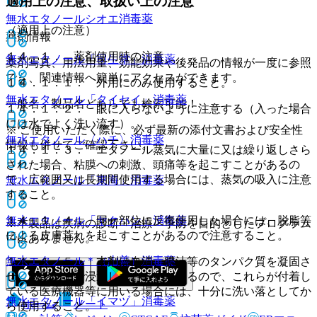
適用上の注意、取扱い上の注意
無水エタノールシオエ
消毒薬
（適用上の注意）
薬剤情報
１４．１． 薬剤使用時の注意
無水エタノール「司生堂」
消毒薬
薬剤写真、用法用量、効能効果や後発品の情報が一度に参照
でき、関連情報へ簡単にアクセスができます。
１４．１．１． 外用にのみ使用すること。
無水エタノール「タイセイ」
消毒薬
一般名、製品名どちらでも検索可能！
１４．１．２． 眼に入らないように注意する（入った場合
には水でよく洗い流す）。
※ ご使用いただく際に、必ず最新の添付文書および安全性
無水エタノール〈ハチ〉
消毒薬
情報も併せてご確認下さい。
１４．１．３． エタノール蒸気に大量に又は繰り返しさら
された場合、粘膜への刺激、頭痛等を起こすことがあるの
で、広範囲又は長期間使用する場合には、蒸気の吸入に注意
無水エタノール「東海」
消毒薬
すること。
無水エタノール「ヤクハン」
１４．１．４． 同一部位に反復使用した場合には、脱脂等
消毒薬
※本製品は疾病の診断・治療・予防を目的としたプログラム
による皮膚荒れを起こすことがあるので注意すること。
ではありません。
無水エタノール＊（山善）
消毒薬
１４．１．５． 本剤は血清、膿汁等のタンパク質を凝固さ
せ、内部にまで浸透しないことがあるので、これらが付着し
ている医療機器等に用いる場合には、十分に洗い落としてか
無水エタノール「イマヅ」
消毒薬
ホーム
ノート
ら使用すること。