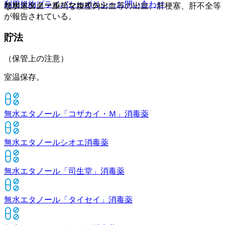
利用規約
プライバシーポリシー
お問い合わせ
無水エタノール「マルイシ」
な胆道出血・重篤な腹腔内出血等の出血、肝梗塞、肝不全等
が報告されている。
貯法
（保管上の注意）
室温保存。
無水エタノール「コザカイ・Ｍ」
消毒薬
無水エタノールシオエ
消毒薬
無水エタノール「司生堂」
消毒薬
無水エタノール「タイセイ」
消毒薬