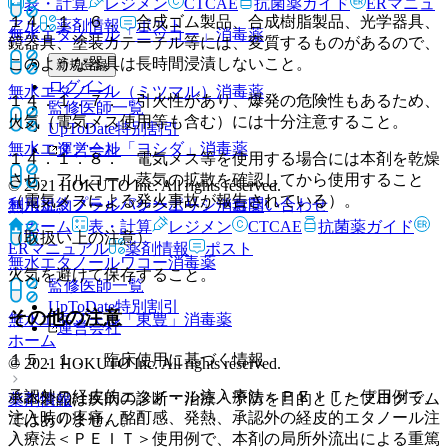
表・計算
レジメン
CTCAE
抗菌薬ガイド
ERマニュ
１４．１．６． 合成ゴム製品、合成樹脂製品、光学器具、
アル
薬剤情報
ポスト
無水エタノール「ニッコー」
消毒薬
鏡器具、塗装カテーテル等には、変質するものがあるので、
このような器具は長時間浸漬しないこと。
新規登録
ログイン
無水エタノール（ミツマル）
消毒薬
１４．１．７． 引火性があり、爆発の危険性もあるため、
監修医師一覧
火気（電気メス使用等も含む）には十分注意すること。
UpToDate特別割引
無水エタノール「ヨシダ」
消毒薬
運営会社
１４．１．８． 電気メス等を使用する場合には本剤を乾燥
させ、アルコール蒸気の拡散を確認してから使用すること
© 2021 HOKUTO Inc. All rights reserved.
（電気メスによる発火事故が報告されている）。
利用規約
プライバシーポリシー
お問い合わせ
無水エタノール「ケンエー」
消毒薬
ホーム
表・計算
レジメン
CTCAE
抗菌薬ガイド
（取扱い上の注意）
ERマニュアル
薬剤情報
ポスト
無水エタノールワコー
消毒薬
火気を避けて保存すること。
監修医師一覧
UpToDate特別割引
その他の注意
無水エタノール「東豊」
消毒薬
運営会社
ホーム
１５．１． 臨床使用に基づく情報
© 2021 HOKUTO Inc. All rights reserved.
承認外の経皮的エタノール注入療法＜ＰＥＩＴ＞使用例で、
※本製品は疾病の診断・治療・予防を目的としたプログラム
薬剤情報
注入時の疼痛、酩酊感、発熱、承認外の経皮的エタノール注
ではありません。
入療法＜ＰＥＩＴ＞使用例で、本剤の局所外流出による重篤