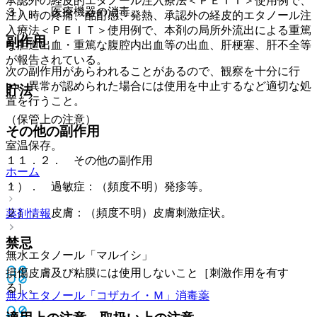
承認外の経皮的エタノール注入療法＜ＰＥＩＴ＞使用例で、
３）． 医療機器の消毒。
注入時の疼痛、酩酊感、発熱、承認外の経皮的エタノール注
入療法＜ＰＥＩＴ＞使用例で、本剤の局所外流出による重篤
副作用
な胆道出血・重篤な腹腔内出血等の出血、肝梗塞、肝不全等
が報告されている。
次の副作用があらわれることがあるので、観察を十分に行
い、異常が認められた場合には使用を中止するなど適切な処
貯法
置を行うこと。
（保管上の注意）
その他の副作用
室温保存。
１１．２． その他の副作用
ホーム
１）． 過敏症：（頻度不明）発疹等。
２）． 皮膚：（頻度不明）皮膚刺激症状。
薬剤情報
禁忌
無水エタノール「マルイシ」
損傷皮膚及び粘膜には使用しないこと［刺激作用を有す
る］。
無水エタノール「コザカイ・Ｍ」
消毒薬