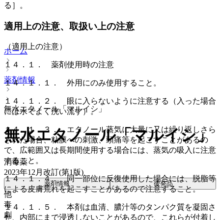
る］。
適用上の注意、取扱い上の注意
（適用上の注意）
ホーム
１４．１． 薬剤使用時の注意
薬剤情報
１４．１．１． 外用にのみ使用すること。
１４．１．２． 眼に入らないように注意する（入った場合
無水エタノール「マルイシ」
には水でよく洗い流す）。
１４．１．３． エタノール蒸気に大量に又は繰り返しさら
無水エタノール「マルイシ」
された場合、粘膜への刺激、頭痛等を起こすことがあるの
で、広範囲又は長期間使用する場合には、蒸気の吸入に注意
すること。
消毒薬
2023年12月改訂(第1版)
１４．１．４． 同一部位に反復使用した場合には、脱脂等
薬剤情報
後発品
による皮膚荒れを起こすことがあるので注意すること。
他
毒
１４．１．５． 本剤は血清、膿汁等のタンパク質を凝固さ
劇
せ、内部にまで浸透しないことがあるので、これらが付着し