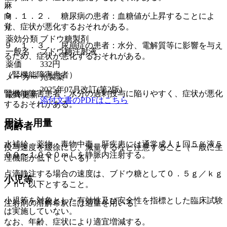
麻
向
９．１．２． 糖尿病の患者：血糖値が上昇することによ
覚
り、症状が悪化するおそれがある。
薬効分類
ブドウ糖製剤
９．１．３． 尿崩症の患者：水分、電解質等に影響を与え
一般名
ブドウ糖注射液
るため、症状が悪化するおそれがある。
薬価
332
円
（腎機能障害患者）
メーカー
光製薬
2025年07月改訂(第2版)
腎機能障害患者：水分の過剰投与に陥りやすく、症状が悪化
最終更新
添付文書のPDFはこちら
するおそれがある。
用法・用量
高齢者
水補給、薬物・毒物中毒、肝疾患には通常成人１回５％液５
投与速度を緩徐にし、減量するなど注意すること（一般に生
００〜１０００ｍＬを静脈内注射する。
理機能が低下している）。
点滴静注する場合の速度は、ブドウ糖として０．５ｇ／ｋｇ
小児等
／ｈｒ以下とすること。
小児等を対象とした有効性及び安全性を指標とした臨床試験
注射剤の溶解希釈には適量を用いる。
は実施していない。
なお、年齢、症状により適宜増減する。