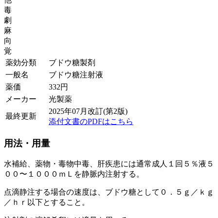
毒
劇
麻
向
覚
薬効分類
ブドウ糖製剤
一般名
ブドウ糖注射液
薬価
332
円
メーカー
光製薬
2025年07月改訂(第2版)
最終更新
添付文書のPDFはこちら
用法・用量
水補給、薬物・毒物中毒、肝疾患には通常成人１回５％液５
００〜１０００ｍＬを静脈内注射する。
点滴静注する場合の速度は、ブドウ糖として０．５ｇ／ｋｇ
／ｈｒ以下とすること。