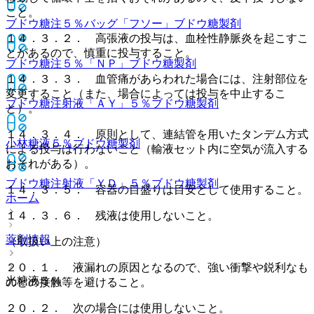
こと。
ブドウ糖注５％バッグ「フソー」
ブドウ糖製剤
１４．３．２． 高張液の投与は、血栓性静脈炎を起こすこ
とがあるので、慎重に投与すること。
ブドウ糖注５％「ＮＰ」
ブドウ糖製剤
１４．３．３． 血管痛があらわれた場合には、注射部位を
変更すること（また、場合によっては投与を中止するこ
ブドウ糖注射液「ＡＹ」５％
ブドウ糖製剤
と）。
１４．３．４． 原則として、連結管を用いたタンデム方式
小林糖液５％
ブドウ糖製剤
による投与は行わないこと（輸液セット内に空気が流入する
おそれがある）。
ブドウ糖注射液「ＹＤ」５％
ブドウ糖製剤
１４．３．５． 容器の目盛りは目安として使用すること。
ホーム
１４．３．６． 残液は使用しないこと。
薬剤情報
（取扱い上の注意）
２０．１． 液漏れの原因となるので、強い衝撃や鋭利なも
光糖液５％
のとの接触等を避けること。
２０．２． 次の場合には使用しないこと。