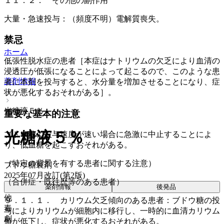
１１．２． その他の副作用
大量・急速投与：（頻度不明）電解質喪失。
禁忌
ホーム
低張性脱水症の患者［本症はナトリウムの欠乏により血清の
浸透圧が低張になることによって起こるので、このような患
薬剤情報
者に本剤を投与すると、水分量を増加させることになり、症
状が悪化するおそれがある］。
光糖液５％
重要な基本的注意
光糖液５％
ブドウ糖の投与速度が速い場合に急激に中止することによ
り、低血糖を起こすおそれがある。
（特定の背景を有する患者に関する注意）
ブドウ糖製剤
2025年07月改訂(第2版)
（合併症・既往歴等のある患者）
薬剤情報
後発品
他
９．１．１． カリウム欠乏傾向のある患者：ブドウ糖の投
毒
与によりカリウムが細胞内に移行し、一時的に血清カリウム
劇
値が低下し、症状が悪化するおそれがある。