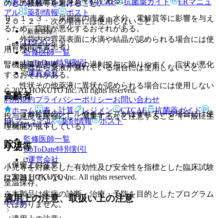
り、症状が悪化するおそれがある。
表・計算
レジメン
CTCAE
抗菌薬ガイド
ERマニュ
のとの接触等を避けること。
アル
薬剤情報
ポスト
９．１．３． 尿崩症の患者：水分、電解質等に影響を与え
２０．２． 次の場合には使用しないこと。
るため、症状が悪化するおそれがある。
新規登録
・ 外袋内や容器表面に水滴や結晶が認められる場合には使
ログイン
（腎機能障害患者）
用しないこと。
監修医師一覧
UpToDate特別割引
腎機能障害患者：水分の過剰投与に陥りやすく、症状が悪化
・ 容器から薬液が漏れている場合には使用しないこと。
運営会社
するおそれがある。
・ 性状その他薬液に異状が認められる場合には使用しない
© 2021 HOKUTO Inc. All rights reserved.
高齢者
こと。
利用規約
プライバシーポリシー
お問い合わせ
ホーム
表・計算
レジメン
CTCAE
抗菌薬ガイド
・ ゴム栓部のシールやキャップがはずれている場合には使
投与速度を緩徐にし、減量するなど注意すること（一般に生
ERマニュアル
薬剤情報
ポスト
用しないこと。
理機能が低下している）。
監修医師一覧
貯法
小児等
UpToDate特別割引
運営会社
（保管上の注意）
小児等を対象とした有効性及び安全性を指標とした臨床試験
© 2021 HOKUTO Inc. All rights reserved.
は実施していない。
室温保存。
※本製品は疾病の診断・治療・予防を目的としたプログラム
適用上の注意、取扱い上の注意
ホーム
ではありません。