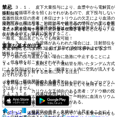
禁忌
１４．３．１． 皮下大量投与により、血漿中から電解質が
移動して循環不全を招くおそれがあるので、皮下投与しない
薬剤情報
こと。
低張性脱水症の患者［本症はナトリウムの欠乏により血清の
薬剤写真、用法用量、効能効果や後発品の情報が一度に参照
浸透圧が低張になることによって起こるので、このような患
１４．３．２． 高張液の投与は、血栓性静脈炎を起こすこ
でき、関連情報へ簡単にアクセスができます。
者に本剤を投与すると、水分量を増加させることになり、症
とがあるので、慎重に投与すること。
状が悪化するおそれがある］。
一般名、製品名どちらでも検索可能！
１４．３．３． 血管痛があらわれた場合には、注射部位を
重要な基本的注意
※ ご使用いただく際に、必ず最新の添付文書および安全性
変更すること（また、場合によっては投与を中止するこ
情報も併せてご確認下さい。
と）。
ブドウ糖の投与速度が速い場合に急激に中止することによ
り、低血糖を起こすおそれがある。
１４．３．４． 原則として、連結管を用いたタンデム方式
による投与は行わないこと（輸液セット内に空気が流入する
（特定の背景を有する患者に関する注意）
おそれがある）。
（合併症・既往歴等のある患者）
※本製品は疾病の診断・治療・予防を目的としたプログラム
１４．３．５． 容器の目盛りは目安として使用すること。
ではありません。
９．１．１． カリウム欠乏傾向のある患者：ブドウ糖の投
１４．３．６． 残液は使用しないこと。
与によりカリウムが細胞内に移行し、一時的に血清カリウム
値が低下し、症状が悪化するおそれがある。
（取扱い上の注意）
９．１．２． 糖尿病の患者：血糖値が上昇することによ
ホーム
ノート
２０．１． 液漏れの原因となるので、強い衝撃や鋭利なも