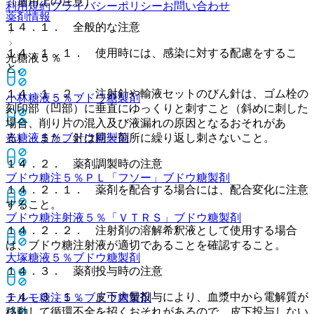
（適用上の注意）
利用規約
プライバシーポリシー
お問い合わせ
薬剤情報
１４．１． 全般的な注意
１４．１．１． 使用時には、感染に対する配慮をするこ
光糖液５％
と。
１４．１．２． 注射針や輸液セットのびん針は、ゴム栓の
小林糖液５％
ブドウ糖製剤
刻印部（凹部）に垂直にゆっくりと刺すこと（斜めに刺した
場合、削り片の混入及び液漏れの原因となるおそれがあ
る）、また、針は同一箇所に繰り返し刺さないこと。
光糖液５％
ブドウ糖製剤
１４．２． 薬剤調製時の注意
ブドウ糖注５％ＰＬ「フソー」
ブドウ糖製剤
１４．２．１． 薬剤を配合する場合には、配合変化に注意
すること。
ブドウ糖注射液５％「ＶＴＲＳ」
ブドウ糖製剤
１４．２．２． 注射剤の溶解希釈液として使用する場合
は、ブドウ糖注射液が適切であることを確認すること。
大塚糖液５％
ブドウ糖製剤
１４．３． 薬剤投与時の注意
１４．３．１． 皮下大量投与により、血漿中から電解質が
テルモ糖注５％
ブドウ糖製剤
移動して循環不全を招くおそれがあるので、皮下投与しない