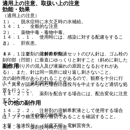
適用上の注意、取扱い上の注意
効能・効果
（適用上の注意）
１）． 脱水症特に水欠乏時の水補給。
１４．１． 全般的な注意
２）． 薬物中毒・毒物中毒。
１４．１．１． 使用時には、感染に対する配慮をするこ
３）． 肝疾患。
と。
４）． 注射剤の溶解希釈剤。
１４．１．２． 注射針や輸液セットのびん針は、ゴム栓の
刻印部（凹部）に垂直にゆっくりと刺すこと（斜めに刺した
副作用
場合、削り片の混入及び液漏れの原因となるおそれがあ
る）、また、針は同一箇所に繰り返し刺さないこと。
次の副作用があらわれることがあるので、観察を十分に行
１４．２． 薬剤調製時の注意
い、異常が認められた場合には投与を中止するなど適切な処
置を行うこと。
１４．２．１． 薬剤を配合する場合には、配合変化に注意
すること。
その他の副作用
１４．２．２． 注射剤の溶解希釈液として使用する場合
１１．２． その他の副作用
は、ブドウ糖注射液が適切であることを確認すること。
大量・急速投与：（頻度不明）電解質喪失。
１４．３． 薬剤投与時の注意