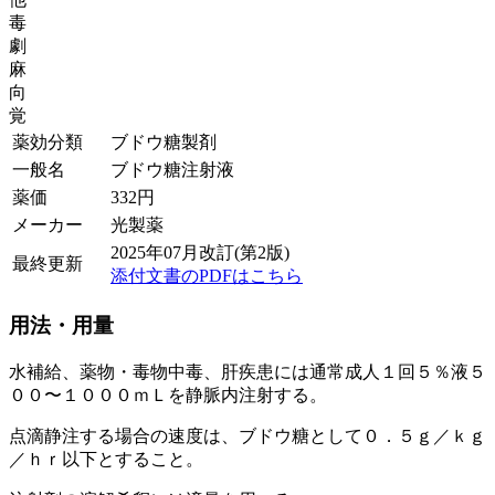
毒
劇
麻
向
覚
薬効分類
ブドウ糖製剤
一般名
ブドウ糖注射液
薬価
332
円
メーカー
光製薬
2025年07月改訂(第2版)
最終更新
添付文書のPDFはこちら
用法・用量
水補給、薬物・毒物中毒、肝疾患には通常成人１回５％液５
００〜１０００ｍＬを静脈内注射する。
点滴静注する場合の速度は、ブドウ糖として０．５ｇ／ｋｇ
／ｈｒ以下とすること。