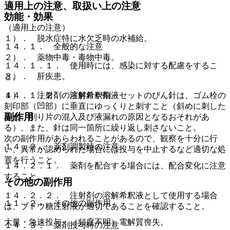
適用上の注意、取扱い上の注意
効能・効果
（適用上の注意）
１）． 脱水症特に水欠乏時の水補給。
１４．１． 全般的な注意
２）． 薬物中毒・毒物中毒。
１４．１．１． 使用時には、感染に対する配慮をするこ
３）． 肝疾患。
と。
４）． 注射剤の溶解希釈剤。
１４．１．２． 注射針や輸液セットのびん針は、ゴム栓の
刻印部（凹部）に垂直にゆっくりと刺すこと（斜めに刺した
副作用
場合、削り片の混入及び液漏れの原因となるおそれがあ
る）、また、針は同一箇所に繰り返し刺さないこと。
次の副作用があらわれることがあるので、観察を十分に行
１４．２． 薬剤調製時の注意
い、異常が認められた場合には投与を中止するなど適切な処
置を行うこと。
１４．２．１． 薬剤を配合する場合には、配合変化に注意
すること。
その他の副作用
１４．２．２． 注射剤の溶解希釈液として使用する場合
１１．２． その他の副作用
は、ブドウ糖注射液が適切であることを確認すること。
大量・急速投与：（頻度不明）電解質喪失。
１４．３． 薬剤投与時の注意