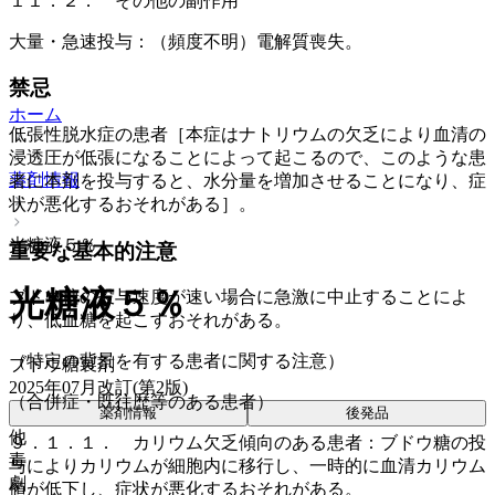
１１．２． その他の副作用
大量・急速投与：（頻度不明）電解質喪失。
禁忌
ホーム
低張性脱水症の患者［本症はナトリウムの欠乏により血清の
浸透圧が低張になることによって起こるので、このような患
薬剤情報
者に本剤を投与すると、水分量を増加させることになり、症
状が悪化するおそれがある］。
光糖液５％
重要な基本的注意
光糖液５％
ブドウ糖の投与速度が速い場合に急激に中止することによ
り、低血糖を起こすおそれがある。
（特定の背景を有する患者に関する注意）
ブドウ糖製剤
2025年07月改訂(第2版)
（合併症・既往歴等のある患者）
薬剤情報
後発品
他
９．１．１． カリウム欠乏傾向のある患者：ブドウ糖の投
毒
与によりカリウムが細胞内に移行し、一時的に血清カリウム
劇
値が低下し、症状が悪化するおそれがある。