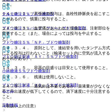
こと。
１４．３．２． 高張液の投与は、血栓性静脈炎を起こすこ
テルモ糖注５％
ブドウ糖製剤
とがあるので、慎重に投与すること。
１４．３．３． 血管痛があらわれた場合には、注射部位を
ブドウ糖注５％バッグ「フソー」
ブドウ糖製剤
変更すること（また、場合によっては投与を中止するこ
と）。
ブドウ糖注５％「ＮＰ」
ブドウ糖製剤
１４．３．４． 原則として、連結管を用いたタンデム方式
による投与は行わないこと（輸液セット内に空気が流入する
ブドウ糖注射液「ＡＹ」５％
ブドウ糖製剤
おそれがある）。
１４．３．５． 容器の目盛りは目安として使用すること。
小林糖液５％
ブドウ糖製剤
１４．３．６． 残液は使用しないこと。
ブドウ糖注射液「ＹＤ」５％
ブドウ糖製剤
１４．３．７． 通気針は不要であるが、薬液量が少なくな
ホーム
ると排出速度が低下してくるので、滴下速度に十分注意する
こと。
薬剤情報
（取扱い上の注意）