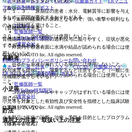
り、症状が悪化するおそれがある。
表・計算
レジメン
CTCAE
抗菌薬ガイド
ERマニュ
アル
薬剤情報
ポスト
（取扱い上の注意）
９．１．３． 尿崩症の患者：水分、電解質等に影響を与え
るため、症状が悪化するおそれがある。
２０．１． 液漏れの原因となるので、強い衝撃や鋭利なも
新規登録
のとの接触等を避けること。
ログイン
（腎機能障害患者）
監修医師一覧
２０．２． 次の場合には使用しないこと。
UpToDate特別割引
腎機能障害患者：水分の過剰投与に陥りやすく、症状が悪化
運営会社
するおそれがある。
・ 外袋内や容器表面に水滴や結晶が認められる場合には使
用しないこと。
© 2021 HOKUTO Inc. All rights reserved.
高齢者
利用規約
プライバシーポリシー
お問い合わせ
・ 容器から薬液が漏れている場合には使用しないこと。
ホーム
表・計算
レジメン
CTCAE
抗菌薬ガイド
投与速度を緩徐にし、減量するなど注意すること（一般に生
ERマニュアル
薬剤情報
ポスト
・ 性状その他薬液に異状が認められる場合には使用しない
理機能が低下している）。
こと。
監修医師一覧
小児等
UpToDate特別割引
・ ゴム栓部のシールやキャップがはずれている場合には使
運営会社
用しないこと。
小児等を対象とした有効性及び安全性を指標とした臨床試験
© 2021 HOKUTO Inc. All rights reserved.
は実施していない。
貯法
※本製品は疾病の診断・治療・予防を目的としたプログラム
適用上の注意、取扱い上の注意
（保管上の注意）
ではありません。