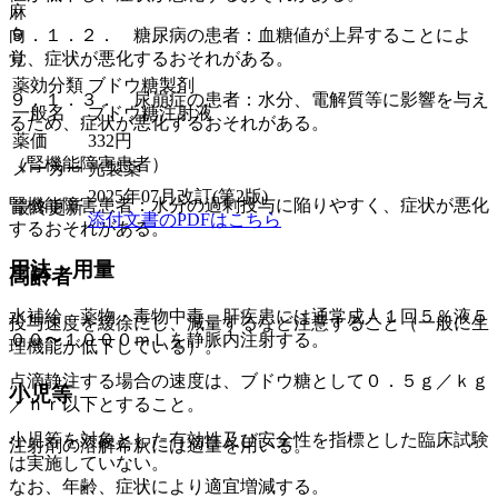
麻
向
９．１．２． 糖尿病の患者：血糖値が上昇することによ
覚
り、症状が悪化するおそれがある。
薬効分類
ブドウ糖製剤
９．１．３． 尿崩症の患者：水分、電解質等に影響を与え
一般名
ブドウ糖注射液
るため、症状が悪化するおそれがある。
薬価
332
円
（腎機能障害患者）
メーカー
光製薬
2025年07月改訂(第2版)
腎機能障害患者：水分の過剰投与に陥りやすく、症状が悪化
最終更新
添付文書のPDFはこちら
するおそれがある。
用法・用量
高齢者
水補給、薬物・毒物中毒、肝疾患には通常成人１回５％液５
投与速度を緩徐にし、減量するなど注意すること（一般に生
００〜１０００ｍＬを静脈内注射する。
理機能が低下している）。
点滴静注する場合の速度は、ブドウ糖として０．５ｇ／ｋｇ
小児等
／ｈｒ以下とすること。
小児等を対象とした有効性及び安全性を指標とした臨床試験
注射剤の溶解希釈には適量を用いる。
は実施していない。
なお、年齢、症状により適宜増減する。