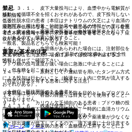
禁忌
１４．３．１． 皮下大量投与により、血漿中から電解質が
移動して循環不全を招くおそれがあるので、皮下投与しない
薬剤情報
こと。
低張性脱水症の患者［本症はナトリウムの欠乏により血清の
薬剤写真、用法用量、効能効果や後発品の情報が一度に参照
浸透圧が低張になることによって起こるので、このような患
１４．３．２． 高張液の投与は、血栓性静脈炎を起こすこ
でき、関連情報へ簡単にアクセスができます。
者に本剤を投与すると、水分量を増加させることになり、症
とがあるので、慎重に投与すること。
状が悪化するおそれがある］。
一般名、製品名どちらでも検索可能！
１４．３．３． 血管痛があらわれた場合には、注射部位を
重要な基本的注意
※ ご使用いただく際に、必ず最新の添付文書および安全性
変更すること（また、場合によっては投与を中止するこ
情報も併せてご確認下さい。
と）。
ブドウ糖の投与速度が速い場合に急激に中止することによ
り、低血糖を起こすおそれがある。
１４．３．４． 原則として、連結管を用いたタンデム方式
による投与は行わないこと（輸液セット内に空気が流入する
（特定の背景を有する患者に関する注意）
おそれがある）。
（合併症・既往歴等のある患者）
※本製品は疾病の診断・治療・予防を目的としたプログラム
１４．３．５． 容器の目盛りは目安として使用すること。
ではありません。
９．１．１． カリウム欠乏傾向のある患者：ブドウ糖の投
１４．３．６． 残液は使用しないこと。
与によりカリウムが細胞内に移行し、一時的に血清カリウム
値が低下し、症状が悪化するおそれがある。
１４．３．７． 通気針は不要であるが、薬液量が少なくな
ると排出速度が低下してくるので、滴下速度に十分注意する
９．１．２． 糖尿病の患者：血糖値が上昇することによ
ホーム
ノート
こと。