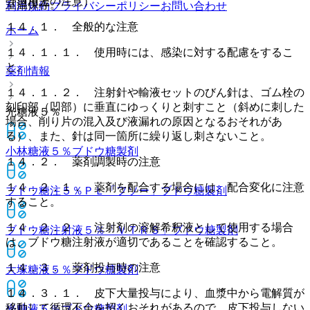
（適用上の注意）
室温保存。
利用規約
プライバシーポリシー
お問い合わせ
１４．１． 全般的な注意
ホーム
１４．１．１． 使用時には、感染に対する配慮をするこ
と。
薬剤情報
１４．１．２． 注射針や輸液セットのびん針は、ゴム栓の
刻印部（凹部）に垂直にゆっくりと刺すこと（斜めに刺した
光糖液５％
場合、削り片の混入及び液漏れの原因となるおそれがあ
る）、また、針は同一箇所に繰り返し刺さないこと。
小林糖液５％
ブドウ糖製剤
１４．２． 薬剤調製時の注意
１４．２．１． 薬剤を配合する場合には、配合変化に注意
ブドウ糖注５％ＰＬ「フソー」
ブドウ糖製剤
すること。
１４．２．２． 注射剤の溶解希釈液として使用する場合
ブドウ糖注射液５％「ＶＴＲＳ」
ブドウ糖製剤
は、ブドウ糖注射液が適切であることを確認すること。
１４．３． 薬剤投与時の注意
大塚糖液５％
ブドウ糖製剤
１４．３．１． 皮下大量投与により、血漿中から電解質が
移動して循環不全を招くおそれがあるので、皮下投与しない
光糖液５％
ブドウ糖製剤