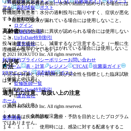
表・計算
レジメン
CTCAE
抗菌薬ガイド
ERマニュ
（腎機能障害患者）
・ 包装袋内や容器表面に水滴や結晶が認められる場合には
アル
薬剤情報
ポスト
使用しないこと。
腎機能障害患者：水分の過剰投与に陥りやすく、症状が悪化
するおそれがある。
新規登録
・ 容器から薬液が漏れている場合には使用しないこと。
ログイン
高齢者
・ 性状その他薬液に異状が認められる場合には使用しない
監修医師一覧
こと。
UpToDate特別割引
投与速度を緩徐にし、減量するなど注意すること（一般に生
運営会社
・ ゴム栓部のシールがはがれている場合には使用しないこ
理機能が低下している）。
© 2021 HOKUTO Inc. All rights reserved.
と。
利用規約
プライバシーポリシー
お問い合わせ
小児等
貯法
ホーム
表・計算
レジメン
CTCAE
抗菌薬ガイド
ERマニュアル
薬剤情報
ポスト
小児等を対象とした有効性及び安全性を指標とした臨床試験
（保管上の注意）
は実施していない。
監修医師一覧
UpToDate特別割引
室温保存。
適用上の注意、取扱い上の注意
運営会社
ホーム
（適用上の注意）
© 2021 HOKUTO Inc. All rights reserved.
１４．１． 全般的な注意
※本製品は疾病の診断・治療・予防を目的としたプログラム
薬剤情報
ではありません。
１４．１．１． 使用時には、感染に対する配慮をするこ