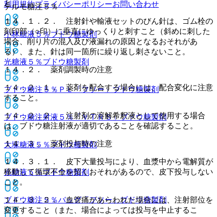
と。
利用規約
プライバシーポリシー
お問い合わせ
テルモ糖注５％
１４．１．２． 注射針や輸液セットのびん針は、ゴム栓の
刻印部（○印）に垂直にゆっくりと刺すこと（斜めに刺した
小林糖液５％
ブドウ糖製剤
場合、削り片の混入及び液漏れの原因となるおそれがあ
る）、また、針は同一箇所に繰り返し刺さないこと。
光糖液５％
ブドウ糖製剤
１４．２． 薬剤調製時の注意
１４．２．１． 薬剤を配合する場合には、配合変化に注意
ブドウ糖注５％ＰＬ「フソー」
ブドウ糖製剤
すること。
１４．２．２． 注射剤の溶解希釈液として使用する場合
ブドウ糖注射液５％「ＶＴＲＳ」
ブドウ糖製剤
は、ブドウ糖注射液が適切であることを確認すること。
１４．３． 薬剤投与時の注意
大塚糖液５％
ブドウ糖製剤
１４．３．１． 皮下大量投与により、血漿中から電解質が
移動して循環不全を招くおそれがあるので、皮下投与しない
光糖液５％
ブドウ糖製剤
こと。
１４．３．２． 血管痛があらわれた場合には、注射部位を
ブドウ糖注５％バッグ「フソー」
ブドウ糖製剤
変更すること（また、場合によっては投与を中止するこ