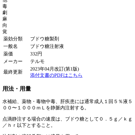
毒
劇
麻
向
覚
薬効分類
ブドウ糖製剤
一般名
ブドウ糖注射液
薬価
332
円
メーカー
テルモ
2023年04月改訂(第1版)
最終更新
添付文書のPDFはこちら
用法・用量
水補給、薬物・毒物中毒、肝疾患には通常成人１回５％液５
００〜１０００ｍＬを静脈内注射する。
点滴静注する場合の速度は、ブドウ糖として０．５ｇ／ｋｇ
／ｈｒ以下とすること。