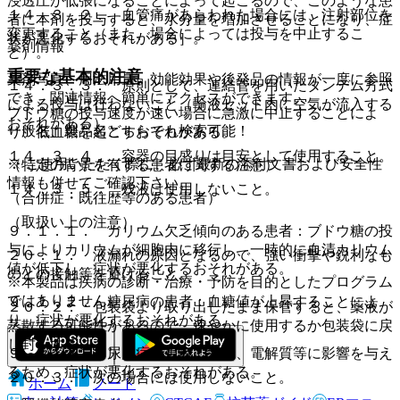
浸透圧が低張になることによって起こるので、このような患
１４．３．２． 血管痛があらわれた場合には、注射部位を
者に本剤を投与すると、水分量を増加させることになり、症
変更すること（また、場合によっては投与を中止するこ
状が悪化するおそれがある］。
薬剤情報
と）。
重要な基本的注意
薬剤写真、用法用量、効能効果や後発品の情報が一度に参照
１４．３．３． 原則として、連結管を用いたタンデム方式
でき、関連情報へ簡単にアクセスができます。
による投与は行わないこと（輸液セット内に空気が流入する
ブドウ糖の投与速度が速い場合に急激に中止することによ
おそれがある）。
一般名、製品名どちらでも検索可能！
り、低血糖を起こすおそれがある。
１４．３．４． 容器の目盛りは目安として使用すること。
※ ご使用いただく際に、必ず最新の添付文書および安全性
（特定の背景を有する患者に関する注意）
情報も併せてご確認下さい。
１４．３．５． 残液は使用しないこと。
（合併症・既往歴等のある患者）
（取扱い上の注意）
９．１．１． カリウム欠乏傾向のある患者：ブドウ糖の投
与によりカリウムが細胞内に移行し、一時的に血清カリウム
２０．１． 液漏れの原因となるので、強い衝撃や鋭利なも
値が低下し、症状が悪化するおそれがある。
のとの接触等を避けること。
※本製品は疾病の診断・治療・予防を目的としたプログラム
ではありません。
９．１．２． 糖尿病の患者：血糖値が上昇することによ
２０．２． 包装袋より取り出したまま保管すると、薬液が
り、症状が悪化するおそれがある。
蒸散する可能性があるので、速やかに使用するか包装袋に戻
し封をすること。
９．１．３． 尿崩症の患者：水分、電解質等に影響を与え
るため、症状が悪化するおそれがある。
２０．３． 次の場合には使用しないこと。
ホーム
ノート