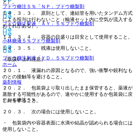
と）。
ブドウ糖注５％「ＮＰ」
ブドウ糖製剤
１４．３．３． 原則として、連結管を用いたタンデム方式
による投与は行わないこと（輸液セット内に空気が流入する
ブドウ糖注射液「ＡＹ」５％
ブドウ糖製剤
おそれがある）。
１４．３．４． 容器の目盛りは目安として使用すること。
小林糖液５％
ブドウ糖製剤
１４．３．５． 残液は使用しないこと。
ブドウ糖注射液「ＹＤ」５％
ブドウ糖製剤
（取扱い上の注意）
ホーム
２０．１． 液漏れの原因となるので、強い衝撃や鋭利なも
のとの接触等を避けること。
薬剤情報
２０．２． 包装袋より取り出したまま保管すると、薬液が
蒸散する可能性があるので、速やかに使用するか包装袋に戻
テルモ糖注５％
し封をすること。
２０．３． 次の場合には使用しないこと。
・ 包装袋内や容器表面に水滴や結晶が認められる場合には
使用しないこと。