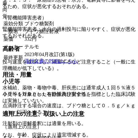
麻
るため、症状が悪化するおそれがある。
向
覚
（腎機能障害患者）
薬効分類
ブドウ糖製剤
腎機能障害患者：水分の過剰投与に陥りやすく、症状が悪化
一般名
ブドウ糖注射液
するおそれがある。
薬価
332
円
メーカー
テルモ
高齢者
2023年04月改訂(第1版)
最終更新
添付文書のPDFはこちら
投与速度を緩徐にし、減量するなど注意すること（一般に生
理機能が低下している）。
用法・用量
小児等
水補給、薬物・毒物中毒、肝疾患には通常成人１回５％液５
００〜１０００ｍＬを静脈内注射する。
小児等を対象とした有効性及び安全性を指標とした臨床試験
は実施していない。
点滴静注する場合の速度は、ブドウ糖として０．５ｇ／ｋｇ
／ｈｒ以下とすること。
適用上の注意、取扱い上の注意
注射剤の溶解希釈には適量を用いる。
（適用上の注意）
なお、年齢、症状により適宜増減する。