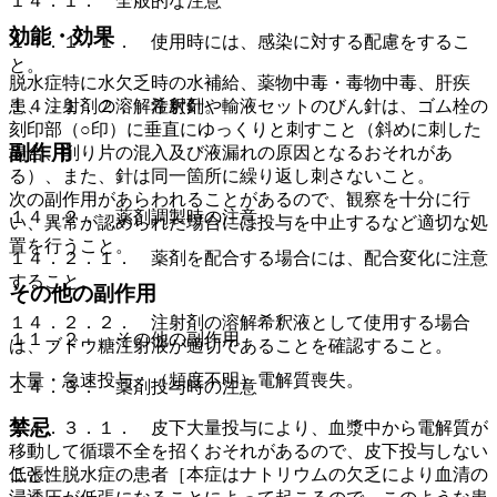
１４．１． 全般的な注意
効能・効果
１４．１．１． 使用時には、感染に対する配慮をするこ
と。
脱水症特に水欠乏時の水補給、薬物中毒・毒物中毒、肝疾
患、注射剤の溶解希釈剤。
１４．１．２． 注射針や輸液セットのびん針は、ゴム栓の
刻印部（○印）に垂直にゆっくりと刺すこと（斜めに刺した
副作用
場合、削り片の混入及び液漏れの原因となるおそれがあ
る）、また、針は同一箇所に繰り返し刺さないこと。
次の副作用があらわれることがあるので、観察を十分に行
１４．２． 薬剤調製時の注意
い、異常が認められた場合には投与を中止するなど適切な処
置を行うこと。
１４．２．１． 薬剤を配合する場合には、配合変化に注意
すること。
その他の副作用
１４．２．２． 注射剤の溶解希釈液として使用する場合
１１．２． その他の副作用
は、ブドウ糖注射液が適切であることを確認すること。
大量・急速投与：（頻度不明）電解質喪失。
１４．３． 薬剤投与時の注意
禁忌
１４．３．１． 皮下大量投与により、血漿中から電解質が
移動して循環不全を招くおそれがあるので、皮下投与しない
こと。
低張性脱水症の患者［本症はナトリウムの欠乏により血清の