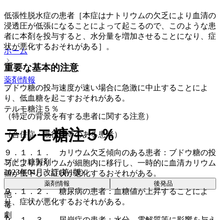
低張性脱水症の患者［本症はナトリウムの欠乏により血清の
浸透圧が低張になることによって起こるので、このような患
者に本剤を投与すると、水分量を増加させることになり、症
状が悪化するおそれがある］。
ホーム
重要な基本的注意
薬剤情報
ブドウ糖の投与速度が速い場合に急激に中止することによ
り、低血糖を起こすおそれがある。
テルモ糖注５％
（特定の背景を有する患者に関する注意）
テルモ糖注５％
（合併症・既往歴等のある患者）
９．１．１． カリウム欠乏傾向のある患者：ブドウ糖の投
ブドウ糖製剤
与によりカリウムが細胞内に移行し、一時的に血清カリウム
2023年04月改訂(第1版)
値が低下し、症状が悪化するおそれがある。
薬剤情報
後発品
９．１．２． 糖尿病の患者：血糖値が上昇することによ
他
り、症状が悪化するおそれがある。
毒
劇
９．１．３． 尿崩症の患者：水分、電解質等に影響を与え