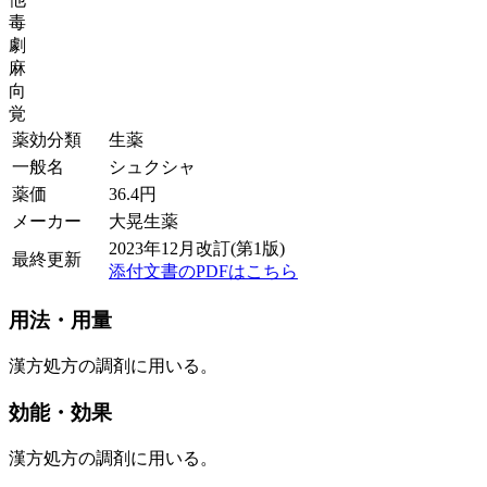
毒
劇
麻
向
覚
薬効分類
生薬
一般名
シュクシャ
薬価
36.4
円
メーカー
大晃生薬
2023年12月改訂(第1版)
最終更新
添付文書のPDFはこちら
用法・用量
漢方処方の調剤に用いる。
効能・効果
漢方処方の調剤に用いる。