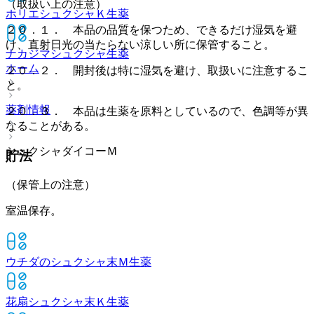
（取扱い上の注意）
ホリエシュクシャＫ
生薬
２０．１． 本品の品質を保つため、できるだけ湿気を避
け、直射日光の当たらない涼しい所に保管すること。
ナカジマシュクシャ
生薬
ホーム
２０．２． 開封後は特に湿気を避け、取扱いに注意するこ
と。
薬剤情報
２０．３． 本品は生薬を原料としているので、色調等が異
なることがある。
シュクシャダイコーＭ
貯法
（保管上の注意）
室温保存。
ウチダのシュクシャ末Ｍ
生薬
花扇シュクシャ末Ｋ
生薬