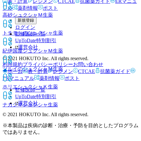
表・計算
レジメン
CTCAE
抗菌薬ガイド
ERマニュ
アル
薬剤情報
ポスト
高砂シュクシャＭ
生薬
新規登録
ログイン
トチモトのシュクシャ
生薬
監修医師一覧
UpToDate特別割引
運営会社
紀伊国屋シュクシャＭ
生薬
© 2021 HOKUTO Inc. All rights reserved.
利用規約
プライバシーポリシー
お問い合わせ
ツルイのシュクシャＭ
生薬
ホーム
表・計算
レジメン
CTCAE
抗菌薬ガイド
ERマニュアル
薬剤情報
ポスト
ホリエシュクシャＫ
生薬
監修医師一覧
UpToDate特別割引
運営会社
ナカジマシュクシャ
生薬
© 2021 HOKUTO Inc. All rights reserved.
※本製品は疾病の診断・治療・予防を目的としたプログラム
ではありません。