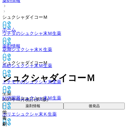
薬剤情報
シュクシャダイコーＭ
ホーム
ウチダのシュクシャ末Ｍ
生薬
薬剤情報
花扇シュクシャ末Ｋ
生薬
シュクシャダイコーＭ
高砂シュクシャ末Ｍ
生薬
シュクシャダイコーＭ
トチモトのシュクシャ末
生薬
生薬
紀伊国屋シュクシャ末Ｍ
生薬
2023年12月改訂(第1版)
薬剤情報
後発品
他
ホリエシュクシャ末Ｋ
生薬
毒
劇