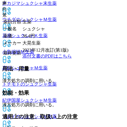
麻
ナカジマシュクシャ末
生薬
向
覚
ウチダのシュクシャＭ
生薬
薬効分類
生薬
一般名
シュクシャ
花扇シュクシャＫ
生薬
薬価
36.4
円
メーカー
大晃生薬
2023年12月改訂(第1版)
小島縮砂Ｍ
生薬
最終更新
添付文書のPDFはこちら
高砂シュクシャＭ
生薬
用法・用量
漢方処方の調剤に用いる。
トチモトのシュクシャ
生薬
効能・効果
紀伊国屋シュクシャＭ
生薬
漢方処方の調剤に用いる。
適用上の注意、取扱い上の注意
ツルイのシュクシャＭ
生薬