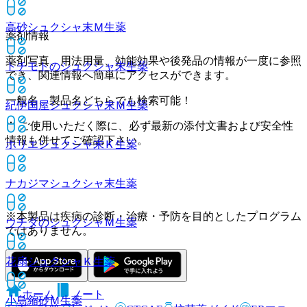
高砂シュクシャ末Ｍ
生薬
薬剤情報
薬剤写真、用法用量、効能効果や後発品の情報が一度に参照
トチモトのシュクシャ末
生薬
でき、関連情報へ簡単にアクセスができます。
一般名、製品名どちらでも検索可能！
紀伊国屋シュクシャ末Ｍ
生薬
※ ご使用いただく際に、必ず最新の添付文書および安全性
情報も併せてご確認下さい。
ホリエシュクシャ末Ｋ
生薬
ナカジマシュクシャ末
生薬
※本製品は疾病の診断・治療・予防を目的としたプログラム
ウチダのシュクシャＭ
生薬
ではありません。
花扇シュクシャＫ
生薬
ホーム
ノート
小島縮砂Ｍ
生薬