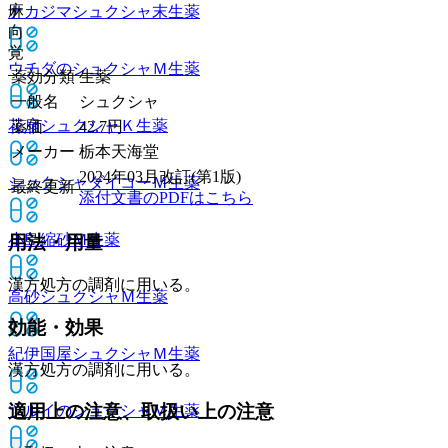
麻
ナカジマシュクシャ末
生薬
向
覚
ウチダのシュクシャＭ
生薬
薬効分類
生薬
一般名
シュクシャ
花扇シュクシャＫ
生薬
薬価
42.7
円
メーカー
栃本天海堂
2024年03月改訂(第1版)
シュクシャダイコーＭ
生薬
最終更新
添付文書のPDFはこちら
小島縮砂Ｍ
生薬
用法・用量
漢方処方の調剤に用いる。
高砂シュクシャＭ
生薬
効能・効果
紀伊国屋シュクシャＭ
生薬
漢方処方の調剤に用いる。
適用上の注意、取扱い上の注意
ツルイのシュクシャＭ
生薬