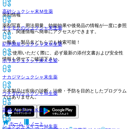
高砂シュクシャ末Ｍ
生薬
薬剤情報
薬剤写真、用法用量、効能効果や後発品の情報が一度に参照
トチモトのシュクシャ末
生薬
でき、関連情報へ簡単にアクセスができます。
一般名、製品名どちらでも検索可能！
紀伊国屋シュクシャ末Ｍ
生薬
※ ご使用いただく際に、必ず最新の添付文書および安全性
情報も併せてご確認下さい。
ホリエシュクシャ末Ｋ
生薬
ナカジマシュクシャ末
生薬
※本製品は疾病の診断・治療・予防を目的としたプログラム
ウチダのシュクシャＭ
生薬
ではありません。
花扇シュクシャＫ
生薬
ホーム
ノート
シュクシャダイコーＭ
生薬