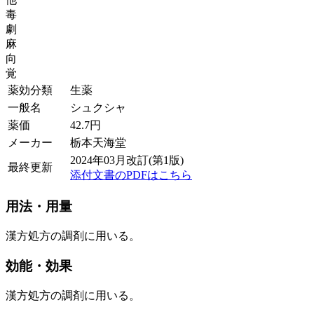
毒
劇
麻
向
覚
薬効分類
生薬
一般名
シュクシャ
薬価
42.7
円
メーカー
栃本天海堂
2024年03月改訂(第1版)
最終更新
添付文書のPDFはこちら
用法・用量
漢方処方の調剤に用いる。
効能・効果
漢方処方の調剤に用いる。