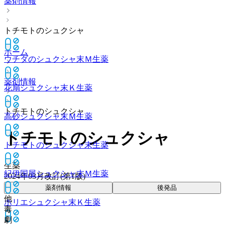
薬剤情報
トチモトのシュクシャ
ホーム
ウチダのシュクシャ末Ｍ
生薬
薬剤情報
花扇シュクシャ末Ｋ
生薬
トチモトのシュクシャ
高砂シュクシャ末Ｍ
生薬
トチモトのシュクシャ
トチモトのシュクシャ末
生薬
生薬
紀伊国屋シュクシャ末Ｍ
生薬
2024年03月改訂(第1版)
薬剤情報
後発品
他
ホリエシュクシャ末Ｋ
生薬
毒
劇