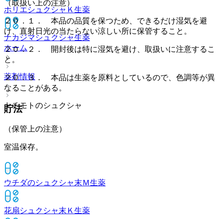
（取扱い上の注意）
ホリエシュクシャＫ
生薬
２０．１． 本品の品質を保つため、できるだけ湿気を避
け、直射日光の当たらない涼しい所に保管すること。
ナカジマシュクシャ
生薬
ホーム
２０．２． 開封後は特に湿気を避け、取扱いに注意するこ
と。
薬剤情報
２０．３． 本品は生薬を原料としているので、色調等が異
なることがある。
トチモトのシュクシャ
貯法
（保管上の注意）
室温保存。
ウチダのシュクシャ末Ｍ
生薬
花扇シュクシャ末Ｋ
生薬