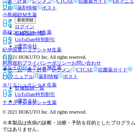
表・計算
レジメン
CTCAE
抗菌薬ガイド
ERマニュ
アル
薬剤情報
ポスト
小島縮砂Ｍ
生薬
新規登録
ログイン
高砂シュクシャＭ
生薬
監修医師一覧
UpToDate特別割引
運営会社
紀伊国屋シュクシャＭ
生薬
© 2021 HOKUTO Inc. All rights reserved.
利用規約
プライバシーポリシー
お問い合わせ
ツルイのシュクシャＭ
生薬
ホーム
表・計算
レジメン
CTCAE
抗菌薬ガイド
ERマニュアル
薬剤情報
ポスト
ホリエシュクシャＫ
生薬
監修医師一覧
UpToDate特別割引
運営会社
ナカジマシュクシャ
生薬
© 2021 HOKUTO Inc. All rights reserved.
※本製品は疾病の診断・治療・予防を目的としたプログラム
ではありません。