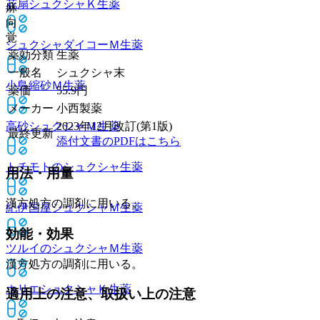
花扇シュクシャＫ
生薬
麻
向
覚
シュクシャダイコーＭ
生薬
薬効分類
生薬
一般名
シュクシャ末
小島縮砂Ｍ
生薬
薬価
55.9
円
メーカー
小西製薬
高砂シュクシャＭ
生薬
2023年12月改訂(第1版)
最終更新
添付文書のPDFはこちら
トチモトのシュクシャ
生薬
用法・用量
漢方処方の調剤に用いる。
紀伊国屋シュクシャＭ
生薬
効能・効果
ツルイのシュクシャＭ
生薬
漢方処方の調剤に用いる。
ホリエシュクシャＫ
生薬
適用上の注意、取扱い上の注意