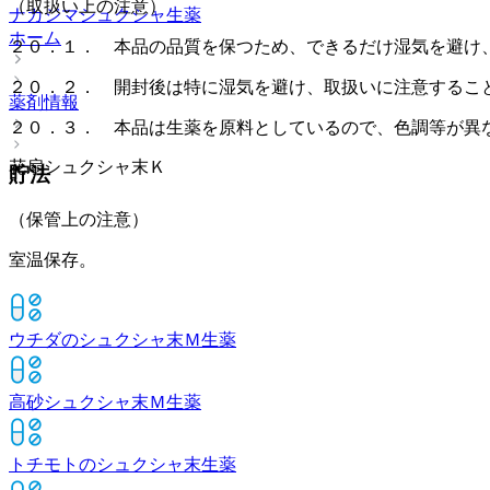
（取扱い上の注意）
ナカジマシュクシャ
生薬
ホーム
２０．１． 本品の品質を保つため、できるだけ湿気を避け
２０．２． 開封後は特に湿気を避け、取扱いに注意するこ
薬剤情報
２０．３． 本品は生薬を原料としているので、色調等が異
花扇シュクシャ末Ｋ
貯法
（保管上の注意）
室温保存。
ウチダのシュクシャ末Ｍ
生薬
高砂シュクシャ末Ｍ
生薬
トチモトのシュクシャ末
生薬