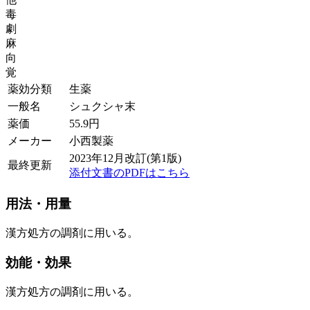
毒
劇
麻
向
覚
薬効分類
生薬
一般名
シュクシャ末
薬価
55.9
円
メーカー
小西製薬
2023年12月改訂(第1版)
最終更新
添付文書のPDFはこちら
用法・用量
漢方処方の調剤に用いる。
効能・効果
漢方処方の調剤に用いる。