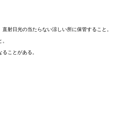
、直射日光の当たらない涼しい所に保管すること。
と。
なることがある。