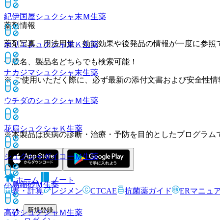
紀伊国屋シュクシャ末Ｍ
生薬
薬剤情報
薬剤写真、用法用量、効能効果や後発品の情報が一度に参照
ホリエシュクシャ末Ｋ
生薬
一般名、製品名どちらでも検索可能！
ナカジマシュクシャ末
生薬
※ ご使用いただく際に、必ず最新の添付文書および安全性情
ウチダのシュクシャＭ
生薬
花扇シュクシャＫ
生薬
※本製品は疾病の診断・治療・予防を目的としたプログラム
シュクシャダイコーＭ
生薬
ホーム
ノート
小島縮砂Ｍ
生薬
表・計算
レジメン
CTCAE
抗菌薬ガイド
ERマニュ
新規登録
高砂シュクシャＭ
生薬