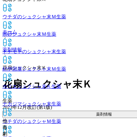
ウチダのシュクシャ末Ｍ
生薬
ホーム
高砂シュクシャ末Ｍ
生薬
薬剤情報
トチモトのシュクシャ末
生薬
花扇シュクシャ末Ｋ
紀伊国屋シュクシャ末Ｍ
生薬
花扇シュクシャ末Ｋ
ホリエシュクシャ末Ｋ
生薬
生薬
ナカジマシュクシャ末
生薬
2023年12月改訂(第1版)
薬剤情報
他
ウチダのシュクシャＭ
生薬
毒
劇