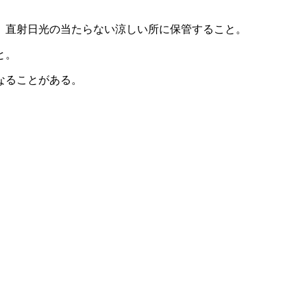
、直射日光の当たらない涼しい所に保管すること。
と。
なることがある。