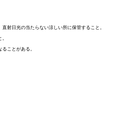
、直射日光の当たらない涼しい所に保管すること。
と。
なることがある。