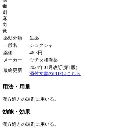
毒
劇
麻
向
覚
薬効分類
生薬
一般名
シュクシャ
薬価
46.3
円
メーカー
ウチダ和漢薬
2024年01月改訂(第1版)
最終更新
添付文書のPDFはこちら
用法・用量
漢方処方の調剤に用いる。
効能・効果
漢方処方の調剤に用いる。