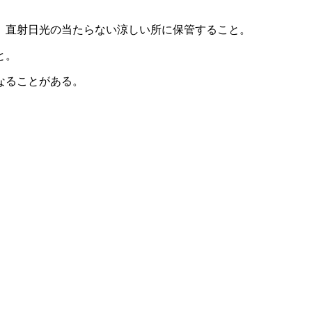
、直射日光の当たらない涼しい所に保管すること。
と。
なることがある。