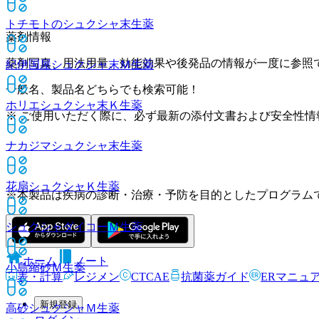
トチモトのシュクシャ末
生薬
薬剤情報
薬剤写真、用法用量、効能効果や後発品の情報が一度に参照
紀伊国屋シュクシャ末Ｍ
生薬
一般名、製品名どちらでも検索可能！
ホリエシュクシャ末Ｋ
生薬
※ ご使用いただく際に、必ず最新の添付文書および安全性情
ナカジマシュクシャ末
生薬
花扇シュクシャＫ
生薬
※本製品は疾病の診断・治療・予防を目的としたプログラム
シュクシャダイコーＭ
生薬
ホーム
ノート
小島縮砂Ｍ
生薬
表・計算
レジメン
CTCAE
抗菌薬ガイド
ERマニュ
新規登録
高砂シュクシャＭ
生薬