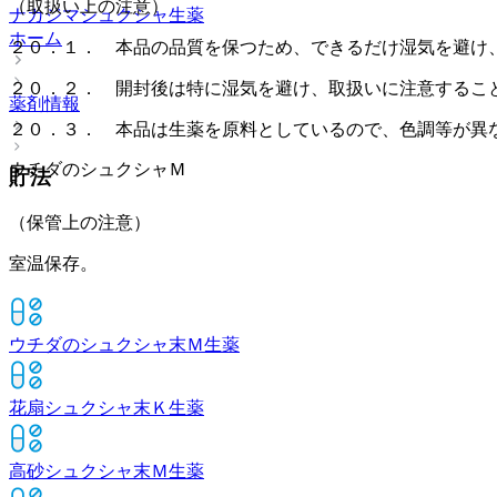
（取扱い上の注意）
ナカジマシュクシャ
生薬
ホーム
２０．１． 本品の品質を保つため、できるだけ湿気を避け
２０．２． 開封後は特に湿気を避け、取扱いに注意するこ
薬剤情報
２０．３． 本品は生薬を原料としているので、色調等が異
ウチダのシュクシャＭ
貯法
（保管上の注意）
室温保存。
ウチダのシュクシャ末Ｍ
生薬
花扇シュクシャ末Ｋ
生薬
高砂シュクシャ末Ｍ
生薬