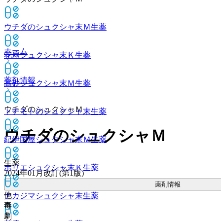
ウチダのシュクシャ末Ｍ
生薬
ホーム
花扇シュクシャ末Ｋ
生薬
薬剤情報
高砂シュクシャ末Ｍ
生薬
ウチダのシュクシャＭ
トチモトのシュクシャ末
生薬
ウチダのシュクシャＭ
紀伊国屋シュクシャ末Ｍ
生薬
生薬
ホリエシュクシャ末Ｋ
生薬
2024年01月改訂(第1版)
薬剤情報
他
ナカジマシュクシャ末
生薬
毒
劇