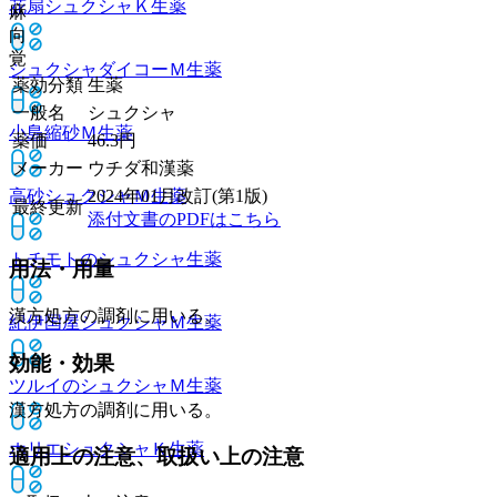
花扇シュクシャＫ
生薬
麻
向
覚
シュクシャダイコーＭ
生薬
薬効分類
生薬
一般名
シュクシャ
小島縮砂Ｍ
生薬
薬価
46.3
円
メーカー
ウチダ和漢薬
高砂シュクシャＭ
生薬
2024年01月改訂(第1版)
最終更新
添付文書のPDFはこちら
トチモトのシュクシャ
生薬
用法・用量
漢方処方の調剤に用いる。
紀伊国屋シュクシャＭ
生薬
効能・効果
ツルイのシュクシャＭ
生薬
漢方処方の調剤に用いる。
ホリエシュクシャＫ
生薬
適用上の注意、取扱い上の注意