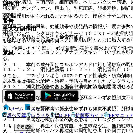
グロビン増加、真菌感染、細菌感染、ヘリコバクター感染、
副作用
脂肪腫、ガングリオン、膣出血、乳房圧痛、卵巣嚢胞、閉経
薬剤情報
次の副作用があらわれることがあるので、観察を十分に行い
警告
薬剤写真、用法用量、効能効果や後発品の情報が一度に参照
重大な副作用
外国において、シクロオキシゲナーゼ（ＣＯＸ）−２選択的
一般名、製品名どちらでも検索可能！
可能性があり、これらのリスクは使用期間とともに増大する
１１．１． 重大な副作用
※ ご使用いただく際に、必ず最新の添付文書および安全性情
禁忌
１１．１．１． ショック、アナフィラキシー（いずれも頻
る。
２．１． 本剤の成分又はスルホンアミドに対し過敏症の既
１１．１．２． 消化性潰瘍（０．２％）、消化管出血（０
うこと。
２．２． アスピリン喘息（非ステロイド性消炎・鎮痛剤等
※本製品は疾病の診断・治療・予防を目的としたプログラム
１１．１．３． 心筋梗塞、脳卒中（いずれも頻度不明）：
２．３． 消化性潰瘍のある患者［消化性潰瘍を悪化させる
１１．１．４． 心不全、うっ血性心不全（いずれも頻度不
２．４． 重篤な肝障害のある患者〔９．３．１参照〕。
１１．１．５． 肝不全、肝炎（いずれも頻度不明）、肝機
２．５． 重篤な腎障害のある患者〔９．２．１参照〕。
ホーム
ノート
告されている〔８．５参照〕。
表・計算
レジメン
CTCAE
抗菌薬ガイド
ERマニュ
２．６． 重篤な心機能不全のある患者［プロスタグランジ
１１．１．６． 再生不良性貧血、汎血球減少症、無顆粒球
新規登録
２．７． 冠動脈バイパス再建術の周術期患者［外国におい
る。