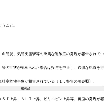
行うこと。
、血管炎、気管支痙攣等の重篤な過敏症の発現が報告されてい
）等の症状が認められた場合は投与を中止し、適切な処置を行
血栓塞栓性事象が報告されている〔１．警告の項参照〕。
後発品
ＡＳＴ上昇、ＡＬＴ上昇、ビリルビン上昇等、黄疸の発現が報