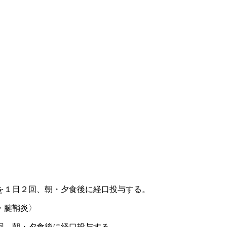
を１日２回、朝・夕食後に経口投与する。
・腱鞘炎〉
回、朝・夕食後に経口投与する。