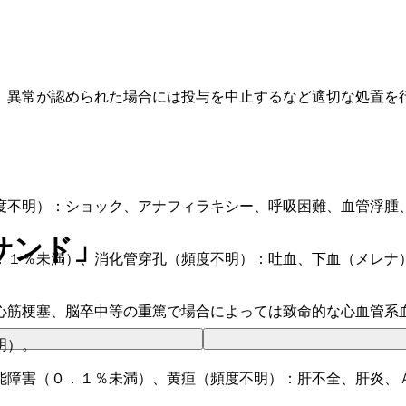
、異常が認められた場合には投与を中止するなど適切な処置を
度不明）：ショック、アナフィラキシー、呼吸困難、血管浮腫
サンド」
．１％未満）、消化管穿孔（頻度不明）：吐血、下血（メレナ
心筋梗塞、脳卒中等の重篤で場合によっては致命的な心血管系
明）。
能障害（０．１％未満）、黄疸（頻度不明）：肝不全、肝炎、