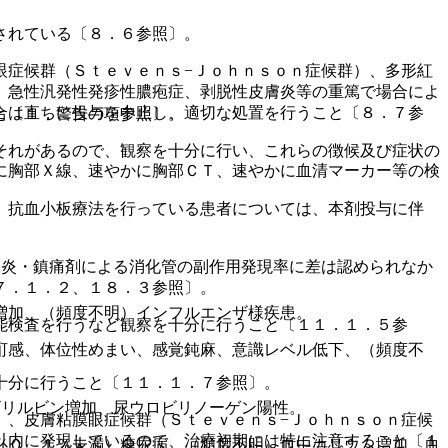
されている〔８．６参照〕。
眼症候群（Ｓｔｅｖｅｎｓ−Ｊｏｈｎｓｏｎ症候群）、多形紅
、急性汎発性発疹性膿疱症、剥脱性皮膚炎等の重篤で場合によ
合は直ちに投与を中止し、適切な処置を行うこと〔８．７参
と〔１．警告の項参照〕。
それがあるので、観察を十分に行い、これらの徴候及び症状の
に胸部Ｘ線、速やかに胸部ＣＴ、速やかに血清マーカー等の検
。
。抗血小板療法を行っている患者については、本剤投与に伴
消炎・鎮痛剤による消化管の副作用発現率に差は認められなか
７．１．２、１８．３参照〕。
増加、（頻度不明）インフルエンザ様疾患。
能検査を行うなど観察を十分に行うこと〔１１．１．５参
酊感、体位性めまい、感覚鈍麻、意識レベル低下、（頻度不
十分に行うこと〔１１．１．７参照〕。
ビリルビン増加、尿ウロビリノーゲン陽性。
）、皮膚粘膜眼症候群（Ｓｔｅｖｅｎｓ−Ｊｏｈｎｓｏｎ症候
以内に発現しているので、治療初期には特に注意すること〔１
（０．１％未満）糖尿病、（頻度不明）血中カリウム増加、血