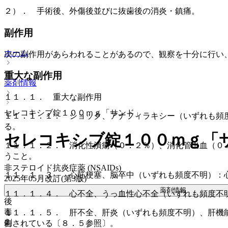
２）． 手術後、外傷後並びに抜歯後の消炎・鎮痛。
副作用
ホーム
次の副作用があらわれることがあるので、観察を十分に行い
重大な副作用
薬剤情報
１１．１． 重大な副作用
セレコキシブ錠１００ｍｇ「サンド」
１１．１．１． ショック、アナフィラキシー（いずれも頻
る。
セレコキシブ錠１００ｍｇ「
１１．１．２． 消化性潰瘍（０．２％）、消化管出血（０
うこと。
非ステロイド抗炎症薬 (NSAIDs)
１１．１．３． 心筋梗塞、脳卒中（いずれも頻度不明）：
2025年05月改訂(第3版)
薬剤情報
１１．１．４． 心不全、うっ血性心不全（いずれも頻度不
後
毒
１１．１．５． 肝不全、肝炎（いずれも頻度不明）、肝機
劇
告されている〔８．５参照〕。