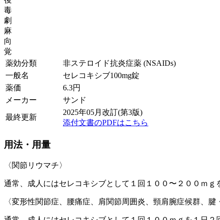
毒
劇
麻
向
覚
薬効分類
非ステロイド抗炎症薬 (NSAIDs)
一般名
セレコキシブ100mg錠
薬価
6.3
円
メーカー
サンド
2025年05月改訂(第3版)
最終更新
添付文書のPDFはこちら
用法・用量
〈関節リウマチ〉
通常、成人にはセレコキシブとして１回１００〜２００ｍｇ
〈変形性関節症、腰痛症、肩関節周囲炎、頸肩腕症候群、腱
通常、成人にはセレコキシブとして１回１００ｍｇを１日２