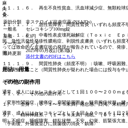
麻
１１．１．６． 再生不良性貧血、汎血球減少症、無顆粒球
向
る。
覚
薬効分類
非ステロイド抗炎症薬 (NSAIDs)
１１．１．７． 急性腎障害、間質性腎炎（いずれも頻度不
一般名
セレコキシブ100mg錠
１１．１．８． 中毒性表皮壊死融解症（Ｔｏｘｉｃ Ｅｐ
薬価
6.3
円
斑、急性汎発性発疹性膿疱症、剥脱性皮膚炎（いずれも頻度
メーカー
サンド
っては致命的な皮膚症状の発現が報告されているので、発疹
2025年05月改訂(第3版)
照〕。
最終更新
添付文書のPDFはこちら
１１．１．９． 間質性肺炎（頻度不明）：咳嗽、呼吸困難
用法・用量
査を実施すること（間質性肺炎が疑われた場合には投与を中
その他の副作用
〈関節リウマチ〉
通常、成人にはセレコキシブとして１回１００〜２００ｍｇ
１１．２． その他の副作用
〈変形性関節症、腰痛症、肩関節周囲炎、頸肩腕症候群、腱
１）． 全身：（０．１〜１％未満）倦怠感、口渇、末梢性
通常、成人にはセレコキシブとして１回１００ｍｇを１日２
２）． 精神神経系：（１〜５％未満）傾眠、（０．１〜１
明）不眠症、睡眠障害、錯乱状態、不安、幻覚、筋緊張亢進
〈手術後、外傷後並びに抜歯後の消炎・鎮痛〉