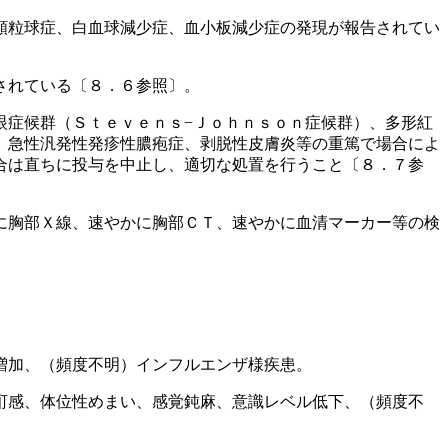
顆粒球症、白血球減少症、血小板減少症の発現が報告されてい
されている〔８．６参照〕。
眼症候群（Ｓｔｅｖｅｎｓ−Ｊｏｈｎｓｏｎ症候群）、多形紅
、急性汎発性発疹性膿疱症、剥脱性皮膚炎等の重篤で場合によ
合は直ちに投与を中止し、適切な処置を行うこと〔８．７参
に胸部Ｘ線、速やかに胸部ＣＴ、速やかに血清マーカー等の検
。
増加、（頻度不明）インフルエンザ様疾患。
酊感、体位性めまい、感覚鈍麻、意識レベル低下、（頻度不