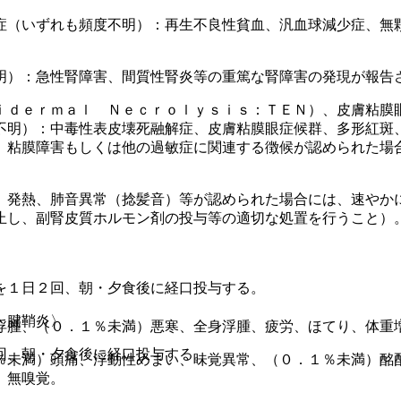
症（いずれも頻度不明）：再生不良性貧血、汎血球減少症、無
明）：急性腎障害、間質性腎炎等の重篤な腎障害の発現が報告
ｉｄｅｒｍａｌ Ｎｅｃｒｏｌｙｓｉｓ：ＴＥＮ）、皮膚粘膜
不明）：中毒性表皮壊死融解症、皮膚粘膜眼症候群、多形紅斑
、粘膜障害もしくは他の過敏症に関連する徴候が認められた場
、発熱、肺音異常（捻髪音）等が認められた場合には、速やか
止し、副腎皮質ホルモン剤の投与等の適切な処置を行うこと）
を１日２回、朝・夕食後に経口投与する。
・腱鞘炎〉
浮腫、（０．１％未満）悪寒、全身浮腫、疲労、ほてり、体重
回、朝・夕食後に経口投与する。
％未満）頭痛、浮動性めまい、味覚異常、（０．１％未満）酩
、無嗅覚。