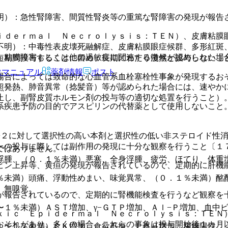
明）：急性腎障害、間質性腎炎等の重篤な腎障害の発現が報告
ｉｄｅｒｍａｌ Ｎｅｃｒｏｌｙｓｉｓ：ＴＥＮ）、皮膚粘膜
不明）：中毒性表皮壊死融解症、皮膚粘膜眼症候群、多形紅斑
、粘膜障害もしくは他の過敏症に関連する徴候が認められた場
短期間投与することに留め、長期にわたり漫然と投与しないこ
Rマニュアル
薬剤情報
ポスト
場合によっては致命的な心血管系血栓塞栓性事象が発現するお
、発熱、肺音異常（捻髪音）等が認められた場合には、速やか
照〕。
止し、副腎皮質ホルモン剤の投与等の適切な処置を行うこと）
系疾患予防の目的でアスピリンの代替薬として使用しないこと
−２に対して選択性の高い本剤と選択性の低い非ステロイド性
への投与に際しては副作用の発現に十分な観察を行うこと〔１
ではありません。
浮腫、（０．１％未満）悪寒、全身浮腫、疲労、ほてり、体重
ビン上昇等、黄疸の発現が報告されているので、定期的に肝機
％未満）頭痛、浮動性めまい、味覚異常、（０．１％未満）酩
、無嗅覚。
が報告されているので、定期的に腎機能検査を行うなど観察を
１％未満）ＡＳＴ増加、γ−ＧＴＰ増加、Ａｌ−Ｐ増加、血中
ｘｉｃ Ｅｐｉｄｅｒｍａｌ Ｎｅｃｒｏｌｙｓｉｓ：ＴＥＮ
おそれがあり、多くの場合、これらの事象は投与開始後１カ月
１〜１％未満）ＣＫ増加、食欲不振、ＬＤＨ増加、尿糖陽性、