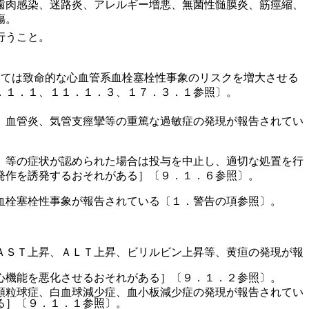
歯肉感染、迷路炎、アレルギー増悪、無菌性髄膜炎、筋痙縮、
傷。
行うこと。
っては致命的な心血管系血栓塞栓性事象のリスクを増大させる
．１．１、１１．１．３、１７．３．１参照〕。
、血管炎、気管支痙攣等の重篤な過敏症の発現が報告されてい
）等の症状が認められた場合は投与を中止し、適切な処置を行
発作を誘発するおそれがある］〔９．１．６参照〕。
血栓塞栓性事象が報告されている〔１．警告の項参照〕。
ＡＳＴ上昇、ＡＬＴ上昇、ビリルビン上昇等、黄疸の発現が報
心機能を悪化させるおそれがある］〔９．１．２参照〕。
顆粒球症、白血球減少症、血小板減少症の発現が報告されてい
る］〔９．１．１参照〕。