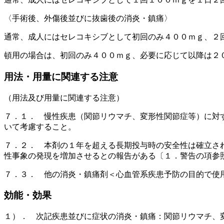
〈手術後、外傷後並びに抜歯後の消炎・鎮痛〉
通常、成人にはセレコキシブとして初回のみ４００ｍｇ、２
頓用の場合は、初回のみ４００ｍｇ、必要に応じて以降は２
用法・用量に関連する注意
（用法及び用量に関連する注意）
７．１． 慢性疾患（関節リウマチ、変形性関節症等）に対
いて考慮すること。
７．２． 本剤の１年を超える長期投与時の安全性は確立さ
性事象の発現を増加させるとの報告がある〔１．警告の項参
７．３． 他の消炎・鎮痛剤＜心血管系疾患予防の目的で使
効能・効果
１）． 次記疾患並びに症状の消炎・鎮痛：関節リウマチ、