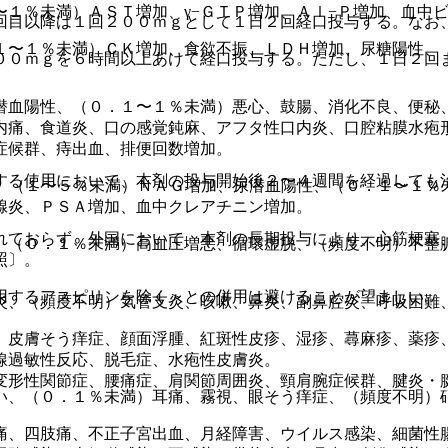
１％未満）ＡＳＴ増加、γ−ＧＴＰ増加、Ａｌ−Ｐ増加、血中
回目以降は１回２００ｍｇとして１日２回経口投与する。なお
１〜１％未満）ＣＫ増加、食欲不振、ＬＤＨ増加、尿糖陽性、
００ｍｇを６時間以上あけて経口投与する。ただし、１日２回
潜血陽性、（０．１〜１％未満）悪心、鼓腸、消化不良、便秘
内痛、食道炎、口の感覚鈍麻、アフタ性口内炎、口腔粘膜水疱
症候群、痔出血、排便回数増加。
する使用において、本剤の投与開始後２〜４週間を経過しても
加、（１〜５％未満）ＮＡＧ増加、尿潜血陽性、（０．１〜１％
腺炎、ＰＳＡ増加、血中クレアチニン増加。
れておらず、外国において、本剤の長期投与により、心筋梗塞
、（０．１％未満）高血圧増悪、循環虚脱、（頻度不明）不整
照〕。
用するアスピリンを除く＞との併用は避けることが望ましい。
炎、（頻度不明）気管支炎、咳嗽、鼻炎、副鼻腔炎、呼吸困難
）皮膚そう痒症、顔面浮腫、紅斑性皮疹、湿疹、蕁麻疹、薬疹
線過敏性反応、脱毛症、水疱性皮膚炎。
変形性関節症、腰痛症、肩関節周囲炎、頸肩腕症候群、腱炎・
い、（０．１％未満）耳痛、霧視、眼そう痒症、（頻度不明）
痛、四肢痛、不正子宮出血、月経障害、ウイルス感染、細菌性