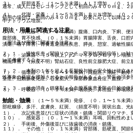
３）． 肝胆道系：（１〜５％未満）ＡＬＴ増加、（０．１〜
通常、成人にはセレコキシブとして初回のみ４００ｍｇ、２
４）． 代謝・栄養：（１〜５％未満）ＢＵＮ増加、（０．
頓用の場合は、初回のみ４００ｍｇ、必要に応じて以降は２
中ナトリウム増加。
用法・用量に関連する注意
５）． 消化器：（１〜５％未満）腹痛、口内炎、下痢、便
腹部痛、胃不快感、（０．１％未満）胃腸障害、舌炎、口腔
（用法及び用量に関連する注意）
潰瘍、嚥下障害、胃食道逆流性疾患、膵炎、憩室、過敏性腸
７．１． 慢性疾患（関節リウマチ、変形性関節症等）に対
６）． 泌尿器：（５％以上）β２−マイクログロブリン増
いて考慮すること。
機能障害、（頻度不明）腎結石症、良性前立腺肥大症、前立
７．２． 本剤の１年を超える長期投与時の安全性は確立さ
７）． 循環器：（０．１〜１％未満）高血圧、潮紅、動悸
性事象の発現を増加させるとの報告がある〔１．警告の項参
全症、冠動脈硬化症、心室肥大、深部静脈血栓症、血腫。
７．３． 他の消炎・鎮痛剤＜心血管系疾患予防の目的で使
８）． 呼吸器：（０．１％未満）咽頭炎、鼻出血、鼻咽頭
効能・効果
９）． 皮膚：（１〜５％未満）発疹、（０．１〜１％未満
部粃糠疹、多汗、皮膚炎、紅斑、（頻度不明）斑状出血、光
１）． 次記疾患並びに症状の消炎・鎮痛：関節リウマチ、
１０）． 感覚器：（０．１〜１％未満）耳鳴、回転性めま
２）． 手術後、外傷後並びに抜歯後の消炎・鎮痛。
１１）． その他：（０．１％未満）背部痛、筋硬直、関節