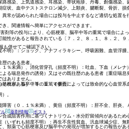
尿路感染、上気道感染、耳感染、帯状疱疹、丹毒、創傷感染、
期症状、血中テストステロン減少、上顆炎、腱断裂、骨折、損
、異常が認められた場合には投与を中止するなど適切な処置を
でき、関連情報へ簡単にアクセスができます。
阻害剤等の投与により、心筋梗塞、脳卒中等の重篤で場合によ
可能性があると報告されている〔７．２、８．１、８．２、９
報も併せてご確認下さい。
度不明）：ショック、アナフィラキシー、呼吸困難、血管浮腫
往歴のある患者。
．１％未満）、消化管穿孔（頻度不明）：吐血、下血（メレナ
による喘息発作の誘発）又はその既往歴のある患者［重症喘息
ではありません。
心筋梗塞、脳卒中等の重篤で場合によっては致命的な心血管系
おそれがある］〔９．１．４参照〕。
明）。
能障害（０．１％未満）、黄疸（頻度不明）：肝不全、肝炎、
アル
薬剤情報
ポスト
ン合成阻害作用に基づくナトリウム・水分貯留傾向があるため
症（いずれも頻度不明）：再生不良性貧血、汎血球減少症、無
て、類薬で心筋梗塞及び脳卒中の発現が増加するとの報告があ