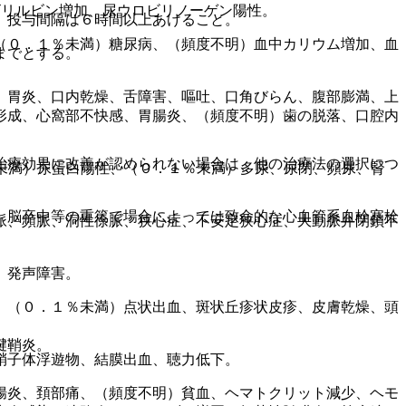
ビリルビン増加、尿ウロビリノーゲン陽性。
、投与間隔は６時間以上あけること。
（０．１％未満）糖尿病、（頻度不明）血中カリウム増加、血
までとする。
、胃炎、口内乾燥、舌障害、嘔吐、口角びらん、腹部膨満、上
形成、心窩部不快感、胃腸炎、（頻度不明）歯の脱落、口腔内
治療効果に改善が認められない場合は、他の治療法の選択につ
未満）尿蛋白陽性、（０．１％未満）多尿、尿閉、頻尿、腎
、脳卒中等の重篤で場合によっては致命的な心血管系血栓塞栓
脈、頻脈、洞性徐脈、狭心症、不安定狭心症、大動脈弁閉鎖不
、発声障害。
、（０．１％未満）点状出血、斑状丘疹状皮疹、皮膚乾燥、頭
腱鞘炎。
硝子体浮遊物、結膜出血、聴力低下。
腸炎、頚部痛、（頻度不明）貧血、ヘマトクリット減少、ヘモ