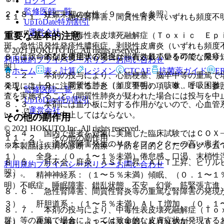
ログイン
監修医師一覧
２．８． 妊娠末期の女性〔９．５．１参照〕。
１１．１．７． 急性腎障害、間質性腎炎（いずれも頻度不
UpToDate特別割引
運営会社
重要な基本的注意
１１．１．８． 中毒性表皮壊死融解症（Ｔｏｘｉｃ Ｅｐ
斑、急性汎発性発疹性膿疱症、剥脱性皮膚炎（いずれも頻度
© 2021 HOKUTO Inc. All rights reserved.
っては致命的な皮膚症状の発現が報告されているので、発疹
８．１． 本剤を使用する場合は、有効最小量を可能な限り
利用規約
プライバシーポリシー
お問い合わせ
照〕。
ホーム
表・計算
レジメン
CTCAE
抗菌薬ガイド
E
８．２． 本剤の投与により、心筋梗塞、脳卒中等の重篤で
１１．１．９． 間質性肺炎（頻度不明）：咳嗽、呼吸困難
発現には十分に注意すること〔１．警告の項、９．１．１参
監修医師一覧
査を実施すること（間質性肺炎が疑われた場合には投与を中
UpToDate特別割引
８．３． 本剤には血小板に対する作用がないので、心血管
運営会社
い、その治療を中止してはならない。
その他の副作用
© 2021 HOKUTO Inc. All rights reserved.
８．４． 国内で患者を対象に実施した臨床試験ではＣＯＸ
１１．２． その他の副作用
った。特に、消化管障害発生のリスクファクターの高い患者
※本製品は疾病の診断・治療・予防を目的としたプログラム
１）． 全身：（０．１〜１％未満）倦怠感、口渇、末梢性
８．５． 肝不全、肝炎、ＡＳＴ上昇、ＡＬＴ上昇、ビリル
利用規約
プライバシーポリシー
お問い合わせ
照〕。
２）． 精神神経系：（１〜５％未満）傾眠、（０．１〜１
明）不眠症、睡眠障害、錯乱状態、不安、幻覚、筋緊張亢進
８．６． 急性腎障害、間質性腎炎等の重篤な腎障害の発現
３）． 肝胆道系：（１〜５％未満）ＡＬＴ増加、（０．１〜
８．７． 本剤の投与により、中毒性表皮壊死融解症（Ｔｏ
群）等の重篤で場合によっては致命的な皮膚症状が発現する
４）． 代謝・栄養：（１〜５％未満）ＢＵＮ増加、（０．