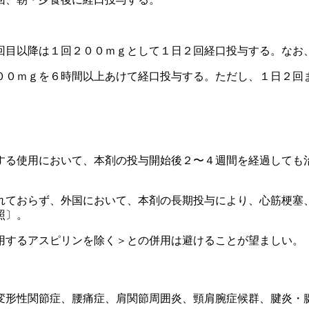
回目以降は１回２００ｍｇとして１日２回経口投与する。なお
００ｍｇを６時間以上あけて経口投与する。ただし、１日２回
する使用において、本剤の投与開始後２〜４週間を経過しても
れておらず、外国において、本剤の長期投与により、心筋梗塞
照〕。
用するアスピリンを除く＞との併用は避けることが望ましい。
変形性関節症、腰痛症、肩関節周囲炎、頸肩腕症候群、腱炎・