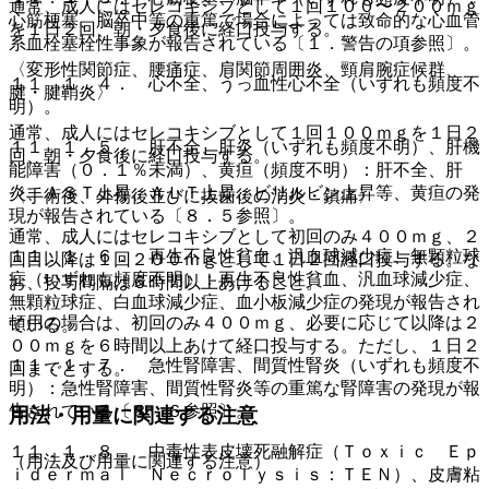
通常、成人にはセレコキシブとして１回１００〜２００ｍｇ
心筋梗塞、脳卒中等の重篤で場合によっては致命的な心血管
を１日２回、朝・夕食後に経口投与する。
系血栓塞栓性事象が報告されている〔１．警告の項参照〕。
〈変形性関節症、腰痛症、肩関節周囲炎、頸肩腕症候群、
１１．１．４． 心不全、うっ血性心不全（いずれも頻度不
腱・腱鞘炎〉
明）。
通常、成人にはセレコキシブとして１回１００ｍｇを１日２
１１．１．５． 肝不全、肝炎（いずれも頻度不明）、肝機
回、朝・夕食後に経口投与する。
能障害（０．１％未満）、黄疸（頻度不明）：肝不全、肝
炎、ＡＳＴ上昇、ＡＬＴ上昇、ビリルビン上昇等、黄疸の発
〈手術後、外傷後並びに抜歯後の消炎・鎮痛〉
現が報告されている〔８．５参照〕。
通常、成人にはセレコキシブとして初回のみ４００ｍｇ、２
１１．１．６． 再生不良性貧血、汎血球減少症、無顆粒球
回目以降は１回２００ｍｇとして１日２回経口投与する。な
症（いずれも頻度不明）：再生不良性貧血、汎血球減少症、
お、投与間隔は６時間以上あけること。
無顆粒球症、白血球減少症、血小板減少症の発現が報告され
頓用の場合は、初回のみ４００ｍｇ、必要に応じて以降は２
ている。
００ｍｇを６時間以上あけて経口投与する。ただし、１日２
１１．１．７． 急性腎障害、間質性腎炎（いずれも頻度不
回までとする。
明）：急性腎障害、間質性腎炎等の重篤な腎障害の発現が報
告されている〔８．６参照〕。
用法・用量に関連する注意
１１．１．８． 中毒性表皮壊死融解症（Ｔｏｘｉｃ Ｅｐ
（用法及び用量に関連する注意）
ｉｄｅｒｍａｌ Ｎｅｃｒｏｌｙｓｉｓ：ＴＥＮ）、皮膚粘