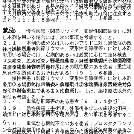
症候群）等の重篤で場合によっては致命的な皮膚症状が発現
せる可能性があり、これらのリスクは使用期間とともに増大
するおそれがあり、多くの場合、これらの事象は投与開始後
する可能性があると報告されている〔７．２、８．１、８．
１カ月以内に発現しているので、治療初期には特に注意する
２、９．１．１、１１．１．３、１７．３．１参照〕。
こと〔１１．１．８参照〕。
禁忌
８．８． 慢性疾患（関節リウマチ、変形性関節症等）に対
し本剤を用いる場合には、次の事項を考慮すること。
２．１． 本剤の成分又はスルホンアミドに対し過敏症の既
・ 慢性疾患（関節リウマチ、変形性関節症等）に対し本剤
往歴のある患者。
を用いる場合には、定期的あるいは必要に応じて臨床検査
２．２． アスピリン喘息（非ステロイド性消炎・鎮痛剤等
（尿検査、血液検査、腎機能検査、肝機能検査、心電図検査
による喘息発作の誘発）又はその既往歴のある患者［重症喘
及び便潜血検査等）を行うこと。
息発作を誘発するおそれがある］〔９．１．６参照〕。
・ 慢性疾患（関節リウマチ、変形性関節症等）に対し本剤
２．３． 消化性潰瘍のある患者［消化性潰瘍を悪化させる
を用いる場合には、消炎・鎮痛剤による治療は原因療法では
おそれがある］〔９．１．４参照〕。
なく、対症療法であることに留意し、また、薬物療法以外の
療法も考慮すること。
２．４． 重篤な肝障害のある患者〔９．３．１参照〕。
８．９． 急性疾患（手術後、外傷後並びに抜歯後の消炎・
２．５． 重篤な腎障害のある患者〔９．２．１参照〕。
鎮痛）に対し本剤を用いる場合には、次の事項を考慮するこ
と。
２．６． 重篤な心機能不全のある患者［プロスタグランジ
ン合成阻害作用に基づくナトリウム・水分貯留傾向があるた
・ 急性疾患（手術後・外傷後並びに抜歯後の消炎・鎮痛）