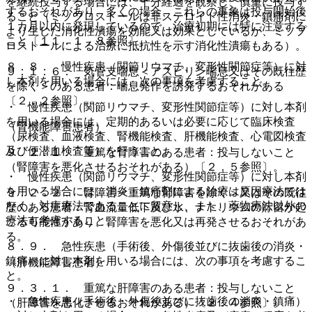
を継続投与する場合には、十分経過を観察し、慎重に投与す
するおそれがあり、多くの場合、これらの事象は投与開始後
ること（ミソプロストールは非ステロイド性消炎・鎮痛剤に
１カ月以内に発現しているので、治療初期には特に注意する
より生じた消化性潰瘍を効能又は効果としているが、ミソプ
こと〔１１．１．８参照〕。
ロストールによる治療に抵抗性を示す消化性潰瘍もある）。
８．８． 慢性疾患（関節リウマチ、変形性関節症等）に対
９．１．６． 気管支喘息＜アスピリン喘息又はその既往歴
し本剤を用いる場合には、次の事項を考慮すること。
を除く＞のある患者：喘息発作を誘発するおそれがある
〔２．２参照〕。
・ 慢性疾患（関節リウマチ、変形性関節症等）に対し本剤
を用いる場合には、定期的あるいは必要に応じて臨床検査
（腎機能障害患者）
（尿検査、血液検査、腎機能検査、肝機能検査、心電図検査
及び便潜血検査等）を行うこと。
９．２．１． 重篤な腎障害のある患者：投与しないこと
（腎障害を悪化させるおそれがある）〔２．５参照〕。
・ 慢性疾患（関節リウマチ、変形性関節症等）に対し本剤
を用いる場合には、消炎・鎮痛剤による治療は原因療法では
９．２．２． 腎障害＜重篤な腎障害を除く＞又はその既往
なく、対症療法であることに留意し、また、薬物療法以外の
歴のある患者：腎血流量低下及び水、ナトリウムの貯留が起
療法も考慮すること。
こる可能性があり、腎障害を悪化又は再発させるおそれがあ
る。
８．９． 急性疾患（手術後、外傷後並びに抜歯後の消炎・
鎮痛）に対し本剤を用いる場合には、次の事項を考慮するこ
（肝機能障害患者）
と。
９．３．１． 重篤な肝障害のある患者：投与しないこと
・ 急性疾患（手術後・外傷後並びに抜歯後の消炎・鎮痛）
（肝障害を悪化させるおそれがある）〔２．４参照〕。