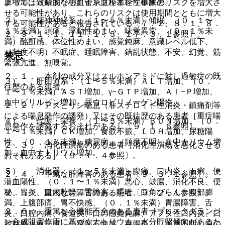
重増加、（頻度不明）インフルエンザ様疾患。
よっては致命的な心血管系血栓塞栓性事象のリスクを増大さ
せる可能性があり、これらのリスクは使用期間とともに増大
２）． 精神神経系：（１〜５％未満）傾眠、（０．１〜
する可能性があると報告されている〔７．２、８．１、８．
１％未満）頭痛、浮動性めまい、味覚異常、（０．１％未
２、９．１．１、１１．１．３、１７．３．１参照〕。
満）酩酊感、体位性めまい、感覚鈍麻、意識レベル低下、
（頻度不明）不眠症、睡眠障害、錯乱状態、不安、幻覚、筋
禁忌
緊張亢進、無嗅覚。
２．１． 本剤の成分又はスルホンアミドに対し過敏症の既
３）． 肝胆道系：（１〜５％未満）ＡＬＴ増加、（０．
往歴のある患者。
１〜１％未満）ＡＳＴ増加、γ−ＧＴＰ増加、Ａｌ−Ｐ増加、
血中ビリルビン増加、尿ウロビリノーゲン陽性。
２．２． アスピリン喘息（非ステロイド性消炎・鎮痛剤等
による喘息発作の誘発）又はその既往歴のある患者［重症喘
４）． 代謝・栄養：（１〜５％未満）ＢＵＮ増加、（０．
息発作を誘発するおそれがある］〔９．１．６参照〕。
１〜１％未満）ＣＫ増加、食欲不振、ＬＤＨ増加、尿糖陽
性、（０．１％未満）糖尿病、（頻度不明）血中カリウム増
２．３． 消化性潰瘍のある患者［消化性潰瘍を悪化させる
加、血中ナトリウム増加。
おそれがある］〔９．１．４参照〕。
５）． 消化器：（１〜５％未満）腹痛、口内炎、下痢、便
２．４． 重篤な肝障害のある患者〔９．３．１参照〕。
潜血陽性、（０．１〜１％未満）悪心、鼓腸、消化不良、便
秘、胃炎、口内乾燥、舌障害、嘔吐、口角びらん、腹部膨
２．５． 重篤な腎障害のある患者〔９．２．１参照〕。
満、上腹部痛、胃不快感、（０．１％未満）胃腸障害、舌
２．６． 重篤な心機能不全のある患者［プロスタグランジ
炎、口腔内痛、食道炎、口の感覚鈍麻、アフタ性口内炎、口
ン合成阻害作用に基づくナトリウム・水分貯留傾向があるた
腔粘膜水疱形成、心窩部不快感、胃腸炎、（頻度不明）歯の