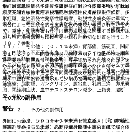
形紅斑、急性汎発性発疹性膿疱症、剥脱性皮膚炎（いずれも
燥、頭部粃糠疹、多汗、皮膚炎、紅斑、（頻度不明）斑状出
頻度不明）：中毒性表皮壊死融解症、皮膚粘膜眼症候群、多
血、光線過敏性反応、脱毛症、水疱性皮膚炎。
形紅斑、急性汎発性発疹性膿疱症、剥脱性皮膚炎等の重篤で
１０）． 感覚器：（０．１〜１％未満）耳鳴、回転性めま
場合によっては致命的な皮膚症状の発現が報告されているの
い、（０．１％未満）耳痛、霧視、眼そう痒症、（頻度不
で、発疹、粘膜障害もしくは他の過敏症に関連する徴候が認
明）硝子体浮遊物、結膜出血、聴力低下。
められた場合は直ちに投与を中止し、適切な処置を行うこと
〔８．７参照〕。
１１）． その他：（０．１％未満）背部痛、筋硬直、関節
痛、四肢痛、不正子宮出血、月経障害、ウイルス感染、細菌
１１．１．９． 間質性肺炎（頻度不明）：咳嗽、呼吸困
性腸炎、頚部痛、（頻度不明）貧血、ヘマトクリット減少、
難、発熱、肺音異常（捻髪音）等が認められた場合には、速
ヘモグロビン増加、真菌感染、細菌感染、ヘリコバクター感
やかに胸部Ｘ線、速やかに胸部ＣＴ、速やかに血清マーカー
染、尿路感染、上気道感染、耳感染、帯状疱疹、丹毒、創傷
等の検査を実施すること（間質性肺炎が疑われた場合には投
感染、歯肉感染、迷路炎、アレルギー増悪、無菌性髄膜炎、
与を中止し、副腎皮質ホルモン剤の投与等の適切な処置を行
筋痙縮、脂肪腫、ガングリオン、膣出血、乳房圧痛、卵巣嚢
うこと）。
胞、閉経期症状、血中テストステロン減少、上顆炎、腱断
裂、骨折、損傷。
その他の副作用
警告
１１．２． その他の副作用
１）． 全身：（０．１〜１％未満）倦怠感、口渇、末梢性
外国において、シクロオキシゲナーゼ（ＣＯＸ）−２選択的
浮腫、（０．１％未満）悪寒、全身浮腫、疲労、ほてり、体
阻害剤等の投与により、心筋梗塞、脳卒中等の重篤で場合に