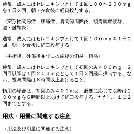
通常、成人にはセレコキシブとして１回１００〜２００ｍｇ
を１日２回、朝・夕食後に経口投与する。
〈変形性関節症、腰痛症、肩関節周囲炎、頸肩腕症候群、
腱・腱鞘炎〉
通常、成人にはセレコキシブとして１回１００ｍｇを１日２
回、朝・夕食後に経口投与する。
〈手術後、外傷後並びに抜歯後の消炎・鎮痛〉
通常、成人にはセレコキシブとして初回のみ４００ｍｇ、２
回目以降は１回２００ｍｇとして１日２回経口投与する。な
お、投与間隔は６時間以上あけること。
頓用の場合は、初回のみ４００ｍｇ、必要に応じて以降は２
００ｍｇを６時間以上あけて経口投与する。ただし、１日２
回までとする。
用法・用量に関連する注意
（用法及び用量に関連する注意）