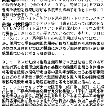
の報告がある）（他のＮＳＡＩＤでは、腎臓におけるプロス
タグランジン合成阻害によると考えられている）］。
患者の状態を観察しながら、慎重に投与すること（一般に生
理機能が低下している）。
２）． フロセミド、チアジド系利尿剤（トリクロルメチア
ジド、ヒドロクロロチアジド等）［患者によっては他のＮＳ
妊婦・授乳婦
ＡＩＤがフロセミド及びチアジド系利尿剤のナトリウム排泄
作用を低下させることが示されているので、本剤と、フロセ
（妊婦）
ミド又はチアジド系利尿剤との相互作用は明らかではない
が、併用する場合は相互作用の起こる可能性を考慮すること
９．５．１． 妊娠末期の女性：投与しないこと（妊娠末期
（他のＮＳＡＩＤでは、腎臓におけるプロスタグランジン合
のマウス及びヒツジへの投与において、胎仔動脈管収縮が報
成阻害によると考えられている）］。
告されている）〔２．８参照〕。
３）． アスピリン［本剤と低用量アスピリン（１日３２５
９．５．２． 妊婦＜妊娠末期を除く＞又は妊娠している可
ｍｇ以下）を併用した場合、本剤のみを服用したときに比べ
能性のある女性：治療上の有益性が危険性を上回ると判断さ
て消化性潰瘍・消化管出血等の発生率が高くなることが報告
れる場合にのみ投与すること（投与する際には、必要最小限
されている（アスピリンの併用によりＮＳＡＩＤの消化性潰
にとどめ、羊水量、胎児の動脈管収縮を疑う所見を妊娠週数
瘍・消化管出血等を助長させると考えられている）］。
や投与日数を考慮して適宜確認するなど慎重に投与するこ
と）。シクロオキシゲナーゼ阻害剤（経口剤、坐剤）を妊婦
４）． 抗血小板薬（クロピドグレル等）［本剤と抗血小板
に使用し、胎児の腎機能障害及び尿量減少、それに伴う羊水
薬を併用した場合、本剤のみを服用したときに比べて消化管
過少症が起きたとの報告がある。シクロオキシゲナーゼ阻害
出血の発生率が高くなることが報告されている（これらの薬
剤（全身作用を期待する製剤）を妊娠中期の妊婦に使用し、
剤は血小板凝集抑制作用を有するため、ＮＳＡＩＤの消化管