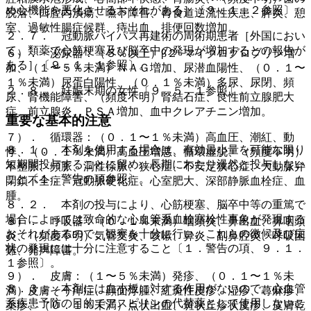
め心機能を悪化させるおそれがある］〔９．１．２参照〕。
脱落、口腔内潰瘍、嚥下障害、胃食道逆流性疾患、膵炎、憩
室、過敏性腸症候群、痔出血、排便回数増加。
２．７． 冠動脈バイパス再建術の周術期患者［外国におい
て、類薬で心筋梗塞及び脳卒中の発現が増加するとの報告が
６）． 泌尿器：（５％以上）β２−マイクログロブリン増
ある］〔９．１．１参照〕。
加、（１〜５％未満）ＮＡＧ増加、尿潜血陽性、（０．１〜
１％未満）尿蛋白陽性、（０．１％未満）多尿、尿閉、頻
２．８． 妊娠末期の女性〔９．５．１参照〕。
尿、腎機能障害、（頻度不明）腎結石症、良性前立腺肥大
症、前立腺炎、ＰＳＡ増加、血中クレアチニン増加。
重要な基本的注意
７）． 循環器：（０．１〜１％未満）高血圧、潮紅、動
８．１． 本剤を使用する場合は、有効最小量を可能な限り
悸、（０．１％未満）高血圧増悪、循環虚脱、（頻度不明）
短期間投与することに留め、長期にわたり漫然と投与しない
不整脈、頻脈、洞性徐脈、狭心症、不安定狭心症、大動脈弁
こと〔１．警告の項参照〕。
閉鎖不全症、冠動脈硬化症、心室肥大、深部静脈血栓症、血
腫。
８．２． 本剤の投与により、心筋梗塞、脳卒中等の重篤で
場合によっては致命的な心血管系血栓塞栓性事象が発現する
８）． 呼吸器：（０．１％未満）咽頭炎、鼻出血、鼻咽頭
おそれがあるので、観察を十分に行い、これらの徴候及び症
炎、（頻度不明）気管支炎、咳嗽、鼻炎、副鼻腔炎、呼吸困
状の発現には十分に注意すること〔１．警告の項、９．１．
難、発声障害。
１参照〕。
９）． 皮膚：（１〜５％未満）発疹、（０．１〜１％未
８．３． 本剤には血小板に対する作用がないので、心血管
満）皮膚そう痒症、顔面浮腫、紅斑性皮疹、湿疹、蕁麻疹、
系疾患予防の目的でアスピリンの代替薬として使用しないこ
薬疹、（０．１％未満）点状出血、斑状丘疹状皮疹、皮膚乾