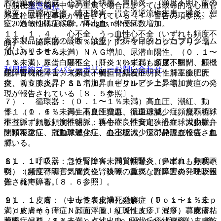
腔粘膜水疱形成、心窩部不快感、胃腸炎、（頻度不明）歯の
心筋梗塞、脳卒中等の重篤で場合によっては致命的な心血管
運営会社
脱落、口腔内潰瘍、嚥下障害、胃食道逆流性疾患、膵炎、憩
系血栓塞栓性事象が報告されている〔１．警告の項参照〕。
© 2021 HOKUTO Inc. All rights reserved.
室、過敏性腸症候群、痔出血、排便回数増加。
１１．１．４． 心不全、うっ血性心不全（いずれも頻度不
※本製品は疾病の診断・治療・予防を目的としたプログラム
６）． 泌尿器：（５％以上）β２−マイクログロブリン増
明）。
ではありません。
加、（１〜５％未満）ＮＡＧ増加、尿潜血陽性、（０．１〜
１１．１．５． 肝不全、肝炎（いずれも頻度不明）、肝機
１％未満）尿蛋白陽性、（０．１％未満）多尿、尿閉、頻
利用規約
プライバシーポリシー
お問い合わせ
能障害（０．１％未満）、黄疸（頻度不明）：肝不全、肝
尿、腎機能障害、（頻度不明）腎結石症、良性前立腺肥大
炎、ＡＳＴ上昇、ＡＬＴ上昇、ビリルビン上昇等、黄疸の発
症、前立腺炎、ＰＳＡ増加、血中クレアチニン増加。
現が報告されている〔８．５参照〕。
７）． 循環器：（０．１〜１％未満）高血圧、潮紅、動
１１．１．６． 再生不良性貧血、汎血球減少症、無顆粒球
悸、（０．１％未満）高血圧増悪、循環虚脱、（頻度不明）
症（いずれも頻度不明）：再生不良性貧血、汎血球減少症、
不整脈、頻脈、洞性徐脈、狭心症、不安定狭心症、大動脈弁
無顆粒球症、白血球減少症、血小板減少症の発現が報告され
閉鎖不全症、冠動脈硬化症、心室肥大、深部静脈血栓症、血
ている。
腫。
１１．１．７． 急性腎障害、間質性腎炎（いずれも頻度不
８）． 呼吸器：（０．１％未満）咽頭炎、鼻出血、鼻咽頭
明）：急性腎障害、間質性腎炎等の重篤な腎障害の発現が報
炎、（頻度不明）気管支炎、咳嗽、鼻炎、副鼻腔炎、呼吸困
告されている〔８．６参照〕。
難、発声障害。
１１．１．８． 中毒性表皮壊死融解症（Ｔｏｘｉｃ Ｅｐ
９）． 皮膚：（１〜５％未満）発疹、（０．１〜１％未
ｉｄｅｒｍａｌ Ｎｅｃｒｏｌｙｓｉｓ：ＴＥＮ）、皮膚粘
満）皮膚そう痒症、顔面浮腫、紅斑性皮疹、湿疹、蕁麻疹、
膜眼症候群（Ｓｔｅｖｅｎｓ−Ｊｏｈｎｓｏｎ症候群）、多
薬疹、（０．１％未満）点状出血、斑状丘疹状皮疹、皮膚乾