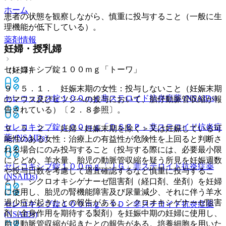
ホーム
患者の状態を観察しながら、慎重に投与すること（一般に生
理機能が低下している）。
薬剤情報
妊婦・授乳婦
セレコキシブ錠１００ｍｇ「トーワ」
（妊婦）
９．５．１． 妊娠末期の女性：投与しないこと（妊娠末期
セレコックス錠１００ｍｇ
非ステロイド抗炎症薬 (NSAIDs)
のマウス及びヒツジへの投与において、胎仔動脈管収縮が報
告されている）〔２．８参照〕。
セレコキシブ錠１００ｍｇ「ＤＳＥＰ」
非ステロイド抗炎症
９．５．２． 妊婦＜妊娠末期を除く＞又は妊娠している可
薬 (NSAIDs)
能性のある女性：治療上の有益性が危険性を上回ると判断さ
れる場合にのみ投与すること（投与する際には、必要最小限
にとどめ、羊水量、胎児の動脈管収縮を疑う所見を妊娠週数
セレコキシブ錠１００ｍｇ「ＪＧ」
非ステロイド抗炎症薬
や投与日数を考慮して適宜確認するなど慎重に投与するこ
(NSAIDs)
と）。シクロオキシゲナーゼ阻害剤（経口剤、坐剤）を妊婦
に使用し、胎児の腎機能障害及び尿量減少、それに伴う羊水
過少症が起きたとの報告がある。シクロオキシゲナーゼ阻害
セレコキシブ錠１００ｍｇ「ＹＤ」
非ステロイド抗炎症薬
剤（全身作用を期待する製剤）を妊娠中期の妊婦に使用し、
(NSAIDs)
胎児動脈管収縮が起きたとの報告がある。培養細胞を用いた