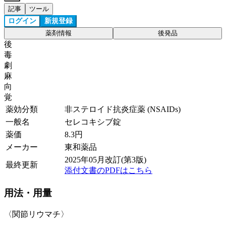
記事
ツール
ログイン
新規登録
薬剤情報
後発品
後
毒
劇
麻
向
覚
薬効分類
非ステロイド抗炎症薬 (NSAIDs)
一般名
セレコキシブ錠
薬価
8.3
円
メーカー
東和薬品
2025年05月改訂(第3版)
最終更新
添付文書のPDFはこちら
用法・用量
〈関節リウマチ〉