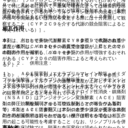
９．３．２． 肝障害＜重篤な肝障害を除く＞又はその既往
外で特に高齢者において、重篤で場合によっては致命的な出
歴のある患者：用量を減らすなど慎重に投与すること（血中
血が報告されているので、ワルファリン使用中の患者に本剤
濃度が高くなるとの報告がある）〔１６．６．２参照〕。
の投与を開始あるいは用法を変更する際には十分注意して観
察すること（ＣＹＰ２Ｃ９を介する代謝の競合阻害によると
相互作用
考えられている）］。
本剤は、主として薬物代謝酵素ＣＹＰ２Ｃ９で代謝される。
９）． パロキセチン〔１６．７．５参照〕［本剤の血漿中
また、本剤はＣＹＰ２Ｄ６の基質ではないが、ＣＹＰ２Ｄ６
濃度が低下し、パロキセチンの血漿中濃度が上昇したので、
の阻害作用を有する〔１６．４参照〕。
本剤の作用が減弱し、パロキセチンの作用が増強するおそれ
がある（ＣＹＰ２Ｄ６の阻害作用によると考えられてい
１０．２． 併用注意：
る）］。
１）． ＡＣＥ阻害剤（エナラプリルマレイン酸塩、イミダ
１０）． デキストロメトルファン〔１６．７．６参照〕
プリル塩酸塩、テモカプリル塩酸塩等）、アンジオテンシン
［デキストロメトルファンの血漿中濃度が上昇しデキストロ
２受容体拮抗剤（カンデサルタンシレキセチル、バルサルタ
メトルファンの作用が増強するおそれがある（ＣＹＰ２Ｄ６
ン、ロサルタンカリウム等）［非ステロイド性消炎・鎮痛剤
の阻害作用によると考えられている）］。
（ＮＳＡＩＤ）はアンジオテンシン変換酵素（ＡＣＥ）阻害
剤の降圧効果を減弱させる可能性があるとの報告があるの
１１）． 制酸剤（アルミニウム製剤、マグネシウム製剤
で、本剤とＡＣＥ阻害剤又はアンジオテンシン２受容体拮抗
等）〔１６．７．７参照〕［本剤の血漿中濃度が低下し本剤
剤との相互作用は明らかではないが、併用する場合は相互作
の作用が減弱するおそれがある（機序は明らかでない）］。
用の起こる可能性を考慮すること（なお、リシノプリルを併
高齢者
用した臨床試験では、顕著な血圧変化は認められなかったと