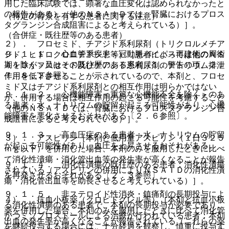
用した臨床試験では、顕著な血圧変化は認められなかったと
の報告がある）（他のＮＳＡＩＤでは、腎臓におけるプロス
（特定の背景を有する患者に関する注意）
タグランジン合成阻害によると考えられている）］。
（合併症・既往歴等のある患者）
２）． フロセミド、チアジド系利尿剤（トリクロルメチア
９．１．１． 心血管系疾患＜冠動脈バイパス再建術の周術
ジド、ヒドロクロロチアジド等）［患者によっては他のＮＳ
期を除く＞又はその既往歴のある患者〔１．警告の項、２．
ＡＩＤがフロセミド及びチアジド系利尿剤のナトリウム排泄
７、８．２参照〕。
作用を低下させることが示されているので、本剤と、フロセ
ミド又はチアジド系利尿剤との相互作用は明らかではない
９．１．２． 心機能障害＜重篤な心機能不全を除く＞のあ
が、併用する場合は相互作用の起こる可能性を考慮すること
る患者：水、ナトリウムの貯留が起こる可能性があり、心機
（他のＮＳＡＩＤでは、腎臓におけるプロスタグランジン合
能障害を悪化させるおそれがある〔２．６参照〕。
成阻害によると考えられている）］。
９．１．３． 高血圧症のある患者：水、ナトリウムの貯留
３）． アスピリン［本剤と低用量アスピリン（１日３２５
が起こる可能性があり、血圧を上昇させるおそれがある。
ｍｇ以下）を併用した場合、本剤のみを服用したときに比べ
て消化性潰瘍・消化管出血等の発生率が高くなることが報告
９．１．４． 消化性潰瘍の既往歴のある患者：消化性潰瘍
されている（アスピリンの併用によりＮＳＡＩＤの消化性潰
を再発させるおそれがある〔２．３参照〕。
瘍・消化管出血等を助長させると考えられている）］。
９．１．５． 非ステロイド性消炎・鎮痛剤の長期投与によ
４）． 抗血小板薬（クロピドグレル等）［本剤と抗血小板
る消化性潰瘍のある患者で、本剤の長期投与が必要であり、
薬を併用した場合、本剤のみを服用したときに比べて消化管
かつミソプロストールによる治療が行われている患者：本剤
出血の発生率が高くなることが報告されている（これらの薬
を継続投与する場合には、十分経過を観察し、慎重に投与す