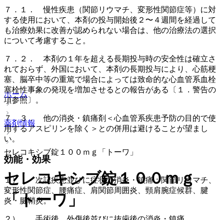
７．１． 慢性疾患（関節リウマチ、変形性関節症等）に対
する使用において、本剤の投与開始後２〜４週間を経過して
も治療効果に改善が認められない場合は、他の治療法の選択
について考慮すること。
７．２． 本剤の１年を超える長期投与時の安全性は確立さ
れておらず、外国において、本剤の長期投与により、心筋梗
塞、脳卒中等の重篤で場合によっては致命的な心血管系血栓
塞栓性事象の発現を増加させるとの報告がある〔１．警告の
ホーム
項参照〕。
７．３． 他の消炎・鎮痛剤＜心血管系疾患予防の目的で使
薬剤情報
用するアスピリンを除く＞との併用は避けることが望まし
い。
セレコキシブ錠１００ｍｇ「トーワ」
効能・効果
セレコキシブ錠１００ｍｇ
１）． 次記疾患並びに症状の消炎・鎮痛：関節リウマチ、
変形性関節症、腰痛症、肩関節周囲炎、頸肩腕症候群、腱
「トーワ」
炎・腱鞘炎。
２）． 手術後、外傷後並びに抜歯後の消炎・鎮痛。