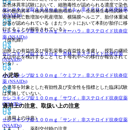
染色体異常試験において、細胞毒性が認められる濃度で染色
セレコキシブ錠１００ｍｇ「アメル」
非ステロイド抗炎症薬
体の数的異常（核内倍加細胞増加）が、生殖発生毒性試験で
(NSAIDs)
着床後死亡数増加や死産増加、横隔膜ヘルニア、胎仔体重減
少等が認められている（またラットにおいて本剤が胎仔に移
行することが報告されている）。
セレコキシブ錠１００ｍｇ「オーハラ」
非ステロイド抗炎症
薬 (NSAIDs)
（授乳婦）
治療上の有益性及び母乳栄養の有益性を考慮し、授乳の継続
セレコキシブ錠１００ｍｇ「杏林」
非ステロイド抗炎症薬
又は中止を検討すること（ヒト母乳中への移行が報告されて
(NSAIDs)
いる）。
小児等
セレコキシブ錠１００ｍｇ「ケミファ」
非ステロイド抗炎症
薬 (NSAIDs)
小児等を対象とした有効性及び安全性を指標とした臨床試験
は実施していない。
セレコキシブ錠１００ｍｇ「サワイ」
非ステロイド抗炎症薬
(NSAIDs)
適用上の注意、取扱い上の注意
（適用上の注意）
セレコキシブ錠１００ｍｇ「サンド」
非ステロイド抗炎症薬
(NSAIDs)
１４．１． 薬剤交付時の注意