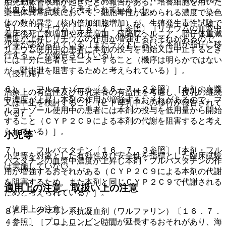
胎児動脈管収縮が起きたとの報告がある。培養細胞を用いた
出血を助長させると考えられている）］。
染色体異常試験において、細胞毒性が認められる濃度で染色
体の数的異常（核内倍加細胞増加）が、生殖発生毒性試験で
５）． リチウム〔１６．７．１参照〕［リチウムの血漿中
着床後死亡数増加や死産増加、横隔膜ヘルニア、胎仔体重減
濃度が上昇しリチウムの作用が増強するおそれがあるので、
少等が認められている（またラットにおいて本剤が胎仔に移
リチウム使用中の患者に本剤の投与を開始又は中止するとき
行することが報告されている）。
には十分に患者をモニターすること（機序は明らかではない
が、腎排泄を阻害するためと考えられている）］。
（授乳婦）
６）． フルコナゾール〔１６．７．２参照〕［本剤の血漿
治療上の有益性及び母乳栄養の有益性を考慮し、授乳の継続
中濃度が上昇し本剤の作用が増強するおそれがあるので、フ
又は中止を検討すること（ヒト母乳中への移行が報告されて
ルコナゾール使用中の患者には本剤の投与を低用量から開始
いる）。
すること（ＣＹＰ２Ｃ９による本剤の代謝を阻害すると考え
られている）］。
小児等
７）． フルバスタチン〔１６．７．３参照〕［本剤・フル
小児等を対象とした有効性及び安全性を指標とした臨床試験
バスタチンの血漿中濃度が上昇し本剤・フルバスタチンの作
は実施していない。
用が増強するおそれがある（ＣＹＰ２Ｃ９による本剤の代謝
を阻害するため、また本剤と同じＣＹＰ２Ｃ９で代謝される
適用上の注意、取扱い上の注意
ためと考えられている）］。
（適用上の注意）
８）． クマリン系抗凝血剤（ワルファリン）〔１６．７．
４参照〕［プロトロンビン時間が延長するおそれがあり、海