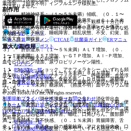
重増加、（頻度不明）インフルエンザ様疾患。
ではありません。
副作用
２）． 精神神経系：（１〜５％未満）傾眠、（０．１〜
１％未満）頭痛、浮動性めまい、味覚異常、（０．１％未
次の副作用があらわれることがあるので、観察を十分に行
満）酩酊感、体位性めまい、感覚鈍麻、意識レベル低下、
い、異常が認められた場合には投与を中止するなど適切な処
（頻度不明）不眠症、睡眠障害、錯乱状態、不安、幻覚、筋
ホーム
ノート
置を行うこと。
緊張亢進、無嗅覚。
表・計算
レジメン
CTCAE
抗菌薬ガイド
ERマニュ
重大な副作用
アル
薬剤情報
ポスト
３）． 肝胆道系：（１〜５％未満）ＡＬＴ増加、（０．
１〜１％未満）ＡＳＴ増加、γ−ＧＴＰ増加、Ａｌ−Ｐ増加、
新規登録
１１．１． 重大な副作用
血中ビリルビン増加、尿ウロビリノーゲン陽性。
ログイン
１１．１．１． ショック、アナフィラキシー（いずれも頻
監修医師一覧
４）． 代謝・栄養：（１〜５％未満）ＢＵＮ増加、（０．
度不明）：ショック、アナフィラキシー、呼吸困難、血管浮
UpToDate特別割引
１〜１％未満）ＣＫ増加、食欲不振、ＬＤＨ増加、尿糖陽
腫、血管炎、気管支痙攣等の重篤な過敏症の発現が報告され
運営会社
性、（０．１％未満）糖尿病、（頻度不明）血中カリウム増
ている。
加、血中ナトリウム増加。
© 2021 HOKUTO Inc. All rights reserved.
利用規約
プライバシーポリシー
お問い合わせ
１１．１．２． 消化性潰瘍（０．２％）、消化管出血
５）． 消化器：（１〜５％未満）腹痛、口内炎、下痢、便
ホーム
表・計算
レジメン
CTCAE
抗菌薬ガイド
（０．１％未満）、消化管穿孔（頻度不明）：吐血、下血
潜血陽性、（０．１〜１％未満）悪心、鼓腸、消化不良、便
（メレナ）等の症状が認められた場合は投与を中止し、適切
ERマニュアル
薬剤情報
ポスト
秘、胃炎、口内乾燥、舌障害、嘔吐、口角びらん、腹部膨
な処置を行うこと。
満、上腹部痛、胃不快感、（０．１％未満）胃腸障害、舌
監修医師一覧
炎、口腔内痛、食道炎、口の感覚鈍麻、アフタ性口内炎、口
１１．１．３． 心筋梗塞、脳卒中（いずれも頻度不明）：
UpToDate特別割引