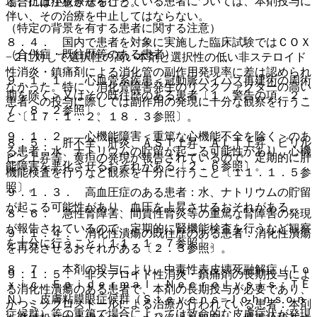
と。抗血小板療法を行っている患者については、本剤投与に
場合には注意させること。
伴い、その治療を中止してはならない。
（特定の背景を有する患者に関する注意）
８．４． 国内で患者を対象に実施した臨床試験ではＣＯＸ
（合併症・既往歴等のある患者）
−２に対して選択性の高い本剤と選択性の低い非ステロイド
性消炎・鎮痛剤による消化管の副作用発現率に差は認められ
９．１．１． 心血管系疾患＜冠動脈バイパス再建術の周術
なかった。特に、消化管障害発生のリスクファクターの高い
期を除く＞又はその既往歴のある患者〔１．警告の項、２．
患者への投与に際しては副作用の発現に十分な観察を行うこ
７、８．２参照〕。
と〔１７．１．２、１８．３参照〕。
９．１．２． 心機能障害＜重篤な心機能不全を除く＞のあ
８．５． 肝不全、肝炎、ＡＳＴ上昇、ＡＬＴ上昇、ビリル
る患者：水、ナトリウムの貯留が起こる可能性があり、心機
ビン上昇等、黄疸の発現が報告されているので、定期的に肝
能障害を悪化させるおそれがある〔２．６参照〕。
機能検査を行うなど観察を十分に行うこと〔１１．１．５参
照〕。
９．１．３． 高血圧症のある患者：水、ナトリウムの貯留
が起こる可能性があり、血圧を上昇させるおそれがある。
８．６． 急性腎障害、間質性腎炎等の重篤な腎障害の発現
が報告されているので、定期的に腎機能検査を行うなど観察
９．１．４． 消化性潰瘍の既往歴のある患者：消化性潰瘍
を十分に行うこと〔１１．１．７参照〕。
を再発させるおそれがある〔２．３参照〕。
８．７． 本剤の投与により、中毒性表皮壊死融解症（Ｔｏ
９．１．５． 非ステロイド性消炎・鎮痛剤の長期投与によ
ｘｉｃ Ｅｐｉｄｅｒｍａｌ Ｎｅｃｒｏｌｙｓｉｓ：ＴＥ
る消化性潰瘍のある患者で、本剤の長期投与が必要であり、
Ｎ）、皮膚粘膜眼症候群（Ｓｔｅｖｅｎｓ−Ｊｏｈｎｓｏｎ
かつミソプロストールによる治療が行われている患者：本剤
症候群）等の重篤で場合によっては致命的な皮膚症状が発現