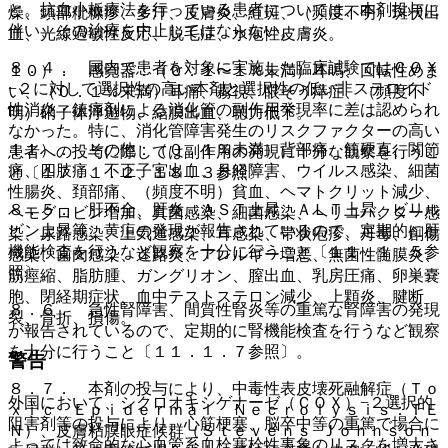
と。抗血小板療法を行っている患者については、本剤投与に
燥、頭部粃糠疹、多汗、皮膚炎、紅斑、（頻度不明）斑状出
伴い、その治療を中止してはならない。
血、光線過敏性反応、脱毛症、水疱性皮膚炎。
８．４． 国内で患者を対象に実施した臨床試験ではＣＯＸ
１０）． 感覚器：（０．１〜１％未満）耳鳴、回転性めま
−２に対して選択性の高い本剤と選択性の低い非ステロイド
い、（０．１％未満）耳痛、霧視、眼そう痒症、（頻度不
性消炎・鎮痛剤による消化管の副作用発現率に差は認められ
明）硝子体浮遊物、結膜出血、聴力低下。
なかった。特に、消化管障害発生のリスクファクターの高い
１１）． その他：（０．１％未満）背部痛、筋硬直、関節
患者への投与に際しては副作用の発現に十分な観察を行うこ
痛、四肢痛、不正子宮出血、月経障害、ウイルス感染、細菌
と〔１７．１．２、１８．３参照〕。
性腸炎、頚部痛、（頻度不明）貧血、ヘマトクリット減少、
８．５． 肝不全、肝炎、ＡＳＴ上昇、ＡＬＴ上昇、ビリル
ヘモグロビン増加、真菌感染、細菌感染、ヘリコバクター感
ビン上昇等、黄疸の発現が報告されているので、定期的に肝
染、尿路感染、上気道感染、耳感染、帯状疱疹、丹毒、創傷
機能検査を行うなど観察を十分に行うこと〔１１．１．５参
感染、歯肉感染、迷路炎、アレルギー増悪、無菌性髄膜炎、
照〕。
筋痙縮、脂肪腫、ガングリオン、膣出血、乳房圧痛、卵巣嚢
胞、閉経期症状、血中テストステロン減少、上顆炎、腱断
８．６． 急性腎障害、間質性腎炎等の重篤な腎障害の発現
裂、骨折、損傷。
が報告されているので、定期的に腎機能検査を行うなど観察
を十分に行うこと〔１１．１．７参照〕。
警告
８．７． 本剤の投与により、中毒性表皮壊死融解症（Ｔｏ
外国において、シクロオキシゲナーゼ（ＣＯＸ）−２選択的
ｘｉｃ Ｅｐｉｄｅｒｍａｌ Ｎｅｃｒｏｌｙｓｉｓ：ＴＥ
阻害剤等の投与により、心筋梗塞、脳卒中等の重篤で場合に
Ｎ）、皮膚粘膜眼症候群（Ｓｔｅｖｅｎｓ−Ｊｏｈｎｓｏｎ
よっては致命的な心血管系血栓塞栓性事象のリスクを増大さ