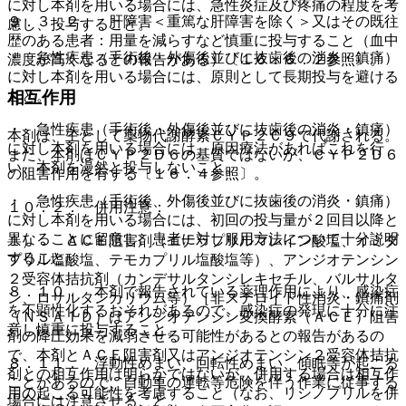
に対し本剤を用いる場合には、急性炎症及び疼痛の程度を考
９．３．２． 肝障害＜重篤な肝障害を除く＞又はその既往
慮し、投与すること。
歴のある患者：用量を減らすなど慎重に投与すること（血中
・ 急性疾患（手術後・外傷後並びに抜歯後の消炎・鎮痛）
濃度が高くなるとの報告がある）〔１６．６．２参照〕。
に対し本剤を用いる場合には、原則として長期投与を避ける
こと。
相互作用
・ 急性疾患（手術後・外傷後並びに抜歯後の消炎・鎮痛）
本剤は、主として薬物代謝酵素ＣＹＰ２Ｃ９で代謝される。
に対し本剤を用いる場合には、原因療法があればこれを行
また、本剤はＣＹＰ２Ｄ６の基質ではないが、ＣＹＰ２Ｄ６
い、本剤を漫然と投与しないこと。
の阻害作用を有する〔１６．４参照〕。
・ 急性疾患（手術後、外傷後並びに抜歯後の消炎・鎮痛）
１０．２． 併用注意：
に対し本剤を用いる場合には、初回の投与量が２回目以降と
異なることに留意し、患者に対し服用方法について十分説明
１）． ＡＣＥ阻害剤（エナラプリルマレイン酸塩、イミダ
すること。
プリル塩酸塩、テモカプリル塩酸塩等）、アンジオテンシン
２受容体拮抗剤（カンデサルタンシレキセチル、バルサルタ
８．１０． 本剤で報告されている薬理作用により、感染症
ン、ロサルタンカリウム等）［非ステロイド性消炎・鎮痛剤
を不顕性化するおそれがあるので、感染症の発現に十分に注
（ＮＳＡＩＤ）はアンジオテンシン変換酵素（ＡＣＥ）阻害
意し慎重に投与すること。
剤の降圧効果を減弱させる可能性があるとの報告があるの
で、本剤とＡＣＥ阻害剤又はアンジオテンシン２受容体拮抗
８．１１． 浮動性めまい、回転性めまい、傾眠等が起こる
剤との相互作用は明らかではないが、併用する場合は相互作
ことがあるので、自動車の運転等危険を伴う作業に従事する
用の起こる可能性を考慮すること（なお、リシノプリルを併
場合には注意させること。