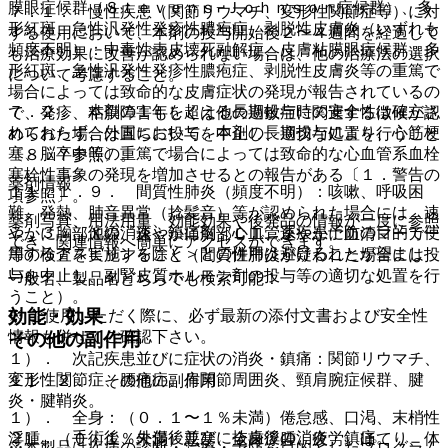
膜眼症候群（Ｓｔｅｖｅｎｓ−Ｊｏｈｎｓｏｎ症候群）、多
７．１． 慢性疾患（関節リウマチ、変形性関節症等）に対
形紅斑、急性汎発性発疹性膿疱症、剥脱性皮膚炎（いずれも
する使用において、本剤の投与開始後２〜４週間を経過して
頻度不明）：中毒性表皮壊死融解症、皮膚粘膜眼症候群、多
も治療効果に改善が認められない場合は、他の治療法の選択
形紅斑、急性汎発性発疹性膿疱症、剥脱性皮膚炎等の重篤で
について考慮すること。
場合によっては致命的な皮膚症状の発現が報告されているの
７．２． 本剤の１年を超える長期投与時の安全性は確立さ
で、発疹、粘膜障害もしくは他の過敏症に関連する徴候が認
れておらず、外国において、本剤の長期投与により、心筋梗
められた場合は直ちに投与を中止し、適切な処置を行うこと
塞、脳卒中等の重篤で場合によっては致命的な心血管系血栓
〔８．７参照〕。
塞栓性事象の発現を増加させるとの報告がある〔１．警告の
薬剤情報
１１．１．９． 間質性肺炎（頻度不明）：咳嗽、呼吸困
項参照〕。
難、発熱、肺音異常（捻髪音）等が認められた場合には、速
薬剤写真、用法用量、効能効果や後発品の情報が一度に参照
７．３． 他の消炎・鎮痛剤＜心血管系疾患予防の目的で使
やかに胸部Ｘ線、速やかに胸部ＣＴ、速やかに血清マーカー
でき、関連情報へ簡単にアクセスができます。
用するアスピリンを除く＞との併用は避けることが望まし
等の検査を実施すること（間質性肺炎が疑われた場合には投
い。
与を中止し、副腎皮質ホルモン剤の投与等の適切な処置を行
一般名、製品名どちらでも検索可能！
うこと）。
効能・効果
※ ご使用いただく際に、必ず最新の添付文書および安全性
情報も併せてご確認下さい。
その他の副作用
１）． 次記疾患並びに症状の消炎・鎮痛：関節リウマチ、
変形性関節症、腰痛症、肩関節周囲炎、頸肩腕症候群、腱
１１．２． その他の副作用
炎・腱鞘炎。
１）． 全身：（０．１〜１％未満）倦怠感、口渇、末梢性
２）． 手術後、外傷後並びに抜歯後の消炎・鎮痛。
浮腫、（０．１％未満）悪寒、全身浮腫、疲労、ほてり、体
※本製品は疾病の診断・治療・予防を目的としたプログラム