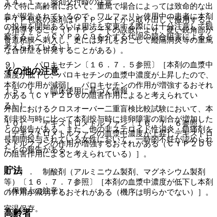
１４．１． 薬剤交付時の注意
外で特に高齢者において、重篤で場合によっては致命的な出
血が報告されているので、ワルファリン使用中の患者に本剤
ＰＴＰ包装の薬剤はＰＴＰシートから取り出して服用するよ
の投与を開始あるいは用法を変更する際には十分注意して観
う指導すること（ＰＴＰシートの誤飲により、硬い鋭角部が
察すること（ＣＹＰ２Ｃ９を介する代謝の競合阻害によると
食道粘膜へ刺入し、更には穿孔をおこして縦隔洞炎等の重篤
考えられている）］。
な合併症を併発することがある）。
９）． パロキセチン〔１６．７．５参照〕［本剤の血漿中
その他の注意
濃度が低下し、パロキセチンの血漿中濃度が上昇したので、
本剤の作用が減弱し、パロキセチンの作用が増強するおそれ
１５．１． 臨床使用に基づく情報
がある（ＣＹＰ２Ｄ６の阻害作用によると考えられてい
る）］。
外国におけるクロスオーバー二重盲検比較試験において、本
剤非投与時に比べて本剤投与時に排卵障害の割合が増加した
１０）． デキストロメトルファン〔１６．７．６参照〕
との報告がある。また、他の非ステロイド性消炎・鎮痛剤を
［デキストロメトルファンの血漿中濃度が上昇しデキストロ
長期間投与されている女性において、一時的不妊が認められ
メトルファンの作用が増強するおそれがある（ＣＹＰ２Ｄ６
たとの報告がある。
の阻害作用によると考えられている）］。
貯法
１１）． 制酸剤（アルミニウム製剤、マグネシウム製剤
等）〔１６．７．７参照〕［本剤の血漿中濃度が低下し本剤
（保管上の注意）
の作用が減弱するおそれがある（機序は明らかでない）］。
室温保存。
高齢者