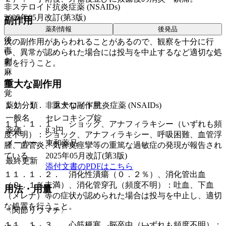
非ステロイド抗炎症薬 (NSAIDs)
2025年05月改訂(第3版)
副作用
薬剤情報
後発品
後
次の副作用があらわれることがあるので、観察を十分に行
毒
い、異常が認められた場合には投与を中止するなど適切な処
劇
置を行うこと。
麻
向
重大な副作用
覚
薬効分類
非ステロイド抗炎症薬 (NSAIDs)
１１．１． 重大な副作用
一般名
セレコキシブ錠
１１．１．１． ショック、アナフィラキシー（いずれも頻
薬価
8.3
円
度不明）：ショック、アナフィラキシー、呼吸困難、血管浮
メーカー
東和薬品
腫、血管炎、気管支痙攣等の重篤な過敏症の発現が報告され
2025年05月改訂(第3版)
ている。
最終更新
添付文書のPDFはこちら
１１．１．２． 消化性潰瘍（０．２％）、消化管出血
（０．１％未満）、消化管穿孔（頻度不明）：吐血、下血
用法・用量
（メレナ）等の症状が認められた場合は投与を中止し、適切
な処置を行うこと。
〈関節リウマチ〉
１１．１．３． 心筋梗塞、脳卒中（いずれも頻度不明）：