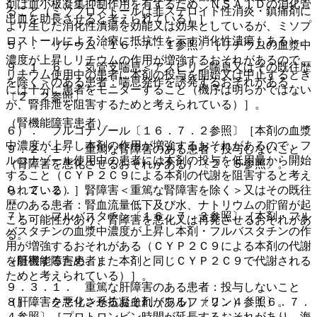
剤は血小板凝集抑制作用を有するため、ＮＳＡＩＤの消化管
ること（ミソプロストールは非ステロイド性消炎・鎮痛剤に
出血を助長させると考えられている）］。
より生じた消化性潰瘍を効能又は効果としているが、ミソプ
ロストールによる治療に抵抗性を示す消化性潰瘍もある）。
５）． リチウム〔１６．７．１参照〕［リチウムの血漿中
濃度が上昇しリチウムの作用が増強するおそれがあるので、
９．１．６． 気管支喘息＜アスピリン喘息又はその既往歴
リチウム使用中の患者に本剤の投与を開始又は中止するとき
を除く＞のある患者：喘息発作を誘発するおそれがある
には十分に患者をモニターすること（機序は明らかではない
〔２．２参照〕。
が、腎排泄を阻害するためと考えられている）］。
（腎機能障害患者）
６）． フルコナゾール〔１６．７．２参照〕［本剤の血漿
中濃度が上昇し本剤の作用が増強するおそれがあるので、フ
９．２．１． 重篤な腎障害のある患者：投与しないこと
ルコナゾール使用中の患者には本剤の投与を低用量から開始
（腎障害を悪化させるおそれがある）〔２．５参照〕。
すること（ＣＹＰ２Ｃ９による本剤の代謝を阻害すると考え
９．２．２． 腎障害＜重篤な腎障害を除く＞又はその既往
られている）］。
歴のある患者：腎血流量低下及び水、ナトリウムの貯留が起
７）． フルバスタチン〔１６．７．３参照〕［本剤・フル
こる可能性があり、腎障害を悪化又は再発させるおそれがあ
バスタチンの血漿中濃度が上昇し本剤・フルバスタチンの作
る。
用が増強するおそれがある（ＣＹＰ２Ｃ９による本剤の代謝
（肝機能障害患者）
を阻害するため、また本剤と同じＣＹＰ２Ｃ９で代謝される
ためと考えられている）］。
９．３．１． 重篤な肝障害のある患者：投与しないこと
（肝障害を悪化させるおそれがある）〔２．４参照〕。
８）． クマリン系抗凝血剤（ワルファリン）〔１６．７．
４参照〕［プロトロンビン時間が延長するおそれがあり、海