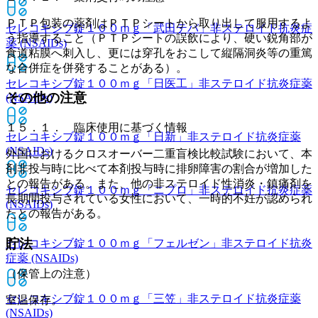
ＰＴＰ包装の薬剤はＰＴＰシートから取り出して服用するよ
セレコキシブ錠１００ｍｇ「武田テバ」
非ステロイド抗炎症
う指導すること（ＰＴＰシートの誤飲により、硬い鋭角部が
薬 (NSAIDs)
食道粘膜へ刺入し、更には穿孔をおこして縦隔洞炎等の重篤
な合併症を併発することがある）。
セレコキシブ錠１００ｍｇ「日医工」
非ステロイド抗炎症薬
その他の注意
(NSAIDs)
１５．１． 臨床使用に基づく情報
セレコキシブ錠１００ｍｇ「日新」
非ステロイド抗炎症薬
(NSAIDs)
外国におけるクロスオーバー二重盲検比較試験において、本
剤非投与時に比べて本剤投与時に排卵障害の割合が増加した
との報告がある。また、他の非ステロイド性消炎・鎮痛剤を
セレコキシブ錠１００ｍｇ「ニプロ」
非ステロイド抗炎症薬
長期間投与されている女性において、一時的不妊が認められ
(NSAIDs)
たとの報告がある。
貯法
セレコキシブ錠１００ｍｇ「フェルゼン」
非ステロイド抗炎
症薬 (NSAIDs)
（保管上の注意）
セレコキシブ錠１００ｍｇ「三笠」
非ステロイド抗炎症薬
室温保存。
(NSAIDs)