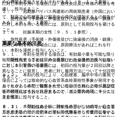
め心機能を悪化させるおそれがある］〔９．１．２参照〕。
に対し本剤を用いる場合には、急性炎症及び疼痛の程度を考
慮し、投与すること。
２．７． 冠動脈バイパス再建術の周術期患者［外国におい
て、類薬で心筋梗塞及び脳卒中の発現が増加するとの報告が
・ 急性疾患（手術後・外傷後並びに抜歯後の消炎・鎮痛）
ある］〔９．１．１参照〕。
に対し本剤を用いる場合には、原則として長期投与を避ける
こと。
２．８． 妊娠末期の女性〔９．５．１参照〕。
・ 急性疾患（手術後・外傷後並びに抜歯後の消炎・鎮痛）
重要な基本的注意
に対し本剤を用いる場合には、原因療法があればこれを行
い、本剤を漫然と投与しないこと。
８．１． 本剤を使用する場合は、有効最小量を可能な限り
短期間投与することに留め、長期にわたり漫然と投与しない
・ 急性疾患（手術後、外傷後並びに抜歯後の消炎・鎮痛）
こと〔１．警告の項参照〕。
に対し本剤を用いる場合には、初回の投与量が２回目以降と
異なることに留意し、患者に対し服用方法について十分説明
８．２． 本剤の投与により、心筋梗塞、脳卒中等の重篤で
すること。
場合によっては致命的な心血管系血栓塞栓性事象が発現する
おそれがあるので、観察を十分に行い、これらの徴候及び症
８．１０． 本剤で報告されている薬理作用により、感染症
状の発現には十分に注意すること〔１．警告の項、９．１．
を不顕性化するおそれがあるので、感染症の発現に十分に注
１参照〕。
意し慎重に投与すること。
８．３． 本剤には血小板に対する作用がないので、心血管
８．１１． 浮動性めまい、回転性めまい、傾眠等が起こる
系疾患予防の目的でアスピリンの代替薬として使用しないこ
ことがあるので、自動車の運転等危険を伴う作業に従事する