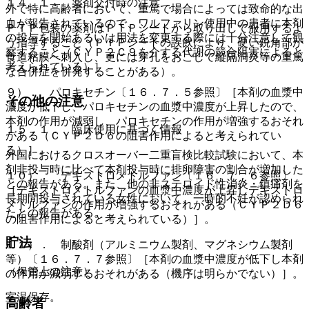
１４．１． 薬剤交付時の注意
外で特に高齢者において、重篤で場合によっては致命的な出
血が報告されているので、ワルファリン使用中の患者に本剤
ＰＴＰ包装の薬剤はＰＴＰシートから取り出して服用するよ
の投与を開始あるいは用法を変更する際には十分注意して観
う指導すること（ＰＴＰシートの誤飲により、硬い鋭角部が
察すること（ＣＹＰ２Ｃ９を介する代謝の競合阻害によると
食道粘膜へ刺入し、更には穿孔をおこして縦隔洞炎等の重篤
考えられている）］。
な合併症を併発することがある）。
９）． パロキセチン〔１６．７．５参照〕［本剤の血漿中
その他の注意
濃度が低下し、パロキセチンの血漿中濃度が上昇したので、
本剤の作用が減弱し、パロキセチンの作用が増強するおそれ
１５．１． 臨床使用に基づく情報
がある（ＣＹＰ２Ｄ６の阻害作用によると考えられてい
る）］。
外国におけるクロスオーバー二重盲検比較試験において、本
剤非投与時に比べて本剤投与時に排卵障害の割合が増加した
１０）． デキストロメトルファン〔１６．７．６参照〕
との報告がある。また、他の非ステロイド性消炎・鎮痛剤を
［デキストロメトルファンの血漿中濃度が上昇しデキストロ
長期間投与されている女性において、一時的不妊が認められ
メトルファンの作用が増強するおそれがある（ＣＹＰ２Ｄ６
たとの報告がある。
の阻害作用によると考えられている）］。
貯法
１１）． 制酸剤（アルミニウム製剤、マグネシウム製剤
等）〔１６．７．７参照〕［本剤の血漿中濃度が低下し本剤
（保管上の注意）
の作用が減弱するおそれがある（機序は明らかでない）］。
室温保存。
高齢者