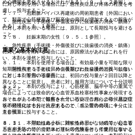
め心機能を悪化させるおそれがある］〔９．１．２参照〕。
に対し本剤を用いる場合には、急性炎症及び疼痛の程度を考
慮し、投与すること。
２．７． 冠動脈バイパス再建術の周術期患者［外国におい
て、類薬で心筋梗塞及び脳卒中の発現が増加するとの報告が
・ 急性疾患（手術後・外傷後並びに抜歯後の消炎・鎮痛）
ある］〔９．１．１参照〕。
に対し本剤を用いる場合には、原則として長期投与を避ける
こと。
２．８． 妊娠末期の女性〔９．５．１参照〕。
・ 急性疾患（手術後・外傷後並びに抜歯後の消炎・鎮痛）
重要な基本的注意
に対し本剤を用いる場合には、原因療法があればこれを行
い、本剤を漫然と投与しないこと。
８．１． 本剤を使用する場合は、有効最小量を可能な限り
短期間投与することに留め、長期にわたり漫然と投与しない
・ 急性疾患（手術後、外傷後並びに抜歯後の消炎・鎮痛）
こと〔１．警告の項参照〕。
に対し本剤を用いる場合には、初回の投与量が２回目以降と
異なることに留意し、患者に対し服用方法について十分説明
８．２． 本剤の投与により、心筋梗塞、脳卒中等の重篤で
すること。
場合によっては致命的な心血管系血栓塞栓性事象が発現する
おそれがあるので、観察を十分に行い、これらの徴候及び症
８．１０． 本剤で報告されている薬理作用により、感染症
状の発現には十分に注意すること〔１．警告の項、９．１．
を不顕性化するおそれがあるので、感染症の発現に十分に注
１参照〕。
意し慎重に投与すること。
８．３． 本剤には血小板に対する作用がないので、心血管
８．１１． 浮動性めまい、回転性めまい、傾眠等が起こる
系疾患予防の目的でアスピリンの代替薬として使用しないこ
ことがあるので、自動車の運転等危険を伴う作業に従事する