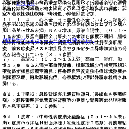
腔粘膜水疱形成、心窩部不快感、胃腸炎、（頻度不明）歯の
心筋梗塞、脳卒中等の重篤で場合によっては致命的な心血管
運営会社
脱落、口腔内潰瘍、嚥下障害、胃食道逆流性疾患、膵炎、憩
系血栓塞栓性事象が報告されている〔１．警告の項参照〕。
© 2021 HOKUTO Inc. All rights reserved.
室、過敏性腸症候群、痔出血、排便回数増加。
１１．１．４． 心不全、うっ血性心不全（いずれも頻度不
※本製品は疾病の診断・治療・予防を目的としたプログラム
６）． 泌尿器：（５％以上）β２−マイクログロブリン増
明）。
ではありません。
加、（１〜５％未満）ＮＡＧ増加、尿潜血陽性、（０．１〜
１１．１．５． 肝不全、肝炎（いずれも頻度不明）、肝機
１％未満）尿蛋白陽性、（０．１％未満）多尿、尿閉、頻
利用規約
プライバシーポリシー
お問い合わせ
能障害（０．１％未満）、黄疸（頻度不明）：肝不全、肝
尿、腎機能障害、（頻度不明）腎結石症、良性前立腺肥大
炎、ＡＳＴ上昇、ＡＬＴ上昇、ビリルビン上昇等、黄疸の発
症、前立腺炎、ＰＳＡ増加、血中クレアチニン増加。
現が報告されている〔８．５参照〕。
７）． 循環器：（０．１〜１％未満）高血圧、潮紅、動
１１．１．６． 再生不良性貧血、汎血球減少症、無顆粒球
悸、（０．１％未満）高血圧増悪、循環虚脱、（頻度不明）
症（いずれも頻度不明）：再生不良性貧血、汎血球減少症、
不整脈、頻脈、洞性徐脈、狭心症、不安定狭心症、大動脈弁
無顆粒球症、白血球減少症、血小板減少症の発現が報告され
閉鎖不全症、冠動脈硬化症、心室肥大、深部静脈血栓症、血
ている。
腫。
１１．１．７． 急性腎障害、間質性腎炎（いずれも頻度不
８）． 呼吸器：（０．１％未満）咽頭炎、鼻出血、鼻咽頭
明）：急性腎障害、間質性腎炎等の重篤な腎障害の発現が報
炎、（頻度不明）気管支炎、咳嗽、鼻炎、副鼻腔炎、呼吸困
告されている〔８．６参照〕。
難、発声障害。
１１．１．８． 中毒性表皮壊死融解症（Ｔｏｘｉｃ Ｅｐ
９）． 皮膚：（１〜５％未満）発疹、（０．１〜１％未
ｉｄｅｒｍａｌ Ｎｅｃｒｏｌｙｓｉｓ：ＴＥＮ）、皮膚粘
満）皮膚そう痒症、顔面浮腫、紅斑性皮疹、湿疹、蕁麻疹、
膜眼症候群（Ｓｔｅｖｅｎｓ−Ｊｏｈｎｓｏｎ症候群）、多
薬疹、（０．１％未満）点状出血、斑状丘疹状皮疹、皮膚乾