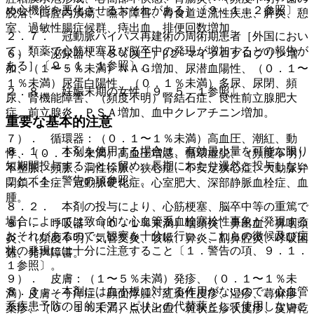
め心機能を悪化させるおそれがある］〔９．１．２参照〕。
脱落、口腔内潰瘍、嚥下障害、胃食道逆流性疾患、膵炎、憩
室、過敏性腸症候群、痔出血、排便回数増加。
２．７． 冠動脈バイパス再建術の周術期患者［外国におい
て、類薬で心筋梗塞及び脳卒中の発現が増加するとの報告が
６）． 泌尿器：（５％以上）β２−マイクログロブリン増
ある］〔９．１．１参照〕。
加、（１〜５％未満）ＮＡＧ増加、尿潜血陽性、（０．１〜
１％未満）尿蛋白陽性、（０．１％未満）多尿、尿閉、頻
２．８． 妊娠末期の女性〔９．５．１参照〕。
尿、腎機能障害、（頻度不明）腎結石症、良性前立腺肥大
症、前立腺炎、ＰＳＡ増加、血中クレアチニン増加。
重要な基本的注意
７）． 循環器：（０．１〜１％未満）高血圧、潮紅、動
８．１． 本剤を使用する場合は、有効最小量を可能な限り
悸、（０．１％未満）高血圧増悪、循環虚脱、（頻度不明）
短期間投与することに留め、長期にわたり漫然と投与しない
不整脈、頻脈、洞性徐脈、狭心症、不安定狭心症、大動脈弁
こと〔１．警告の項参照〕。
閉鎖不全症、冠動脈硬化症、心室肥大、深部静脈血栓症、血
腫。
８．２． 本剤の投与により、心筋梗塞、脳卒中等の重篤で
場合によっては致命的な心血管系血栓塞栓性事象が発現する
８）． 呼吸器：（０．１％未満）咽頭炎、鼻出血、鼻咽頭
おそれがあるので、観察を十分に行い、これらの徴候及び症
炎、（頻度不明）気管支炎、咳嗽、鼻炎、副鼻腔炎、呼吸困
状の発現には十分に注意すること〔１．警告の項、９．１．
難、発声障害。
１参照〕。
９）． 皮膚：（１〜５％未満）発疹、（０．１〜１％未
８．３． 本剤には血小板に対する作用がないので、心血管
満）皮膚そう痒症、顔面浮腫、紅斑性皮疹、湿疹、蕁麻疹、
系疾患予防の目的でアスピリンの代替薬として使用しないこ
薬疹、（０．１％未満）点状出血、斑状丘疹状皮疹、皮膚乾