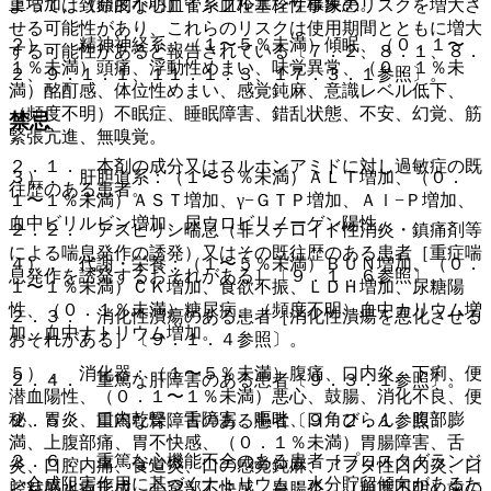
重増加、（頻度不明）インフルエンザ様疾患。
よっては致命的な心血管系血栓塞栓性事象のリスクを増大さ
せる可能性があり、これらのリスクは使用期間とともに増大
２）． 精神神経系：（１〜５％未満）傾眠、（０．１〜
する可能性があると報告されている〔７．２、８．１、８．
１％未満）頭痛、浮動性めまい、味覚異常、（０．１％未
２、９．１．１、１１．１．３、１７．３．１参照〕。
満）酩酊感、体位性めまい、感覚鈍麻、意識レベル低下、
（頻度不明）不眠症、睡眠障害、錯乱状態、不安、幻覚、筋
禁忌
緊張亢進、無嗅覚。
２．１． 本剤の成分又はスルホンアミドに対し過敏症の既
３）． 肝胆道系：（１〜５％未満）ＡＬＴ増加、（０．
往歴のある患者。
１〜１％未満）ＡＳＴ増加、γ−ＧＴＰ増加、Ａｌ−Ｐ増加、
血中ビリルビン増加、尿ウロビリノーゲン陽性。
２．２． アスピリン喘息（非ステロイド性消炎・鎮痛剤等
による喘息発作の誘発）又はその既往歴のある患者［重症喘
４）． 代謝・栄養：（１〜５％未満）ＢＵＮ増加、（０．
息発作を誘発するおそれがある］〔９．１．６参照〕。
１〜１％未満）ＣＫ増加、食欲不振、ＬＤＨ増加、尿糖陽
性、（０．１％未満）糖尿病、（頻度不明）血中カリウム増
２．３． 消化性潰瘍のある患者［消化性潰瘍を悪化させる
加、血中ナトリウム増加。
おそれがある］〔９．１．４参照〕。
５）． 消化器：（１〜５％未満）腹痛、口内炎、下痢、便
２．４． 重篤な肝障害のある患者〔９．３．１参照〕。
潜血陽性、（０．１〜１％未満）悪心、鼓腸、消化不良、便
秘、胃炎、口内乾燥、舌障害、嘔吐、口角びらん、腹部膨
２．５． 重篤な腎障害のある患者〔９．２．１参照〕。
満、上腹部痛、胃不快感、（０．１％未満）胃腸障害、舌
２．６． 重篤な心機能不全のある患者［プロスタグランジ
炎、口腔内痛、食道炎、口の感覚鈍麻、アフタ性口内炎、口
ン合成阻害作用に基づくナトリウム・水分貯留傾向があるた
腔粘膜水疱形成、心窩部不快感、胃腸炎、（頻度不明）歯の