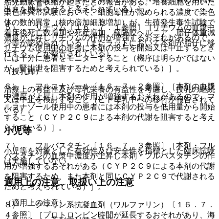
胎児動脈管収縮が起きたとの報告がある。培養細胞を用いた
出血を助長させると考えられている）］。
染色体異常試験において、細胞毒性が認められる濃度で染色
体の数的異常（核内倍加細胞増加）が、生殖発生毒性試験で
５）． リチウム〔１６．７．１参照〕［リチウムの血漿中
着床後死亡数増加や死産増加、横隔膜ヘルニア、胎仔体重減
濃度が上昇しリチウムの作用が増強するおそれがあるので、
少等が認められている（またラットにおいて本剤が胎仔に移
リチウム使用中の患者に本剤の投与を開始又は中止するとき
行することが報告されている）。
には十分に患者をモニターすること（機序は明らかではない
が、腎排泄を阻害するためと考えられている）］。
（授乳婦）
６）． フルコナゾール〔１６．７．２参照〕［本剤の血漿
治療上の有益性及び母乳栄養の有益性を考慮し、授乳の継続
中濃度が上昇し本剤の作用が増強するおそれがあるので、フ
又は中止を検討すること（ヒト母乳中への移行が報告されて
ルコナゾール使用中の患者には本剤の投与を低用量から開始
いる）。
すること（ＣＹＰ２Ｃ９による本剤の代謝を阻害すると考え
られている）］。
小児等
７）． フルバスタチン〔１６．７．３参照〕［本剤・フル
小児等を対象とした有効性及び安全性を指標とした臨床試験
バスタチンの血漿中濃度が上昇し本剤・フルバスタチンの作
は実施していない。
用が増強するおそれがある（ＣＹＰ２Ｃ９による本剤の代謝
を阻害するため、また本剤と同じＣＹＰ２Ｃ９で代謝される
適用上の注意、取扱い上の注意
ためと考えられている）］。
（適用上の注意）
８）． クマリン系抗凝血剤（ワルファリン）〔１６．７．
４参照〕［プロトロンビン時間が延長するおそれがあり、海