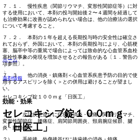
７．１． 慢性疾患（関節リウマチ、変形性関節症等）に対
する使用において、本剤の投与開始後２〜４週間を経過して
も治療効果に改善が認められない場合は、他の治療法の選択
について考慮すること。
７．２． 本剤の１年を超える長期投与時の安全性は確立さ
れておらず、外国において、本剤の長期投与により、心筋梗
塞、脳卒中等の重篤で場合によっては致命的な心血管系血栓
塞栓性事象の発現を増加させるとの報告がある〔１．警告の
ホーム
項参照〕。
７．３． 他の消炎・鎮痛剤＜心血管系疾患予防の目的で使
薬剤情報
用するアスピリンを除く＞との併用は避けることが望まし
い。
セレコキシブ錠１００ｍｇ「日医工」
効能・効果
セレコキシブ錠１００ｍｇ
１）． 次記疾患並びに症状の消炎・鎮痛：関節リウマチ、
変形性関節症、腰痛症、肩関節周囲炎、頸肩腕症候群、腱
「日医工」
炎・腱鞘炎。
２）． 手術後、外傷後並びに抜歯後の消炎・鎮痛。