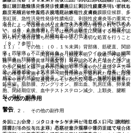
形紅斑、急性汎発性発疹性膿疱症、剥脱性皮膚炎（いずれも
燥、頭部粃糠疹、多汗、皮膚炎、紅斑、（頻度不明）斑状出
頻度不明）：中毒性表皮壊死融解症、皮膚粘膜眼症候群、多
血、光線過敏性反応、脱毛症、水疱性皮膚炎。
形紅斑、急性汎発性発疹性膿疱症、剥脱性皮膚炎等の重篤で
１０）． 感覚器：（０．１〜１％未満）耳鳴、回転性めま
場合によっては致命的な皮膚症状の発現が報告されているの
い、（０．１％未満）耳痛、霧視、眼そう痒症、（頻度不
で、発疹、粘膜障害もしくは他の過敏症に関連する徴候が認
明）硝子体浮遊物、結膜出血、聴力低下。
められた場合は直ちに投与を中止し、適切な処置を行うこと
〔８．７参照〕。
１１）． その他：（０．１％未満）背部痛、筋硬直、関節
痛、四肢痛、不正子宮出血、月経障害、ウイルス感染、細菌
１１．１．９． 間質性肺炎（頻度不明）：咳嗽、呼吸困
性腸炎、頚部痛、（頻度不明）貧血、ヘマトクリット減少、
難、発熱、肺音異常（捻髪音）等が認められた場合には、速
ヘモグロビン増加、真菌感染、細菌感染、ヘリコバクター感
やかに胸部Ｘ線、速やかに胸部ＣＴ、速やかに血清マーカー
染、尿路感染、上気道感染、耳感染、帯状疱疹、丹毒、創傷
等の検査を実施すること（間質性肺炎が疑われた場合には投
感染、歯肉感染、迷路炎、アレルギー増悪、無菌性髄膜炎、
与を中止し、副腎皮質ホルモン剤の投与等の適切な処置を行
筋痙縮、脂肪腫、ガングリオン、膣出血、乳房圧痛、卵巣嚢
うこと）。
胞、閉経期症状、血中テストステロン減少、上顆炎、腱断
裂、骨折、損傷。
その他の副作用
警告
１１．２． その他の副作用
１）． 全身：（０．１〜１％未満）倦怠感、口渇、末梢性
外国において、シクロオキシゲナーゼ（ＣＯＸ）−２選択的
浮腫、（０．１％未満）悪寒、全身浮腫、疲労、ほてり、体
阻害剤等の投与により、心筋梗塞、脳卒中等の重篤で場合に