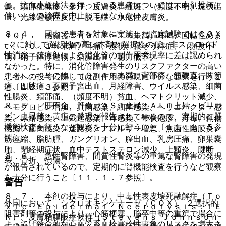
と。抗血小板療法を行っている患者については、本剤投与に
燥、頭部粃糠疹、多汗、皮膚炎、紅斑、（頻度不明）斑状出
伴い、その治療を中止してはならない。
血、光線過敏性反応、脱毛症、水疱性皮膚炎。
８．４． 国内で患者を対象に実施した臨床試験ではＣＯＸ
１０）． 感覚器：（０．１〜１％未満）耳鳴、回転性めま
−２に対して選択性の高い本剤と選択性の低い非ステロイド
い、（０．１％未満）耳痛、霧視、眼そう痒症、（頻度不
性消炎・鎮痛剤による消化管の副作用発現率に差は認められ
明）硝子体浮遊物、結膜出血、聴力低下。
なかった。特に、消化管障害発生のリスクファクターの高い
１１）． その他：（０．１％未満）背部痛、筋硬直、関節
患者への投与に際しては副作用の発現に十分な観察を行うこ
痛、四肢痛、不正子宮出血、月経障害、ウイルス感染、細菌
と〔１８．３参照〕。
性腸炎、頚部痛、（頻度不明）貧血、ヘマトクリット減少、
８．５． 肝不全、肝炎、ＡＳＴ上昇、ＡＬＴ上昇、ビリル
ヘモグロビン増加、真菌感染、細菌感染、ヘリコバクター感
ビン上昇等、黄疸の発現が報告されているので、定期的に肝
染、尿路感染、上気道感染、耳感染、帯状疱疹、丹毒、創傷
機能検査を行うなど観察を十分に行うこと〔１１．１．５参
感染、歯肉感染、迷路炎、アレルギー増悪、無菌性髄膜炎、
照〕。
筋痙縮、脂肪腫、ガングリオン、膣出血、乳房圧痛、卵巣嚢
胞、閉経期症状、血中テストステロン減少、上顆炎、腱断
８．６． 急性腎障害、間質性腎炎等の重篤な腎障害の発現
裂、骨折、損傷。
が報告されているので、定期的に腎機能検査を行うなど観察
を十分に行うこと〔１１．１．７参照〕。
警告
８．７． 本剤の投与により、中毒性表皮壊死融解症（Ｔｏ
外国において、シクロオキシゲナーゼ（ＣＯＸ）−２選択的
ｘｉｃ Ｅｐｉｄｅｒｍａｌ Ｎｅｃｒｏｌｙｓｉｓ：ＴＥ
阻害剤等の投与により、心筋梗塞、脳卒中等の重篤で場合に
Ｎ）、皮膚粘膜眼症候群（Ｓｔｅｖｅｎｓ−Ｊｏｈｎｓｏｎ
よっては致命的な心血管系血栓塞栓性事象のリスクを増大さ