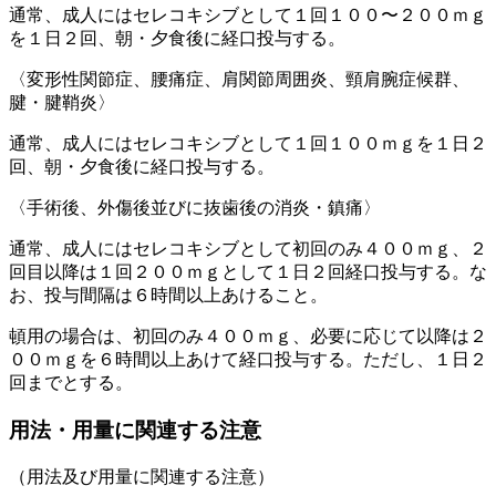
通常、成人にはセレコキシブとして１回１００〜２００ｍｇ
を１日２回、朝・夕食後に経口投与する。
〈変形性関節症、腰痛症、肩関節周囲炎、頸肩腕症候群、
腱・腱鞘炎〉
通常、成人にはセレコキシブとして１回１００ｍｇを１日２
回、朝・夕食後に経口投与する。
〈手術後、外傷後並びに抜歯後の消炎・鎮痛〉
通常、成人にはセレコキシブとして初回のみ４００ｍｇ、２
回目以降は１回２００ｍｇとして１日２回経口投与する。な
お、投与間隔は６時間以上あけること。
頓用の場合は、初回のみ４００ｍｇ、必要に応じて以降は２
００ｍｇを６時間以上あけて経口投与する。ただし、１日２
回までとする。
用法・用量に関連する注意
（用法及び用量に関連する注意）