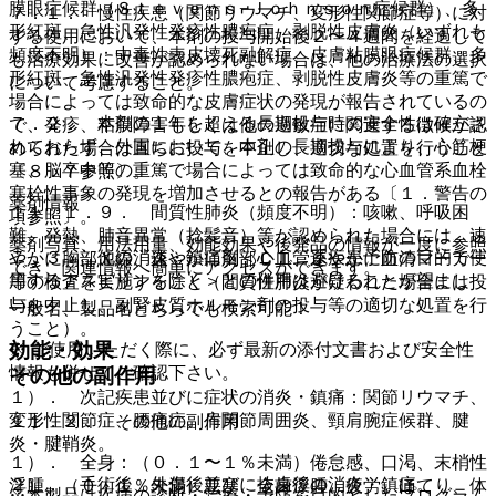
膜眼症候群（Ｓｔｅｖｅｎｓ−Ｊｏｈｎｓｏｎ症候群）、多
７．１． 慢性疾患（関節リウマチ、変形性関節症等）に対
形紅斑、急性汎発性発疹性膿疱症、剥脱性皮膚炎（いずれも
する使用において、本剤の投与開始後２〜４週間を経過して
頻度不明）：中毒性表皮壊死融解症、皮膚粘膜眼症候群、多
も治療効果に改善が認められない場合は、他の治療法の選択
形紅斑、急性汎発性発疹性膿疱症、剥脱性皮膚炎等の重篤で
について考慮すること。
場合によっては致命的な皮膚症状の発現が報告されているの
７．２． 本剤の１年を超える長期投与時の安全性は確立さ
で、発疹、粘膜障害もしくは他の過敏症に関連する徴候が認
れておらず、外国において、本剤の長期投与により、心筋梗
められた場合は直ちに投与を中止し、適切な処置を行うこと
塞、脳卒中等の重篤で場合によっては致命的な心血管系血栓
〔８．７参照〕。
塞栓性事象の発現を増加させるとの報告がある〔１．警告の
薬剤情報
１１．１．９． 間質性肺炎（頻度不明）：咳嗽、呼吸困
項参照〕。
難、発熱、肺音異常（捻髪音）等が認められた場合には、速
薬剤写真、用法用量、効能効果や後発品の情報が一度に参照
７．３． 他の消炎・鎮痛剤＜心血管系疾患予防の目的で使
やかに胸部Ｘ線、速やかに胸部ＣＴ、速やかに血清マーカー
でき、関連情報へ簡単にアクセスができます。
用するアスピリンを除く＞との併用は避けることが望まし
等の検査を実施すること（間質性肺炎が疑われた場合には投
い。
与を中止し、副腎皮質ホルモン剤の投与等の適切な処置を行
一般名、製品名どちらでも検索可能！
うこと）。
効能・効果
※ ご使用いただく際に、必ず最新の添付文書および安全性
情報も併せてご確認下さい。
その他の副作用
１）． 次記疾患並びに症状の消炎・鎮痛：関節リウマチ、
変形性関節症、腰痛症、肩関節周囲炎、頸肩腕症候群、腱
１１．２． その他の副作用
炎・腱鞘炎。
１）． 全身：（０．１〜１％未満）倦怠感、口渇、末梢性
２）． 手術後、外傷後並びに抜歯後の消炎・鎮痛。
浮腫、（０．１％未満）悪寒、全身浮腫、疲労、ほてり、体
※本製品は疾病の診断・治療・予防を目的としたプログラム