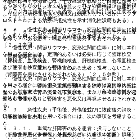
を継続投与する場合には、十分経過を観察し、慎重に投与す
するおそれがあり、多くの場合、これらの事象は投与開始後
ること（ミソプロストールは非ステロイド性消炎・鎮痛剤に
１カ月以内に発現しているので、治療初期には特に注意する
より生じた消化性潰瘍を効能又は効果としているが、ミソプ
こと〔１１．１．８参照〕。
ロストールによる治療に抵抗性を示す消化性潰瘍もある）。
８．８． 慢性疾患（関節リウマチ、変形性関節症等）に対
９．１．６． 気管支喘息＜アスピリン喘息又はその既往歴
し本剤を用いる場合には、次の事項を考慮すること。
を除く＞のある患者：喘息発作を誘発するおそれがある
〔２．２参照〕。
・ 慢性疾患（関節リウマチ、変形性関節症等）に対し本剤
を用いる場合には、定期的あるいは必要に応じて臨床検査
（腎機能障害患者）
（尿検査、血液検査、腎機能検査、肝機能検査、心電図検査
及び便潜血検査等）を行うこと。
９．２．１． 重篤な腎障害のある患者：投与しないこと
（腎障害を悪化させるおそれがある）〔２．５参照〕。
・ 慢性疾患（関節リウマチ、変形性関節症等）に対し本剤
を用いる場合には、消炎・鎮痛剤による治療は原因療法では
９．２．２． 腎障害＜重篤な腎障害を除く＞又はその既往
なく、対症療法であることに留意し、また、薬物療法以外の
歴のある患者：腎血流量低下及び水、ナトリウムの貯留が起
療法も考慮すること。
こる可能性があり、腎障害を悪化又は再発させるおそれがあ
る。
８．９． 急性疾患（手術後、外傷後並びに抜歯後の消炎・
鎮痛）に対し本剤を用いる場合には、次の事項を考慮するこ
（肝機能障害患者）
と。
９．３．１． 重篤な肝障害のある患者：投与しないこと
・ 急性疾患（手術後・外傷後並びに抜歯後の消炎・鎮痛）
（肝障害を悪化させるおそれがある）〔２．４参照〕。