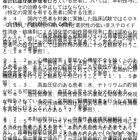
と。抗血小板療法を行っている患者については、本剤投与に
場合には注意させること。
伴い、その治療を中止してはならない。
（特定の背景を有する患者に関する注意）
８．４． 国内で患者を対象に実施した臨床試験ではＣＯＸ
（合併症・既往歴等のある患者）
−２に対して選択性の高い本剤と選択性の低い非ステロイド
性消炎・鎮痛剤による消化管の副作用発現率に差は認められ
９．１．１． 心血管系疾患＜冠動脈バイパス再建術の周術
なかった。特に、消化管障害発生のリスクファクターの高い
期を除く＞又はその既往歴のある患者〔１．警告の項、２．
患者への投与に際しては副作用の発現に十分な観察を行うこ
７、８．２参照〕。
と〔１８．３参照〕。
９．１．２． 心機能障害＜重篤な心機能不全を除く＞のあ
８．５． 肝不全、肝炎、ＡＳＴ上昇、ＡＬＴ上昇、ビリル
る患者：水、ナトリウムの貯留が起こる可能性があり、心機
ビン上昇等、黄疸の発現が報告されているので、定期的に肝
能障害を悪化させるおそれがある〔２．６参照〕。
機能検査を行うなど観察を十分に行うこと〔１１．１．５参
照〕。
９．１．３． 高血圧症のある患者：水、ナトリウムの貯留
が起こる可能性があり、血圧を上昇させるおそれがある。
８．６． 急性腎障害、間質性腎炎等の重篤な腎障害の発現
が報告されているので、定期的に腎機能検査を行うなど観察
９．１．４． 消化性潰瘍の既往歴のある患者：消化性潰瘍
を十分に行うこと〔１１．１．７参照〕。
を再発させるおそれがある〔２．３参照〕。
８．７． 本剤の投与により、中毒性表皮壊死融解症（Ｔｏ
９．１．５． 非ステロイド性消炎・鎮痛剤の長期投与によ
ｘｉｃ Ｅｐｉｄｅｒｍａｌ Ｎｅｃｒｏｌｙｓｉｓ：ＴＥ
る消化性潰瘍のある患者で、本剤の長期投与が必要であり、
Ｎ）、皮膚粘膜眼症候群（Ｓｔｅｖｅｎｓ−Ｊｏｈｎｓｏｎ
かつミソプロストールによる治療が行われている患者：本剤
症候群）等の重篤で場合によっては致命的な皮膚症状が発現