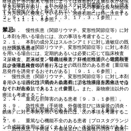
症候群）等の重篤で場合によっては致命的な皮膚症状が発現
せる可能性があり、これらのリスクは使用期間とともに増大
するおそれがあり、多くの場合、これらの事象は投与開始後
する可能性があると報告されている〔７．２、８．１、８．
１カ月以内に発現しているので、治療初期には特に注意する
２、９．１．１、１１．１．３、１７．３．１参照〕。
こと〔１１．１．８参照〕。
禁忌
８．８． 慢性疾患（関節リウマチ、変形性関節症等）に対
し本剤を用いる場合には、次の事項を考慮すること。
２．１． 本剤の成分又はスルホンアミドに対し過敏症の既
・ 慢性疾患（関節リウマチ、変形性関節症等）に対し本剤
往歴のある患者。
を用いる場合には、定期的あるいは必要に応じて臨床検査
２．２． アスピリン喘息（非ステロイド性消炎・鎮痛剤等
（尿検査、血液検査、腎機能検査、肝機能検査、心電図検査
による喘息発作の誘発）又はその既往歴のある患者［重症喘
及び便潜血検査等）を行うこと。
息発作を誘発するおそれがある］〔９．１．６参照〕。
・ 慢性疾患（関節リウマチ、変形性関節症等）に対し本剤
２．３． 消化性潰瘍のある患者［消化性潰瘍を悪化させる
を用いる場合には、消炎・鎮痛剤による治療は原因療法では
おそれがある］〔９．１．４参照〕。
なく、対症療法であることに留意し、また、薬物療法以外の
療法も考慮すること。
２．４． 重篤な肝障害のある患者〔９．３．１参照〕。
８．９． 急性疾患（手術後、外傷後並びに抜歯後の消炎・
２．５． 重篤な腎障害のある患者〔９．２．１参照〕。
鎮痛）に対し本剤を用いる場合には、次の事項を考慮するこ
と。
２．６． 重篤な心機能不全のある患者［プロスタグランジ
ン合成阻害作用に基づくナトリウム・水分貯留傾向があるた
・ 急性疾患（手術後・外傷後並びに抜歯後の消炎・鎮痛）