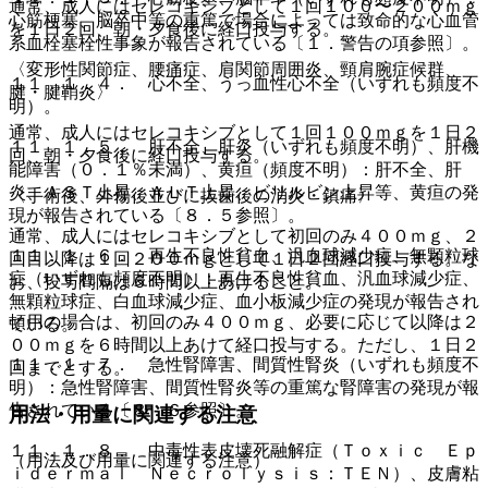
通常、成人にはセレコキシブとして１回１００〜２００ｍｇ
心筋梗塞、脳卒中等の重篤で場合によっては致命的な心血管
を１日２回、朝・夕食後に経口投与する。
系血栓塞栓性事象が報告されている〔１．警告の項参照〕。
〈変形性関節症、腰痛症、肩関節周囲炎、頸肩腕症候群、
１１．１．４． 心不全、うっ血性心不全（いずれも頻度不
腱・腱鞘炎〉
明）。
通常、成人にはセレコキシブとして１回１００ｍｇを１日２
１１．１．５． 肝不全、肝炎（いずれも頻度不明）、肝機
回、朝・夕食後に経口投与する。
能障害（０．１％未満）、黄疸（頻度不明）：肝不全、肝
炎、ＡＳＴ上昇、ＡＬＴ上昇、ビリルビン上昇等、黄疸の発
〈手術後、外傷後並びに抜歯後の消炎・鎮痛〉
現が報告されている〔８．５参照〕。
通常、成人にはセレコキシブとして初回のみ４００ｍｇ、２
１１．１．６． 再生不良性貧血、汎血球減少症、無顆粒球
回目以降は１回２００ｍｇとして１日２回経口投与する。な
症（いずれも頻度不明）：再生不良性貧血、汎血球減少症、
お、投与間隔は６時間以上あけること。
無顆粒球症、白血球減少症、血小板減少症の発現が報告され
頓用の場合は、初回のみ４００ｍｇ、必要に応じて以降は２
ている。
００ｍｇを６時間以上あけて経口投与する。ただし、１日２
１１．１．７． 急性腎障害、間質性腎炎（いずれも頻度不
回までとする。
明）：急性腎障害、間質性腎炎等の重篤な腎障害の発現が報
告されている〔８．６参照〕。
用法・用量に関連する注意
１１．１．８． 中毒性表皮壊死融解症（Ｔｏｘｉｃ Ｅｐ
（用法及び用量に関連する注意）
ｉｄｅｒｍａｌ Ｎｅｃｒｏｌｙｓｉｓ：ＴＥＮ）、皮膚粘