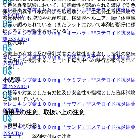
染色体異常試験において、細胞毒性が認められる濃度で染色
セレコキシブ錠１００ｍｇ「アメル」
非ステロイド抗炎症薬
体の数的異常（核内倍加細胞増加）が、生殖発生毒性試験で
(NSAIDs)
着床後死亡数増加や死産増加、横隔膜ヘルニア、胎仔体重減
少等が認められている（またラットにおいて本剤が胎仔に移
行することが報告されている）。
セレコキシブ錠１００ｍｇ「オーハラ」
非ステロイド抗炎症
薬 (NSAIDs)
（授乳婦）
治療上の有益性及び母乳栄養の有益性を考慮し、授乳の継続
セレコキシブ錠１００ｍｇ「杏林」
非ステロイド抗炎症薬
又は中止を検討すること（ヒト母乳中への移行が報告されて
(NSAIDs)
いる）。
小児等
セレコキシブ錠１００ｍｇ「ケミファ」
非ステロイド抗炎症
薬 (NSAIDs)
小児等を対象とした有効性及び安全性を指標とした臨床試験
は実施していない。
セレコキシブ錠１００ｍｇ「サワイ」
非ステロイド抗炎症薬
(NSAIDs)
適用上の注意、取扱い上の注意
（適用上の注意）
セレコキシブ錠１００ｍｇ「サンド」
非ステロイド抗炎症薬
(NSAIDs)
１４．１． 薬剤交付時の注意