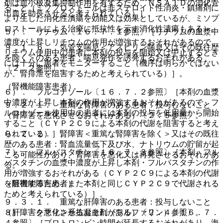
剤は血小板凝集抑制作用を有するため、ＮＳＡＩＤの消化管
ること（ミソプロストールは非ステロイド性消炎・鎮痛剤に
出血を助長させると考えられている）］。
より生じた消化性潰瘍を効能又は効果としているが、ミソプ
ロストールによる治療に抵抗性を示す消化性潰瘍もある）。
５）． リチウム〔１６．７．１参照〕［リチウムの血漿中
濃度が上昇しリチウムの作用が増強するおそれがあるので、
９．１．６． 気管支喘息＜アスピリン喘息又はその既往歴
リチウム使用中の患者に本剤の投与を開始又は中止するとき
を除く＞のある患者：喘息発作を誘発するおそれがある
には十分に患者をモニターすること（機序は明らかではない
〔２．２参照〕。
が、腎排泄を阻害するためと考えられている）］。
（腎機能障害患者）
６）． フルコナゾール〔１６．７．２参照〕［本剤の血漿
中濃度が上昇し本剤の作用が増強するおそれがあるので、フ
９．２．１． 重篤な腎障害のある患者：投与しないこと
ルコナゾール使用中の患者には本剤の投与を低用量から開始
（腎障害を悪化させるおそれがある）〔２．５参照〕。
すること（ＣＹＰ２Ｃ９による本剤の代謝を阻害すると考え
９．２．２． 腎障害＜重篤な腎障害を除く＞又はその既往
られている）］。
歴のある患者：腎血流量低下及び水、ナトリウムの貯留が起
７）． フルバスタチン〔１６．７．３参照〕［本剤・フル
こる可能性があり、腎障害を悪化又は再発させるおそれがあ
バスタチンの血漿中濃度が上昇し本剤・フルバスタチンの作
る。
用が増強するおそれがある（ＣＹＰ２Ｃ９による本剤の代謝
（肝機能障害患者）
を阻害するため、また本剤と同じＣＹＰ２Ｃ９で代謝される
ためと考えられている）］。
９．３．１． 重篤な肝障害のある患者：投与しないこと
（肝障害を悪化させるおそれがある）〔２．４参照〕。
８）． クマリン系抗凝血剤（ワルファリン）〔１６．７．
４参照〕［プロトロンビン時間が延長するおそれがあり、海