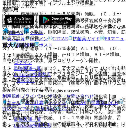
重増加、（頻度不明）インフルエンザ様疾患。
ではありません。
副作用
２）． 精神神経系：（１〜５％未満）傾眠、（０．１〜
１％未満）頭痛、浮動性めまい、味覚異常、（０．１％未
次の副作用があらわれることがあるので、観察を十分に行
満）酩酊感、体位性めまい、感覚鈍麻、意識レベル低下、
い、異常が認められた場合には投与を中止するなど適切な処
（頻度不明）不眠症、睡眠障害、錯乱状態、不安、幻覚、筋
ホーム
ノート
置を行うこと。
緊張亢進、無嗅覚。
表・計算
レジメン
CTCAE
抗菌薬ガイド
ERマニュ
重大な副作用
アル
薬剤情報
ポスト
３）． 肝胆道系：（１〜５％未満）ＡＬＴ増加、（０．
１〜１％未満）ＡＳＴ増加、γ−ＧＴＰ増加、Ａｌ−Ｐ増加、
新規登録
１１．１． 重大な副作用
血中ビリルビン増加、尿ウロビリノーゲン陽性。
ログイン
１１．１．１． ショック、アナフィラキシー（いずれも頻
監修医師一覧
４）． 代謝・栄養：（１〜５％未満）ＢＵＮ増加、（０．
度不明）：ショック、アナフィラキシー、呼吸困難、血管浮
UpToDate特別割引
１〜１％未満）ＣＫ増加、食欲不振、ＬＤＨ増加、尿糖陽
腫、血管炎、気管支痙攣等の重篤な過敏症の発現が報告され
運営会社
性、（０．１％未満）糖尿病、（頻度不明）血中カリウム増
ている。
加、血中ナトリウム増加。
© 2021 HOKUTO Inc. All rights reserved.
利用規約
プライバシーポリシー
お問い合わせ
１１．１．２． 消化性潰瘍（０．２％）、消化管出血
５）． 消化器：（１〜５％未満）腹痛、口内炎、下痢、便
ホーム
表・計算
レジメン
CTCAE
抗菌薬ガイド
（０．１％未満）、消化管穿孔（頻度不明）：吐血、下血
潜血陽性、（０．１〜１％未満）悪心、鼓腸、消化不良、便
（メレナ）等の症状が認められた場合は投与を中止し、適切
ERマニュアル
薬剤情報
ポスト
秘、胃炎、口内乾燥、舌障害、嘔吐、口角びらん、腹部膨
な処置を行うこと。
満、上腹部痛、胃不快感、（０．１％未満）胃腸障害、舌
監修医師一覧
炎、口腔内痛、食道炎、口の感覚鈍麻、アフタ性口内炎、口
１１．１．３． 心筋梗塞、脳卒中（いずれも頻度不明）：
UpToDate特別割引