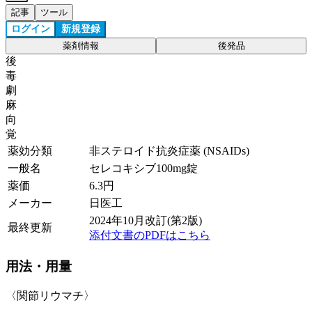
記事
ツール
ログイン
新規登録
薬剤情報
後発品
後
毒
劇
麻
向
覚
薬効分類
非ステロイド抗炎症薬 (NSAIDs)
一般名
セレコキシブ100mg錠
薬価
6.3
円
メーカー
日医工
2024年10月改訂(第2版)
最終更新
添付文書のPDFはこちら
用法・用量
〈関節リウマチ〉