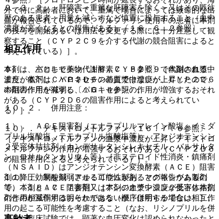
９．３．２． 肝障害＜重篤な肝障害を除く＞又はその既往
外で特に高齢者において、重篤で場合によっては致命的な出
歴のある患者：用量を減らすなど慎重に投与すること（血中
血が報告されているので、ワルファリン使用中の患者に本剤
濃度が高くなるとの報告がある）〔１６．６．２参照〕。
の投与を開始あるいは用法を変更する際には十分注意して観
察すること（ＣＹＰ２Ｃ９を介する代謝の競合阻害によると
相互作用
考えられている）］。
本剤は、主として薬物代謝酵素ＣＹＰ２Ｃ９で代謝される。
９）． パロキセチン〔１６．７．５参照〕［本剤の血漿中
また、本剤はＣＹＰ２Ｄ６の基質ではないが、ＣＹＰ２Ｄ６
濃度が低下し、パロキセチンの血漿中濃度が上昇したので、
の阻害作用を有する〔１６．４参照〕。
本剤の作用が減弱し、パロキセチンの作用が増強するおそれ
がある（ＣＹＰ２Ｄ６の阻害作用によると考えられてい
１０．２． 併用注意：
る）］。
１）． ＡＣＥ阻害剤（エナラプリルマレイン酸塩、イミダ
１０）． デキストロメトルファン〔１６．７．６参照〕
プリル塩酸塩、テモカプリル塩酸塩等）、アンジオテンシン
［デキストロメトルファンの血漿中濃度が上昇しデキストロ
２受容体拮抗剤（カンデサルタンシレキセチル、バルサルタ
メトルファンの作用が増強するおそれがある（ＣＹＰ２Ｄ６
ン、ロサルタンカリウム等）［非ステロイド性消炎・鎮痛剤
の阻害作用によると考えられている）］。
（ＮＳＡＩＤ）はアンジオテンシン変換酵素（ＡＣＥ）阻害
剤の降圧効果を減弱させる可能性があるとの報告があるの
１１）． 制酸剤（アルミニウム製剤、マグネシウム製剤
で、本剤とＡＣＥ阻害剤又はアンジオテンシン２受容体拮抗
等）〔１６．７．７参照〕［本剤の血漿中濃度が低下し本剤
剤との相互作用は明らかではないが、併用する場合は相互作
の作用が減弱するおそれがある（機序は明らかでない）］。
用の起こる可能性を考慮すること（なお、リシノプリルを併
高齢者
用した臨床試験では、顕著な血圧変化は認められなかったと