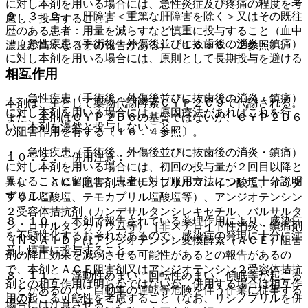
に対し本剤を用いる場合には、急性炎症及び疼痛の程度を考
９．３．２． 肝障害＜重篤な肝障害を除く＞又はその既往
慮し、投与すること。
歴のある患者：用量を減らすなど慎重に投与すること（血中
・ 急性疾患（手術後・外傷後並びに抜歯後の消炎・鎮痛）
濃度が高くなるとの報告がある）〔１６．６．２参照〕。
に対し本剤を用いる場合には、原則として長期投与を避ける
こと。
相互作用
・ 急性疾患（手術後・外傷後並びに抜歯後の消炎・鎮痛）
本剤は、主として薬物代謝酵素ＣＹＰ２Ｃ９で代謝される。
に対し本剤を用いる場合には、原因療法があればこれを行
また、本剤はＣＹＰ２Ｄ６の基質ではないが、ＣＹＰ２Ｄ６
い、本剤を漫然と投与しないこと。
の阻害作用を有する〔１６．４参照〕。
・ 急性疾患（手術後、外傷後並びに抜歯後の消炎・鎮痛）
１０．２． 併用注意：
に対し本剤を用いる場合には、初回の投与量が２回目以降と
異なることに留意し、患者に対し服用方法について十分説明
１）． ＡＣＥ阻害剤（エナラプリルマレイン酸塩、イミダ
すること。
プリル塩酸塩、テモカプリル塩酸塩等）、アンジオテンシン
２受容体拮抗剤（カンデサルタンシレキセチル、バルサルタ
８．１０． 本剤で報告されている薬理作用により、感染症
ン、ロサルタンカリウム等）［非ステロイド性消炎・鎮痛剤
を不顕性化するおそれがあるので、感染症の発現に十分に注
（ＮＳＡＩＤ）はアンジオテンシン変換酵素（ＡＣＥ）阻害
意し慎重に投与すること。
剤の降圧効果を減弱させる可能性があるとの報告があるの
で、本剤とＡＣＥ阻害剤又はアンジオテンシン２受容体拮抗
８．１１． 浮動性めまい、回転性めまい、傾眠等が起こる
剤との相互作用は明らかではないが、併用する場合は相互作
ことがあるので、自動車の運転等危険を伴う作業に従事する
用の起こる可能性を考慮すること（なお、リシノプリルを併
場合には注意させること。