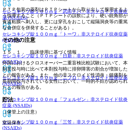
ＰＴＰ包装の薬剤はＰＴＰシートから取り出して服用するよ
セレコキシブ錠１００ｍｇ「武田テバ」
非ステロイド抗炎症
う指導すること（ＰＴＰシートの誤飲により、硬い鋭角部が
薬 (NSAIDs)
食道粘膜へ刺入し、更には穿孔をおこして縦隔洞炎等の重篤
な合併症を併発することがある）。
セレコキシブ錠１００ｍｇ「トーワ」
非ステロイド抗炎症薬
その他の注意
(NSAIDs)
１５．１． 臨床使用に基づく情報
セレコキシブ錠１００ｍｇ「日新」
非ステロイド抗炎症薬
(NSAIDs)
外国におけるクロスオーバー二重盲検比較試験において、本
剤非投与時に比べて本剤投与時に排卵障害の割合が増加した
との報告がある。また、他の非ステロイド性消炎・鎮痛剤を
セレコキシブ錠１００ｍｇ「ニプロ」
非ステロイド抗炎症薬
長期間投与されている女性において、一時的不妊が認められ
(NSAIDs)
たとの報告がある。
貯法
セレコキシブ錠１００ｍｇ「フェルゼン」
非ステロイド抗炎
症薬 (NSAIDs)
（保管上の注意）
セレコキシブ錠１００ｍｇ「三笠」
非ステロイド抗炎症薬
室温保存。
(NSAIDs)