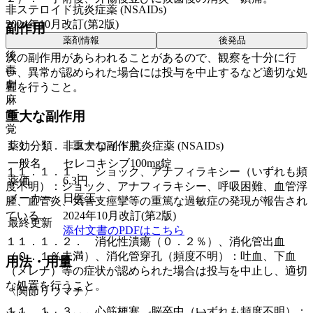
非ステロイド抗炎症薬 (NSAIDs)
2024年10月改訂(第2版)
副作用
薬剤情報
後発品
後
次の副作用があらわれることがあるので、観察を十分に行
毒
い、異常が認められた場合には投与を中止するなど適切な処
劇
置を行うこと。
麻
向
重大な副作用
覚
薬効分類
非ステロイド抗炎症薬 (NSAIDs)
１１．１． 重大な副作用
一般名
セレコキシブ100mg錠
１１．１．１． ショック、アナフィラキシー（いずれも頻
薬価
6.3
円
度不明）：ショック、アナフィラキシー、呼吸困難、血管浮
メーカー
日医工
腫、血管炎、気管支痙攣等の重篤な過敏症の発現が報告され
2024年10月改訂(第2版)
ている。
最終更新
添付文書のPDFはこちら
１１．１．２． 消化性潰瘍（０．２％）、消化管出血
（０．１％未満）、消化管穿孔（頻度不明）：吐血、下血
用法・用量
（メレナ）等の症状が認められた場合は投与を中止し、適切
な処置を行うこと。
〈関節リウマチ〉
１１．１．３． 心筋梗塞、脳卒中（いずれも頻度不明）：