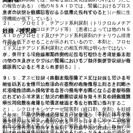
の報告がある）（他のＮＳＡＩＤでは、腎臓におけるプロス
タグランジン合成阻害によると考えられている）］。
患者の状態を観察しながら、慎重に投与すること（一般に生
理機能が低下している）。
２）． フロセミド、チアジド系利尿剤（トリクロルメチア
ジド、ヒドロクロロチアジド等）［患者によっては他のＮＳ
妊婦・授乳婦
ＡＩＤがフロセミド及びチアジド系利尿剤のナトリウム排泄
作用を低下させることが示されているので、本剤と、フロセ
（妊婦）
ミド又はチアジド系利尿剤との相互作用は明らかではない
が、併用する場合は相互作用の起こる可能性を考慮すること
９．５．１． 妊娠末期の女性：投与しないこと（妊娠末期
（他のＮＳＡＩＤでは、腎臓におけるプロスタグランジン合
のマウス及びヒツジへの投与において、胎仔動脈管収縮が報
成阻害によると考えられている）］。
告されている）〔２．８参照〕。
３）． アスピリン［本剤と低用量アスピリン（１日３２５
９．５．２． 妊婦＜妊娠末期を除く＞又は妊娠している可
ｍｇ以下）を併用した場合、本剤のみを服用したときに比べ
能性のある女性：治療上の有益性が危険性を上回ると判断さ
て消化性潰瘍・消化管出血等の発生率が高くなることが報告
れる場合にのみ投与すること（投与する際には、必要最小限
されている（アスピリンの併用によりＮＳＡＩＤの消化性潰
にとどめ、羊水量、胎児の動脈管収縮を疑う所見を妊娠週数
瘍・消化管出血等を助長させると考えられている）］。
や投与日数を考慮して適宜確認するなど慎重に投与するこ
と）。シクロオキシゲナーゼ阻害剤（経口剤、坐剤）を妊婦
４）． 抗血小板薬（クロピドグレル等）［本剤と抗血小板
に使用し、胎児の腎機能障害及び尿量減少、それに伴う羊水
薬を併用した場合、本剤のみを服用したときに比べて消化管
過少症が起きたとの報告がある。シクロオキシゲナーゼ阻害
出血の発生率が高くなることが報告されている（これらの薬
剤（全身作用を期待する製剤）を妊娠中期の妊婦に使用し、
剤は血小板凝集抑制作用を有するため、ＮＳＡＩＤの消化管