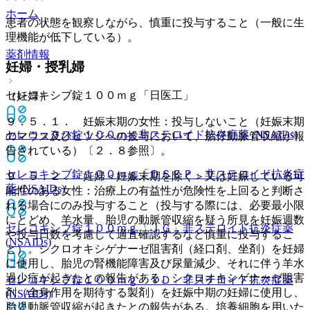
ホーム
患者の状態を観察しながら、慎重に投与すること（一般に生
理機能が低下している）。
薬剤情報
妊婦・授乳婦
セレコキシブ錠１００ｍｇ「日医工」
（妊婦）
９．５．１． 妊娠末期の女性：投与しないこと（妊娠末期
セレコックス錠１００ｍｇ
非ステロイド抗炎症薬 (NSAIDs)
のマウス及びヒツジへの投与において、胎仔動脈管収縮が報
告されている）〔２．８参照〕。
セレコキシブ錠１００ｍｇ「ＤＳＥＰ」
非ステロイド抗炎症
９．５．２． 妊婦＜妊娠末期を除く＞又は妊娠している可
薬 (NSAIDs)
能性のある女性：治療上の有益性が危険性を上回ると判断さ
れる場合にのみ投与すること（投与する際には、必要最小限
にとどめ、羊水量、胎児の動脈管収縮を疑う所見を妊娠週数
セレコキシブ錠１００ｍｇ「ＪＧ」
非ステロイド抗炎症薬
や投与日数を考慮して適宜確認するなど慎重に投与するこ
(NSAIDs)
と）。シクロオキシゲナーゼ阻害剤（経口剤、坐剤）を妊婦
に使用し、胎児の腎機能障害及び尿量減少、それに伴う羊水
過少症が起きたとの報告がある。シクロオキシゲナーゼ阻害
セレコキシブ錠１００ｍｇ「ＹＤ」
非ステロイド抗炎症薬
剤（全身作用を期待する製剤）を妊娠中期の妊婦に使用し、
(NSAIDs)
胎児動脈管収縮が起きたとの報告がある。培養細胞を用いた