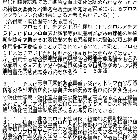
用した臨床試験では、顕著な血圧変化は認められなかったと
の報告がある）（他のＮＳＡＩＤでは、腎臓におけるプロス
（特定の背景を有する患者に関する注意）
タグランジン合成阻害によると考えられている）］。
（合併症・既往歴等のある患者）
２）． フロセミド、チアジド系利尿剤（トリクロルメチア
９．１．１． 心血管系疾患＜冠動脈バイパス再建術の周術
ジド、ヒドロクロロチアジド等）［患者によっては他のＮＳ
期を除く＞又はその既往歴のある患者〔１．警告の項、２．
ＡＩＤがフロセミド及びチアジド系利尿剤のナトリウム排泄
７、８．２参照〕。
作用を低下させることが示されているので、本剤と、フロセ
ミド又はチアジド系利尿剤との相互作用は明らかではない
９．１．２． 心機能障害＜重篤な心機能不全を除く＞のあ
が、併用する場合は相互作用の起こる可能性を考慮すること
る患者：水、ナトリウムの貯留が起こる可能性があり、心機
（他のＮＳＡＩＤでは、腎臓におけるプロスタグランジン合
能障害を悪化させるおそれがある〔２．６参照〕。
成阻害によると考えられている）］。
９．１．３． 高血圧症のある患者：水、ナトリウムの貯留
３）． アスピリン［本剤と低用量アスピリン（１日３２５
が起こる可能性があり、血圧を上昇させるおそれがある。
ｍｇ以下）を併用した場合、本剤のみを服用したときに比べ
て消化性潰瘍・消化管出血等の発生率が高くなることが報告
９．１．４． 消化性潰瘍の既往歴のある患者：消化性潰瘍
されている（アスピリンの併用によりＮＳＡＩＤの消化性潰
を再発させるおそれがある〔２．３参照〕。
瘍・消化管出血等を助長させると考えられている）］。
９．１．５． 非ステロイド性消炎・鎮痛剤の長期投与によ
４）． 抗血小板薬（クロピドグレル等）［本剤と抗血小板
る消化性潰瘍のある患者で、本剤の長期投与が必要であり、
薬を併用した場合、本剤のみを服用したときに比べて消化管
かつミソプロストールによる治療が行われている患者：本剤
出血の発生率が高くなることが報告されている（これらの薬
を継続投与する場合には、十分経過を観察し、慎重に投与す