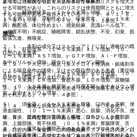
重増加、（頻度不明）インフルエンザ様疾患。
よっては致命的な心血管系血栓塞栓性事象のリスクを増大さ
せる可能性があり、これらのリスクは使用期間とともに増大
２）． 精神神経系：（１〜５％未満）傾眠、（０．１〜
する可能性があると報告されている〔７．２、８．１、８．
１％未満）頭痛、浮動性めまい、味覚異常、（０．１％未
２、９．１．１、１１．１．３、１７．３．１参照〕。
満）酩酊感、体位性めまい、感覚鈍麻、意識レベル低下、
（頻度不明）不眠症、睡眠障害、錯乱状態、不安、幻覚、筋
禁忌
緊張亢進、無嗅覚。
２．１． 本剤の成分又はスルホンアミドに対し過敏症の既
３）． 肝胆道系：（１〜５％未満）ＡＬＴ増加、（０．
往歴のある患者。
１〜１％未満）ＡＳＴ増加、γ−ＧＴＰ増加、Ａｌ−Ｐ増加、
血中ビリルビン増加、尿ウロビリノーゲン陽性。
２．２． アスピリン喘息（非ステロイド性消炎・鎮痛剤等
による喘息発作の誘発）又はその既往歴のある患者［重症喘
４）． 代謝・栄養：（１〜５％未満）ＢＵＮ増加、（０．
息発作を誘発するおそれがある］〔９．１．６参照〕。
１〜１％未満）ＣＫ増加、食欲不振、ＬＤＨ増加、尿糖陽
性、（０．１％未満）糖尿病、（頻度不明）血中カリウム増
２．３． 消化性潰瘍のある患者［消化性潰瘍を悪化させる
加、血中ナトリウム増加。
おそれがある］〔９．１．４参照〕。
５）． 消化器：（１〜５％未満）腹痛、口内炎、下痢、便
２．４． 重篤な肝障害のある患者〔９．３．１参照〕。
潜血陽性、（０．１〜１％未満）悪心、鼓腸、消化不良、便
秘、胃炎、口内乾燥、舌障害、嘔吐、口角びらん、腹部膨
２．５． 重篤な腎障害のある患者〔９．２．１参照〕。
満、上腹部痛、胃不快感、（０．１％未満）胃腸障害、舌
２．６． 重篤な心機能不全のある患者［プロスタグランジ
炎、口腔内痛、食道炎、口の感覚鈍麻、アフタ性口内炎、口
ン合成阻害作用に基づくナトリウム・水分貯留傾向があるた
腔粘膜水疱形成、心窩部不快感、胃腸炎、（頻度不明）歯の