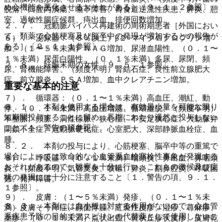
め心機能を悪化させるおそれがある］〔９．１．２参照〕。
脱落、口腔内潰瘍、嚥下障害、胃食道逆流性疾患、膵炎、憩
室、過敏性腸症候群、痔出血、排便回数増加。
２．７． 冠動脈バイパス再建術の周術期患者［外国におい
て、類薬で心筋梗塞及び脳卒中の発現が増加するとの報告が
６）． 泌尿器：（５％以上）β２−マイクログロブリン増
ある］〔９．１．１参照〕。
加、（１〜５％未満）ＮＡＧ増加、尿潜血陽性、（０．１〜
１％未満）尿蛋白陽性、（０．１％未満）多尿、尿閉、頻
２．８． 妊娠末期の女性〔９．５．１参照〕。
尿、腎機能障害、（頻度不明）腎結石症、良性前立腺肥大
症、前立腺炎、ＰＳＡ増加、血中クレアチニン増加。
重要な基本的注意
７）． 循環器：（０．１〜１％未満）高血圧、潮紅、動
８．１． 本剤を使用する場合は、有効最小量を可能な限り
悸、（０．１％未満）高血圧増悪、循環虚脱、（頻度不明）
短期間投与することに留め、長期にわたり漫然と投与しない
不整脈、頻脈、洞性徐脈、狭心症、不安定狭心症、大動脈弁
こと〔１．警告の項参照〕。
閉鎖不全症、冠動脈硬化症、心室肥大、深部静脈血栓症、血
腫。
８．２． 本剤の投与により、心筋梗塞、脳卒中等の重篤で
場合によっては致命的な心血管系血栓塞栓性事象が発現する
８）． 呼吸器：（０．１％未満）咽頭炎、鼻出血、鼻咽頭
おそれがあるので、観察を十分に行い、これらの徴候及び症
炎、（頻度不明）気管支炎、咳嗽、鼻炎、副鼻腔炎、呼吸困
状の発現には十分に注意すること〔１．警告の項、９．１．
難、発声障害。
１参照〕。
９）． 皮膚：（１〜５％未満）発疹、（０．１〜１％未
８．３． 本剤には血小板に対する作用がないので、心血管
満）皮膚そう痒症、顔面浮腫、紅斑性皮疹、湿疹、蕁麻疹、
系疾患予防の目的でアスピリンの代替薬として使用しないこ
薬疹、（０．１％未満）点状出血、斑状丘疹状皮疹、皮膚乾