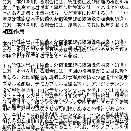
に対し本剤を用いる場合には、急性炎症及び疼痛の程度を考
９．３．２． 肝障害＜重篤な肝障害を除く＞又はその既往
慮し、投与すること。
歴のある患者：用量を減らすなど慎重に投与すること（血中
・ 急性疾患（手術後・外傷後並びに抜歯後の消炎・鎮痛）
濃度が高くなるとの報告がある）〔１６．６．２参照〕。
に対し本剤を用いる場合には、原則として長期投与を避ける
こと。
相互作用
・ 急性疾患（手術後・外傷後並びに抜歯後の消炎・鎮痛）
本剤は、主として薬物代謝酵素ＣＹＰ２Ｃ９で代謝される。
に対し本剤を用いる場合には、原因療法があればこれを行
また、本剤はＣＹＰ２Ｄ６の基質ではないが、ＣＹＰ２Ｄ６
い、本剤を漫然と投与しないこと。
の阻害作用を有する〔１６．４参照〕。
・ 急性疾患（手術後、外傷後並びに抜歯後の消炎・鎮痛）
１０．２． 併用注意：
に対し本剤を用いる場合には、初回の投与量が２回目以降と
異なることに留意し、患者に対し服用方法について十分説明
１）． ＡＣＥ阻害剤（エナラプリルマレイン酸塩、イミダ
すること。
プリル塩酸塩、テモカプリル塩酸塩等）、アンジオテンシン
２受容体拮抗剤（カンデサルタンシレキセチル、バルサルタ
８．１０． 本剤で報告されている薬理作用により、感染症
ン、ロサルタンカリウム等）［非ステロイド性消炎・鎮痛剤
を不顕性化するおそれがあるので、感染症の発現に十分に注
（ＮＳＡＩＤ）はアンジオテンシン変換酵素（ＡＣＥ）阻害
意し慎重に投与すること。
剤の降圧効果を減弱させる可能性があるとの報告があるの
で、本剤とＡＣＥ阻害剤又はアンジオテンシン２受容体拮抗
８．１１． 浮動性めまい、回転性めまい、傾眠等が起こる
剤との相互作用は明らかではないが、併用する場合は相互作
ことがあるので、自動車の運転等危険を伴う作業に従事する
用の起こる可能性を考慮すること（なお、リシノプリルを併
場合には注意させること。