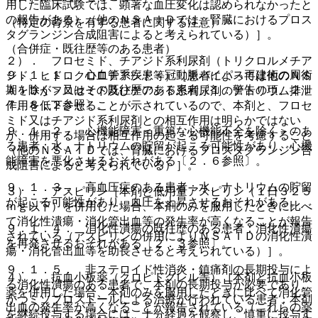
用した臨床試験では、顕著な血圧変化は認められなかったと
の報告がある）（他のＮＳＡＩＤでは、腎臓におけるプロス
（特定の背景を有する患者に関する注意）
タグランジン合成阻害によると考えられている）］。
（合併症・既往歴等のある患者）
２）． フロセミド、チアジド系利尿剤（トリクロルメチア
９．１．１． 心血管系疾患＜冠動脈バイパス再建術の周術
ジド、ヒドロクロロチアジド等）［患者によっては他のＮＳ
期を除く＞又はその既往歴のある患者〔１．警告の項、２．
ＡＩＤがフロセミド及びチアジド系利尿剤のナトリウム排泄
７、８．２参照〕。
作用を低下させることが示されているので、本剤と、フロセ
ミド又はチアジド系利尿剤との相互作用は明らかではない
９．１．２． 心機能障害＜重篤な心機能不全を除く＞のあ
が、併用する場合は相互作用の起こる可能性を考慮すること
る患者：水、ナトリウムの貯留が起こる可能性があり、心機
（他のＮＳＡＩＤでは、腎臓におけるプロスタグランジン合
能障害を悪化させるおそれがある〔２．６参照〕。
成阻害によると考えられている）］。
９．１．３． 高血圧症のある患者：水、ナトリウムの貯留
３）． アスピリン［本剤と低用量アスピリン（１日３２５
が起こる可能性があり、血圧を上昇させるおそれがある。
ｍｇ以下）を併用した場合、本剤のみを服用したときに比べ
て消化性潰瘍・消化管出血等の発生率が高くなることが報告
９．１．４． 消化性潰瘍の既往歴のある患者：消化性潰瘍
されている（アスピリンの併用によりＮＳＡＩＤの消化性潰
を再発させるおそれがある〔２．３参照〕。
瘍・消化管出血等を助長させると考えられている）］。
９．１．５． 非ステロイド性消炎・鎮痛剤の長期投与によ
４）． 抗血小板薬（クロピドグレル等）［本剤と抗血小板
る消化性潰瘍のある患者で、本剤の長期投与が必要であり、
薬を併用した場合、本剤のみを服用したときに比べて消化管
かつミソプロストールによる治療が行われている患者：本剤
出血の発生率が高くなることが報告されている（これらの薬
を継続投与する場合には、十分経過を観察し、慎重に投与す