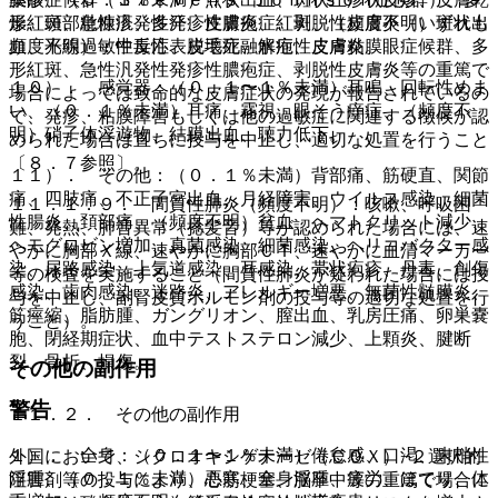
形紅斑、急性汎発性発疹性膿疱症、剥脱性皮膚炎（いずれも
燥、頭部粃糠疹、多汗、皮膚炎、紅斑、（頻度不明）斑状出
頻度不明）：中毒性表皮壊死融解症、皮膚粘膜眼症候群、多
血、光線過敏性反応、脱毛症、水疱性皮膚炎。
形紅斑、急性汎発性発疹性膿疱症、剥脱性皮膚炎等の重篤で
１０）． 感覚器：（０．１〜１％未満）耳鳴、回転性めま
場合によっては致命的な皮膚症状の発現が報告されているの
い、（０．１％未満）耳痛、霧視、眼そう痒症、（頻度不
で、発疹、粘膜障害もしくは他の過敏症に関連する徴候が認
明）硝子体浮遊物、結膜出血、聴力低下。
められた場合は直ちに投与を中止し、適切な処置を行うこと
〔８．７参照〕。
１１）． その他：（０．１％未満）背部痛、筋硬直、関節
痛、四肢痛、不正子宮出血、月経障害、ウイルス感染、細菌
１１．１．９． 間質性肺炎（頻度不明）：咳嗽、呼吸困
性腸炎、頚部痛、（頻度不明）貧血、ヘマトクリット減少、
難、発熱、肺音異常（捻髪音）等が認められた場合には、速
ヘモグロビン増加、真菌感染、細菌感染、ヘリコバクター感
やかに胸部Ｘ線、速やかに胸部ＣＴ、速やかに血清マーカー
染、尿路感染、上気道感染、耳感染、帯状疱疹、丹毒、創傷
等の検査を実施すること（間質性肺炎が疑われた場合には投
感染、歯肉感染、迷路炎、アレルギー増悪、無菌性髄膜炎、
与を中止し、副腎皮質ホルモン剤の投与等の適切な処置を行
筋痙縮、脂肪腫、ガングリオン、膣出血、乳房圧痛、卵巣嚢
うこと）。
胞、閉経期症状、血中テストステロン減少、上顆炎、腱断
裂、骨折、損傷。
その他の副作用
警告
１１．２． その他の副作用
１）． 全身：（０．１〜１％未満）倦怠感、口渇、末梢性
外国において、シクロオキシゲナーゼ（ＣＯＸ）−２選択的
浮腫、（０．１％未満）悪寒、全身浮腫、疲労、ほてり、体
阻害剤等の投与により、心筋梗塞、脳卒中等の重篤で場合に