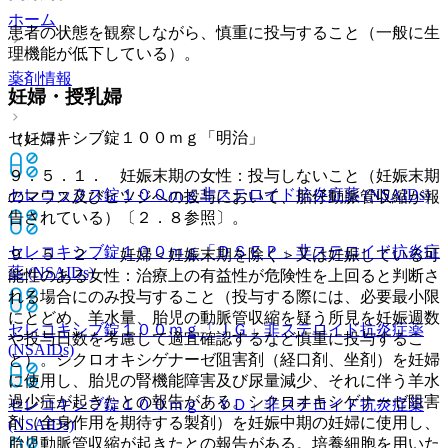
ホーム
患者の状態を観察しながら、慎重に投与すること（一般に生
理機能が低下している）。
薬剤情報
妊婦・授乳婦
セレコキシブ錠１００ｍｇ「明治」
（妊婦）
９．５．１． 妊娠末期の女性：投与しないこと（妊娠末期
セレコックス錠１００ｍｇ
非ステロイド抗炎症薬 (NSAIDs)
のマウス及びヒツジへの投与において、胎仔動脈管収縮が報
告されている）〔２．８参照〕。
セレコキシブ錠１００ｍｇ「ＤＳＥＰ」
非ステロイド抗炎症
９．５．２． 妊婦＜妊娠末期を除く＞又は妊娠している可
薬 (NSAIDs)
能性のある女性：治療上の有益性が危険性を上回ると判断さ
れる場合にのみ投与すること（投与する際には、必要最小限
にとどめ、羊水量、胎児の動脈管収縮を疑う所見を妊娠週数
セレコキシブ錠１００ｍｇ「ＪＧ」
非ステロイド抗炎症薬
や投与日数を考慮して適宜確認するなど慎重に投与するこ
(NSAIDs)
と）。シクロオキシゲナーゼ阻害剤（経口剤、坐剤）を妊婦
に使用し、胎児の腎機能障害及び尿量減少、それに伴う羊水
過少症が起きたとの報告がある。シクロオキシゲナーゼ阻害
セレコキシブ錠１００ｍｇ「ＹＤ」
非ステロイド抗炎症薬
剤（全身作用を期待する製剤）を妊娠中期の妊婦に使用し、
(NSAIDs)
胎児動脈管収縮が起きたとの報告がある。培養細胞を用いた