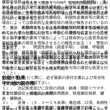
膜眼症候群（Ｓｔｅｖｅｎｓ−Ｊｏｈｎｓｏｎ症候群）、多
７．１． 慢性疾患（関節リウマチ、変形性関節症等）に対
形紅斑、急性汎発性発疹性膿疱症、剥脱性皮膚炎（いずれも
する使用において、本剤の投与開始後２〜４週間を経過して
頻度不明）：中毒性表皮壊死融解症、皮膚粘膜眼症候群、多
も治療効果に改善が認められない場合は、他の治療法の選択
形紅斑、急性汎発性発疹性膿疱症、剥脱性皮膚炎等の重篤で
について考慮すること。
場合によっては致命的な皮膚症状の発現が報告されているの
７．２． 本剤の１年を超える長期投与時の安全性は確立さ
で、発疹、粘膜障害もしくは他の過敏症に関連する徴候が認
れておらず、外国において、本剤の長期投与により、心筋梗
められた場合は直ちに投与を中止し、適切な処置を行うこと
塞、脳卒中等の重篤で場合によっては致命的な心血管系血栓
〔８．７参照〕。
塞栓性事象の発現を増加させるとの報告がある〔１．警告の
薬剤情報
１１．１．９． 間質性肺炎（頻度不明）：咳嗽、呼吸困
項参照〕。
難、発熱、肺音異常（捻髪音）等が認められた場合には、速
薬剤写真、用法用量、効能効果や後発品の情報が一度に参照
７．３． 他の消炎・鎮痛剤＜心血管系疾患予防の目的で使
やかに胸部Ｘ線、速やかに胸部ＣＴ、速やかに血清マーカー
でき、関連情報へ簡単にアクセスができます。
用するアスピリンを除く＞との併用は避けることが望まし
等の検査を実施すること（間質性肺炎が疑われた場合には投
い。
与を中止し、副腎皮質ホルモン剤の投与等の適切な処置を行
一般名、製品名どちらでも検索可能！
うこと）。
効能・効果
※ ご使用いただく際に、必ず最新の添付文書および安全性
情報も併せてご確認下さい。
その他の副作用
１）． 次記疾患並びに症状の消炎・鎮痛：関節リウマチ、
変形性関節症、腰痛症、肩関節周囲炎、頸肩腕症候群、腱
１１．２． その他の副作用
炎・腱鞘炎。
１）． 全身：（０．１〜１％未満）倦怠感、口渇、末梢性
２）． 手術後、外傷後並びに抜歯後の消炎・鎮痛。
浮腫、（０．１％未満）悪寒、全身浮腫、疲労、ほてり、体
※本製品は疾病の診断・治療・予防を目的としたプログラム