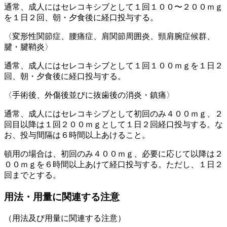
通常、成人にはセレコキシブとして１回１００〜２００ｍｇ
を１日２回、朝・夕食後に経口投与する。
〈変形性関節症、腰痛症、肩関節周囲炎、頸肩腕症候群、
腱・腱鞘炎〉
通常、成人にはセレコキシブとして１回１００ｍｇを１日２
回、朝・夕食後に経口投与する。
〈手術後、外傷後並びに抜歯後の消炎・鎮痛〉
通常、成人にはセレコキシブとして初回のみ４００ｍｇ、２
回目以降は１回２００ｍｇとして１日２回経口投与する。な
お、投与間隔は６時間以上あけること。
頓用の場合は、初回のみ４００ｍｇ、必要に応じて以降は２
００ｍｇを６時間以上あけて経口投与する。ただし、１日２
回までとする。
用法・用量に関連する注意
（用法及び用量に関連する注意）