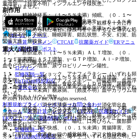
重増加、（頻度不明）インフルエンザ様疾患。
ではありません。
副作用
２）． 精神神経系：（１〜５％未満）傾眠、（０．１〜
１％未満）頭痛、浮動性めまい、味覚異常、（０．１％未
次の副作用があらわれることがあるので、観察を十分に行
満）酩酊感、体位性めまい、感覚鈍麻、意識レベル低下、
い、異常が認められた場合には投与を中止するなど適切な処
（頻度不明）不眠症、睡眠障害、錯乱状態、不安、幻覚、筋
ホーム
ノート
置を行うこと。
緊張亢進、無嗅覚。
表・計算
レジメン
CTCAE
抗菌薬ガイド
ERマニュ
重大な副作用
アル
薬剤情報
ポスト
３）． 肝胆道系：（１〜５％未満）ＡＬＴ増加、（０．
１〜１％未満）ＡＳＴ増加、γ−ＧＴＰ増加、Ａｌ−Ｐ増加、
新規登録
１１．１． 重大な副作用
血中ビリルビン増加、尿ウロビリノーゲン陽性。
ログイン
１１．１．１． ショック、アナフィラキシー（いずれも頻
監修医師一覧
４）． 代謝・栄養：（１〜５％未満）ＢＵＮ増加、（０．
度不明）：ショック、アナフィラキシー、呼吸困難、血管浮
UpToDate特別割引
１〜１％未満）ＣＫ増加、食欲不振、ＬＤＨ増加、尿糖陽
腫、血管炎、気管支痙攣等の重篤な過敏症の発現が報告され
運営会社
性、（０．１％未満）糖尿病、（頻度不明）血中カリウム増
ている。
加、血中ナトリウム増加。
© 2021 HOKUTO Inc. All rights reserved.
利用規約
プライバシーポリシー
お問い合わせ
１１．１．２． 消化性潰瘍（０．２％）、消化管出血
５）． 消化器：（１〜５％未満）腹痛、口内炎、下痢、便
ホーム
表・計算
レジメン
CTCAE
抗菌薬ガイド
（０．１％未満）、消化管穿孔（頻度不明）：吐血、下血
潜血陽性、（０．１〜１％未満）悪心、鼓腸、消化不良、便
（メレナ）等の症状が認められた場合は投与を中止し、適切
ERマニュアル
薬剤情報
ポスト
秘、胃炎、口内乾燥、舌障害、嘔吐、口角びらん、腹部膨
な処置を行うこと。
満、上腹部痛、胃不快感、（０．１％未満）胃腸障害、舌
監修医師一覧
炎、口腔内痛、食道炎、口の感覚鈍麻、アフタ性口内炎、口
１１．１．３． 心筋梗塞、脳卒中（いずれも頻度不明）：
UpToDate特別割引