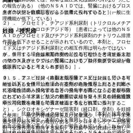
の報告がある）（他のＮＳＡＩＤでは、腎臓におけるプロス
タグランジン合成阻害によると考えられている）］。
患者の状態を観察しながら、慎重に投与すること（一般に生
理機能が低下している）。
２）． フロセミド、チアジド系利尿剤（トリクロルメチア
ジド、ヒドロクロロチアジド等）［患者によっては他のＮＳ
妊婦・授乳婦
ＡＩＤがフロセミド及びチアジド系利尿剤のナトリウム排泄
作用を低下させることが示されているので、本剤と、フロセ
（妊婦）
ミド又はチアジド系利尿剤との相互作用は明らかではない
が、併用する場合は相互作用の起こる可能性を考慮すること
９．５．１． 妊娠末期の女性：投与しないこと（妊娠末期
（他のＮＳＡＩＤでは、腎臓におけるプロスタグランジン合
のマウス及びヒツジへの投与において、胎仔動脈管収縮が報
成阻害によると考えられている）］。
告されている）〔２．８参照〕。
３）． アスピリン［本剤と低用量アスピリン（１日３２５
９．５．２． 妊婦＜妊娠末期を除く＞又は妊娠している可
ｍｇ以下）を併用した場合、本剤のみを服用したときに比べ
能性のある女性：治療上の有益性が危険性を上回ると判断さ
て消化性潰瘍・消化管出血等の発生率が高くなることが報告
れる場合にのみ投与すること（投与する際には、必要最小限
されている（アスピリンの併用によりＮＳＡＩＤの消化性潰
にとどめ、羊水量、胎児の動脈管収縮を疑う所見を妊娠週数
瘍・消化管出血等を助長させると考えられている）］。
や投与日数を考慮して適宜確認するなど慎重に投与するこ
と）。シクロオキシゲナーゼ阻害剤（経口剤、坐剤）を妊婦
４）． 抗血小板薬（クロピドグレル等）［本剤と抗血小板
に使用し、胎児の腎機能障害及び尿量減少、それに伴う羊水
薬を併用した場合、本剤のみを服用したときに比べて消化管
過少症が起きたとの報告がある。シクロオキシゲナーゼ阻害
出血の発生率が高くなることが報告されている（これらの薬
剤（全身作用を期待する製剤）を妊娠中期の妊婦に使用し、
剤は血小板凝集抑制作用を有するため、ＮＳＡＩＤの消化管