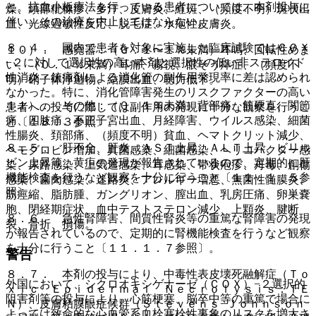
と。抗血小板療法を行っている患者については、本剤投与に
燥、頭部粃糠疹、多汗、皮膚炎、紅斑、（頻度不明）斑状出
伴い、その治療を中止してはならない。
血、光線過敏性反応、脱毛症、水疱性皮膚炎。
８．４． 国内で患者を対象に実施した臨床試験ではＣＯＸ
１０）． 感覚器：（０．１〜１％未満）耳鳴、回転性めま
−２に対して選択性の高い本剤と選択性の低い非ステロイド
い、（０．１％未満）耳痛、霧視、眼そう痒症、（頻度不
性消炎・鎮痛剤による消化管の副作用発現率に差は認められ
明）硝子体浮遊物、結膜出血、聴力低下。
なかった。特に、消化管障害発生のリスクファクターの高い
１１）． その他：（０．１％未満）背部痛、筋硬直、関節
患者への投与に際しては副作用の発現に十分な観察を行うこ
痛、四肢痛、不正子宮出血、月経障害、ウイルス感染、細菌
と〔１８．３参照〕。
性腸炎、頚部痛、（頻度不明）貧血、ヘマトクリット減少、
８．５． 肝不全、肝炎、ＡＳＴ上昇、ＡＬＴ上昇、ビリル
ヘモグロビン増加、真菌感染、細菌感染、ヘリコバクター感
ビン上昇等、黄疸の発現が報告されているので、定期的に肝
染、尿路感染、上気道感染、耳感染、帯状疱疹、丹毒、創傷
機能検査を行うなど観察を十分に行うこと〔１１．１．５参
感染、歯肉感染、迷路炎、アレルギー増悪、無菌性髄膜炎、
照〕。
筋痙縮、脂肪腫、ガングリオン、膣出血、乳房圧痛、卵巣嚢
胞、閉経期症状、血中テストステロン減少、上顆炎、腱断
８．６． 急性腎障害、間質性腎炎等の重篤な腎障害の発現
裂、骨折、損傷。
が報告されているので、定期的に腎機能検査を行うなど観察
を十分に行うこと〔１１．１．７参照〕。
警告
８．７． 本剤の投与により、中毒性表皮壊死融解症（Ｔｏ
外国において、シクロオキシゲナーゼ（ＣＯＸ）−２選択的
ｘｉｃ Ｅｐｉｄｅｒｍａｌ Ｎｅｃｒｏｌｙｓｉｓ：ＴＥ
阻害剤等の投与により、心筋梗塞、脳卒中等の重篤で場合に
Ｎ）、皮膚粘膜眼症候群（Ｓｔｅｖｅｎｓ−Ｊｏｈｎｓｏｎ
よっては致命的な心血管系血栓塞栓性事象のリスクを増大さ