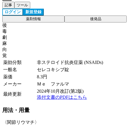
記事
ツール
ログイン
新規登録
薬剤情報
後発品
後
毒
劇
麻
向
覚
薬効分類
非ステロイド抗炎症薬 (NSAIDs)
一般名
セレコキシブ錠
薬価
8.3
円
メーカー
Ｍｅ ファルマ
2024年10月改訂(第2版)
最終更新
添付文書のPDFはこちら
用法・用量
〈関節リウマチ〉