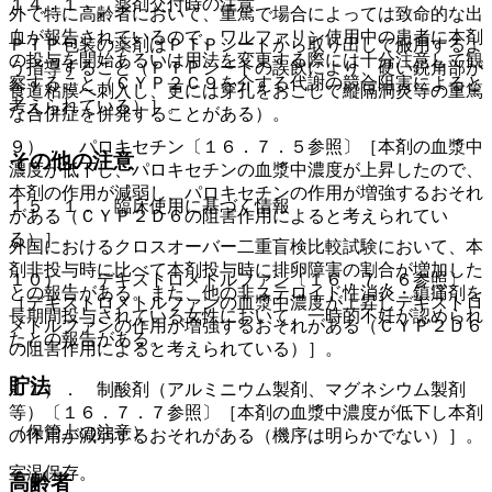
１４．１． 薬剤交付時の注意
外で特に高齢者において、重篤で場合によっては致命的な出
血が報告されているので、ワルファリン使用中の患者に本剤
ＰＴＰ包装の薬剤はＰＴＰシートから取り出して服用するよ
の投与を開始あるいは用法を変更する際には十分注意して観
う指導すること（ＰＴＰシートの誤飲により、硬い鋭角部が
察すること（ＣＹＰ２Ｃ９を介する代謝の競合阻害によると
食道粘膜へ刺入し、更には穿孔をおこして縦隔洞炎等の重篤
考えられている）］。
な合併症を併発することがある）。
９）． パロキセチン〔１６．７．５参照〕［本剤の血漿中
その他の注意
濃度が低下し、パロキセチンの血漿中濃度が上昇したので、
本剤の作用が減弱し、パロキセチンの作用が増強するおそれ
１５．１． 臨床使用に基づく情報
がある（ＣＹＰ２Ｄ６の阻害作用によると考えられてい
る）］。
外国におけるクロスオーバー二重盲検比較試験において、本
剤非投与時に比べて本剤投与時に排卵障害の割合が増加した
１０）． デキストロメトルファン〔１６．７．６参照〕
との報告がある。また、他の非ステロイド性消炎・鎮痛剤を
［デキストロメトルファンの血漿中濃度が上昇しデキストロ
長期間投与されている女性において、一時的不妊が認められ
メトルファンの作用が増強するおそれがある（ＣＹＰ２Ｄ６
たとの報告がある。
の阻害作用によると考えられている）］。
貯法
１１）． 制酸剤（アルミニウム製剤、マグネシウム製剤
等）〔１６．７．７参照〕［本剤の血漿中濃度が低下し本剤
（保管上の注意）
の作用が減弱するおそれがある（機序は明らかでない）］。
室温保存。
高齢者