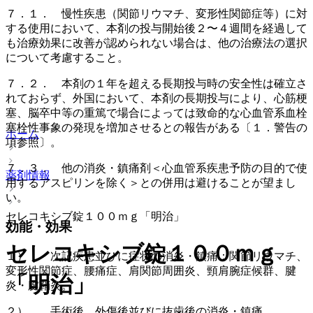
７．１． 慢性疾患（関節リウマチ、変形性関節症等）に対
する使用において、本剤の投与開始後２〜４週間を経過して
も治療効果に改善が認められない場合は、他の治療法の選択
について考慮すること。
７．２． 本剤の１年を超える長期投与時の安全性は確立さ
れておらず、外国において、本剤の長期投与により、心筋梗
塞、脳卒中等の重篤で場合によっては致命的な心血管系血栓
塞栓性事象の発現を増加させるとの報告がある〔１．警告の
ホーム
項参照〕。
７．３． 他の消炎・鎮痛剤＜心血管系疾患予防の目的で使
薬剤情報
用するアスピリンを除く＞との併用は避けることが望まし
い。
セレコキシブ錠１００ｍｇ「明治」
効能・効果
セレコキシブ錠１００ｍｇ
１）． 次記疾患並びに症状の消炎・鎮痛：関節リウマチ、
変形性関節症、腰痛症、肩関節周囲炎、頸肩腕症候群、腱
「明治」
炎・腱鞘炎。
２）． 手術後、外傷後並びに抜歯後の消炎・鎮痛。