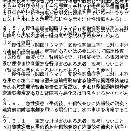
を継続投与する場合には、十分経過を観察し、慎重に投与す
するおそれがあり、多くの場合、これらの事象は投与開始後
ること（ミソプロストールは非ステロイド性消炎・鎮痛剤に
１カ月以内に発現しているので、治療初期には特に注意する
より生じた消化性潰瘍を効能又は効果としているが、ミソプ
こと〔１１．１．８参照〕。
ロストールによる治療に抵抗性を示す消化性潰瘍もある）。
８．８． 慢性疾患（関節リウマチ、変形性関節症等）に対
９．１．６． 気管支喘息＜アスピリン喘息又はその既往歴
し本剤を用いる場合には、次の事項を考慮すること。
を除く＞のある患者：喘息発作を誘発するおそれがある
〔２．２参照〕。
・ 慢性疾患（関節リウマチ、変形性関節症等）に対し本剤
を用いる場合には、定期的あるいは必要に応じて臨床検査
（腎機能障害患者）
（尿検査、血液検査、腎機能検査、肝機能検査、心電図検査
及び便潜血検査等）を行うこと。
９．２．１． 重篤な腎障害のある患者：投与しないこと
（腎障害を悪化させるおそれがある）〔２．５参照〕。
・ 慢性疾患（関節リウマチ、変形性関節症等）に対し本剤
を用いる場合には、消炎・鎮痛剤による治療は原因療法では
９．２．２． 腎障害＜重篤な腎障害を除く＞又はその既往
なく、対症療法であることに留意し、また、薬物療法以外の
歴のある患者：腎血流量低下及び水、ナトリウムの貯留が起
療法も考慮すること。
こる可能性があり、腎障害を悪化又は再発させるおそれがあ
る。
８．９． 急性疾患（手術後、外傷後並びに抜歯後の消炎・
鎮痛）に対し本剤を用いる場合には、次の事項を考慮するこ
（肝機能障害患者）
と。
９．３．１． 重篤な肝障害のある患者：投与しないこと
・ 急性疾患（手術後・外傷後並びに抜歯後の消炎・鎮痛）
（肝障害を悪化させるおそれがある）〔２．４参照〕。