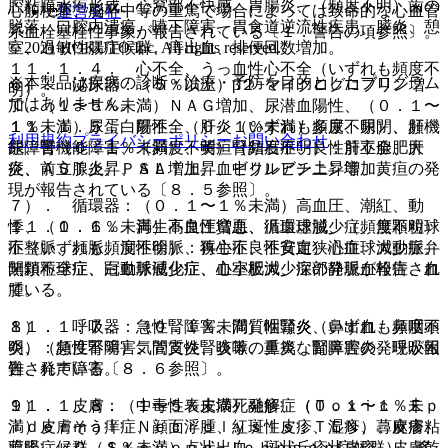
腔粘膜水疱形成、心窩部不快感、胃腸炎、（頻度不明）歯の
心筋梗塞、脳卒中等の重篤で場合によっては致命的な心血管
運営会社
脱落、口腔内潰瘍、嚥下障害、胃食道逆流性疾患、膵炎、憩
系血栓塞栓性事象が報告されている〔１．警告の項参照〕。
© 2021 HOKUTO Inc. All rights reserved.
室、過敏性腸症候群、痔出血、排便回数増加。
１１．１．４． 心不全、うっ血性心不全（いずれも頻度不
※本製品は疾病の診断・治療・予防を目的としたプログラム
６）． 泌尿器：（５％以上）β２−マイクログロブリン増
明）。
ではありません。
加、（１〜５％未満）ＮＡＧ増加、尿潜血陽性、（０．１〜
１１．１．５． 肝不全、肝炎（いずれも頻度不明）、肝機
１％未満）尿蛋白陽性、（０．１％未満）多尿、尿閉、頻
利用規約
プライバシーポリシー
お問い合わせ
能障害（０．１％未満）、黄疸（頻度不明）：肝不全、肝
尿、腎機能障害、（頻度不明）腎結石症、良性前立腺肥大
炎、ＡＳＴ上昇、ＡＬＴ上昇、ビリルビン上昇等、黄疸の発
症、前立腺炎、ＰＳＡ増加、血中クレアチニン増加。
現が報告されている〔８．５参照〕。
７）． 循環器：（０．１〜１％未満）高血圧、潮紅、動
１１．１．６． 再生不良性貧血、汎血球減少症、無顆粒球
悸、（０．１％未満）高血圧増悪、循環虚脱、（頻度不明）
症（いずれも頻度不明）：再生不良性貧血、汎血球減少症、
不整脈、頻脈、洞性徐脈、狭心症、不安定狭心症、大動脈弁
無顆粒球症、白血球減少症、血小板減少症の発現が報告され
閉鎖不全症、冠動脈硬化症、心室肥大、深部静脈血栓症、血
ている。
腫。
１１．１．７． 急性腎障害、間質性腎炎（いずれも頻度不
８）． 呼吸器：（０．１％未満）咽頭炎、鼻出血、鼻咽頭
明）：急性腎障害、間質性腎炎等の重篤な腎障害の発現が報
炎、（頻度不明）気管支炎、咳嗽、鼻炎、副鼻腔炎、呼吸困
告されている〔８．６参照〕。
難、発声障害。
１１．１．８． 中毒性表皮壊死融解症（Ｔｏｘｉｃ Ｅｐ
９）． 皮膚：（１〜５％未満）発疹、（０．１〜１％未
ｉｄｅｒｍａｌ Ｎｅｃｒｏｌｙｓｉｓ：ＴＥＮ）、皮膚粘
満）皮膚そう痒症、顔面浮腫、紅斑性皮疹、湿疹、蕁麻疹、
膜眼症候群（Ｓｔｅｖｅｎｓ−Ｊｏｈｎｓｏｎ症候群）、多
薬疹、（０．１％未満）点状出血、斑状丘疹状皮疹、皮膚乾