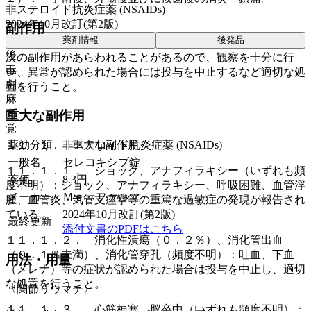
非ステロイド抗炎症薬 (NSAIDs)
2024年10月改訂(第2版)
副作用
薬剤情報
後発品
後
次の副作用があらわれることがあるので、観察を十分に行
毒
い、異常が認められた場合には投与を中止するなど適切な処
劇
置を行うこと。
麻
向
重大な副作用
覚
薬効分類
非ステロイド抗炎症薬 (NSAIDs)
１１．１． 重大な副作用
一般名
セレコキシブ錠
１１．１．１． ショック、アナフィラキシー（いずれも頻
薬価
8.3
円
度不明）：ショック、アナフィラキシー、呼吸困難、血管浮
メーカー
Ｍｅ ファルマ
腫、血管炎、気管支痙攣等の重篤な過敏症の発現が報告され
2024年10月改訂(第2版)
ている。
最終更新
添付文書のPDFはこちら
１１．１．２． 消化性潰瘍（０．２％）、消化管出血
（０．１％未満）、消化管穿孔（頻度不明）：吐血、下血
用法・用量
（メレナ）等の症状が認められた場合は投与を中止し、適切
な処置を行うこと。
〈関節リウマチ〉
１１．１．３． 心筋梗塞、脳卒中（いずれも頻度不明）：