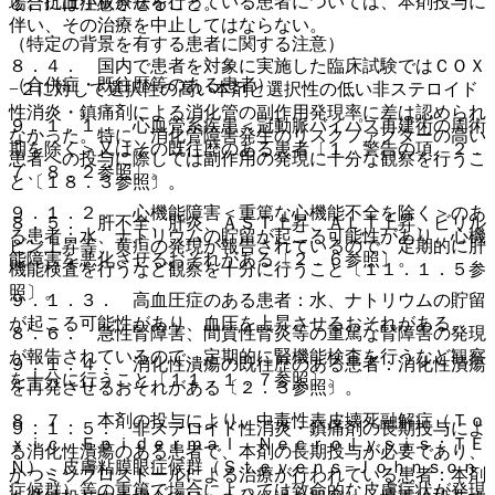
と。抗血小板療法を行っている患者については、本剤投与に
場合には注意させること。
伴い、その治療を中止してはならない。
（特定の背景を有する患者に関する注意）
８．４． 国内で患者を対象に実施した臨床試験ではＣＯＸ
（合併症・既往歴等のある患者）
−２に対して選択性の高い本剤と選択性の低い非ステロイド
性消炎・鎮痛剤による消化管の副作用発現率に差は認められ
９．１．１． 心血管系疾患＜冠動脈バイパス再建術の周術
なかった。特に、消化管障害発生のリスクファクターの高い
期を除く＞又はその既往歴のある患者〔１．警告の項、２．
患者への投与に際しては副作用の発現に十分な観察を行うこ
７、８．２参照〕。
と〔１８．３参照〕。
９．１．２． 心機能障害＜重篤な心機能不全を除く＞のあ
８．５． 肝不全、肝炎、ＡＳＴ上昇、ＡＬＴ上昇、ビリル
る患者：水、ナトリウムの貯留が起こる可能性があり、心機
ビン上昇等、黄疸の発現が報告されているので、定期的に肝
能障害を悪化させるおそれがある〔２．６参照〕。
機能検査を行うなど観察を十分に行うこと〔１１．１．５参
照〕。
９．１．３． 高血圧症のある患者：水、ナトリウムの貯留
が起こる可能性があり、血圧を上昇させるおそれがある。
８．６． 急性腎障害、間質性腎炎等の重篤な腎障害の発現
が報告されているので、定期的に腎機能検査を行うなど観察
９．１．４． 消化性潰瘍の既往歴のある患者：消化性潰瘍
を十分に行うこと〔１１．１．７参照〕。
を再発させるおそれがある〔２．３参照〕。
８．７． 本剤の投与により、中毒性表皮壊死融解症（Ｔｏ
９．１．５． 非ステロイド性消炎・鎮痛剤の長期投与によ
ｘｉｃ Ｅｐｉｄｅｒｍａｌ Ｎｅｃｒｏｌｙｓｉｓ：ＴＥ
る消化性潰瘍のある患者で、本剤の長期投与が必要であり、
Ｎ）、皮膚粘膜眼症候群（Ｓｔｅｖｅｎｓ−Ｊｏｈｎｓｏｎ
かつミソプロストールによる治療が行われている患者：本剤
症候群）等の重篤で場合によっては致命的な皮膚症状が発現