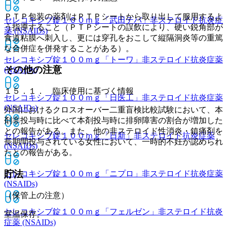
ＰＴＰ包装の薬剤はＰＴＰシートから取り出して服用するよ
セレコキシブ錠１００ｍｇ「武田テバ」
非ステロイド抗炎症
う指導すること（ＰＴＰシートの誤飲により、硬い鋭角部が
薬 (NSAIDs)
食道粘膜へ刺入し、更には穿孔をおこして縦隔洞炎等の重篤
な合併症を併発することがある）。
セレコキシブ錠１００ｍｇ「トーワ」
非ステロイド抗炎症薬
その他の注意
(NSAIDs)
１５．１． 臨床使用に基づく情報
セレコキシブ錠１００ｍｇ「日医工」
非ステロイド抗炎症薬
(NSAIDs)
外国におけるクロスオーバー二重盲検比較試験において、本
剤非投与時に比べて本剤投与時に排卵障害の割合が増加した
との報告がある。また、他の非ステロイド性消炎・鎮痛剤を
セレコキシブ錠１００ｍｇ「日新」
非ステロイド抗炎症薬
長期間投与されている女性において、一時的不妊が認められ
(NSAIDs)
たとの報告がある。
貯法
セレコキシブ錠１００ｍｇ「ニプロ」
非ステロイド抗炎症薬
(NSAIDs)
（保管上の注意）
セレコキシブ錠１００ｍｇ「フェルゼン」
非ステロイド抗炎
室温保存。
症薬 (NSAIDs)