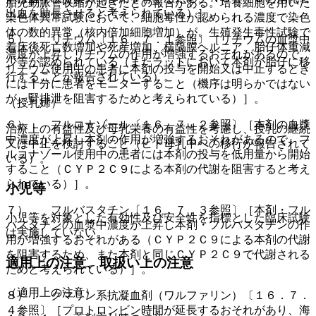
胎児動脈管収縮が起きたとの報告がある。培養細胞を用いた
出血を助長させると考えられている）］。
染色体異常試験において、細胞毒性が認められる濃度で染色
体の数的異常（核内倍加細胞増加）が、生殖発生毒性試験で
５）． リチウム〔１６．７．１参照〕［リチウムの血漿中
着床後死亡数増加や死産増加、横隔膜ヘルニア、胎仔体重減
濃度が上昇しリチウムの作用が増強するおそれがあるので、
少等が認められている（またラットにおいて本剤が胎仔に移
リチウム使用中の患者に本剤の投与を開始又は中止するとき
行することが報告されている）。
には十分に患者をモニターすること（機序は明らかではない
が、腎排泄を阻害するためと考えられている）］。
（授乳婦）
６）． フルコナゾール〔１６．７．２参照〕［本剤の血漿
治療上の有益性及び母乳栄養の有益性を考慮し、授乳の継続
中濃度が上昇し本剤の作用が増強するおそれがあるので、フ
又は中止を検討すること（ヒト母乳中への移行が報告されて
ルコナゾール使用中の患者には本剤の投与を低用量から開始
いる）。
すること（ＣＹＰ２Ｃ９による本剤の代謝を阻害すると考え
られている）］。
小児等
７）． フルバスタチン〔１６．７．３参照〕［本剤・フル
小児等を対象とした有効性及び安全性を指標とした臨床試験
バスタチンの血漿中濃度が上昇し本剤・フルバスタチンの作
は実施していない。
用が増強するおそれがある（ＣＹＰ２Ｃ９による本剤の代謝
を阻害するため、また本剤と同じＣＹＰ２Ｃ９で代謝される
適用上の注意、取扱い上の注意
ためと考えられている）］。
（適用上の注意）
８）． クマリン系抗凝血剤（ワルファリン）〔１６．７．
４参照〕［プロトロンビン時間が延長するおそれがあり、海