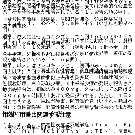
通常、成人にはセレコキシブとして１回１００〜２００ｍｇ
心筋梗塞、脳卒中等の重篤で場合によっては致命的な心血管
を１日２回、朝・夕食後に経口投与する。
系血栓塞栓性事象が報告されている〔１．警告の項参照〕。
〈変形性関節症、腰痛症、肩関節周囲炎、頸肩腕症候群、
１１．１．４． 心不全、うっ血性心不全（いずれも頻度不
腱・腱鞘炎〉
明）。
通常、成人にはセレコキシブとして１回１００ｍｇを１日２
１１．１．５． 肝不全、肝炎（いずれも頻度不明）、肝機
回、朝・夕食後に経口投与する。
能障害（０．１％未満）、黄疸（頻度不明）：肝不全、肝
炎、ＡＳＴ上昇、ＡＬＴ上昇、ビリルビン上昇等、黄疸の発
〈手術後、外傷後並びに抜歯後の消炎・鎮痛〉
現が報告されている〔８．５参照〕。
通常、成人にはセレコキシブとして初回のみ４００ｍｇ、２
１１．１．６． 再生不良性貧血、汎血球減少症、無顆粒球
回目以降は１回２００ｍｇとして１日２回経口投与する。な
症（いずれも頻度不明）：再生不良性貧血、汎血球減少症、
お、投与間隔は６時間以上あけること。
無顆粒球症、白血球減少症、血小板減少症の発現が報告され
頓用の場合は、初回のみ４００ｍｇ、必要に応じて以降は２
ている。
００ｍｇを６時間以上あけて経口投与する。ただし、１日２
１１．１．７． 急性腎障害、間質性腎炎（いずれも頻度不
回までとする。
明）：急性腎障害、間質性腎炎等の重篤な腎障害の発現が報
告されている〔８．６参照〕。
用法・用量に関連する注意
１１．１．８． 中毒性表皮壊死融解症（Ｔｏｘｉｃ Ｅｐ
（用法及び用量に関連する注意）
ｉｄｅｒｍａｌ Ｎｅｃｒｏｌｙｓｉｓ：ＴＥＮ）、皮膚粘