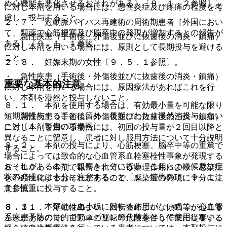
め心機能を悪化させるおそれがある］〔９．１．２参照〕。
に対し本剤を用いる場合には、急性炎症及び疼痛の程度を考
慮し、投与すること。
２．７． 冠動脈バイパス再建術の周術期患者［外国におい
て、類薬で心筋梗塞及び脳卒中の発現が増加するとの報告が
・ 急性疾患（手術後・外傷後並びに抜歯後の消炎・鎮痛）
ある］〔９．１．１参照〕。
に対し本剤を用いる場合には、原則として長期投与を避ける
こと。
２．８． 妊娠末期の女性〔９．５．１参照〕。
・ 急性疾患（手術後・外傷後並びに抜歯後の消炎・鎮痛）
重要な基本的注意
に対し本剤を用いる場合には、原因療法があればこれを行
い、本剤を漫然と投与しないこと。
８．１． 本剤を使用する場合は、有効最小量を可能な限り
短期間投与することに留め、長期にわたり漫然と投与しない
・ 急性疾患（手術後、外傷後並びに抜歯後の消炎・鎮痛）
こと〔１．警告の項参照〕。
に対し本剤を用いる場合には、初回の投与量が２回目以降と
異なることに留意し、患者に対し服用方法について十分説明
８．２． 本剤の投与により、心筋梗塞、脳卒中等の重篤で
すること。
場合によっては致命的な心血管系血栓塞栓性事象が発現する
おそれがあるので、観察を十分に行い、これらの徴候及び症
８．１０． 本剤で報告されている薬理作用により、感染症
状の発現には十分に注意すること〔１．警告の項、９．１．
を不顕性化するおそれがあるので、感染症の発現に十分に注
１参照〕。
意し慎重に投与すること。
８．３． 本剤には血小板に対する作用がないので、心血管
８．１１． 浮動性めまい、回転性めまい、傾眠等が起こる
系疾患予防の目的でアスピリンの代替薬として使用しないこ
ことがあるので、自動車の運転等危険を伴う作業に従事する