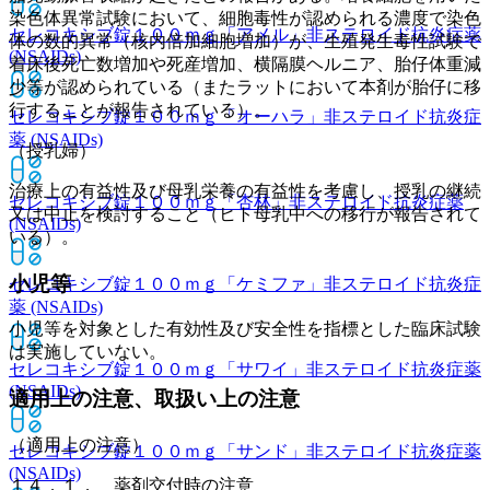
染色体異常試験において、細胞毒性が認められる濃度で染色
セレコキシブ錠１００ｍｇ「アメル」
非ステロイド抗炎症薬
体の数的異常（核内倍加細胞増加）が、生殖発生毒性試験で
(NSAIDs)
着床後死亡数増加や死産増加、横隔膜ヘルニア、胎仔体重減
少等が認められている（またラットにおいて本剤が胎仔に移
行することが報告されている）。
セレコキシブ錠１００ｍｇ「オーハラ」
非ステロイド抗炎症
薬 (NSAIDs)
（授乳婦）
治療上の有益性及び母乳栄養の有益性を考慮し、授乳の継続
セレコキシブ錠１００ｍｇ「杏林」
非ステロイド抗炎症薬
又は中止を検討すること（ヒト母乳中への移行が報告されて
(NSAIDs)
いる）。
小児等
セレコキシブ錠１００ｍｇ「ケミファ」
非ステロイド抗炎症
薬 (NSAIDs)
小児等を対象とした有効性及び安全性を指標とした臨床試験
は実施していない。
セレコキシブ錠１００ｍｇ「サワイ」
非ステロイド抗炎症薬
(NSAIDs)
適用上の注意、取扱い上の注意
（適用上の注意）
セレコキシブ錠１００ｍｇ「サンド」
非ステロイド抗炎症薬
(NSAIDs)
１４．１． 薬剤交付時の注意