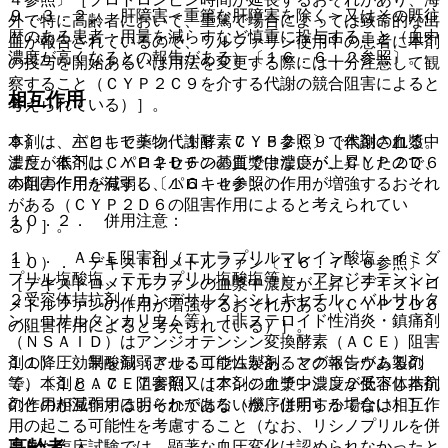
９．３．２． 肝障害＜重篤な肝障害を除く＞又はその既往
外で特に高齢者において、重篤で場合によっては致命的な出
歴のある患者：用量を減らすなど慎重に投与すること（血中
血が報告されているので、ワルファリン使用中の患者に本剤
濃度が高くなるとの報告がある）〔１６．６．２参照〕。
の投与を開始あるいは用法を変更する際には十分注意して観
察すること（ＣＹＰ２Ｃ９を介する代謝の競合阻害によると
相互作用
考えられている）］。
本剤は、主として薬物代謝酵素ＣＹＰ２Ｃ９で代謝される。
９）． パロキセチン〔１６．７．５参照〕［本剤の血漿中
また、本剤はＣＹＰ２Ｄ６の基質ではないが、ＣＹＰ２Ｄ６
濃度が低下し、パロキセチンの血漿中濃度が上昇したので、
の阻害作用を有する〔１６．４参照〕。
本剤の作用が減弱し、パロキセチンの作用が増強するおそれ
がある（ＣＹＰ２Ｄ６の阻害作用によると考えられてい
１０．２． 併用注意：
る）］。
１）． ＡＣＥ阻害剤（エナラプリルマレイン酸塩、イミダ
１０）． デキストロメトルファン〔１６．７．６参照〕
プリル塩酸塩、テモカプリル塩酸塩等）、アンジオテンシン
［デキストロメトルファンの血漿中濃度が上昇しデキストロ
２受容体拮抗剤（カンデサルタンシレキセチル、バルサルタ
メトルファンの作用が増強するおそれがある（ＣＹＰ２Ｄ６
ン、ロサルタンカリウム等）［非ステロイド性消炎・鎮痛剤
の阻害作用によると考えられている）］。
（ＮＳＡＩＤ）はアンジオテンシン変換酵素（ＡＣＥ）阻害
剤の降圧効果を減弱させる可能性があるとの報告があるの
１１）． 制酸剤（アルミニウム製剤、マグネシウム製剤
で、本剤とＡＣＥ阻害剤又はアンジオテンシン２受容体拮抗
等）〔１６．７．７参照〕［本剤の血漿中濃度が低下し本剤
剤との相互作用は明らかではないが、併用する場合は相互作
の作用が減弱するおそれがある（機序は明らかでない）］。
用の起こる可能性を考慮すること（なお、リシノプリルを併
高齢者
用した臨床試験では、顕著な血圧変化は認められなかったと