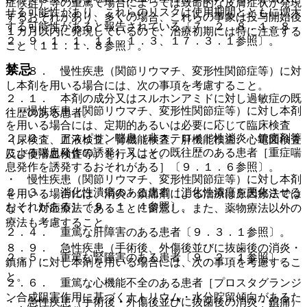
症候群）等の重篤で場合によっては致命的な皮膚症状が発現
せる可能性があり、これらのリスクは使用期間とともに増大
するおそれがあり、多くの場合、これらの事象は投与開始後
する可能性があると報告されている〔７．２、８．１、８．
１カ月以内に発現しているので、治療初期には特に注意する
２、９．１．１、１１．１．３、１７．３．１参照〕。
こと〔１１．１．８参照〕。
禁忌
８．８． 慢性疾患（関節リウマチ、変形性関節症等）に対
し本剤を用いる場合には、次の事項を考慮すること。
２．１． 本剤の成分又はスルホンアミドに対し過敏症の既
・ 慢性疾患（関節リウマチ、変形性関節症等）に対し本剤
往歴のある患者。
を用いる場合には、定期的あるいは必要に応じて臨床検査
２．２． アスピリン喘息（非ステロイド性消炎・鎮痛剤等
（尿検査、血液検査、腎機能検査、肝機能検査、心電図検査
による喘息発作の誘発）又はその既往歴のある患者［重症喘
及び便潜血検査等）を行うこと。
息発作を誘発するおそれがある］〔９．１．６参照〕。
・ 慢性疾患（関節リウマチ、変形性関節症等）に対し本剤
２．３． 消化性潰瘍のある患者［消化性潰瘍を悪化させる
を用いる場合には、消炎・鎮痛剤による治療は原因療法では
おそれがある］〔９．１．４参照〕。
なく、対症療法であることに留意し、また、薬物療法以外の
療法も考慮すること。
２．４． 重篤な肝障害のある患者〔９．３．１参照〕。
８．９． 急性疾患（手術後、外傷後並びに抜歯後の消炎・
２．５． 重篤な腎障害のある患者〔９．２．１参照〕。
鎮痛）に対し本剤を用いる場合には、次の事項を考慮するこ
と。
２．６． 重篤な心機能不全のある患者［プロスタグランジ
ン合成阻害作用に基づくナトリウム・水分貯留傾向があるた
・ 急性疾患（手術後・外傷後並びに抜歯後の消炎・鎮痛）