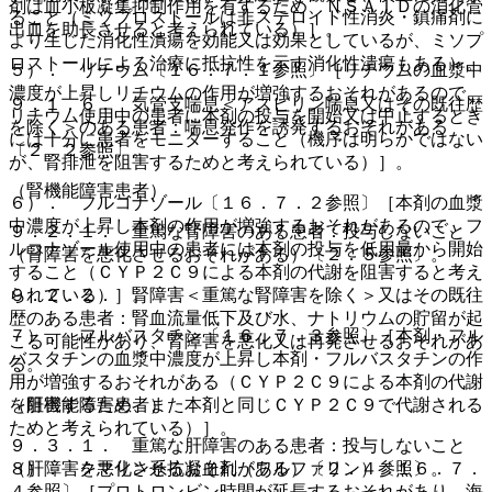
剤は血小板凝集抑制作用を有するため、ＮＳＡＩＤの消化管
ること（ミソプロストールは非ステロイド性消炎・鎮痛剤に
出血を助長させると考えられている）］。
より生じた消化性潰瘍を効能又は効果としているが、ミソプ
ロストールによる治療に抵抗性を示す消化性潰瘍もある）。
５）． リチウム〔１６．７．１参照〕［リチウムの血漿中
濃度が上昇しリチウムの作用が増強するおそれがあるので、
９．１．６． 気管支喘息＜アスピリン喘息又はその既往歴
リチウム使用中の患者に本剤の投与を開始又は中止するとき
を除く＞のある患者：喘息発作を誘発するおそれがある
には十分に患者をモニターすること（機序は明らかではない
〔２．２参照〕。
が、腎排泄を阻害するためと考えられている）］。
（腎機能障害患者）
６）． フルコナゾール〔１６．７．２参照〕［本剤の血漿
中濃度が上昇し本剤の作用が増強するおそれがあるので、フ
９．２．１． 重篤な腎障害のある患者：投与しないこと
ルコナゾール使用中の患者には本剤の投与を低用量から開始
（腎障害を悪化させるおそれがある）〔２．５参照〕。
すること（ＣＹＰ２Ｃ９による本剤の代謝を阻害すると考え
９．２．２． 腎障害＜重篤な腎障害を除く＞又はその既往
られている）］。
歴のある患者：腎血流量低下及び水、ナトリウムの貯留が起
７）． フルバスタチン〔１６．７．３参照〕［本剤・フル
こる可能性があり、腎障害を悪化又は再発させるおそれがあ
バスタチンの血漿中濃度が上昇し本剤・フルバスタチンの作
る。
用が増強するおそれがある（ＣＹＰ２Ｃ９による本剤の代謝
（肝機能障害患者）
を阻害するため、また本剤と同じＣＹＰ２Ｃ９で代謝される
ためと考えられている）］。
９．３．１． 重篤な肝障害のある患者：投与しないこと
（肝障害を悪化させるおそれがある）〔２．４参照〕。
８）． クマリン系抗凝血剤（ワルファリン）〔１６．７．
４参照〕［プロトロンビン時間が延長するおそれがあり、海