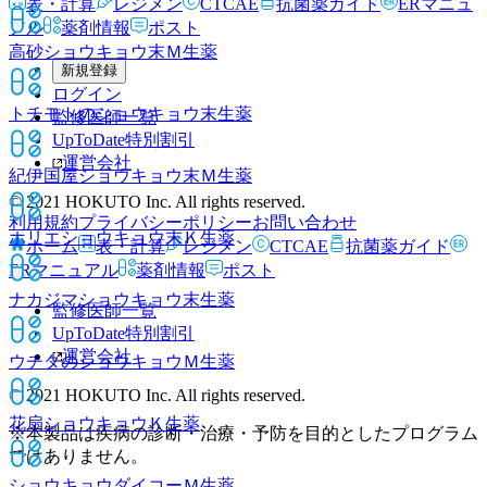
表・計算
レジメン
CTCAE
抗菌薬ガイド
ERマニュ
アル
薬剤情報
ポスト
高砂ショウキョウ末Ｍ
生薬
新規登録
ログイン
トチモトのショウキョウ末
生薬
監修医師一覧
UpToDate特別割引
運営会社
紀伊国屋ショウキョウ末Ｍ
生薬
© 2021 HOKUTO Inc. All rights reserved.
利用規約
プライバシーポリシー
お問い合わせ
ホリエショウキョウ末Ｋ
生薬
ホーム
表・計算
レジメン
CTCAE
抗菌薬ガイド
ERマニュアル
薬剤情報
ポスト
ナカジマショウキョウ末
生薬
監修医師一覧
UpToDate特別割引
運営会社
ウチダのショウキョウＭ
生薬
© 2021 HOKUTO Inc. All rights reserved.
花扇ショウキョウＫ
生薬
※本製品は疾病の診断・治療・予防を目的としたプログラム
ではありません。
ショウキョウダイコーＭ
生薬