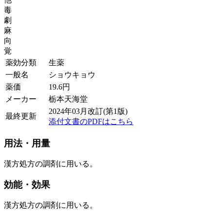
毒
劇
麻
向
覚
薬効分類
生薬
一般名
ショウキョウ
薬価
19.6
円
メーカー
栃本天海堂
2024年03月改訂(第1版)
最終更新
添付文書のPDFはこちら
用法・用量
漢方処方の調剤に用いる。
効能・効果
漢方処方の調剤に用いる。