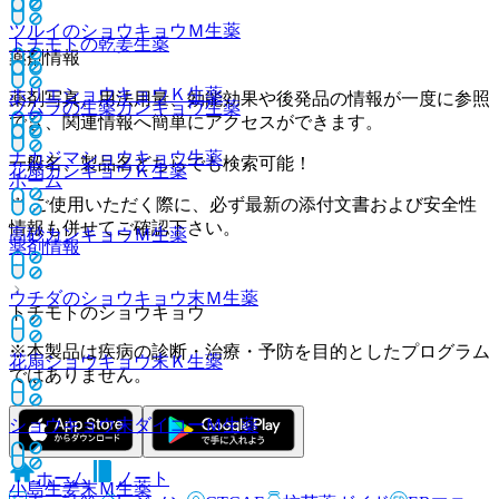
ツルイのショウキョウＭ
生薬
トチモトの乾姜
生薬
薬剤情報
ホリエショウキョウＫ
生薬
薬剤写真、用法用量、効能効果や後発品の情報が一度に参照
ツムラの生薬カンキョウ
生薬
でき、関連情報へ簡単にアクセスができます。
ナカジマショウキョウ
生薬
一般名、製品名どちらでも検索可能！
花扇カンキョウＫ
生薬
ホーム
※ ご使用いただく際に、必ず最新の添付文書および安全性
情報も併せてご確認下さい。
高砂カンキョウＭ
生薬
薬剤情報
ウチダのショウキョウ末Ｍ
生薬
トチモトのショウキョウ
※本製品は疾病の診断・治療・予防を目的としたプログラム
花扇ショウキョウ末Ｋ
生薬
ではありません。
ショウキョウ末ダイコーＭ
生薬
ホーム
ノート
小島生姜末Ｍ
生薬