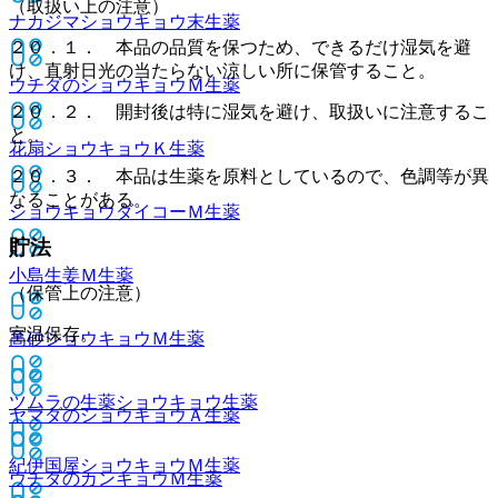
（取扱い上の注意）
ナカジマショウキョウ末
生薬
２０．１． 本品の品質を保つため、できるだけ湿気を避
け、直射日光の当たらない涼しい所に保管すること。
ウチダのショウキョウＭ
生薬
２０．２． 開封後は特に湿気を避け、取扱いに注意するこ
と。
花扇ショウキョウＫ
生薬
２０．３． 本品は生薬を原料としているので、色調等が異
なることがある。
ショウキョウダイコーＭ
生薬
貯法
小島生姜Ｍ
生薬
（保管上の注意）
室温保存。
高砂ショウキョウＭ
生薬
ツムラの生薬ショウキョウ
生薬
ヤマダのショウキョウＡ
生薬
紀伊国屋ショウキョウＭ
生薬
ウチダのカンキョウＭ
生薬