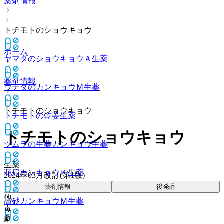
薬剤情報
トチモトのショウキョウ
ホーム
ヤマダのショウキョウＡ
生薬
薬剤情報
ウチダのカンキョウＭ
生薬
トチモトのショウキョウ
トチモトの乾姜
生薬
トチモトのショウキョウ
ツムラの生薬カンキョウ
生薬
生薬
花扇カンキョウＫ
生薬
2024年03月改訂(第1版)
薬剤情報
後発品
他
高砂カンキョウＭ
生薬
毒
劇