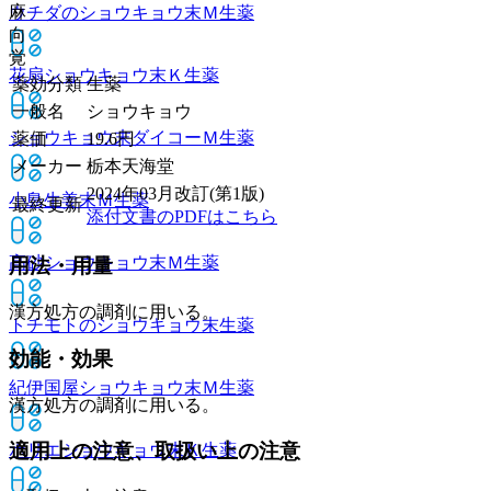
麻
ウチダのショウキョウ末Ｍ
生薬
向
覚
花扇ショウキョウ末Ｋ
生薬
薬効分類
生薬
一般名
ショウキョウ
ショウキョウ末ダイコーＭ
生薬
薬価
19.6
円
メーカー
栃本天海堂
2024年03月改訂(第1版)
小島生姜末Ｍ
生薬
最終更新
添付文書のPDFはこちら
高砂ショウキョウ末Ｍ
生薬
用法・用量
漢方処方の調剤に用いる。
トチモトのショウキョウ末
生薬
効能・効果
紀伊国屋ショウキョウ末Ｍ
生薬
漢方処方の調剤に用いる。
適用上の注意、取扱い上の注意
ホリエショウキョウ末Ｋ
生薬