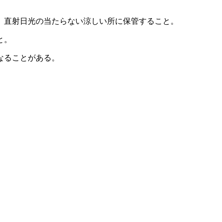
、直射日光の当たらない涼しい所に保管すること。
と。
なることがある。