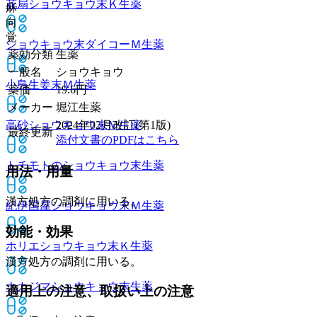
花扇ショウキョウ末Ｋ
生薬
麻
向
覚
ショウキョウ末ダイコーＭ
生薬
薬効分類
生薬
一般名
ショウキョウ
小島生姜末Ｍ
生薬
薬価
19.6
円
メーカー
堀江生薬
高砂ショウキョウ末Ｍ
生薬
2024年02月改訂(第1版)
最終更新
添付文書のPDFはこちら
トチモトのショウキョウ末
生薬
用法・用量
漢方処方の調剤に用いる。
紀伊国屋ショウキョウ末Ｍ
生薬
効能・効果
ホリエショウキョウ末Ｋ
生薬
漢方処方の調剤に用いる。
ナカジマショウキョウ末
生薬
適用上の注意、取扱い上の注意