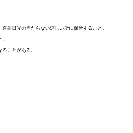
、直射日光の当たらない涼しい所に保管すること。
と。
なることがある。