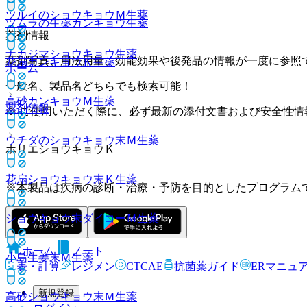
ツルイのショウキョウＭ
生薬
ツムラの生薬カンキョウ
生薬
薬剤情報
ナカジマショウキョウ
生薬
薬剤写真、用法用量、効能効果や後発品の情報が一度に参照
花扇カンキョウＫ
生薬
ホーム
一般名、製品名どちらでも検索可能！
高砂カンキョウＭ
生薬
薬剤情報
※ ご使用いただく際に、必ず最新の添付文書および安全性情
ウチダのショウキョウ末Ｍ
生薬
ホリエショウキョウＫ
花扇ショウキョウ末Ｋ
生薬
※本製品は疾病の診断・治療・予防を目的としたプログラム
ショウキョウ末ダイコーＭ
生薬
ホーム
ノート
小島生姜末Ｍ
生薬
表・計算
レジメン
CTCAE
抗菌薬ガイド
ERマニュ
新規登録
高砂ショウキョウ末Ｍ
生薬