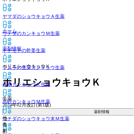
ヤマダのショウキョウＡ
生薬
ホーム
ウチダのカンキョウＭ
生薬
薬剤情報
トチモトの乾姜
生薬
ホリエショウキョウＫ
ツムラの生薬カンキョウ
生薬
ホリエショウキョウＫ
花扇カンキョウＫ
生薬
生薬
高砂カンキョウＭ
生薬
2024年02月改訂(第1版)
薬剤情報
他
ウチダのショウキョウ末Ｍ
生薬
毒
劇