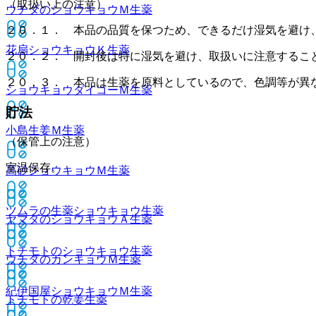
（取扱い上の注意）
ウチダのショウキョウＭ
生薬
２０．１． 本品の品質を保つため、できるだけ湿気を避け
花扇ショウキョウＫ
生薬
２０．２． 開封後は特に湿気を避け、取扱いに注意するこ
２０．３． 本品は生薬を原料としているので、色調等が異
ショウキョウダイコーＭ
生薬
貯法
小島生姜Ｍ
生薬
（保管上の注意）
室温保存。
高砂ショウキョウＭ
生薬
ツムラの生薬ショウキョウ
生薬
ヤマダのショウキョウＡ
生薬
トチモトのショウキョウ
生薬
ウチダのカンキョウＭ
生薬
紀伊国屋ショウキョウＭ
生薬
トチモトの乾姜
生薬