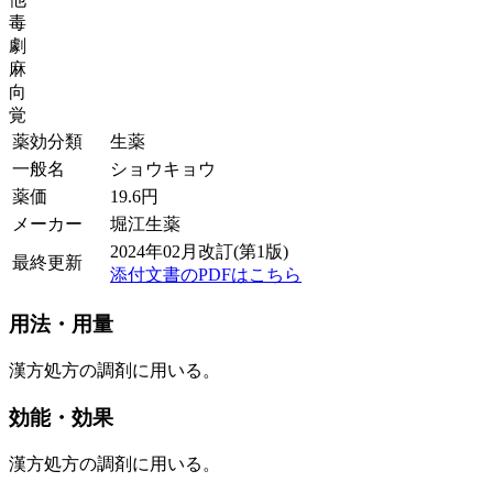
毒
劇
麻
向
覚
薬効分類
生薬
一般名
ショウキョウ
薬価
19.6
円
メーカー
堀江生薬
2024年02月改訂(第1版)
最終更新
添付文書のPDFはこちら
用法・用量
漢方処方の調剤に用いる。
効能・効果
漢方処方の調剤に用いる。