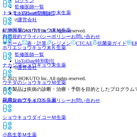
ログイン
監修医師一覧
トチモトのショウキョウ末
生薬
UpToDate特別割引
運営会社
紀伊国屋ショウキョウ末Ｍ
生薬
© 2021 HOKUTO Inc. All rights reserved.
利用規約
プライバシーポリシー
お問い合わせ
ホーム
表・計算
レジメン
CTCAE
抗菌薬ガイド
E
ホリエショウキョウ末Ｋ
生薬
監修医師一覧
UpToDate特別割引
ナカジマショウキョウ末
生薬
運営会社
© 2021 HOKUTO Inc. All rights reserved.
ウチダのショウキョウＭ
生薬
※本製品は疾病の診断・治療・予防を目的としたプログラム
花扇ショウキョウＫ
生薬
利用規約
プライバシーポリシー
お問い合わせ
ショウキョウダイコーＭ
生薬
小島生姜Ｍ
生薬