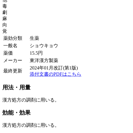
毒
劇
麻
向
覚
薬効分類
生薬
一般名
ショウキョウ
薬価
15.5
円
メーカー
東洋漢方製薬
2024年01月改訂(第1版)
最終更新
添付文書のPDFはこちら
用法・用量
漢方処方の調剤に用いる。
効能・効果
漢方処方の調剤に用いる。