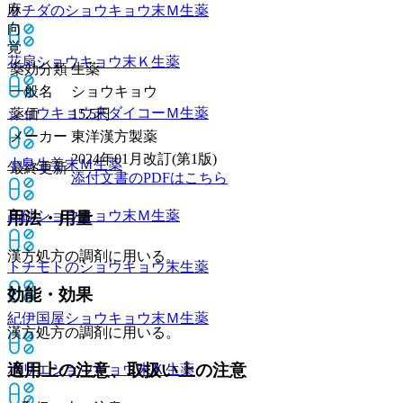
麻
ウチダのショウキョウ末Ｍ
生薬
向
覚
花扇ショウキョウ末Ｋ
生薬
薬効分類
生薬
一般名
ショウキョウ
ショウキョウ末ダイコーＭ
生薬
薬価
15.5
円
メーカー
東洋漢方製薬
2024年01月改訂(第1版)
小島生姜末Ｍ
生薬
最終更新
添付文書のPDFはこちら
高砂ショウキョウ末Ｍ
生薬
用法・用量
漢方処方の調剤に用いる。
トチモトのショウキョウ末
生薬
効能・効果
紀伊国屋ショウキョウ末Ｍ
生薬
漢方処方の調剤に用いる。
適用上の注意、取扱い上の注意
ホリエショウキョウ末Ｋ
生薬