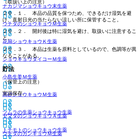
（取扱い上の注意）
ナカジマショウキョウ末
生薬
２０．１． 本品の品質を保つため、できるだけ湿気を避
け、直射日光の当たらない涼しい所に保管すること。
ウチダのショウキョウＭ
生薬
２０．２． 開封後は特に湿気を避け、取扱いに注意するこ
と。
花扇ショウキョウＫ
生薬
２０．３． 本品は生薬を原料としているので、色調等が異
なることがある。
ショウキョウダイコーＭ
生薬
貯法
小島生姜Ｍ
生薬
（保管上の注意）
室温保存。
高砂ショウキョウＭ
生薬
ツムラの生薬ショウキョウ
生薬
ヤマダのショウキョウＡ
生薬
トチモトのショウキョウ
生薬
ウチダのカンキョウＭ
生薬