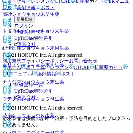
表・計算
レジメン
CTCAE
抗菌薬ガイド
ERマニュ
アル
薬剤情報
ポスト
高砂ショウキョウ末Ｍ
生薬
新規登録
ログイン
トチモトのショウキョウ末
生薬
監修医師一覧
UpToDate特別割引
運営会社
紀伊国屋ショウキョウ末Ｍ
生薬
© 2021 HOKUTO Inc. All rights reserved.
利用規約
プライバシーポリシー
お問い合わせ
ホリエショウキョウ末Ｋ
生薬
ホーム
表・計算
レジメン
CTCAE
抗菌薬ガイド
ERマニュアル
薬剤情報
ポスト
ナカジマショウキョウ末
生薬
監修医師一覧
UpToDate特別割引
運営会社
ウチダのショウキョウＭ
生薬
© 2021 HOKUTO Inc. All rights reserved.
花扇ショウキョウＫ
生薬
※本製品は疾病の診断・治療・予防を目的としたプログラム
ではありません。
ショウキョウダイコーＭ
生薬