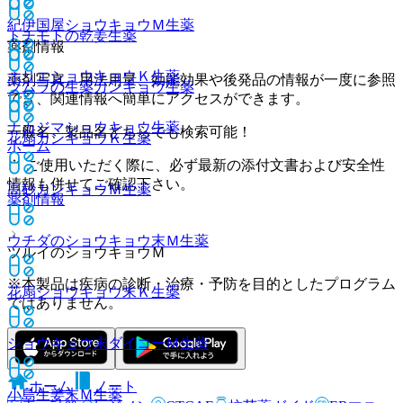
紀伊国屋ショウキョウＭ
生薬
トチモトの乾姜
生薬
薬剤情報
ホリエショウキョウＫ
生薬
薬剤写真、用法用量、効能効果や後発品の情報が一度に参照
ツムラの生薬カンキョウ
生薬
でき、関連情報へ簡単にアクセスができます。
ナカジマショウキョウ
生薬
一般名、製品名どちらでも検索可能！
花扇カンキョウＫ
生薬
ホーム
※ ご使用いただく際に、必ず最新の添付文書および安全性
情報も併せてご確認下さい。
高砂カンキョウＭ
生薬
薬剤情報
ウチダのショウキョウ末Ｍ
生薬
ツルイのショウキョウＭ
※本製品は疾病の診断・治療・予防を目的としたプログラム
花扇ショウキョウ末Ｋ
生薬
ではありません。
ショウキョウ末ダイコーＭ
生薬
ホーム
ノート
小島生姜末Ｍ
生薬