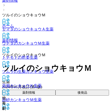
薬剤情報
ツルイのショウキョウＭ
ホーム
ヤマダのショウキョウＡ
生薬
薬剤情報
ウチダのカンキョウＭ
生薬
ツルイのショウキョウＭ
トチモトの乾姜
生薬
ツルイのショウキョウＭ
ツムラの生薬カンキョウ
生薬
生薬
花扇カンキョウＫ
生薬
2024年01月改訂(第1版)
薬剤情報
後発品
他
高砂カンキョウＭ
生薬
毒
劇