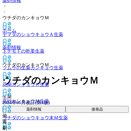
薬剤情報
ウチダのカンキョウＭ
ホーム
ヤマダのショウキョウＡ
生薬
薬剤情報
トチモトの乾姜
生薬
ウチダのカンキョウＭ
ツムラの生薬カンキョウ
生薬
ウチダのカンキョウＭ
花扇カンキョウＫ
生薬
生薬
高砂カンキョウＭ
生薬
2024年01月改訂(第1版)
薬剤情報
後発品
他
ウチダのショウキョウ末Ｍ
生薬
毒
劇