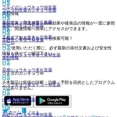
ツルイのショウキョウＭ
生薬
ツムラの生薬カンキョウ
生薬
薬剤情報
ホリエショウキョウＫ
生薬
薬剤写真、用法用量、効能効果や後発品の情報が一度に参照
花扇カンキョウＫ
生薬
でき、関連情報へ簡単にアクセスができます。
ナカジマショウキョウ
生薬
一般名、製品名どちらでも検索可能！
高砂カンキョウＭ
生薬
ホーム
※ ご使用いただく際に、必ず最新の添付文書および安全性
情報も併せてご確認下さい。
ウチダのショウキョウ末Ｍ
生薬
薬剤情報
花扇ショウキョウ末Ｋ
生薬
ウチダのカンキョウＭ
※本製品は疾病の診断・治療・予防を目的としたプログラム
ショウキョウ末ダイコーＭ
生薬
ではありません。
小島生姜末Ｍ
生薬
ホーム
ノート
高砂ショウキョウ末Ｍ
生薬