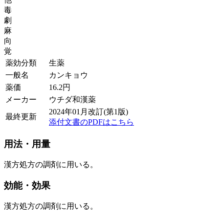
毒
劇
麻
向
覚
薬効分類
生薬
一般名
カンキョウ
薬価
16.2
円
メーカー
ウチダ和漢薬
2024年01月改訂(第1版)
最終更新
添付文書のPDFはこちら
用法・用量
漢方処方の調剤に用いる。
効能・効果
漢方処方の調剤に用いる。