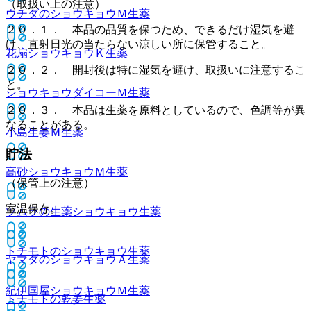
（取扱い上の注意）
ウチダのショウキョウＭ
生薬
２０．１． 本品の品質を保つため、できるだけ湿気を避
け、直射日光の当たらない涼しい所に保管すること。
花扇ショウキョウＫ
生薬
２０．２． 開封後は特に湿気を避け、取扱いに注意するこ
と。
ショウキョウダイコーＭ
生薬
２０．３． 本品は生薬を原料としているので、色調等が異
なることがある。
小島生姜Ｍ
生薬
貯法
高砂ショウキョウＭ
生薬
（保管上の注意）
室温保存。
ツムラの生薬ショウキョウ
生薬
トチモトのショウキョウ
生薬
ヤマダのショウキョウＡ
生薬
紀伊国屋ショウキョウＭ
生薬
トチモトの乾姜
生薬