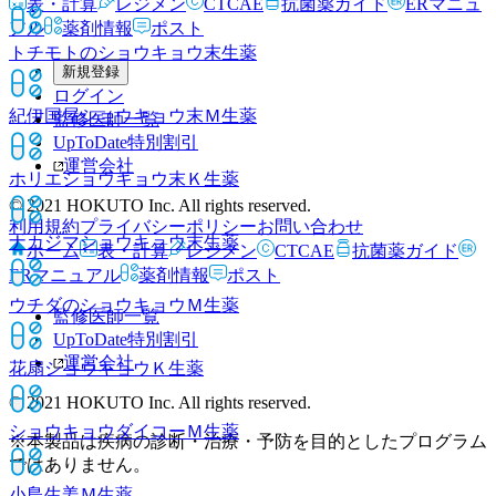
表・計算
レジメン
CTCAE
抗菌薬ガイド
ERマニュ
アル
薬剤情報
ポスト
トチモトのショウキョウ末
生薬
新規登録
ログイン
紀伊国屋ショウキョウ末Ｍ
生薬
監修医師一覧
UpToDate特別割引
運営会社
ホリエショウキョウ末Ｋ
生薬
© 2021 HOKUTO Inc. All rights reserved.
利用規約
プライバシーポリシー
お問い合わせ
ナカジマショウキョウ末
生薬
ホーム
表・計算
レジメン
CTCAE
抗菌薬ガイド
ERマニュアル
薬剤情報
ポスト
ウチダのショウキョウＭ
生薬
監修医師一覧
UpToDate特別割引
運営会社
花扇ショウキョウＫ
生薬
© 2021 HOKUTO Inc. All rights reserved.
ショウキョウダイコーＭ
生薬
※本製品は疾病の診断・治療・予防を目的としたプログラム
ではありません。
小島生姜Ｍ
生薬