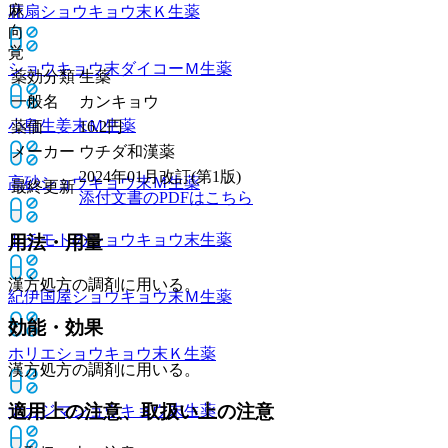
麻
花扇ショウキョウ末Ｋ
生薬
向
覚
ショウキョウ末ダイコーＭ
生薬
薬効分類
生薬
一般名
カンキョウ
小島生姜末Ｍ
生薬
薬価
16.2
円
メーカー
ウチダ和漢薬
2024年01月改訂(第1版)
高砂ショウキョウ末Ｍ
生薬
最終更新
添付文書のPDFはこちら
トチモトのショウキョウ末
生薬
用法・用量
漢方処方の調剤に用いる。
紀伊国屋ショウキョウ末Ｍ
生薬
効能・効果
ホリエショウキョウ末Ｋ
生薬
漢方処方の調剤に用いる。
適用上の注意、取扱い上の注意
ナカジマショウキョウ末
生薬