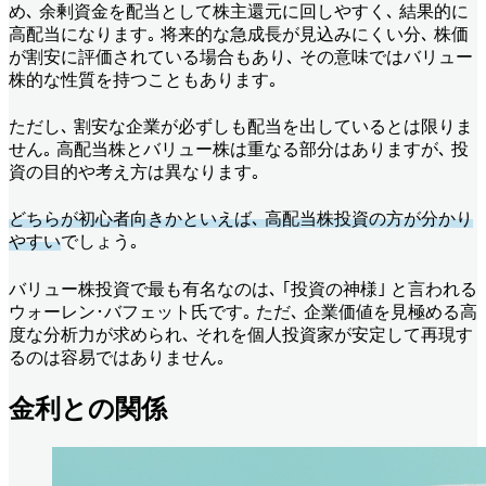
め､ 余剰資金を配当として株主還元に回しやすく､ 結果的に
高配当になります｡ 将来的な急成長が見込みにくい分､ 株価
が割安に評価されている場合もあり､ その意味ではバリュー
株的な性質を持つこともあります｡
ただし､ 割安な企業が必ずしも配当を出しているとは限りま
せん｡ 高配当株とバリュー株は重なる部分はありますが､ 投
資の目的や考え方は異なります｡
どちらが初心者向きかといえば､ 高配当株投資の方が分かり
やすい
でしょう｡
バリュー株投資で最も有名なのは､ ｢投資の神様｣ と言われる
ウォーレン･バフェット氏です｡ ただ､ 企業価値を見極める高
度な分析力が求められ､ それを個人投資家が安定して再現す
るのは容易ではありません｡
金利との関係