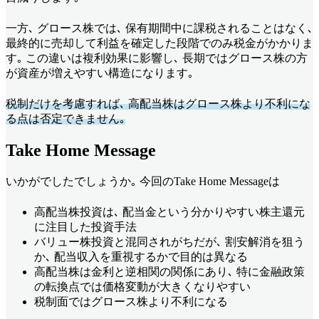
一方､ グロース株では､ 保有期間中に課税されることはなく､
最終的に売却して利益を確定した段階でのみ税金がかかりま
す｡ この違いは複利効果に影響し､ 長期ではグロース株の方
が資産が増えやすい構造になります｡
税制だけを考慮すれば､ 高配当株はグロース株より不利にな
る点は否定できません｡
Take Home Message
いかがでしたでしょうか｡ 今回のTake Home Messageは
高配当株投資は､ 配当金という分かりやすい株主還元
に注目した投資手法
バリュー株投資と混同されがちだが､ 割安解消を狙う
か､ 配当収入を重視するかで目的は異なる
高配当株は金利と逆相関の関係にあり､ 特に金融政策
の転換点では価格変動が大きくなりやすい
税制面ではグロース株より不利になる