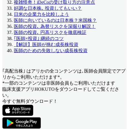
複雑怪奇！iDeCoの受け取り方の注意点
好調な日本株､ 投資してもいい？
日米の企業力を比較しよう
医師に向いているのは日本株？米国株？
医師の投資､ 為替リスクを深掘り解説！
医師の投資､ 円高リスクを徹底検証
｢医師×投資｣ 継続のコツ
【解説】医師が挑む成長株投資
医師のための失敗しない成長株投資
｢高配当株｣ はアリか
の全コンテンツは､医師会員限定でアプ
リからご利用いただけます*。
*一部のコンテンツは非医師会員もご利用いただけます
臨床支援アプリHOKUTOをダウンロードしてご覧くださ
い。
今すぐ無料ダウンロード！