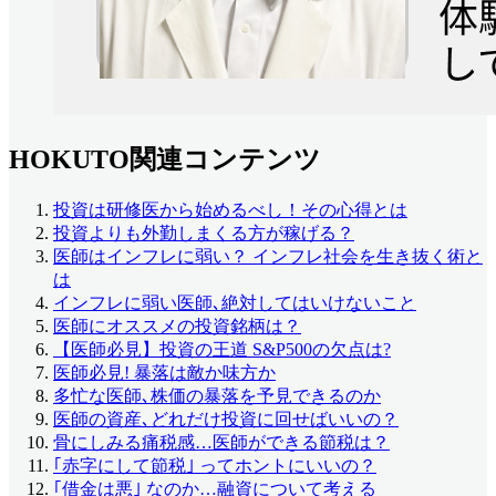
HOKUTO関連コンテンツ
投資は研修医から始めるべし！その心得とは
投資よりも外勤しまくる方が稼げる？
医師はインフレに弱い？ インフレ社会を生き抜く術と
は
インフレに弱い医師､絶対してはいけないこと
医師にオススメの投資銘柄は？
【医師必見】投資の王道 S&P500の欠点は?
医師必見! 暴落は敵か味方か
多忙な医師､株価の暴落を予見できるのか
医師の資産､どれだけ投資に回せばいいの？
骨にしみる痛税感…医師ができる節税は？
｢赤字にして節税｣ ってホントにいいの？
｢借金は悪｣ なのか…融資について考える