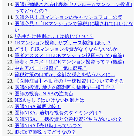
医師が勧誘される代表格 ｢ワンルームマンション投資｣
ってどうなの？
医師必見！1Rマンションのキャッシュフローの罠
医師必見！ ｢1Rマンションで節税｣に騙されてはいけな
い
｢先生だけ特別に…｣ は信じていい？
1Rマンション投資､ サブリース契約はあり？
どうして1Rマンション投資がなくならないのか
筆者オススメ！1LDKマンション投資って？ (前編)
筆者オススメ！1LDKマンション投資って？ (後編)
中古アパート投資で一気に節税？
節税対策のはずが､ 余計な税金を払うハメに…
【医師注目】不動産の ｢一棟投資｣ について考える
医師の投資､ 地方の高利回り物件で一攫千金？
医師の投資､ NISAの注意点
NISAをしてはいけない医師とは
医師NISA 徹底比較！
医師NISA､ 適切な投資のタイミングは？
医師NISA､ 一括投資と分割投資どちらがいいの？
医師NISA ｢売り時｣ っていつ？
iDeCoで節税ってどうなの？