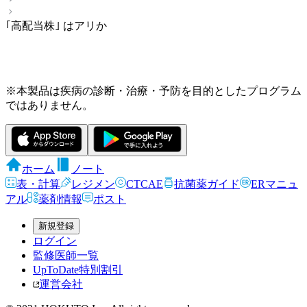
｢高配当株｣ はアリか
※本製品は疾病の診断・治療・予防を目的としたプログラム
ではありません。
ホーム
ノート
表・計算
レジメン
CTCAE
抗菌薬ガイド
ERマニュ
アル
薬剤情報
ポスト
新規登録
ログイン
監修医師一覧
UpToDate特別割引
運営会社