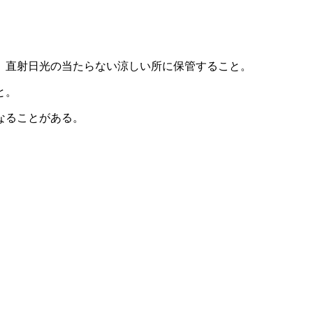
、直射日光の当たらない涼しい所に保管すること。
と。
なることがある。