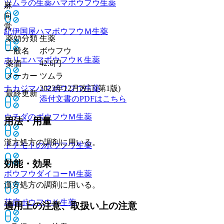
ツムラの生薬ハマボウフウ
生薬
麻
向
覚
紀伊国屋ハマボウフウＭ
生薬
薬効分類
生薬
一般名
ボウフウ
ホリエハマボウフウＫ
生薬
薬価
42.6
円
メーカー
ツムラ
ナカジマハマボウフウ
生薬
2023年12月改訂(第1版)
最終更新
添付文書のPDFはこちら
ウチダのボウフウＭ
生薬
用法・用量
漢方処方の調剤に用いる。
トチモトのボウフウ
生薬
効能・効果
ボウフウダイコーＭ
生薬
漢方処方の調剤に用いる。
花扇ボウフウＫ
生薬
適用上の注意、取扱い上の注意