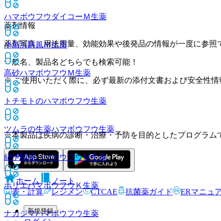
ハマボウフウダイコーＭ
生薬
薬剤情報
薬剤写真、用法用量、効能効果や後発品の情報が一度に参照
小島浜防風Ｍ
生薬
一般名、製品名どちらでも検索可能！
高砂ハマボウフウＭ
生薬
※ ご使用いただく際に、必ず最新の添付文書および安全性情
トチモトのハマボウフウ
生薬
ツムラの生薬ハマボウフウ
生薬
※本製品は疾病の診断・治療・予防を目的としたプログラム
紀伊国屋ハマボウフウＭ
生薬
ホーム
ノート
ホリエハマボウフウＫ
生薬
表・計算
レジメン
CTCAE
抗菌薬ガイド
ERマニュ
新規登録
ナカジマハマボウフウ
生薬