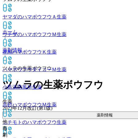
ヤマダのハマボウフウＡ
生薬
ホーム
ウチダのハマボウフウＭ
生薬
薬剤情報
花扇ハマボウフウＫ
生薬
ツムラの生薬ボウフウ
ハマボウフウダイコーＭ
生薬
ツムラの生薬ボウフウ
小島浜防風Ｍ
生薬
生薬
高砂ハマボウフウＭ
生薬
2023年12月改訂(第1版)
薬剤情報
他
トチモトのハマボウフウ
生薬
毒
劇