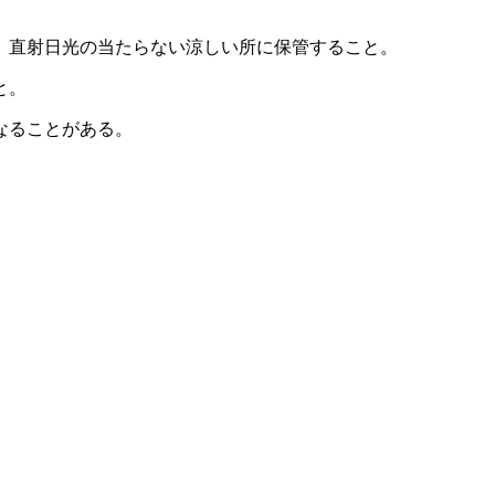
、直射日光の当たらない涼しい所に保管すること。
と。
なることがある。