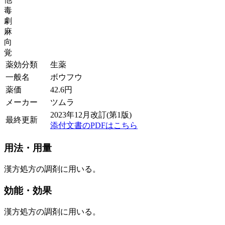
毒
劇
麻
向
覚
薬効分類
生薬
一般名
ボウフウ
薬価
42.6
円
メーカー
ツムラ
2023年12月改訂(第1版)
最終更新
添付文書のPDFはこちら
用法・用量
漢方処方の調剤に用いる。
効能・効果
漢方処方の調剤に用いる。