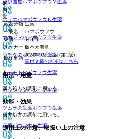
紀伊国屋ハマボウフウＭ
生薬
麻
向
覚
ホリエハマボウフウＫ
生薬
薬効分類
生薬
一般名
ハマボウフウ
ナカジマハマボウフウ
生薬
薬価
54.4
円
メーカー
栃本天海堂
ウチダのボウフウＭ
生薬
2024年02月改訂(第1版)
最終更新
添付文書のPDFはこちら
トチモトのボウフウ
生薬
用法・用量
漢方処方の調剤に用いる。
ボウフウダイコーＭ
生薬
効能・効果
ツムラの生薬ボウフウ
生薬
漢方処方の調剤に用いる。
花扇ボウフウＫ
生薬
適用上の注意、取扱い上の注意