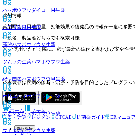
ハマボウフウダイコーＭ
生薬
薬剤情報
薬剤写真、用法用量、効能効果や後発品の情報が一度に参照
小島浜防風Ｍ
生薬
一般名、製品名どちらでも検索可能！
高砂ハマボウフウＭ
生薬
※ ご使用いただく際に、必ず最新の添付文書および安全性情
ツムラの生薬ハマボウフウ
生薬
紀伊国屋ハマボウフウＭ
生薬
※本製品は疾病の診断・治療・予防を目的としたプログラム
ホリエハマボウフウＫ
生薬
ホーム
ノート
ナカジマハマボウフウ
生薬
表・計算
レジメン
CTCAE
抗菌薬ガイド
ERマニュ
新規登録
ウチダのボウフウＭ
生薬