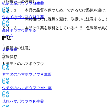
（取扱い上の注意）
紀伊国屋ボウフウＭ
生薬
２０．１． 本品の品質を保つため、できるだけ湿気を避け
ツルイのボウフウＭ
生薬
２０．２． 開封後は特に湿気を避け、取扱いに注意するこ
２０．３． 本品は生薬を原料としているので、色調等が異
高砂ボウフウＭ
生薬
ホーム
貯法
（保管上の注意）
薬剤情報
室温保存。
トチモトのハマボウフウ
ヤマダのハマボウフウＡ
生薬
ウチダのハマボウフウＭ
生薬
花扇ハマボウフウＫ
生薬