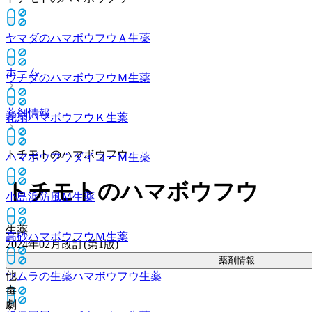
ヤマダのハマボウフウＡ
生薬
ホーム
ウチダのハマボウフウＭ
生薬
薬剤情報
花扇ハマボウフウＫ
生薬
トチモトのハマボウフウ
ハマボウフウダイコーＭ
生薬
トチモトのハマボウフウ
小島浜防風Ｍ
生薬
生薬
高砂ハマボウフウＭ
生薬
2024年02月改訂(第1版)
薬剤情報
他
ツムラの生薬ハマボウフウ
生薬
毒
劇