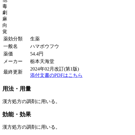
毒
劇
麻
向
覚
薬効分類
生薬
一般名
ハマボウフウ
薬価
54.4
円
メーカー
栃本天海堂
2024年02月改訂(第1版)
最終更新
添付文書のPDFはこちら
用法・用量
漢方処方の調剤に用いる。
効能・効果
漢方処方の調剤に用いる。