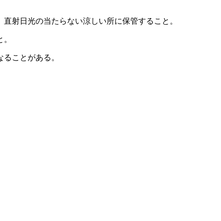
、直射日光の当たらない涼しい所に保管すること。
と。
なることがある。