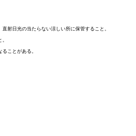
、直射日光の当たらない涼しい所に保管すること。
と。
なることがある。