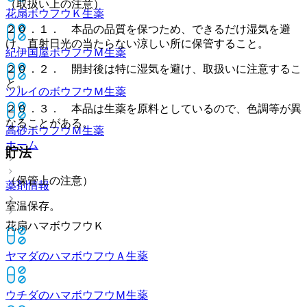
（取扱い上の注意）
花扇ボウフウＫ
生薬
２０．１． 本品の品質を保つため、できるだけ湿気を避
け、直射日光の当たらない涼しい所に保管すること。
紀伊国屋ボウフウＭ
生薬
２０．２． 開封後は特に湿気を避け、取扱いに注意するこ
と。
ツルイのボウフウＭ
生薬
２０．３． 本品は生薬を原料としているので、色調等が異
なることがある。
高砂ボウフウＭ
生薬
ホーム
貯法
（保管上の注意）
薬剤情報
室温保存。
花扇ハマボウフウＫ
ヤマダのハマボウフウＡ
生薬
ウチダのハマボウフウＭ
生薬