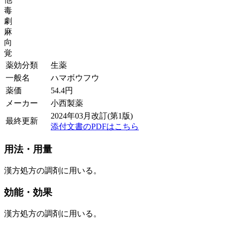
毒
劇
麻
向
覚
薬効分類
生薬
一般名
ハマボウフウ
薬価
54.4
円
メーカー
小西製薬
2024年03月改訂(第1版)
最終更新
添付文書のPDFはこちら
用法・用量
漢方処方の調剤に用いる。
効能・効果
漢方処方の調剤に用いる。