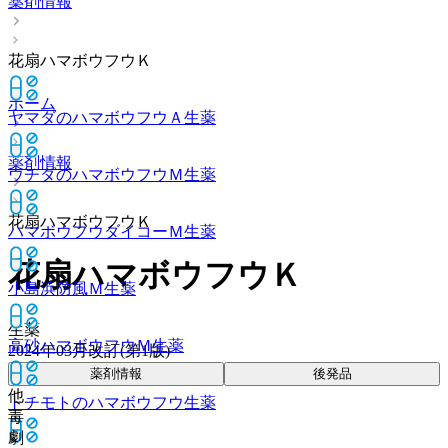
薬剤情報
花扇ハマボウフウＫ
ホーム
ヤマダのハマボウフウＡ
生薬
薬剤情報
ウチダのハマボウフウＭ
生薬
花扇ハマボウフウＫ
ハマボウフウダイコーＭ
生薬
花扇ハマボウフウＫ
小島浜防風Ｍ
生薬
生薬
高砂ハマボウフウＭ
生薬
2024年03月改訂(第1版)
薬剤情報
後発品
他
トチモトのハマボウフウ
生薬
毒
劇