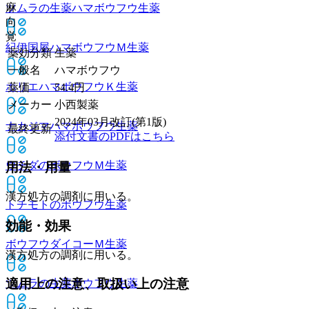
麻
ツムラの生薬ハマボウフウ
生薬
向
覚
紀伊国屋ハマボウフウＭ
生薬
薬効分類
生薬
一般名
ハマボウフウ
ホリエハマボウフウＫ
生薬
薬価
54.4
円
メーカー
小西製薬
2024年03月改訂(第1版)
ナカジマハマボウフウ
生薬
最終更新
添付文書のPDFはこちら
ウチダのボウフウＭ
生薬
用法・用量
漢方処方の調剤に用いる。
トチモトのボウフウ
生薬
効能・効果
ボウフウダイコーＭ
生薬
漢方処方の調剤に用いる。
適用上の注意、取扱い上の注意
ツムラの生薬ボウフウ
生薬