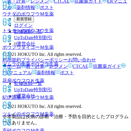
表・計算
レジメン
CTCAE
抗菌薬ガイド
ERマニュ
アル
薬剤情報
ポスト
ウチダのボウフウＭ
生薬
新規登録
ログイン
トチモトのボウフウ
生薬
監修医師一覧
UpToDate特別割引
運営会社
ボウフウダイコーＭ
生薬
© 2021 HOKUTO Inc. All rights reserved.
利用規約
プライバシーポリシー
お問い合わせ
ツムラの生薬ボウフウ
生薬
ホーム
表・計算
レジメン
CTCAE
抗菌薬ガイド
ERマニュアル
薬剤情報
ポスト
花扇ボウフウＫ
生薬
監修医師一覧
UpToDate特別割引
運営会社
紀伊国屋ボウフウＭ
生薬
© 2021 HOKUTO Inc. All rights reserved.
ツルイのボウフウＭ
生薬
※本製品は疾病の診断・治療・予防を目的としたプログラム
ではありません。
高砂ボウフウＭ
生薬