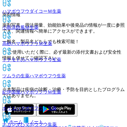
ハマボウフウダイコーＭ
生薬
薬剤情報
薬剤写真、用法用量、効能効果や後発品の情報が一度に参照
小島浜防風Ｍ
生薬
でき、関連情報へ簡単にアクセスができます。
一般名、製品名どちらでも検索可能！
高砂ハマボウフウＭ
生薬
※ ご使用いただく際に、必ず最新の添付文書および安全性
情報も併せてご確認下さい。
トチモトのハマボウフウ
生薬
ツムラの生薬ハマボウフウ
生薬
※本製品は疾病の診断・治療・予防を目的としたプログラム
紀伊国屋ハマボウフウＭ
生薬
ではありません。
ホリエハマボウフウＫ
生薬
ホーム
ノート
ナカジマハマボウフウ
生薬