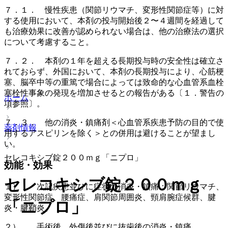
７．１． 慢性疾患（関節リウマチ、変形性関節症等）に対
する使用において、本剤の投与開始後２〜４週間を経過して
も治療効果に改善が認められない場合は、他の治療法の選択
について考慮すること。
７．２． 本剤の１年を超える長期投与時の安全性は確立さ
れておらず、外国において、本剤の長期投与により、心筋梗
塞、脳卒中等の重篤で場合によっては致命的な心血管系血栓
塞栓性事象の発現を増加させるとの報告がある〔１．警告の
ホーム
項参照〕。
７．３． 他の消炎・鎮痛剤＜心血管系疾患予防の目的で使
薬剤情報
用するアスピリンを除く＞との併用は避けることが望まし
い。
セレコキシブ錠２００ｍｇ「ニプロ」
効能・効果
セレコキシブ錠２００ｍｇ
１）． 次記疾患並びに症状の消炎・鎮痛：関節リウマチ、
変形性関節症、腰痛症、肩関節周囲炎、頸肩腕症候群、腱
「ニプロ」
炎・腱鞘炎。
２）． 手術後、外傷後並びに抜歯後の消炎・鎮痛。