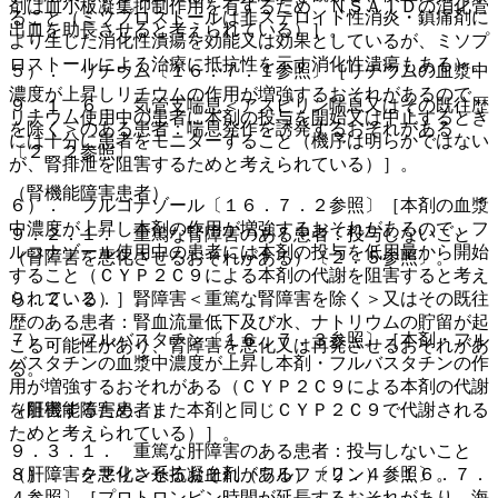
剤は血小板凝集抑制作用を有するため、ＮＳＡＩＤの消化管
ること（ミソプロストールは非ステロイド性消炎・鎮痛剤に
出血を助長させると考えられている）］。
より生じた消化性潰瘍を効能又は効果としているが、ミソプ
ロストールによる治療に抵抗性を示す消化性潰瘍もある）。
５）． リチウム〔１６．７．１参照〕［リチウムの血漿中
濃度が上昇しリチウムの作用が増強するおそれがあるので、
９．１．６． 気管支喘息＜アスピリン喘息又はその既往歴
リチウム使用中の患者に本剤の投与を開始又は中止するとき
を除く＞のある患者：喘息発作を誘発するおそれがある
には十分に患者をモニターすること（機序は明らかではない
〔２．２参照〕。
が、腎排泄を阻害するためと考えられている）］。
（腎機能障害患者）
６）． フルコナゾール〔１６．７．２参照〕［本剤の血漿
中濃度が上昇し本剤の作用が増強するおそれがあるので、フ
９．２．１． 重篤な腎障害のある患者：投与しないこと
ルコナゾール使用中の患者には本剤の投与を低用量から開始
（腎障害を悪化させるおそれがある）〔２．５参照〕。
すること（ＣＹＰ２Ｃ９による本剤の代謝を阻害すると考え
９．２．２． 腎障害＜重篤な腎障害を除く＞又はその既往
られている）］。
歴のある患者：腎血流量低下及び水、ナトリウムの貯留が起
７）． フルバスタチン〔１６．７．３参照〕［本剤・フル
こる可能性があり、腎障害を悪化又は再発させるおそれがあ
バスタチンの血漿中濃度が上昇し本剤・フルバスタチンの作
る。
用が増強するおそれがある（ＣＹＰ２Ｃ９による本剤の代謝
（肝機能障害患者）
を阻害するため、また本剤と同じＣＹＰ２Ｃ９で代謝される
ためと考えられている）］。
９．３．１． 重篤な肝障害のある患者：投与しないこと
（肝障害を悪化させるおそれがある）〔２．４参照〕。
８）． クマリン系抗凝血剤（ワルファリン）〔１６．７．
４参照〕［プロトロンビン時間が延長するおそれがあり、海