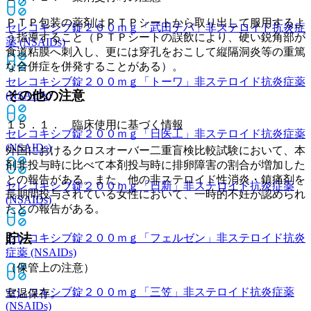
ＰＴＰ包装の薬剤はＰＴＰシートから取り出して服用するよ
セレコキシブ錠２００ｍｇ「武田テバ」
非ステロイド抗炎症
う指導すること（ＰＴＰシートの誤飲により、硬い鋭角部が
薬 (NSAIDs)
食道粘膜へ刺入し、更には穿孔をおこして縦隔洞炎等の重篤
な合併症を併発することがある）。
セレコキシブ錠２００ｍｇ「トーワ」
非ステロイド抗炎症薬
その他の注意
(NSAIDs)
１５．１． 臨床使用に基づく情報
セレコキシブ錠２００ｍｇ「日医工」
非ステロイド抗炎症薬
(NSAIDs)
外国におけるクロスオーバー二重盲検比較試験において、本
剤非投与時に比べて本剤投与時に排卵障害の割合が増加した
との報告がある。また、他の非ステロイド性消炎・鎮痛剤を
セレコキシブ錠２００ｍｇ「日新」
非ステロイド抗炎症薬
長期間投与されている女性において、一時的不妊が認められ
(NSAIDs)
たとの報告がある。
貯法
セレコキシブ錠２００ｍｇ「フェルゼン」
非ステロイド抗炎
症薬 (NSAIDs)
（保管上の注意）
セレコキシブ錠２００ｍｇ「三笠」
非ステロイド抗炎症薬
室温保存。
(NSAIDs)