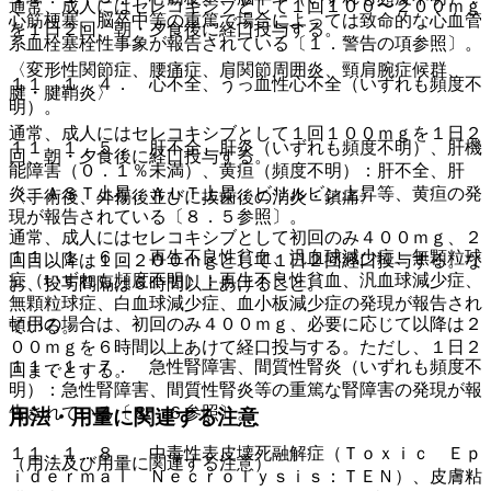
通常、成人にはセレコキシブとして１回１００〜２００ｍｇ
心筋梗塞、脳卒中等の重篤で場合によっては致命的な心血管
を１日２回、朝・夕食後に経口投与する。
系血栓塞栓性事象が報告されている〔１．警告の項参照〕。
〈変形性関節症、腰痛症、肩関節周囲炎、頸肩腕症候群、
１１．１．４． 心不全、うっ血性心不全（いずれも頻度不
腱・腱鞘炎〉
明）。
通常、成人にはセレコキシブとして１回１００ｍｇを１日２
１１．１．５． 肝不全、肝炎（いずれも頻度不明）、肝機
回、朝・夕食後に経口投与する。
能障害（０．１％未満）、黄疸（頻度不明）：肝不全、肝
炎、ＡＳＴ上昇、ＡＬＴ上昇、ビリルビン上昇等、黄疸の発
〈手術後、外傷後並びに抜歯後の消炎・鎮痛〉
現が報告されている〔８．５参照〕。
通常、成人にはセレコキシブとして初回のみ４００ｍｇ、２
１１．１．６． 再生不良性貧血、汎血球減少症、無顆粒球
回目以降は１回２００ｍｇとして１日２回経口投与する。な
症（いずれも頻度不明）：再生不良性貧血、汎血球減少症、
お、投与間隔は６時間以上あけること。
無顆粒球症、白血球減少症、血小板減少症の発現が報告され
頓用の場合は、初回のみ４００ｍｇ、必要に応じて以降は２
ている。
００ｍｇを６時間以上あけて経口投与する。ただし、１日２
１１．１．７． 急性腎障害、間質性腎炎（いずれも頻度不
回までとする。
明）：急性腎障害、間質性腎炎等の重篤な腎障害の発現が報
告されている〔８．６参照〕。
用法・用量に関連する注意
１１．１．８． 中毒性表皮壊死融解症（Ｔｏｘｉｃ Ｅｐ
（用法及び用量に関連する注意）
ｉｄｅｒｍａｌ Ｎｅｃｒｏｌｙｓｉｓ：ＴＥＮ）、皮膚粘