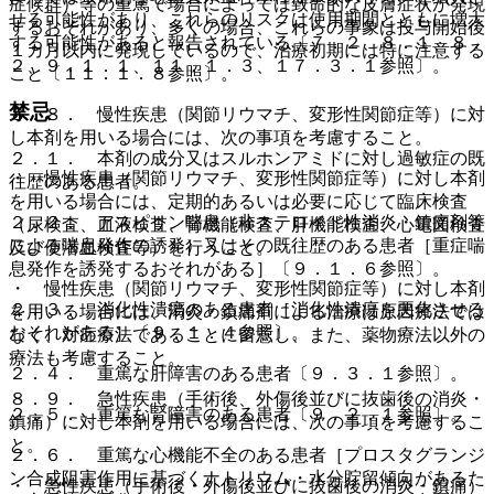
症候群）等の重篤で場合によっては致命的な皮膚症状が発現
せる可能性があり、これらのリスクは使用期間とともに増大
するおそれがあり、多くの場合、これらの事象は投与開始後
する可能性があると報告されている〔７．２、８．１、８．
１カ月以内に発現しているので、治療初期には特に注意する
２、９．１．１、１１．１．３、１７．３．１参照〕。
こと〔１１．１．８参照〕。
禁忌
８．８． 慢性疾患（関節リウマチ、変形性関節症等）に対
し本剤を用いる場合には、次の事項を考慮すること。
２．１． 本剤の成分又はスルホンアミドに対し過敏症の既
・ 慢性疾患（関節リウマチ、変形性関節症等）に対し本剤
往歴のある患者。
を用いる場合には、定期的あるいは必要に応じて臨床検査
２．２． アスピリン喘息（非ステロイド性消炎・鎮痛剤等
（尿検査、血液検査、腎機能検査、肝機能検査、心電図検査
による喘息発作の誘発）又はその既往歴のある患者［重症喘
及び便潜血検査等）を行うこと。
息発作を誘発するおそれがある］〔９．１．６参照〕。
・ 慢性疾患（関節リウマチ、変形性関節症等）に対し本剤
２．３． 消化性潰瘍のある患者［消化性潰瘍を悪化させる
を用いる場合には、消炎・鎮痛剤による治療は原因療法では
おそれがある］〔９．１．４参照〕。
なく、対症療法であることに留意し、また、薬物療法以外の
療法も考慮すること。
２．４． 重篤な肝障害のある患者〔９．３．１参照〕。
８．９． 急性疾患（手術後、外傷後並びに抜歯後の消炎・
２．５． 重篤な腎障害のある患者〔９．２．１参照〕。
鎮痛）に対し本剤を用いる場合には、次の事項を考慮するこ
と。
２．６． 重篤な心機能不全のある患者［プロスタグランジ
ン合成阻害作用に基づくナトリウム・水分貯留傾向があるた
・ 急性疾患（手術後・外傷後並びに抜歯後の消炎・鎮痛）