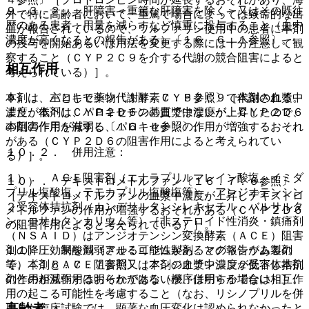
９．３．２． 肝障害＜重篤な肝障害を除く＞又はその既往
外で特に高齢者において、重篤で場合によっては致命的な出
歴のある患者：用量を減らすなど慎重に投与すること（血中
血が報告されているので、ワルファリン使用中の患者に本剤
濃度が高くなるとの報告がある）〔１６．６．１参照〕。
の投与を開始あるいは用法を変更する際には十分注意して観
察すること（ＣＹＰ２Ｃ９を介する代謝の競合阻害によると
相互作用
考えられている）］。
本剤は、主として薬物代謝酵素ＣＹＰ２Ｃ９で代謝される。
９）． パロキセチン〔１６．７．５参照〕［本剤の血漿中
また、本剤はＣＹＰ２Ｄ６の基質ではないが、ＣＹＰ２Ｄ６
濃度が低下し、パロキセチンの血漿中濃度が上昇したので、
の阻害作用を有する〔１６．４参照〕。
本剤の作用が減弱し、パロキセチンの作用が増強するおそれ
がある（ＣＹＰ２Ｄ６の阻害作用によると考えられてい
１０．２． 併用注意：
る）］。
１）． ＡＣＥ阻害剤（エナラプリルマレイン酸塩、イミダ
１０）． デキストロメトルファン〔１６．７．６参照〕
プリル塩酸塩、テモカプリル塩酸塩等）、アンジオテンシン
［デキストロメトルファンの血漿中濃度が上昇しデキストロ
２受容体拮抗剤（カンデサルタンシレキセチル、バルサルタ
メトルファンの作用が増強するおそれがある（ＣＹＰ２Ｄ６
ン、ロサルタンカリウム等）［非ステロイド性消炎・鎮痛剤
の阻害作用によると考えられている）］。
（ＮＳＡＩＤ）はアンジオテンシン変換酵素（ＡＣＥ）阻害
剤の降圧効果を減弱させる可能性があるとの報告があるの
１１）． 制酸剤（アルミニウム製剤、マグネシウム製剤
で、本剤とＡＣＥ阻害剤又はアンジオテンシン２受容体拮抗
等）〔１６．７．７参照〕［本剤の血漿中濃度が低下し本剤
剤との相互作用は明らかではないが、併用する場合は相互作
の作用が減弱するおそれがある（機序は明らかでない）］。
用の起こる可能性を考慮すること（なお、リシノプリルを併
高齢者
用した臨床試験では、顕著な血圧変化は認められなかったと