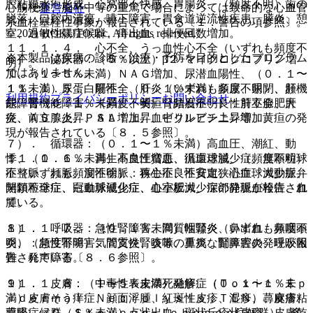
腔粘膜水疱形成、心窩部不快感、胃腸炎、（頻度不明）歯の
心筋梗塞、脳卒中等の重篤で場合によっては致命的な心血管
運営会社
脱落、口腔内潰瘍、嚥下障害、胃食道逆流性疾患、膵炎、憩
系血栓塞栓性事象が報告されている〔１．警告の項参照〕。
© 2021 HOKUTO Inc. All rights reserved.
室、過敏性腸症候群、痔出血、排便回数増加。
１１．１．４． 心不全、うっ血性心不全（いずれも頻度不
※本製品は疾病の診断・治療・予防を目的としたプログラム
６）． 泌尿器：（５％以上）β２−マイクログロブリン増
明）。
ではありません。
加、（１〜５％未満）ＮＡＧ増加、尿潜血陽性、（０．１〜
１１．１．５． 肝不全、肝炎（いずれも頻度不明）、肝機
１％未満）尿蛋白陽性、（０．１％未満）多尿、尿閉、頻
利用規約
プライバシーポリシー
お問い合わせ
能障害（０．１％未満）、黄疸（頻度不明）：肝不全、肝
尿、腎機能障害、（頻度不明）腎結石症、良性前立腺肥大
炎、ＡＳＴ上昇、ＡＬＴ上昇、ビリルビン上昇等、黄疸の発
症、前立腺炎、ＰＳＡ増加、血中クレアチニン増加。
現が報告されている〔８．５参照〕。
７）． 循環器：（０．１〜１％未満）高血圧、潮紅、動
１１．１．６． 再生不良性貧血、汎血球減少症、無顆粒球
悸、（０．１％未満）高血圧増悪、循環虚脱、（頻度不明）
症（いずれも頻度不明）：再生不良性貧血、汎血球減少症、
不整脈、頻脈、洞性徐脈、狭心症、不安定狭心症、大動脈弁
無顆粒球症、白血球減少症、血小板減少症の発現が報告され
閉鎖不全症、冠動脈硬化症、心室肥大、深部静脈血栓症、血
ている。
腫。
１１．１．７． 急性腎障害、間質性腎炎（いずれも頻度不
８）． 呼吸器：（０．１％未満）咽頭炎、鼻出血、鼻咽頭
明）：急性腎障害、間質性腎炎等の重篤な腎障害の発現が報
炎、（頻度不明）気管支炎、咳嗽、鼻炎、副鼻腔炎、呼吸困
告されている〔８．６参照〕。
難、発声障害。
１１．１．８． 中毒性表皮壊死融解症（Ｔｏｘｉｃ Ｅｐ
９）． 皮膚：（１〜５％未満）発疹、（０．１〜１％未
ｉｄｅｒｍａｌ Ｎｅｃｒｏｌｙｓｉｓ：ＴＥＮ）、皮膚粘
満）皮膚そう痒症、顔面浮腫、紅斑性皮疹、湿疹、蕁麻疹、
膜眼症候群（Ｓｔｅｖｅｎｓ−Ｊｏｈｎｓｏｎ症候群）、多
薬疹、（０．１％未満）点状出血、斑状丘疹状皮疹、皮膚乾