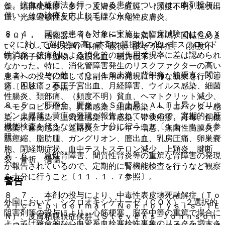
と。抗血小板療法を行っている患者については、本剤投与に
燥、頭部粃糠疹、多汗、皮膚炎、紅斑、（頻度不明）斑状出
伴い、その治療を中止してはならない。
血、光線過敏性反応、脱毛症、水疱性皮膚炎。
８．４． 国内で患者を対象に実施した臨床試験ではＣＯＸ
１０）． 感覚器：（０．１〜１％未満）耳鳴、回転性めま
−２に対して選択性の高い本剤と選択性の低い非ステロイド
い、（０．１％未満）耳痛、霧視、眼そう痒症、（頻度不
性消炎・鎮痛剤による消化管の副作用発現率に差は認められ
明）硝子体浮遊物、結膜出血、聴力低下。
なかった。特に、消化管障害発生のリスクファクターの高い
１１）． その他：（０．１％未満）背部痛、筋硬直、関節
患者への投与に際しては副作用の発現に十分な観察を行うこ
痛、四肢痛、不正子宮出血、月経障害、ウイルス感染、細菌
と〔１８．２参照〕。
性腸炎、頚部痛、（頻度不明）貧血、ヘマトクリット減少、
８．５． 肝不全、肝炎、ＡＳＴ上昇、ＡＬＴ上昇、ビリル
ヘモグロビン増加、真菌感染、細菌感染、ヘリコバクター感
ビン上昇等、黄疸の発現が報告されているので、定期的に肝
染、尿路感染、上気道感染、耳感染、帯状疱疹、丹毒、創傷
機能検査を行うなど観察を十分に行うこと〔１１．１．５参
感染、歯肉感染、迷路炎、アレルギー増悪、無菌性髄膜炎、
照〕。
筋痙縮、脂肪腫、ガングリオン、膣出血、乳房圧痛、卵巣嚢
胞、閉経期症状、血中テストステロン減少、上顆炎、腱断
８．６． 急性腎障害、間質性腎炎等の重篤な腎障害の発現
裂、骨折、損傷。
が報告されているので、定期的に腎機能検査を行うなど観察
を十分に行うこと〔１１．１．７参照〕。
警告
８．７． 本剤の投与により、中毒性表皮壊死融解症（Ｔｏ
外国において、シクロオキシゲナーゼ（ＣＯＸ）−２選択的
ｘｉｃ Ｅｐｉｄｅｒｍａｌ Ｎｅｃｒｏｌｙｓｉｓ：ＴＥ
阻害剤等の投与により、心筋梗塞、脳卒中等の重篤で場合に
Ｎ）、皮膚粘膜眼症候群（Ｓｔｅｖｅｎｓ−Ｊｏｈｎｓｏｎ
よっては致命的な心血管系血栓塞栓性事象のリスクを増大さ