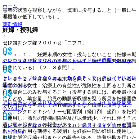
ホーム
患者の状態を観察しながら、慎重に投与すること（一般に生
理機能が低下している）。
薬剤情報
妊婦・授乳婦
セレコキシブ錠２００ｍｇ「ニプロ」
（妊婦）
９．５．１． 妊娠末期の女性：投与しないこと（妊娠末期
セレコックス錠２００ｍｇ
非ステロイド抗炎症薬 (NSAIDs)
のマウス及びヒツジへの投与において、胎仔動脈管収縮が報
告されている）〔２．８参照〕。
セレコキシブ錠２００ｍｇ「ＤＳＥＰ」
非ステロイド抗炎症
９．５．２． 妊婦＜妊娠末期を除く＞又は妊娠している可
薬 (NSAIDs)
能性のある女性：治療上の有益性が危険性を上回ると判断さ
れる場合にのみ投与すること（投与する際には、必要最小限
にとどめ、羊水量、胎児の動脈管収縮を疑う所見を妊娠週数
セレコキシブ錠２００ｍｇ「ＪＧ」
非ステロイド抗炎症薬
や投与日数を考慮して適宜確認するなど慎重に投与するこ
(NSAIDs)
と）。シクロオキシゲナーゼ阻害剤（経口剤、坐剤）を妊婦
に使用し、胎児の腎機能障害及び尿量減少、それに伴う羊水
過少症が起きたとの報告がある。シクロオキシゲナーゼ阻害
セレコキシブ錠２００ｍｇ「ＹＤ」
非ステロイド抗炎症薬
剤（全身作用を期待する製剤）を妊娠中期の妊婦に使用し、
(NSAIDs)
胎児動脈管収縮が起きたとの報告がある。培養細胞を用いた