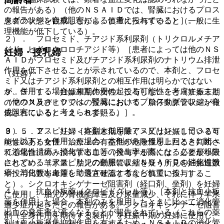
の報告がある）（他のＮＳＡＩＤでは、腎臓におけるプロス
タグランジン合成阻害によると考えられている）］。
患者の状態を観察しながら、慎重に投与すること（一般に生
理機能が低下している）。
２）． フロセミド、チアジド系利尿剤（トリクロルメチア
ジド、ヒドロクロロチアジド等）［患者によっては他のＮＳ
妊婦・授乳婦
ＡＩＤがフロセミド及びチアジド系利尿剤のナトリウム排泄
作用を低下させることが示されているので、本剤と、フロセ
（妊婦）
ミド又はチアジド系利尿剤との相互作用は明らかではない
が、併用する場合は相互作用の起こる可能性を考慮すること
９．５．１． 妊娠末期の女性：投与しないこと（妊娠末期
（他のＮＳＡＩＤでは、腎臓におけるプロスタグランジン合
のマウス及びヒツジへの投与において、胎仔動脈管収縮が報
成阻害によると考えられている）］。
告されている）〔２．８参照〕。
３）． アスピリン［本剤と低用量アスピリン（１日３２５
９．５．２． 妊婦＜妊娠末期を除く＞又は妊娠している可
ｍｇ以下）を併用した場合、本剤のみを服用したときに比べ
能性のある女性：治療上の有益性が危険性を上回ると判断さ
て消化性潰瘍・消化管出血等の発生率が高くなることが報告
れる場合にのみ投与すること（投与する際には、必要最小限
されている（アスピリンの併用によりＮＳＡＩＤの消化性潰
にとどめ、羊水量、胎児の動脈管収縮を疑う所見を妊娠週数
瘍・消化管出血等を助長させると考えられている）］。
や投与日数を考慮して適宜確認するなど慎重に投与するこ
と）。シクロオキシゲナーゼ阻害剤（経口剤、坐剤）を妊婦
４）． 抗血小板薬（クロピドグレル等）［本剤と抗血小板
に使用し、胎児の腎機能障害及び尿量減少、それに伴う羊水
薬を併用した場合、本剤のみを服用したときに比べて消化管
過少症が起きたとの報告がある。シクロオキシゲナーゼ阻害
出血の発生率が高くなることが報告されている（これらの薬
剤（全身作用を期待する製剤）を妊娠中期の妊婦に使用し、
剤は血小板凝集抑制作用を有するため、ＮＳＡＩＤの消化管