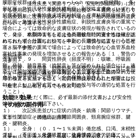
膜眼症候群（Ｓｔｅｖｅｎｓ−Ｊｏｈｎｓｏｎ症候群）、多
７．１． 慢性疾患（関節リウマチ、変形性関節症等）に対
形紅斑、急性汎発性発疹性膿疱症、剥脱性皮膚炎（いずれも
する使用において、本剤の投与開始後２〜４週間を経過して
頻度不明）：中毒性表皮壊死融解症、皮膚粘膜眼症候群、多
も治療効果に改善が認められない場合は、他の治療法の選択
形紅斑、急性汎発性発疹性膿疱症、剥脱性皮膚炎等の重篤で
について考慮すること。
場合によっては致命的な皮膚症状の発現が報告されているの
７．２． 本剤の１年を超える長期投与時の安全性は確立さ
で、発疹、粘膜障害もしくは他の過敏症に関連する徴候が認
れておらず、外国において、本剤の長期投与により、心筋梗
められた場合は直ちに投与を中止し、適切な処置を行うこと
塞、脳卒中等の重篤で場合によっては致命的な心血管系血栓
〔８．７参照〕。
塞栓性事象の発現を増加させるとの報告がある〔１．警告の
薬剤情報
１１．１．９． 間質性肺炎（頻度不明）：咳嗽、呼吸困
項参照〕。
難、発熱、肺音異常（捻髪音）等が認められた場合には、速
薬剤写真、用法用量、効能効果や後発品の情報が一度に参照
７．３． 他の消炎・鎮痛剤＜心血管系疾患予防の目的で使
やかに胸部Ｘ線、速やかに胸部ＣＴ、速やかに血清マーカー
でき、関連情報へ簡単にアクセスができます。
用するアスピリンを除く＞との併用は避けることが望まし
等の検査を実施すること（間質性肺炎が疑われた場合には投
い。
与を中止し、副腎皮質ホルモン剤の投与等の適切な処置を行
一般名、製品名どちらでも検索可能！
うこと）。
効能・効果
※ ご使用いただく際に、必ず最新の添付文書および安全性
情報も併せてご確認下さい。
その他の副作用
１）． 次記疾患並びに症状の消炎・鎮痛：関節リウマチ、
変形性関節症、腰痛症、肩関節周囲炎、頸肩腕症候群、腱
１１．２． その他の副作用
炎・腱鞘炎。
１）． 全身：（０．１〜１％未満）倦怠感、口渇、末梢性
２）． 手術後、外傷後並びに抜歯後の消炎・鎮痛。
浮腫、（０．１％未満）悪寒、全身浮腫、疲労、ほてり、体
※本製品は疾病の診断・治療・予防を目的としたプログラム