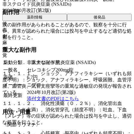
非ステロイド抗炎症薬 (NSAIDs)
2024年10月改訂(第2版)
副作用
薬剤情報
後発品
後
次の副作用があらわれることがあるので、観察を十分に行
毒
い、異常が認められた場合には投与を中止するなど適切な処
劇
置を行うこと。
麻
向
重大な副作用
覚
薬効分類
非ステロイド抗炎症薬 (NSAIDs)
１１．１． 重大な副作用
一般名
セレコキシブ200mg錠
１１．１．１． ショック、アナフィラキシー（いずれも頻
薬価
6.7
円
度不明）：ショック、アナフィラキシー、呼吸困難、血管浮
メーカー
ニプロ
腫、血管炎、気管支痙攣等の重篤な過敏症の発現が報告され
2024年10月改訂(第2版)
ている。
最終更新
添付文書のPDFはこちら
１１．１．２． 消化性潰瘍（０．２％）、消化管出血
（０．１％未満）、消化管穿孔（頻度不明）：吐血、下血
用法・用量
（メレナ）等の症状が認められた場合は投与を中止し、適切
な処置を行うこと。
〈関節リウマチ〉
１１．１．３． 心筋梗塞、脳卒中（いずれも頻度不明）：