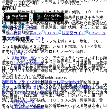
重増加、（頻度不明）インフルエンザ様疾患。
ではありません。
副作用
２）． 精神神経系：（１〜５％未満）傾眠、（０．１〜
１％未満）頭痛、浮動性めまい、味覚異常、（０．１％未
次の副作用があらわれることがあるので、観察を十分に行
満）酩酊感、体位性めまい、感覚鈍麻、意識レベル低下、
い、異常が認められた場合には投与を中止するなど適切な処
（頻度不明）不眠症、睡眠障害、錯乱状態、不安、幻覚、筋
ホーム
ノート
置を行うこと。
緊張亢進、無嗅覚。
表・計算
レジメン
CTCAE
抗菌薬ガイド
ERマニュ
重大な副作用
アル
薬剤情報
ポスト
３）． 肝胆道系：（１〜５％未満）ＡＬＴ増加、（０．
１〜１％未満）ＡＳＴ増加、γ−ＧＴＰ増加、Ａｌ−Ｐ増加、
新規登録
１１．１． 重大な副作用
血中ビリルビン増加、尿ウロビリノーゲン陽性。
ログイン
１１．１．１． ショック、アナフィラキシー（いずれも頻
監修医師一覧
４）． 代謝・栄養：（１〜５％未満）ＢＵＮ増加、（０．
度不明）：ショック、アナフィラキシー、呼吸困難、血管浮
UpToDate特別割引
１〜１％未満）ＣＫ増加、食欲不振、ＬＤＨ増加、尿糖陽
腫、血管炎、気管支痙攣等の重篤な過敏症の発現が報告され
運営会社
性、（０．１％未満）糖尿病、（頻度不明）血中カリウム増
ている。
加、血中ナトリウム増加。
© 2021 HOKUTO Inc. All rights reserved.
利用規約
プライバシーポリシー
お問い合わせ
１１．１．２． 消化性潰瘍（０．２％）、消化管出血
５）． 消化器：（１〜５％未満）腹痛、口内炎、下痢、便
ホーム
表・計算
レジメン
CTCAE
抗菌薬ガイド
（０．１％未満）、消化管穿孔（頻度不明）：吐血、下血
潜血陽性、（０．１〜１％未満）悪心、鼓腸、消化不良、便
（メレナ）等の症状が認められた場合は投与を中止し、適切
ERマニュアル
薬剤情報
ポスト
秘、胃炎、口内乾燥、舌障害、嘔吐、口角びらん、腹部膨
な処置を行うこと。
満、上腹部痛、胃不快感、（０．１％未満）胃腸障害、舌
監修医師一覧
炎、口腔内痛、食道炎、口の感覚鈍麻、アフタ性口内炎、口
１１．１．３． 心筋梗塞、脳卒中（いずれも頻度不明）：
UpToDate特別割引