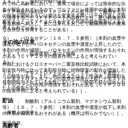
１４．１． 薬剤交付時の注意
外で特に高齢者において、重篤で場合によっては致命的な出
血が報告されているので、ワルファリン使用中の患者に本剤
ＰＴＰ包装の薬剤はＰＴＰシートから取り出して服用するよ
の投与を開始あるいは用法を変更する際には十分注意して観
う指導すること（ＰＴＰシートの誤飲により、硬い鋭角部が
察すること（ＣＹＰ２Ｃ９を介する代謝の競合阻害によると
食道粘膜へ刺入し、更には穿孔をおこして縦隔洞炎等の重篤
考えられている）］。
な合併症を併発することがある）。
９）． パロキセチン〔１６．７．５参照〕［本剤の血漿中
その他の注意
濃度が低下し、パロキセチンの血漿中濃度が上昇したので、
本剤の作用が減弱し、パロキセチンの作用が増強するおそれ
１５．１． 臨床使用に基づく情報
がある（ＣＹＰ２Ｄ６の阻害作用によると考えられてい
る）］。
外国におけるクロスオーバー二重盲検比較試験において、本
剤非投与時に比べて本剤投与時に排卵障害の割合が増加した
１０）． デキストロメトルファン〔１６．７．６参照〕
との報告がある。また、他の非ステロイド性消炎・鎮痛剤を
［デキストロメトルファンの血漿中濃度が上昇しデキストロ
長期間投与されている女性において、一時的不妊が認められ
メトルファンの作用が増強するおそれがある（ＣＹＰ２Ｄ６
たとの報告がある。
の阻害作用によると考えられている）］。
貯法
１１）． 制酸剤（アルミニウム製剤、マグネシウム製剤
等）〔１６．７．７参照〕［本剤の血漿中濃度が低下し本剤
（保管上の注意）
の作用が減弱するおそれがある（機序は明らかでない）］。
室温保存。
高齢者