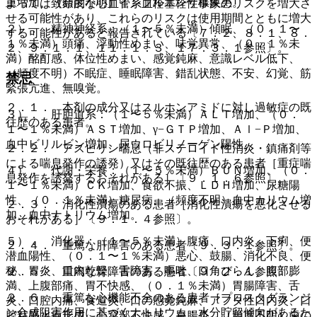
重増加、（頻度不明）インフルエンザ様疾患。
よっては致命的な心血管系血栓塞栓性事象のリスクを増大さ
せる可能性があり、これらのリスクは使用期間とともに増大
２）． 精神神経系：（１〜５％未満）傾眠、（０．１〜
する可能性があると報告されている〔７．２、８．１、８．
１％未満）頭痛、浮動性めまい、味覚異常、（０．１％未
２、９．１．１、１１．１．３、１７．３．１参照〕。
満）酩酊感、体位性めまい、感覚鈍麻、意識レベル低下、
（頻度不明）不眠症、睡眠障害、錯乱状態、不安、幻覚、筋
禁忌
緊張亢進、無嗅覚。
２．１． 本剤の成分又はスルホンアミドに対し過敏症の既
３）． 肝胆道系：（１〜５％未満）ＡＬＴ増加、（０．
往歴のある患者。
１〜１％未満）ＡＳＴ増加、γ−ＧＴＰ増加、Ａｌ−Ｐ増加、
血中ビリルビン増加、尿ウロビリノーゲン陽性。
２．２． アスピリン喘息（非ステロイド性消炎・鎮痛剤等
による喘息発作の誘発）又はその既往歴のある患者［重症喘
４）． 代謝・栄養：（１〜５％未満）ＢＵＮ増加、（０．
息発作を誘発するおそれがある］〔９．１．６参照〕。
１〜１％未満）ＣＫ増加、食欲不振、ＬＤＨ増加、尿糖陽
性、（０．１％未満）糖尿病、（頻度不明）血中カリウム増
２．３． 消化性潰瘍のある患者［消化性潰瘍を悪化させる
加、血中ナトリウム増加。
おそれがある］〔９．１．４参照〕。
５）． 消化器：（１〜５％未満）腹痛、口内炎、下痢、便
２．４． 重篤な肝障害のある患者〔９．３．１参照〕。
潜血陽性、（０．１〜１％未満）悪心、鼓腸、消化不良、便
秘、胃炎、口内乾燥、舌障害、嘔吐、口角びらん、腹部膨
２．５． 重篤な腎障害のある患者〔９．２．１参照〕。
満、上腹部痛、胃不快感、（０．１％未満）胃腸障害、舌
２．６． 重篤な心機能不全のある患者［プロスタグランジ
炎、口腔内痛、食道炎、口の感覚鈍麻、アフタ性口内炎、口
ン合成阻害作用に基づくナトリウム・水分貯留傾向があるた
腔粘膜水疱形成、心窩部不快感、胃腸炎、（頻度不明）歯の