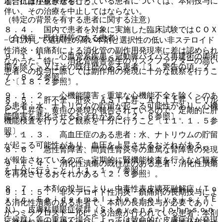
と。抗血小板療法を行っている患者については、本剤投与に
場合には注意させること。
伴い、その治療を中止してはならない。
（特定の背景を有する患者に関する注意）
８．４． 国内で患者を対象に実施した臨床試験ではＣＯＸ
（合併症・既往歴等のある患者）
−２に対して選択性の高い本剤と選択性の低い非ステロイド
性消炎・鎮痛剤による消化管の副作用発現率に差は認められ
９．１．１． 心血管系疾患＜冠動脈バイパス再建術の周術
なかった。特に、消化管障害発生のリスクファクターの高い
期を除く＞又はその既往歴のある患者〔１．警告の項、２．
患者への投与に際しては副作用の発現に十分な観察を行うこ
７、８．２参照〕。
と〔１８．２参照〕。
９．１．２． 心機能障害＜重篤な心機能不全を除く＞のあ
８．５． 肝不全、肝炎、ＡＳＴ上昇、ＡＬＴ上昇、ビリル
る患者：水、ナトリウムの貯留が起こる可能性があり、心機
ビン上昇等、黄疸の発現が報告されているので、定期的に肝
能障害を悪化させるおそれがある〔２．６参照〕。
機能検査を行うなど観察を十分に行うこと〔１１．１．５参
照〕。
９．１．３． 高血圧症のある患者：水、ナトリウムの貯留
が起こる可能性があり、血圧を上昇させるおそれがある。
８．６． 急性腎障害、間質性腎炎等の重篤な腎障害の発現
が報告されているので、定期的に腎機能検査を行うなど観察
９．１．４． 消化性潰瘍の既往歴のある患者：消化性潰瘍
を十分に行うこと〔１１．１．７参照〕。
を再発させるおそれがある〔２．３参照〕。
８．７． 本剤の投与により、中毒性表皮壊死融解症（Ｔｏ
９．１．５． 非ステロイド性消炎・鎮痛剤の長期投与によ
ｘｉｃ Ｅｐｉｄｅｒｍａｌ Ｎｅｃｒｏｌｙｓｉｓ：ＴＥ
る消化性潰瘍のある患者で、本剤の長期投与が必要であり、
Ｎ）、皮膚粘膜眼症候群（Ｓｔｅｖｅｎｓ−Ｊｏｈｎｓｏｎ
かつミソプロストールによる治療が行われている患者：本剤
症候群）等の重篤で場合によっては致命的な皮膚症状が発現