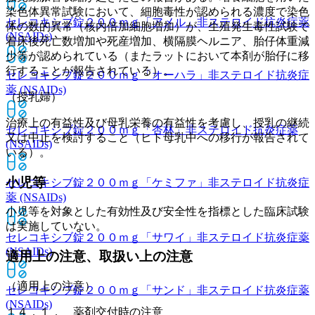
染色体異常試験において、細胞毒性が認められる濃度で染色
セレコキシブ錠２００ｍｇ「アメル」
非ステロイド抗炎症薬
体の数的異常（核内倍加細胞増加）が、生殖発生毒性試験で
(NSAIDs)
着床後死亡数増加や死産増加、横隔膜ヘルニア、胎仔体重減
少等が認められている（またラットにおいて本剤が胎仔に移
行することが報告されている）。
セレコキシブ錠２００ｍｇ「オーハラ」
非ステロイド抗炎症
薬 (NSAIDs)
（授乳婦）
治療上の有益性及び母乳栄養の有益性を考慮し、授乳の継続
セレコキシブ錠２００ｍｇ「杏林」
非ステロイド抗炎症薬
又は中止を検討すること（ヒト母乳中への移行が報告されて
(NSAIDs)
いる）。
小児等
セレコキシブ錠２００ｍｇ「ケミファ」
非ステロイド抗炎症
薬 (NSAIDs)
小児等を対象とした有効性及び安全性を指標とした臨床試験
は実施していない。
セレコキシブ錠２００ｍｇ「サワイ」
非ステロイド抗炎症薬
(NSAIDs)
適用上の注意、取扱い上の注意
（適用上の注意）
セレコキシブ錠２００ｍｇ「サンド」
非ステロイド抗炎症薬
(NSAIDs)
１４．１． 薬剤交付時の注意