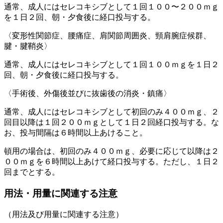
通常、成人にはセレコキシブとして１回１００〜２００ｍｇ
を１日２回、朝・夕食後に経口投与する。
〈変形性関節症、腰痛症、肩関節周囲炎、頸肩腕症候群、
腱・腱鞘炎〉
通常、成人にはセレコキシブとして１回１００ｍｇを１日２
回、朝・夕食後に経口投与する。
〈手術後、外傷後並びに抜歯後の消炎・鎮痛〉
通常、成人にはセレコキシブとして初回のみ４００ｍｇ、２
回目以降は１回２００ｍｇとして１日２回経口投与する。な
お、投与間隔は６時間以上あけること。
頓用の場合は、初回のみ４００ｍｇ、必要に応じて以降は２
００ｍｇを６時間以上あけて経口投与する。ただし、１日２
回までとする。
用法・用量に関連する注意
（用法及び用量に関連する注意）