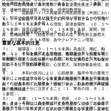
め心機能を悪化させるおそれがある］〔９．１．２参照〕。
脱落、口腔内潰瘍、嚥下障害、胃食道逆流性疾患、膵炎、憩
室、過敏性腸症候群、痔出血、排便回数増加。
２．７． 冠動脈バイパス再建術の周術期患者［外国におい
て、類薬で心筋梗塞及び脳卒中の発現が増加するとの報告が
６）． 泌尿器：（５％以上）β２−マイクログロブリン増
ある］〔９．１．１参照〕。
加、（１〜５％未満）ＮＡＧ増加、尿潜血陽性、（０．１〜
１％未満）尿蛋白陽性、（０．１％未満）多尿、尿閉、頻
２．８． 妊娠末期の女性〔９．５．１参照〕。
尿、腎機能障害、（頻度不明）腎結石症、良性前立腺肥大
症、前立腺炎、ＰＳＡ増加、血中クレアチニン増加。
重要な基本的注意
７）． 循環器：（０．１〜１％未満）高血圧、潮紅、動
８．１． 本剤を使用する場合は、有効最小量を可能な限り
悸、（０．１％未満）高血圧増悪、循環虚脱、（頻度不明）
短期間投与することに留め、長期にわたり漫然と投与しない
不整脈、頻脈、洞性徐脈、狭心症、不安定狭心症、大動脈弁
こと〔１．警告の項参照〕。
閉鎖不全症、冠動脈硬化症、心室肥大、深部静脈血栓症、血
腫。
８．２． 本剤の投与により、心筋梗塞、脳卒中等の重篤で
場合によっては致命的な心血管系血栓塞栓性事象が発現する
８）． 呼吸器：（０．１％未満）咽頭炎、鼻出血、鼻咽頭
おそれがあるので、観察を十分に行い、これらの徴候及び症
炎、（頻度不明）気管支炎、咳嗽、鼻炎、副鼻腔炎、呼吸困
状の発現には十分に注意すること〔１．警告の項、９．１．
難、発声障害。
１参照〕。
９）． 皮膚：（１〜５％未満）発疹、（０．１〜１％未
８．３． 本剤には血小板に対する作用がないので、心血管
満）皮膚そう痒症、顔面浮腫、紅斑性皮疹、湿疹、蕁麻疹、
系疾患予防の目的でアスピリンの代替薬として使用しないこ
薬疹、（０．１％未満）点状出血、斑状丘疹状皮疹、皮膚乾