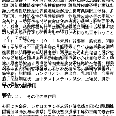
形紅斑、急性汎発性発疹性膿疱症、剥脱性皮膚炎（いずれも
燥、頭部粃糠疹、多汗、皮膚炎、紅斑、（頻度不明）斑状出
頻度不明）：中毒性表皮壊死融解症、皮膚粘膜眼症候群、多
血、光線過敏性反応、脱毛症、水疱性皮膚炎。
形紅斑、急性汎発性発疹性膿疱症、剥脱性皮膚炎等の重篤で
１０）． 感覚器：（０．１〜１％未満）耳鳴、回転性めま
場合によっては致命的な皮膚症状の発現が報告されているの
い、（０．１％未満）耳痛、霧視、眼そう痒症、（頻度不
で、発疹、粘膜障害もしくは他の過敏症に関連する徴候が認
明）硝子体浮遊物、結膜出血、聴力低下。
められた場合は直ちに投与を中止し、適切な処置を行うこと
〔８．７参照〕。
１１）． その他：（０．１％未満）背部痛、筋硬直、関節
痛、四肢痛、不正子宮出血、月経障害、ウイルス感染、細菌
１１．１．９． 間質性肺炎（頻度不明）：咳嗽、呼吸困
性腸炎、頚部痛、（頻度不明）貧血、ヘマトクリット減少、
難、発熱、肺音異常（捻髪音）等が認められた場合には、速
ヘモグロビン増加、真菌感染、細菌感染、ヘリコバクター感
やかに胸部Ｘ線、速やかに胸部ＣＴ、速やかに血清マーカー
染、尿路感染、上気道感染、耳感染、帯状疱疹、丹毒、創傷
等の検査を実施すること（間質性肺炎が疑われた場合には投
感染、歯肉感染、迷路炎、アレルギー増悪、無菌性髄膜炎、
与を中止し、副腎皮質ホルモン剤の投与等の適切な処置を行
筋痙縮、脂肪腫、ガングリオン、膣出血、乳房圧痛、卵巣嚢
うこと）。
胞、閉経期症状、血中テストステロン減少、上顆炎、腱断
裂、骨折、損傷。
その他の副作用
警告
１１．２． その他の副作用
１）． 全身：（０．１〜１％未満）倦怠感、口渇、末梢性
外国において、シクロオキシゲナーゼ（ＣＯＸ）−２選択的
浮腫、（０．１％未満）悪寒、全身浮腫、疲労、ほてり、体
阻害剤等の投与により、心筋梗塞、脳卒中等の重篤で場合に