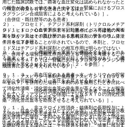
用した臨床試験では、顕著な血圧変化は認められなかったと
の報告がある）（他のＮＳＡＩＤでは、腎臓におけるプロス
（特定の背景を有する患者に関する注意）
タグランジン合成阻害によると考えられている）］。
（合併症・既往歴等のある患者）
２）． フロセミド、チアジド系利尿剤（トリクロルメチア
９．１．１． 心血管系疾患＜冠動脈バイパス再建術の周術
ジド、ヒドロクロロチアジド等）［患者によっては他のＮＳ
期を除く＞又はその既往歴のある患者〔１．警告の項、２．
ＡＩＤがフロセミド及びチアジド系利尿剤のナトリウム排泄
７、８．２参照〕。
作用を低下させることが示されているので、本剤と、フロセ
ミド又はチアジド系利尿剤との相互作用は明らかではない
９．１．２． 心機能障害＜重篤な心機能不全を除く＞のあ
が、併用する場合は相互作用の起こる可能性を考慮すること
る患者：水、ナトリウムの貯留が起こる可能性があり、心機
（他のＮＳＡＩＤでは、腎臓におけるプロスタグランジン合
能障害を悪化させるおそれがある〔２．６参照〕。
成阻害によると考えられている）］。
９．１．３． 高血圧症のある患者：水、ナトリウムの貯留
３）． アスピリン［本剤と低用量アスピリン（１日３２５
が起こる可能性があり、血圧を上昇させるおそれがある。
ｍｇ以下）を併用した場合、本剤のみを服用したときに比べ
て消化性潰瘍・消化管出血等の発生率が高くなることが報告
９．１．４． 消化性潰瘍の既往歴のある患者：消化性潰瘍
されている（アスピリンの併用によりＮＳＡＩＤの消化性潰
を再発させるおそれがある〔２．３参照〕。
瘍・消化管出血等を助長させると考えられている）］。
９．１．５． 非ステロイド性消炎・鎮痛剤の長期投与によ
４）． 抗血小板薬（クロピドグレル等）［本剤と抗血小板
る消化性潰瘍のある患者で、本剤の長期投与が必要であり、
薬を併用した場合、本剤のみを服用したときに比べて消化管
かつミソプロストールによる治療が行われている患者：本剤
出血の発生率が高くなることが報告されている（これらの薬
を継続投与する場合には、十分経過を観察し、慎重に投与す