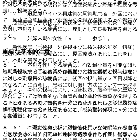
め心機能を悪化させるおそれがある］〔９．１．２参照〕。
に対し本剤を用いる場合には、急性炎症及び疼痛の程度を考
慮し、投与すること。
２．７． 冠動脈バイパス再建術の周術期患者［外国におい
て、類薬で心筋梗塞及び脳卒中の発現が増加するとの報告が
・ 急性疾患（手術後・外傷後並びに抜歯後の消炎・鎮痛）
ある］〔９．１．１参照〕。
に対し本剤を用いる場合には、原則として長期投与を避ける
こと。
２．８． 妊娠末期の女性〔９．５．１参照〕。
・ 急性疾患（手術後・外傷後並びに抜歯後の消炎・鎮痛）
重要な基本的注意
に対し本剤を用いる場合には、原因療法があればこれを行
い、本剤を漫然と投与しないこと。
８．１． 本剤を使用する場合は、有効最小量を可能な限り
短期間投与することに留め、長期にわたり漫然と投与しない
・ 急性疾患（手術後、外傷後並びに抜歯後の消炎・鎮痛）
こと〔１．警告の項参照〕。
に対し本剤を用いる場合には、初回の投与量が２回目以降と
異なることに留意し、患者に対し服用方法について十分説明
８．２． 本剤の投与により、心筋梗塞、脳卒中等の重篤で
すること。
場合によっては致命的な心血管系血栓塞栓性事象が発現する
おそれがあるので、観察を十分に行い、これらの徴候及び症
８．１０． 本剤で報告されている薬理作用により、感染症
状の発現には十分に注意すること〔１．警告の項、９．１．
を不顕性化するおそれがあるので、感染症の発現に十分に注
１参照〕。
意し慎重に投与すること。
８．３． 本剤には血小板に対する作用がないので、心血管
８．１１． 浮動性めまい、回転性めまい、傾眠等が起こる
系疾患予防の目的でアスピリンの代替薬として使用しないこ
ことがあるので、自動車の運転等危険を伴う作業に従事する