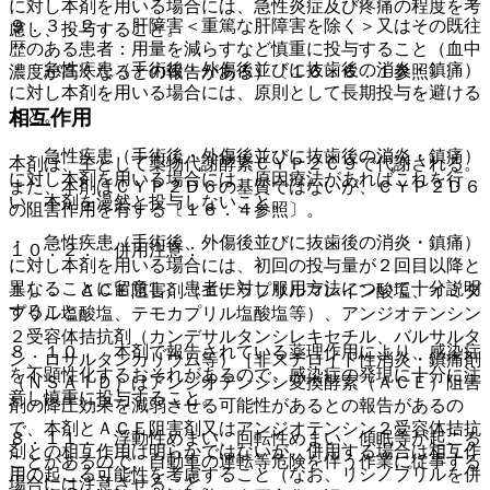
に対し本剤を用いる場合には、急性炎症及び疼痛の程度を考
９．３．２． 肝障害＜重篤な肝障害を除く＞又はその既往
慮し、投与すること。
歴のある患者：用量を減らすなど慎重に投与すること（血中
・ 急性疾患（手術後・外傷後並びに抜歯後の消炎・鎮痛）
濃度が高くなるとの報告がある）〔１６．６．１参照〕。
に対し本剤を用いる場合には、原則として長期投与を避ける
こと。
相互作用
・ 急性疾患（手術後・外傷後並びに抜歯後の消炎・鎮痛）
本剤は、主として薬物代謝酵素ＣＹＰ２Ｃ９で代謝される。
に対し本剤を用いる場合には、原因療法があればこれを行
また、本剤はＣＹＰ２Ｄ６の基質ではないが、ＣＹＰ２Ｄ６
い、本剤を漫然と投与しないこと。
の阻害作用を有する〔１６．４参照〕。
・ 急性疾患（手術後、外傷後並びに抜歯後の消炎・鎮痛）
１０．２． 併用注意：
に対し本剤を用いる場合には、初回の投与量が２回目以降と
異なることに留意し、患者に対し服用方法について十分説明
１）． ＡＣＥ阻害剤（エナラプリルマレイン酸塩、イミダ
すること。
プリル塩酸塩、テモカプリル塩酸塩等）、アンジオテンシン
２受容体拮抗剤（カンデサルタンシレキセチル、バルサルタ
８．１０． 本剤で報告されている薬理作用により、感染症
ン、ロサルタンカリウム等）［非ステロイド性消炎・鎮痛剤
を不顕性化するおそれがあるので、感染症の発現に十分に注
（ＮＳＡＩＤ）はアンジオテンシン変換酵素（ＡＣＥ）阻害
意し慎重に投与すること。
剤の降圧効果を減弱させる可能性があるとの報告があるの
で、本剤とＡＣＥ阻害剤又はアンジオテンシン２受容体拮抗
８．１１． 浮動性めまい、回転性めまい、傾眠等が起こる
剤との相互作用は明らかではないが、併用する場合は相互作
ことがあるので、自動車の運転等危険を伴う作業に従事する
用の起こる可能性を考慮すること（なお、リシノプリルを併
場合には注意させること。