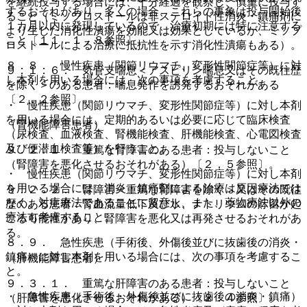
を継続投与する場合には、十分経過を観察し、慎重に投与す
するおそれがあり、多くの場合、これらの事象は投与開始後
ること（ミソプロストールは非ステロイド性消炎・鎮痛剤に
１カ月以内に発現しているので、治療初期には特に注意する
より生じた消化性潰瘍を効能又は効果としているが、ミソプ
こと〔１１．１．８参照〕。
ロストールによる治療に抵抗性を示す消化性潰瘍もある）。
８．８． 慢性疾患（関節リウマチ、変形性関節症等）に対
９．１．６． 気管支喘息＜アスピリン喘息又はその既往歴
し本剤を用いる場合には、次の事項を考慮すること。
を除く＞のある患者：喘息発作を誘発するおそれがある
〔２．２参照〕。
・ 慢性疾患（関節リウマチ、変形性関節症等）に対し本剤
を用いる場合には、定期的あるいは必要に応じて臨床検査
（腎機能障害患者）
（尿検査、血液検査、腎機能検査、肝機能検査、心電図検査
及び便潜血検査等）を行うこと。
９．２．１． 重篤な腎障害のある患者：投与しないこと
（腎障害を悪化させるおそれがある）〔２．５参照〕。
・ 慢性疾患（関節リウマチ、変形性関節症等）に対し本剤
を用いる場合には、消炎・鎮痛剤による治療は原因療法では
９．２．２． 腎障害＜重篤な腎障害を除く＞又はその既往
なく、対症療法であることに留意し、また、薬物療法以外の
歴のある患者：腎血流量低下及び水、ナトリウムの貯留が起
療法も考慮すること。
こる可能性があり、腎障害を悪化又は再発させるおそれがあ
る。
８．９． 急性疾患（手術後、外傷後並びに抜歯後の消炎・
鎮痛）に対し本剤を用いる場合には、次の事項を考慮するこ
（肝機能障害患者）
と。
９．３．１． 重篤な肝障害のある患者：投与しないこと
・ 急性疾患（手術後・外傷後並びに抜歯後の消炎・鎮痛）
（肝障害を悪化させるおそれがある）〔２．４参照〕。