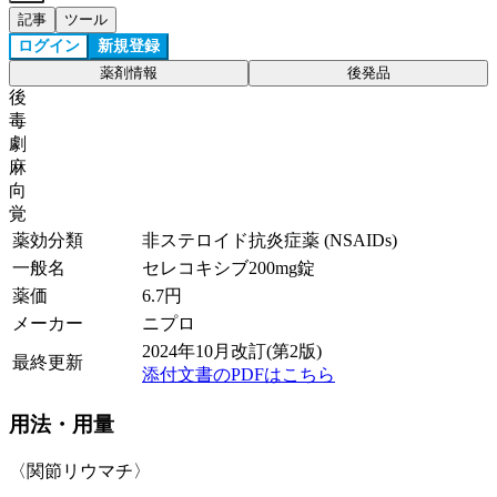
記事
ツール
ログイン
新規登録
薬剤情報
後発品
後
毒
劇
麻
向
覚
薬効分類
非ステロイド抗炎症薬 (NSAIDs)
一般名
セレコキシブ200mg錠
薬価
6.7
円
メーカー
ニプロ
2024年10月改訂(第2版)
最終更新
添付文書のPDFはこちら
用法・用量
〈関節リウマチ〉