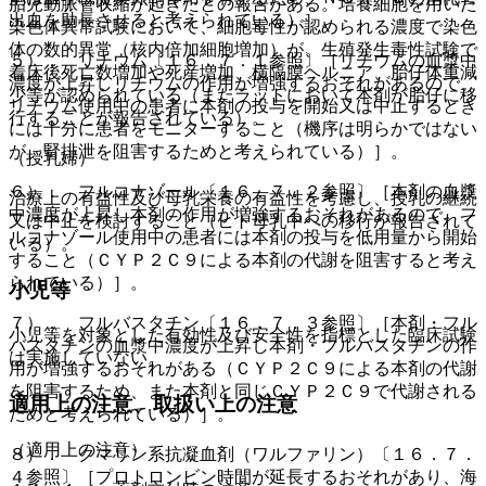
胎児動脈管収縮が起きたとの報告がある。培養細胞を用いた
出血を助長させると考えられている）］。
染色体異常試験において、細胞毒性が認められる濃度で染色
体の数的異常（核内倍加細胞増加）が、生殖発生毒性試験で
５）． リチウム〔１６．７．１参照〕［リチウムの血漿中
着床後死亡数増加や死産増加、横隔膜ヘルニア、胎仔体重減
濃度が上昇しリチウムの作用が増強するおそれがあるので、
少等が認められている（またラットにおいて本剤が胎仔に移
リチウム使用中の患者に本剤の投与を開始又は中止するとき
行することが報告されている）。
には十分に患者をモニターすること（機序は明らかではない
が、腎排泄を阻害するためと考えられている）］。
（授乳婦）
６）． フルコナゾール〔１６．７．２参照〕［本剤の血漿
治療上の有益性及び母乳栄養の有益性を考慮し、授乳の継続
中濃度が上昇し本剤の作用が増強するおそれがあるので、フ
又は中止を検討すること（ヒト母乳中への移行が報告されて
ルコナゾール使用中の患者には本剤の投与を低用量から開始
いる）。
すること（ＣＹＰ２Ｃ９による本剤の代謝を阻害すると考え
られている）］。
小児等
７）． フルバスタチン〔１６．７．３参照〕［本剤・フル
小児等を対象とした有効性及び安全性を指標とした臨床試験
バスタチンの血漿中濃度が上昇し本剤・フルバスタチンの作
は実施していない。
用が増強するおそれがある（ＣＹＰ２Ｃ９による本剤の代謝
を阻害するため、また本剤と同じＣＹＰ２Ｃ９で代謝される
適用上の注意、取扱い上の注意
ためと考えられている）］。
（適用上の注意）
８）． クマリン系抗凝血剤（ワルファリン）〔１６．７．
４参照〕［プロトロンビン時間が延長するおそれがあり、海