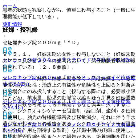
ホーム
患者の状態を観察しながら、慎重に投与すること（一般に生
理機能が低下している）。
薬剤情報
妊婦・授乳婦
セレコキシブ錠２００ｍｇ「ＹＤ」
（妊婦）
９．５．１． 妊娠末期の女性：投与しないこと（妊娠末期
セレコックス錠２００ｍｇ
非ステロイド抗炎症薬 (NSAIDs)
のマウス及びヒツジへの投与において、胎仔動脈管収縮が報
告されている）〔２．８参照〕。
セレコキシブ錠２００ｍｇ「ＤＳＥＰ」
非ステロイド抗炎症
９．５．２． 妊婦＜妊娠末期を除く＞又は妊娠している可
薬 (NSAIDs)
能性のある女性：治療上の有益性が危険性を上回ると判断さ
れる場合にのみ投与すること（投与する際には、必要最小限
にとどめ、羊水量、胎児の動脈管収縮を疑う所見を妊娠週数
セレコキシブ錠２００ｍｇ「ＪＧ」
非ステロイド抗炎症薬
や投与日数を考慮して適宜確認するなど慎重に投与するこ
(NSAIDs)
と）。シクロオキシゲナーゼ阻害剤（経口剤、坐剤）を妊婦
に使用し、胎児の腎機能障害及び尿量減少、それに伴う羊水
過少症が起きたとの報告がある。シクロオキシゲナーゼ阻害
セレコキシブ錠２００ｍｇ「アメル」
非ステロイド抗炎症薬
剤（全身作用を期待する製剤）を妊娠中期の妊婦に使用し、
(NSAIDs)
胎児動脈管収縮が起きたとの報告がある。培養細胞を用いた