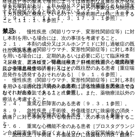
症候群）等の重篤で場合によっては致命的な皮膚症状が発現
せる可能性があり、これらのリスクは使用期間とともに増大
するおそれがあり、多くの場合、これらの事象は投与開始後
する可能性があると報告されている〔７．２、８．１、８．
１カ月以内に発現しているので、治療初期には特に注意する
２、９．１．１、１１．１．３、１７．３．１参照〕。
こと〔１１．１．８参照〕。
禁忌
８．８． 慢性疾患（関節リウマチ、変形性関節症等）に対
し本剤を用いる場合には、次の事項を考慮すること。
２．１． 本剤の成分又はスルホンアミドに対し過敏症の既
・ 慢性疾患（関節リウマチ、変形性関節症等）に対し本剤
往歴のある患者。
を用いる場合には、定期的あるいは必要に応じて臨床検査
２．２． アスピリン喘息（非ステロイド性消炎・鎮痛剤等
（尿検査、血液検査、腎機能検査、肝機能検査、心電図検査
による喘息発作の誘発）又はその既往歴のある患者［重症喘
及び便潜血検査等）を行うこと。
息発作を誘発するおそれがある］〔９．１．６参照〕。
・ 慢性疾患（関節リウマチ、変形性関節症等）に対し本剤
２．３． 消化性潰瘍のある患者［消化性潰瘍を悪化させる
を用いる場合には、消炎・鎮痛剤による治療は原因療法では
おそれがある］〔９．１．４参照〕。
なく、対症療法であることに留意し、また、薬物療法以外の
療法も考慮すること。
２．４． 重篤な肝障害のある患者〔９．３．１参照〕。
８．９． 急性疾患（手術後、外傷後並びに抜歯後の消炎・
２．５． 重篤な腎障害のある患者〔９．２．１参照〕。
鎮痛）に対し本剤を用いる場合には、次の事項を考慮するこ
と。
２．６． 重篤な心機能不全のある患者［プロスタグランジ
ン合成阻害作用に基づくナトリウム・水分貯留傾向があるた
・ 急性疾患（手術後・外傷後並びに抜歯後の消炎・鎮痛）