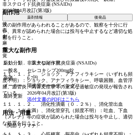
非ステロイド抗炎症薬 (NSAIDs)
2026年04月改訂(第3版)
副作用
薬剤情報
後発品
後
次の副作用があらわれることがあるので、観察を十分に行
毒
い、異常が認められた場合には投与を中止するなど適切な処
劇
置を行うこと。
麻
向
重大な副作用
覚
薬効分類
非ステロイド抗炎症薬 (NSAIDs)
１１．１． 重大な副作用
一般名
セレコキシブ200mg錠
１１．１．１． ショック、アナフィラキシー（いずれも頻
薬価
6.7
円
度不明）：ショック、アナフィラキシー、呼吸困難、血管浮
メーカー
陽進堂ホールディングス
腫、血管炎、気管支痙攣等の重篤な過敏症の発現が報告され
2026年04月改訂(第3版)
ている。
最終更新
添付文書のPDFはこちら
１１．１．２． 消化性潰瘍（０．２％）、消化管出血
（０．１％未満）、消化管穿孔（頻度不明）：吐血、下血
用法・用量
（メレナ）等の症状が認められた場合は投与を中止し、適切
な処置を行うこと。
〈関節リウマチ〉
１１．１．３． 心筋梗塞、脳卒中（いずれも頻度不明）：