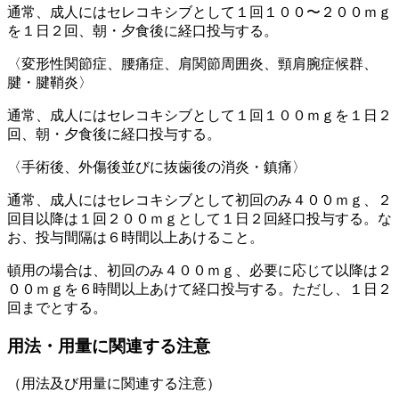
通常、成人にはセレコキシブとして１回１００〜２００ｍｇ
を１日２回、朝・夕食後に経口投与する。
〈変形性関節症、腰痛症、肩関節周囲炎、頸肩腕症候群、
腱・腱鞘炎〉
通常、成人にはセレコキシブとして１回１００ｍｇを１日２
回、朝・夕食後に経口投与する。
〈手術後、外傷後並びに抜歯後の消炎・鎮痛〉
通常、成人にはセレコキシブとして初回のみ４００ｍｇ、２
回目以降は１回２００ｍｇとして１日２回経口投与する。な
お、投与間隔は６時間以上あけること。
頓用の場合は、初回のみ４００ｍｇ、必要に応じて以降は２
００ｍｇを６時間以上あけて経口投与する。ただし、１日２
回までとする。
用法・用量に関連する注意
（用法及び用量に関連する注意）