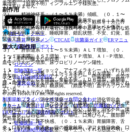
重増加、（頻度不明）インフルエンザ様疾患。
ではありません。
副作用
２）． 精神神経系：（１〜５％未満）傾眠、（０．１〜
１％未満）頭痛、浮動性めまい、味覚異常、（０．１％未
次の副作用があらわれることがあるので、観察を十分に行
満）酩酊感、体位性めまい、感覚鈍麻、意識レベル低下、
い、異常が認められた場合には投与を中止するなど適切な処
（頻度不明）不眠症、睡眠障害、錯乱状態、不安、幻覚、筋
ホーム
ノート
置を行うこと。
緊張亢進、無嗅覚。
表・計算
レジメン
CTCAE
抗菌薬ガイド
ERマニュ
重大な副作用
アル
薬剤情報
ポスト
３）． 肝胆道系：（１〜５％未満）ＡＬＴ増加、（０．
１〜１％未満）ＡＳＴ増加、γ−ＧＴＰ増加、Ａｌ−Ｐ増加、
新規登録
１１．１． 重大な副作用
血中ビリルビン増加、尿ウロビリノーゲン陽性。
ログイン
１１．１．１． ショック、アナフィラキシー（いずれも頻
監修医師一覧
４）． 代謝・栄養：（１〜５％未満）ＢＵＮ増加、（０．
度不明）：ショック、アナフィラキシー、呼吸困難、血管浮
UpToDate特別割引
１〜１％未満）ＣＫ増加、食欲不振、ＬＤＨ増加、尿糖陽
腫、血管炎、気管支痙攣等の重篤な過敏症の発現が報告され
運営会社
性、（０．１％未満）糖尿病、（頻度不明）血中カリウム増
ている。
加、血中ナトリウム増加。
© 2021 HOKUTO Inc. All rights reserved.
利用規約
プライバシーポリシー
お問い合わせ
１１．１．２． 消化性潰瘍（０．２％）、消化管出血
５）． 消化器：（１〜５％未満）腹痛、口内炎、下痢、便
ホーム
表・計算
レジメン
CTCAE
抗菌薬ガイド
（０．１％未満）、消化管穿孔（頻度不明）：吐血、下血
潜血陽性、（０．１〜１％未満）悪心、鼓腸、消化不良、便
（メレナ）等の症状が認められた場合は投与を中止し、適切
ERマニュアル
薬剤情報
ポスト
秘、胃炎、口内乾燥、舌障害、嘔吐、口角びらん、腹部膨
な処置を行うこと。
満、上腹部痛、胃不快感、（０．１％未満）胃腸障害、舌
監修医師一覧
炎、口腔内痛、食道炎、口の感覚鈍麻、アフタ性口内炎、口
１１．１．３． 心筋梗塞、脳卒中（いずれも頻度不明）：
UpToDate特別割引