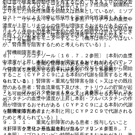
剤は血小板凝集抑制作用を有するため、ＮＳＡＩＤの消化管
ること（ミソプロストールは非ステロイド性消炎・鎮痛剤に
出血を助長させると考えられている）］。
より生じた消化性潰瘍を効能又は効果としているが、ミソプ
ロストールによる治療に抵抗性を示す消化性潰瘍もある）。
５）． リチウム〔１６．７．１参照〕［リチウムの血漿中
濃度が上昇しリチウムの作用が増強するおそれがあるので、
９．１．６． 気管支喘息＜アスピリン喘息又はその既往歴
リチウム使用中の患者に本剤の投与を開始又は中止するとき
を除く＞のある患者：喘息発作を誘発するおそれがある
には十分に患者をモニターすること（機序は明らかではない
〔２．２参照〕。
が、腎排泄を阻害するためと考えられている）］。
（腎機能障害患者）
６）． フルコナゾール〔１６．７．２参照〕［本剤の血漿
中濃度が上昇し本剤の作用が増強するおそれがあるので、フ
９．２．１． 重篤な腎障害のある患者：投与しないこと
ルコナゾール使用中の患者には本剤の投与を低用量から開始
（腎障害を悪化させるおそれがある）〔２．５参照〕。
すること（ＣＹＰ２Ｃ９による本剤の代謝を阻害すると考え
９．２．２． 腎障害＜重篤な腎障害を除く＞又はその既往
られている）］。
歴のある患者：腎血流量低下及び水、ナトリウムの貯留が起
７）． フルバスタチン〔１６．７．３参照〕［本剤・フル
こる可能性があり、腎障害を悪化又は再発させるおそれがあ
バスタチンの血漿中濃度が上昇し本剤・フルバスタチンの作
る。
用が増強するおそれがある（ＣＹＰ２Ｃ９による本剤の代謝
（肝機能障害患者）
を阻害するため、また本剤と同じＣＹＰ２Ｃ９で代謝される
ためと考えられている）］。
９．３．１． 重篤な肝障害のある患者：投与しないこと
（肝障害を悪化させるおそれがある）〔２．４参照〕。
８）． クマリン系抗凝血剤（ワルファリン）〔１６．７．
４参照〕［プロトロンビン時間が延長するおそれがあり、海