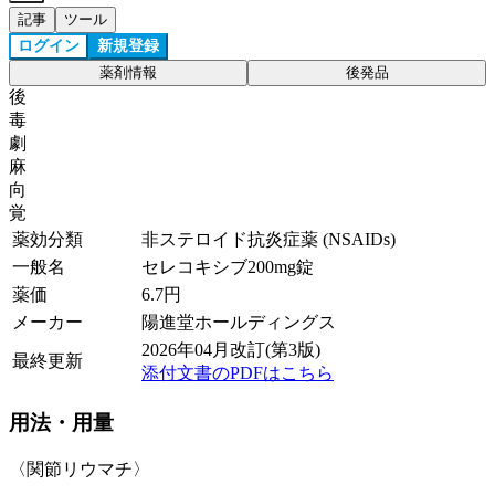
記事
ツール
ログイン
新規登録
薬剤情報
後発品
後
毒
劇
麻
向
覚
薬効分類
非ステロイド抗炎症薬 (NSAIDs)
一般名
セレコキシブ200mg錠
薬価
6.7
円
メーカー
陽進堂ホールディングス
2026年04月改訂(第3版)
最終更新
添付文書のPDFはこちら
用法・用量
〈関節リウマチ〉