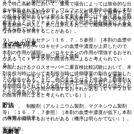
１４．１． 薬剤交付時の注意
外で特に高齢者において、重篤で場合によっては致命的な出
血が報告されているので、ワルファリン使用中の患者に本剤
ＰＴＰ包装の薬剤はＰＴＰシートから取り出して服用するよ
の投与を開始あるいは用法を変更する際には十分注意して観
う指導すること（ＰＴＰシートの誤飲により、硬い鋭角部が
察すること（ＣＹＰ２Ｃ９を介する代謝の競合阻害によると
食道粘膜へ刺入し、更には穿孔をおこして縦隔洞炎等の重篤
考えられている）］。
な合併症を併発することがある）。
９）． パロキセチン〔１６．７．５参照〕［本剤の血漿中
その他の注意
濃度が低下し、パロキセチンの血漿中濃度が上昇したので、
本剤の作用が減弱し、パロキセチンの作用が増強するおそれ
１５．１． 臨床使用に基づく情報
がある（ＣＹＰ２Ｄ６の阻害作用によると考えられてい
る）］。
外国におけるクロスオーバー二重盲検比較試験において、本
剤非投与時に比べて本剤投与時に排卵障害の割合が増加した
１０）． デキストロメトルファン〔１６．７．６参照〕
との報告がある。また、他の非ステロイド性消炎・鎮痛剤を
［デキストロメトルファンの血漿中濃度が上昇しデキストロ
長期間投与されている女性において、一時的不妊が認められ
メトルファンの作用が増強するおそれがある（ＣＹＰ２Ｄ６
たとの報告がある。
の阻害作用によると考えられている）］。
貯法
１１）． 制酸剤（アルミニウム製剤、マグネシウム製剤
等）〔１６．７．７参照〕［本剤の血漿中濃度が低下し本剤
（保管上の注意）
の作用が減弱するおそれがある（機序は明らかでない）］。
室温保存。
高齢者