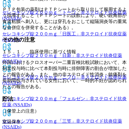
ＰＴＰ包装の薬剤はＰＴＰシートから取り出して服用するよ
セレコキシブ錠２００ｍｇ「トーワ」
非ステロイド抗炎症薬
う指導すること（ＰＴＰシートの誤飲により、硬い鋭角部が
(NSAIDs)
食道粘膜へ刺入し、更には穿孔をおこして縦隔洞炎等の重篤
な合併症を併発することがある）。
セレコキシブ錠２００ｍｇ「日医工」
非ステロイド抗炎症薬
その他の注意
(NSAIDs)
１５．１． 臨床使用に基づく情報
セレコキシブ錠２００ｍｇ「日新」
非ステロイド抗炎症薬
(NSAIDs)
外国におけるクロスオーバー二重盲検比較試験において、本
剤非投与時に比べて本剤投与時に排卵障害の割合が増加した
との報告がある。また、他の非ステロイド性消炎・鎮痛剤を
セレコキシブ錠２００ｍｇ「ニプロ」
非ステロイド抗炎症薬
長期間投与されている女性において、一時的不妊が認められ
(NSAIDs)
たとの報告がある。
貯法
セレコキシブ錠２００ｍｇ「フェルゼン」
非ステロイド抗炎
症薬 (NSAIDs)
（保管上の注意）
セレコキシブ錠２００ｍｇ「三笠」
非ステロイド抗炎症薬
室温保存。
(NSAIDs)