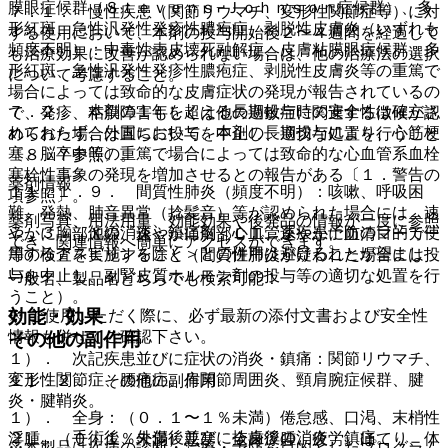
膜眼症候群（Ｓｔｅｖｅｎｓ−Ｊｏｈｎｓｏｎ症候群）、多
７．１． 慢性疾患（関節リウマチ、変形性関節症等）に対
形紅斑、急性汎発性発疹性膿疱症、剥脱性皮膚炎（いずれも
する使用において、本剤の投与開始後２〜４週間を経過して
頻度不明）：中毒性表皮壊死融解症、皮膚粘膜眼症候群、多
も治療効果に改善が認められない場合は、他の治療法の選択
形紅斑、急性汎発性発疹性膿疱症、剥脱性皮膚炎等の重篤で
について考慮すること。
場合によっては致命的な皮膚症状の発現が報告されているの
７．２． 本剤の１年を超える長期投与時の安全性は確立さ
で、発疹、粘膜障害もしくは他の過敏症に関連する徴候が認
れておらず、外国において、本剤の長期投与により、心筋梗
められた場合は直ちに投与を中止し、適切な処置を行うこと
塞、脳卒中等の重篤で場合によっては致命的な心血管系血栓
〔８．７参照〕。
塞栓性事象の発現を増加させるとの報告がある〔１．警告の
薬剤情報
１１．１．９． 間質性肺炎（頻度不明）：咳嗽、呼吸困
項参照〕。
難、発熱、肺音異常（捻髪音）等が認められた場合には、速
薬剤写真、用法用量、効能効果や後発品の情報が一度に参照
７．３． 他の消炎・鎮痛剤＜心血管系疾患予防の目的で使
やかに胸部Ｘ線、速やかに胸部ＣＴ、速やかに血清マーカー
でき、関連情報へ簡単にアクセスができます。
用するアスピリンを除く＞との併用は避けることが望まし
等の検査を実施すること（間質性肺炎が疑われた場合には投
い。
与を中止し、副腎皮質ホルモン剤の投与等の適切な処置を行
一般名、製品名どちらでも検索可能！
うこと）。
効能・効果
※ ご使用いただく際に、必ず最新の添付文書および安全性
情報も併せてご確認下さい。
その他の副作用
１）． 次記疾患並びに症状の消炎・鎮痛：関節リウマチ、
変形性関節症、腰痛症、肩関節周囲炎、頸肩腕症候群、腱
１１．２． その他の副作用
炎・腱鞘炎。
１）． 全身：（０．１〜１％未満）倦怠感、口渇、末梢性
２）． 手術後、外傷後並びに抜歯後の消炎・鎮痛。
浮腫、（０．１％未満）悪寒、全身浮腫、疲労、ほてり、体
※本製品は疾病の診断・治療・予防を目的としたプログラム