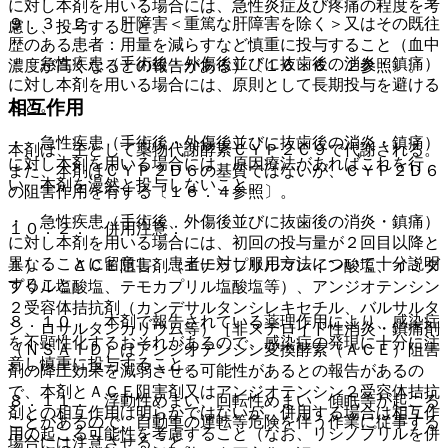
に対し本剤を用いる場合には、急性炎症及び疼痛の程度を考
９．３．２． 肝障害＜重篤な肝障害を除く＞又はその既往
慮し、投与すること。
歴のある患者：用量を減らすなど慎重に投与すること（血中
・ 急性疾患（手術後・外傷後並びに抜歯後の消炎・鎮痛）
濃度が高くなるとの報告がある）〔１６．６．２参照〕。
に対し本剤を用いる場合には、原則として長期投与を避ける
こと。
相互作用
・ 急性疾患（手術後・外傷後並びに抜歯後の消炎・鎮痛）
本剤は、主として薬物代謝酵素ＣＹＰ２Ｃ９で代謝される。
に対し本剤を用いる場合には、原因療法があればこれを行
また、本剤はＣＹＰ２Ｄ６の基質ではないが、ＣＹＰ２Ｄ６
い、本剤を漫然と投与しないこと。
の阻害作用を有する〔１６．４参照〕。
・ 急性疾患（手術後、外傷後並びに抜歯後の消炎・鎮痛）
１０．２． 併用注意：
に対し本剤を用いる場合には、初回の投与量が２回目以降と
異なることに留意し、患者に対し服用方法について十分説明
１）． ＡＣＥ阻害剤（エナラプリルマレイン酸塩、イミダ
すること。
プリル塩酸塩、テモカプリル塩酸塩等）、アンジオテンシン
２受容体拮抗剤（カンデサルタンシレキセチル、バルサルタ
８．１０． 本剤で報告されている薬理作用により、感染症
ン、ロサルタンカリウム等）［非ステロイド性消炎・鎮痛剤
を不顕性化するおそれがあるので、感染症の発現に十分に注
（ＮＳＡＩＤ）はアンジオテンシン変換酵素（ＡＣＥ）阻害
意し慎重に投与すること。
剤の降圧効果を減弱させる可能性があるとの報告があるの
で、本剤とＡＣＥ阻害剤又はアンジオテンシン２受容体拮抗
８．１１． 浮動性めまい、回転性めまい、傾眠等が起こる
剤との相互作用は明らかではないが、併用する場合は相互作
ことがあるので、自動車の運転等危険を伴う作業に従事する
用の起こる可能性を考慮すること（なお、リシノプリルを併
場合には注意させること。