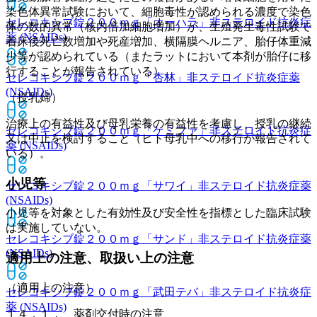
染色体異常試験において、細胞毒性が認められる濃度で染色
セレコキシブ錠２００ｍｇ「オーハラ」
非ステロイド抗炎症
体の数的異常（核内倍加細胞増加）が、生殖発生毒性試験で
薬 (NSAIDs)
着床後死亡数増加や死産増加、横隔膜ヘルニア、胎仔体重減
少等が認められている（またラットにおいて本剤が胎仔に移
行することが報告されている）。
セレコキシブ錠２００ｍｇ「杏林」
非ステロイド抗炎症薬
(NSAIDs)
（授乳婦）
治療上の有益性及び母乳栄養の有益性を考慮し、授乳の継続
セレコキシブ錠２００ｍｇ「ケミファ」
非ステロイド抗炎症
又は中止を検討すること（ヒト母乳中への移行が報告されて
薬 (NSAIDs)
いる）。
小児等
セレコキシブ錠２００ｍｇ「サワイ」
非ステロイド抗炎症薬
(NSAIDs)
小児等を対象とした有効性及び安全性を指標とした臨床試験
は実施していない。
セレコキシブ錠２００ｍｇ「サンド」
非ステロイド抗炎症薬
(NSAIDs)
適用上の注意、取扱い上の注意
（適用上の注意）
セレコキシブ錠２００ｍｇ「武田テバ」
非ステロイド抗炎症
薬 (NSAIDs)
１４．１． 薬剤交付時の注意