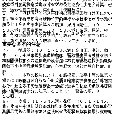
め心機能を悪化させるおそれがある］〔９．１．２参照〕。
脱落、口腔内潰瘍、嚥下障害、胃食道逆流性疾患、膵炎、憩
室、過敏性腸症候群、痔出血、排便回数増加。
２．７． 冠動脈バイパス再建術の周術期患者［外国におい
て、類薬で心筋梗塞及び脳卒中の発現が増加するとの報告が
６）． 泌尿器：（５％以上）β２−マイクログロブリン増
ある］〔９．１．１参照〕。
加、（１〜５％未満）ＮＡＧ増加、尿潜血陽性、（０．１〜
１％未満）尿蛋白陽性、（０．１％未満）多尿、尿閉、頻
２．８． 妊娠末期の女性〔９．５．１参照〕。
尿、腎機能障害、（頻度不明）腎結石症、良性前立腺肥大
症、前立腺炎、ＰＳＡ増加、血中クレアチニン増加。
重要な基本的注意
７）． 循環器：（０．１〜１％未満）高血圧、潮紅、動
８．１． 本剤を使用する場合は、有効最小量を可能な限り
悸、（０．１％未満）高血圧増悪、循環虚脱、（頻度不明）
短期間投与することに留め、長期にわたり漫然と投与しない
不整脈、頻脈、洞性徐脈、狭心症、不安定狭心症、大動脈弁
こと〔１．警告の項参照〕。
閉鎖不全症、冠動脈硬化症、心室肥大、深部静脈血栓症、血
腫。
８．２． 本剤の投与により、心筋梗塞、脳卒中等の重篤で
場合によっては致命的な心血管系血栓塞栓性事象が発現する
８）． 呼吸器：（０．１％未満）咽頭炎、鼻出血、鼻咽頭
おそれがあるので、観察を十分に行い、これらの徴候及び症
炎、（頻度不明）気管支炎、咳嗽、鼻炎、副鼻腔炎、呼吸困
状の発現には十分に注意すること〔１．警告の項、９．１．
難、発声障害。
１参照〕。
９）． 皮膚：（１〜５％未満）発疹、（０．１〜１％未
８．３． 本剤には血小板に対する作用がないので、心血管
満）皮膚そう痒症、顔面浮腫、紅斑性皮疹、湿疹、蕁麻疹、
系疾患予防の目的でアスピリンの代替薬として使用しないこ
薬疹、（０．１％未満）点状出血、斑状丘疹状皮疹、皮膚乾