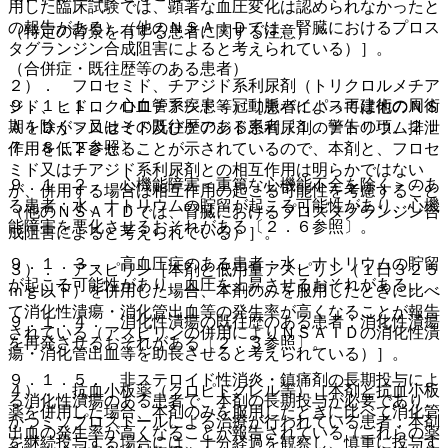
用した臨床試験では、顕著な血圧変化は認められなかったと
の報告がある）（他のＮＳＡＩＤでは、腎臓におけるプロス
（特定の背景を有する患者に関する注意）
タグランジン合成阻害によると考えられている）］。
（合併症・既往歴等のある患者）
２）． フロセミド、チアジド系利尿剤（トリクロルメチア
９．１．１． 心血管系疾患＜冠動脈バイパス再建術の周術
ジド、ヒドロクロロチアジド等）［患者によっては他のＮＳ
期を除く＞又はその既往歴のある患者〔１．警告の項、２．
ＡＩＤがフロセミド及びチアジド系利尿剤のナトリウム排泄
７、８．２参照〕。
作用を低下させることが示されているので、本剤と、フロセ
ミド又はチアジド系利尿剤との相互作用は明らかではない
９．１．２． 心機能障害＜重篤な心機能不全を除く＞のあ
が、併用する場合は相互作用の起こる可能性を考慮すること
る患者：水、ナトリウムの貯留が起こる可能性があり、心機
（他のＮＳＡＩＤでは、腎臓におけるプロスタグランジン合
能障害を悪化させるおそれがある〔２．６参照〕。
成阻害によると考えられている）］。
９．１．３． 高血圧症のある患者：水、ナトリウムの貯留
３）． アスピリン［本剤と低用量アスピリン（１日３２５
が起こる可能性があり、血圧を上昇させるおそれがある。
ｍｇ以下）を併用した場合、本剤のみを服用したときに比べ
て消化性潰瘍・消化管出血等の発生率が高くなることが報告
９．１．４． 消化性潰瘍の既往歴のある患者：消化性潰瘍
されている（アスピリンの併用によりＮＳＡＩＤの消化性潰
を再発させるおそれがある〔２．３参照〕。
瘍・消化管出血等を助長させると考えられている）］。
９．１．５． 非ステロイド性消炎・鎮痛剤の長期投与によ
４）． 抗血小板薬（クロピドグレル等）［本剤と抗血小板
る消化性潰瘍のある患者で、本剤の長期投与が必要であり、
薬を併用した場合、本剤のみを服用したときに比べて消化管
かつミソプロストールによる治療が行われている患者：本剤
出血の発生率が高くなることが報告されている（これらの薬
を継続投与する場合には、十分経過を観察し、慎重に投与す