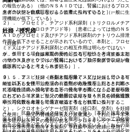
の報告がある）（他のＮＳＡＩＤでは、腎臓におけるプロス
タグランジン合成阻害によると考えられている）］。
患者の状態を観察しながら、慎重に投与すること（一般に生
理機能が低下している）。
２）． フロセミド、チアジド系利尿剤（トリクロルメチア
ジド、ヒドロクロロチアジド等）［患者によっては他のＮＳ
妊婦・授乳婦
ＡＩＤがフロセミド及びチアジド系利尿剤のナトリウム排泄
作用を低下させることが示されているので、本剤と、フロセ
（妊婦）
ミド又はチアジド系利尿剤との相互作用は明らかではない
が、併用する場合は相互作用の起こる可能性を考慮すること
９．５．１． 妊娠末期の女性：投与しないこと（妊娠末期
（他のＮＳＡＩＤでは、腎臓におけるプロスタグランジン合
のマウス及びヒツジへの投与において、胎仔動脈管収縮が報
成阻害によると考えられている）］。
告されている）〔２．８参照〕。
３）． アスピリン［本剤と低用量アスピリン（１日３２５
９．５．２． 妊婦＜妊娠末期を除く＞又は妊娠している可
ｍｇ以下）を併用した場合、本剤のみを服用したときに比べ
能性のある女性：治療上の有益性が危険性を上回ると判断さ
て消化性潰瘍・消化管出血等の発生率が高くなることが報告
れる場合にのみ投与すること（投与する際には、必要最小限
されている（アスピリンの併用によりＮＳＡＩＤの消化性潰
にとどめ、羊水量、胎児の動脈管収縮を疑う所見を妊娠週数
瘍・消化管出血等を助長させると考えられている）］。
や投与日数を考慮して適宜確認するなど慎重に投与するこ
と）。シクロオキシゲナーゼ阻害剤（経口剤、坐剤）を妊婦
４）． 抗血小板薬（クロピドグレル等）［本剤と抗血小板
に使用し、胎児の腎機能障害及び尿量減少、それに伴う羊水
薬を併用した場合、本剤のみを服用したときに比べて消化管
過少症が起きたとの報告がある。シクロオキシゲナーゼ阻害
出血の発生率が高くなることが報告されている（これらの薬
剤（全身作用を期待する製剤）を妊娠中期の妊婦に使用し、
剤は血小板凝集抑制作用を有するため、ＮＳＡＩＤの消化管