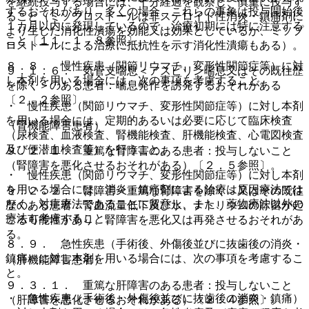
を継続投与する場合には、十分経過を観察し、慎重に投与す
するおそれがあり、多くの場合、これらの事象は投与開始後
ること（ミソプロストールは非ステロイド性消炎・鎮痛剤に
１カ月以内に発現しているので、治療初期には特に注意する
より生じた消化性潰瘍を効能又は効果としているが、ミソプ
こと〔１１．１．８参照〕。
ロストールによる治療に抵抗性を示す消化性潰瘍もある）。
８．８． 慢性疾患（関節リウマチ、変形性関節症等）に対
９．１．６． 気管支喘息＜アスピリン喘息又はその既往歴
し本剤を用いる場合には、次の事項を考慮すること。
を除く＞のある患者：喘息発作を誘発するおそれがある
〔２．２参照〕。
・ 慢性疾患（関節リウマチ、変形性関節症等）に対し本剤
を用いる場合には、定期的あるいは必要に応じて臨床検査
（腎機能障害患者）
（尿検査、血液検査、腎機能検査、肝機能検査、心電図検査
及び便潜血検査等）を行うこと。
９．２．１． 重篤な腎障害のある患者：投与しないこと
（腎障害を悪化させるおそれがある）〔２．５参照〕。
・ 慢性疾患（関節リウマチ、変形性関節症等）に対し本剤
を用いる場合には、消炎・鎮痛剤による治療は原因療法では
９．２．２． 腎障害＜重篤な腎障害を除く＞又はその既往
なく、対症療法であることに留意し、また、薬物療法以外の
歴のある患者：腎血流量低下及び水、ナトリウムの貯留が起
療法も考慮すること。
こる可能性があり、腎障害を悪化又は再発させるおそれがあ
る。
８．９． 急性疾患（手術後、外傷後並びに抜歯後の消炎・
鎮痛）に対し本剤を用いる場合には、次の事項を考慮するこ
（肝機能障害患者）
と。
９．３．１． 重篤な肝障害のある患者：投与しないこと
・ 急性疾患（手術後・外傷後並びに抜歯後の消炎・鎮痛）
（肝障害を悪化させるおそれがある）〔２．４参照〕。