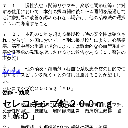
７．１． 慢性疾患（関節リウマチ、変形性関節症等）に対
する使用において、本剤の投与開始後２〜４週間を経過して
も治療効果に改善が認められない場合は、他の治療法の選択
について考慮すること。
７．２． 本剤の１年を超える長期投与時の安全性は確立さ
れておらず、外国において、本剤の長期投与により、心筋梗
塞、脳卒中等の重篤で場合によっては致命的な心血管系血栓
塞栓性事象の発現を増加させるとの報告がある〔１．警告の
ホーム
項参照〕。
７．３． 他の消炎・鎮痛剤＜心血管系疾患予防の目的で使
薬剤情報
用するアスピリンを除く＞との併用は避けることが望まし
い。
セレコキシブ錠２００ｍｇ「ＹＤ」
効能・効果
セレコキシブ錠２００ｍｇ
１）． 次記疾患並びに症状の消炎・鎮痛：関節リウマチ、
変形性関節症、腰痛症、肩関節周囲炎、頸肩腕症候群、腱
「ＹＤ」
炎・腱鞘炎。
２）． 手術後、外傷後並びに抜歯後の消炎・鎮痛。