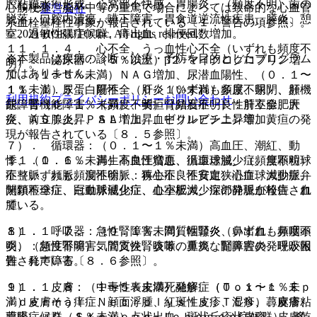
腔粘膜水疱形成、心窩部不快感、胃腸炎、（頻度不明）歯の
心筋梗塞、脳卒中等の重篤で場合によっては致命的な心血管
運営会社
脱落、口腔内潰瘍、嚥下障害、胃食道逆流性疾患、膵炎、憩
系血栓塞栓性事象が報告されている〔１．警告の項参照〕。
© 2021 HOKUTO Inc. All rights reserved.
室、過敏性腸症候群、痔出血、排便回数増加。
１１．１．４． 心不全、うっ血性心不全（いずれも頻度不
※本製品は疾病の診断・治療・予防を目的としたプログラム
６）． 泌尿器：（５％以上）β２−マイクログロブリン増
明）。
ではありません。
加、（１〜５％未満）ＮＡＧ増加、尿潜血陽性、（０．１〜
１１．１．５． 肝不全、肝炎（いずれも頻度不明）、肝機
１％未満）尿蛋白陽性、（０．１％未満）多尿、尿閉、頻
利用規約
プライバシーポリシー
お問い合わせ
能障害（０．１％未満）、黄疸（頻度不明）：肝不全、肝
尿、腎機能障害、（頻度不明）腎結石症、良性前立腺肥大
炎、ＡＳＴ上昇、ＡＬＴ上昇、ビリルビン上昇等、黄疸の発
症、前立腺炎、ＰＳＡ増加、血中クレアチニン増加。
現が報告されている〔８．５参照〕。
７）． 循環器：（０．１〜１％未満）高血圧、潮紅、動
１１．１．６． 再生不良性貧血、汎血球減少症、無顆粒球
悸、（０．１％未満）高血圧増悪、循環虚脱、（頻度不明）
症（いずれも頻度不明）：再生不良性貧血、汎血球減少症、
不整脈、頻脈、洞性徐脈、狭心症、不安定狭心症、大動脈弁
無顆粒球症、白血球減少症、血小板減少症の発現が報告され
閉鎖不全症、冠動脈硬化症、心室肥大、深部静脈血栓症、血
ている。
腫。
１１．１．７． 急性腎障害、間質性腎炎（いずれも頻度不
８）． 呼吸器：（０．１％未満）咽頭炎、鼻出血、鼻咽頭
明）：急性腎障害、間質性腎炎等の重篤な腎障害の発現が報
炎、（頻度不明）気管支炎、咳嗽、鼻炎、副鼻腔炎、呼吸困
告されている〔８．６参照〕。
難、発声障害。
１１．１．８． 中毒性表皮壊死融解症（Ｔｏｘｉｃ Ｅｐ
９）． 皮膚：（１〜５％未満）発疹、（０．１〜１％未
ｉｄｅｒｍａｌ Ｎｅｃｒｏｌｙｓｉｓ：ＴＥＮ）、皮膚粘
満）皮膚そう痒症、顔面浮腫、紅斑性皮疹、湿疹、蕁麻疹、
膜眼症候群（Ｓｔｅｖｅｎｓ−Ｊｏｈｎｓｏｎ症候群）、多
薬疹、（０．１％未満）点状出血、斑状丘疹状皮疹、皮膚乾