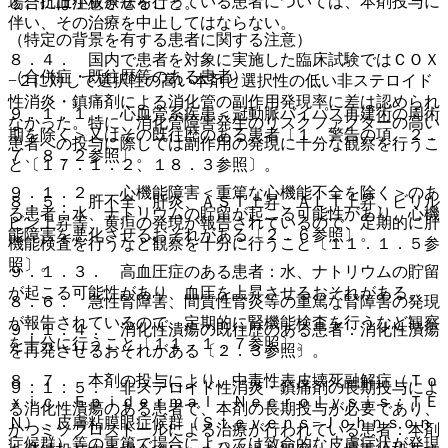
と。抗血小板療法を行っている患者については、本剤投与に
場合には注意させること。
伴い、その治療を中止してはならない。
（特定の背景を有する患者に関する注意）
８．４． 国内で患者を対象に実施した臨床試験ではＣＯＸ
（合併症・既往歴等のある患者）
−２に対して選択性の高い本剤と選択性の低い非ステロイド
性消炎・鎮痛剤による消化管の副作用発現率に差は認められ
９．１．１． 心血管系疾患＜冠動脈バイパス再建術の周術
なかった。特に、消化管障害発生のリスクファクターの高い
期を除く＞又はその既往歴のある患者〔１．警告の項、２．
患者への投与に際しては副作用の発現に十分な観察を行うこ
７、８．２参照〕。
と〔１７．１．２、１８．３参照〕。
９．１．２． 心機能障害＜重篤な心機能不全を除く＞のあ
８．５． 肝不全、肝炎、ＡＳＴ上昇、ＡＬＴ上昇、ビリル
る患者：水、ナトリウムの貯留が起こる可能性があり、心機
ビン上昇等、黄疸の発現が報告されているので、定期的に肝
能障害を悪化させるおそれがある〔２．６参照〕。
機能検査を行うなど観察を十分に行うこと〔１１．１．５参
照〕。
９．１．３． 高血圧症のある患者：水、ナトリウムの貯留
が起こる可能性があり、血圧を上昇させるおそれがある。
８．６． 急性腎障害、間質性腎炎等の重篤な腎障害の発現
が報告されているので、定期的に腎機能検査を行うなど観察
９．１．４． 消化性潰瘍の既往歴のある患者：消化性潰瘍
を十分に行うこと〔１１．１．７参照〕。
を再発させるおそれがある〔２．３参照〕。
８．７． 本剤の投与により、中毒性表皮壊死融解症（Ｔｏ
９．１．５． 非ステロイド性消炎・鎮痛剤の長期投与によ
ｘｉｃ Ｅｐｉｄｅｒｍａｌ Ｎｅｃｒｏｌｙｓｉｓ：ＴＥ
る消化性潰瘍のある患者で、本剤の長期投与が必要であり、
Ｎ）、皮膚粘膜眼症候群（Ｓｔｅｖｅｎｓ−Ｊｏｈｎｓｏｎ
かつミソプロストールによる治療が行われている患者：本剤
症候群）等の重篤で場合によっては致命的な皮膚症状が発現