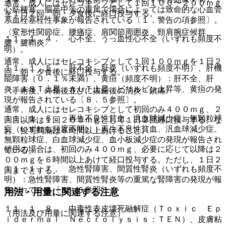
通常、成人にはセレコキシブとして１回１００〜２００ｍｇ
心筋梗塞、脳卒中等の重篤で場合によっては致命的な心血管
を１日２回、朝・夕食後に経口投与する。
系血栓塞栓性事象が報告されている〔１．警告の項参照〕。
〈変形性関節症、腰痛症、肩関節周囲炎、頸肩腕症候群、
１１．１．４． 心不全、うっ血性心不全（いずれも頻度不
腱・腱鞘炎〉
明）。
通常、成人にはセレコキシブとして１回１００ｍｇを１日２
１１．１．５． 肝不全、肝炎（いずれも頻度不明）、肝機
回、朝・夕食後に経口投与する。
能障害（０．１％未満）、黄疸（頻度不明）：肝不全、肝
炎、ＡＳＴ上昇、ＡＬＴ上昇、ビリルビン上昇等、黄疸の発
〈手術後、外傷後並びに抜歯後の消炎・鎮痛〉
現が報告されている〔８．５参照〕。
通常、成人にはセレコキシブとして初回のみ４００ｍｇ、２
１１．１．６． 再生不良性貧血、汎血球減少症、無顆粒球
回目以降は１回２００ｍｇとして１日２回経口投与する。な
症（いずれも頻度不明）：再生不良性貧血、汎血球減少症、
お、投与間隔は６時間以上あけること。
無顆粒球症、白血球減少症、血小板減少症の発現が報告され
頓用の場合は、初回のみ４００ｍｇ、必要に応じて以降は２
ている。
００ｍｇを６時間以上あけて経口投与する。ただし、１日２
１１．１．７． 急性腎障害、間質性腎炎（いずれも頻度不
回までとする。
明）：急性腎障害、間質性腎炎等の重篤な腎障害の発現が報
告されている〔８．６参照〕。
用法・用量に関連する注意
１１．１．８． 中毒性表皮壊死融解症（Ｔｏｘｉｃ Ｅｐ
（用法及び用量に関連する注意）
ｉｄｅｒｍａｌ Ｎｅｃｒｏｌｙｓｉｓ：ＴＥＮ）、皮膚粘