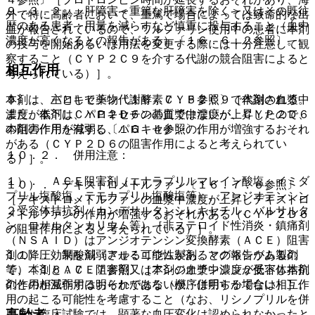
９．３．２． 肝障害＜重篤な肝障害を除く＞又はその既往
外で特に高齢者において、重篤で場合によっては致命的な出
歴のある患者：用量を減らすなど慎重に投与すること（血中
血が報告されているので、ワルファリン使用中の患者に本剤
濃度が高くなるとの報告がある）〔１６．６．２参照〕。
の投与を開始あるいは用法を変更する際には十分注意して観
察すること（ＣＹＰ２Ｃ９を介する代謝の競合阻害によると
相互作用
考えられている）］。
本剤は、主として薬物代謝酵素ＣＹＰ２Ｃ９で代謝される。
９）． パロキセチン〔１６．７．５参照〕［本剤の血漿中
また、本剤はＣＹＰ２Ｄ６の基質ではないが、ＣＹＰ２Ｄ６
濃度が低下し、パロキセチンの血漿中濃度が上昇したので、
の阻害作用を有する〔１６．４参照〕。
本剤の作用が減弱し、パロキセチンの作用が増強するおそれ
がある（ＣＹＰ２Ｄ６の阻害作用によると考えられてい
１０．２． 併用注意：
る）］。
１）． ＡＣＥ阻害剤（エナラプリルマレイン酸塩、イミダ
１０）． デキストロメトルファン〔１６．７．６参照〕
プリル塩酸塩、テモカプリル塩酸塩等）、アンジオテンシン
［デキストロメトルファンの血漿中濃度が上昇しデキストロ
２受容体拮抗剤（カンデサルタンシレキセチル、バルサルタ
メトルファンの作用が増強するおそれがある（ＣＹＰ２Ｄ６
ン、ロサルタンカリウム等）［非ステロイド性消炎・鎮痛剤
の阻害作用によると考えられている）］。
（ＮＳＡＩＤ）はアンジオテンシン変換酵素（ＡＣＥ）阻害
剤の降圧効果を減弱させる可能性があるとの報告があるの
１１）． 制酸剤（アルミニウム製剤、マグネシウム製剤
で、本剤とＡＣＥ阻害剤又はアンジオテンシン２受容体拮抗
等）〔１６．７．７参照〕［本剤の血漿中濃度が低下し本剤
剤との相互作用は明らかではないが、併用する場合は相互作
の作用が減弱するおそれがある（機序は明らかでない）］。
用の起こる可能性を考慮すること（なお、リシノプリルを併
高齢者
用した臨床試験では、顕著な血圧変化は認められなかったと