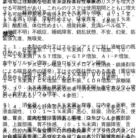
重増加、（頻度不明）インフルエンザ様疾患。
よっては致命的な心血管系血栓塞栓性事象のリスクを増大さ
せる可能性があり、これらのリスクは使用期間とともに増大
２）． 精神神経系：（１〜５％未満）傾眠、（０．１〜
する可能性があると報告されている〔７．２、８．１、８．
１％未満）頭痛、浮動性めまい、味覚異常、（０．１％未
２、９．１．１、１１．１．３、１７．３．１参照〕。
満）酩酊感、体位性めまい、感覚鈍麻、意識レベル低下、
（頻度不明）不眠症、睡眠障害、錯乱状態、不安、幻覚、筋
禁忌
緊張亢進、無嗅覚。
２．１． 本剤の成分又はスルホンアミドに対し過敏症の既
３）． 肝胆道系：（１〜５％未満）ＡＬＴ増加、（０．
往歴のある患者。
１〜１％未満）ＡＳＴ増加、γ−ＧＴＰ増加、Ａｌ−Ｐ増加、
血中ビリルビン増加、尿ウロビリノーゲン陽性。
２．２． アスピリン喘息（非ステロイド性消炎・鎮痛剤等
による喘息発作の誘発）又はその既往歴のある患者［重症喘
４）． 代謝・栄養：（１〜５％未満）ＢＵＮ増加、（０．
息発作を誘発するおそれがある］〔９．１．６参照〕。
１〜１％未満）ＣＫ増加、食欲不振、ＬＤＨ増加、尿糖陽
性、（０．１％未満）糖尿病、（頻度不明）血中カリウム増
２．３． 消化性潰瘍のある患者［消化性潰瘍を悪化させる
加、血中ナトリウム増加。
おそれがある］〔９．１．４参照〕。
５）． 消化器：（１〜５％未満）腹痛、口内炎、下痢、便
２．４． 重篤な肝障害のある患者〔９．３．１参照〕。
潜血陽性、（０．１〜１％未満）悪心、鼓腸、消化不良、便
秘、胃炎、口内乾燥、舌障害、嘔吐、口角びらん、腹部膨
２．５． 重篤な腎障害のある患者〔９．２．１参照〕。
満、上腹部痛、胃不快感、（０．１％未満）胃腸障害、舌
２．６． 重篤な心機能不全のある患者［プロスタグランジ
炎、口腔内痛、食道炎、口の感覚鈍麻、アフタ性口内炎、口
ン合成阻害作用に基づくナトリウム・水分貯留傾向があるた
腔粘膜水疱形成、心窩部不快感、胃腸炎、（頻度不明）歯の