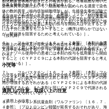
胎児動脈管収縮が起きたとの報告がある。培養細胞を用いた
出血を助長させると考えられている）］。
染色体異常試験において、細胞毒性が認められる濃度で染色
体の数的異常（核内倍加細胞増加）が、生殖発生毒性試験で
５）． リチウム〔１６．７．１参照〕［リチウムの血漿中
着床後死亡数増加や死産増加、横隔膜ヘルニア、胎仔体重減
濃度が上昇しリチウムの作用が増強するおそれがあるので、
少等が認められている（またラットにおいて本剤が胎仔に移
リチウム使用中の患者に本剤の投与を開始又は中止するとき
行することが報告されている）。
には十分に患者をモニターすること（機序は明らかではない
が、腎排泄を阻害するためと考えられている）］。
（授乳婦）
６）． フルコナゾール〔１６．７．２参照〕［本剤の血漿
治療上の有益性及び母乳栄養の有益性を考慮し、授乳の継続
中濃度が上昇し本剤の作用が増強するおそれがあるので、フ
又は中止を検討すること（ヒト母乳中への移行が報告されて
ルコナゾール使用中の患者には本剤の投与を低用量から開始
いる）。
すること（ＣＹＰ２Ｃ９による本剤の代謝を阻害すると考え
られている）］。
小児等
７）． フルバスタチン〔１６．７．３参照〕［本剤・フル
小児等を対象とした有効性及び安全性を指標とした臨床試験
バスタチンの血漿中濃度が上昇し本剤・フルバスタチンの作
は実施していない。
用が増強するおそれがある（ＣＹＰ２Ｃ９による本剤の代謝
を阻害するため、また本剤と同じＣＹＰ２Ｃ９で代謝される
適用上の注意、取扱い上の注意
ためと考えられている）］。
（適用上の注意）
８）． クマリン系抗凝血剤（ワルファリン）〔１６．７．
４参照〕［プロトロンビン時間が延長するおそれがあり、海