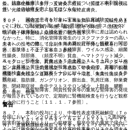
と。抗血小板療法を行っている患者については、本剤投与に
燥、頭部粃糠疹、多汗、皮膚炎、紅斑、（頻度不明）斑状出
伴い、その治療を中止してはならない。
血、光線過敏性反応、脱毛症、水疱性皮膚炎。
８．４． 国内で患者を対象に実施した臨床試験ではＣＯＸ
１０）． 感覚器：（０．１〜１％未満）耳鳴、回転性めま
−２に対して選択性の高い本剤と選択性の低い非ステロイド
い、（０．１％未満）耳痛、霧視、眼そう痒症、（頻度不
性消炎・鎮痛剤による消化管の副作用発現率に差は認められ
明）硝子体浮遊物、結膜出血、聴力低下。
なかった。特に、消化管障害発生のリスクファクターの高い
１１）． その他：（０．１％未満）背部痛、筋硬直、関節
患者への投与に際しては副作用の発現に十分な観察を行うこ
痛、四肢痛、不正子宮出血、月経障害、ウイルス感染、細菌
と〔１７．１．２、１８．３参照〕。
性腸炎、頚部痛、（頻度不明）貧血、ヘマトクリット減少、
８．５． 肝不全、肝炎、ＡＳＴ上昇、ＡＬＴ上昇、ビリル
ヘモグロビン増加、真菌感染、細菌感染、ヘリコバクター感
ビン上昇等、黄疸の発現が報告されているので、定期的に肝
染、尿路感染、上気道感染、耳感染、帯状疱疹、丹毒、創傷
機能検査を行うなど観察を十分に行うこと〔１１．１．５参
感染、歯肉感染、迷路炎、アレルギー増悪、無菌性髄膜炎、
照〕。
筋痙縮、脂肪腫、ガングリオン、膣出血、乳房圧痛、卵巣嚢
胞、閉経期症状、血中テストステロン減少、上顆炎、腱断
８．６． 急性腎障害、間質性腎炎等の重篤な腎障害の発現
裂、骨折、損傷。
が報告されているので、定期的に腎機能検査を行うなど観察
を十分に行うこと〔１１．１．７参照〕。
警告
８．７． 本剤の投与により、中毒性表皮壊死融解症（Ｔｏ
外国において、シクロオキシゲナーゼ（ＣＯＸ）−２選択的
ｘｉｃ Ｅｐｉｄｅｒｍａｌ Ｎｅｃｒｏｌｙｓｉｓ：ＴＥ
阻害剤等の投与により、心筋梗塞、脳卒中等の重篤で場合に
Ｎ）、皮膚粘膜眼症候群（Ｓｔｅｖｅｎｓ−Ｊｏｈｎｓｏｎ
よっては致命的な心血管系血栓塞栓性事象のリスクを増大さ