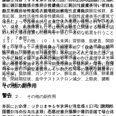
形紅斑、急性汎発性発疹性膿疱症、剥脱性皮膚炎（いずれも
燥、頭部粃糠疹、多汗、皮膚炎、紅斑、（頻度不明）斑状出
頻度不明）：中毒性表皮壊死融解症、皮膚粘膜眼症候群、多
血、光線過敏性反応、脱毛症、水疱性皮膚炎。
形紅斑、急性汎発性発疹性膿疱症、剥脱性皮膚炎等の重篤で
１０）． 感覚器：（０．１〜１％未満）耳鳴、回転性めま
場合によっては致命的な皮膚症状の発現が報告されているの
い、（０．１％未満）耳痛、霧視、眼そう痒症、（頻度不
で、発疹、粘膜障害もしくは他の過敏症に関連する徴候が認
明）硝子体浮遊物、結膜出血、聴力低下。
められた場合は直ちに投与を中止し、適切な処置を行うこと
〔８．７参照〕。
１１）． その他：（０．１％未満）背部痛、筋硬直、関節
痛、四肢痛、不正子宮出血、月経障害、ウイルス感染、細菌
１１．１．９． 間質性肺炎（頻度不明）：咳嗽、呼吸困
性腸炎、頚部痛、（頻度不明）貧血、ヘマトクリット減少、
難、発熱、肺音異常（捻髪音）等が認められた場合には、速
ヘモグロビン増加、真菌感染、細菌感染、ヘリコバクター感
やかに胸部Ｘ線、速やかに胸部ＣＴ、速やかに血清マーカー
染、尿路感染、上気道感染、耳感染、帯状疱疹、丹毒、創傷
等の検査を実施すること（間質性肺炎が疑われた場合には投
感染、歯肉感染、迷路炎、アレルギー増悪、無菌性髄膜炎、
与を中止し、副腎皮質ホルモン剤の投与等の適切な処置を行
筋痙縮、脂肪腫、ガングリオン、膣出血、乳房圧痛、卵巣嚢
うこと）。
胞、閉経期症状、血中テストステロン減少、上顆炎、腱断
裂、骨折、損傷。
その他の副作用
警告
１１．２． その他の副作用
１）． 全身：（０．１〜１％未満）倦怠感、口渇、末梢性
外国において、シクロオキシゲナーゼ（ＣＯＸ）−２選択的
浮腫、（０．１％未満）悪寒、全身浮腫、疲労、ほてり、体
阻害剤等の投与により、心筋梗塞、脳卒中等の重篤で場合に