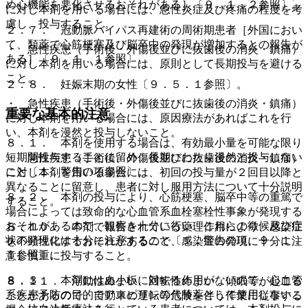
め心機能を悪化させるおそれがある］〔９．１．２参照〕。
に対し本剤を用いる場合には、急性炎症及び疼痛の程度を考
慮し、投与すること。
２．７． 冠動脈バイパス再建術の周術期患者［外国におい
て、類薬で心筋梗塞及び脳卒中の発現が増加するとの報告が
・ 急性疾患（手術後・外傷後並びに抜歯後の消炎・鎮痛）
ある］〔９．１．１参照〕。
に対し本剤を用いる場合には、原則として長期投与を避ける
こと。
２．８． 妊娠末期の女性〔９．５．１参照〕。
・ 急性疾患（手術後・外傷後並びに抜歯後の消炎・鎮痛）
重要な基本的注意
に対し本剤を用いる場合には、原因療法があればこれを行
い、本剤を漫然と投与しないこと。
８．１． 本剤を使用する場合は、有効最小量を可能な限り
短期間投与することに留め、長期にわたり漫然と投与しない
・ 急性疾患（手術後、外傷後並びに抜歯後の消炎・鎮痛）
こと〔１．警告の項参照〕。
に対し本剤を用いる場合には、初回の投与量が２回目以降と
異なることに留意し、患者に対し服用方法について十分説明
８．２． 本剤の投与により、心筋梗塞、脳卒中等の重篤で
すること。
場合によっては致命的な心血管系血栓塞栓性事象が発現する
おそれがあるので、観察を十分に行い、これらの徴候及び症
８．１０． 本剤で報告されている薬理作用により、感染症
状の発現には十分に注意すること〔１．警告の項、９．１．
を不顕性化するおそれがあるので、感染症の発現に十分に注
１参照〕。
意し慎重に投与すること。
８．３． 本剤には血小板に対する作用がないので、心血管
８．１１． 浮動性めまい、回転性めまい、傾眠等が起こる
系疾患予防の目的でアスピリンの代替薬として使用しないこ
ことがあるので、自動車の運転等危険を伴う作業に従事する