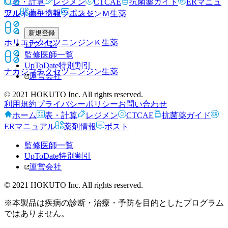
表・計算
レジメン
CTCAE
抗菌薬ガイド
ERマニュ
アル
薬剤情報
ポスト
ツルイのチクセツニンジンＭ
生薬
新規登録
ホリエチクセツニンジンＫ
生薬
ログイン
監修医師一覧
UpToDate特別割引
ナカジマチクセツニンジン
生薬
運営会社
© 2021 HOKUTO Inc. All rights reserved.
利用規約
プライバシーポリシー
お問い合わせ
ホーム
表・計算
レジメン
CTCAE
抗菌薬ガイド
ERマニュアル
薬剤情報
ポスト
監修医師一覧
UpToDate特別割引
運営会社
© 2021 HOKUTO Inc. All rights reserved.
※本製品は疾病の診断・治療・予防を目的としたプログラム
ではありません。