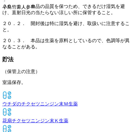
２０．１． 本品の品質を保つため、できるだけ湿気を避
小島竹節人参Ｍ
け、直射日光の当たらない涼しい所に保管すること。
２０．２． 開封後は特に湿気を避け、取扱いに注意するこ
と。
２０．３． 本品は生薬を原料としているので、色調等が異
なることがある。
貯法
（保管上の注意）
室温保存。
ウチダのチクセツニンジン末Ｍ
生薬
花扇チクセツニンジン末Ｋ
生薬