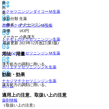
麻
向
チクセツニンジンダイコーＭ
生薬
覚
薬効分類
生薬
一般名
チクセツニンジン
高砂チクセツニンジンＭ
生薬
薬価
183
円
メーカー
小島漢方
トチモトのチクセツニンジン
生薬
最終更新
2023年12月改訂(第1版)
ツルイのチクセツニンジンＭ
生薬
用法・用量
漢方処方の調剤に用いる。
ホリエチクセツニンジンＫ
生薬
効能・効果
ナカジマチクセツニンジン
生薬
漢方処方の調剤に用いる。
ホーム
適用上の注意、取扱い上の注意
薬剤情報
（取扱い上の注意）