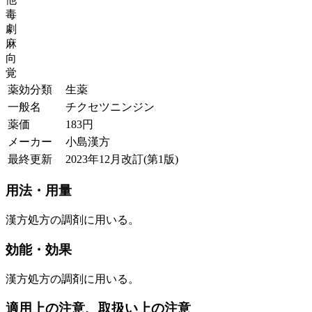
毒
劇
麻
向
覚
薬効分類
生薬
一般名
チクセツニンジン
薬価
183
円
メーカー
小島漢方
最終更新
2023年12月改訂(第1版)
用法・用量
漢方処方の調剤に用いる。
効能・効果
漢方処方の調剤に用いる。
適用上の注意、取扱い上の注意