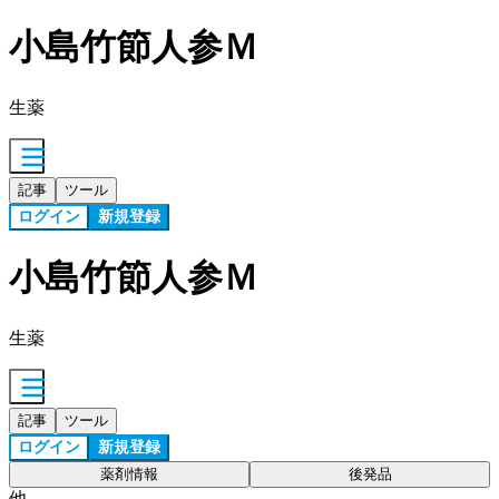
小島竹節人参Ｍ
生薬
記事
ツール
ログイン
新規登録
小島竹節人参Ｍ
生薬
記事
ツール
ログイン
新規登録
薬剤情報
後発品
他