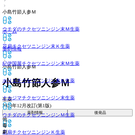
小島竹節人参Ｍ
ウチダのチクセツニンジン末Ｍ
生薬
ホーム
花扇チクセツニンジン末Ｋ
生薬
薬剤情報
紀伊国屋チクセツニンジン末Ｍ
生薬
小島竹節人参Ｍ
小島竹節人参Ｍ
ホリエチクセツニンジン末Ｋ
生薬
ナカジマチクセツニンジン末
生薬
生薬
2023年12月改訂(第1版)
薬剤情報
後発品
ウチダのチクセツニンジンＭ
生薬
他
毒
劇
花扇チクセツニンジンＫ
生薬