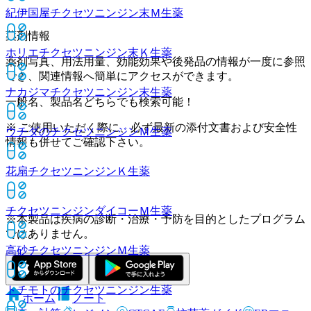
紀伊国屋チクセツニンジン末Ｍ
生薬
薬剤情報
ホリエチクセツニンジン末Ｋ
生薬
薬剤写真、用法用量、効能効果や後発品の情報が一度に参照
でき、関連情報へ簡単にアクセスができます。
ナカジマチクセツニンジン末
生薬
一般名、製品名どちらでも検索可能！
※ ご使用いただく際に、必ず最新の添付文書および安全性
ウチダのチクセツニンジンＭ
生薬
情報も併せてご確認下さい。
花扇チクセツニンジンＫ
生薬
チクセツニンジンダイコーＭ
生薬
※本製品は疾病の診断・治療・予防を目的としたプログラム
ではありません。
高砂チクセツニンジンＭ
生薬
トチモトのチクセツニンジン
生薬
ホーム
ノート