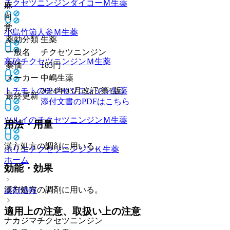
チクセツニンジンダイコーＭ
生薬
麻
向
覚
小島竹節人参Ｍ
生薬
薬効分類
生薬
一般名
チクセツニンジン
高砂チクセツニンジンＭ
生薬
薬価
183
円
メーカー
中嶋生薬
トチモトのチクセツニンジン
生薬
2024年03月改訂(第1版)
最終更新
添付文書のPDFはこちら
ツルイのチクセツニンジンＭ
生薬
用法・用量
漢方処方の調剤に用いる。
ホリエチクセツニンジンＫ
生薬
ホーム
効能・効果
漢方処方の調剤に用いる。
薬剤情報
適用上の注意、取扱い上の注意
ナカジマチクセツニンジン