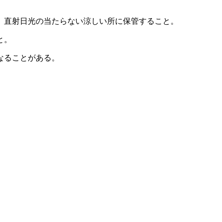
、直射日光の当たらない涼しい所に保管すること。
と。
なることがある。