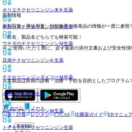
ホリエチクセツニンジン末Ｋ
生薬
薬剤情報
薬剤写真、用法用量、効能効果や後発品の情報が一度に参照
ナカジマチクセツニンジン末
生薬
一般名、製品名どちらでも検索可能！
ウチダのチクセツニンジンＭ
生薬
※ ご使用いただく際に、必ず最新の添付文書および安全性情
花扇チクセツニンジンＫ
生薬
チクセツニンジンダイコーＭ
生薬
※本製品は疾病の診断・治療・予防を目的としたプログラム
小島竹節人参Ｍ
生薬
ホーム
ノート
高砂チクセツニンジンＭ
生薬
表・計算
レジメン
CTCAE
抗菌薬ガイド
ERマニュ
新規登録
トチモトのチクセツニンジン
生薬