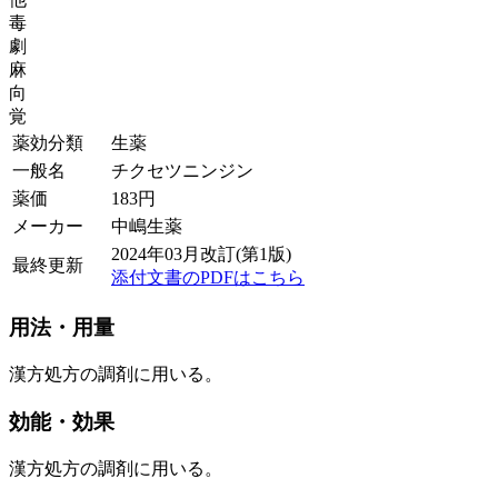
毒
劇
麻
向
覚
薬効分類
生薬
一般名
チクセツニンジン
薬価
183
円
メーカー
中嶋生薬
2024年03月改訂(第1版)
最終更新
添付文書のPDFはこちら
用法・用量
漢方処方の調剤に用いる。
効能・効果
漢方処方の調剤に用いる。