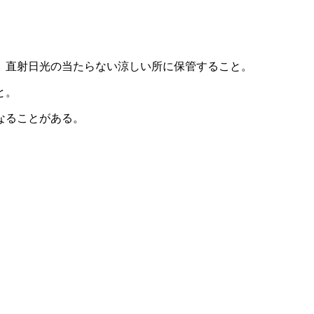
、直射日光の当たらない涼しい所に保管すること。
と。
なることがある。